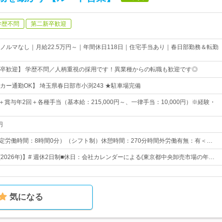
学歴不問
第二新卒歓迎
ノルマなし｜月給22.5万円～｜年間休日118日｜住宅手当あり｜春日部勤務＆転勤
卒歓迎】 学歴不問／人柄重視の採用です！異業種からの転職も歓迎です◎
カー通勤OK】 埼玉県春日部市小渕243 ★駐車場完備
円～＋賞与年2回＋各種手当（基本給：215,000円～、一律手当：10,000円）※経験・
円
0 （所定労働時間：8時間0分）（シフト制）休憩時間：270分時間外労働有無：有＜…
(2026年)】# 週休2日制■休日：会社カレンダーによる(東京都中央卸売市場の年…
気になる