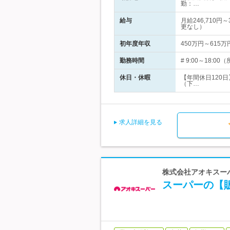
勤：…
給与
月給246,710
更なし）
初年度年収
450万円～615万
勤務時間
# 9:00～18
休日・休暇
【年間休日120
（下…
求人詳細を見る
株式会社アオキスーパ
スーパーの【