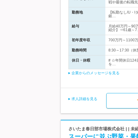
戦や最後の転職先
勤務地
【転勤なし/U・
銀…
給与
月給40万円～9
紹介】⇒61歳～7
初年度年収
700万円～1100
勤務時間
8:30～17:3
休日・休暇
# ☆年間休日12
を…
企業からのメッセージを見る
求人詳細を見る
さいたま春日部市場株式会社 | | 
スーパーに並ぶ野菜・果