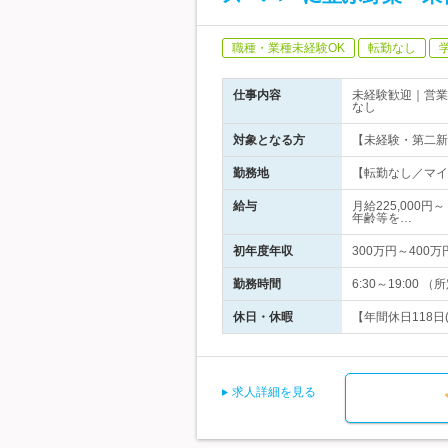
職種・業種未経験OK
転勤なし
仕事内容
未経験歓迎｜営業
なし
対象となる方
【未経験・第二新
勤務地
【転勤なし／マイ
給与
月給225,000
年齢等を…
初年度年収
300万円～400万
勤務時間
6:30～19:0
休日・休暇
【年間休日118日
求人詳細を見る