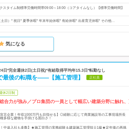
クスタイム制標準労働時間帯09:00～18:00（コアタイムなし）【標準労働時間】
（土日）* 祝日* 夏季休暇* 年末年始休暇* 有給休暇* 出産育児休暇* その他…
気になる
24日*完全週休2日(土日祝)*有給取得平均年15.3日*転勤なし
で最後の転職を――【施工管理】
正社員
週休2日制
総合力が強み／プロ集団の一員として幅広い建築分野に触れ、
宣言企業！年収1000万円も目指せる】◎経験に応じて商業施設等の工事現場所長
種多様な建物を手掛ける面白さ！
！中途入社も多数】★施工管理の実務経験＆建築施工管理技士1級★定年後の再挑