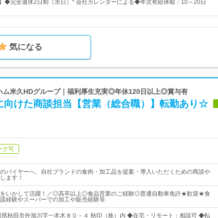
日】◆完全週休2日制（水日）* 会社カレンダーによる◆年次有給休暇：10～20日
気になる
藤ハム米久HDグループ｜福利厚生充実◎年休120日以上◎賞与有
に向けた商談担当【営業（総合職）】転勤あり☆
ーク可
のバイヤーへ、自社ブランドの食肉・加工品を提案・導入いただくための商談や
します！
をいかして活躍！／◎高卒以上◎食品営業のご経験◎普通自動車免許★歓迎★食
談経験やスーパーでの加工や販売経験等
田県秋田市外旭川字一本木８０－４ 秋印（株）内 ◆在宅・リモート：相談可 ◆転