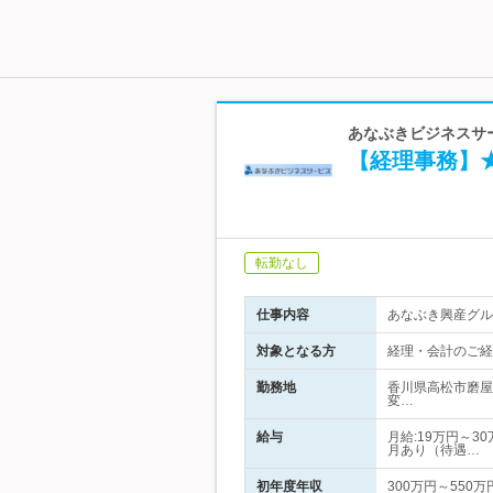
あなぶきビジネスサー
【経理事務】
転勤なし
仕事内容
あなぶき興産グル
対象となる方
経理・会計のご経
勤務地
香川県高松市磨屋
変…
給与
月給:19万円～3
月あり（待遇…
初年度年収
300万円～550万