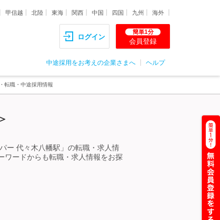
甲信越
北陸
東海
関西
中国
四国
九州
海外
簡単1分
ログイン
会員登録
中途採用をお考えの企業さまへ
ヘルプ
人・転職・中途採用情報
＞
パー 代々木八幡駅」の転職・求人情
ーワードからも転職・求人情報をお探