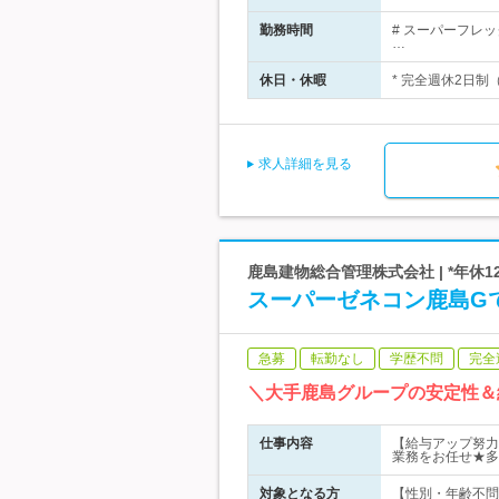
勤務時間
# スーパーフレッ
…
休日・休暇
* 完全週休2日制
求人詳細を見る
鹿島建物総合管理株式会社 | *年休1
スーパーゼネコン鹿島G
急募
転勤なし
学歴不問
完全
＼大手鹿島グループの安定性＆
仕事内容
【給与アップ努力
業務をお任せ★多
対象となる方
【性別・年齢不問