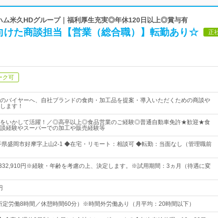
藤ハム米久HDグループ｜福利厚生充実◎年休120日以上◎賞与有
向けた商談担当【営業（総合職）】転勤あり☆
正
ーク可
のバイヤーへ、自社ブランドの食肉・加工品を提案・導入いただくための商談や
します！
をいかして活躍！／◎高卒以上◎食品営業のご経験◎普通自動車免許★歓迎★食
談経験やスーパーでの加工や販売経験等
手県盛岡市好摩字上山2-1 ◆在宅・リモート：相談可 ◆転勤：当面なし（管理職前
円～332,910円※経験・年齢を考慮の上、決定します。※試用期間：3ヵ月（待遇に変
円
:00（所定労働8時間／休憩時間60分）※時間外労働あり（月平均：20時間以下）