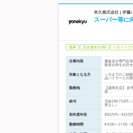
米久株式会社 | 伊
スーパー等に
急募
完全週休2日制
リモートワ
仕事内容
量販店や専門店等
販促企画をお任せ
対象となる方
＼今までのご経験
品バイヤーとの商
勤務地
【盛岡支店】 岩
提…
給与
月給246,710
更なし）
初年度年収
450万円～615万
勤務時間
# 8:00～17