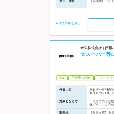
休日・休暇
【年間休日120
（下…
求人詳細を見る
米久株式会社 | 伊
☆スーパー等
急募
完全週休2日制
リモートワ
仕事内容
量販店や専門店等
販促企画をお任せ
対象となる方
＼今までのご経験
品バイヤーとの商
勤務地
【秋田支店】 秋