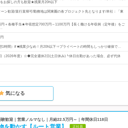
をお探しの方も歓迎★残業月20h以下
Iターン歓迎/直行直帰可/勤務地は関東圏の各プロジェクト先となります/本社：「東
0万円＋各種手当★年収想定700万円～1100万円【長く働ける年収例（定年後）をご
…
万円
0（休憩1時間）# ■残業少なめ！月20h以下⇒プライベートの時間もしっかり確保で…
4日（2026年度）☆◆完全週休2日(土日休み)┗休日出勤があった場合、必ず代休
気になる
未経験歓迎｜営業ノルマなし｜月給22.5万円～｜年間休日118日
物を動かす【ルート営業】
正社員