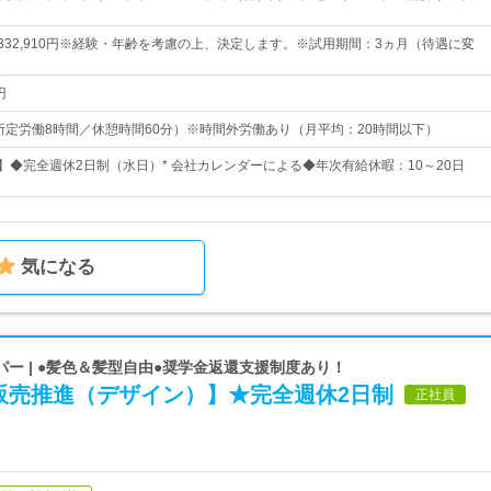
円～332,910円※経験・年齢を考慮の上、決定します。※試用期間：3ヵ月（待遇に変
円
:00（所定労働8時間／休憩時間60分）※時間外労働あり（月平均：20時間以下）
日】◆完全週休2日制（水日）* 会社カレンダーによる◆年次有給休暇：10～20日
気になる
ー | ●髪色＆髪型自由●奨学金返還支援制度あり！
販売推進（デザイン）】★完全週休2日制
正社員