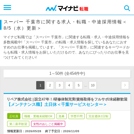
スーパー 千葉市に関する求人・転職・中途採用情報＜
8/5（水）更新＞
マイナビ転職では「スーパー 千葉市」に関連する転職・求人・中途採用情報を
多数掲載中!「スーパー 千葉市」の転職・求人情報を探しているあなたにおす
すめのお仕事を掲載しています。「スーパー 千葉市」に関連するキーワードか
らも転職・求人情報をお探しいただけるので、あなたにぴったりのお仕事を見
つけてみてください!
1～50件 (全454件中)
…
1
2
3
4
5
10
リペア株式会社 | 設立47年！/研修体制充実/資格取得をフルサポ/未経験歓迎
【メンテナンス職】土日休＜千葉サービスセンター＞
正社員
職種・業種未経験OK
急募
学歴不問
完全週休2日制
第二新卒歓迎
女性のおしごと掲載中
情報更新日：2026/05/28
終了予定日：
2026/11/09