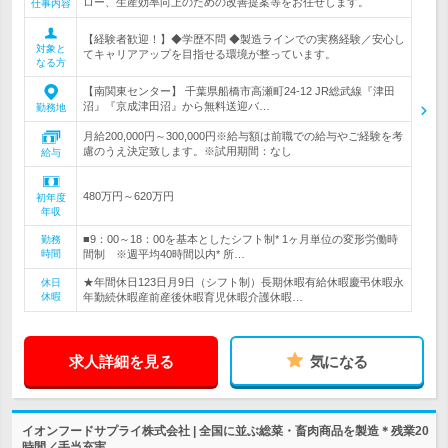
ロー、生産効率向上のための改善提案等をお任せします。
仕事内容
【経験者歓迎！】◆学歴不問 ◆製造ラインでの実務経験／安心し
対象と
てキャリアアップを目指せる環境が整っています。
なる方
【南関東センター】 千葉県船橋市高瀬町24-12 JR総武線『津田
沼』『京成津田沼』から無料送迎バ…
勤務地
月給200,000円～300,000円※給与額は前職での給与やご経験を考
慮のうえ決定致します。※試用期間：なし
給与
480万円～620万円
初年度
年収
■9：00～18：00を基本としたシフト制* 1ヶ月単位の変形労働時
勤務
時間
間制 ※週平均40時間以内* 所…
★年間休日123日月9日（シフト制）長期休暇有給休暇慶弔休暇永
休日
休暇
年勤続休暇産前産後休暇育児休暇介護休暇…
求人詳細を見る
気になる
イオンフードサプライ株式会社 | 全国に並ぶ総菜・畜肉商品を製造＊残業20
時間／手当充実