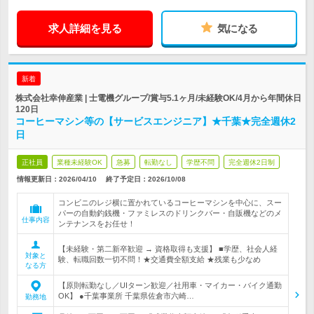
求人詳細を見る
気になる
新着
株式会社幸伸産業 | 士電機グループ/賞与5.1ヶ月/未経験OK/4月から年間休日
120日
コーヒーマシン等の【サービスエンジニア】★千葉★完全週休2
日
正社員
業種未経験OK
急募
転勤なし
学歴不問
完全週休2日制
情報更新日：2026/04/10
終了予定日：
2026/10/08
コンビニのレジ横に置かれているコーヒーマシンを中心に、スー
パーの自動釣銭機・ファミレスのドリンクバー・自販機などのメ
仕事内容
ンテナンスをお任せ！
【未経験・第二新卒歓迎 → 資格取得も支援】 ■学歴、社会人経
対象と
験、転職回数一切不問！★交通費全額支給 ★残業も少なめ
なる方
【原則転勤なし／UIターン歓迎／社用車・マイカー・バイク通勤
OK】 ●千葉事業所 千葉県佐倉市六崎…
勤務地