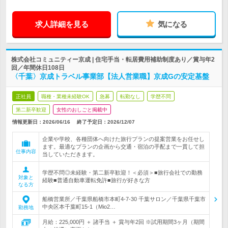
求人詳細を見る
気になる
株式会社コミュニティー京成 | 住宅手当・転居費用補助制度あり／賞与年2
回／年間休日108日
〈千葉〉京成トラベル事業部【法人営業職】京成Gの安定基盤
正社員
職種・業種未経験OK
急募
転勤なし
学歴不問
第二新卒歓迎
女性のおしごと掲載中
情報更新日：2026/06/16
終了予定日：
2026/12/07
企業や学校、各種団体へ向けた旅行プランの提案営業をお任せし
ます。最適なプランの企画から交通・宿泊の手配まで一貫して担
仕事内容
当していただきます。
学歴不問◎未経験・第二新卒歓迎！＜必須＞■旅行会社での勤務
対象と
経験■普通自動車運転免許■旅行が好きな方
なる方
船橋営業所／千葉県船橋市本町4-7-30 千葉サロン／千葉県千葉市
中央区本千葉町15-1（Mio2…
勤務地
月給：225,000円 ＋ 諸手当 ＋ 賞与年2回 ※試用期間3ヶ月（期間