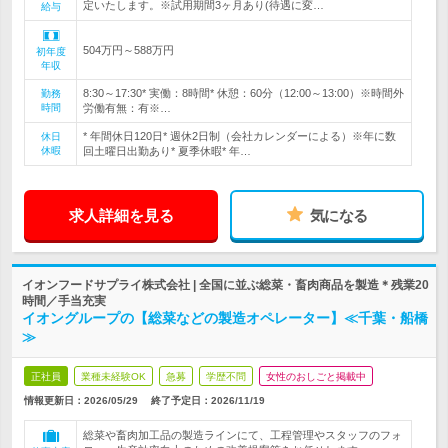
定いたします。※試用期間3ヶ月あり(待遇に変…
給与
504万円～588万円
初年度
年収
8:30～17:30* 実働：8時間* 休憩：60分（12:00～13:00）※時間外
勤務
時間
労働有無：有※…
* 年間休日120日* 週休2日制（会社カレンダーによる）※年に数
休日
休暇
回土曜日出勤あり* 夏季休暇* 年…
求人詳細を見る
気になる
イオンフードサプライ株式会社 | 全国に並ぶ総菜・畜肉商品を製造＊残業20
時間／手当充実
イオングループの【総菜などの製造オペレーター】≪千葉・船橋
≫
正社員
業種未経験OK
急募
学歴不問
女性のおしごと掲載中
情報更新日：2026/05/29
終了予定日：
2026/11/19
総菜や畜肉加工品の製造ラインにて、工程管理やスタッフのフォ