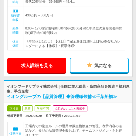
業代20時間分（39,860円～48,4…
給与
430万円～530万円
初年度
年収
8:00～17:00(実働時間 8時間/休憩 60分)※1年単位の変形労働時間
勤務
時間
制(週平均40時間以内…
《年間休日125日》【休日】* 完全週休2日制(土日祝)※会社カレ
休日
休暇
ンダーによる【休暇】* 夏季休暇*…
求人詳細を見る
気になる
イオンフードサプライ株式会社 | 全国に並ぶ総菜・畜肉商品を製造＊福利厚
生、手当充実
イオングループの【品質管理】◆管理職候補≪千葉船橋≫
正社員
急募
学歴不問
女性のおしごと掲載中
情報更新日：2026/05/29
終了予定日：
2026/11/19
工場内での衛生ルールの運用や微生物検査の管理、表示内容の確
認など、食品の品質管理全般および、チームマネジメントをお任
仕事内容
せします。