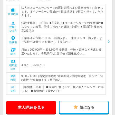
法人向けコールセンターでの運営管理および業務改善をお任せし
ます。オペレーターの育成から組織構築まで幅広く担っていただ
仕事内容
きます。
経験者募集！＜必須＞■高卒以上■コールセンターでの実務経験■
スタッフの教育、管理に携わった経験＜歓迎＞■電話応対技能検
対象と
定2級以上
なる方
千葉県浦安市港78 ※JR「新浦安駅」、東京メトロ「浦安駅」よ
り送迎バス運行 ※転勤なし 【雇入れ…
勤務地
月給：260,000円～338,800円 ※経験・年齢・資格など考慮し優
遇いたします。※残業代は1分単位で別途支給い…
給与
450万円～550万円
初年度
年収
9:00～17:30（所定労働時間7時間30分／休憩1時間） ※シフト制
勤務
時間
時間外労働有無：有（月平均2…
【年間休日114日】◆週休2日制（シフト制／個人カレンダーに準
休日
休暇
じる） ◆有給休暇（最大25日）
求人詳細を見る
気になる