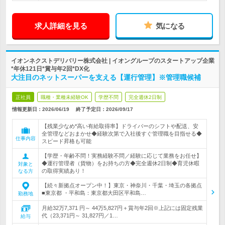
求人詳細を見る
気になる
イオンネクストデリバリー株式会社 | イオングループのスタートアップ企業
*年休121日*賞与年2回*DX化
大注目のネットスーパーを支える【運行管理】※管理職候補
正社員
職種・業種未経験OK
学歴不問
完全週休2日制
情報更新日：2026/06/19
終了予定日：
2026/09/17
【残業少なめ*高い有給取得率】ドライバーのシフトや配送、安
全管理などおまかせ◆経験次第で入社後すぐ管理職を目指せる◆
仕事内容
スピード昇格も可能
【学歴・年齢不問！実務経験不問／経験に応じて業務をお任せ】
◆運行管理者（貨物）をお持ちの方◆完全週休2日制◆育児休暇
対象と
の取得実績あり！
なる方
【続々新拠点オープン中！】東京・神奈川・千葉・埼玉の各拠点
■東京都 ・平和島：東京都大田区平和島…
勤務地
月給32万7,371 円～ 44万5,827円＋賞与年2回※上記には固定残業
代（23,371円～ 31,827円／1…
給与