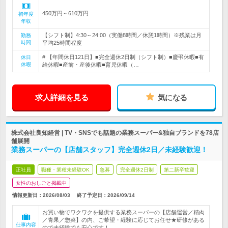
450万円～610万円
初年度
年収
【シフト制】4:30～24:00（実働8時間／休憩1時間）※残業は月
勤務
時間
平均25時間程度
# 【年間休日121日】■完全週休2日制（シフト制）■慶弔休暇■有
休日
休暇
給休暇■産前・産後休暇■育児休暇（…
求人詳細を見る
気になる
株式会社良知経営 | TV・SNSでも話題の業務スーパー&独自ブランドを78店
舗展開
業務スーパーの【店舗スタッフ】完全週休2日／未経験歓迎！
正社員
職種・業種未経験OK
急募
完全週休2日制
第二新卒歓迎
女性のおしごと掲載中
情報更新日：2026/08/03
終了予定日：
2026/09/14
お買い物でワクワクを提供する業務スーパーの【店舗運営／精肉
／青果／惣菜】の内、ご希望・経験に応じてお任せ★研修がある
仕事内容
ので未経験でも安心です！