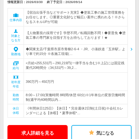
情報更新日：2026/03/30
終了予定日：
2026/09/14
【宿泊出張手当などサポート充実】◆塗装工事の施工管理業務を
お任せします。◎重要文化財など幅広い案件に携われる！※さら
仕事内容
なるスキルUPが可能
【人物重視の採用です】学歴不問／転職回数不問！◆要普免 ◆塗
対象と
装工事の専門家を目指す方をお待ちしております！★
なる方
◆関東支店/千葉県市原市青柳2-6-4 ・JR、小湊鉄道「五井駅」よ
り車で約15分 ※各施工現場(…
勤務地
<月給>255,531円～290,219円(一律手当を含む)※上記には固定残
業代20時間分（34,531円～39,2…
給与
390万円～450万円
初年度
年収
8:00～17:00(実働時間 8時間/休憩 60分)※1年単位の変形労働時間
勤務
時間
制(週平均40時間以内…
《年間休日125日》【休日】* 完全週休2日制(土日祝)※会社カレ
休日
休暇
ンダーによる【休暇】* 夏季休暇*…
求人詳細を見る
気になる