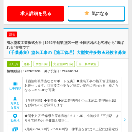
求人詳細を見る
気になる
新着
清水塗装工業株式会社 | 1952年創業|塗装一筋!全国各地のお客様から"選ば
れる"存在です
《千葉募集》塗装工事の【施工管理】大型案件多数★経験者募集
正社員
急募
学歴不問
完全週休2日制
第二新卒歓迎
情報更新日：2026/03/30
終了予定日：
2026/09/14
【宿泊出張手当などサポート充実】◆塗装工事の施工管理業務を
お任せします。◎重要文化財など幅広い案件に携われる！※さら
仕事内容
なるスキルUPが可能
【学歴不問】◆要普免 ◆施工管理経験 ◎土木施工 管理技士1級
対象と
をお持ちの方は歓迎します!
なる方
◆関東支店/千葉県市原市青柳2-6-4 ・JR、小湊鉄道「五井駅」よ
り車で約15分 ※各施工現場(…
勤務地
<月給>294,860円～358,460円(一律手当を含む)※上記には固定残