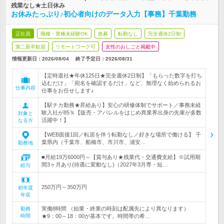
残業なし★土日休み
お休みたっぷり♪初心者向けのデータ入力【事務】千葉勤務
正社員
職種・業種未経験OK
急募
転勤なし
完全週休2日制
第二新卒歓迎
リモートワーク可
女性のおしごと掲載中
情報更新日：2026/08/04
終了予定日：
2026/08/31
【定時退社★年休125日★完全週休2日制】「もらった数字を打ち
込むだけ」「宛名を確認するだけ」など、無理なく始められるお
仕事内容
仕事をお任せします♪
【駅チカ勤務★昇給あり】安心の研修体制でサポート／事務未経
験入社が85％【販売・アパレルをはじめ異業界出身の先輩が多数
対象と
活躍中！】
なる方
【WEB面接1回／転居を伴う転勤なし／好きな場所で働ける】 千
葉県内（千葉市、船橋市、市川市、浦安…
勤務地
■月給19万6000円～【賞与あり★残業代・交通費支給】※試用期
間3ヶ月あり(待遇に変動なし)（2027年3月専・短…
給与
250万円～350万円
初年度
年収
実働8時間 （始業・終業の時刻は配属先により異なります）
勤務
時間
★9：00～18：00が基本です。時間帯の希…