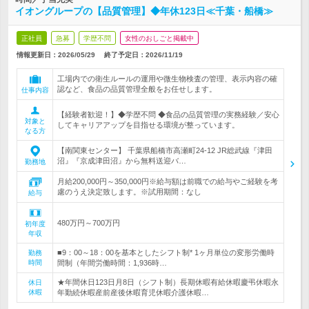
イオングループの【品質管理】◆年休123日≪千葉・船橋≫
正社員
急募
学歴不問
女性のおしごと掲載中
情報更新日：2026/05/29
終了予定日：
2026/11/19
工場内での衛生ルールの運用や微生物検査の管理、表示内容の確
認など、食品の品質管理全般をお任せします。
仕事内容
【経験者歓迎！】◆学歴不問 ◆食品の品質管理の実務経験／安心
対象と
してキャリアアップを目指せる環境が整っています。
なる方
【南関東センター】 千葉県船橋市高瀬町24-12 JR総武線『津田
沼』『京成津田沼』から無料送迎バ…
勤務地
月給200,000円～350,000円※給与額は前職での給与やご経験を考
慮のうえ決定致します。※試用期間：なし
給与
480万円～700万円
初年度
年収
■9：00～18：00を基本としたシフト制* 1ヶ月単位の変形労働時
勤務
時間
間制（年間労働時間：1,936時…
★年間休日123日月8日（シフト制）長期休暇有給休暇慶弔休暇永
休日
休暇
年勤続休暇産前産後休暇育児休暇介護休暇…