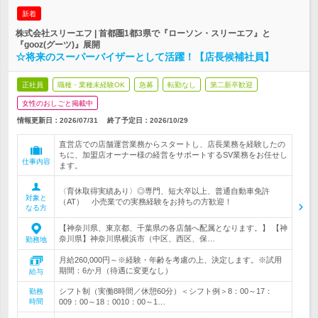
新着
株式会社スリーエフ | 首都圏1都3県で『ローソン・スリーエフ』と
『gooz(グーツ)』展開
☆将来のスーパーバイザーとして活躍！【店長候補社員】
正社員
職種・業種未経験OK
急募
転勤なし
第二新卒歓迎
女性のおしごと掲載中
情報更新日：2026/07/31
終了予定日：
2026/10/29
直営店での店舗運営業務からスタートし、店長業務を経験したの
ちに、加盟店オーナー様の経営をサポートするSV業務をお任せし
仕事内容
ます。
〈育休取得実績あり〉◎専門、短大卒以上、普通自動車免許
対象と
（AT） 小売業での実務経験をお持ちの方歓迎！
なる方
【神奈川県、東京都、千葉県の各店舗へ配属となります。】 【神
奈川県】神奈川県横浜市（中区、西区、保…
勤務地
月給260,000円～※経験・年齢を考慮の上、決定します。※試用
期間：6か月（待遇に変更なし）
給与
シフト制（実働8時間／休憩60分）＜シフト例＞8：00～17：
勤務
時間
009：00～18：0010：00～1…