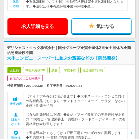
◆週休2日制（シフト制） ※SV昇格後は完全週休2日制となりま
休日
休暇
す。◆選択公休◆有給休暇◆慶弔休暇◆産…
求人詳細を見る
気になる
デリシャス・クック株式会社 | 国分グループ★完全週休2日★土日休み★商
品開発経験不問
大手コンビニ・スーパーに並ぶお惣菜などの【商品開発】
正社員
職種未経験OK
急募
学歴不問
完全週休2日制
女性のおしごと掲載中
情報更新日：2026/06/30
終了予定日：
2026/08/31
【アイデアを存分に活かせます】◆大手スーパー・コンビニ向け
の各種商品（おにぎり・サンドイッチ・スープ・サラダ）などの
仕事内容
企画・開発を担当
【食品開発経験は不問】◆食品・フード業界での実務経験がある
方 ＊栄養士・管理栄養士・調理師・フードコーディネーターの有
対象と
資格者は尚歓迎します！
なる方
＜習志野本社＞もしくは＜戸田工場＞のいずれかに配属します。
◆習志野本社 千葉県習志野市東習志野7…
勤務地