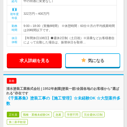
中の待遇に変更なし）
給与
322万円～400万円
初年度
年収
9:00～18:00（実働8時間） ※休憩時間：60分※月の平均残業時間
勤務
時間
は20時間以下です。
【年間休日108日】◆週休2日制（土日祝）※添乗などお客様都合
休日
休暇
によって出勤した場合は、振替休日を取得…
求人詳細を見る
気になる
新着
清水塗装工業株式会社 | 1952年創業|塗装一筋!全国各地のお客様から"選ば
れる"存在です
《千葉募集》塗装工事の【施工管理】☆未経験OK ☆大型案件多
数
正社員
職種・業種未経験OK
急募
学歴不問
完全週休2日制
第二新卒歓迎