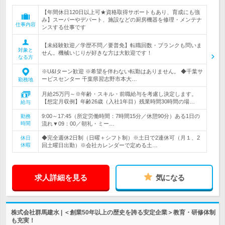
【年間休日120日以上可★資格取得サポートもあり、育成にも強
み】スーパーやデパート、施設などの厨房機器を修理・メンテナ
仕事内容
ンスする仕事です
【未経験歓迎／学歴不問／要普免】転職回数・ブランクも問いま
対象と
せん。機械いじりが好きな方は大歓迎です！
なる方
※U&Iターン歓迎 ※希望を伴わない転勤はありません。 ◆千葉サ
ービスセンター 千葉県習志野市本大…
勤務地
月給25万円～※年齢・スキル・前職給与を考慮し決定します。
【想定月収例】年齢26歳（入社1年目）残業時間30時間の場…
給与
9:00～17:45（所定労働時間：7時間15分／休憩90分）ある1日の
勤務
時間
流れ▼09：00／朝礼・ミー…
◆完全週休2日制（日曜＋シフト制）※土日で2連休可（月１、2
休日
休暇
回土曜日出勤）※会社カレンダーで定める土…
求人詳細を見る
気になる
株式会社群馬建水 | ＜創業50年以上の歴史を誇る安定企業＞教育・研修体制
も充実！