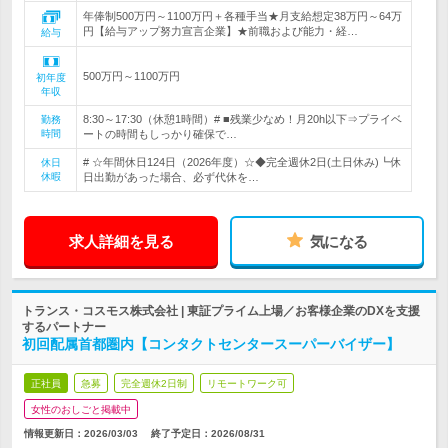
年俸制500万円～1100万円＋各種手当★月支給想定38万円～64万
円【給与アップ努力宣言企業】★前職および能力・経…
給与
500万円～1100万円
初年度
年収
8:30～17:30（休憩1時間）# ■残業少なめ！月20h以下⇒プライベ
勤務
時間
ートの時間もしっかり確保で…
# ☆年間休日124日（2026年度）☆◆完全週休2日(土日休み)┗休
休日
休暇
日出勤があった場合、必ず代休を…
求人詳細を見る
気になる
トランス・コスモス株式会社 | 東証プライム上場／お客様企業のDXを支援
するパートナー
初回配属首都圏内【コンタクトセンタースーパーバイザー】
正社員
急募
完全週休2日制
リモートワーク可
女性のおしごと掲載中
情報更新日：2026/03/03
終了予定日：
2026/08/31