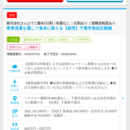
新着
株式会社さんひで | 週休2日制｜転勤なし｜社割あり｜退職金制度あり
青果流通を通して食卓に彩りを【経理】千葉市美浜区勤務
正社員
業種未経験OK
急募
転勤なし
学歴不問
女性のおしごと掲載中
情報更新日：2026/07/31
終了予定日：
2026/10/01
【残業月10H程度】まずは経理のルーティン業務からお任せ⇒ゆ
くゆくは会社を支えるバックオフィス業全般をお任せします ◆引
仕事内容
き継ぎ期間あり
【業界経験不問】◆経理の実務経験および日商簿記2級以上 ◆働
対象と
き方改善を望んでいる方は大歓迎！ブランクがある方も◎
なる方
＼マイカー通勤OK★転勤なし／ 千葉市美浜区にある卸売市場内
での勤務です。 【住所】 千葉県千葉市…
勤務地
月給: 321,300円～【内訳】基本給:200,000円～住宅手当:10,000円
職務手当:45,000円～役職手…
給与
400万円～450万円
初年度