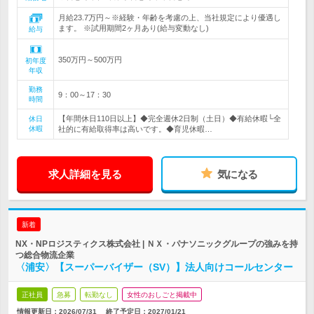
月給23.7万円～※経験・年齢を考慮の上、当社規定により優遇し
ます。 ※試用期間2ヶ月あり(給与変動なし)
給与
350万円～500万円
初年度
年収
勤務
9：00～17：30
時間
【年間休日110日以上】◆完全週休2日制（土日）◆有給休暇└全
休日
休暇
社的に有給取得率は高いです。◆育児休暇…
求人詳細を見る
気になる
新着
NX・NPロジスティクス株式会社 | ＮＸ・パナソニックグループの強みを持
つ総合物流企業
〈浦安〉【スーパーバイザー（SV）】法人向けコールセンター
正社員
急募
転勤なし
女性のおしごと掲載中
情報更新日：2026/07/31
終了予定日：
2027/01/21