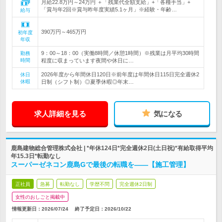
月給22.8万円～24万円 ＋「残業代全額支給」+「各種手当」+
「賞与年2回※賞与昨年度実績5.1ヶ月」※経験・年齢…
給与
390万円～465万円
初年度
年収
9：00～18：00（実働8時間／休憩1時間）※残業は月平均30時間
勤務
時間
程度に収まっています夜間や休日に…
2026年度から年間休日120日※前年度は年間休日115日完全週休2
休日
休暇
日制（シフト制）◎夏季休暇◎年末…
求人詳細を見る
気になる
鹿島建物総合管理株式会社 | *年休124日*完全週休2日(土日祝)*有給取得平均
年15.3日*転勤なし
スーパーゼネコン鹿島Gで最後の転職を――【施工管理】
正社員
急募
転勤なし
学歴不問
完全週休2日制
女性のおしごと掲載中
情報更新日：2026/07/24
終了予定日：
2026/10/22