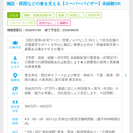
施設・医院などの食を支える【スーパーバイザー】未経験OK
正社員
職種・業種未経験OK
急募
転勤なし
学歴不問
リモートワーク可
女性のおしごと掲載中
情報更新日：2026/07/28
終了予定日：
2026/08/20
【直行直帰×在宅ワーク／営業ノルマなし】SVとして担当店舗の
店舗運営サポートを中心に幅広い業務をお任せ！研修体制充実☆
仕事内容
裁量ある働きやすさが魅力
【学歴・資格・経験一切不問】未経験歓迎◎要普免（AT限定可）
◎業務での調理経験あれば歓迎します★人柄重視の採用☆異業種
対象と
出身者多数
なる方
東京本社・西日本オフィスおよび東京・神奈川・千葉・東海・関
西の拠点 ※基本的に直行直帰 東京本社…
勤務地
月給25万円～27万円＋業績に応じた特別賞与＋賞与（年2回）※
経験・能力を考慮し、当社規定により決定します。※試用期…
給与
350万円～430万円
初年度
年収
# 9：00～18：00※1か月単位の変形労働時間制（週平均40時間以
勤務
時間
内）
* 月8～9日* 有給休暇* 産休・育休（取得実績あり）* 介護休暇
休日