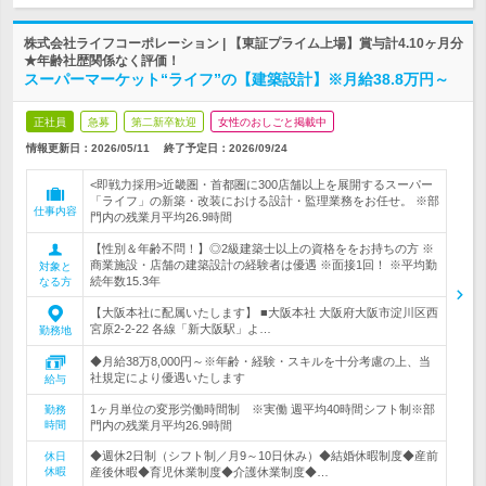
株式会社ライフコーポレーション | 【東証プライム上場】賞与計4.10ヶ月分
★年齢社歴関係なく評価！
スーパーマーケット“ライフ”の【建築設計】※月給38.8万円～
正社員
急募
第二新卒歓迎
女性のおしごと掲載中
情報更新日：2026/05/11
終了予定日：
2026/09/24
<即戦力採用>近畿圏・首都圏に300店舗以上を展開するスーパー
「ライフ」の新築・改装における設計・監理業務をお任せ。 ※部
仕事内容
門内の残業月平均26.9時間
【性別＆年齢不問！】◎2級建築士以上の資格ををお持ちの方 ※
商業施設・店舗の建築設計の経験者は優遇 ※面接1回！ ※平均勤
対象と
続年数15.3年
なる方
【大阪本社に配属いたします】 ■大阪本社 大阪府大阪市淀川区西
宮原2-2-22 各線「新大阪駅」よ…
勤務地
◆月給38万8,000円～※年齢・経験・スキルを十分考慮の上、当
社規定により優遇いたします
給与
1ヶ月単位の変形労働時間制 ※実働 週平均40時間シフト制※部
勤務
時間
門内の残業月平均26.9時間
◆週休2日制（シフト制／月9～10日休み）◆結婚休暇制度◆産前
休日
休暇
産後休暇◆育児休業制度◆介護休業制度◆…