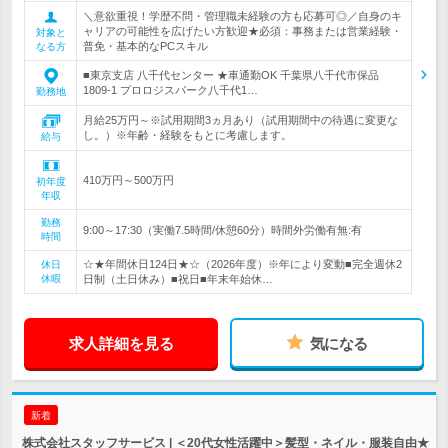
＼意欲重視！学歴不問・管理職未経験の方も応募可◎／自身のキ
ャリアの可能性を広げたい方歓迎★必須：事務または営業経験・
対象と
普免・基本的なPCスキル
なる方
■東京支店 八千代センター ★車通勤OK 千葉県八千代市保品
1809‐1 プロロジスパーク八千代1…
勤務地
月給25万円～※試用期間3ヵ月あり（試用期間中の待遇に変更な
し。）※年齢・経験をもとに考慮します。
給与
410万円～500万円
初年度
年収
勤務
9:00～17:30（実働7.5時間/休憩60分）時間外労働有無:有
時間
☆★年間休日124日★☆（2026年度）※年により変動■完全週休2
休日
休暇
日制（土日休み）■祝日■年末年始休…
求人詳細を見る
気になる
新着
株式会社スタッフサービス | ＜20代女性活躍中＞髪型・ネイル・服装自由★