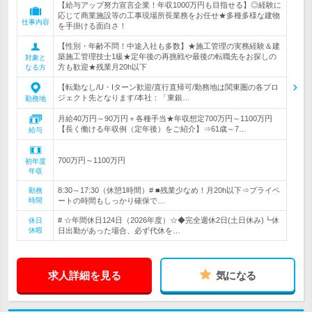
【給与アップ努力宣言企業！年収1000万円も目指せる】◎経験に
応じて商業施設等の工事現場所長業務をお任せ★多種多様な建物
仕事内容
を手掛ける面白さ！
【性別・年齢不問！中途入社も多数】★施工管理の実務経験＆建
築施工管理技士1級★定年後の再挑戦や最後の転職先をお探しの
対象と
方も歓迎★残業月20h以下
なる方
【転勤なし/U・Iターン歓迎/直行直帰可/勤務地は関東圏の各プロ
ジェクト先となります/本社：「東銀…
勤務地
月給40万円～90万円＋各種手当★年収想定700万円～1100万円
【長く働ける年収例（定年後）をご紹介】⇒61歳～7…
給与
700万円～1100万円
初年度
年収
8:30～17:30（休憩1時間）# ■残業少なめ！月20h以下⇒プライベ
勤務
時間
ートの時間もしっかり確保で…
# ☆年間休日124日（2026年度）☆◆完全週休2日(土日休み)┗休
休日
休暇
日出勤があった場合、必ず代休を…
求人詳細を見る
気になる