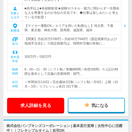
■高卒以上■未経験歓迎★経験やスキル・能力に関わらず一生懸命
な人を尊重するのが当社の文化です。◆仕事は楽しみたいと考え
対象と
ている方歓迎！
なる方
【マイカー通勤OK／エリアを跨いだ転勤なし】埼玉県、千葉
県、東京都、神奈川県、群馬県、滋賀県、福井…
勤務地
【関東】月給25万5780円～月給40万7940円（固定残業代および
地域手当含む）※固定残業代は、時間外労働の有無に…
給与
320万円～530万円
初年度
年収
8：00～21：30（シフト制／実働8時間／休憩1時間）※上記の時
勤務
時間
間を基本として店舗の営業時間・部門…
＜年間休日115日＞完全週休2日制（シフト制／月9日）上期（10
休日
休暇
月～3月）リフレッシュ休日 3日下期…
求人詳細を見る
気になる
株式会社パンプキンズコーポレーション | 基本直行直帰｜女性中心に活躍
中！｜フレキシブルタイム｜在宅OK