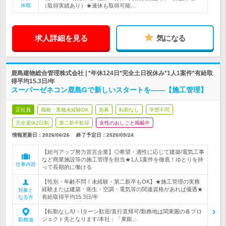
休暇
（取得実績あり）★連休も取得可能…
求人詳細を見る
気になる
鹿島建物総合管理株式会社 | *年休124日*完全土日祝休み*1人1案件*有給取
得平均15.3日/年
スーパーゼネコン鹿島Gで新しいスタートを――【施工管理】
正社員
職種・業種未経験OK
急募
転勤なし
学歴不問
完全週休2日制
第二新卒歓迎
女性のおしごと掲載中
情報更新日：2026/06/26
終了予定日：
2026/09/24
【給与アップ努力宣言企業】◎希望・適性に応じて建築/電気工事
など商業施設等の施工管理を担当★1人1案件を徹底！ゆとりを持
仕事内容
って長期的に働ける
【性別・年齢不問！未経験・第二新卒もOK】★施工管理の実務
経験または建築・衛生・空調・電気等の関連資格があれば優遇★
対象と
有給取得平均15.3日/年
なる方
【転勤なし/U・Iターン歓迎/直行直帰可/勤務地は関東圏の各プロ
ジェクト先となります/本社：「東銀…
勤務地