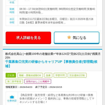
年収
08:30～17:30(休憩60分)実働時間: 8時間00分想定労働時間:実働40
勤務
時間
時間/週※時間外勤…
年間休日117日週休2日制(水曜日、日曜日）祝日※2025年度の休
休日
休暇
日数【休暇】夏季休暇年末年始休暇有…
求人詳細を見る
気になる
株式会社高山 | <創業100年の老舗企業>*年休124日*完休2日(土日休)*残業月
20h
千葉募集◎充実の研修からキャリアUP【事務責任者(管理職)候
補】
正社員
職種・業種未経験OK
急募
学歴不問
完全週休2日制
第二新卒歓迎
女性のおしごと掲載中
情報更新日：2026/04/23
終了予定日：
2026/10/15
【商品管理・販売管理・経理など各業務を約3年かけ研修⇒業務
全体の把握がメイン！】最終的には、事務の現場管理職としてマ
仕事内容
ネジメントする立場に！