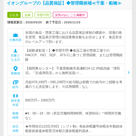
イオングループの【品質保証】◆管理職候補≪千葉・船橋≫
正社員
急募
学歴不問
女性のおしごと掲載中
情報更新日：2026/05/29
終了予定日：
2026/11/19
全国の食品・惣菜工場における品質保証体制の構築や、現場の衛
生管理、食品表示管理の統括業務全般をお任せします。食品安全
仕事内容
のレベルアップ担います。
【経験者歓迎！】◆学歴不問 ◆食品工場や惣菜工場での
HACCP、ISO、SQF、JFS-Cに基づく管理経験、または管理職経
対象と
験
なる方
【南関東センター】 千葉県船橋市高瀬町24-12 JR総武線『津田
沼』『京成津田沼』から無料送迎バ…
勤務地
月給476,190円～595,238円※給与額は前職での給与やご経験を考
慮のうえ決定致します。※試用期間：なし
給与
800万円～1000万円
初年度
年収
■9：00～18：00（所定労働時間8時間、休憩60分）* 時間外労働
勤務
時間
なし
★年間休日123日月8日（シフト制）有給休暇慶弔休暇永年勤続休
休日
休暇
暇産前産後休暇育児休暇介護休暇裁判員休…