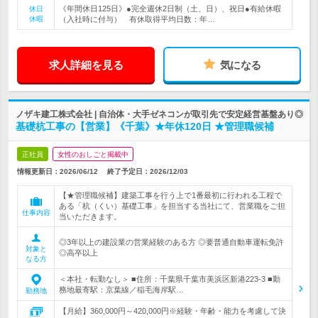
《年間休日125日》●完全週休2日制（土、日）、祝日●有給休暇
休日
休暇
（入社時に付与） 有休取得平均日数：年…
求人詳細を見る
気になる
ノザキ建工株式会社 | 自治体・大手ゼネコンが取引先で安定経営基盤あり◎
基礎杭工事の【営業】《千葉》★年休120日 ★管理職候補
正社員
女性のおしごと掲載中
情報更新日：2026/06/12
終了予定日：
2026/12/03
【★管理職候補】建築工事を行う上で1番最初に行われる工程で
ある「杭（くい）基礎工事」を担当する当社にて、営業職をご担
仕事内容
当いただきます。
◎3年以上の建設業の営業経験のある方 ◎要普通自動車運転免許
対象と
◎高卒以上
なる方
＜本社・転勤なし＞ ■住所：千葉県千葉市美浜区新港223-3 ■勤
務地最寄駅：京葉線／稲毛海岸駅…
勤務地
【月給】360,000円～420,000円※経験・年齢・能力を考慮して決