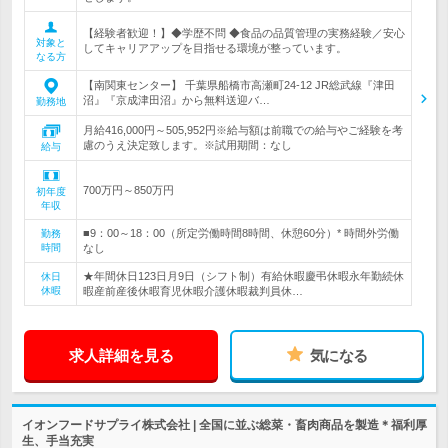
【経験者歓迎！】◆学歴不問 ◆食品の品質管理の実務経験／安心
対象と
してキャリアアップを目指せる環境が整っています。
なる方
【南関東センター】 千葉県船橋市高瀬町24-12 JR総武線『津田
沼』『京成津田沼』から無料送迎バ…
勤務地
月給416,000円～505,952円※給与額は前職での給与やご経験を考
慮のうえ決定致します。※試用期間：なし
給与
700万円～850万円
初年度
年収
■9：00～18：00（所定労働時間8時間、休憩60分）* 時間外労働
勤務
時間
なし
★年間休日123日月9日（シフト制）有給休暇慶弔休暇永年勤続休
休日
休暇
暇産前産後休暇育児休暇介護休暇裁判員休…
求人詳細を見る
気になる
イオンフードサプライ株式会社 | 全国に並ぶ総菜・畜肉商品を製造＊福利厚
生、手当充実