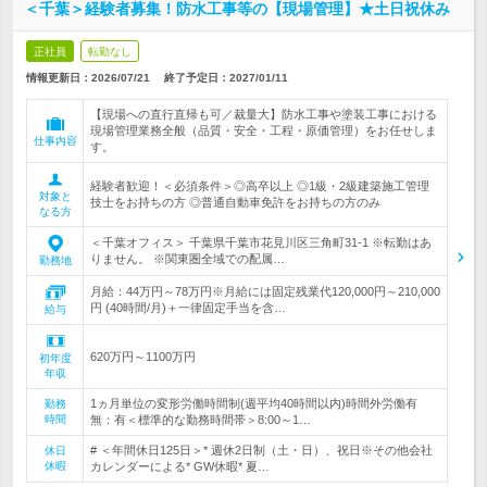
＜千葉＞経験者募集！防水工事等の【現場管理】★土日祝休み
正社員
転勤なし
情報更新日：2026/07/21
終了予定日：
2027/01/11
【現場への直行直帰も可／裁量大】防水工事や塗装工事における
現場管理業務全般（品質・安全・工程・原価管理）をお任せしま
仕事内容
す。
経験者歓迎！＜必須条件＞◎高卒以上 ◎1級・2級建築施工管理
対象と
技士をお持ちの方 ◎普通自動車免許をお持ちの方のみ
なる方
＜千葉オフィス＞ 千葉県千葉市花見川区三角町31-1 ※転勤はあ
りません。 ※関東圏全域での配属…
勤務地
月給：44万円～78万円※月給には固定残業代120,000円～210,000
円 (40時間/月)＋一律固定手当を含…
給与
620万円～1100万円
初年度
年収
1ヵ月単位の変形労働時間制(週平均40時間以内)時間外労働有
勤務
時間
無：有＜標準的な勤務時間帯＞8:00～1…
# ＜年間休日125日＞* 週休2日制（土・日）、祝日※その他会社
休日
休暇
カレンダーによる* GW休暇* 夏…