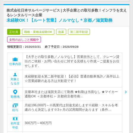
株式会社日本サルベージサービス | 大手企業との取引多数！インフラを支え
るレンタルリース企業
未経験OK！【ルート営業】ノルマなし＊京都／滋賀勤務
正社員
職種・業種未経験OK
急募
第二新卒歓迎
女性のおしごと掲載中
情報更新日：2026/03/31
終了予定日：
2026/09/28
【大手との取引多数／ノルマなし】営業担当として、クレーン貸
出のご依頼・お問い合わせに対する見積もり作成～ご提案をお任
仕事内容
せします。
未経験歓迎＆第二新卒歓迎！【必須】普通自動車免許／高卒以上
対象と
☆営業経験のある方は大歓迎です！
なる方
京都本社または滋賀支店にて勤務 ★転勤は当面なし ★マイカー
通勤OK ＜京都本社＞ 京都府京都市南…
勤務地
月給196,000円～※残業代は別途支給します※経験・スキルを考
慮のうえ決定します※3ヶ月の試用期間があります（条件…
給与
300万円～400万円
初年度
年収