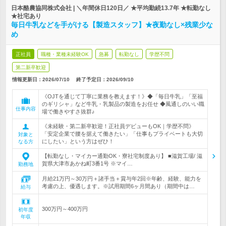
日本酪農協同株式会社 | ＼年間休日120日／ ★平均勤続13.7年 ★転勤なし
★社宅あり
毎日牛乳などを手がける【製造スタッフ】★夜勤なし×残業少な
め
正社員
職種・業種未経験OK
急募
転勤なし
学歴不問
第二新卒歓迎
情報更新日：2026/07/10
終了予定日：
2026/09/10
《OJTを通じて丁寧に業務を教えます！》◆「毎日牛乳」「至福
のギリシャ」など牛乳・乳製品の製造をお任せ ◆風通しのいい職
仕事内容
場で働きやすさ抜群♪
《未経験・第二新卒歓迎！正社員デビューもOK｜学歴不問》
「安定企業で腰を据えて働きたい」「仕事もプライベートも大切
対象と
にしたい」という方はぜひ！
なる方
【転勤なし・マイカー通勤OK・寮社宅制度あり】 ■滋賀工場/ 滋
賀県大津市あかね町3番1号 ※マイ…
勤務地
月給21万円～30万円＋諸手当＋賞与年2回※年齢、経験、能力を
考慮の上、優遇します。※試用期間6ヶ月間あり（期間中は…
給与
300万円～400万円
初年度
年収