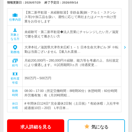
情報更新日：2026/07/29
終了予定日：
2026/09/14
【第二新卒歓迎・未経験歓迎】非鉄金属(銅・アルミ・ステンレ
ス等)や加工品を扱い、適性に応じて商社またはメーカー向け営
仕事内容
業をお任せします
未経験可・第二新卒歓迎◆法人営業にチャレンジしたい方／滋賀
対象と
で腰を据えて働きたい方
なる方
大津本社／滋賀県大津市末広町１－１ 日本生命大津ビル 3F ※転
勤は当面ございません 【雇入れ直後…
勤務地
月給200,000円～280,000円※経験、能力等を考慮の上、当社規定
により優遇します。※試用期間3ヵ月（待遇変更…
給与
350万円～500万円
初年度
年収
08:00～17:00（所定労働時間：8時間00分）休憩時間：60分時間
勤務
時間
外労働有無：有（月20時間程…
# 年間休日124日* 完全週休2日制（土日祝）* 有給休暇：入社半年
休日
休暇
経過後10日～20日 L半日単…
求人詳細を見る
気になる