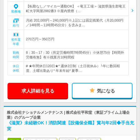
【転勤なし／マイカー通勤OK】 ＜竜王工場＞ 滋賀県蒲生郡竜王
町大字岡屋2882番3 ※屋内禁煙（…
勤務地
月給 202,000円～240,000円※上記には固定残業代（月20,000円
／14時間～11時間45分分）を含みま…
給与
270万円～350万円
初年度
年収
8：30～17：30（所定労働時間7時間45分）※休憩75分【時間外
勤務
時間
労働有無】有※残業月10時間程
# ★年間休日120日★* 週休2日制（土日祝休み）└年に数回程
休日
休暇
度、土曜出勤あり* 年末年始* 夏季…
求人詳細を見る
気になる
株式会社ナショナルメンテナンス | 株式会社平和堂（東証プライム上場企
業）のグループ企業
《滋賀》未経験OK！消防関連【設備保全職】賞与年2回◆手当充
実