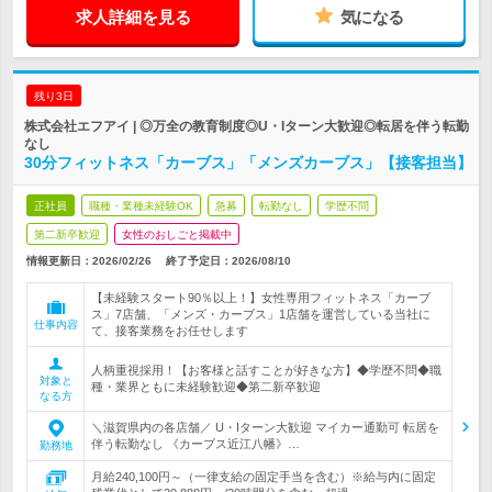
求人詳細を見る
気になる
残り3日
株式会社エフアイ | ◎万全の教育制度◎U・Iターン大歓迎◎転居を伴う転勤
なし
30分フィットネス「カーブス」「メンズカーブス」【接客担当】
正社員
職種・業種未経験OK
急募
転勤なし
学歴不問
第二新卒歓迎
女性のおしごと掲載中
情報更新日：2026/02/26
終了予定日：
2026/08/10
【未経験スタート90％以上！】女性専用フィットネス「カーブ
ス」7店舗、「メンズ・カーブス」1店舗を運営している当社に
仕事内容
て、接客業務をお任せします
人柄重視採用！【お客様と話すことが好きな方】◆学歴不問◆職
対象と
種・業界ともに未経験歓迎◆第二新卒歓迎
なる方
＼滋賀県内の各店舗／ U・Iターン大歓迎 マイカー通勤可 転居を
伴う転勤なし 《カーブス近江八幡》…
勤務地
月給240,100円～（一律支給の固定手当を含む）※給与内に固定