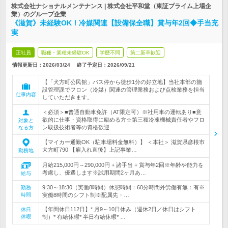
株式会社ナショナルメンテナンス | 株式会社平和堂（東証プライム上場企
業）のグループ企業
《滋賀》未経験OK！冷媒関連【設備保全職】賞与年2回◆手当充
実
正社員
職種・業種未経験OK
学歴不問
第二新卒歓迎
情報更新日：2026/03/24
終了予定日：
2026/09/21
【「犬方町公民館」バス停から徒歩1分の好立地】当社本部の施
設管理課でフロン（冷媒）関連の管理業務および点検業務を担当
仕事内容
していただきます。
＜必須＞■普通自動車免許（AT限定可）※社用車の運転あり■意
欲的に仕事・資格取得に励める方☆第三種冷凍機械責任者やフロ
対象と
ン取扱技術者等の資格歓迎
なる方
【マイカー通勤OK（駐車場料金無料）】 ＜本社＞ 滋賀県彦根市
犬方町790 【雇入れ直後】上記事業…
勤務地
月給215,000円～290,000円 + 諸手当 + 賞与年2回※年齢や能力を
考慮し、優遇します※試用期間2ヶ月あ…
給与
9:30～18:30（実働8時間）休憩時間：60分時間外労働有無：有※
勤務
時間
実働8時間のシフト制※配属先・…
【年間休日112日】* 月9～10日休み（週休2日／休日はシフト
休日
休暇
制）* 有給休暇* 半日有給休暇* …