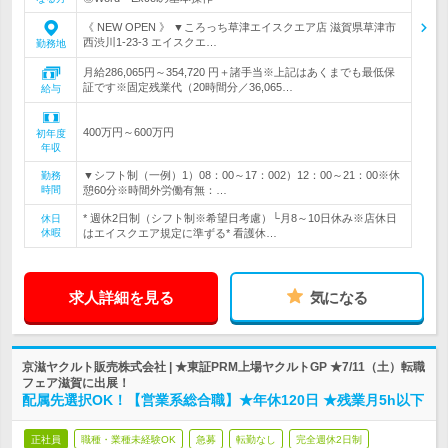
《 NEW OPEN 》 ▼ころっち草津エイスクエア店 滋賀県草津市
西渋川1-23-3 エイスクエ…
勤務地
月給286,065円～354,720 円＋諸手当※上記はあくまでも最低保
証です※固定残業代（20時間分／36,065…
給与
400万円～600万円
初年度
年収
▼シフト制（一例）1）08：00～17：002）12：00～21：00※休
勤務
時間
憩60分※時間外労働有無：…
* 週休2日制（シフト制※希望日考慮）└月8～10日休み※店休日
休日
休暇
はエイスクエア規定に準ずる* 看護休…
求人詳細を見る
気になる
京滋ヤクルト販売株式会社 | ★東証PRM上場ヤクルトGP ★7/11（土）転職
フェア滋賀に出展！
配属先選択OK！【営業系総合職】★年休120日 ★残業月5h以下
正社員
職種・業種未経験OK
急募
転勤なし
完全週休2日制