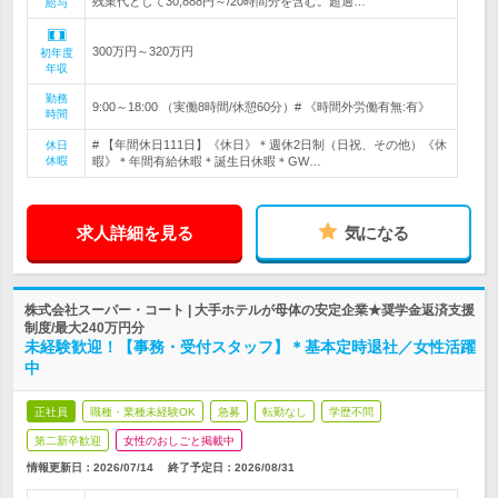
残業代として30,888円～/20時間分を含む。超過…
給与
300万円～320万円
初年度
年収
勤務
9:00～18:00 （実働8時間/休憩60分）# 《時間外労働有無:有》
時間
# 【年間休日111日】《休日》＊週休2日制（日祝、その他）《休
休日
休暇
暇》＊年間有給休暇＊誕生日休暇＊GW…
求人詳細を見る
気になる
株式会社スーパー・コート | 大手ホテルが母体の安定企業★奨学金返済支援
制度/最大240万円分
未経験歓迎！【事務・受付スタッフ】＊基本定時退社／女性活躍
中
正社員
職種・業種未経験OK
急募
転勤なし
学歴不問
第二新卒歓迎
女性のおしごと掲載中
情報更新日：2026/07/14
終了予定日：
2026/08/31