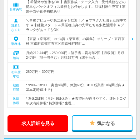
【 希望休や連休もOK 】書類作成・データ入力・受付業務などの
簡単なバックオフィス業務をお任せします。◎福利厚生充実！家
仕事内容
族手当や食事補助あり
＼事務デビューや第二新卒も歓迎！／ ★ママさん社員も活躍中で
す ★未経験スタート＆異業種出身の先輩たちも多数活躍中 ★ブ
対象と
ランクがあってもOK！
なる方
【京都（京都市） or 滋賀（栗東市）の募集】 オリーブ・京西京
極 京都府京都市右京区西京極畔勝町…
勤務地
月給212,444円～250,000円＋諸手当＋賞与年2回【月収例】月収
24万円（諸手当含む）月収28万円（諸手当含…
給与
280万円～300万円
初年度
年収
* 9:00～18:00 （実働8時間、休憩60分）# ※残業月10時間以内★
勤務
時間
基本定時退社です！
* 週休2日制（月8～9日休み）★希望休が通りやすく、連休もOK*
休日
休暇
年次有給休暇* 特別休暇* 生理…
求人詳細を見る
気になる