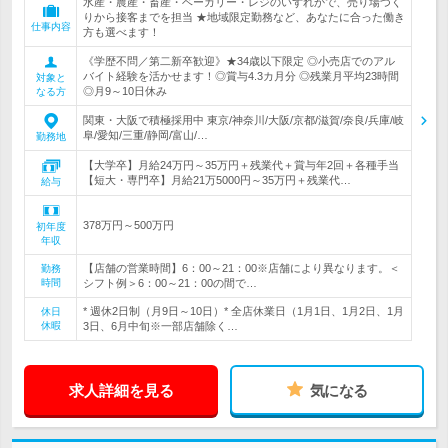
水産・農産・畜産・ベーカリー・レジのいずれかで、売り場づく
りから接客までを担当 ★地域限定勤務など、あなたに合った働き
仕事内容
方も選べます！
《学歴不問／第二新卒歓迎》★34歳以下限定 ◎小売店でのアル
バイト経験を活かせます！◎賞与4.3カ月分 ◎残業月平均23時間
対象と
◎月9～10日休み
なる方
関東・大阪で積極採用中 東京/神奈川/大阪/京都/滋賀/奈良/兵庫/岐
阜/愛知/三重/静岡/富山/…
勤務地
【大学卒】月給24万円～35万円＋残業代＋賞与年2回＋各種手当
【短大・専門卒】月給21万5000円～35万円＋残業代…
給与
378万円～500万円
初年度
年収
【店舗の営業時間】6：00～21：00※店舗により異なります。＜
勤務
時間
シフト例＞6：00～21：00の間で…
* 週休2日制（月9日～10日）* 全店休業日（1月1日、1月2日、1月
休日
休暇
3日、6月中旬※一部店舗除く…
求人詳細を見る
気になる