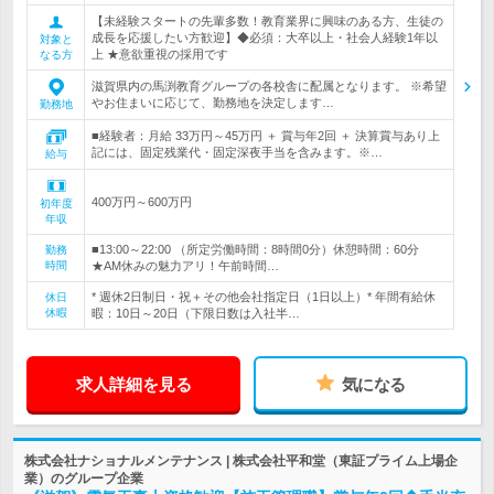
【未経験スタートの先輩多数！教育業界に興味のある方、生徒の
成長を応援したい方歓迎】◆必須：大卒以上・社会人経験1年以
対象と
上 ★意欲重視の採用です
なる方
滋賀県内の馬渕教育グループの各校舎に配属となります。 ※希望
やお住まいに応じて、勤務地を決定します…
勤務地
■経験者：月給 33万円～45万円 ＋ 賞与年2回 ＋ 決算賞与あり上
記には、固定残業代・固定深夜手当を含みます。※…
給与
400万円～600万円
初年度
年収
■13:00～22:00 （所定労働時間：8時間0分）休憩時間：60分
勤務
時間
★AM休みの魅力アリ！午前時間…
* 週休2日制日・祝＋その他会社指定日（1日以上）* 年間有給休
休日
休暇
暇：10日～20日（下限日数は入社半…
求人詳細を見る
気になる
株式会社ナショナルメンテナンス | 株式会社平和堂（東証プライム上場企
業）のグループ企業