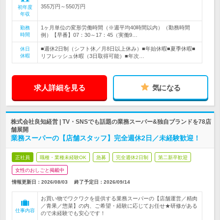
355万円～550万円
初年度
年収
1ヶ月単位の変形労働時間（※週平均40時間以内）（勤務時間
勤務
時間
例）【早番】07：30～17：45（実働9…
■週休2日制（シフト休／月8日以上休み）■年始休暇■夏季休暇■
休日
休暇
リフレッシュ休暇（3日取得可能）■年次…
求人詳細を見る
気になる
株式会社良知経営 | TV・SNSでも話題の業務スーパー&独自ブランドを78店
舗展開
業務スーパーの【店舗スタッフ】完全週休2日／未経験歓迎！
正社員
職種・業種未経験OK
急募
完全週休2日制
第二新卒歓迎
女性のおしごと掲載中
情報更新日：2026/08/03
終了予定日：
2026/09/14
お買い物でワクワクを提供する業務スーパーの【店舗運営／精肉
／青果／惣菜】の内、ご希望・経験に応じてお任せ★研修がある
仕事内容
ので未経験でも安心です！