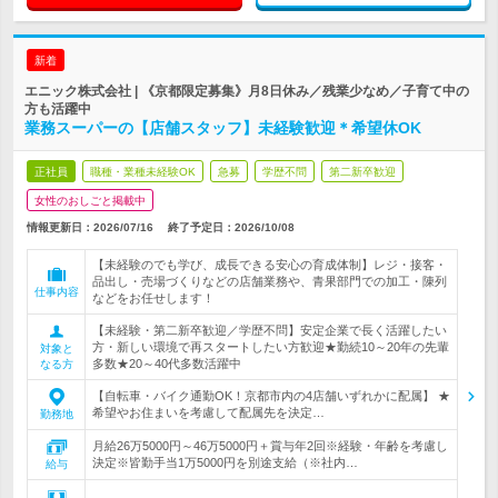
新着
エニック株式会社 | 《京都限定募集》月8日休み／残業少なめ／子育て中の
方も活躍中
業務スーパーの【店舗スタッフ】未経験歓迎＊希望休OK
正社員
職種・業種未経験OK
急募
学歴不問
第二新卒歓迎
女性のおしごと掲載中
情報更新日：2026/07/16
終了予定日：
2026/10/08
【未経験のでも学び、成長できる安心の育成体制】レジ・接客・
品出し・売場づくりなどの店舗業務や、青果部門での加工・陳列
仕事内容
などをお任せします！
【未経験・第二新卒歓迎／学歴不問】安定企業で長く活躍したい
方・新しい環境で再スタートしたい方歓迎★勤続10～20年の先輩
対象と
多数★20～40代多数活躍中
なる方
【自転車・バイク通勤OK！京都市内の4店舗いずれかに配属】 ★
希望やお住まいを考慮して配属先を決定…
勤務地
月給26万5000円～46万5000円＋賞与年2回※経験・年齢を考慮し
決定※皆勤手当1万5000円を別途支給（※社内…
給与