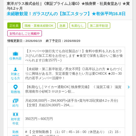
東洋ガラス株式会社 | 《東証プライム上場G》★独身寮・社員食堂あり ★賞
与4.2ヶ月
未経験歓迎！ガラスびんの【加工スタッフ】★有休平均16.8日
正社員
職種・業種未経験OK
急募
転勤なし
第二新卒歓迎
女性のおしごと掲載中
情報更新日：2026/06/19
終了予定日：
2026/08/20
【スーパーや旅行先でも自社製品が！】食料や飲料を入れるガラ
スびんの加工工程をお任せします ★食堂で深夜も温かいご飯が食
仕事内容
べられます(1食157円～)
【未経験・第二新卒歓迎／男女不問】◎高卒以上の方 ★ものづく
りに興味がある方、安定基盤で働きたい方は要CHECK ★20～30
対象と
代の若手メンバー活躍中！
なる方
【転勤なし│マイカー通勤OK│独身寮完備】 《 滋賀工場 》 滋賀
県湖南市小砂町3 ※UIターン歓…
勤務地
月給208,000円～294,900円+諸手当+賞与年2回(実績4.2ヶ月分)
【交替】月給224,000円～294,…
給与
350万円～600万円
初年度
年収
# 【 交替制勤務 】（1）07：45～16：00（休憩あり）（2）15：
勤務