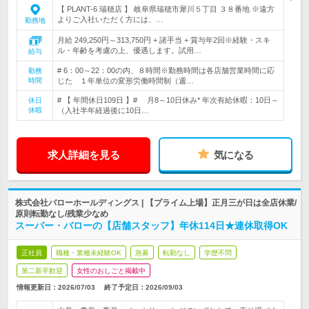
【 PLANT-6 瑞穂店 】 岐阜県瑞穂市犀川５丁目 ３８番地 ※遠方
よりご入社いただく方には、…
勤務地
月給 249,250円～313,750円 + 諸手当 + 賞与年2回※経験・スキ
ル・年齢を考慮の上、優遇します。試用…
給与
# 6：00～22：00の内、８時間※勤務時間は各店舗営業時間に応
勤務
時間
じた １年単位の変形労働時間制（週…
# 【 年間休日109日 】# 月8～10日休み* 年次有給休暇：10日～
休日
休暇
（入社半年経過後に10日…
求人詳細を見る
気になる
株式会社バローホールディングス | 【プライム上場】正月三が日は全店休業/
原則転勤なし/残業少なめ
スーパー・バローの【店舗スタッフ】年休114日★連休取得OK
正社員
職種・業種未経験OK
急募
転勤なし
学歴不問
第二新卒歓迎
女性のおしごと掲載中
情報更新日：2026/07/03
終了予定日：
2026/09/03