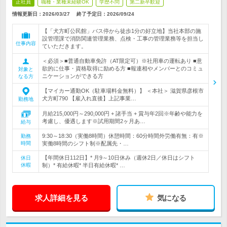
正社員
職種・業種未経験OK
学歴不問
第二新卒歓迎
情報更新日：2026/03/27
終了予定日：
2026/09/24
【「犬方町公民館」バス停から徒歩1分の好立地】当社本部の施
設管理課で消防関連管理業務、点検・工事の管理業務等を担当し
仕事内容
ていただきます。
＜必須＞■普通自動車免許（AT限定可）※社用車の運転あり ■意
欲的に仕事・資格取得に励める方 ■報連相やメンバーとのコミュ
対象と
ニケーションができる方
なる方
【マイカー通勤OK（駐車場料金無料）】 ＜本社＞ 滋賀県彦根市
犬方町790 【雇入れ直後】上記事業…
勤務地
月給215,000円～290,000円 + 諸手当 + 賞与年2回※年齢や能力を
考慮し、優遇します※試用期間2ヶ月あ…
給与
9:30～18:30（実働8時間）休憩時間：60分時間外労働有無：有※
勤務
時間
実働8時間のシフト制※配属先・…
【年間休日112日】* 月9～10日休み（週休2日／休日はシフト
休日
休暇
制）* 有給休暇* 半日有給休暇* …
求人詳細を見る
気になる