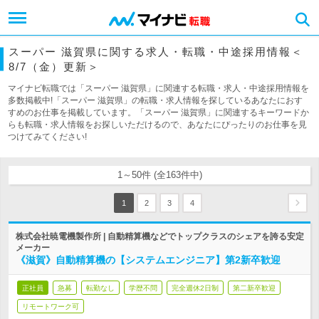
スーパー 滋賀県に関する求人・転職・中途採用情報＜
8/7（金）更新＞
マイナビ転職では「スーパー 滋賀県」に関連する転職・求人・中途採用情報を
多数掲載中!「スーパー 滋賀県」の転職・求人情報を探しているあなたにおす
すめのお仕事を掲載しています。「スーパー 滋賀県」に関連するキーワードか
らも転職・求人情報をお探しいただけるので、あなたにぴったりのお仕事を見
つけてみてください!
1～50件 (全163件中)
1
2
3
4
株式会社暁電機製作所 | 自動精算機などでトップクラスのシェアを誇る安定
メーカー
《滋賀》自動精算機の【システムエンジニア】第2新卒歓迎
正社員
急募
転勤なし
学歴不問
完全週休2日制
第二新卒歓迎
リモートワーク可