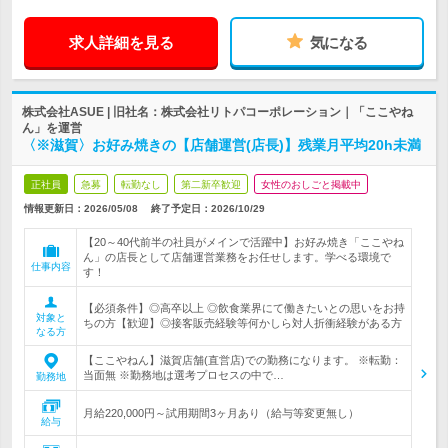
求人詳細を見る
気になる
株式会社ASUE | 旧社名：株式会社リトパコーポレーション｜「ここやね
ん」を運営
〈※滋賀〉お好み焼きの【店舗運営(店長)】残業月平均20h未満
正社員
急募
転勤なし
第二新卒歓迎
女性のおしごと掲載中
情報更新日：2026/05/08
終了予定日：
2026/10/29
【20～40代前半の社員がメインで活躍中】お好み焼き「ここやね
ん」の店長として店舗運営業務をお任せします。学べる環境で
仕事内容
す！
【必須条件】◎高卒以上 ◎飲食業界にて働きたいとの思いをお持
対象と
ちの方【歓迎】◎接客販売経験等何かしら対人折衝経験がある方
なる方
【ここやねん】滋賀店舗(直営店)での勤務になります。 ※転勤：
当面無 ※勤務地は選考プロセスの中で…
勤務地
月給220,000円～試用期間3ヶ月あり（給与等変更無し）
給与