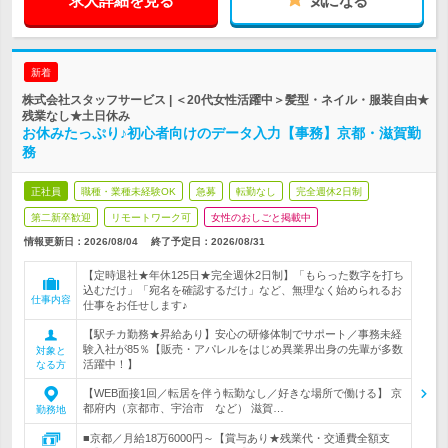
求人詳細を見る
気になる
新着
株式会社スタッフサービス | ＜20代女性活躍中＞髪型・ネイル・服装自由★
残業なし★土日休み
お休みたっぷり♪初心者向けのデータ入力【事務】京都・滋賀勤
務
正社員
職種・業種未経験OK
急募
転勤なし
完全週休2日制
第二新卒歓迎
リモートワーク可
女性のおしごと掲載中
情報更新日：2026/08/04
終了予定日：
2026/08/31
【定時退社★年休125日★完全週休2日制】「もらった数字を打ち
込むだけ」「宛名を確認するだけ」など、無理なく始められるお
仕事内容
仕事をお任せします♪
【駅チカ勤務★昇給あり】安心の研修体制でサポート／事務未経
験入社が85％【販売・アパレルをはじめ異業界出身の先輩が多数
対象と
活躍中！】
なる方
【WEB面接1回／転居を伴う転勤なし／好きな場所で働ける】 京
都府内（京都市、宇治市 など） 滋賀…
勤務地
■京都／月給18万6000円～【賞与あり★残業代・交通費全額支