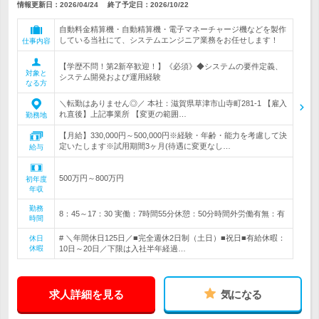
情報更新日：2026/04/24
終了予定日：
2026/10/22
自動料金精算機・自動精算機・電子マネーチャージ機などを製作
している当社にて、システムエンジニア業務をお任せします！
仕事内容
【学歴不問！第2新卒歓迎！】《必須》◆システムの要件定義、
対象と
システム開発および運用経験
なる方
＼転勤はありません◎／ 本社：滋賀県草津市山寺町281-1 【雇入
れ直後】上記事業所 【変更の範囲…
勤務地
【月給】330,000円～500,000円※経験・年齢・能力を考慮して決
定いたします※試用期間3ヶ月(待遇に変更なし…
給与
500万円～800万円
初年度
年収
勤務
8：45～17：30 実働：7時間55分休憩：50分時間外労働有無：有
時間
# ＼年間休日125日／■完全週休2日制（土日）■祝日■有給休暇：
休日
休暇
10日～20日／下限は入社半年経過…
求人詳細を見る
気になる