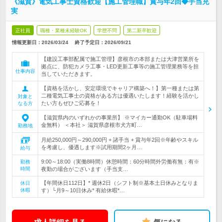
《滋賀》電気工事士資格歓迎【施工管理職】賞与年2回◆手当充
実
正社員
職種・業種未経験OK
学歴不問
第二新卒歓迎
情報更新日：2026/03/24
終了予定日：
2026/09/21
【建設工事部配属で施工管理】彦根市の本部または大津営業所を
拠点に、防犯カメラ工事・LED更新工事等の施工管理業務等を担
仕事内容
当していただきます。
【資格を活かし、安定環境でキャリア構築へ！】第一種または第
二種電気工事士の資格がある方は優遇いたします！経験を活かし
対象と
たい方もぜひご応募を！
なる方
【滋賀県内のいずれかの事業所】 ※マイカー通勤OK（駐車場料
金無料） ＜本社＞ 滋賀県彦根市犬方町…
勤務地
月給250,000円～290,000円 + 諸手当 + 賞与年2回※年齢やスキル
を考慮し、優遇します※試用期間2ヶ月…
給与
9:00～18:00（実働8時間）休憩時間：60分時間外労働有無：有※
勤務
時間
夜勤の場合がございます（手当支…
【年間休日112日】* 週休2日（シフト制※基本土日休みとなりま
休日
休暇
す）└月9～10日休み* 有給休暇*…