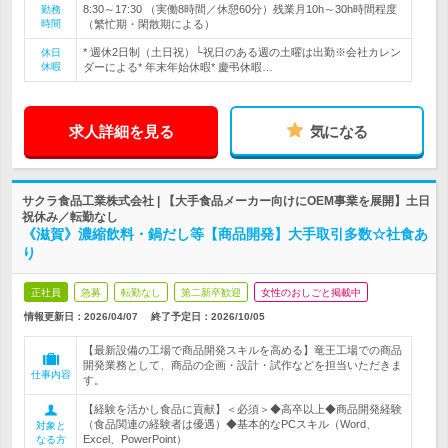
8:30～17:30 （実働8時間／休憩60分）残業月10h～30h時間程度
勤務
時間
（繁忙期・閑散期による）
* 週休2日制（土日祝）└祝日のある週の土曜は出勤※会社カレン
休日
休暇
ダーによる* 年末年始休暇* 慶弔休暇…
求人詳細を見る
気になる
サクラ食品工業株式会社 | 【大手食品メーカー向けにOEM事業を展開】土日
祝休み／転勤なし
《滋賀》濃縮飲料・鍋だし等【商品開発】大手取引多数☆社食あ
り
正社員
急募
転勤なし
第二新卒歓迎
女性のおしごと掲載中
情報更新日：2026/04/07
終了予定日：
2026/10/05
【最新設備の工場で商品開発スキルを高める】竜王工場での商品
開発業務として、商品の企画・設計・試作などを担当いただきま
仕事内容
す。
【経験を活かし食品に貢献】＜必須＞◆高卒以上◆商品開発経験
（食品関連の経験者は優遇）◆基本的なPCスキル（Word、
対象と
Excel、PowerPoint）
なる方