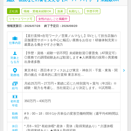
正社員
職種・業種未経験OK
急募
転勤なし
学歴不問
リモートワーク可
女性のおしごと掲載中
情報更新日：2026/07/28
終了予定日：
2026/08/20
【直行直帰×在宅ワーク／営業ノルマなし】SVとして担当店舗の
店舗運営サポートを中心に幅広い業務をお任せ！研修体制充実☆
仕事内容
裁量ある働きやすさが魅力
【学歴・資格・経験一切不問】未経験歓迎◎要普免（AT限定可）
◎業務での調理経験あれば歓迎します★人柄重視の採用☆異業種
対象と
出身者多数
なる方
東京本社・西日本オフィスおよび東京・神奈川・千葉・東海・関
西の拠点 ※基本的に直行直帰 東京本社…
勤務地
月給25万円～27万円＋業績に応じた特別賞与＋賞与（年2回）※
経験・能力を考慮し、当社規定により決定します。※試用期…
給与
350万円～430万円
初年度
年収
# 9：00～18：00※1か月単位の変形労働時間制（週平均40時間以
勤務
時間
内）
* 月8～9日* 有給休暇* 産休・育休（取得実績あり）* 介護休暇
休日
休暇
（取得実績あり）★連休も取得可能…