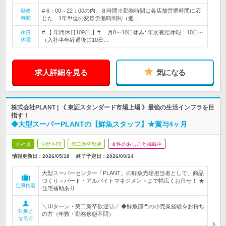
# 6：00～22：00の内、８時間※勤務時間は各店舗営業時間に応
勤務
時間
じた 1年単位の変形労働時間制（週…
# 【 年間休日109日 】# 月8～10日休み* 年次有給休暇：10日～
休日
休暇
（入社半年経過後に10日…
求人詳細を見る
気になる
株式会社PLANT | 《 東証スタンダード市場上場 》最強の生活インフラを目
指す！
◆大型スーパーPLANTの【鮮魚スタッフ】★賞与4ヶ月
正社員
学歴不問
第二新卒歓迎
女性のおしごと掲載中
情報更新日：2026/05/18
終了予定日：
2026/09/24
大型スーパーセンター「PLANT」の鮮魚売場担当者として、商品
づくり～パート・アルバイトマネジメントまで幅広くお任せ！ ★
仕事内容
住宅補助あり
＼UIターン・第二新卒歓迎◎／ ◆鮮魚部門の小売業経験をお持ち
対象と
の方（年数・勤務形態不問）
なる方