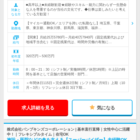
■高卒以上■未経験歓迎★経験やスキル・能力に関わらず一生懸命
な人を尊重するのが当社の文化です。◆仕事は楽しみたいと考え
対象と
ている方歓迎！
なる方
【マイカー通勤OK／エリアを跨いだ転勤なし】埼玉県、千葉
県、東京都、神奈川県、群馬県、滋賀県、福井…
勤務地
【関東】月給25万5780円～月給40万7940円（固定残業代および
地域手当含む）※固定残業代は、時間外労働の有無に…
給与
320万円～530万円
初年度
年収
8：00～21：30（シフト制／実働8時間／休憩1時間）※上記の時
勤務
時間
間を基本として店舗の営業時間・部門…
＜年間休日115日＞完全週休2日制（シフト制／月9日）上期（10
休日
休暇
月～3月）リフレッシュ休日 3日下期…
求人詳細を見る
気になる
株式会社パンプキンズコーポレーション | 基本直行直帰｜女性中心に活躍
中！｜フレキシブルタイム｜在宅OK
施設・医院などの食を支える【スーパーバイザー】未経験OK