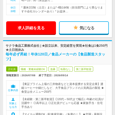
時間
45～23：00（休憩あり…
* 週休2日制（土日）または* 4勤1休制（担当部門により異なりま
休日
休暇
す※会社カレンダーあり）* お盆休…
求人詳細を見る
気になる
サクラ食品工業株式会社 | ★設立以来、安定経営を実現★社食は1食250円
★土日祝休み
毎年必ず昇給！年休120日／食品メーカーの【食品製造スタッ
フ】
正社員
職種・業種未経験OK
急募
転勤なし
第二新卒歓迎
情報更新日：2026/07/08
終了予定日：
2026/09/14
【東証プライム上場の三井物産などと資本提携する安定企業】濃
縮コーヒーや鍋だしなど、大手食品ブランドの人気商品の製造 ★
仕事内容
食堂は全メニュー250円
【未経験・第二新卒歓迎】◎20代～50代まで幅広い年齢の社員が
活躍中！ ◎高卒以上 ◎正社員デビューも応援 ★家族手当・住宅
対象と
手当あり
なる方
【マイカー通勤OK（駐車場完備）／転勤なし】 ★空調・最新設