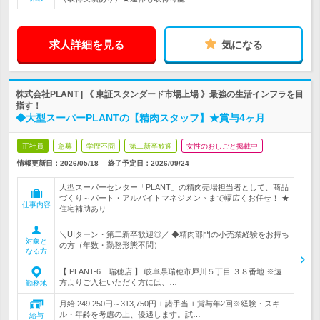
求人詳細を見る
気になる
株式会社PLANT | 《 東証スタンダード市場上場 》最強の生活インフラを目
指す！
◆大型スーパーPLANTの【精肉スタッフ】★賞与4ヶ月
正社員
急募
学歴不問
第二新卒歓迎
女性のおしごと掲載中
情報更新日：2026/05/18
終了予定日：
2026/09/24
大型スーパーセンター「PLANT」の精肉売場担当者として、商品
づくり～パート・アルバイトマネジメントまで幅広くお任せ！ ★
仕事内容
住宅補助あり
＼UIターン・第二新卒歓迎◎／ ◆精肉部門の小売業経験をお持ち
対象と
の方（年数・勤務形態不問）
なる方
【 PLANT-6 瑞穂店 】 岐阜県瑞穂市犀川５丁目 ３８番地 ※遠
方よりご入社いただく方には、…
勤務地
月給 249,250円～313,750円 + 諸手当 + 賞与年2回※経験・スキ
ル・年齢を考慮の上、優遇します。試…
給与