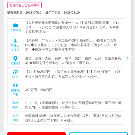
女性のおしごと掲載中
情報更新日：2026/07/10
終了予定日：
2026/09/10
【入社後研修＆階層別のサポートあり】食料品売場(青果・グロ
サリー・レジなど)で接客や売場づくりをお任せします。★半年
仕事内容
で昇格実績あり
【未経験・ブランク・第二新卒OK】高卒以上、40歳までの方
(※)◆人と接することが好き、地域密着企業で働きたい方、歓
対象と
迎！◆家族手当など福利厚生充実
なる方
滋賀・京都・大阪・兵庫・岐阜・愛知・福井・石川・富山の各店
舗 ★転居を伴う転勤なしの働き方・限定勤…
勤務地
【1】月給25万円～＋諸手当＋賞与年2回【2】月給24万円～＋諸
手当＋賞与年2回【3】月給21万5,000円～＋諸手…
給与
380万円～550万円
初年度
年収
シフト制（実働8時間）1か月単位の変形労働時間制（週平均40時
勤務
時間
間以内）＜店舗勤務例＞ 8:00～17…
年間休日120日（来年度より※今年度117日） 週休2日制（月間休
休日
休暇
日8日以上のシフト制） # ★最大…