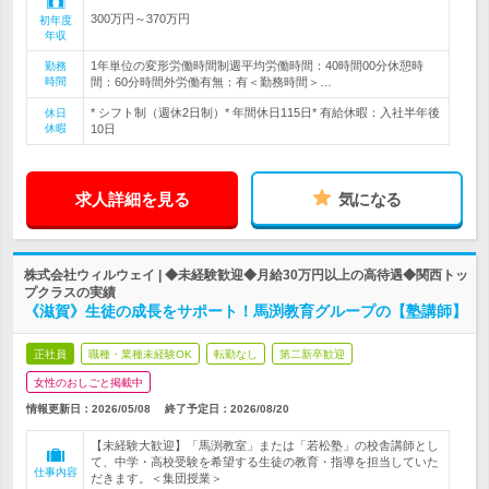
300万円～370万円
初年度
年収
1年単位の変形労働時間制週平均労働時間：40時間00分休憩時
勤務
時間
間：60分時間外労働有無：有＜勤務時間＞…
* シフト制（週休2日制）* 年間休日115日* 有給休暇：入社半年後
休日
休暇
10日
求人詳細を見る
気になる
株式会社ウィルウェイ | ◆未経験歓迎◆月給30万円以上の高待遇◆関西トッ
プクラスの実績
《滋賀》生徒の成長をサポート！馬渕教育グループの【塾講師】
正社員
職種・業種未経験OK
転勤なし
第二新卒歓迎
女性のおしごと掲載中
情報更新日：2026/05/08
終了予定日：
2026/08/20
【未経験大歓迎】「馬渕教室」または「若松塾」の校舎講師とし
て、中学・高校受験を希望する生徒の教育・指導を担当していた
仕事内容
だきます。＜集団授業＞