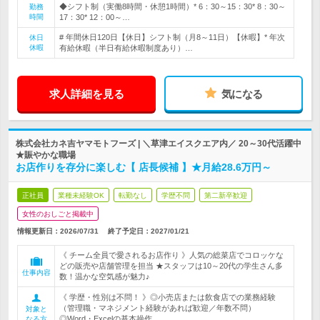
◆シフト制（実働8時間・休憩1時間）* 6：30～15：30* 8：30～
勤務
時間
17：30* 12：00～…
# 年間休日120日【休日】シフト制（月8～11日）【休暇】* 年次
休日
休暇
有給休暇（半日有給休暇制度あり）…
求人詳細を見る
気になる
株式会社カネ吉ヤマモトフーズ | ＼草津エイスクエア内／ 20～30代活躍中
★賑やかな職場
お店作りを存分に楽しむ【 店長候補 】★月給28.6万円～
正社員
業種未経験OK
転勤なし
学歴不問
第二新卒歓迎
女性のおしごと掲載中
情報更新日：2026/07/31
終了予定日：
2027/01/21
《 チーム全員で愛されるお店作り 》人気の総菜店でコロッケな
どの販売や店舗管理を担当 ★スタッフは10～20代の学生さん多
仕事内容
数！温かな空気感が魅力♪
《 学歴・性別は不問！ 》◎小売店または飲食店での業務経験
（管理職・マネジメント経験があれば歓迎／年数不問）
対象と
◎Word・Excelの基本操作
なる方