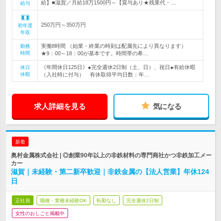
給】■滋賀／月給18万1500円～【賞与あり★残業代・…
給与
250万円～350万円
初年度
年収
実働8時間 （始業・終業の時刻は配属先により異なります）
勤務
時間
★9：00～18：00が基本です。時間帯の希…
《年間休日125日》●完全週休2日制（土、日）、祝日●有給休暇
休日
休暇
（入社時に付与） 有休取得平均日数：年…
求人詳細を見る
気になる
新着
奥村金属株式会社 | ◎創業90年以上の非鉄材料の専門商社かつ非鉄加工メー
カー
滋賀｜未経験・第二新卒歓迎｜非鉄金属の【法人営業】年休124
日
正社員
職種・業種未経験OK
転勤なし
完全週休2日制
女性のおしごと掲載中