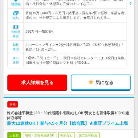
備・社員食堂・休憩室も完備のキレイな工…
勤務地
月給19万2,000円～25万円＋諸手当＋賞与年2回※経験・年齢を考
慮の上、当社規定により優遇します。★毎月もらえる…
給与
330万円～450万円
初年度
年収
# ポーションライン▼2交代制* 日勤／7:30～16:30（休憩75分）*
勤務
時間
夜勤／19:30～翌4…
* 週休2日制（土・日）、祝日※会社カレンダーにより祝日は年数
休日
休暇
回出社あり※繁忙期はシフト制（4勤2休…
求人詳細を見る
気になる
新着
株式会社平和堂 | 20・30代活躍中/転勤なしOK/男女とも育休取得100％/連
休取得可
最大12連休OK！賞与4.5ヶ月分【総合職】★東証プライム上場
正社員
職種・業種未経験OK
転勤なし
第二新卒歓迎