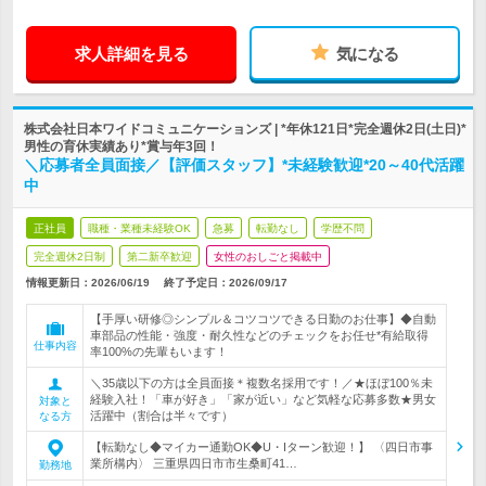
求人詳細を見る
気になる
株式会社日本ワイドコミュニケーションズ | *年休121日*完全週休2日(土日)*
男性の育休実績あり*賞与年3回！
＼応募者全員面接／【評価スタッフ】*未経験歓迎*20～40代活躍
中
正社員
職種・業種未経験OK
急募
転勤なし
学歴不問
完全週休2日制
第二新卒歓迎
女性のおしごと掲載中
情報更新日：2026/06/19
終了予定日：
2026/09/17
【手厚い研修◎シンプル＆コツコツできる日勤のお仕事】◆自動
車部品の性能・強度・耐久性などのチェックをお任せ*有給取得
仕事内容
率100%の先輩もいます！
＼35歳以下の方は全員面接＊複数名採用です！／★ほぼ100％未
経験入社！「車が好き」「家が近い」など気軽な応募多数★男女
対象と
活躍中（割合は半々です）
なる方
【転勤なし◆マイカー通勤OK◆U・Iターン歓迎！】 〈四日市事
業所構内〉 三重県四日市市生桑町41…
勤務地