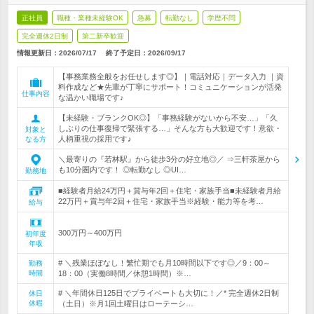
正社員
職種・業種未経験OK
急募
転勤なし
学歴不問
完全週休2日制
第二新卒歓迎
情報更新日：2026/07/17
終了予定日：
2026/09/17
【事務業務全般をお任せします◎】｜電話対応｜データ入力 ｜資
料作成など★先輩が丁寧にサポート！コミュニケーションが活発
仕事内容
な温かい職場です♪
【未経験・ブランクOK◎】「事務経験がないから不安…」「久
しぶりの仕事復帰で緊張する…」そんな方も大歓迎です！意欲・
対象と
人柄重視の採用です♪
なる方
＼最寄りの『若林駅』から徒歩3分の好立地◎／ ⇒三軒茶屋から
も10分圏内です！ ◎転勤なし ◎UI…
勤務地
■経験者月給24万円＋賞与年2回＋住宅・家族手当■未経験者月給
22万円＋賞与年2回＋住宅・家族手当※経験・能力等を考…
給与
300万円～400万円
初年度
年収
# ＼残業ほぼなし！繁忙期でも月10時間以下です◎／9：00～
勤務
時間
18：00（実働8時間／休憩1時間）※…
# ＼年間休日125日でプライベートも大切に！／* 完全週休2日制
休日
休暇
（土日）※月1回土曜日はローテーシ…