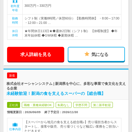
300万円～330万円
初年度
年収
シフト制（実働8時間／休憩60分）【勤務時間例】 ・8:00～17:00
勤務
時間
・12:00～21:00 …
★年間休日113日★◆週休2日制（シフト制） 【休暇制度】 ◆年
休日
休暇
末年始休暇 ◆GW休暇 ◆夏期休暇 …
求人詳細を見る
気になる
新着
株式会社オーシャンシステム | 新潟県を中心に、多彩な事業で食文化を支え
る企業
未経験歓迎！新潟の食を支えるスーパーの【総合職】
正社員
職種・業種未経験OK
転勤なし
学歴不問
第二新卒歓迎
情報更新日：2026/06/09
終了予定日：
2026/11/30
【スーパーから地元の食を支える総合職♪】売り場担当者からス
タートし、接客や販売、売り場づくりなど幅広い業務をご担当い
仕事内容
ただきます。