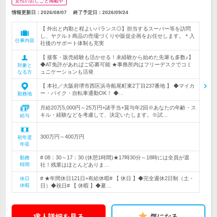
女性のおしごと掲載中
情報更新日：2026/08/07
終了予定日：
2026/09/24
【 外出と内勤と程よいバランス◎】担当するスーパー等を訪問
し、ヤクルト商品の売場づくりや販促企画をお任せします。＊入
仕事内容
社後のサポート体制も充実
【 接客・販売経験も活かせる！未経験から始めた先輩も多数♪】
◆AT免許があればご応募可能 ★事務所内はフリーデスクでコミ
対象と
ュニケーションも活発
なる方
【 本社／大阪府堺市西区浜寺船尾町東2丁目237番地 】 ◆マイカ
ー・バイク・自転車通勤OK！ ◆…
勤務地
月給20万5,000円～25万円+諸手当+賞与年2回※あなたの年齢・ス
キル・経験などを考慮して、決定いたします。※試…
給与
300万円～400万円
初年度
年収
# 08：30～17：30 (休憩1時間)★17時30分～18時には全員が退
勤務
時間
社！残業はほとんどありま…
# ★年間休日121日+有給休暇# 【 休日 】◆完全週休2日制（土・
休日
休暇
日）◆祝日# 【 休暇 】◆夏…
求人詳細を見る
気になる