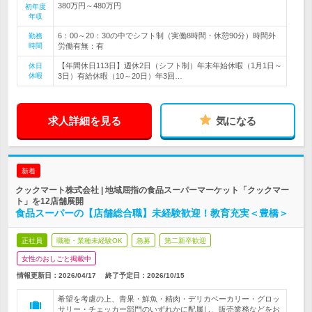
380万円～480万円
初年度
年収
6：00～20：30の中でシフト制（実働8時間・休憩90分）時間外
勤務
時間
労働有無：有
【年間休日113日】週休2日（シフト制）年末年始休暇（1月1日～
休日
休暇
3日）有給休暇（10～20日）年3回…
求人詳細を見る
気になる
新着
クックマート株式会社 | 地域屈指の食品スーパーマーケット「クックマー
ト」を12店舗展開
食品スーパーの【店舗総合職】未経験歓迎！教育充実＜豊橋＞
正社員
職種・業種未経験OK
急募
第二新卒歓迎
女性のおしごと掲載中
情報更新日：2026/04/17
終了予定日：
2026/10/15
希望を考慮の上、青果・鮮魚・精肉・デリカベーカリー・グロッ
サリー・チェッカー部門のいずれかに配属し、販売業務などをお