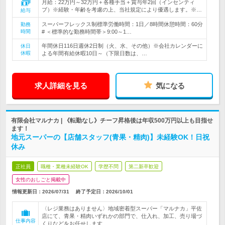
月給：22万円～32万円＋各種手当＋賞与年2回（インセンティ
ブ）※経験・年齢を考慮の上、当社規定により優遇します。※…
給与
スーパーフレックス制標準労働時間：1日／8時間休憩時間：60分
勤務
時間
# ＜標準的な勤務時間帯＞9:00～1…
年間休日116日週休2日制（火、水、その他）※会社カレンダーに
休日
休暇
よる年間有給休暇10日～（下限日数は、…
求人詳細を見る
気になる
有限会社マルナカ | 《転勤なし》チーフ昇格後は年収500万円以上も目指せ
ます！
地元スーパーの【店舗スタッフ(青果・精肉)】未経験OK！日祝
休み
正社員
職種・業種未経験OK
学歴不問
第二新卒歓迎
女性のおしごと掲載中
情報更新日：2026/07/31
終了予定日：
2026/10/01
〈レジ業務はありません〉地域密着型スーパー「マルナカ」平佐
店にて、青果・精肉いずれかの部門で、仕入れ、加工、売り場づ
仕事内容
くりなどをお任せします