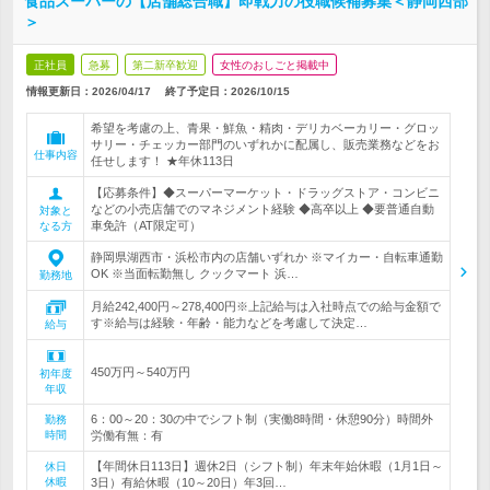
食品スーパーの【店舗総合職】即戦力の役職候補募集＜静岡西部
＞
正社員
急募
第二新卒歓迎
女性のおしごと掲載中
情報更新日：2026/04/17
終了予定日：
2026/10/15
希望を考慮の上、青果・鮮魚・精肉・デリカベーカリー・グロッ
サリー・チェッカー部門のいずれかに配属し、販売業務などをお
仕事内容
任せします！ ★年休113日
【応募条件】◆スーパーマーケット・ドラッグストア・コンビニ
などの小売店舗でのマネジメント経験 ◆高卒以上 ◆要普通自動
対象と
車免許（AT限定可）
なる方
静岡県湖西市・浜松市内の店舗いずれか ※マイカー・自転車通勤
OK ※当面転勤無し クックマート 浜…
勤務地
月給242,400円～278,400円※上記給与は入社時点での給与金額で
す※給与は経験・年齢・能力などを考慮して決定…
給与
450万円～540万円
初年度
年収
6：00～20：30の中でシフト制（実働8時間・休憩90分）時間外
勤務
時間
労働有無：有
【年間休日113日】週休2日（シフト制）年末年始休暇（1月1日～
休日
休暇
3日）有給休暇（10～20日）年3回…