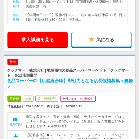
6：00～20：30の中でシフト制（実働8時間・休憩90分）時間外
勤務
時間
労働有無：有
【年間休日113日】週休2日（シフト制）年末年始休暇（1月1日～
休日
休暇
3日）有給休暇（10～20日）年3回…
求人詳細を見る
気になる
新着
クックマート株式会社 | 地域屈指の食品スーパーマーケット「クックマー
ト」を12店舗展開
食品スーパーの【店舗総合職】即戦力となる店長候補募集＜豊橋
＞
正社員
急募
第二新卒歓迎
女性のおしごと掲載中
情報更新日：2026/04/17
終了予定日：
2026/10/15
希望を考慮の上、青果・鮮魚・精肉・デリカベーカリー・グロッ
サリー・チェッカー部門のいずれかに配属し、販売業務などをお
仕事内容
任せします！ ★年休113日
【応募条件】◆スーパーマーケット・ドラッグストア・コンビニ