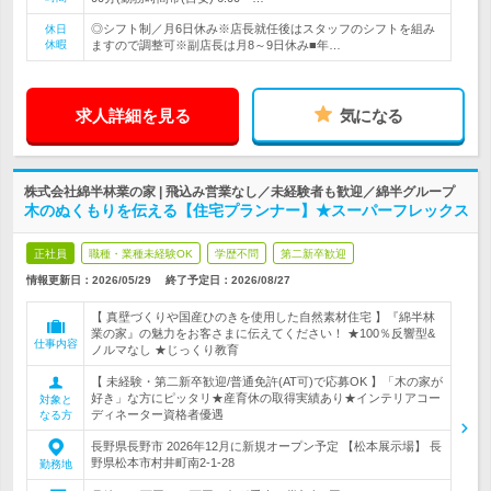
◎シフト制／月6日休み※店長就任後はスタッフのシフトを組み
休日
休暇
ますので調整可※副店長は月8～9日休み■年…
求人詳細を見る
気になる
株式会社綿半林業の家 | 飛込み営業なし／未経験者も歓迎／綿半グループ
木のぬくもりを伝える【住宅プランナー】★スーパーフレックス
正社員
職種・業種未経験OK
学歴不問
第二新卒歓迎
情報更新日：2026/05/29
終了予定日：
2026/08/27
【 真壁づくりや国産ひのきを使用した自然素材住宅 】『綿半林
業の家』の魅力をお客さまに伝えてください！ ★100％反響型&
仕事内容
ノルマなし ★じっくり教育
【 未経験・第二新卒歓迎/普通免許(AT可)で応募OK 】「木の家が
好き」な方にピッタリ★産育休の取得実績あり★インテリアコー
対象と
ディネーター資格者優遇
なる方
長野県長野市 2026年12月に新規オープン予定 【松本展示場】 長
野県松本市村井町南2‐1‐28
勤務地