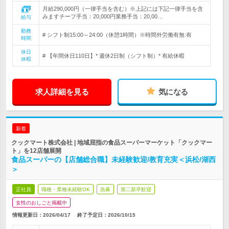
月給290,000円（一律手当を含む）※上記には下記一律手当を含
みますチーフ手当：20,000円業務手当：20,00…
給与
勤務
# シフト制15:00～24:00（休憩1時間）※時間外労働有無:有
時間
休日
# 【年間休日110日】* 週休2日制（シフト制）* 有給休暇
休暇
求人詳細を見る
気になる
新着
クックマート株式会社 | 地域屈指の食品スーパーマーケット「クックマー
ト」を12店舗展開
食品スーパーの【店舗総合職】未経験歓迎/教育充実＜浜松/湖西
＞
正社員
職種・業種未経験OK
急募
第二新卒歓迎
女性のおしごと掲載中
情報更新日：2026/04/17
終了予定日：
2026/10/15