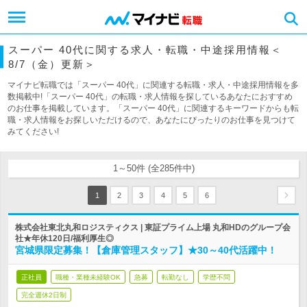
スーパー 40代に関する求人・転職・中途採用情報＜
8/7（金）更新＞
マイナビ転職では「スーパー 40代」に関連する転職・求人・中途採用情報を多
数掲載中!「スーパー 40代」の転職・求人情報を探しているあなたにおすすめ
のお仕事を掲載しています。「スーパー 40代」に関連するキーワードからも転
職・求人情報をお探しいただけるので、あなたにぴったりのお仕事を見つけて
みてください!
1～50件 (全285件中)
1
2
3
4
5
6
株式会社東北丸和ロジスティクス | 東証プライム上場 丸和HDのグループ会
社★年休120日/福利厚生◎
宮城県限定募集！【倉庫管理スタッフ】★30～40代活躍中！
正社員
職種・業種未経験OK
急募
転勤なし
学歴不問
完全週休2日制