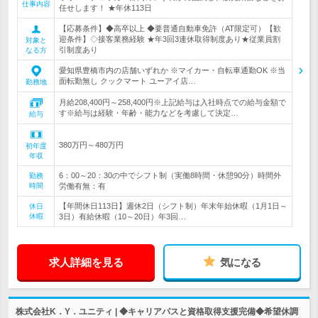
仕事内容
任せします！ ★年休113日
【応募条件】◆高卒以上 ◆要普通自動車免許（AT限定可）【歓
迎条件】◇接客業務経験 ★年3回3連休取得制度あり★従業員割
対象と
引制度あり
なる方
愛知県豊橋市内の店舗いずれか ※マイカー・自転車通勤OK ※当
面転勤無し クックマート ユーアイ店…
勤務地
月給208,400円～258,400円※上記給与は入社時点での給与金額で
す※給与は経験・年齢・能力などを考慮して決定…
給与
380万円～480万円
初年度
年収
6：00～20：30の中でシフト制（実働8時間・休憩90分）時間外
勤務
時間
労働有無：有
【年間休日113日】週休2日（シフト制）年末年始休暇（1月1日～
休日
休暇
3日）有給休暇（10～20日）年3回…
求人詳細を見る
気になる
株式会社K．Y．ユニティ | ◆キャリアパスと資格取得支援完備◆希望休調