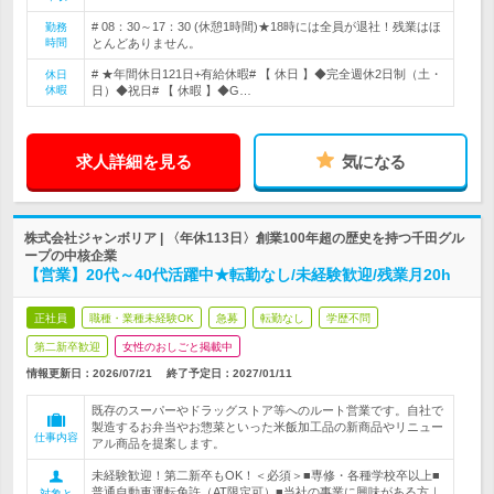
# 08：30～17：30 (休憩1時間)★18時には全員が退社！残業はほ
勤務
時間
とんどありません。
# ★年間休日121日+有給休暇# 【 休日 】◆完全週休2日制（土・
休日
休暇
日）◆祝日# 【 休暇 】◆G…
求人詳細を見る
気になる
株式会社ジャンボリア | 〈年休113日〉創業100年超の歴史を持つ千田グル
ープの中核企業
【営業】20代～40代活躍中★転勤なし/未経験歓迎/残業月20h
正社員
職種・業種未経験OK
急募
転勤なし
学歴不問
第二新卒歓迎
女性のおしごと掲載中
情報更新日：2026/07/21
終了予定日：
2027/01/11
既存のスーパーやドラッグストア等へのルート営業です。自社で
製造するお弁当やお惣菜といった米飯加工品の新商品やリニュー
仕事内容
アル商品を提案します。
未経験歓迎！第二新卒もOK！＜必須＞■専修・各種学校卒以上■
普通自動車運転免許（AT限定可）■当社の事業に興味がある方｜
対象と