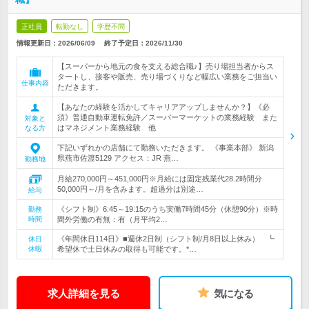
正社員
転勤なし
学歴不問
情報更新日：2026/06/09
終了予定日：
2026/11/30
【スーパーから地元の食を支える総合職♪】売り場担当者からス
タートし、接客や販売、売り場づくりなど幅広い業務をご担当い
仕事内容
ただきます。
【あなたの経験を活かしてキャリアアップしませんか？】《必
須》普通自動車運転免許／スーパーマーケットの業務経験 また
対象と
はマネジメント業務経験 他
なる方
下記いずれかの店舗にて勤務いただきます。 《事業本部》 新潟
県燕市佐渡5129 アクセス：JR 燕…
勤務地
月給270,000円～451,000円※月給には固定残業代28.2時間分
50,000円～/月を含みます。超過分は別途…
給与
《シフト制》6:45～19:15のうち実働7時間45分（休憩90分）※時
勤務
時間
間外労働の有無：有（月平均2…
《年間休日114日》■週休2日制（シフト制/月8日以上休み） ┗
休日
休暇
希望休で土日休みの取得も可能です。*…
求人詳細を見る
気になる