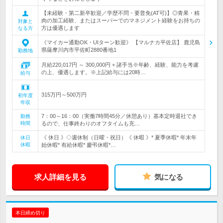
【未経験・第二新卒歓迎／学歴不問・要普免(AT可)】◎青果・精
肉の加工経験、またはスーパーでのマネジメント経験をお持ちの
対象と
方は優遇します
なる方
《マイカー通勤OK・UIターン歓迎》 【マルナカ平佐店】 鹿児島
県薩摩川内市平佐町2880番地1
勤務地
月給220,017円 ～ 300,000円 + 諸手当※年齢、経験、能力を考慮
の上、優遇します。※上記給与には20時…
給与
315万円～500万円
初年度
年収
7：00～16：00（実働7時間45分／休憩あり）基本定時退社でき
勤務
時間
るので、仕事終わりのオフタイムも充…
《 休日 》◇週休制（日曜・祝日）《 休暇 》* 夏季休暇* 年末年
休日
休暇
始休暇* 有給休暇* 慶弔休暇*…
求人詳細を見る
気になる
本日締め切り