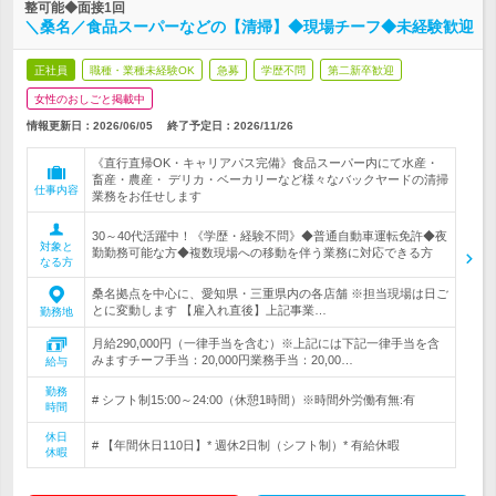
整可能◆面接1回
＼桑名／食品スーパーなどの【清掃】◆現場チーフ◆未経験歓迎
正社員
職種・業種未経験OK
急募
学歴不問
第二新卒歓迎
女性のおしごと掲載中
情報更新日：2026/06/05
終了予定日：
2026/11/26
《直行直帰OK・キャリアパス完備》食品スーパー内にて水産・
畜産・農産・ デリカ・ベーカリーなど様々なバックヤードの清掃
仕事内容
業務をお任せします
30～40代活躍中！《学歴・経験不問》◆普通自動車運転免許◆夜
対象と
勤勤務可能な方◆複数現場への移動を伴う業務に対応できる方
なる方
桑名拠点を中心に、愛知県・三重県内の各店舗 ※担当現場は日ご
とに変動します 【雇入れ直後】上記事業…
勤務地
月給290,000円（一律手当を含む）※上記には下記一律手当を含
みますチーフ手当：20,000円業務手当：20,00…
給与
勤務
# シフト制15:00～24:00（休憩1時間）※時間外労働有無:有
時間
休日
# 【年間休日110日】* 週休2日制（シフト制）* 有給休暇
休暇