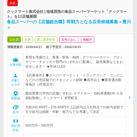
新着
クックマート株式会社 | 地域屈指の食品スーパーマーケット「クックマー
ト」を12店舗展開
食品スーパーの【店舗総合職】即戦力となる店長候補募集＜豊川
＞
正社員
急募
第二新卒歓迎
女性のおしごと掲載中
情報更新日：2026/04/17
終了予定日：
2026/10/15
希望を考慮の上、青果・鮮魚・精肉・デリカベーカリー・グロッ
サリー・チェッカー部門のいずれかに配属し、販売業務などをお
仕事内容
任せします！ ★年休113日
【応募条件】◆スーパーマーケット・ドラッグストア・コンビニ
などの小売店舗でのマネジメント経験 ◆高卒以上 ◆要普通自動
対象と
車免許（AT限定可）
なる方
愛知県豊川市内の店舗いずれか ※マイカー・自転車通勤OK ※当
面転勤無し クックマート 本野町店…
勤務地
月給242,400円～278,400円※上記給与は入社時点での給与金額で
す※給与は経験・年齢・能力などを考慮して決定…
給与
450万円～540万円
初年度
年収