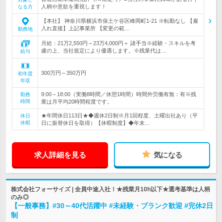
人柄や意欲を重視します！
なる方
【本社】 神奈川県横浜市保土ケ谷区峰岡町1-21 ※転勤なし 【雇
入れ直後】上記事業所 【変更の範…
勤務地
月給：21万2,550円～23万4,000円＋ 諸手当※経験・スキルを考
慮の上、当社規定により優遇します。※残業代は…
給与
300万円～350万円
初年度
年収
9:00～18:00（実働8時間／休憩1時間）時間外労働有無：有※残
勤務
時間
業は月平均20時間程度です。
★年間休日113日★◆週休2日制※月1回程度、土曜出社あり（平
休日
休暇
日に振替休日を取得）【休暇制度】◆年末…
求人詳細を見る
気になる
株式会社フォーサイズ | 全員中途入社！★残業月10h以下★選考基準は人柄
のみ◎
【一般事務】#30～40代活躍中 #未経験・ブランク歓迎 #完休2日
制