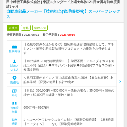
田中精密工業株式会社 | 東証スタンダード上場★年休121日★賞与前年度実
績3ヶ月
自動車部品メーカー【技術担当(管理職候補)】スーパーフレック
ス
正社員
急募
学歴不問
情報更新日：2026/05/21
終了予定日：
2026/08/10
【経験や知識を活かせる◎】技術開発課管理職候補として、マネ
ジメント業務や新規製品開発プロジェクトの推進をお任せしま
仕事内容
す！
【40代後半～50代前半活躍中！】学歴不問！アルミダイカスト知
識は不問《必須》◆マネジメント経験◆製品開発プロセスの深い
対象と
知識＆経験
なる方
＼呉羽工場がメイン／ 富山県富山市高木2508 【雇入れ直後】上
記事業所 【変更の範囲】会社の定め…
勤務地
【月給】350,000円～530,000円＋係長の場合：35,000円＋課長の
場合：50,000円※経験・年齢・能力…
給与
600万円～820万円
初年度
年収
# ＜スーパーフレックスタイム制＞【標準労働時間】 1日8時間
勤務
時間
【コアタイム】 なし【標準労働時間帯…