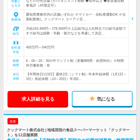
などの小売店舗でのマネジメント経験 ◆高卒以上 ◆要普通自動
対象と
車免許（AT限定可）
なる方
愛知県豊橋市内の店舗いずれか ※マイカー・自転車通勤OK ※当
面転勤無し クックマート ユーアイ店…
勤務地
月給242,400円～278,400円※上記給与は入社時点での給与金額で
す※給与は経験・年齢・能力などを考慮して決定…
給与
450万円～540万円
初年度
年収
6：00～20：30の中でシフト制（実働8時間・休憩90分）※時間
勤務
時間
外労働有無：有
【年間休日113日】週休2日（シフト制）年末年始休暇（1月1日～
休日
休暇
3日）有給休暇（10～20日）年3回…
求人詳細を見る
気になる
新着
クックマート株式会社 | 地域屈指の食品スーパーマーケット「クックマー
ト」を12店舗展開