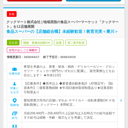
新着
クックマート株式会社 | 地域屈指の食品スーパーマーケット「クックマー
ト」を12店舗展開
食品スーパーの【店舗総合職】未経験歓迎！教育充実＜豊川＞
正社員
職種・業種未経験OK
急募
第二新卒歓迎
女性のおしごと掲載中
情報更新日：2026/04/17
終了予定日：
2026/10/15
希望を考慮の上、青果・鮮魚・精肉・デリカベーカリー・グロッ
サリー・チェッカー部門のいずれかに配属し、販売業務などをお
仕事内容
任せします！ ★年休113日
【応募条件】◆高卒以上 ◆要普通自動車免許（AT限定可）【歓
迎条件】◇接客業務経験 ★年3回3連休取得制度あり★従業員割
対象と
引制度あり
なる方
愛知県豊川市内の店舗いずれか ※マイカー・自転車通勤OK ※当
面転勤無し クックマート 本野町店…
勤務地
月給208,400円～258,400円※上記給与は入社時点での給与金額で
す※給与は経験・年齢・能力などを考慮して決定…
給与