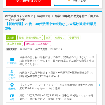
株式会社ジャンボリア | 〈年休113日〉創業100年超の歴史を持つ千田グル
ープの中核企業
【製造管理】20代～40代活躍中★転勤なし/未経験歓迎/残業月
20h
正社員
職種・業種未経験OK
急募
転勤なし
学歴不問
第二新卒歓迎
女性のおしごと掲載中
情報更新日：2026/07/21
終了予定日：
2027/01/11
お弁当の盛り付けやおにぎりの製造、完成品の仕分けなど、一連
の製造業務をお任せします。日々の食卓に並ぶ身近な商品を生み
仕事内容
出してください。
未経験・第二新卒歓迎！＜必須＞■学歴不問■普通自動車免許(AT
対象と
限定可)■基本的なPCスキル(Excel)
なる方
【ジャンボリア フードセンター】 神奈川県横浜市保土ケ谷区峰
沢町259-1 ※マイカー・バイク通勤…
勤務地
月給：21万2,550円～22万3,963円＋ 諸手当 ※経験・スキルを考
慮の上、当社規定により優遇します。 ※残業…
給与