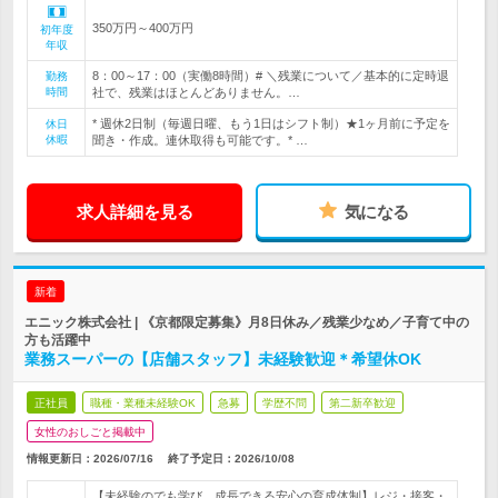
350万円～400万円
初年度
年収
8：00～17：00（実働8時間）# ＼残業について／基本的に定時退
勤務
時間
社で、残業はほとんどありません。…
* 週休2日制（毎週日曜、もう1日はシフト制）★1ヶ月前に予定を
休日
休暇
聞き・作成。連休取得も可能です。* …
求人詳細を見る
気になる
新着
エニック株式会社 | 《京都限定募集》月8日休み／残業少なめ／子育て中の
方も活躍中
業務スーパーの【店舗スタッフ】未経験歓迎＊希望休OK
正社員
職種・業種未経験OK
急募
学歴不問
第二新卒歓迎
女性のおしごと掲載中
情報更新日：2026/07/16
終了予定日：
2026/10/08
【未経験のでも学び、成長できる安心の育成体制】レジ・接客・