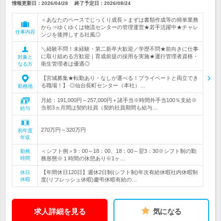
情報更新日：2026/04/28
終了予定日：
2026/08/24
＜あなたのペースでじっくり成長＞まずは書類作成等の簡単業務
から⇒ゆくゆくは物流センターの管理運営★若手活躍中★チャレ
仕事内容
ンジを後押しする社風◎
＼経験不問！未経験・第二新卒大歓迎／学歴不問★前向きに仕事
に取り組める方歓迎｜育成前提の採用を実施★運行管理者資格・
対象と
衛生管理者は優遇◎
なる方
【宮城募集★転勤あり・なしが選べる！プライベートと両立でき
る職場！】 ◎仙台長町センター（本社）…
勤務地
月給：191,000円～257,000円＋諸手当※時間外手当100％支給※
当初3ヵ月間は契約社員（契約社員期間も給与…
給与
270万円～320万円
初年度
年収
＜シフト例＞9：00～18：00、18：00～翌3：30※シフト制の勤
勤務
時間
務形態※１時間の休憩あり※1ヶ…
【年間休日120日】週休2日制(シフト制)年次有給休暇社内休暇制
休日
休暇
度(リフレッシュ休暇)慶弔休暇有給の…
求人詳細を見る
気になる