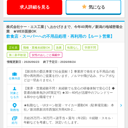
求人詳細を見る
気になる
株式会社ケー・エス工業 | ＼おかげさまで、今年40周年／新潟の地域密着企
業 ★WEB面接OK
飲食店・スーパーへの不用品処理・再利用の【ルート営業】
正社員
職種・業種未経験OK
急募
転勤なし
学歴不問
第二新卒歓迎
女性のおしごと掲載中
情報更新日：2026/06/23
終了予定日：
2026/08/24
【新潟市の委託事業で社会貢献！】事業所で発生する不用品の処
理や再利用のご提案を行います。ノルマや飛び込み、テレアポな
仕事内容
どは一切ありません！
【業界・営業経験不問！未経験でも安心の研修体制で安心◎】◆
普通自動車免許(AT限定可) ★30～40代が活躍中のフレンドリー
対象と
＆和やかな職場です！
なる方
★転勤なし・UIターン歓迎・マイカー通勤OK（駐車場完備） 本
社／新潟県新潟市西蒲区升岡428-2…
勤務地
月給25万円～30万円＋諸手当＋賞与（年2回）※経験・スキル・
年齢などを考慮して、決定いたします。
給与