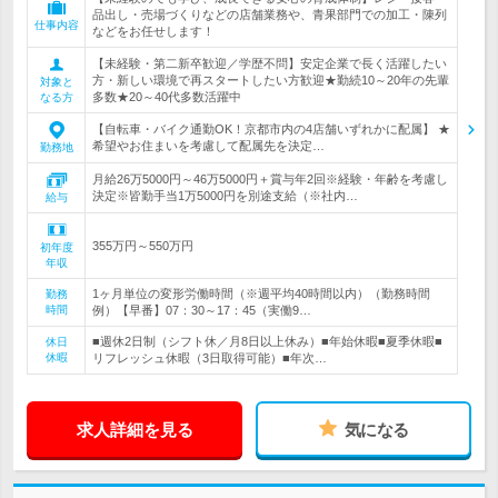
品出し・売場づくりなどの店舗業務や、青果部門での加工・陳列
仕事内容
などをお任せします！
【未経験・第二新卒歓迎／学歴不問】安定企業で長く活躍したい
方・新しい環境で再スタートしたい方歓迎★勤続10～20年の先輩
対象と
多数★20～40代多数活躍中
なる方
【自転車・バイク通勤OK！京都市内の4店舗いずれかに配属】 ★
希望やお住まいを考慮して配属先を決定…
勤務地
月給26万5000円～46万5000円＋賞与年2回※経験・年齢を考慮し
決定※皆勤手当1万5000円を別途支給（※社内…
給与
355万円～550万円
初年度
年収
1ヶ月単位の変形労働時間（※週平均40時間以内）（勤務時間
勤務
時間
例）【早番】07：30～17：45（実働9…
■週休2日制（シフト休／月8日以上休み）■年始休暇■夏季休暇■
休日
休暇
リフレッシュ休暇（3日取得可能）■年次…
求人詳細を見る
気になる