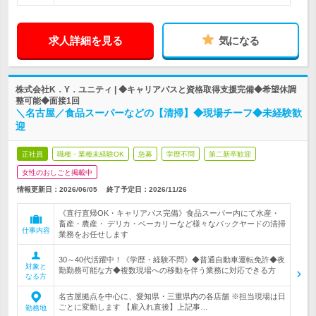
求人詳細を見る
気になる
株式会社K．Y．ユニティ | ◆キャリアパスと資格取得支援完備◆希望休調
整可能◆面接1回
＼名古屋／食品スーパーなどの【清掃】◆現場チーフ◆未経験歓
迎
正社員
職種・業種未経験OK
急募
学歴不問
第二新卒歓迎
女性のおしごと掲載中
情報更新日：2026/06/05
終了予定日：
2026/11/26
《直行直帰OK・キャリアパス完備》食品スーパー内にて水産・
畜産・農産・ デリカ・ベーカリーなど様々なバックヤードの清掃
仕事内容
業務をお任せします
30～40代活躍中！《学歴・経験不問》◆普通自動車運転免許◆夜
対象と
勤勤務可能な方◆複数現場への移動を伴う業務に対応できる方
なる方
名古屋拠点を中心に、愛知県・三重県内の各店舗 ※担当現場は日
ごとに変動します 【雇入れ直後】上記事…
勤務地