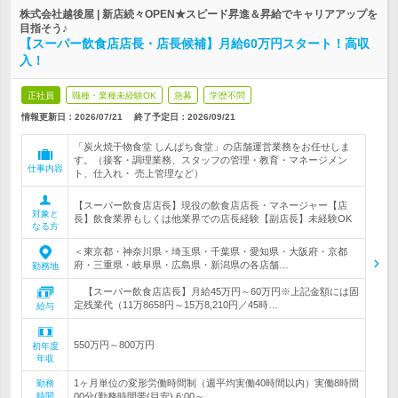
株式会社越後屋 | 新店続々OPEN★スピード昇進＆昇給でキャリアアップを
目指そう♪
【スーパー飲食店店長・店長候補】月給60万円スタート！高収
入！
正社員
職種・業種未経験OK
急募
学歴不問
情報更新日：2026/07/21
終了予定日：
2026/09/21
「炭火焼干物食堂 しんぱち食堂」の店舗運営業務をお任せしま
す。（接客・調理業務、スタッフの管理・教育・マネージメン
仕事内容
ト、仕入れ・ 売上管理など）
【スーパー飲食店店長】現役の飲食店店長・マネージャー【店
対象と
長】飲食業界もしくは他業界での店長経験【副店長】未経験OK
なる方
＜東京都・神奈川県・埼玉県・千葉県・愛知県・大阪府・京都
府・三重県・岐阜県・広島県・新潟県の各店舗…
勤務地
【スーパー飲食店店長】月給45万円～60万円※上記金額には固
定残業代（11万8658円～15万8,210円／45時…
給与
550万円～800万円
初年度
年収
1ヶ月単位の変形労働時間制（週平均実働40時間以内）実働8時間
勤務
時間
00分(勤務時間帯(目安) 6:00～…