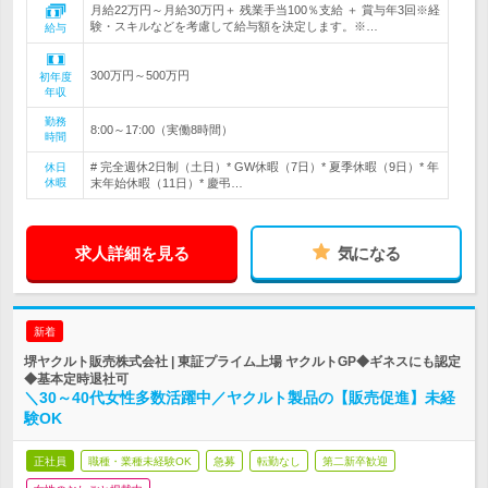
月給22万円～月給30万円＋ 残業手当100％支給 ＋ 賞与年3回※経
験・スキルなどを考慮して給与額を決定します。※…
給与
300万円～500万円
初年度
年収
勤務
8:00～17:00（実働8時間）
時間
# 完全週休2日制（土日）* GW休暇（7日）* 夏季休暇（9日）* 年
休日
休暇
末年始休暇（11日）* 慶弔…
求人詳細を見る
気になる
新着
堺ヤクルト販売株式会社 | 東証プライム上場 ヤクルトGP◆ギネスにも認定
◆基本定時退社可
＼30～40代女性多数活躍中／ヤクルト製品の【販売促進】未経
験OK
正社員
職種・業種未経験OK
急募
転勤なし
第二新卒歓迎