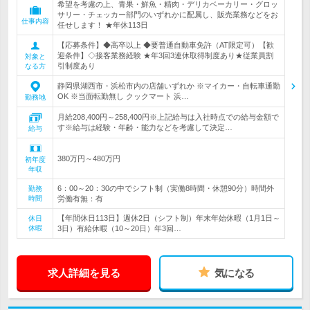
希望を考慮の上、青果・鮮魚・精肉・デリカベーカリー・グロッ
サリー・チェッカー部門のいずれかに配属し、販売業務などをお
仕事内容
任せします！ ★年休113日
【応募条件】◆高卒以上 ◆要普通自動車免許（AT限定可）【歓
迎条件】◇接客業務経験 ★年3回3連休取得制度あり★従業員割
対象と
引制度あり
なる方
静岡県湖西市・浜松市内の店舗いずれか ※マイカー・自転車通勤
OK ※当面転勤無し クックマート 浜…
勤務地
月給208,400円～258,400円※上記給与は入社時点での給与金額で
す※給与は経験・年齢・能力などを考慮して決定…
給与
380万円～480万円
初年度
年収
6：00～20：30の中でシフト制（実働8時間・休憩90分）時間外
勤務
時間
労働有無：有
【年間休日113日】週休2日（シフト制）年末年始休暇（1月1日～
休日
休暇
3日）有給休暇（10～20日）年3回…
求人詳細を見る
気になる