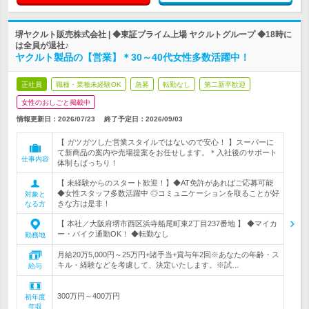
堺ヤクルト販売株式会社 | ◆東証プライム上場 ヤクルトグループ ◆18時に
は全員が退社♪
ヤクルト製品の【営業】＊30～40代女性多数活躍中！
正社員
職種・業種未経験OK
急募
転勤なし
第二新卒歓迎
女性のおしごと掲載中
情報更新日：2026/07/23
終了予定日：
2026/09/03
【 ガツガツした営業スタイルではないので安心！ 】スーパーに
て新商品の案内や売場提案をお任せします。＊入社後のサポート
仕事内容
体制もばっちり！
【 未経験からのスタート歓迎！】◆AT免許があればご応募可能
◆女性スタッフ多数活躍中 ◎コミュニケーションを取ることが好
対象と
きな方は是非！
なる方
【 本社／大阪府堺市西区浜寺船尾町東2丁目237番地 】 ◆マイカ
ー・バイク通勤OK！ ◆転勤なし
勤務地
月給20万5,000円～25万円+諸手当+賞与年2回※あなたの年齢・ス
キル・経験などを考慮して、決定いたします。※試…
給与
300万円～400万円
初年度
年収