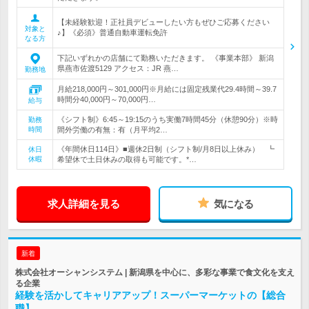
【未経験歓迎！正社員デビューしたい方もぜひご応募ください
対象と
♪】《必須》普通自動車運転免許
なる方
下記いずれかの店舗にて勤務いただきます。 《事業本部》 新潟
県燕市佐渡5129 アクセス：JR 燕…
勤務地
月給218,000円～301,000円※月給には固定残業代29.4時間～39.7
時間分40,000円～70,000円…
給与
《シフト制》6:45～19:15のうち実働7時間45分（休憩90分）※時
勤務
時間
間外労働の有無：有（月平均2…
《年間休日114日》■週休2日制（シフト制/月8日以上休み） ┗
休日
休暇
希望休で土日休みの取得も可能です。*…
求人詳細を見る
気になる
新着
株式会社オーシャンシステム | 新潟県を中心に、多彩な事業で食文化を支え
る企業
経験を活かしてキャリアアップ！スーパーマーケットの【総合
職】