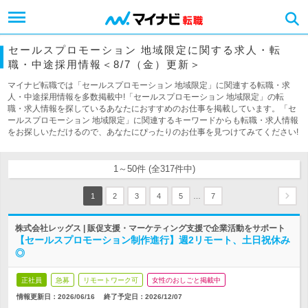
セールスプロモーション 地域限定に関する求人・転
職・中途採用情報＜8/7（金）更新＞
マイナビ転職では「セールスプロモーション 地域限定」に関連する転職・求
人・中途採用情報を多数掲載中!「セールスプロモーション 地域限定」の転
職・求人情報を探しているあなたにおすすめのお仕事を掲載しています。「セ
ールスプロモーション 地域限定」に関連するキーワードからも転職・求人情報
をお探しいただけるので、あなたにぴったりのお仕事を見つけてみてください!
1～50件 (全317件中)
…
1
2
3
4
5
7
株式会社レッグス | 販促支援・マーケティング支援で企業活動をサポート
【セールスプロモーション制作進行】週2リモート、土日祝休み
◎
正社員
急募
リモートワーク可
女性のおしごと掲載中
情報更新日：2026/06/16
終了予定日：
2026/12/07