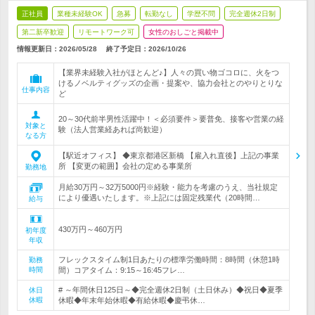
正社員
業種未経験OK
急募
転勤なし
学歴不問
完全週休2日制
第二新卒歓迎
リモートワーク可
女性のおしごと掲載中
情報更新日：2026/05/28
終了予定日：
2026/10/26
【業界未経験入社がほとんど♪】人々の買い物ゴコロに、火をつ
けるノベルティグッズの企画・提案や、協力会社とのやりとりな
仕事内容
ど
20～30代前半男性活躍中！＜必須要件＞要普免、接客や営業の経
対象と
験（法人営業経あれば尚歓迎）
なる方
【駅近オフィス】 ◆東京都港区新橋 【雇入れ直後】上記の事業
所 【変更の範囲】会社の定める事業所
勤務地
月給30万円～32万5000円※経験・能力を考慮のうえ、当社規定
により優遇いたします。※上記には固定残業代（20時間…
給与
430万円～460万円
初年度
年収
フレックスタイム制1日あたりの標準労働時間：8時間（休憩1時
勤務
時間
間）コアタイム：9:15～16:45フレ…
# ～年間休日125日～◆完全週休2日制（土日休み）◆祝日◆夏季
休日
休暇
休暇◆年末年始休暇◆有給休暇◆慶弔休…