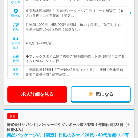
なる方
東京都港区赤坂5-2-20 赤坂パークビル7F ◎リモート相談可 【雇
入れ直後】上記事業所 【変更…
勤務地
月給281,000円～453,000円※経験、能力を考慮して決定します。
※試用期間3か月（条件に変更なし）
給与
400万円～600万円
初年度
年収
◆フレックスタイム制 * 標準労働時間8時間／休憩:1時間 * コアタ
勤務
時間
イム11:00～15:00＜標…
【年間休日124日】* 完全週休2日制（土・日）、祝日 * 年末年始
休日
休暇
休暇 * 慶弔休暇 * 産前産後…
求人詳細を見る
気になる
新着
株式会社サガシキ | パッケージやダンボール箱の製造！年間休日123日（土
日祝休み）
商品パッケージの【製造】日勤のみ☆／20代～40代活躍中／有