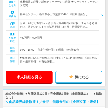
車整備業の経験／新車ディーラーのご経験 ★ワークライフバラン
対象と
ス充実
なる方
栃木センター／ 栃木県小山市粟宮1347-1 ※転勤当面なし
勤務地
月給：26万5,000円～＋諸手当＋賞与年2回※経験・スキルを考慮
の上、決定いたします※試用期間：3ヵ月（待遇変更な…
給与
450万円～600万円
初年度
年収
勤務
9:00～18:00 （所定労働時間：8時間）※休憩60分
時間
# 年間休日122日* 週休2日制（土日）* 祝日* 有給休暇（初年度15
休日
休暇
日～最高20日）※有給休暇…
求人詳細を見る
気になる
株式会社健翔 | ▼年間休日120日＋完全週休2日制（土日祝休み）！ ▼転勤
なし！
＼食品業界経験歓迎！／食品・健康食品の【企画立案・販促】