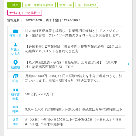
正社員
職種・業種未経験OK
学歴不問
第二新卒歓迎
女性のおしごと掲載中
情報更新日：2026/04/28
終了予定日：
2026/10/26
法人向け販促施策を統括し、営業部門長候補としてマネジメン
ト・業績管理・プレイヤー業務のフォローなどをお任せします。
仕事内容
【必須要件】□営業経験（業界不問／提案営業の経験）□2名以上
対象と
の組織マネジメントをされてきた方
なる方
【丸ノ内線(池袋－荻窪)『西新宿駅』より徒歩3分】 〈東京本
社〉都新宿区西新宿7-23-1 TSビ…
勤務地
月給418,000円～584,000円※経験や能力を十分に考慮のうえ、決
定いたします。※試用期間6ヵ月（待遇に変更な…
給与
501万円～700万円
初年度
年収
勤務
9:00～18:00（実働8時間／休憩60分）※残業は月平均20時間以下
時間
# 〈休日〉* 年間休日120日以上* 完全週休2日（土日休み）* 祝日
休日
休暇
# 〈休暇〉* 年末年始休暇…