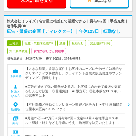
求人詳細を見る
気になる
株式会社ミライズ | 名古屋に根差して活躍できる｜賞与年2回｜手当充実｜
連休取得OK
広告・販促の企画【ディレクター】｜年休123日｜転勤なし
正社員
職種・業種未経験OK
急募
転勤なし
完全週休2日制
第二新卒歓迎
女性のおしごと掲載中
情報更新日：2026/07/30
終了予定日：
2026/08/31
【大きな裁量／多彩な案件】お客様のニーズに合わせて効果的な
クリエイティブを提案し、クライアント企業の販売促進やブラン
仕事内容
ディングに貢献します。
■広告が好きで強い情熱がある方、お客様に合わせて最適な提案
を行える方歓迎 ◎普通免許（AT限定可）◎基本的なPCスキル
対象と
◎高専卒以上
なる方
【本社勤務／転勤なし／UIターン歓迎／駅チカ】 ■本社 愛知県名
古屋市東区葵2-3-15 ファミー…
勤務地
■月給25万～42万円＋賞与年2回＋改定年1回＋各種手当※スキ
ル・経験・能力などを考慮のうえ、給与額を決定いたします…
給与