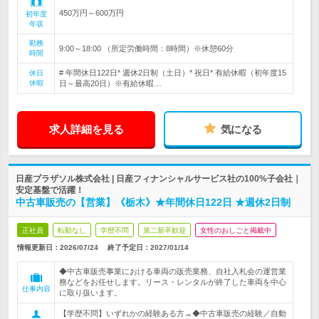
450万円～600万円
初年度
年収
勤務
9:00～18:00 （所定労働時間：8時間）※休憩60分
時間
# 年間休日122日* 週休2日制（土日）* 祝日* 有給休暇（初年度15
休日
休暇
日～最高20日）※有給休暇…
求人詳細を見る
気になる
日産プラザソル株式会社 | 日産フィナンシャルサービス社の100%子会社｜
安定基盤で活躍！
中古車販売の【営業】《栃木》★年間休日122日 ★週休2日制
正社員
転勤なし
学歴不問
第二新卒歓迎
女性のおしごと掲載中
情報更新日：2026/07/24
終了予定日：
2027/01/14
◆中古車販売事業における車両の販売業務、自社入札会の運営業
務などをお任せします。リース・レンタルが終了した車両を中心
仕事内容
に取り扱います。
【学歴不問】いずれかの経験ある方→◆中古車販売の経験／自動