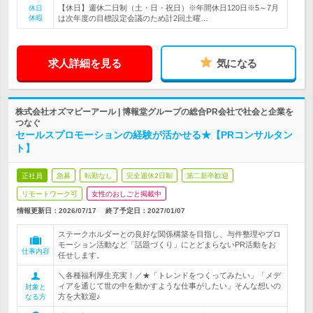
【休日】週休二日制（土・日・祝日）※年間休日120日※5～7月
休日
休暇
は次年度の目標設定会議のため計2回土曜…
求人詳細を見る
気になる
株式会社オズマピーアール | 博報堂グループの総合PR会社で社会と企業を
つなぐ
セールスプロモーションの経験が活かせる★【PRコンサルタン
ト】
正社員
急募
転勤なし
完全週休2日制
第二新卒歓迎
リモートワーク可
女性のおしごと掲載中
情報更新日：2026/07/17
終了予定日：
2027/01/07
ステークホルダーとの良好な関係構築を目指し、与件整理やプロ
モーション活動など「話題づくり」にとどまらないPR活動をお
仕事内容
任せします。
＼各種福利厚生充実！／★「トレンドをつくってみたい」「メデ
ィアを通じて世の中を動かすような仕事がしたい」そんな想いの
対象と
方を大歓迎♪
なる方