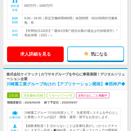
600万円～1000万円
初年度
年収
9:00～18:00（所定労働時間8時間）休憩時間：60分時間外労働有
勤務
時間
無：有
【年間休日120日】* 週休2日制└祝日出勤の場合は代休取得可）*
休日
休暇
有給休暇（10日～）
求人詳細を見る
気になる
株式会社ケイテック | カワサキグループを中心に事業展開！デジタルソリュ
ーション企業
川崎重工業グループ向けの【アプリケーション開発】◆西神戸◆
正社員
完全週休2日制
リモートワーク可
女性のおしごと掲載中
情報更新日：2026/06/09
終了予定日：
2026/09/07
川崎重工グループの社内SEとして、生産管理システムを中心とし
た業務システムの設計・開発・運用・保守をお任せします。
仕事内容
【経験者歓迎！】分からないことは先輩社員がしっかりレクチャ
ーします◎＜必須＞◆Web系・オープン系ソフトウェアの開発経
対象と