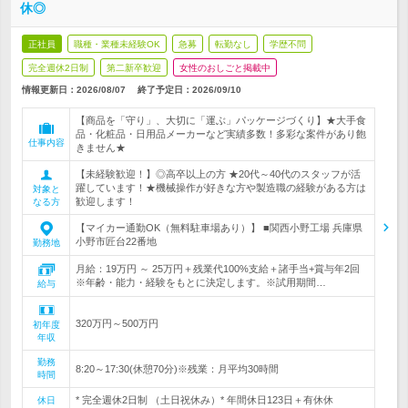
休◎
正社員
職種・業種未経験OK
急募
転勤なし
学歴不問
完全週休2日制
第二新卒歓迎
女性のおしごと掲載中
情報更新日：2026/08/07
終了予定日：
2026/09/10
【商品を「守り」、大切に「運ぶ」パッケージづくり】★大手食
品・化粧品・日用品メーカーなど実績多数！多彩な案件があり飽
仕事内容
きません★
【未経験歓迎！】◎高卒以上の方 ★20代～40代のスタッフが活
躍しています！★機械操作が好きな方や製造職の経験がある方は
対象と
歓迎します！
なる方
【マイカー通勤OK（無料駐車場あり）】 ■関西小野工場 兵庫県
小野市匠台22番地
勤務地
月給：19万円 ～ 25万円＋残業代100%支給＋諸手当+賞与年2回
※年齢・能力・経験をもとに決定します。※試用期間…
給与
320万円～500万円
初年度
年収
勤務
8:20～17:30(休憩70分)※残業：月平均30時間
時間
* 完全週休2日制 （土日祝休み）* 年間休日123日＋有休休
休日