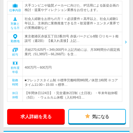
大手コンビニや協賛メーカーに向けた、IP活用による販促企画の
検討・提案やディレクション業務をお任せします。
仕事内容
社会人経験をお持ちの方！＜必須要件＞高卒以上、社会人経験1
年以上、主体的に業務推進できる方＜歓迎要件＞エンタメ業界で
対象と
の実務経験など
なる方
東京都港区赤坂五丁目2番20号 赤坂パークビル8階 ◎リモート相
談可（週2回） 【雇入れ直後】上記…
勤務地
月給270,625円～349,000円※上記月給には、月30時間分の固定残
業代（51,385円～66,266円）を含…
給与
400万円～600万円
初年度
年収
■フレックスタイム制 ※標準労働時間8時間／休憩:1時間 ※コア
勤務
時間
タイム11:00～15:00 ＜標準…
【年間休日124日】・完全週休2日制（土日祝） ・年末年始休暇
休日
休暇
（5日） ・ウェルカム休暇（入社時4日…
求人詳細を見る
気になる