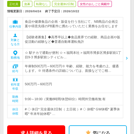
正社員
急募
転勤なし
完全週休2日制
女性のおしごと掲載中
情報更新日：2026/04/24
終了予定日：
2026/10/22
食品や健康食品の企画・販促を行う当社にて、NB商品の企画立
案や得意先様のPB案件に携わっていただく業務をお任せします
仕事内容
【経験者募集】◆高専卒以上◆食品業界での経験、商品企画や販
対象と
促活動の経験など◆普通自動車運転免許
なる方
☆ 駅チカで通勤が便利 ☆ < 福岡本社 > 福岡市博多区博多駅前1丁
目9-3 博多駅前シティビル…
勤務地
年俸制500万円～600万円※ 年齢、経験、能力を考慮の上、優遇
します。※ 待遇条件の詳細については、面接などでご相…
給与
500万円～600万円
初年度
年収
勤務
9:00～18:00（実働8時間/休憩60分）時間外労働有無:有
時間
# ◇ 休日* 完全週休2日制（ 土日祝 ）# ◇ 休暇* GW休暇* 夏季休
休日
休暇
暇* 年末年始休暇* …
求人詳細を見る
気になる