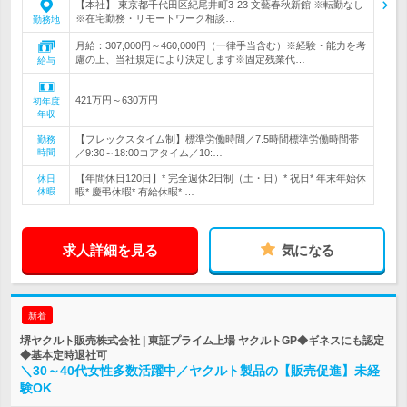
【本社】 東京都千代田区紀尾井町3-23 文藝春秋新館 ※転勤なし
※在宅勤務・リモートワーク相談…
勤務地
月給：307,000円～460,000円（一律手当含む）※経験・能力を考
慮の上、当社規定により決定します※固定残業代…
給与
421万円～630万円
初年度
年収
【フレックスタイム制】標準労働時間／7.5時間標準労働時間帯
勤務
時間
／9:30～18:00コアタイム／10:…
【年間休日120日】* 完全週休2日制（土・日）* 祝日* 年末年始休
休日
休暇
暇* 慶弔休暇* 有給休暇* …
求人詳細を見る
気になる
新着
堺ヤクルト販売株式会社 | 東証プライム上場 ヤクルトGP◆ギネスにも認定
◆基本定時退社可
＼30～40代女性多数活躍中／ヤクルト製品の【販売促進】未経
験OK