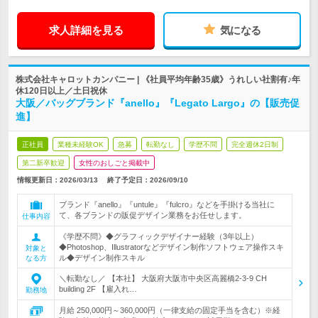
求人詳細を見る
気になる
株式会社キャロットカンパニー | 《社員平均年齢35歳》うれしい社割有♪年
休120日以上／土日祝休
大阪／バッグブランド『anello』『Legato Largo』の【販売促
進】
正社員
業種未経験OK
急募
転勤なし
学歴不問
完全週休2日制
第二新卒歓迎
女性のおしごと掲載中
情報更新日：2026/03/13
終了予定日：
2026/09/10
ブランド『anello』『untule』『fulcro』などを手掛ける当社に
て、各ブランドの販促デザイン業務をお任せします。
仕事内容
《学歴不問》◆グラフィックデザイナー経験（3年以上）
◆Photoshop、Illustratorなどデザイン制作ソフトウェア操作スキ
対象と
ル◆デザイン制作スキル
なる方
＼転勤なし／ 【本社】 大阪府大阪市中央区高麗橋2-3-9 CH
building 2F 【雇入れ…
勤務地
月給 250,000円～360,000円（一律支給の固定手当を含む）※経