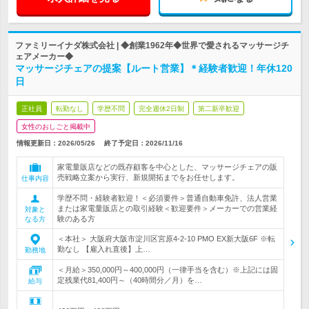
ファミリーイナダ株式会社 | ◆創業1962年◆世界で愛されるマッサージチ
ェアメーカー◆
マッサージチェアの提案【ルート営業】＊経験者歓迎！年休120
日
正社員
転勤なし
学歴不問
完全週休2日制
第二新卒歓迎
女性のおしごと掲載中
情報更新日：2026/05/26
終了予定日：
2026/11/16
家電量販店などの既存顧客を中心とした、マッサージチェアの販
売戦略立案から実行、新規開拓までをお任せします。
仕事内容
学歴不問・経験者歓迎！＜必須要件＞普通自動車免許、法人営業
または家電量販店との取引経験＜歓迎要件＞メーカーでの営業経
対象と
験のある方
なる方
＜本社＞ 大阪府大阪市淀川区宮原4-2-10 PMO EX新大阪6F ※転
勤なし 【雇入れ直後】上…
勤務地
＜月給＞350,000円～400,000円（一律手当を含む）※上記には固
定残業代81,400円～（40時間分／月）を…
給与