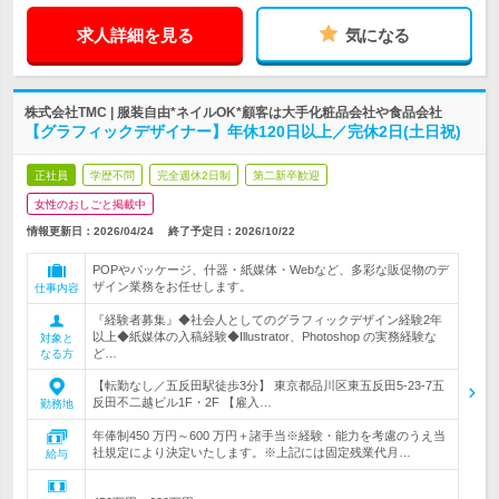
求人詳細を見る
気になる
株式会社TMC | 服装自由*ネイルOK*顧客は大手化粧品会社や食品会社
【グラフィックデザイナー】年休120日以上／完休2日(土日祝)
正社員
学歴不問
完全週休2日制
第二新卒歓迎
女性のおしごと掲載中
情報更新日：2026/04/24
終了予定日：
2026/10/22
POPやパッケージ、什器・紙媒体・Webなど、多彩な販促物のデ
ザイン業務をお任せします。
仕事内容
『経験者募集』◆社会人としてのグラフィックデザイン経験2年
以上◆紙媒体の入稿経験◆Illustrator、Photoshop の実務経験な
対象と
ど…
なる方
【転勤なし／五反田駅徒歩3分】 東京都品川区東五反田5-23-7五
反田不二越ビル1F・2F 【雇入…
勤務地
年俸制450 万円～600 万円＋諸手当※経験・能力を考慮のうえ当
社規定により決定いたします。※上記には固定残業代月…
給与