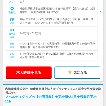
る方
なる方
神奈川県横浜市金沢区福浦1-2-6 直行直帰可 【雇入れ直後】上記
事業所 【変更の範囲】会社の定め…
勤務地
月給 305,000円～425,000円（一律手当含む）※経験・年齢・能
力を考慮して決定いたします※試用期間3カ月（…
給与
440万円～613万円
初年度
年収
＜シフト制＞8:30～17:30実働時間：8時間休憩時間：60分時間外
勤務
時間
労働有無：有※昨年度直営店部門…
# ＜年間休日117日＞* 週休2日制 (日曜＋1日)* 有給休暇* 年末年
休日
休暇
始休暇* 季節休暇 8日…
求人詳細を見る
気になる
内海産業株式会社 | 健康経営優良法人☆プラチナくるみん認定☆男女育休取
得100％
ノベルティグッズの【企画営業】★完全週休2日★残業月平均
11h