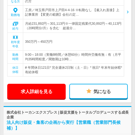
の方
なる方
工房／埼玉県戸田市上戸田4-4-16 ※転勤なし 【雇入れ直後】上
記事業所 【変更の範囲】会社の定…
勤務地
月給231,892円～301,113円※一律固定残業代30,892円～40,113円
（20時間分/月）を含む 超過分…
給与
350万円～450万円
初年度
年収
9:00～18:00（実働8時間／休憩60分）時間外労働有無：有（月平
勤務
時間
均35時間程度／閑散期は10時…
# 年間休日121日* 完全週休2日制（土・日）* 祝日* 年末年始休暇*
休日
休暇
有給休暇
求人詳細を見る
気になる
株式会社トーカンエクスプレス | 販促支援をトータルプロデュースする成長
企業
法人向け販促・集客の企画から実行【営業職（営業部門長候
補）】