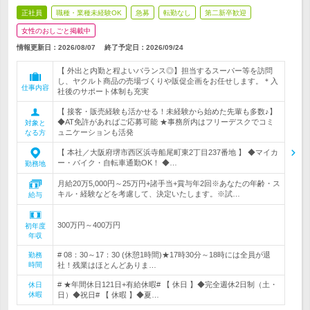
正社員
職種・業種未経験OK
急募
転勤なし
第二新卒歓迎
女性のおしごと掲載中
情報更新日：2026/08/07
終了予定日：
2026/09/24
【 外出と内勤と程よいバランス◎】担当するスーパー等を訪問
し、ヤクルト商品の売場づくりや販促企画をお任せします。＊入
仕事内容
社後のサポート体制も充実
【 接客・販売経験も活かせる！未経験から始めた先輩も多数♪】
◆AT免許があればご応募可能 ★事務所内はフリーデスクでコミ
対象と
ュニケーションも活発
なる方
【 本社／大阪府堺市西区浜寺船尾町東2丁目237番地 】 ◆マイカ
ー・バイク・自転車通勤OK！ ◆…
勤務地
月給20万5,000円～25万円+諸手当+賞与年2回※あなたの年齢・ス
キル・経験などを考慮して、決定いたします。※試…
給与
300万円～400万円
初年度
年収
# 08：30～17：30 (休憩1時間)★17時30分～18時には全員が退
勤務
時間
社！残業はほとんどありま…
# ★年間休日121日+有給休暇# 【 休日 】◆完全週休2日制（土・
休日
休暇
日）◆祝日# 【 休暇 】◆夏…