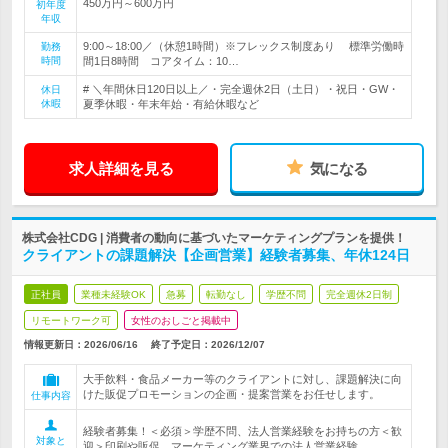
450万円～600万円
初年度
年収
9:00～18:00／（休憩1時間）※フレックス制度あり 標準労働時
勤務
時間
間1日8時間 コアタイム：10…
# ＼年間休日120日以上／・完全週休2日（土日）・祝日・GW・
休日
休暇
夏季休暇・年末年始・有給休暇など
求人詳細を見る
気になる
株式会社CDG | 消費者の動向に基づいたマーケティングプランを提供！
クライアントの課題解決【企画営業】経験者募集、年休124日
正社員
業種未経験OK
急募
転勤なし
学歴不問
完全週休2日制
リモートワーク可
女性のおしごと掲載中
情報更新日：2026/06/16
終了予定日：
2026/12/07
大手飲料・食品メーカー等のクライアントに対し、課題解決に向
けた販促プロモーションの企画・提案営業をお任せします。
仕事内容
経験者募集！＜必須＞学歴不問、法人営業経験をお持ちの方＜歓
対象と
迎＞印刷や販促、マーケティング業界での法人営業経験