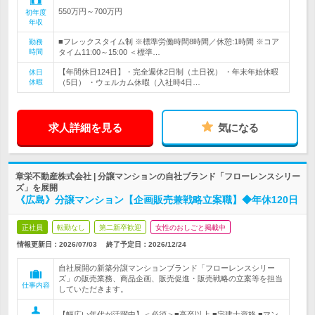
550万円～700万円
初年度
年収
■フレックスタイム制 ※標準労働時間8時間／休憩:1時間 ※コア
勤務
時間
タイム11:00～15:00 ＜標準…
【年間休日124日】・完全週休2日制（土日祝） ・年末年始休暇
休日
休暇
（5日） ・ウェルカム休暇（入社時4日…
求人詳細を見る
気になる
章栄不動産株式会社 | 分譲マンションの自社ブランド「フローレンスシリー
ズ」を展開
《広島》分譲マンション【企画販売兼戦略立案職】◆年休120日
正社員
転勤なし
第二新卒歓迎
女性のおしごと掲載中
情報更新日：2026/07/03
終了予定日：
2026/12/24
自社展開の新築分譲マンションブランド「フローレンスシリー
ズ」の販売業務、商品企画、販売促進・販売戦略の立案等を担当
仕事内容
していただきます。
【幅広い年代が活躍中】＜必須＞■高卒以上 ■宅建士資格 ■マン