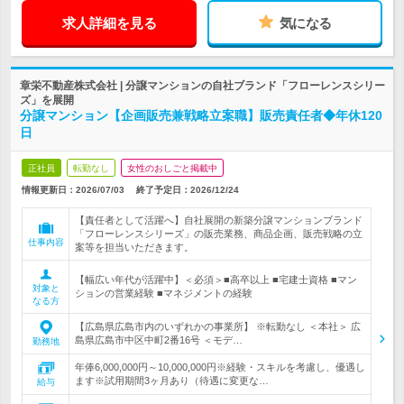
求人詳細を見る
気になる
章栄不動産株式会社 | 分譲マンションの自社ブランド「フローレンスシリー
ズ」を展開
分譲マンション【企画販売兼戦略立案職】販売責任者◆年休120
日
正社員
転勤なし
女性のおしごと掲載中
情報更新日：2026/07/03
終了予定日：
2026/12/24
【責任者として活躍へ】自社展開の新築分譲マンションブランド
「フローレンスシリーズ」の販売業務、商品企画、販売戦略の立
仕事内容
案等を担当いただきます。
【幅広い年代が活躍中】＜必須＞■高卒以上 ■宅建士資格 ■マン
対象と
ションの営業経験 ■マネジメントの経験
なる方
【広島県広島市内のいずれかの事業所】 ※転勤なし ＜本社＞ 広
島県広島市中区中町2番16号 ＜モデ…
勤務地
年俸6,000,000円～10,000,000円※経験・スキルを考慮し、優遇し
ます※試用期間3ヶ月あり（待遇に変更な…
給与