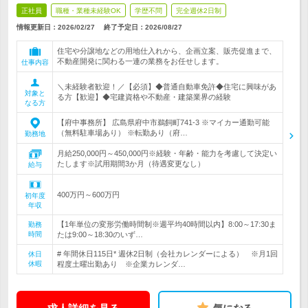
正社員
職種・業種未経験OK
学歴不問
完全週休2日制
情報更新日：2026/02/27
終了予定日：
2026/08/27
住宅や分譲地などの用地仕入れから、企画立案、販売促進まで、
不動産開発に関わる一連の業務をお任せします。
仕事内容
＼未経験者歓迎！／【必須】◆普通自動車免許◆住宅に興味があ
対象と
る方【歓迎】◆宅建資格や不動産・建築業界の経験
なる方
【府中事務所】 広島県府中市鵜飼町741-3 ※マイカー通勤可能
（無料駐車場あり） ※転勤あり（府…
勤務地
月給250,000円～450,000円※経験・年齢・能力を考慮して決定い
たします※試用期間3か月（待遇変更なし）
給与
400万円～600万円
初年度
年収
【1年単位の変形労働時間制※週平均40時間以内】8:00～17:30ま
勤務
時間
たは9:00～18:30のいず…
# 年間休日115日* 週休2日制（会社カレンダーによる） ※月1回
休日
休暇
程度土曜出勤あり ※企業カレンダ…