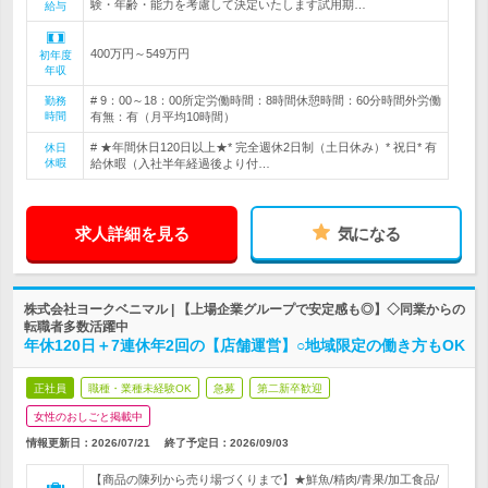
験・年齢・能力を考慮して決定いたします試用期…
給与
400万円～549万円
初年度
年収
# 9：00～18：00所定労働時間：8時間休憩時間：60分時間外労働
勤務
時間
有無：有（月平均10時間）
# ★年間休日120日以上★* 完全週休2日制（土日休み）* 祝日* 有
休日
休暇
給休暇（入社半年経過後より付…
求人詳細を見る
気になる
株式会社ヨークベニマル | 【上場企業グループで安定感も◎】◇同業からの
転職者多数活躍中
年休120日＋7連休年2回の【店舗運営】○地域限定の働き方もOK
正社員
職種・業種未経験OK
急募
第二新卒歓迎
女性のおしごと掲載中
情報更新日：2026/07/21
終了予定日：
2026/09/03
【商品の陳列から売り場づくりまで】★鮮魚/精肉/青果/加工食品/