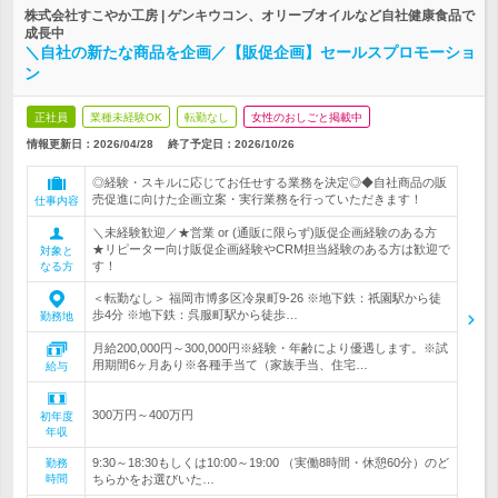
株式会社すこやか工房 | ゲンキウコン、オリーブオイルなど自社健康食品で
成長中
＼自社の新たな商品を企画／【販促企画】セールスプロモーショ
ン
正社員
業種未経験OK
転勤なし
女性のおしごと掲載中
情報更新日：2026/04/28
終了予定日：
2026/10/26
◎経験・スキルに応じてお任せする業務を決定◎◆自社商品の販
売促進に向けた企画立案・実行業務を行っていただきます！
仕事内容
＼未経験歓迎／★営業 or (通販に限らず)販促企画経験のある方
★リピーター向け販促企画経験やCRM担当経験のある方は歓迎で
対象と
す！
なる方
＜転勤なし＞ 福岡市博多区冷泉町9-26 ※地下鉄：祇園駅から徒
歩4分 ※地下鉄：呉服町駅から徒歩…
勤務地
月給200,000円～300,000円※経験・年齢により優遇します。※試
用期間6ヶ月あり※各種手当て（家族手当、住宅…
給与
300万円～400万円
初年度
年収
9:30～18:30もしくは10:00～19:00 （実働8時間・休憩60分）のど
勤務
時間
ちらかをお選びいた…