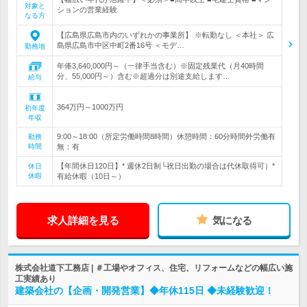
対象と
ションの営業経験
なる方
【広島県広島市内のいずれかの事業所】 ※転勤なし ＜本社＞ 広
島県広島市中区中町2番16号 ＜モデ…
勤務地
年俸3,640,000円～（一律手当含む）※固定残業代（月40時間
分、55,000円～）含む※超過分は別途支給します…
給与
364万円～1000万円
初年度
年収
9:00～18:00（所定労働時間8時間）休憩時間：60分時間外労働有
勤務
時間
無：有
【年間休日120日】* 週休2日制└祝日出勤の場合は代休取得可）*
休日
休暇
有給休暇（10日～）
求人詳細を見る
気になる
株式会社道下工務店 | ＃工場やオフィス、住宅、リフォームなどの幅広い施
工実績あり
建築会社の【企画・開発営業】◆年休115日 ◆未経験歓迎！