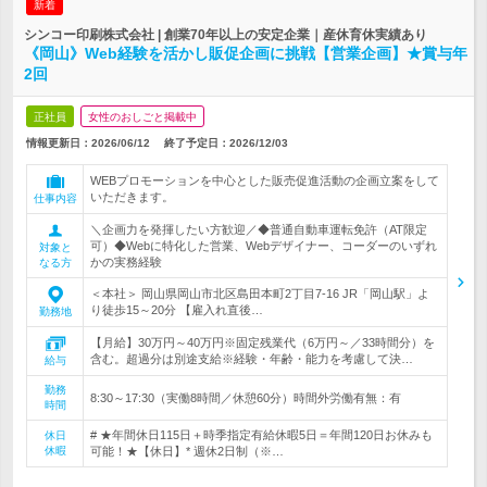
新着
シンコー印刷株式会社 | 創業70年以上の安定企業｜産休育休実績あり
《岡山》Web経験を活かし販促企画に挑戦【営業企画】★賞与年
2回
正社員
女性のおしごと掲載中
情報更新日：2026/06/12
終了予定日：
2026/12/03
WEBプロモーションを中心とした販売促進活動の企画立案をして
いただきます。
仕事内容
＼企画力を発揮したい方歓迎／◆普通自動車運転免許（AT限定
可）◆Webに特化した営業、Webデザイナー、コーダーのいずれ
対象と
かの実務経験
なる方
＜本社＞ 岡山県岡山市北区島田本町2丁目7-16 JR「岡山駅」よ
り徒歩15～20分 【雇入れ直後…
勤務地
【月給】30万円～40万円※固定残業代（6万円～／33時間分）を
含む。超過分は別途支給※経験・年齢・能力を考慮して決…
給与
勤務
8:30～17:30（実働8時間／休憩60分）時間外労働有無：有
時間
# ★年間休日115日＋時季指定有給休暇5日＝年間120日お休みも
休日
休暇
可能！★【休日】* 週休2日制（※…