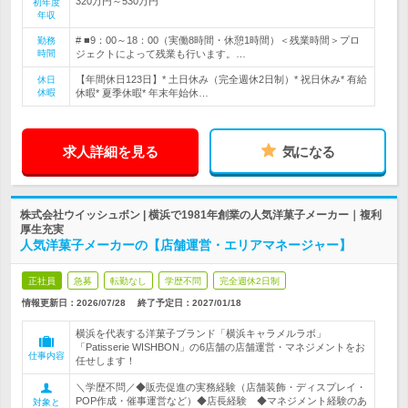
320万円～530万円
初年度
年収
# ■9：00～18：00（実働8時間・休憩1時間）＜残業時間＞プロ
勤務
時間
ジェクトによって残業も行います。…
【年間休日123日】* 土日休み（完全週休2日制）* 祝日休み* 有給
休日
休暇
休暇* 夏季休暇* 年末年始休…
求人詳細を見る
気になる
株式会社ウイッシュボン | 横浜で1981年創業の人気洋菓子メーカー｜複利
厚生充実
人気洋菓子メーカーの【店舗運営・エリアマネージャー】
正社員
急募
転勤なし
学歴不問
完全週休2日制
情報更新日：2026/07/28
終了予定日：
2027/01/18
横浜を代表する洋菓子ブランド「横浜キャラメルラボ」
「Patisserie WISHBON」の6店舗の店舗運営・マネジメントをお
仕事内容
任せします！
＼学歴不問／◆販売促進の実務経験（店舗装飾・ディスプレイ・
POP作成・催事運営など）◆店長経験 ◆マネジメント経験のあ
対象と