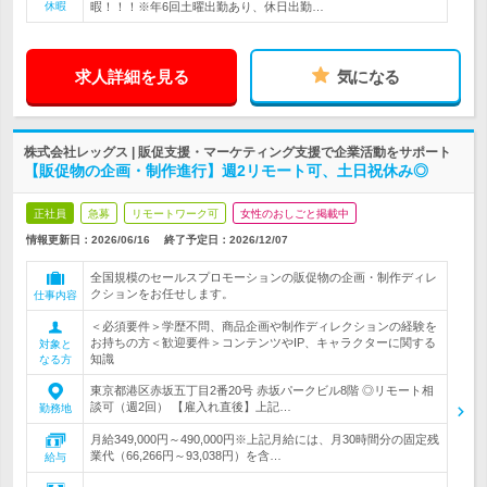
休暇
暇！！！※年6回土曜出勤あり、休日出勤…
求人詳細を見る
気になる
株式会社レッグス | 販促支援・マーケティング支援で企業活動をサポート
【販促物の企画・制作進行】週2リモート可、土日祝休み◎
正社員
急募
リモートワーク可
女性のおしごと掲載中
情報更新日：2026/06/16
終了予定日：
2026/12/07
全国規模のセールスプロモーションの販促物の企画・制作ディレ
クションをお任せします。
仕事内容
＜必須要件＞学歴不問、商品企画や制作ディレクションの経験を
お持ちの方＜歓迎要件＞コンテンツやIP、キャラクターに関する
対象と
知識
なる方
東京都港区赤坂五丁目2番20号 赤坂パークビル8階 ◎リモート相
談可（週2回） 【雇入れ直後】上記…
勤務地
月給349,000円～490,000円※上記月給には、月30時間分の固定残
業代（66,266円～93,038円）を含…
給与