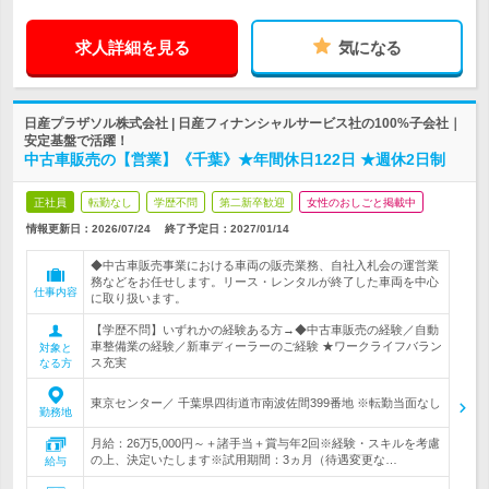
求人詳細を見る
気になる
日産プラザソル株式会社 | 日産フィナンシャルサービス社の100%子会社｜
安定基盤で活躍！
中古車販売の【営業】《千葉》★年間休日122日 ★週休2日制
正社員
転勤なし
学歴不問
第二新卒歓迎
女性のおしごと掲載中
情報更新日：2026/07/24
終了予定日：
2027/01/14
◆中古車販売事業における車両の販売業務、自社入札会の運営業
務などをお任せします。リース・レンタルが終了した車両を中心
仕事内容
に取り扱います。
【学歴不問】いずれかの経験ある方→◆中古車販売の経験／自動
車整備業の経験／新車ディーラーのご経験 ★ワークライフバラン
対象と
ス充実
なる方
東京センター／ 千葉県四街道市南波佐間399番地 ※転勤当面なし
勤務地
月給：26万5,000円～＋諸手当＋賞与年2回※経験・スキルを考慮
の上、決定いたします※試用期間：3ヵ月（待遇変更な…
給与