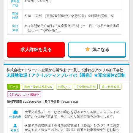
420万円～480万円
初年度
年収
勤務
8:40～17:30 （実働7時間50分／休憩60分）※時間外労働：有
時間
# ＜年間休日120日＞* 完全週休2日制（土・日）* 祝日* 有給休暇
休日
休暇
（10日～）* GW休暇* …
求人詳細を見る
気になる
株式会社エトワール | 企画から製作まで一貫して携わるアクリル加工会社
未経験歓迎！アクリルディスプレイの【製造】★完全週休2日制
正社員
職種・業種未経験OK
転勤なし
完全週休2日制
第二新卒歓迎
女性のおしごと掲載中
情報更新日：2026/06/05
終了予定日：
2026/11/26
大手化粧品メーカーなどの店頭を彩るアクリル製ディスプレイの
製作から出荷作業まで、モノづくり業務全般をお任せします。
仕事内容
★業界未経験歓迎！職種未経験歓迎！《必須》ものづくりに興味
がある方／短大卒以上の方《歓迎》普通自動車運転免許をお持ち
対象と