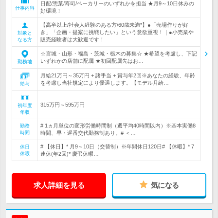
日配/惣菜/寿司/ベーカリーのいずれかを担当 ★月9～10日休みの
仕事内容
好環境！
【高卒以上/社会人経験のある方/60歳未満*】●「売場作りが好
き」「企画・提案に挑戦したい」という意欲重視！｜●小売業や
対象と
販売経験者は大歓迎です！
なる方
☆宮城・山形・福島・茨城・栃木の募集☆ ★希望を考慮し、下記
いずれかの店舗に配属 ★初回配属先はお…
勤務地
月給21万円～35万円 + 諸手当 + 賞与年2回※あなたの経験、年齢
を考慮し当社規定により優遇します。【モデル月給…
給与
315万円～595万円
初年度
年収
# 1ヵ月単位の変形労働時間制（週平均40時間以内）※基本実働8
勤務
時間
時間、早・遅番交代勤務制あり。# ＜…
# 【休日】* 月9～10日（交替制）※年間休日120日# 【休暇】* 7
休日
休暇
連休(年2回)* 慶弔休暇…
求人詳細を見る
気になる