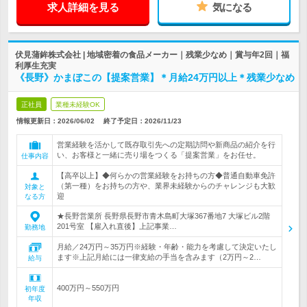
求人詳細を見る
気になる
伏見蒲鉾株式会社 | 地域密着の食品メーカー｜残業少なめ｜賞与年2回｜福
利厚生充実
《長野》かまぼこの【提案営業】＊月給24万円以上＊残業少なめ
正社員
業種未経験OK
情報更新日：2026/06/02
終了予定日：
2026/11/23
営業経験を活かして既存取引先への定期訪問や新商品の紹介を行
い、お客様と一緒に売り場をつくる「提案営業」をお任せ。
仕事内容
【高卒以上】◆何らかの営業経験をお持ちの方◆普通自動車免許
（第一種）をお持ちの方や、業界未経験からのチャレンジも大歓
対象と
迎
なる方
★長野営業所 長野県長野市青木島町大塚367番地7 大塚ビル2階
201号室 【雇入れ直後】上記事業…
勤務地
月給／24万円～35万円※経験・年齢・能力を考慮して決定いたし
ます※上記月給には一律支給の手当を含みます（2万円～2…
給与
400万円～550万円
初年度
年収