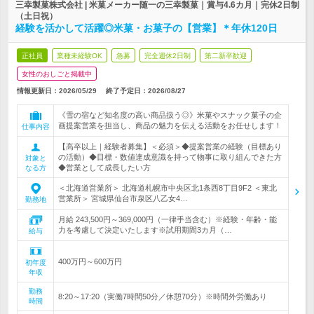
三幸製菓株式会社 | 米菓メーカー随一の三幸製菓｜賞与4.6カ月｜完休2日制
（土日祝）
経験を活かして活躍◎米菓・お菓子の【営業】＊年休120日
正社員
業種未経験OK
急募
完全週休2日制
第二新卒歓迎
女性のおしごと掲載中
情報更新日：2026/05/29
終了予定日：
2026/08/27
《雪の宿など知名度の高い商品扱う◎》米菓やスナック菓子の企
画提案営業を担当し、商品の魅力を伝える活動をお任せします！
仕事内容
【高卒以上｜経験者募集】＜必須＞◆提案営業の経験（目標あり
の活動）◆目標・数値達成意識を持って物事に取り組んできた方
対象と
◆営業として成長したい方
なる方
＜北海道営業所＞ 北海道札幌市中央区北1条西8丁目9F2 ＜東北
営業所＞ 宮城県仙台市泉区八乙女4…
勤務地
月給 243,500円～369,000円（一律手当含む）※経験・年齢・能
力を考慮して決定いたします※試用期間3カ月（…
給与
400万円～600万円
初年度
年収
勤務
8:20～17:20（実働7時間50分／休憩70分）※時間外労働あり
時間