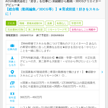
ACUA株式会社 | 「好き」を仕事に♪未経験から動画・3DCGクリエイター
デビュー★
【総合職（動画編集／3DCG等）】★育成前提！好きをスキル
に！
正社員
職種・業種未経験OK
急募
転勤なし
学歴不問
完全週休2日制
第二新卒歓迎
リモートワーク可
女性のおしごと掲載中
情報更新日：2026/07/14
終了予定日：
2026/08/24
【Web研修でスキルを身につけて憧れのクリエイターへ】あなた
の希望や適性に合った業務をお任せ★好きを活かせる！やりたい
仕事内容
ことを一緒に形にします♪
【平均年齢26歳／男女比6:4】◆経験・学歴一切不問 ※正社員
デビューの方、第二新卒も大歓迎！＜ゼロから学びたいという方
対象と
◎＞
なる方
【全国募集/47都道府県ご希望の勤務地で働けます！】 ◆経験や
スキルによってフルリモートOK！ ◎…
勤務地
≪関東≫月給22万円～※月9時間／1万3808円以上の固定残業代
を含む※超過分は別途支給≪関西≫月給22万円～※月1…
給与
300万円～450万円
初年度
年収
シフト制（9:00～21:00の間で実働8時間）≪シフト例≫* 09:00～
勤務