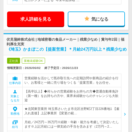
社カレンダーによる* 年末年始休暇*…
求人詳細を見る
気になる
伏見蒲鉾株式会社 | 地域密着の食品メーカー｜残業少なめ｜賞与年2回｜福
利厚生充実
《埼玉》かまぼこの【提案営業】＊月給24万円以上＊残業少なめ
正社員
業種未経験OK
情報更新日：2026/06/02
終了予定日：
2026/11/23
営業経験を活かして既存取引先への定期訪問や新商品の紹介を行
い、お客様と一緒に売り場をつくる「提案営業」をお任せ。
仕事内容
【高卒以上】◆何らかの営業経験をお持ちの方◆普通自動車免許
（第一種）をお持ちの方や、業界未経験からのチャレンジも大歓
対象と
迎
なる方
★北関東営業所 埼玉県さいたま市北区吉野町2丁目226番地1 【雇
入れ直後】上記事業所 【変更の範…
勤務地
月給／24万円～35万円※経験・年齢・能力を考慮して決定いたし
ます※上記月給には一律支給の手当を含みます（2万円～2…
給与