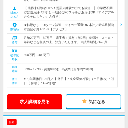
【 業界未経験者80%！営業未経験の方でも歓迎！】◎学歴不問
◎普通免許(AT可)と一般的なPCスキルがあればOK『アイデアを
対象と
カタチにしたい』方必見！
なる方
★転勤なし・UIターン歓迎・マイカー通勤OK 本社／新潟県新潟
市西区小針1-11-8 【アクセス】…
勤務地
月給22万円～30万円＋諸手当＋賞与（年2回）※経験・スキル・
年齢などを相談の上、決定いたします。※試用期間／6ヶ月…
給与
300万円～400万円
初年度
年収
勤務
8:30～17:30（実働8時間）※残業は月平均20時間
時間
# ＼年間休日126日／【 休日 】* 完全週休2日制（土日休み）* 祝
休日
休暇
日【 休暇 】* GW休暇*…
求人詳細を見る
気になる
新着