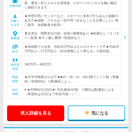
業・運営／対人スキルを習得後、スポーツ×ビジネスを軸に幅広
仕事内容
く挑戦できます。
★学歴不問／サッカーなど、スポーツに本気で打ち込んだ経験の
ある方★経験・スキルは一切不問！好きなことを仕事にしたい第
対象と
二新卒・未経験者大歓迎♪
なる方
東京本社・関西支社の他、全国に勤務地あり ★転勤なし！U・Iタ
ーン歓迎 ★引っ越し費用一部負担など…
勤務地
★未経験でも全員、月給25万円以上からのスタートです★月給25
万円以上～27万円以上（担当業務により異なる）※固定残…
給与
340万円～468万円
初年度
年収
★月平均残業10ｈ以下★■10：00～21：00の間でシフト制（実働
勤務
時間
8h／休憩60分）※配属先によっ…
# ★年間休日120日★* 完全週休2日制 ※曜日は配属先による
休日
休暇
（希望休は月3日まで申請可能！）* …
求人詳細を見る
気になる