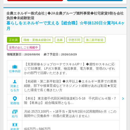
全農エネルギー株式会社 | ◆JA全農グループ燃料事業◆社宅家賃9割を会社
負担◆未経験歓迎
暮らしをエネルギーで支える【総合職】☆年休120日☆賞与4.4ヶ
月
正社員
職種・業種未経験OK
急募
学歴不問
第二新卒歓迎
女性のおしごと掲載中
情報更新日：2026/08/06
終了予定日：
2026/10/29
【充実研修＆ジョブローテでスキルUP！】◆適性やスキルに応
じてSS事業、LPガス事業、物流事業、電力事業、管理のいずれ
仕事内容
かの部門で活躍いただきます。
【未経験・第二新卒歓迎】◆大卒以上◆エネルギー業界での業務
経験、部下や後輩育成などマネジメント経験があれば歓迎★安定
対象と
した環境で長く働きたい方
なる方
【本社】 東京都千代田区神田猿楽町1-5-18 千代田ビル４階・7
階 【将来は】 総合職採用となる…
勤務地
月給 25万3,100円～＋諸手当＋賞与年2回※試用期間6か月（この
期間中に労働条件・待遇の変更はありません）
給与
415万円～590万円
初年度