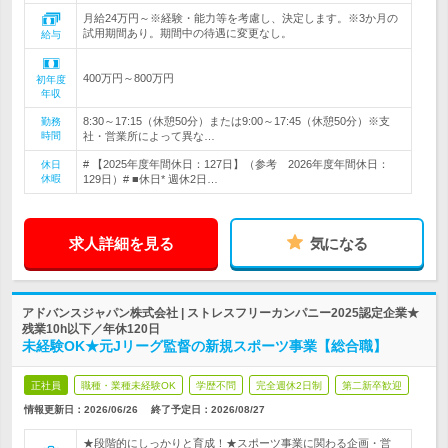
月給24万円～※経験・能力等を考慮し、決定します。※3か月の
試用期間あり。期間中の待遇に変更なし。
給与
400万円～800万円
初年度
年収
8:30～17:15（休憩50分）または9:00～17:45（休憩50分）※支
勤務
時間
社・営業所によって異な…
# 【2025年度年間休日：127日】（参考 2026年度年間休日：
休日
休暇
129日）# ■休日* 週休2日…
求人詳細を見る
気になる
アドバンスジャパン株式会社 | ストレスフリーカンパニー2025認定企業★
残業10h以下／年休120日
未経験OK★元Jリーグ監督の新規スポーツ事業【総合職】
正社員
職種・業種未経験OK
学歴不問
完全週休2日制
第二新卒歓迎
情報更新日：2026/06/26
終了予定日：
2026/08/27
★段階的にしっかりと育成！★スポーツ事業に関わる企画・営