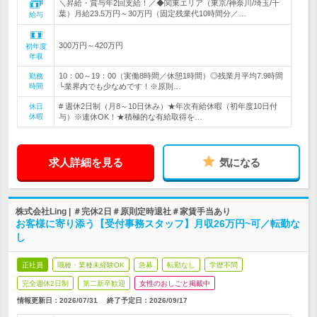
＼昇給・賞与年2回支給！／◆関東エリア（東京/神奈川/埼玉/千
葉）月給23.5万円～30万円（固定残業代10時間分／…
給与
300万円～420万円
初年度
年収
10：00～19：00（実働8時間／休憩1時間）◎残業月平均7.9時間
勤務
時間
└業界内でも少なめです！※原則…
# 週休2日制（月8～10日休み）★年次有給休暇（初年度10日付
休日
休暇
与）※連休OK！★積極的な有給取得を…
求人詳細を見る
気になる
株式会社Ling | ＃完休2日＃原則定時退社＃家賃手当あり
お客様に寄り添う【受付事務スタッフ】月収26万円~可／転勤な
し
正社員
職種・業種未経験OK
急募
転勤なし
学歴不問
完全週休2日制
第二新卒歓迎
女性のおしごと掲載中
情報更新日：2026/07/31
終了予定日：
2026/09/17