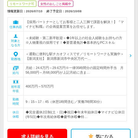
リモートワーク可
女性のおしごと掲載中
情報更新日：2026/07/10
終了予定日：
2026/10/08
【採用パートナーとしてお客様と二人三脚で課題を解決！】『マ
イナビ転職』の企画提案営業をお任せします。
仕事内容
＜未経験・第二新卒歓迎＞◆1年以上の社会人経験をお持ちの方
対象と
※人物重視の採用です！◆要普通免許◆基本的なPCスキル
なる方
＜通勤に便利な駅チカオフィスです／リモートワークも実施中＞
【新潟支社】 新潟県新潟市中央区万代一…
勤務地
月給：24.6万円～29.6万円※一律35時間分の固定時間外手当 月
56,000円～月68,000円が上記月給に含ま…
給与
400万円～570万円
初年度
年収
勤務
9：15～17：45（休憩1時間含む／実働7時間30分）
時間
◆完全週休2日制(土・日)◆祝日◆年末年始休日◆マイナビ公休日
休日
休暇
(年5日)◆年次有給休暇◆慶弔休暇◆特…
求人詳細を見る
気になる