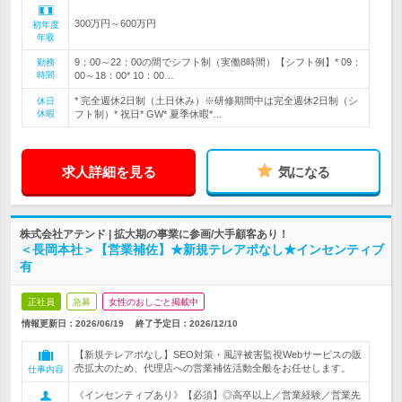
300万円～600万円
初年度
年収
9：00～22：00の間でシフト制（実働8時間）【シフト例】* 09：
勤務
時間
00～18：00* 10：00…
* 完全週休2日制（土日休み）※研修期間中は完全週休2日制（シ
休日
休暇
フト制）* 祝日* GW* 夏季休暇*…
求人詳細を見る
気になる
株式会社アテンド | 拡大期の事業に参画/大手顧客あり！
＜長岡本社＞【営業補佐】★新規テレアポなし★インセンティブ
有
正社員
急募
女性のおしごと掲載中
情報更新日：2026/06/19
終了予定日：
2026/12/10
【新規テレアポなし】SEO対策・風評被害監視Webサービスの販
売拡大のため、代理店への営業補佐活動全般をお任せします。
仕事内容
《インセンティブあり》【必須】◎高卒以上／営業経験／営業先