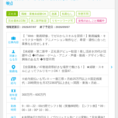
等)】
正社員
職種・業種未経験OK
急募
転勤なし
学歴不問
完全週休2日制
第二新卒歓迎
リモートワーク可
女性のおしごと掲載中
情報更新日：2026/07/07
終了予定日：
2026/09/07
【「Web・動画研修」でゼロからスキルを習得！】動画編集・キ
ャラクター制作・アニメーション制作など、希望・適性に合った
仕事内容
業務をお任せします。
【未経験・第二新卒・正社員デビュー歓迎！推し活好き20代が活
躍中♪】◆VTuber・ゲーム・アニメ・声優・動画・デザイン等に
対象と
興味のある方 ◆学歴不問
なる方
【全国募集／47都道府県好きな場所で働ける！】 ★経験・スキ
ルによってフルリモートOK！ 全国47…
勤務地
※給与前払いも可♪※＜一都三県＞月給25万円以上※固定残業
代：20時間分を月3万2383円以上含む＜関西・東海＞月給…
給与
300万円～600万円
初年度
年収
9：00～22：00の間でシフト制（実働8時間）【シフト例】* 09：
勤務
時間
00～18：00* 10：00…
# 年間休日120日以上（プロジェクト先により変動）* 完全週休2
休日