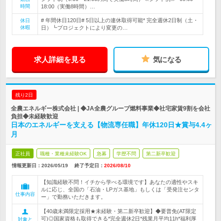
時間
18:00（実働8時間）…
# 年間休日120日# 5日以上の連休取得可能* 完全週休2日制（土・
休日
休暇
日）┗プロジェクトにより変更の…
求人詳細を見る
気になる
残り2日
全農エネルギー株式会社 | ◆JA全農グループ燃料事業◆社宅家賃9割を会社
負担◆未経験歓迎
日本のエネルギーを支える【物流専任職】年休120日★賞与4.4ヶ
月
正社員
職種・業種未経験OK
急募
学歴不問
第二新卒歓迎
情報更新日：2026/05/19
終了予定日：
2026/08/10
【知識経験不問！イチから学べる環境です】あなたの適性やスキ
ルに応じ、全国の「石油・LPガス基地」もしくは「受発注センタ
仕事内容
ー」で勤務いただきます。
【40歳未満限定採用★未経験・第二新卒歓迎】◆要普免(AT限定
可)◎国家資格も取得できる*完全週休2日*残業月平均11h*福利厚
対象と