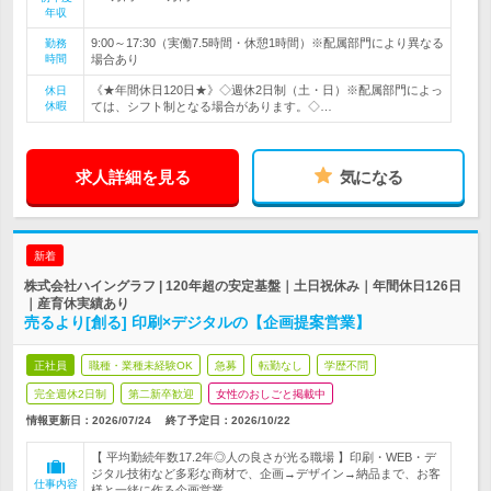
年収
9:00～17:30（実働7.5時間・休憩1時間）※配属部門により異なる
勤務
時間
場合あり
《★年間休日120日★》◇週休2日制（土・日）※配属部門によっ
休日
休暇
ては、シフト制となる場合があります。◇…
求人詳細を見る
気になる
新着
株式会社ハイングラフ | 120年超の安定基盤｜土日祝休み｜年間休日126日
｜産育休実績あり
売るより[創る] 印刷×デジタルの【企画提案営業】
正社員
職種・業種未経験OK
急募
転勤なし
学歴不問
完全週休2日制
第二新卒歓迎
女性のおしごと掲載中
情報更新日：2026/07/24
終了予定日：
2026/10/22
【 平均勤続年数17.2年◎人の良さが光る職場 】印刷・WEB・デ
ジタル技術など多彩な商材で、企画→デザイン→納品まで、お客
仕事内容
様と一緒に作る企画営業。