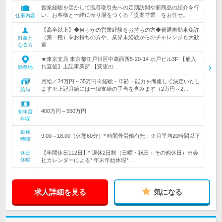
営業経験を活かして既存取引先への定期訪問や新商品の紹介を行
い、お客様と一緒に売り場をつくる「提案営業」をお任せ。
仕事内容
【高卒以上】◆何らかの営業経験をお持ちの方◆普通自動車免許
（第一種）をお持ちの方や、業界未経験からのチャレンジも大歓
対象と
迎
なる方
★東京支店 東京都江戸川区中葛西西5-20-14 水戸ビル3F 【雇入
れ直後】上記事業所 【変更の…
勤務地
月給／24万円～35万円※経験・年齢・能力を考慮して決定いたし
ます※上記月給には一律支給の手当を含みます（2万円～2…
給与
400万円～550万円
初年度
年収
勤務
9:00～18:00（休憩60分）* 時間外労働有無：※月平均20時間以下
時間
【年間休日112日】* 週休2日制（日曜・祝日＋その他休日）※会
休日
休暇
社カレンダーによる* 年末年始休暇*…
求人詳細を見る
気になる