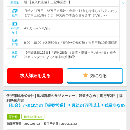
場 【雇入れ直後】上記事業所 【…
勤務地
月給／24万円～35万円※経験・年齢・能力を考慮して決定いたし
ます※上記月給には一律支給の手当を含みます（2万円～2…
給与
400万円～550万円
初年度
年収
勤務
9:00～18:00（休憩60分）* 時間外労働有無：※月平均10時間程度
時間
【年間休日112日】* 週休2日制（日曜・祝日＋その他休日）※会
休日
休暇
社カレンダーによる* 年末年始休暇*…
求人詳細を見る
気になる
伏見蒲鉾株式会社 | 地域密着の食品メーカー｜残業少なめ｜賞与年2回｜福
利厚生充実
《仙台》かまぼこの【提案営業】＊月給24万円以上＊残業少なめ
正社員
業種未経験OK
情報更新日：2026/06/02
終了予定日：
2026/11/23