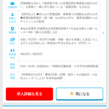
営業経験を活かして既存取引先への定期訪問や新商品の紹介を行
い、お客様と一緒に売り場をつくる「提案営業」をお任せ。
仕事内容
【高卒以上】◆何らかの営業経験・接客業での経験をお持ちの方
◆普通自動車免許（第一種）をお持ちの方や、業界未経験からの
対象と
チャレンジも大歓迎
なる方
★仙台営業所 宮城県仙台市若林区卸町4-7-8 仙台水産ビル第一セ
ンター406 【雇入れ直後】上記…
勤務地
月給／24万円～35万円※経験・年齢・能力を考慮して決定いたし
ます※上記月給には一律支給の手当を含みます（2万円～2…
給与
400万円～550万円
初年度
年収
勤務
9:00～18:00（休憩60分）* 時間外労働有無：※月平均10時間程度
時間
【年間休日112日】* 週休2日制（日曜・祝日＋その他休日）※会
休日
休暇
社カレンダーによる* 年末年始休暇*…
求人詳細を見る
気になる