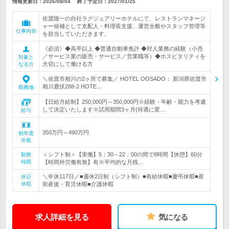
情報更新日：2026/08/04
終了予定日：
2027/01/25
佐渡随一の自社ラグジュアリーホテルにて、レストランマネージ
ャー候補として支配人・料理長支援、運営全般やスタッフ管理等
仕事内容
を担当していただきます。
《必須》◆高卒以上 ◆普通自動車免許 ◆対人業務の経験（小売
／サービス業の販売・サービス／営業職等）◆ホスピタリティを
対象と
大切にして働ける方
なる方
＼佐渡市相川の2ヶ所で募集／ HOTEL OOSADO： 新潟県佐渡市
相川鹿伏288-2 HOTE…
勤務地
【日給月給制】250,000円～350,000円※経験・年齢・能力を考慮
して決定いたします※試用期間3ヶ月(待遇に変…
給与
350万円～490万円
初年度
年収
＜シフト制＞【実働】5：30～22：00の間で8時間【休憩】60分
勤務
時間
【時間外労働有無】有※平均的な月残…
＼年休117日／■週休2日制（シフト制）■有給休暇■慶弔休暇■産
休日
休暇
前産後・育児休暇■介護休暇
求人詳細を見る
気になる