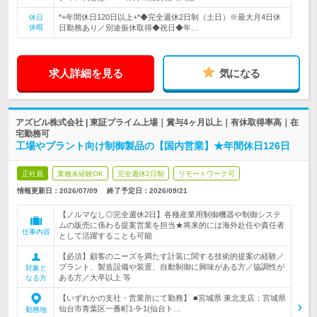
*+年間休日120日以上+*◆完全週休2日制（土日）※最大月4日休
休日
休暇
日勤務あり／別途振休取得◆祝日◆年…
求人詳細を見る
気になる
アズビル株式会社 | 東証プライム上場｜賞与4ヶ月以上｜有休取得率高｜在
宅勤務可
工場やプラント向け制御製品の【国内営業】★年間休日126日
正社員
業種未経験OK
完全週休2日制
リモートワーク可
情報更新日：2026/07/09
終了予定日：
2026/09/21
【ノルマなし◎完全週休2日】各種産業用制御機器や制御システ
ムの販売に係わる提案営業を担当★将来的には海外赴任や責任者
仕事内容
として活躍することも可能
【必須】顧客のニーズを満たす計装に関する技術的提案の経験／
プラント、製造設備や装置、自動制御に興味がある方／協調性が
対象と
ある方／大卒以上 等
なる方
【いずれかの支社・営業所にて勤務】 ■宮城県 東北支店：宮城県
仙台市青葉区一番町1-9-1(仙台ト…
勤務地