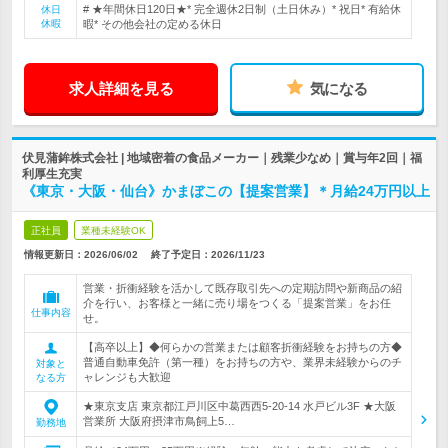
# ★年間休日120日★* 完全週休2日制（土日休み）* 祝日* 有給休
休日
休暇
暇* その他会社の定める休日
求人詳細を見る
気になる
伏見蒲鉾株式会社 | 地域密着の食品メーカー｜残業少なめ｜賞与年2回｜福
利厚生充実
《東京・大阪・仙台》かまぼこの【提案営業】＊月給24万円以上
正社員
業種未経験OK
情報更新日：2026/06/02
終了予定日：
2026/11/23
営業・折衝経験を活かして既存取引先への定期訪問や新商品の紹
介を行い、お客様と一緒に売り場をつくる「提案営業」をお任
仕事内容
せ。
【高卒以上】◆何らかの営業または顧客折衝経験をお持ちの方◆
普通自動車免許（第一種）をお持ちの方や、業界未経験からのチ
対象と
ャレンジも大歓迎
なる方
★東京支店 東京都江戸川区中葛西西5-20-14 水戸ビル3F ★大阪
営業所 大阪府摂津市鳥飼上5…
勤務地