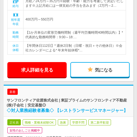
月給／24万円～35万円※経験・年齢・能力を考慮して決定いたし
ます※上記月給には一律支給の手当を含みます（2万円～2…
給与
400万円～550万円
初年度
年収
【1か月単位の変形労働時間制（週平均労働時間40時間以内）】*
勤務
時間
代表的な勤務時間帯：9:00～18:…
【年間休日112日】* 週休2日制（日曜・祝日＋その他休日）※会
休日
休暇
社カレンダーによる* 年末年始休暇*…
求人詳細を見る
気になる
新着
サンフロンティア佐渡株式会社 | 東証プライムのサンフロンティア不動産
(株)子会社｜安定基盤◎
◇対人業務経験者募集◇ 【レストランサービスマネージャー】
正社員
職種・業種未経験OK
急募
学歴不問
第二新卒歓迎
女性のおしごと掲載中