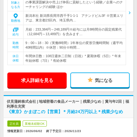
の事業課題解決や売上げ伸長に貢献したという経験／企業へのナ
対象と
ーチャリングの経験 ほか
なる方
新潟本社 新潟県長岡市西千手1-1-1 アテンドビル3F ※営業エリ
アは、東京都23区内、埼玉県内…
勤務地
月給：233,384円～248,189円※給与には月8時間分の固定残業代
（12,684円～13,489円）を含みます…
給与
9：00～18：30（実働8時間）1年単位の変形労働時間制（週平均
勤務
時間
40時間以内）※休憩：90分※時間…
年間休日数：108日週休二日制（日祝）* 夏期休暇（5日）* 年末
休日
休暇
年始休暇（7日）* 有給休暇
求人詳細を見る
気になる
伏見蒲鉾株式会社 | 地域密着の食品メーカー｜残業少なめ｜賞与年2回｜福
利厚生充実
《東京》かまぼこの【営業】＊月給24万円以上＊残業少なめ
正社員
業種未経験OK
情報更新日：2026/06/02
終了予定日：
2026/11/23