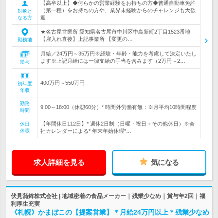
【高卒以上】◆何らかの営業経験をお持ちの方◆普通自動車免許
（第一種）をお持ちの方や、業界未経験からのチャレンジも大歓
対象と
迎
なる方
★名古屋営業所 愛知県名古屋市中川区中島新町2丁目1523番地
【雇入れ直後】上記事業所 【変更の…
勤務地
月給／24万円～35万円※経験・年齢・能力を考慮して決定いたし
ます※上記月給には一律支給の手当を含みます（2万円～2…
給与
400万円～550万円
初年度
年収
勤務
9:00～18:00（休憩60分）* 時間外労働有無：※月平均10時間程度
時間
【年間休日112日】* 週休2日制（日曜・祝日＋その他休日）※会
休日
休暇
社カレンダーによる* 年末年始休暇*…
求人詳細を見る
気になる
伏見蒲鉾株式会社 | 地域密着の食品メーカー｜残業少なめ｜賞与年2回｜福
利厚生充実
《札幌》かまぼこの【提案営業】＊月給24万円以上＊残業少なめ