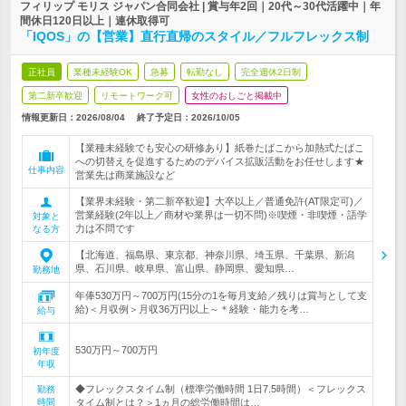
フィリップ モリス ジャパン合同会社 | 賞与年2回｜20代～30代活躍中｜年
間休日120日以上｜連休取得可
「IQOS」の【営業】直行直帰のスタイル／フルフレックス制
正社員
業種未経験OK
急募
転勤なし
完全週休2日制
第二新卒歓迎
リモートワーク可
女性のおしごと掲載中
情報更新日：2026/08/04
終了予定日：
2026/10/05
【業種未経験でも安心の研修あり】紙巻たばこから加熱式たばこ
への切替えを促進するためのデバイス拡販活動をお任せします★
仕事内容
営業先は商業施設など
【業界未経験・第二新卒歓迎】大卒以上／普通免許(AT限定可)／
営業経験(2年以上／商材や業界は一切不問)※喫煙・非喫煙・語学
対象と
力は不問です
なる方
【北海道、福島県、東京都、神奈川県、埼玉県、千葉県、新潟
県、石川県、岐阜県、富山県、静岡県、愛知県…
勤務地
年俸530万円～700万円(15分の1を毎月支給／残りは賞与として支
給)＜月収例＞月収36万円以上～＊経験・能力を考…
給与
530万円～700万円
初年度
年収
◆フレックスタイム制（標準労働時間 1日7.5時間）＜フレックス
勤務
時間
タイム制とは？＞1ヵ月の総労働時間は…