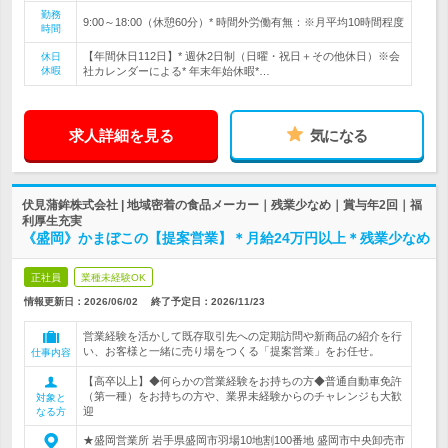
勤務
9:00～18:00（休憩60分）* 時間外労働有無：※月平均10時間程度
時間
【年間休日112日】* 週休2日制（日曜・祝日＋その他休日）※会
休日
休暇
社カレンダーによる* 年末年始休暇*…
求人詳細を見る
気になる
伏見蒲鉾株式会社 | 地域密着の食品メーカー｜残業少なめ｜賞与年2回｜福
利厚生充実
《盛岡》かまぼこの【提案営業】＊月給24万円以上＊残業少なめ
正社員
業種未経験OK
情報更新日：2026/06/02
終了予定日：
2026/11/23
営業経験を活かして既存取引先への定期訪問や新商品の紹介を行
い、お客様と一緒に売り場をつくる「提案営業」をお任せ。
仕事内容
【高卒以上】◆何らかの営業経験をお持ちの方◆普通自動車免許
（第一種）をお持ちの方や、業界未経験からのチャレンジも大歓
対象と
迎
なる方
★盛岡営業所 岩手県盛岡市羽場10地割100番地 盛岡市中央卸売市