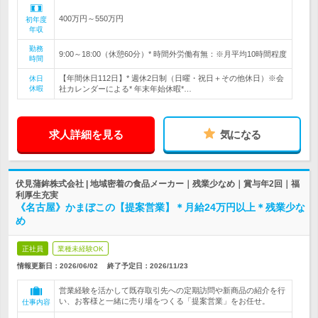
400万円～550万円
初年度
年収
勤務
9:00～18:00（休憩60分）* 時間外労働有無：※月平均10時間程度
時間
【年間休日112日】* 週休2日制（日曜・祝日＋その他休日）※会
休日
休暇
社カレンダーによる* 年末年始休暇*…
求人詳細を見る
気になる
伏見蒲鉾株式会社 | 地域密着の食品メーカー｜残業少なめ｜賞与年2回｜福
利厚生充実
《名古屋》かまぼこの【提案営業】＊月給24万円以上＊残業少な
め
正社員
業種未経験OK
情報更新日：2026/06/02
終了予定日：
2026/11/23
営業経験を活かして既存取引先への定期訪問や新商品の紹介を行
い、お客様と一緒に売り場をつくる「提案営業」をお任せ。
仕事内容