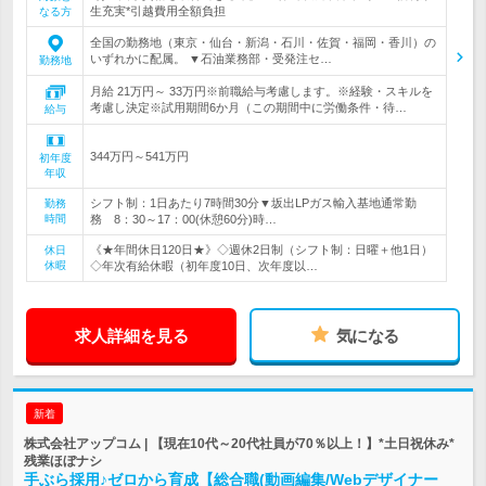
生充実*引越費用全額負担
なる方
全国の勤務地（東京・仙台・新潟・石川・佐賀・福岡・香川）の
いずれかに配属。 ▼石油業務部・受発注セ…
勤務地
月給 21万円～ 33万円※前職給与考慮します。※経験・スキルを
考慮し決定※試用期間6か月（この期間中に労働条件・待…
給与
344万円～541万円
初年度
年収
シフト制：1日あたり7時間30分▼坂出LPガス輸入基地通常勤
勤務
時間
務 8：30～17：00(休憩60分)時…
《★年間休日120日★》◇週休2日制（シフト制：日曜＋他1日）
休日
休暇
◇年次有給休暇（初年度10日、次年度以…
求人詳細を見る
気になる
新着
株式会社アップコム | 【現在10代～20代社員が70％以上！】*土日祝休み*
残業ほぼナシ
手ぶら採用♪ゼロから育成【総合職(動画編集/Webデザイナー