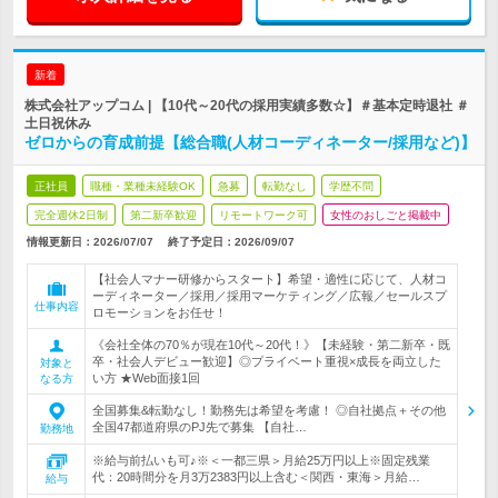
新着
株式会社アップコム | 【10代～20代の採用実績多数☆】＃基本定時退社 ＃
土日祝休み
ゼロからの育成前提【総合職(人材コーディネーター/採用など)】
正社員
職種・業種未経験OK
急募
転勤なし
学歴不問
完全週休2日制
第二新卒歓迎
リモートワーク可
女性のおしごと掲載中
情報更新日：2026/07/07
終了予定日：
2026/09/07
【社会人マナー研修からスタート】希望・適性に応じて、人材コ
ーディネーター／採用／採用マーケティング／広報／セールスプ
仕事内容
ロモーションをお任せ！
《会社全体の70％が現在10代～20代！》【未経験・第二新卒・既
卒・社会人デビュー歓迎】◎プライベート重視×成長を両立した
対象と
い方 ★Web面接1回
なる方
全国募集&転勤なし！勤務先は希望を考慮！ ◎自社拠点＋その他
全国47都道府県のPJ先で募集 【自社…
勤務地
※給与前払いも可♪※＜一都三県＞月給25万円以上※固定残業
代：20時間分を月3万2383円以上含む＜関西・東海＞月給…
給与