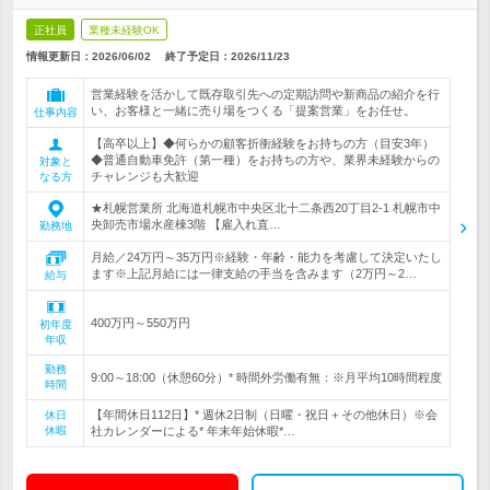
正社員
業種未経験OK
情報更新日：2026/06/02
終了予定日：
2026/11/23
営業経験を活かして既存取引先への定期訪問や新商品の紹介を行
い、お客様と一緒に売り場をつくる「提案営業」をお任せ。
仕事内容
【高卒以上】◆何らかの顧客折衝経験をお持ちの方（目安3年）
◆普通自動車免許（第一種）をお持ちの方や、業界未経験からの
対象と
チャレンジも大歓迎
なる方
★札幌営業所 北海道札幌市中央区北十二条西20丁目2-1 札幌市中
央卸売市場水産棟3階 【雇入れ直…
勤務地
月給／24万円～35万円※経験・年齢・能力を考慮して決定いたし
ます※上記月給には一律支給の手当を含みます（2万円～2…
給与
400万円～550万円
初年度
年収
勤務
9:00～18:00（休憩60分）* 時間外労働有無：※月平均10時間程度
時間
【年間休日112日】* 週休2日制（日曜・祝日＋その他休日）※会
休日
休暇
社カレンダーによる* 年末年始休暇*…