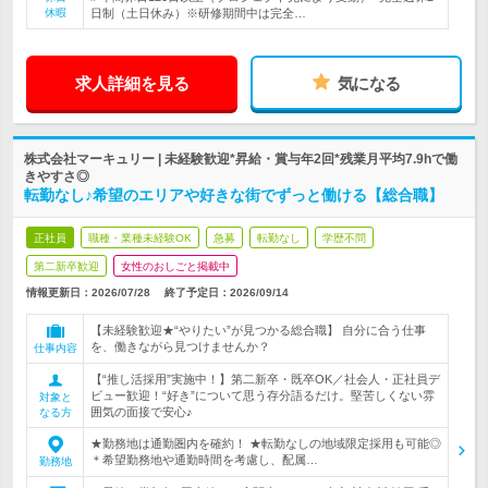
休暇
日制（土日休み）※研修期間中は完全…
求人詳細を見る
気になる
株式会社マーキュリー | 未経験歓迎*昇給・賞与年2回*残業月平均7.9hで働
きやすさ◎
転勤なし♪希望のエリアや好きな街でずっと働ける【総合職】
正社員
職種・業種未経験OK
急募
転勤なし
学歴不問
第二新卒歓迎
女性のおしごと掲載中
情報更新日：2026/07/28
終了予定日：
2026/09/14
【未経験歓迎★“やりたい”が見つかる総合職】 自分に合う仕事
を、働きながら見つけませんか？
仕事内容
【“推し活採用”実施中！】第二新卒・既卒OK／社会人・正社員デ
ビュー歓迎！“好き”について思う存分語るだけ。堅苦しくない雰
対象と
囲気の面接で安心♪
なる方
★勤務地は通勤圏内を確約！ ★転勤なしの地域限定採用も可能◎
＊希望勤務地や通勤時間を考慮し、配属…
勤務地