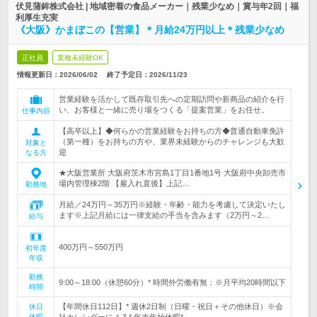
伏見蒲鉾株式会社 | 地域密着の食品メーカー｜残業少なめ｜賞与年2回｜福
利厚生充実
《大阪》かまぼこの【営業】＊月給24万円以上＊残業少なめ
正社員
業種未経験OK
情報更新日：2026/06/02
終了予定日：
2026/11/23
営業経験を活かして既存取引先への定期訪問や新商品の紹介を行
い、お客様と一緒に売り場をつくる「提案営業」をお任せ。
仕事内容
【高卒以上】◆何らかの営業経験をお持ちの方◆普通自動車免許
（第一種）をお持ちの方や、業界未経験からのチャレンジも大歓
対象と
迎
なる方
★大阪営業所 大阪府茨木市宮島1丁目1番地1号 大阪府中央卸売市
場内管理棟2階 【雇入れ直後】上記…
勤務地
月給／24万円～35万円※経験・年齢・能力を考慮して決定いたし
ます※上記月給には一律支給の手当を含みます（2万円～2…
給与
400万円～550万円
初年度
年収
勤務
9:00～18:00（休憩60分）* 時間外労働有無：※月平均20時間以下
時間
【年間休日112日】* 週休2日制（日曜・祝日＋その他休日）※会
休日
休暇