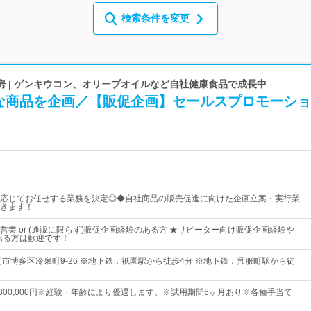
検索条件を変更
房 | ゲンキウコン、オリーブオイルなど自社健康食品で成長中
な商品を企画／【販促企画】セールスプロモーショ
応じてお任せする業務を決定◎◆自社商品の販売促進に向けた企画立案・実行業
きます！
営業 or (通販に限らず)販促企画経験のある方 ★リピーター向け販促企画経験や
ある方は歓迎です！
岡市博多区冷泉町9-26 ※地下鉄：祇園駅から徒歩4分 ※地下鉄：呉服町駅から徒
円～300,000円※経験・年齢により優遇します。※試用期間6ヶ月あり※各種手当て
…