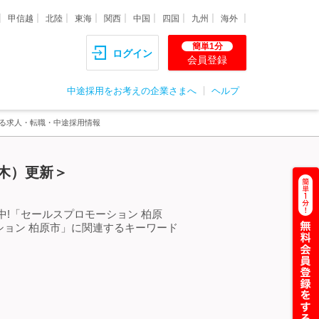
甲信越
北陸
東海
関西
中国
四国
九州
海外
簡単1分
ログイン
会員登録
中途採用をお考えの企業さまへ
ヘルプ
する求人・転職・中途採用情報
（木）更新＞
!「セールスプロモーション 柏原
ョン 柏原市」に関連するキーワード