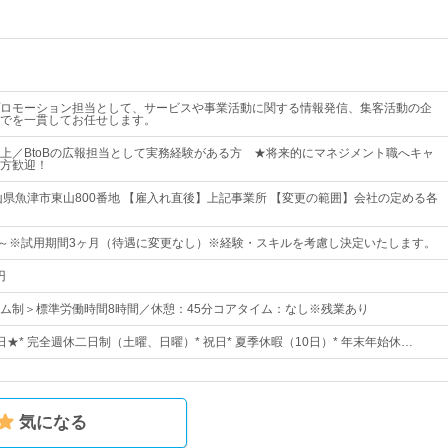
ロモーション担当として、サービスや事業活動に関する情報発信、集客活動の企
でを一貫してお任せします。
上／BtoBの広報担当として実務経験がある方 ★将来的にマネジメント職へキャ
方歓迎！
山県魚津市東山800番地 【雇入れ直後】上記事業所 【変更の範囲】会社の定める各
00円～※試用期間3ヶ月（待遇に変更なし）※経験・スキルを考慮し決定いたします。
円
ム制＞標準労働時間8時間／休憩：45分コアタイム：なし※残業あり
6日★* 完全週休二日制（土曜、日曜）* 祝日* 夏季休暇（10日）* 年末年始休…
気になる