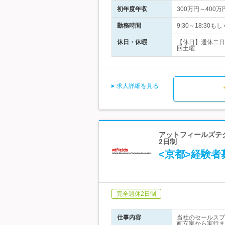
初年度年収
300万円～400万
勤務時間
9:30～18:30
休日・休暇
【休日】週休二日
回土曜…
求人詳細を見る
アットフィールズテ
2日制
<京都>経験者
完全週休2日制
仕事内容
当社のセールスプ
画立案から実行ま