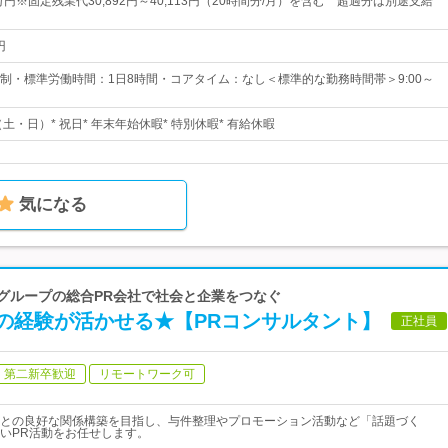
万円※固定残業代30,892円～40,113円（20時間分/月）を含む 超過分は別途支給
円
制・標準労働時間：1日8時間・コアタイム：なし＜標準的な勤務時間帯＞9:00～
（土・日）* 祝日* 年末年始休暇* 特別休暇* 有給休暇
気になる
堂グループの総合PR会社で社会と企業をつなぐ
の経験が活かせる★【PRコンサルタント】
正社員
第二新卒歓迎
リモートワーク可
との良好な関係構築を目指し、与件整理やプロモーション活動など「話題づく
いPR活動をお任せします。