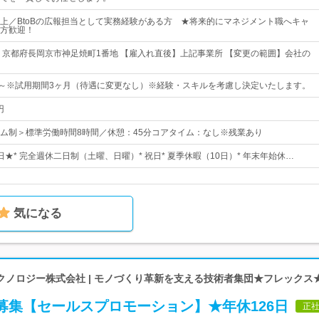
上／BtoBの広報担当として実務経験がある方 ★将来的にマネジメント職へキャ
方歓迎！
 京都府長岡京市神足焼町1番地 【雇入れ直後】上記事業所 【変更の範囲】会社の
00円～※試用期間3ヶ月（待遇に変更なし）※経験・スキルを考慮し決定いたします。
円
ム制＞標準労働時間8時間／休憩：45分コアタイム：なし※残業あり
6日★* 完全週休二日制（土曜、日曜）* 祝日* 夏季休暇（10日）* 年末年始休…
気になる
クノロジー株式会社 | モノづくり革新を支える技術者集団★フレックス
募集【セールスプロモーション】★年休126日
正