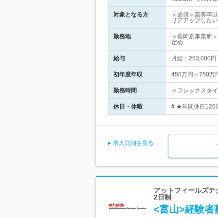
対象となる方
＜必須＞高専卒以
リアアップしたい
勤務地
＜長岡京事業所＞
定め…
給与
月給：253,0
初年度年収
450万円～750万
勤務時間
＜フレックスタイ
休日・休暇
# ★年間休日12
求人詳細を見る
アットフィールズテ
2日制
<富山>経験者