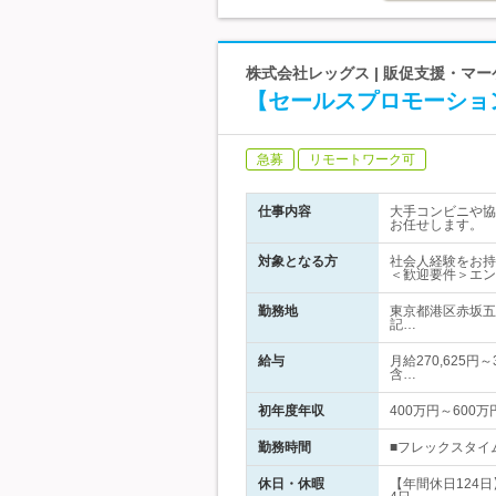
株式会社レッグス | 販促支援・マ
【セールスプロモーショ
急募
リモートワーク可
仕事内容
大手コンビニや協
お任せします。
対象となる方
社会人経験をお持
＜歓迎要件＞エン
勤務地
東京都港区赤坂五
記…
給与
月給270,625円
含…
初年度年収
400万円～600万
勤務時間
■フレックスタイム
休日・休暇
【年間休日124