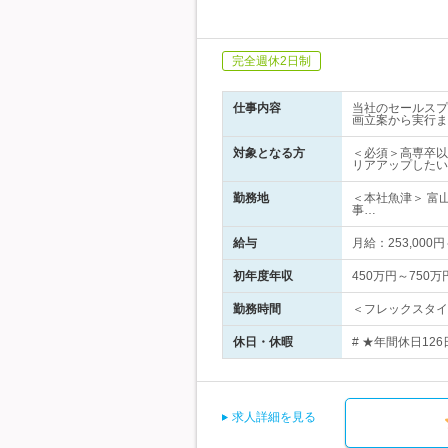
完全週休2日制
仕事内容
当社のセールスプ
画立案から実行ま
対象となる方
＜必須＞高専卒以
リアアップしたい
勤務地
＜本社魚津＞ 富
事…
給与
月給：253,0
初年度年収
450万円～750万
勤務時間
＜フレックスタイ
休日・休暇
# ★年間休日12
求人詳細を見る