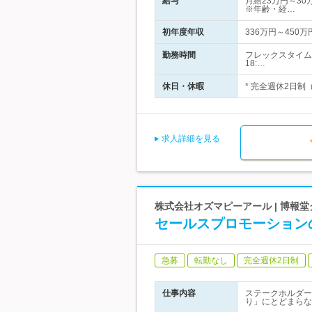
給与
月給23万円～30
※年齢・経…
初年度年収
336万円～450万
勤務時間
フレックスタイム
18:…
休日・休暇
* 完全週休2日制
求人詳細を見る
株式会社オズマピーアール | 博報
セールスプロモーション
急募
転勤なし
完全週休2日制
仕事内容
ステークホルダー
り」にとどまらな