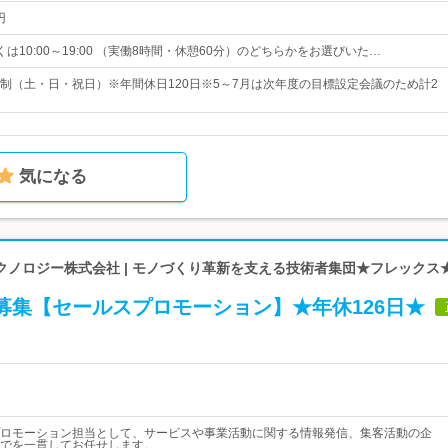
円
もしくは10:00～19:00 （実働8時間・休憩60分）のどちらかをお選びいた…
制（土・日・祝日）※年間休日120日※5～7月は次年度の目標設定会議のため計2
気になる
クノロジー株式会社 | モノづくり革新を支える技術者集団★フレックス
募集【セールスプロモーション】★年休126日★
ロモーション担当として、サービスや事業活動に関する情報発信、集客活動の企
でを一貫してお任せします。