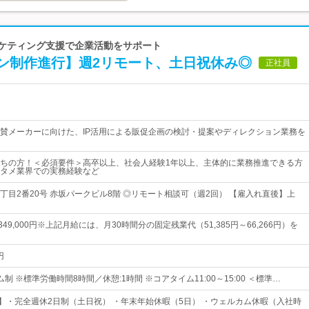
ーケティング支援で企業活動をサポート
ン制作進行】週2リモート、土日祝休み◎
正社員
賛メーカーに向けた、IP活用による販促企画の検討・提案やディレクション業務を
ちの方！＜必須要件＞高卒以上、社会人経験1年以上、主体的に業務推進できる方
タメ業界での実務経験など
丁目2番20号 赤坂パークビル8階 ◎リモート相談可（週2回） 【雇入れ直後】上
～349,000円※上記月給には、月30時間分の固定残業代（51,385円～66,266円）を
円
制 ※標準労働時間8時間／休憩:1時間 ※コアタイム11:00～15:00 ＜標準…
日】・完全週休2日制（土日祝） ・年末年始休暇（5日） ・ウェルカム休暇（入社時