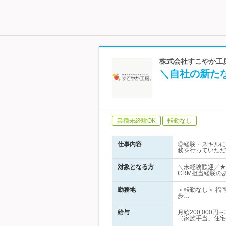
株式会社すこやか工
＼自社の新た
業種未経験OK
転勤なし
仕事内容
◎経験・スキルに
務を行っていただ
対象となる方
＼未経験歓迎／★
CRM担当経験の
勤務地
＜転勤なし＞ 福
歩…
給与
月給200,000
（家族手当、住宅