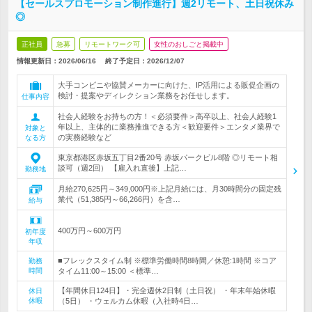
【セールスプロモーション制作進行】週2リモート、土日祝休み
◎
正社員
急募
リモートワーク可
女性のおしごと掲載中
情報更新日：2026/06/16
終了予定日：
2026/12/07
大手コンビニや協賛メーカーに向けた、IP活用による販促企画の
検討・提案やディレクション業務をお任せします。
仕事内容
社会人経験をお持ちの方！＜必須要件＞高卒以上、社会人経験1
年以上、主体的に業務推進できる方＜歓迎要件＞エンタメ業界で
対象と
の実務経験など
なる方
東京都港区赤坂五丁目2番20号 赤坂パークビル8階 ◎リモート相
談可（週2回） 【雇入れ直後】上記…
勤務地
月給270,625円～349,000円※上記月給には、月30時間分の固定残
業代（51,385円～66,266円）を含…
給与
400万円～600万円
初年度
年収
■フレックスタイム制 ※標準労働時間8時間／休憩:1時間 ※コア
勤務
時間
タイム11:00～15:00 ＜標準…
【年間休日124日】・完全週休2日制（土日祝） ・年末年始休暇
休日
休暇
（5日） ・ウェルカム休暇（入社時4日…