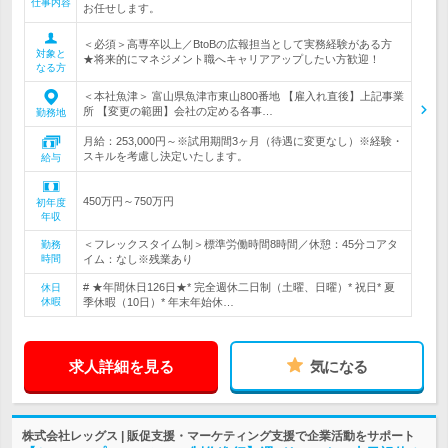
仕事内容
お任せします。
＜必須＞高専卒以上／BtoBの広報担当として実務経験がある方
対象と
★将来的にマネジメント職へキャリアアップしたい方歓迎！
なる方
＜本社魚津＞ 富山県魚津市東山800番地 【雇入れ直後】上記事業
所 【変更の範囲】会社の定める各事…
勤務地
月給：253,000円～※試用期間3ヶ月（待遇に変更なし）※経験・
スキルを考慮し決定いたします。
給与
450万円～750万円
初年度
年収
＜フレックスタイム制＞標準労働時間8時間／休憩：45分コアタ
勤務
時間
イム：なし※残業あり
# ★年間休日126日★* 完全週休二日制（土曜、日曜）* 祝日* 夏
休日
休暇
季休暇（10日）* 年末年始休…
求人詳細を見る
気になる
株式会社レッグス | 販促支援・マーケティング支援で企業活動をサポート