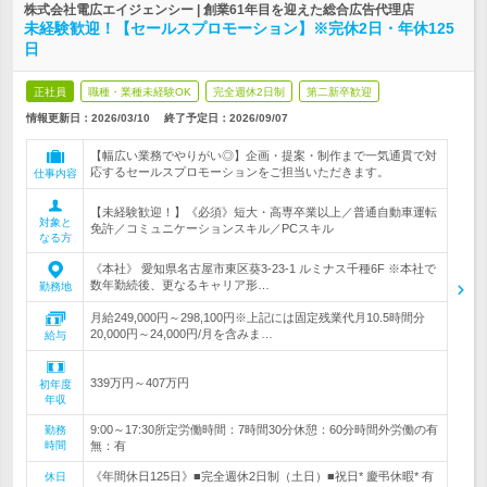
株式会社電広エイジェンシー | 創業61年目を迎えた総合広告代理店
未経験歓迎！【セールスプロモーション】※完休2日・年休125
日
正社員
職種・業種未経験OK
完全週休2日制
第二新卒歓迎
情報更新日：2026/03/10
終了予定日：
2026/09/07
【幅広い業務でやりがい◎】企画・提案・制作まで一気通貫で対
応するセールスプロモーションをご担当いただきます。
仕事内容
【未経験歓迎！】《必須》短大・高専卒業以上／普通自動車運転
対象と
免許／コミュニケーションスキル／PCスキル
なる方
《本社》 愛知県名古屋市東区葵3-23-1 ルミナス千種6F ※本社で
数年勤続後、更なるキャリア形…
勤務地
月給249,000円～298,100円※上記には固定残業代月10.5時間分
20,000円～24,000円/月を含みま…
給与
339万円～407万円
初年度
年収
9:00～17:30所定労働時間：7時間30分休憩：60分時間外労働の有
勤務
時間
無：有
《年間休日125日》■完全週休2日制（土日）■祝日* 慶弔休暇* 有
休日