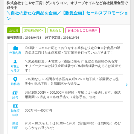
株式会社すこやか工房 | ゲンキウコン、オリーブオイルなど自社健康食品で
成長中
＼自社の新たな商品を企画／【販促企画】セールスプロモーショ
ン
正社員
業種未経験OK
転勤なし
女性のおしごと掲載中
情報更新日：2026/04/28
終了予定日：
2026/10/26
◎経験・スキルに応じてお任せする業務を決定◎◆自社商品の販
売促進に向けた企画立案・実行業務を行っていただきます！
仕事内容
＼未経験歓迎／★営業 or (通販に限らず)販促企画経験のある方
★リピーター向け販促企画経験やCRM担当経験のある方は歓迎で
対象と
す！
なる方
＜転勤なし＞ 福岡市博多区冷泉町9-26 ※地下鉄：祇園駅から徒
歩4分 ※地下鉄：呉服町駅から徒歩…
勤務地
月給200,000円～300,000円※経験・年齢により優遇します。※試
用期間6ヶ月あり※各種手当て（家族手当、住宅…
給与
300万円～400万円
初年度
年収
9:30～18:30もしくは10:00～19:00 （実働8時間・休憩60分）のど
勤務
時間
ちらかをお選びいた…