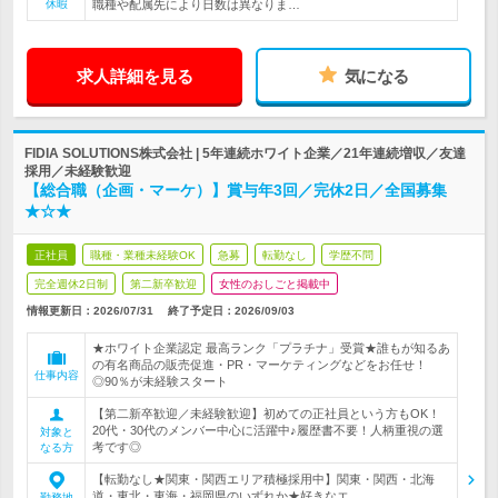
休暇
職種や配属先により日数は異なりま…
求人詳細を見る
気になる
FIDIA SOLUTIONS株式会社 | 5年連続ホワイト企業／21年連続増収／友達
採用／未経験歓迎
【総合職（企画・マーケ）】賞与年3回／完休2日／全国募集
★☆★
正社員
職種・業種未経験OK
急募
転勤なし
学歴不問
完全週休2日制
第二新卒歓迎
女性のおしごと掲載中
情報更新日：2026/07/31
終了予定日：
2026/09/03
★ホワイト企業認定 最高ランク「プラチナ」受賞★誰もが知るあ
の有名商品の販売促進・PR・マーケティングなどをお任せ！
仕事内容
◎90％が未経験スタート
【第二新卒歓迎／未経験歓迎】初めての正社員という方もOK！
20代・30代のメンバー中心に活躍中♪履歴書不要！人柄重視の選
対象と
考です◎
なる方
【転勤なし★関東・関西エリア積極採用中】関東・関西・北海
道・東北・東海・福岡県のいずれか★好きなエ…
勤務地