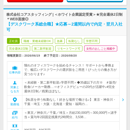
株式会社コアスタッフィング | ＜ホワイト企業認定受賞＞★完全週休2日制
＊WEB面接◎
【デスクワーク系総合職】★応募～2週間以内で内定・翌月入社
可
正社員
職種・業種未経験OK
急募
転勤なし
学歴不問
完全週休2日制
第二新卒歓迎
リモートワーク可
女性のおしごと掲載中
情報更新日：2026/06/19
終了予定日：
2026/08/20
憧れのオフィスワークを始めるチャンス！ サポートから事務ま
で、幅広いデスクワークの選択肢をご用意！ぴったりの働き方が
仕事内容
見つかります♪
＜未経験・第二新卒歓迎♪学歴不問＞◆35歳以下の方※ ＃販売/
飲食/メーカー勤務…⇒オフィスデビューの20代が活躍中♪#完全
対象と
週休2日制／残業ほぼなし
なる方
【転居を伴う転勤なし！好きな場所で働ける♪】 東京・神奈川・
千葉・埼玉・大阪・北海道・愛知・福岡の…
勤務地
＜東京／神奈川／千葉／埼玉＞月給230,000円～300,000円＋諸手
当＋賞与年2回固定残業代2時間分、3,538…
給与
300万円～500万円