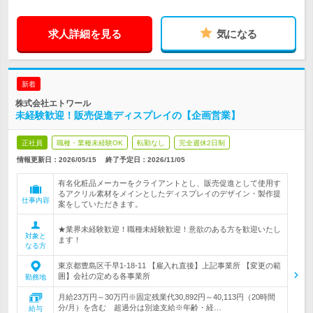
求人詳細を見る
気になる
新着
株式会社エトワール
未経験歓迎！販売促進ディスプレイの【企画営業】
正社員
職種・業種未経験OK
転勤なし
完全週休2日制
情報更新日：2026/05/15
終了予定日：
2026/11/05
有名化粧品メーカーをクライアントとし、販売促進として使用す
るアクリル素材をメインとしたディスプレイのデザイン・製作提
仕事内容
案をしていただきます。
★業界未経験歓迎！職種未経験歓迎！意欲のある方を歓迎いたし
対象と
ます！
なる方
東京都豊島区千早1-18-11 【雇入れ直後】上記事業所 【変更の範
囲】会社の定める各事業所
勤務地
月給23万円～30万円※固定残業代30,892円～40,113円（20時間
分/月）を含む 超過分は別途支給※年齢・経…
給与