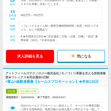
月給：253,000円～※試用期間3ヶ月（待遇に変更なし）※経験・
スキルを考慮し決定いたします。
給与
450万円～750万円
初年度
年収
＜フレックスタイム制＞標準労働時間8時間／休憩：45分コアタ
勤務
時間
イム：なし※残業あり
# ★年間休日126日★* 完全週休二日制（土曜、日曜）* 祝日* 夏
休日
休暇
季休暇（10日）* 年末年始休…
求人詳細を見る
気になる
アットフィールズテクノロジー株式会社 | モノづくり革新を支える技術者集
団★フレックス★完全週休2日制
<富山>経験者募集【セールスプロモーション】★年休126日
正社員
完全週休2日制
情報更新日：2026/06/26
終了予定日：
2026/12/17
当社のセールスプロモーション担当として、サービスや事業活動
に関する情報発信、集客活動の企画立案から実行までを一貫して