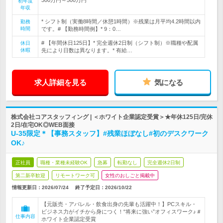
初年度
年収
* シフト制（実働8時間／休憩1時間）※残業は月平均4.2時間以内
勤務
時間
です。# 【勤務時間例】* 9：0…
# 【年間休日125日】* 完全週休2日制（シフト制）※職種や配属
休日
休暇
先により日数は異なります。* 有給…
求人詳細を見る
気になる
株式会社コアスタッフィング | ＜ホワイト企業認定受賞＞★年休125日/完休
2日/在宅OK◎WEB面接
U-35限定＊【事務スタッフ】#残業ほぼなし#初のデスクワーク
OK♪
正社員
職種・業種未経験OK
急募
転勤なし
完全週休2日制
第二新卒歓迎
リモートワーク可
女性のおしごと掲載中
情報更新日：2026/07/24
終了予定日：
2026/10/22
【元販売・アパレル・飲食出身の先輩も活躍中！】PCスキル・
ビジネス力がイチから身につく！“将来に強い”オフィスワーク♪＃
仕事内容
ホワイト企業認定受賞