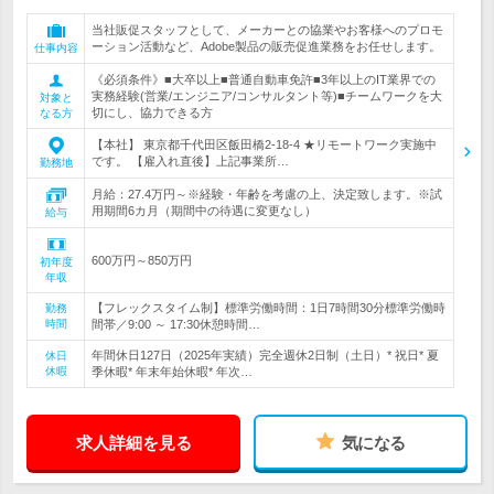
当社販促スタッフとして、メーカーとの協業やお客様へのプロモ
ーション活動など、Adobe製品の販売促進業務をお任せします。
仕事内容
《必須条件》■大卒以上■普通自動車免許■3年以上のIT業界での
実務経験(営業/エンジニア/コンサルタント等)■チームワークを大
対象と
切にし、協力できる方
なる方
【本社】 東京都千代田区飯田橋2-18-4 ★リモートワーク実施中
です。 【雇入れ直後】上記事業所…
勤務地
月給：27.4万円～※経験・年齢を考慮の上、決定致します。※試
用期間6カ月（期間中の待遇に変更なし）
給与
600万円～850万円
初年度
年収
【フレックスタイム制】標準労働時間：1日7時間30分標準労働時
勤務
時間
間帯／9:00 ～ 17:30休憩時間…
年間休日127日（2025年実績）完全週休2日制（土日）* 祝日* 夏
休日
休暇
季休暇* 年末年始休暇* 年次…
求人詳細を見る
気になる