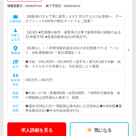
情報更新日：2026/07/14
終了予定日：
2026/10/12
【経験者の方も丁寧に教育します】官公庁などのお客様へ、デー
タプリントやDM等の弊社サービスをご提案！
仕事内容
【必須】■営業職や販売・接客系の仕事で顧客折衝の経験のある
対象と
方(年数不問) ■普通自動車免許(AT限定可)
なる方
【転勤なし！／JR西宮駅約徒歩10分の本社勤務です♪】 ＊バイ
ク・自転車勤務OK ＊新社屋開設！キ…
勤務地
◆月給：230,163円～282,963円＋諸手当＋賞与年2回※年齢・経
験・スキルを十分考慮の上、当社規定により優遇…
給与
330万円～400万円
初年度
年収
◆8:30～17:30（実働8時間／休憩1時間）＊時間外労働有無：有
勤務
時間
※閑散期は定時退社が基本で、残業…
◆週休2日制(土日)＊閑散期は基本的に土日祝休み◆GW休暇◆夏
休日
休暇
季休暇(約5日)◆年末年始休暇(約7日…
求人詳細を見る
気になる