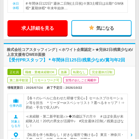
# 年間休日122日* 週休二日制(土日祝)※第3土曜日は出勤* GW休
休日
休暇
暇* 夏期休暇* 年末年始休…
求人詳細を見る
気になる
株式会社コアスタッフィング | ＜ホワイト企業認定＞★完休2日/残業少なめ/
上京支援有◎WEB面接
【受付PRスタッフ】＊年間休日125日/残業少なめ/賞与年2回
正社員
職種・業種未経験OK
急募
転勤なし
完全週休2日制
第二新卒歓迎
リモートワーク可
女性のおしごと掲載中
情報更新日：2026/07/24
終了予定日：
2026/10/22
【各々のレベルに合わせた研修で安心♪】セールスプロモーショ
ン等を担当 ＊リーダーorスペシャリスト？選べるキャリア！⇒
仕事内容
昇給・手当で収入UP♪
≪未経験・第二新卒歓迎♪≫◆35歳以下の方※ ＃ほぼ全員が未
経験入社！20代の男女が活躍中♪ #完全週休2日制／残業ほぼな
対象と
し！
なる方
【転居を伴う転勤なし！好きな場所で働ける♪】 東京・神奈川・