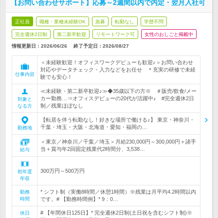
【お問い合わせサポート】応募～2週間以内で内定・翌月入社可
正社員
職種・業種未経験OK
急募
転勤なし
学歴不問
完全週休2日制
第二新卒歓迎
リモートワーク可
女性のおしごと掲載中
情報更新日：2026/06/26
終了予定日：
2026/08/27
＜未経験歓迎！オフィスワークデビューも歓迎♪＞お問い合わせ
対応やデータチェック・入力などをお任せ ＊充実の研修で未経
仕事内容
験でも安心！
≪未経験・第二新卒歓迎♪≫◆35歳以下の方※ ＃販売/飲食/メー
カー勤務…⇒オフィスデビューの20代が活躍中♪ #完全週休2日
対象と
制／残業ほぼなし
なる方
【転居を伴う転勤なし！好きな場所で働ける♪】 東京・神奈川・
千葉・埼玉・大阪・北海道・愛知・福岡の…
勤務地
＜東京／神奈川／千葉／埼玉＞月給230,000円～300,000円＋諸手
当＋賞与年2回固定残業代2時間分、3,538…
給与
300万円～500万円
初年度
年収
* シフト制（実働8時間／休憩1時間）※残業は月平均4.2時間以内
勤務
時間
です。# 【勤務時間例】* 9：0…
# 【年間休日125日】* 完全週休2日制(土日祝を含むシフト制)※
休日