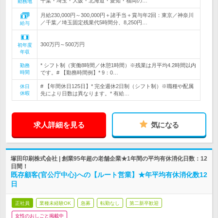
千葉・埼玉・大阪・北海道・愛知・福岡の…
勤務地
月給230,000円～300,000円＋諸手当＋賞与年2回：東京／神奈川
／千葉／埼玉固定残業代5時間分、8,250円…
給与
300万円～500万円
初年度
年収
* シフト制（実働8時間／休憩1時間）※残業は月平均4.2時間以内
勤務
時間
です。# 【勤務時間例】* 9：0…
# 【年間休日125日】* 完全週休2日制（シフト制）※職種や配属
休日
休暇
先により日数は異なります。* 有給…
求人詳細を見る
気になる
塚田印刷株式会社 | 創業95年超の老舗企業★1年間の平均有休消化日数：12
日間！
既存顧客(官公庁中心)への【ルート営業】★年平均有休消化数12
日
正社員
業種未経験OK
急募
転勤なし
第二新卒歓迎
女性のおしごと掲載中