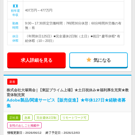
407万円～477万円
初年度
年収
9:00～17:30所定労働時間：7時間30分休憩：60分時間外労働の有
勤務
時間
無：有
《年間休日125日》■完全週休2日制（土日）■祝日* 慶弔休暇* 有
休日
休暇
給休暇（10～20日）
求人詳細を見る
気になる
新着
株式会社大塚商会 | 【東証プライム上場】★土日祝休み★福利厚生充実★教
育体制充実
Adobe製品/関連サービス【販売促進】★年休127日★経験者募
集
正社員
急募
完全週休2日制
リモートワーク可
女性のおしごと掲載中
情報更新日：2026/06/12
終了予定日：
2026/12/03