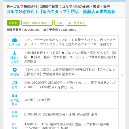
第一ゴルフ株式会社 | 1958年創業！ゴルフ用品の企画・製造・販売
ゴルフ好き歓迎！【販売スタッフ】堺店・箕面店★成果給有
正社員
職種・業種未経験OK
急募
第二新卒歓迎
情報更新日：2026/06/01
終了予定日：
2026/08/20
スイングデータの分析をもとに、お客様一人ひとりに合ったオー
ダーメイドのゴルフクラブをご提案するアドバイザー業務です。
仕事内容
＜未経験歓迎！＞《必須》■ ゴルフへの興味・関心がある方 《歓
迎》◆ 販売・接客・営業経験、ゴルフショップ勤務経験をお持ち
対象と
の方歓迎！
なる方
【第一ゴルフ堺店】大阪府堺市西区神野町3丁5-32 【第一ゴルフ
箕面北摂店】大阪府箕面市粟生新家2…
勤務地
月給: 270,000円~350,000円※上記いずれにも、固定残業代として
20,000円~（12時間分）を含む。超…
給与
370万円～470万円
初年度
年収
勤務
10:00~19:00（実働7時間30分）休憩: 90分残業: あり
時間
★年間休日: 115日週休2日制(水曜日固定+シフト制)有給休暇
休日
休暇
（10~20日）※閑散期には5~10…