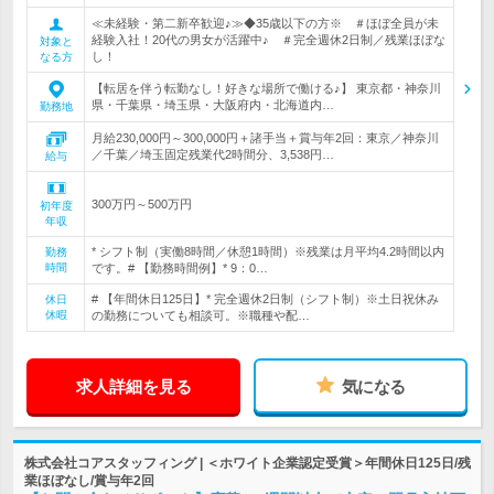
≪未経験・第二新卒歓迎♪≫◆35歳以下の方※ ＃ほぼ全員が未
経験入社！20代の男女が活躍中♪ ＃完全週休2日制／残業ほぼな
対象と
し！
なる方
【転居を伴う転勤なし！好きな場所で働ける♪】 東京都・神奈川
県・千葉県・埼玉県・大阪府内・北海道内…
勤務地
月給230,000円～300,000円＋諸手当＋賞与年2回：東京／神奈川
／千葉／埼玉固定残業代2時間分、3,538円…
給与
300万円～500万円
初年度
年収
* シフト制（実働8時間／休憩1時間）※残業は月平均4.2時間以内
勤務
時間
です。# 【勤務時間例】* 9：0…
# 【年間休日125日】* 完全週休2日制（シフト制）※土日祝休み
休日
休暇
の勤務についても相談可。※職種や配…
求人詳細を見る
気になる
株式会社コアスタッフィング | ＜ホワイト企業認定受賞＞年間休日125日/残
業ほぼなし/賞与年2回