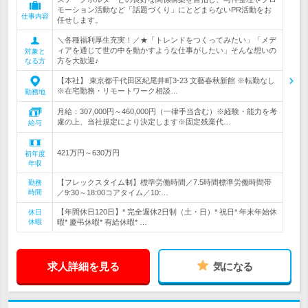
モーション活動など「話題づくり」にとどまらないPR活動をお
仕事内容
任せします。
＼各種福利厚生充実！／★「トレンドをつくってみたい」「メデ
ィアを通じて世の中を動かすような仕事がしたい」そんな想いの
対象と
方を大歓迎♪
なる方
【本社】 東京都千代田区紀尾井町3-23 文藝春秋新館 ※転勤なし
※在宅勤務・リモートワーク相談…
勤務地
月給：307,000円～460,000円（一律手当含む）※経験・能力を考
慮の上、当社規定により決定します※固定残業代…
給与
421万円～630万円
初年度
年収
【フレックスタイム制】標準労働時間／7.5時間標準労働時間帯
勤務
時間
／9:30～18:00コアタイム／10:…
【年間休日120日】* 完全週休2日制（土・日）* 祝日* 年末年始休
休日
休暇
暇* 慶弔休暇* 有給休暇* …
求人詳細を見る
気になる