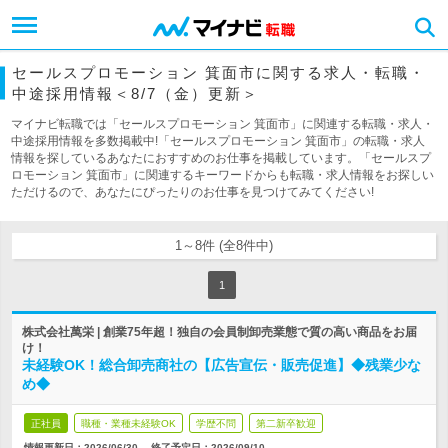
セールスプロモーション 箕面市に関する求人・転職・
中途採用情報＜8/7（金）更新＞
マイナビ転職では「セールスプロモーション 箕面市」に関連する転職・求人・
中途採用情報を多数掲載中!「セールスプロモーション 箕面市」の転職・求人
情報を探しているあなたにおすすめのお仕事を掲載しています。「セールスプ
ロモーション 箕面市」に関連するキーワードからも転職・求人情報をお探しい
ただけるので、あなたにぴったりのお仕事を見つけてみてください!
1～8件 (全8件中)
1
株式会社萬栄 | 創業75年超！独自の会員制卸売業態で質の高い商品をお届
け！
未経験OK！総合卸売商社の【広告宣伝・販売促進】◆残業少な
め◆
正社員
職種・業種未経験OK
学歴不問
第二新卒歓迎
情報更新日：2026/06/30
終了予定日：
2026/09/10