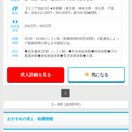
【エリア別給与】■首都圏（東京都・神奈川県・埼玉県・千葉
県）月給212,100円～300,000円＋賞与年3回■関西…
給与
250万円～500万円
初年度
年収
10:00～19:00のシフト制（実働8時間/休憩1時間）※配属先によっ
勤務
時間
て勤務時間が異なる可能性があ…
◆完全週休2日制（シフト制）◆年次有給休暇◆特別休暇◆子の
休日
休暇
看護休暇◆産前産後休暇◆育児休業休暇◆介護…
求人詳細を見る
気になる
1
1～8件 (全8件中)
おすすめの求人・転職情報