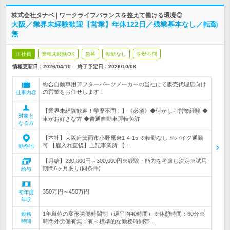
株式会社タナベ | ワークライフバランスを整えて働ける環境◎
大阪／業界未経験歓迎【営業】年休122日／残業基本なし／転勤
無
正社員
業種未経験OK
急募
転勤なし
学歴不問
情報更新日：2026/04/10
終了予定日：
2026/10/08
総合自動車用アフターパーツメーカーの当社にて販売代理店向け
の営業をお任せします！
仕事内容
【業界未経験歓迎！学歴不問！】《必須》◆何かしら営業経験 ◆
対象と
車がお好きな方 ◆普通自動車運転免許
なる方
【本社】大阪府箕面市小野原東1-4-15 ※転勤なし ※バイク通勤
可 【雇入れ直後】上記事業所 【…
勤務地
【月給】230,000円～300,000円※経験・能力を考慮し決定※試用
期間6ヶ月あり(同条件)
給与
350万円～450万円
初年度
年収
1年単位の変形労働時間制（週平均40時間）※休憩時間：60分※
勤務
時間
時間外労働有無：有＜標準的な勤務時間帯…