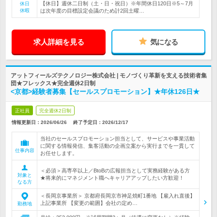
【休日】週休二日制（土・日・祝日）※年間休日120日※5～7月
休日
休暇
は次年度の目標設定会議のため計2回土曜…
求人詳細を見る
気になる
アットフィールズテクノロジー株式会社 | モノづくり革新を支える技術者集
団★フレックス★完全週休2日制
<京都>経験者募集【セールスプロモーション】★年休126日★
正社員
完全週休2日制
情報更新日：2026/06/26
終了予定日：
2026/12/17
当社のセールスプロモーション担当として、サービスや事業活動
に関する情報発信、集客活動の企画立案から実行までを一貫して
仕事内容
お任せします。
＜必須＞高専卒以上／BtoBの広報担当として実務経験がある方
対象と
★将来的にマネジメント職へキャリアアップしたい方歓迎！
なる方
＜長岡京事業所＞ 京都府長岡京市神足焼町1番地 【雇入れ直後】
上記事業所 【変更の範囲】会社の定め…
勤務地