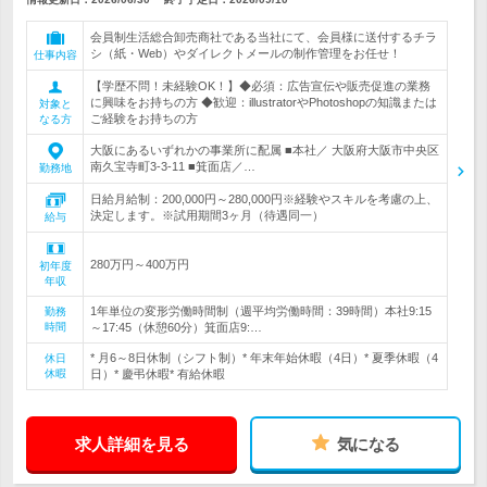
会員制生活総合卸売商社である当社にて、会員様に送付するチラ
シ（紙・Web）やダイレクトメールの制作管理をお任せ！
仕事内容
【学歴不問！未経験OK！】◆必須：広告宣伝や販売促進の業務
に興味をお持ちの方 ◆歓迎：illustratorやPhotoshopの知識または
対象と
ご経験をお持ちの方
なる方
大阪にあるいずれかの事業所に配属 ■本社／ 大阪府大阪市中央区
南久宝寺町3-3-11 ■箕面店／…
勤務地
日給月給制：200,000円～280,000円※経験やスキルを考慮の上、
決定します。※試用期間3ヶ月（待遇同一）
給与
280万円～400万円
初年度
年収
1年単位の変形労働時間制（週平均労働時間：39時間）本社9:15
勤務
時間
～17:45（休憩60分）箕面店9:…
* 月6～8日休制（シフト制）* 年末年始休暇（4日）* 夏季休暇（4
休日
休暇
日）* 慶弔休暇* 有給休暇
求人詳細を見る
気になる