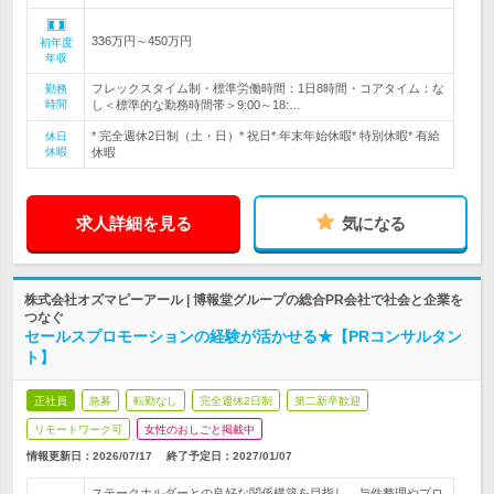
336万円～450万円
初年度
年収
フレックスタイム制・標準労働時間：1日8時間・コアタイム：な
勤務
時間
し＜標準的な勤務時間帯＞9:00～18:…
* 完全週休2日制（土・日）* 祝日* 年末年始休暇* 特別休暇* 有給
休日
休暇
休暇
求人詳細を見る
気になる
株式会社オズマピーアール | 博報堂グループの総合PR会社で社会と企業を
つなぐ
セールスプロモーションの経験が活かせる★【PRコンサルタン
ト】
正社員
急募
転勤なし
完全週休2日制
第二新卒歓迎
リモートワーク可
女性のおしごと掲載中
情報更新日：2026/07/17
終了予定日：
2027/01/07
ステークホルダーとの良好な関係構築を目指し、与件整理やプロ