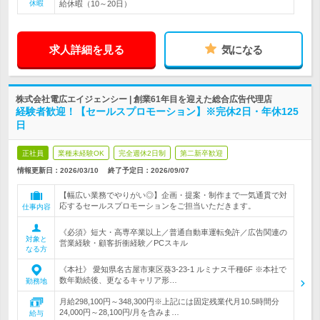
休暇
給休暇（10～20日）
求人詳細を見る
気になる
株式会社電広エイジェンシー | 創業61年目を迎えた総合広告代理店
経験者歓迎！【セールスプロモーション】※完休2日・年休125
日
正社員
業種未経験OK
完全週休2日制
第二新卒歓迎
情報更新日：2026/03/10
終了予定日：
2026/09/07
【幅広い業務でやりがい◎】企画・提案・制作まで一気通貫で対
応するセールスプロモーションをご担当いただきます。
仕事内容
《必須》短大・高専卒業以上／普通自動車運転免許／広告関連の
対象と
営業経験・顧客折衝経験／PCスキル
なる方
《本社》 愛知県名古屋市東区葵3-23-1 ルミナス千種6F ※本社で
数年勤続後、更なるキャリア形…
勤務地
月給298,100円～348,300円※上記には固定残業代月10.5時間分
24,000円～28,100円/月を含みま…
給与