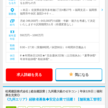
をお持ちの方
なる方
＜本店＞ 佐賀県佐賀市多布施1丁目4番27号 ＜福岡支店＞ 福岡県
福岡市中央区 薬院3-4-9 ＜…
勤務地
月給 348,000円～643,000円※経験・年齢・能力を考慮して決定
いたします※試用期間3カ月（待遇変更なし）
給与
550万円～1000万円
初年度
年収
勤務
8:00～17:30（実働8時間／休憩90分）※時間外労働あり
時間
# ★年間休日126日★* 完全週休2日制（土日祝休み）* 夏季休暇*
休日
休暇
年末年始休暇* 有給休暇* …
求人詳細を見る
気になる
松尾建設株式会社 | 総合建設業｜九州最大級のゼネコン｜年休126日｜福利
厚生充実◎
《九州エリア》経験者募集◆安定企業で活躍！【舗装施工管理】