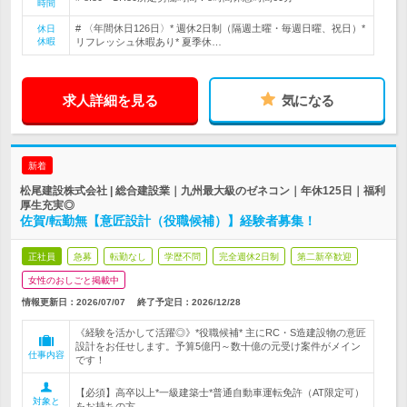
時間
# 〈年間休日126日〉* 週休2日制（隔週土曜・毎週日曜、祝日）*
休日
休暇
リフレッシュ休暇あり* 夏季休…
求人詳細を見る
気になる
新着
松尾建設株式会社 | 総合建設業｜九州最大級のゼネコン｜年休125日｜福利
厚生充実◎
佐賀/転勤無【意匠設計（役職候補）】経験者募集！
正社員
急募
転勤なし
学歴不問
完全週休2日制
第二新卒歓迎
女性のおしごと掲載中
情報更新日：2026/07/07
終了予定日：
2026/12/28
《経験を活かして活躍◎》*役職候補* 主にRC・S造建設物の意匠
設計をお任せします。予算5億円～数十億の元受け案件がメイン
仕事内容
です！
【必須】高卒以上*一級建築士*普通自動車運転免許（AT限定可）
対象と
をお持ちの方