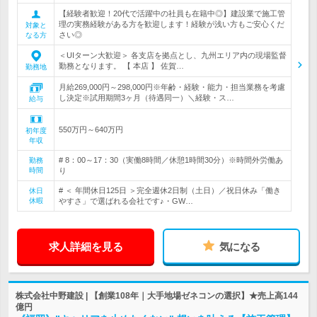
【経験者歓迎！20代で活躍中の社員も在籍中◎】建設業で施工管
理の実務経験がある方を歓迎します！経験が浅い方もご安心くだ
対象と
さい◎
なる方
＜UIターン大歓迎＞ 各支店を拠点とし、九州エリア内の現場監督
勤務となります。 【 本店 】 佐賀…
勤務地
月給269,000円～298,000円※年齢・経験・能力・担当業務を考慮
し決定※試用期間3ヶ月（待遇同一）＼経験・ス…
給与
550万円～640万円
初年度
年収
# 8：00～17：30（実働8時間／休憩1時間30分）※時間外労働あ
勤務
時間
り
# ＜ 年間休日125日 ＞完全週休2日制（土日）／祝日休み「働き
休日
休暇
やすさ」で選ばれる会社です♪・GW…
求人詳細を見る
気になる
株式会社中野建設 | 【創業108年｜大手地場ゼネコンの選択】★売上高144
億円