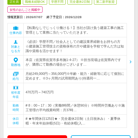
正社員
職種未経験OK
学歴不問
完全週休2日制
第二新卒歓迎
女性のおしごと掲載中
情報更新日：2026/07/07
終了予定日：
2026/12/28
【転勤なしでじっくり働ける！】当社が請け負う建築工事の施工
管理として業務に当たっていただきます。
仕事内容
《必須》学歴不問／社会人としての建設業界経験をお持ちの方
☆建築施工管理技士の資格保有の方や建築を学校で学んだ方は知
対象と
識や資格を活かせます！
なる方
本店（佐賀県佐賀市多布施1-4-27） ※担当現場は佐賀県内です
が、隣県にて勤務の場合がございます…
勤務地
月給249,000円～356,000円※年齢・能力・経験等に応じて個別に
定めます。※3ヶ月間の試用期間あり(待遇同一…
給与
470万円～740万円
初年度
年収
# 8：00～17：30（実働8時間／休憩90分）※時間外労働あり※施
勤務
時間
工管理の平均残業時間：月37時…
# ★年間休日125日★・完全週休2日制（土日祝休み）・夏季休
休日
休暇
暇・年末年始休暇(5日)・有給休暇(入…