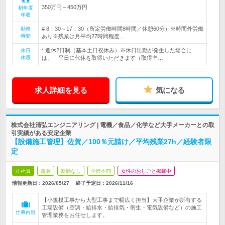
350万円～450万円
初年度
年収
# 8：30～17：30（所定労働時間8時間／休憩60分）※時間外労働
勤務
時間
あり※残業は月平均27時間程度…
* 週休2日制（基本土日祝休み）※休日出勤が発生した場合に
休日
休暇
は、 平日に代休を取得いただきます（取得率…
求人詳細を見る
気になる
株式会社清弘エンジニアリング | 電機／食品／化学など大手メーカーとの取
引実績がある安定企業
【設備施工管理】佐賀／100％元請け／平均残業27h／経験者限
定
正社員
急募
転勤なし
学歴不問
女性のおしごと掲載中
情報更新日：2026/05/27
終了予定日：
2026/11/16
【小規模工事から大型工事まで幅広く担当】大手企業が所有する
工場設備（空調・給排水・給排気・衛生・電気設備など）の施工
仕事内容
管理業務をお任せします。