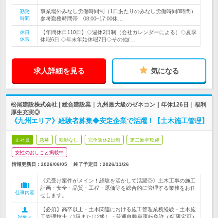
事業場外みなし労働時間制（1日あたりのみなし労働時間8時間）
勤務
時間
参考勤務時間帯 08:00~17:00休…
【年間休日110日】◇週休2日制（会社カレンダーによる）◇夏季
休日
休暇
休暇6日 ◇年末年始休暇7日◇その他(…
求人詳細を見る
気になる
松尾建設株式会社 | 総合建設業｜九州最大級のゼネコン｜年休126日｜福利
厚生充実◎
《九州エリア》経験者募集◆安定企業で活躍！【土木施工管理】
正社員
急募
転勤なし
完全週休2日制
第二新卒歓迎
女性のおしごと掲載中
情報更新日：2026/06/05
終了予定日：
2026/11/26
《元受け案件がメイン！経験を活かして活躍◎》土木工事の施工
計画・安全・品質・工程・原価等を総合的に管理する業務をお任
仕事内容
せします。
【必須】高卒以上・土木関連における施工管理業務経験・土木施
工管理技士（1級または2級）・普通自動車運転免許（AT限定可）
対象と