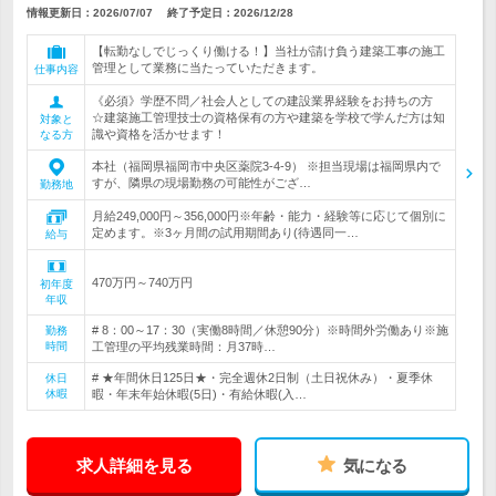
情報更新日：2026/07/07
終了予定日：
2026/12/28
【転勤なしでじっくり働ける！】当社が請け負う建築工事の施工
管理として業務に当たっていただきます。
仕事内容
《必須》学歴不問／社会人としての建設業界経験をお持ちの方
☆建築施工管理技士の資格保有の方や建築を学校で学んだ方は知
対象と
識や資格を活かせます！
なる方
本社（福岡県福岡市中央区薬院3-4-9） ※担当現場は福岡県内で
すが、隣県の現場勤務の可能性がござ…
勤務地
月給249,000円～356,000円※年齢・能力・経験等に応じて個別に
定めます。※3ヶ月間の試用期間あり(待遇同一…
給与
470万円～740万円
初年度
年収
# 8：00～17：30（実働8時間／休憩90分）※時間外労働あり※施
勤務
時間
工管理の平均残業時間：月37時…
# ★年間休日125日★・完全週休2日制（土日祝休み）・夏季休
休日
休暇
暇・年末年始休暇(5日)・有給休暇(入…
求人詳細を見る
気になる