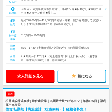
なる方
＜本店＞ 佐賀県佐賀市多布施1丁目4番27号 ■転勤なし ■通勤手当
あり ■UIターン歓迎 ■屋内…
勤務地
月給270,000円～411,000円※経験・年齢・能力を考慮して決定い
たします※試用期間3カ月（待遇変更なし）
給与
510万円～1000万円
初年度
年収
勤務
8:30～17:30（実働8時間／休憩60分）※時間外労働あり
時間
# ★年間休日125日★・完全週休2日制（土日祝休み）・夏季休
休日
休暇
暇・年末年始休暇(5日)・有給休暇(入…
求人詳細を見る
気になる
新着
松尾建設株式会社 | 総合建設業｜九州最大級のゼネコン｜年休125日｜福利
厚生充実◎
佐賀/転勤無【構造設計（役職候補）】経験者募集！