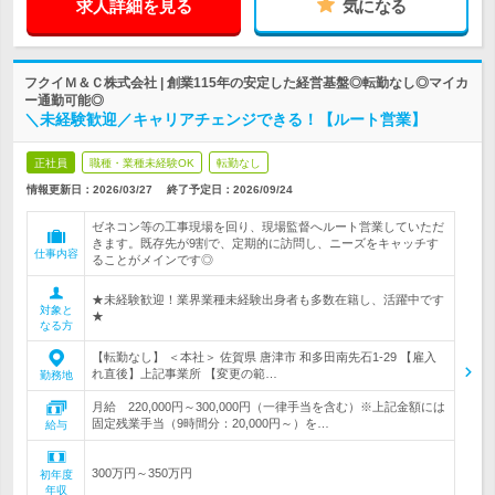
求人詳細を見る
気になる
フクイＭ＆Ｃ株式会社 | 創業115年の安定した経営基盤◎転勤なし◎マイカ
ー通勤可能◎
＼未経験歓迎／キャリアチェンジできる！【ルート営業】
正社員
職種・業種未経験OK
転勤なし
情報更新日：2026/03/27
終了予定日：
2026/09/24
ゼネコン等の工事現場を回り、現場監督へルート営業していただ
きます。既存先が9割で、定期的に訪問し、ニーズをキャッチす
仕事内容
ることがメインです◎
★未経験歓迎！業界業種未経験出身者も多数在籍し、活躍中です
対象と
★
なる方
【転勤なし】 ＜本社＞ 佐賀県 唐津市 和多田南先石1-29 【雇入
れ直後】上記事業所 【変更の範…
勤務地
月給 220,000円～300,000円（一律手当を含む）※上記金額には
固定残業手当（9時間分：20,000円～）を…
給与
300万円～350万円
初年度
年収