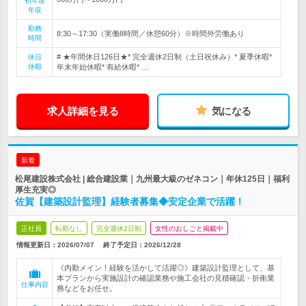
初年度
年収
勤務
8:30～17:30（実働8時間／休憩60分）※時間外労働あり
時間
# ★年間休日126日★* 完全週休2日制（土日祝休み）* 夏季休暇*
休日
休暇
年末年始休暇* 有給休暇* …
求人詳細を見る
気になる
新着
松尾建設株式会社 | 総合建設業｜九州最大級のゼネコン｜年休125日｜福利
厚生充実◎
佐賀【建築設計監理】経験者募集◆安定企業で活躍！
正社員
転勤なし
完全週休2日制
女性のおしごと掲載中
情報更新日：2026/07/07
終了予定日：
2026/12/28
《内勤メイン！経験を活かして活躍◎》建築設計監理として、基
本プランから実施設計の確認業務や施工会社の見積確認・折衝業
仕事内容
務などをお任せ。