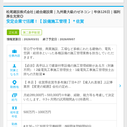
松尾建設株式会社 | 総合建設業｜九州最大級のゼネコン｜年休126日｜福利
厚生充実◎
安定企業で活躍！【 設備施工管理 】＊佐賀
正社員
第二新卒歓迎
情報更新日：2026/03/31
終了予定日：
2026/09/07
官公庁や学校、商業施設、工場など多岐にわたる建物の、電気・
空調・給排水といった各種設備の施工管理業務を担当していただ
仕事内容
きます。
【必須】高卒以上で建築付帯設備の施工管理経験がある方（対象
不問）！2級電気工事施工管理技士・1級電気工事施工管理技士お
対象と
持ちの方歓迎★
なる方
【 本店 】 佐賀県佐賀市多布施1丁目4-27 【雇入れ直後】上記事
業所 【変更の範囲】会社の定め…
勤務地
月給289,000円～593,000円※年齢、経験、能力等を考慮して決定
いたします。※3ヶ月間の試用期間あり(待遇同…
給与
500万円～1000万円
初年度
年収
勤務
# 8:30～17:30所定労働時間：8時間休憩時間60分