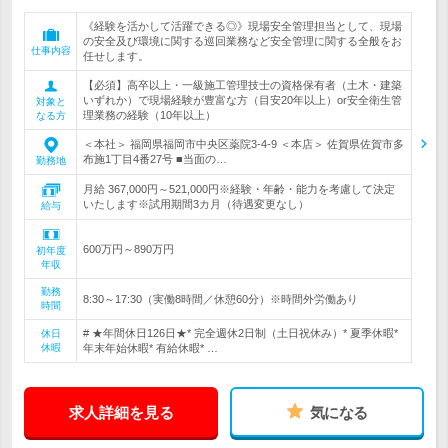
《経験を活かして活躍できる◎》現場安全管理担当として、現場
の安全及び環境に関する巡回業務など安全管理に関する全般をお
仕事内容
任せします。
【必須】高卒以上・一級施工管理技士の資格保有者（土木・建築
いずれか）で現場経験が豊富な方（目安20年以上）or安全衛生管
対象と
理業務の経験（10年以上）
なる方
＜本社＞ 福岡県福岡市中央区薬院3-4-9 ＜本店＞ 佐賀県佐賀市多
布施1丁目4番27号 ■当面の…
勤務地
月給 367,000円～521,000円※経験・年齢・能力を考慮して決定
いたします※試用期間3カ月（待遇変更なし）
給与
600万円～890万円
初年度
年収
勤務
8:30～17:30（実働8時間／休憩60分）※時間外労働あり
時間
# ★年間休日126日★* 完全週休2日制（土日祝休み）* 夏季休暇*
休日
休暇
年末年始休暇* 有給休暇* …
求人詳細を見る
気になる