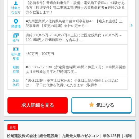
【必須条件】普通自動車免許、設備・電気施工管理のご経験があ
る方【歓迎要件】管工事施工管理技士の資格保有者★経験のある
対象と
方を歓迎します！
なる方
■九州営業所／佐賀県鳥栖市藤木町字若桜4-5 【雇入れ直後】上
記事業所 【変更の範囲】会社の定める…
勤務地
月給330,875円～526,050円※上記には固定残業代（70,875円～
120,150円／月45時間分）を含みま…
給与
450万円～700万円
初年度
年収
# 8：30～17：30（所定労働時間8時間／休憩60分）※時間外労働
勤務
時間
あり※残業は月平均27時間程度…
* 週休2日制（基本土日祝休み）※休日出勤が発生した場合に
休日
休暇
は、 平日に代休を取得いただきます（取得率…
求人詳細を見る
気になる
新着
松尾建設株式会社 | 総合建設業｜九州最大級のゼネコン｜年休125日｜福利