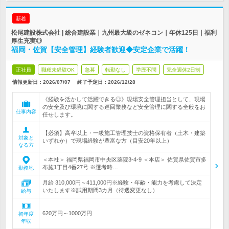
新着
松尾建設株式会社 | 総合建設業｜九州最大級のゼネコン｜年休125日｜福利
厚生充実◎
福岡・佐賀【安全管理】経験者歓迎◆安定企業で活躍！
正社員
職種未経験OK
急募
転勤なし
学歴不問
完全週休2日制
情報更新日：2026/07/07
終了予定日：
2026/12/28
《経験を活かして活躍できる◎》現場安全管理担当として、現場
の安全及び環境に関する巡回業務など安全管理に関する全般をお
仕事内容
任せします。
【必須】高卒以上・一級施工管理技士の資格保有者（土木・建築
対象と
いずれか）で現場経験が豊富な方（目安20年以上）
なる方
＜本社＞ 福岡県福岡市中央区薬院3-4-9 ＜本店＞ 佐賀県佐賀市多
布施1丁目4番27号 ※選考時…
勤務地
月給 310,000円～411,000円※経験・年齢・能力を考慮して決定
いたします※試用期間3カ月（待遇変更なし）
給与
620万円～1000万円
初年度
年収