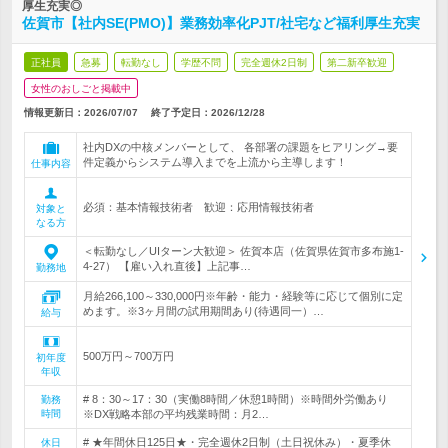
厚生充実◎
佐賀市【社内SE(PMO)】業務効率化PJT/社宅など福利厚生充実
正社員
急募
転勤なし
学歴不問
完全週休2日制
第二新卒歓迎
女性のおしごと掲載中
情報更新日：2026/07/07
終了予定日：
2026/12/28
社内DXの中核メンバーとして、 各部署の課題をヒアリング→要
件定義からシステム導入までを上流から主導します！
仕事内容
必須：基本情報技術者 歓迎：応用情報技術者
対象と
なる方
＜転勤なし／UIターン大歓迎＞ 佐賀本店（佐賀県佐賀市多布施1-
4-27） 【雇い入れ直後】上記事…
勤務地
月給266,100～330,000円※年齢・能力・経験等に応じて個別に定
めます。※3ヶ月間の試用期間あり(待遇同一）…
給与
500万円～700万円
初年度
年収
# 8：30～17：30（実働8時間／休憩1時間）※時間外労働あり
勤務
時間
※DX戦略本部の平均残業時間：月2…
# ★年間休日125日★・完全週休2日制（土日祝休み）・夏季休
休日