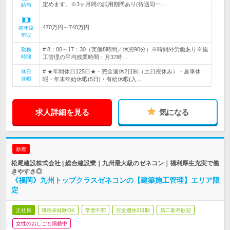
定めます。※3ヶ月間の試用期間あり(待遇同一…
給与
470万円～740万円
初年度
年収
# 8：00～17：30（実働8時間／休憩90分）※時間外労働あり※施
勤務
時間
工管理の平均残業時間：月37時…
# ★年間休日125日★・完全週休2日制（土日祝休み）・夏季休
休日
休暇
暇・年末年始休暇(5日)・有給休暇(入…
求人詳細を見る
気になる
新着
松尾建設株式会社 | 総合建設業｜九州最大級のゼネコン｜福利厚生充実で働
きやすさ◎
《福岡》九州トップクラスゼネコンの【建築施工管理】エリア限
定
正社員
職種未経験OK
学歴不問
完全週休2日制
第二新卒歓迎
女性のおしごと掲載中