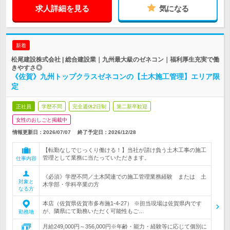
求人詳細を見る
気になる
新着
松尾建設株式会社 | 総合建設業｜九州最大級のゼネコン｜福利厚生充実で働
きやすさ◎
《佐賀》九州トップクラスゼネコンの【土木施工管理】エリア限
定
正社員
学歴不問
完全週休2日制
第二新卒歓迎
女性のおしごと掲載中
情報更新日：2026/07/07
終了予定日：
2026/12/28
【転勤なしでじっくり働ける！】当社が請け負う土木工事の施工
管理として業務に当たっていただきます。
仕事内容
《必須》学歴不問／土木関連での施工管理業務経験 または 土
対象と
木学部・学科卒業の方
なる方
本店（佐賀県佐賀市多布施1-4-27） ※担当現場は佐賀県内です
が、隣県にて勤務いただく可能性もご…
勤務地
月給249,000円～356,000円※年齢・能力・経験等に応じて個別に