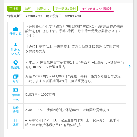
正社員
急募
転勤なし
完全週休2日制
女性のおしごと掲載中
情報更新日：2026/07/07
終了予定日：
2026/12/28
《経験を活かして活躍◎》*役職候補* 主にRC・S造建設物の構造
設計をお任せします。予算5億円～数十億の元受け案件がメイン
仕事内容
です！
【必須】高卒以上*一級建築士*普通自動車運転免許（AT限定可）
対象と
をお持ちの方
なる方
＜本店＞ 佐賀県佐賀市多布施1丁目4番27号 ■転勤なし ■通勤手当
あり ■UIターン歓迎 ■屋内…
勤務地
月給 270,000円～411,000円※経験・年齢・能力を考慮して決定
いたします※試用期間3カ月（待遇変更なし）
給与
510万円～1000万円
初年度
年収
勤務
8:30～17:30（実働8時間／休憩60分）※時間外労働あり
時間
# ★年間休日125日★・完全週休2日制（土日祝休み）・夏季休
休日
休暇
暇・年末年始休暇(5日)・有給休暇(入…