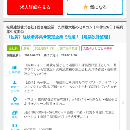
求人詳細を見る
気になる
松尾建設株式会社 | 総合建設業｜九州最大級のゼネコン｜年休126日｜福利
厚生充実◎
《佐賀》経験者募集◆安定企業で活躍！【建築設計監理】
正社員
急募
完全週休2日制
第二新卒歓迎
女性のおしごと掲載中
情報更新日：2026/06/05
終了予定日：
2026/11/26
《内勤メイン！経験を活かして活躍◎》建築設計監理として、基
本プランから実施設計の確認業務や施工会社の見積確認・折衝業
仕事内容
務などをお任せ。
【必須】高卒以上・一級建築士をお持ちの方 ◎ワークライフバラ
ンスのとれた環境で働けます！あなたも当社で活躍していきませ
対象と
んか？
なる方
＜本店＞ 佐賀県佐賀市多布施1丁目4番27号 ■転勤なし ■通勤手当
あり ■UIターン歓迎 ■屋内…
勤務地
月給 367,000円～593,000円※経験・年齢・能力を考慮して決定
いたします※試用期間3カ月（待遇変更なし）
給与
600万円～1000万円