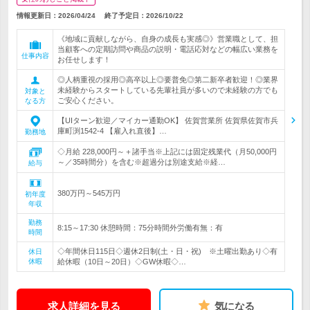
情報更新日：2026/04/24
終了予定日：
2026/10/22
《地域に貢献しながら、自身の成長も実感◎》営業職として、担
当顧客への定期訪問や商品の説明・電話応対などの幅広い業務を
仕事内容
お任せします！
◎人柄重視の採用◎高卒以上◎要普免◎第二新卒者歓迎！◎業界
未経験からスタートしている先輩社員が多いので未経験の方でも
対象と
ご安心ください。
なる方
【UIターン歓迎／マイカー通勤OK】 佐賀営業所 佐賀県佐賀市兵
庫町渕1542-4 【雇入れ直後】…
勤務地
◇月給 228,000円～＋諸手当※上記には固定残業代（月50,000円
～／35時間分）を含む※超過分は別途支給※経…
給与
380万円～545万円
初年度
年収
勤務
8:15～17:30 休憩時間：75分時間外労働有無：有
時間
◇年間休日115日◇週休2日制(土・日・祝) ※土曜出勤あり◇有
休日
休暇
給休暇（10日～20日）◇GW休暇◇…
求人詳細を見る
気になる