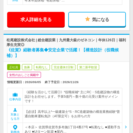
休暇
年末年始休暇* 有給休暇* …
求人詳細を見る
気になる
松尾建設株式会社 | 総合建設業｜九州最大級のゼネコン｜年休126日｜福利
厚生充実◎
《佐賀》経験者募集◆安定企業で活躍！【構造設計（役職候
補）】
正社員
急募
転勤なし
完全週休2日制
第二新卒歓迎
女性のおしごと掲載中
情報更新日：2026/06/05
終了予定日：
2026/11/26
《経験を活かして活躍◎》*役職候補* 主にRC・S造建設物の構造
設計をお任せします。予算5億円～数十億の元受け案件がメイン
仕事内容
です！
【必須】高卒以上*一級建築士*S・RC造建築物の構造業務経験*普
対象と
通自動車運転免許（AT限定可）をお持ちの方
なる方
＜本店＞ 佐賀県佐賀市多布施1丁目4番27号 ■転勤なし ■通勤手当
あり ■UIターン歓迎 ■屋内…
勤務地