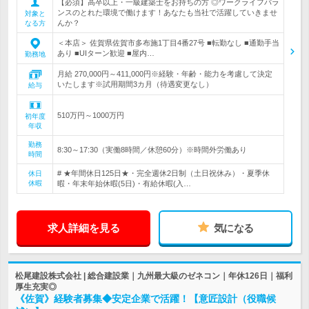
【必須】高卒以上・一級建築士をお持ちの方 ◎ワークライフバラ
ンスのとれた環境で働けます！あなたも当社で活躍していきませ
対象と
んか？
なる方
＜本店＞ 佐賀県佐賀市多布施1丁目4番27号 ■転勤なし ■通勤手当
あり ■UIターン歓迎 ■屋内…
勤務地
月給 270,000円～411,000円※経験・年齢・能力を考慮して決定
いたします※試用期間3カ月（待遇変更なし）
給与
510万円～1000万円
初年度
年収
勤務
8:30～17:30（実働8時間／休憩60分）※時間外労働あり
時間
# ★年間休日125日★・完全週休2日制（土日祝休み）・夏季休
休日
休暇
暇・年末年始休暇(5日)・有給休暇(入…
求人詳細を見る
気になる
松尾建設株式会社 | 総合建設業｜九州最大級のゼネコン｜年休126日｜福利
厚生充実◎
《佐賀》経験者募集◆安定企業で活躍！【意匠設計（役職候