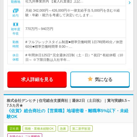
社九州事業所内 【雇入れ直後】上記…
勤務地
月給 342,000円～426,000円※一律支給手当 5,000円を含む※経
験・年齢・能力を考慮して決定いたします…
給与
770万円～940万円
初年度
年収
# フルフレックスタイム制度■標準労働時間 1日7時間45分／休憩
勤務
時間
60分■標準労働時間帯 8:00～…
# 年間休日125日* 完全週休2日制（土・日）* 祝日* 有給休暇（10
休日
休暇
日～ ※下限日数は入社半年…
求人詳細を見る
気になる
株式会社デンヒチ | 住宅総合支援商社｜週休2日（土日祝）｜賞与実績6.5～
7.5カ月★
《佐賀》総合商社の【営業職】地場密着・離職率5%以下・未経
験OK
正社員
職種・業種未経験OK
急募
第二新卒歓迎
女性のおしごと掲載中