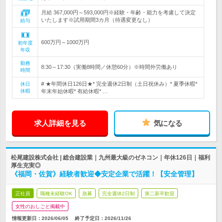
月給 367,000円～593,000円※経験・年齢・能力を考慮して決定
いたします※試用期間3カ月（待遇変更なし）
給与
600万円～1000万円
初年度
年収
勤務
8:30～17:30（実働8時間／休憩60分）※時間外労働あり
時間
# ★年間休日126日★* 完全週休2日制（土日祝休み）* 夏季休暇*
休日
休暇
年末年始休暇* 有給休暇* …
求人詳細を見る
気になる
松尾建設株式会社 | 総合建設業｜九州最大級のゼネコン｜年休126日｜福利
厚生充実◎
《福岡・佐賀》経験者歓迎◆安定企業で活躍！【安全管理】
正社員
職種未経験OK
急募
完全週休2日制
第二新卒歓迎
女性のおしごと掲載中
情報更新日：2026/06/05
終了予定日：
2026/11/26