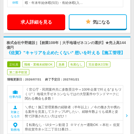
休暇
暇・年末年始休暇(5日)・有給休暇(入…
求人詳細を見る
気になる
株式会社中野建設 | 【創業108年｜大手地場ゼネコンの選択】★売上高144
億円
《佐賀》”キャリアを止めたくない" 想いを叶える【施工管理】
正社員
職種・業種未経験OK
急募
転勤なし
完全週休2日制
第二新卒歓迎
情報更新日：2026/07/31
終了予定日：
2027/01/21
《 官公庁・民間案件共に多数受注中＝100年企業で叶える"まちづ
くり" 》地場大手ゼネコンならではの大型案件やランドマークに
仕事内容
関わる機会も多数！
＼求む！施工管理業務の経験者（半年以上）／今の働き方や携わ
る案件を見直してステップUPしたい、経験年数よりも成果と姿
対象と
勢で評価されたい方はぜひ！
なる方
【 転勤なし・UIターン歓迎 】 ※マイカー通勤OK ＜本社＞ 佐賀
県佐賀市水ヶ江二丁目11番23…
勤務地