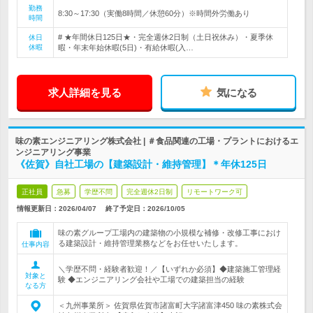
勤務
8:30～17:30（実働8時間／休憩60分）※時間外労働あり
時間
# ★年間休日125日★・完全週休2日制（土日祝休み）・夏季休
休日
休暇
暇・年末年始休暇(5日)・有給休暇(入…
求人詳細を見る
気になる
味の素エンジニアリング株式会社 | ＃食品関連の工場・プラントにおけるエ
ンジニアリング事業
《佐賀》自社工場の【建築設計・維持管理】＊年休125日
正社員
急募
学歴不問
完全週休2日制
リモートワーク可
情報更新日：2026/04/07
終了予定日：
2026/10/05
味の素グループ工場内の建築物の小規模な補修・改修工事におけ
る建築設計・維持管理業務などをお任せいたします。
仕事内容
＼学歴不問・経験者歓迎！／【いずれか必須】◆建築施工管理経
対象と
験 ◆エンジニアリング会社や工場での建築担当の経験
なる方
＜九州事業所＞ 佐賀県佐賀市諸富町大字諸富津450 味の素株式会