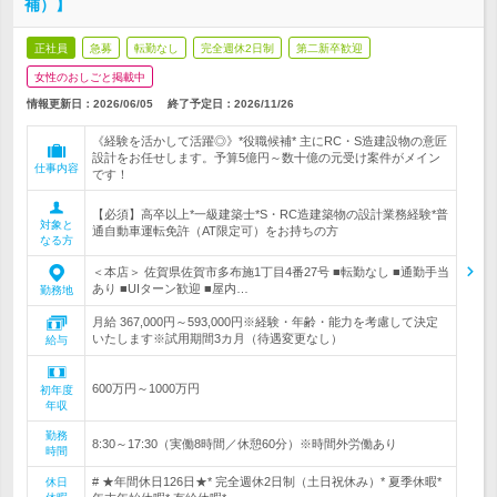
補）】
正社員
急募
転勤なし
完全週休2日制
第二新卒歓迎
女性のおしごと掲載中
情報更新日：2026/06/05
終了予定日：
2026/11/26
《経験を活かして活躍◎》*役職候補* 主にRC・S造建設物の意匠
設計をお任せします。予算5億円～数十億の元受け案件がメイン
仕事内容
です！
【必須】高卒以上*一級建築士*S・RC造建築物の設計業務経験*普
対象と
通自動車運転免許（AT限定可）をお持ちの方
なる方
＜本店＞ 佐賀県佐賀市多布施1丁目4番27号 ■転勤なし ■通勤手当
あり ■UIターン歓迎 ■屋内…
勤務地
月給 367,000円～593,000円※経験・年齢・能力を考慮して決定
いたします※試用期間3カ月（待遇変更なし）
給与
600万円～1000万円
初年度
年収
勤務
8:30～17:30（実働8時間／休憩60分）※時間外労働あり
時間
# ★年間休日126日★* 完全週休2日制（土日祝休み）* 夏季休暇*
休日