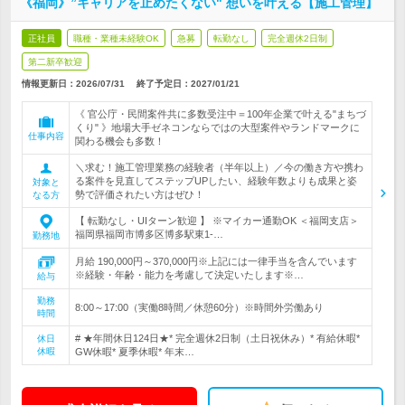
《福岡》”キャリアを止めたくない" 想いを叶える【施工管理】
正社員
職種・業種未経験OK
急募
転勤なし
完全週休2日制
第二新卒歓迎
情報更新日：2026/07/31
終了予定日：
2027/01/21
《 官公庁・民間案件共に多数受注中＝100年企業で叶える"まちづ
くり" 》地場大手ゼネコンならではの大型案件やランドマークに
仕事内容
関わる機会も多数！
＼求む！施工管理業務の経験者（半年以上）／今の働き方や携わ
る案件を見直してステップUPしたい、経験年数よりも成果と姿
対象と
勢で評価されたい方はぜひ！
なる方
【 転勤なし・UIターン歓迎 】 ※マイカー通勤OK ＜福岡支店＞
福岡県福岡市博多区博多駅東1-…
勤務地
月給 190,000円～370,000円※上記には一律手当を含んでいます
※経験・年齢・能力を考慮して決定いたします※…
給与
勤務
8:00～17:00（実働8時間／休憩60分）※時間外労働あり
時間
# ★年間休日124日★* 完全週休2日制（土日祝休み）* 有給休暇*
休日
休暇
GW休暇* 夏季休暇* 年末…