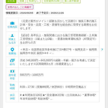
正社員
急募
転勤なし
完全週休2日制
第二新卒歓迎
女性のおしごと掲載中
情報更新日：2026/06/05
終了予定日：
2026/11/26
《元受け案件がメイン！経験を活かして活躍◎》舗装工事の施工
計画・安全・品質・工程・原価等を総合的に管理する業務をお任
仕事内容
せします。
【必須】高卒以上・舗装関連における施工管理業務経験・土木施
工管理技士（1級または2級）・普通自動車運転免許（AT限定可）
対象と
をお持ちの方
なる方
＜本店＞ 佐賀県佐賀市多布施1丁目4番27号 ＜福岡支店＞ 福岡県
福岡市中央区 薬院3-4-9 ＜…
勤務地
月給 348,000円～643,000円※経験・年齢・能力を考慮して決定
いたします※試用期間3カ月（待遇変更なし）
給与
550万円～1000万円
初年度
年収
勤務
8:00～17:30（実働8時間／休憩90分）※時間外労働あり
時間
# ★年間休日126日★* 完全週休2日制（土日祝休み）* 夏季休暇*
休日
休暇
年末年始休暇* 有給休暇* …