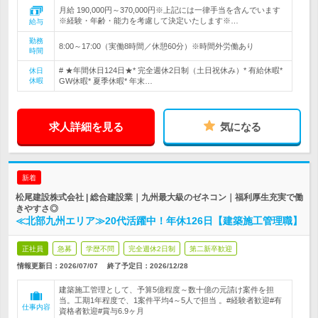
月給 190,000円～370,000円※上記には一律手当を含んでいます
※経験・年齢・能力を考慮して決定いたします※…
給与
勤務
8:00～17:00（実働8時間／休憩60分）※時間外労働あり
時間
# ★年間休日124日★* 完全週休2日制（土日祝休み）* 有給休暇*
休日
休暇
GW休暇* 夏季休暇* 年末…
求人詳細を見る
気になる
新着
松尾建設株式会社 | 総合建設業｜九州最大級のゼネコン｜福利厚生充実で働
きやすさ◎
≪北部九州エリア≫20代活躍中！年休126日【建築施工管理職】
正社員
急募
学歴不問
完全週休2日制
第二新卒歓迎
情報更新日：2026/07/07
終了予定日：
2026/12/28
建築施工管理として、予算5億程度～数十億の元請け案件を担
当。工期1年程度で、1案件平均4～5人で担当 。#経験者歓迎#有
仕事内容
資格者歓迎#賞与6.9ヶ月