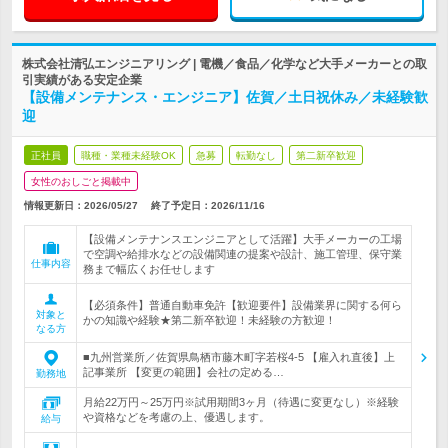
株式会社清弘エンジニアリング | 電機／食品／化学など大手メーカーとの取
引実績がある安定企業
【設備メンテナンス・エンジニア】佐賀／土日祝休み／未経験歓
迎
正社員
職種・業種未経験OK
急募
転勤なし
第二新卒歓迎
女性のおしごと掲載中
情報更新日：2026/05/27
終了予定日：
2026/11/16
【設備メンテナンスエンジニアとして活躍】大手メーカーの工場
で空調や給排水などの設備関連の提案や設計、施工管理、保守業
仕事内容
務まで幅広くお任せします
【必須条件】普通自動車免許【歓迎要件】設備業界に関する何ら
対象と
かの知識や経験★第二新卒歓迎！未経験の方歓迎！
なる方
■九州営業所／佐賀県鳥栖市藤木町字若桜4-5 【雇入れ直後】上
記事業所 【変更の範囲】会社の定める…
勤務地
月給22万円～25万円※試用期間3ヶ月（待遇に変更なし）※経験
や資格などを考慮の上、優遇します。
給与