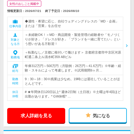
女性のおしごと掲載中
情報更新日：2026/07/21
終了予定日：
2026/08/10
◆適性・希望に応じ、自社ウェディングドレスの「MD・企画」
または「営業」をお任せ
仕事内容
＜未経験OK！＞MD・商品開発・製造管理の経験者や「モノづく
りが好き」「ドレスが好き」「ブランドを一緒に育てたい」とい
対象と
う想いがある方歓迎！
なる方
＜転勤なし／京都に根付いて働けます＞ 京都府京都市中京区河原
町通二条上ル清水町359 ABビル
勤務地
年俸312万円～500万円（月額例：26万円～41.6万円）※年齢・経
験・スキルによって考慮します。※試用期間6ヶ月…
給与
9：30～18：30※残業は少なめ。19時には退社していることがほ
勤務
時間
とんどです。
# ★年間休日120日以上* 週休2日制（土日祝）※土曜は年4回ほど
休日
休暇
出勤があります。* GW休暇* …
求人詳細を見る
気になる