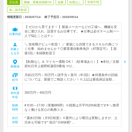
正社員
職種・業種未経験OK
急募
転勤なし
学歴不問
第二新卒歓迎
情報更新日：2026/07/14
終了予定日：
2026/09/14
【 ゼロから育てます！ 】製薬メーカーなどの工場へ、機械を安
全に運び入れ、設置するお仕事です。 ★仕事は必ずチーム制⇒一
仕事内容
人で悩むことはナシ
＼ 技術職デビュー歓迎！ ／ 家族にも自慢できるスキルの身につ
く仕事、始めませんか？◎要普通自動車免許（AT限定可）【 面
対象と
接1回／未経験歓迎 】
なる方
【転勤なし ＆ マイカー通勤 OK！（駐車場あり）】 ■本社／京都
府向日市上植野町菱田9番地 ※U…
勤務地
月給22万円～35万円＋諸手当＋賞与（年2回）★待遇条件の詳細
については、面接でご相談ください！※上記は最低保証金額…
給与
300万円～450万円
初年度
年収
# 8:00～17:00（実働8時間）※残業は月平均20h程度です# ＼無理
勤務
時間
なく働ける安心の勤務スタ…
* 週休2日制（月9日程度）※案件により曜日は変動しますが、土
休日
休暇
日休も可能です* 祝日* GW休暇* …