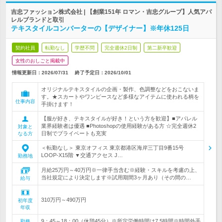
吉忠ファッション株式会社 | 【創業151年 ロマン・吉忠グループ】人気アパ
レルブランドと取引
テキスタイルコンバーターの【デザイナー】※年休125日
契約社員
転勤なし
学歴不問
完全週休2日制
第二新卒歓迎
女性のおしごと掲載中
情報更新日：2026/07/31
終了予定日：
2026/10/01
オリジナルテキスタイルの企画・製作、色調整などをおこないま
す。★スカートやワンピースなど多様なアイテムに使われる柄を
仕事内容
手掛けます！
【服が好き、テキスタイルが好き！という方を歓迎】■アパレル
業界経験者は優遇 ■Photoshopの使用経験がある方 ☆完全週休2
対象と
日制でプライベートも充実
なる方
＜転勤なし＞ 東京オフィス 東京都港区海岸三丁目9番15号
LOOP-X15階 ▼交通アクセス J…
勤務地
月給25万円～40万円※一律手当含む※経験・スキルを考慮の上、
当社規定により決定します※試用期間3ヶ月あり（その間の…
給与
310万円～490万円
初年度
年収
9：45～18：00（休憩45分）※所定労働時間は7.5時間※時間外手
勤務