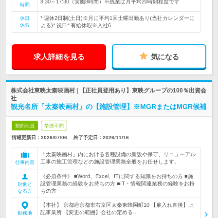
8:30～17:30（実働8時間）※残業は月平均20時間程度です
時間
* 週休2日制(土日)※月に平均1回土曜出勤あり(当社カレンダーに
休日
休暇
よる)* 祝日* 有給休暇※入社6…
求人詳細を見る
気になる
株式会社東映太秦映画村 | 【正社員登用あり】東映グループの100％出資会
社
観光名所「太秦映画村」の【施設管理】※MGRまたはMGR候補
契約社員
学歴不問
情報更新日：2026/07/06
終了予定日：
2026/11/16
「太秦映画村」内における各種設備の新設や保守、リニューアル
工事の施工管理などの施設管理業務全般をお任せします。
仕事内容
《必須条件》 ■Word、Excel、ITに関する知識をお持ちの方 ■施
設管理業務の経験をお持ちの方 ■IT・情報関連業務の経験をお持
対象と
ちの方
なる方
【本社】 京都府京都市右京区太秦東蜂岡町10 【雇入れ直後】上
記事業所 【変更の範囲】会社の定める…
勤務地