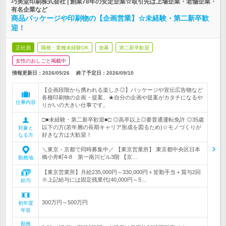
巧美堂印刷株式会社 | 創業78年の安定企業☆取引先は上場企業・老舗企業・
有名企業など
商品パッケージや印刷物の【企画営業】☆未経験・第二新卒歓
迎！
正社員
職種・業種未経験OK
急募
第二新卒歓迎
女性のおしごと掲載中
情報更新日：2026/05/26
終了予定日：
2026/09/10
【企画段階から携われる楽しさ◎】パッケージや宣伝広告物など
各種印刷物の企画・提案。★自分の企画や提案がカタチになるや
仕事内容
りがいの大きい仕事です。
□■未経験・第二新卒歓迎■□ ◎高卒以上◎要普通運転免許 ◎35歳
以下の方(若年層の長期キャリア形成を図るため)☆モノづくりが
対象と
好きな方は大歓迎！
なる方
＼東京・京都で同時募集中／ 【東京営業所】 東京都中央区日本
橋小舟町4-8 第一南川ビル3階 【京…
勤務地
【東京営業所】月給235,000円～330,000円＋皆勤手当＋賞与2回
※上記給与には固定残業代(40,000円～5…
給与
300万円～500万円
初年度
年収
勤務