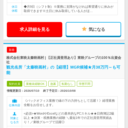
◆月9日（シフト制）※業務に支障がなければ希望通りに休みが
休日
休暇
取得できます※土日に休み取得している人がほ…
求人詳細を見る
気になる
新着
株式会社東映太秦映画村 | 【正社員登用あり】東映グループの100％出資会
社
観光名所「太秦映画村」の【経理】MGR候補★月38万円～も可
能
契約社員
業種未経験OK
急募
転勤なし
学歴不問
情報更新日：2026/07/10
終了予定日：
2026/10/08
《バックオフィス業務で縁の下の力持ちとして活躍！》経理業務
全般をお任せします。
仕事内容
<必須>★WordやExcelなどの基本的なPCスキル★★日商簿記2級
以上 ★決算・税務業務の経験 ＼最短1年での正社員登用実績あ
対象と
り！／東映グループで活躍◎
なる方