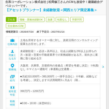
生和コーポレーション株式会社 | 松岡修三さんのCMも放送中！建築総合デ
ベロッパーです。
【アセットプランナー】未経験歓迎＜関西エリア限定募集＞
正社員
職種・業種未経験OK
急募
転勤なし
学歴不問
完全週休2日制
情報更新日：2026/07/24
終了予定日：
2027/01/14
土地を所有するオーナー様に対し、資産活用のコンサルティング
提案をお任せします。
仕事内容
未経験歓迎！＜必須＞高卒以上、社会人経験を2年以上お持ちの
方＜歓迎＞営業や不動産業界での実務経験がある方、前向きに業
対象と
務に取り組める方
なる方
大阪府、兵庫県、京都府内の各拠点（希望を考慮し決定） ※転勤
なし ※マイカー通勤可（車通勤は交通費…
勤務地
■月給310,000円～380,000円（一律手当含む）※年齢、経験など
を考慮し、決定します※試用期間3ヶ月あり（期…
給与
390万円～1200万円
初年度
年収
勤務
■9:00～18:00（休憩60分）
時間