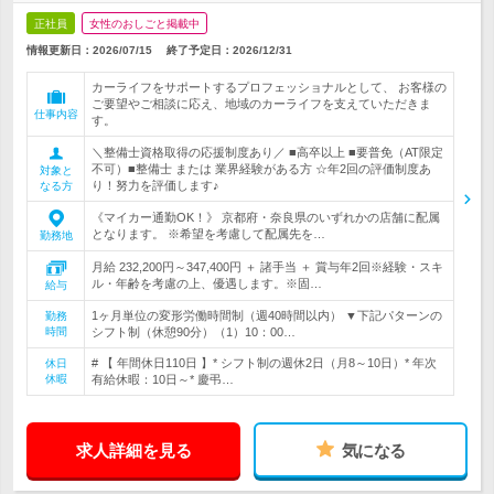
正社員
女性のおしごと掲載中
情報更新日：2026/07/15
終了予定日：
2026/12/31
カーライフをサポートするプロフェッショナルとして、 お客様の
ご要望やご相談に応え、地域のカーライフを支えていただきま
仕事内容
す。
＼整備士資格取得の応援制度あり／ ■高卒以上 ■要普免（AT限定
不可）■整備士 または 業界経験がある方 ☆年2回の評価制度あ
対象と
り！努力を評価します♪
なる方
《マイカー通勤OK！》 京都府・奈良県のいずれかの店舗に配属
となります。 ※希望を考慮して配属先を…
勤務地
月給 232,200円～347,400円 ＋ 諸手当 ＋ 賞与年2回※経験・スキ
ル・年齢を考慮の上、優遇します。※固…
給与
1ヶ月単位の変形労働時間制（週40時間以内） ▼下記パターンの
勤務
時間
シフト制（休憩90分）（1）10：00…
# 【 年間休日110日 】* シフト制の週休2日（月8～10日）* 年次
休日
休暇
有給休暇：10日～* 慶弔…
求人詳細を見る
気になる