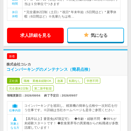
時間
当は１分単位でつきます
* 完全週休2日制（土日）* 祝日* 年末年始（5日間ほど）* 夏季休
休日
休暇
暇（6日間ほど）※先輩たちは有…
求人詳細を見る
気になる
新着
株式会社コレカ
コインパーキングのメンテナンス（簡易点検）
正社員
職種・業種未経験OK
急募
転勤なし
学歴不問
完全週休2日制
第二新卒歓迎
情報更新日：2026/08/04
終了予定日：
2026/09/07
コインパーキングを巡回し、精算機の簡単な点検や一次対応を行
う仕事です。※詳細は当社ホームページも是非ご参照ください
仕事内容
【高卒以上】要普免(AT限定可） ◆年齢・経験不問 ◆99％が
未経験スタートです！ ◆飲食業界等の異業種からの転職者が多数
対象と
活躍しています！
なる方