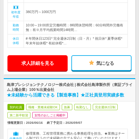
380万円～1000万円
初年度
年収
10:00～19:00所定労働時間：8時間休憩時間：60分時間外労働有
勤務
時間
無：有※月平均残業時間14時間…
# 年間休日123日* 完全週休2日制（日・月）* 祝日休* 夏季休暇*
休日
休暇
年末年始休暇* 有給休暇*…
求人詳細を見る
気になる
島津プレシジョンテクノロジー株式会社 | 株式会社島津製作所（東証プライ
ム上場企業）100％出資会社
★未経験から活躍できる【製造事務】★正社員登用実績多数
契約社員
職種・業種未経験OK
急募
転勤なし
完全週休2日制
第二新卒歓迎
女性のおしごと掲載中
情報更新日：2026/06/16
終了予定日：
2026/09/07
修理業務、工程管理業務に携わる事務処理を担当。★業務はチー
ム制で行うので未経験の方でも安心して働いていただけます！
仕事内容