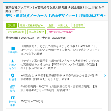
株式会社グッズマン | ★前職給与を最大限考慮 ★完全週休2日(土日祝)＆年
間休日124日
美容・健康雑貨メーカーの【Webデザイナー】月額例29.2万円～
正社員
職種・業種未経験OK
急募
転勤なし
学歴不問
完全週休2日制
第二新卒歓迎
女性のおしごと掲載中
情報更新日：2026/07/27
終了予定日：
2026/09/28
《自由度高く、あなたの感性も活かせる仕事！》■Webサイト、
LPページ、SNSなどのWebデザイン制作、SNSや広告プロモーシ
仕事内容
ョンなどをお任せ
《デザイン系の専門卒・経験が浅い方なども大歓迎★》いずれか
の実務経験をお持ちの方【WEBデザイン／SNS運用／EC運営】
対象と
◎土日祝休◎水曜ノー残業デー
なる方
★転勤なし ★京都本社積極募集中 ★四条烏丸駅から徒歩4分 ※
京都本社（四条烏丸）もしくは、東京オ…
勤務地
年俸350万円～700万円（月額例29.2万円～月額58.3万円）【東
京】年俸400万円～700万円（月額例33.3…
給与
350万円～700万円
初年度
年収