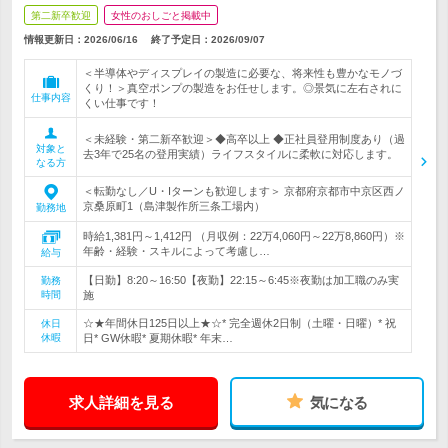
第二新卒歓迎
女性のおしごと掲載中
情報更新日：2026/06/16
終了予定日：
2026/09/07
＜半導体やディスプレイの製造に必要な、将来性も豊かなモノづ
くり！＞真空ポンプの製造をお任せします。◎景気に左右されに
仕事内容
くい仕事です！
＜未経験・第二新卒歓迎＞◆高卒以上 ◆正社員登用制度あり（過
対象と
去3年で25名の登用実績）ライフスタイルに柔軟に対応します。
なる方
＜転勤なし／U・Iターンも歓迎します＞ 京都府京都市中京区西ノ
京桑原町1（島津製作所三条工場内）
勤務地
時給1,381円～1,412円 （月収例：22万4,060円～22万8,860円）※
年齢・経験・スキルによって考慮し…
給与
【日勤】8:20～16:50【夜勤】22:15～6:45※夜勤は加工職のみ実
勤務
時間
施
☆★年間休日125日以上★☆* 完全週休2日制（土曜・日曜）* 祝
休日
休暇
日* GW休暇* 夏期休暇* 年末…
求人詳細を見る
気になる