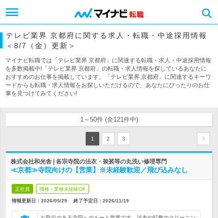
テレビ業界 京都府に関する求人・転職・中途採用情報
＜8/7（金）更新＞
マイナビ転職では「テレビ業界 京都府」に関連する転職・求人・中途採用情報
を多数掲載中!「テレビ業界 京都府」の転職・求人情報を探しているあなたに
おすすめのお仕事を掲載しています。「テレビ業界 京都府」に関連するキーワ
ードからも転職・求人情報をお探しいただけるので、あなたにぴったりのお仕
事を見つけてみてください!
1～50件 (全121件中)
1
2
3
株式会社和光舎 | 各宗寺院の法衣・袈裟等の丸洗い修理専門
≪京都≫寺院向けの【営業】※未経験歓迎／飛び込みなし
正社員
職種・業種未経験OK
情報更新日：2026/05/29
終了予定日：
2026/11/19
お取引のある寺院へのルート営業です。法衣や打敷のクリーニン