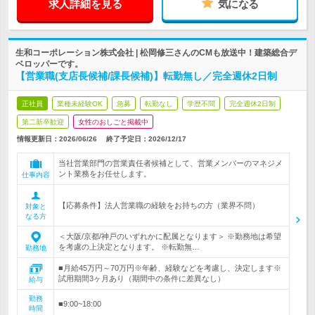
求人詳細を見る
気になる
生和コーポレーション株式会社 | 松岡修三さんのCMも放送中！建築総合デ
ベロッパーです。
【営業職(支店長候補/課長候補)】転勤無し／完全週休2日制
正社員
業種未経験OK
急募
転勤なし
学歴不問
完全週休2日制
第二新卒歓迎
女性のおしごと掲載中
情報更新日：2026/06/26
終了予定日：
2026/12/17
当社営業部門の営業責任者候補として、営業メンバーのマネジメ
ント業務をお任せします。
仕事内容
【応募条件】法人営業職の経験をお持ちの方（業界不問）
対象と
なる方
＜大阪/京都/神戸のいずれかに配属となります＞ ※勤務地は希望
を考慮の上決定となります。 ※転勤無…
勤務地
■月給45万円～70万円※年齢、経験などを考慮し、決定します※
試用期間3ヶ月あり（期間中の条件に差異なし）
給与
勤務
■9:00~18:00
時間