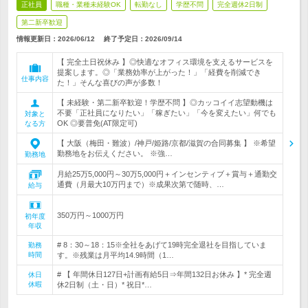
正社員
職種・業種未経験OK
転勤なし
学歴不問
完全週休2日制
第二新卒歓迎
情報更新日：2026/06/12
終了予定日：
2026/09/14
【 完全土日祝休み 】◎快適なオフィス環境を支えるサービスを
提案します。◎「業務効率が上がった！」「経費を削減でき
仕事内容
た！」そんな喜びの声が多数！
【 未経験・第二新卒歓迎！学歴不問 】◎カッコイイ志望動機は
不要「正社員になりたい」「稼ぎたい」「今を変えたい」何でも
対象と
OK ◎要普免(AT限定可)
なる方
【 大阪（梅田・難波）/神戸/姫路/京都/滋賀の合同募集 】 ※希望
勤務地をお伝えください。 ※強…
勤務地
月給25万5,000円～30万5,000円＋インセンティブ＋賞与＋通勤交
通費（月最大10万円まで）※成果次第で随時、…
給与
350万円～1000万円
初年度
年収
# 8：30～18：15※全社をあげて19時完全退社を目指していま
勤務
時間
す。※残業は月平均14.9時間（1…
# 【 年間休日127日+計画有給5日⇒年間132日お休み 】* 完全週
休日
休暇
休2日制（土・日）* 祝日*…