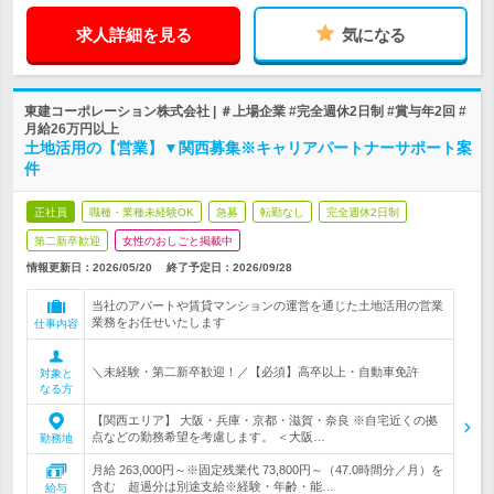
求人詳細を見る
気になる
東建コーポレーション株式会社 | ＃上場企業 #完全週休2日制 #賞与年2回 #
月給26万円以上
土地活用の【営業】▼関西募集※キャリアパートナーサポート案
件
正社員
職種・業種未経験OK
急募
転勤なし
完全週休2日制
第二新卒歓迎
女性のおしごと掲載中
情報更新日：2026/05/20
終了予定日：
2026/09/28
当社のアパートや賃貸マンションの運営を通じた土地活用の営業
業務をお任せいたします
仕事内容
＼未経験・第二新卒歓迎！／【必須】高卒以上・自動車免許
対象と
なる方
【関西エリア】 大阪・兵庫・京都・滋賀・奈良 ※自宅近くの拠
点などの勤務希望を考慮します。 ＜大阪…
勤務地
月給 263,000円～※固定残業代 73,800円～（47.0時間分／月）を
含む 超過分は別途支給※経験・年齢・能…
給与