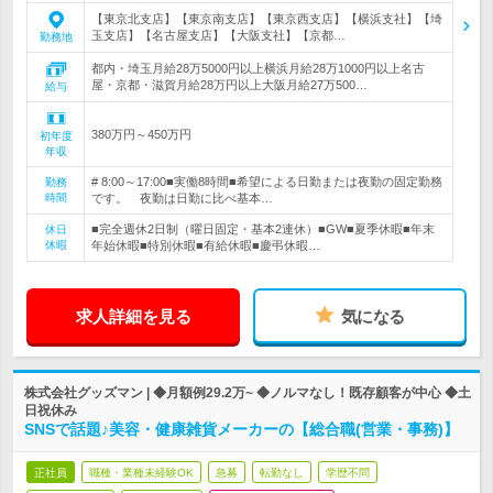
【東京北支店】【東京南支店】【東京西支店】【横浜支社】【埼
玉支店】【名古屋支店】【大阪支社】【京都…
勤務地
都内・埼玉月給28万5000円以上横浜月給28万1000円以上名古
屋・京都・滋賀月給28万円以上大阪月給27万500…
給与
380万円～450万円
初年度
年収
# 8:00～17:00■実働8時間■希望による日勤または夜勤の固定勤務
勤務
時間
です。 夜勤は日勤に比べ基本…
■完全週休2日制（曜日固定・基本2連休）■GW■夏季休暇■年末
休日
休暇
年始休暇■特別休暇■有給休暇■慶弔休暇…
求人詳細を見る
気になる
株式会社グッズマン | ◆月額例29.2万~ ◆ノルマなし！既存顧客が中心 ◆土
日祝休み
SNSで話題♪美容・健康雑貨メーカーの【総合職(営業・事務)】
正社員
職種・業種未経験OK
急募
転勤なし
学歴不問