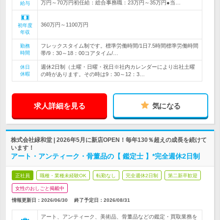
万円～70万円初任給：総合事務職：23万円～35万円●当…
給与
360万円～1100万円
初年度
年収
フレックスタイム制です。標準労働時間/1日7.5時間標準労働時間
勤務
時間
帯/9：30～18：00コアタイム/…
週休2日制（土曜・日曜・祝日※社内カレンダーにより出社土曜
休日
休暇
の時があります。その時は9：30～12：3…
求人詳細を見る
気になる
株式会社緑和堂 | 2026年5月に新店OPEN！毎年130％超えの成長を続けて
います！
アート・アンティーク・骨董品の【 鑑定士 】*完全週休2日制
正社員
職種・業種未経験OK
転勤なし
完全週休2日制
第二新卒歓迎
女性のおしごと掲載中
情報更新日：2026/06/30
終了予定日：
2026/08/31
アート、アンティーク、美術品、骨董品などの鑑定・買取業務を