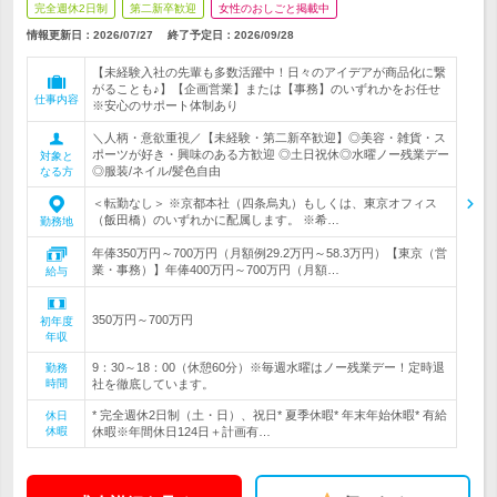
完全週休2日制
第二新卒歓迎
女性のおしごと掲載中
情報更新日：2026/07/27
終了予定日：
2026/09/28
【未経験入社の先輩も多数活躍中！日々のアイデアが商品化に繋
がることも♪】【企画営業】または【事務】のいずれかをお任せ
仕事内容
※安心のサポート体制あり
＼人柄・意欲重視／【未経験・第二新卒歓迎】◎美容・雑貨・ス
ポーツが好き・興味のある方歓迎 ◎土日祝休◎水曜ノー残業デー
対象と
◎服装/ネイル/髪色自由
なる方
＜転勤なし＞ ※京都本社（四条烏丸）もしくは、東京オフィス
（飯田橋）のいずれかに配属します。 ※希…
勤務地
年俸350万円～700万円（月額例29.2万円～58.3万円）【東京（営
業・事務）】年俸400万円～700万円（月額…
給与
350万円～700万円
初年度
年収
9：30～18：00（休憩60分）※毎週水曜はノー残業デー！定時退
勤務
時間
社を徹底しています。
* 完全週休2日制（土・日）、祝日* 夏季休暇* 年末年始休暇* 有給
休日
休暇
休暇※年間休日124日＋計画有…