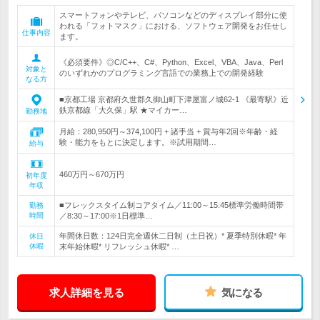
スマートフォンやテレビ、パソコンなどのディスプレイ部分に使
われる「フォトマスク」における、ソフトウェア開発をお任せし
仕事内容
ます。
《必須要件》◎C/C++、C#、Python、Excel、VBA、Java、Perl
対象と
のいずれかのプログラミング言語での業務上での開発経験
なる方
■京都工場 京都府久世郡久御山町下津屋富ノ城62-1 《最寄駅》近
鉄京都線「大久保」駅 ★マイカー…
勤務地
月給：280,950円～374,100円 + 諸手当 + 賞与年2回※年齢・経
験・能力をもとに決定します。※試用期間…
給与
460万円～670万円
初年度
年収
■フレックスタイム制コアタイム／11:00～15:45標準労働時間帯
勤務
時間
／8:30～17:00※1日標準…
年間休日数：124日完全週休二日制（土日祝）* 夏季特別休暇* 年
休日
休暇
末年始休暇* リフレッシュ休暇* …
求人詳細を見る
気になる