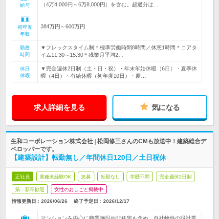
（4万4,000円～6万8,000円）を含む。超過分は…
給与
384万円～600万円
初年度
年収
▼フレックスタイム制＊標準労働時間8時間／休憩1時間＊コアタ
勤務
時間
イム11:30～15:30＊残業月平均2…
▼完全週休2日制（土・日・祝）・年末年始休暇（6日）・夏季休
休日
休暇
暇（4日）・有給休暇（初年度10日）・慶…
求人詳細を見る
気になる
生和コーポレーション株式会社 | 松岡修三さんのCMも放送中！建築総合デ
ベロッパーです。
【建築設計】転勤無し／年間休日120日／土日祝休
正社員
業種未経験OK
急募
転勤なし
学歴不問
完全週休2日制
第二新卒歓迎
女性のおしごと掲載中
情報更新日：2026/06/26
終了予定日：
2026/12/17
マンションを中心に商業施設や非住宅も含め、自社物件の設計業