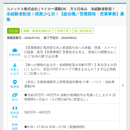
コメックス株式会社 | マイカー通勤OK 月９日休み 未経験者歓迎！
未経験者歓迎！残業少な目！【総合職／営業開発・営業事務】募
集
正社員
職種・業種未経験OK
学歴不問
第二新卒歓迎
情報更新日：2026/07/21
終了予定日：
2026/09/21
【営業開発】既存取引先と新規取引先への米飯・惣菜・スイーツ
の提案・販売【営業事務】営業担当を支え、現場との調整をおこ
仕事内容
なう”社内の要”のお仕事
【食への興味のある方・未経験歓迎＆年齢不問！】私生活も大切
にしながら、安定のOICグループで働きませんか？まずはお気軽
対象と
にご応募ください。
なる方
［本社］京都府城陽市上津屋境端32番地 ※車・バイク・自転車
通勤OK
勤務地
◆月給20万円～40万円※ 経験や前職給与を考慮いたします※ 試
用期間3ヶ月あり（その間の給与に変更なし）
給与
300万円～400万円
初年度
年収
勤務
◆8:30～17:30 or 8:00～17:00（実働8時間）
時間