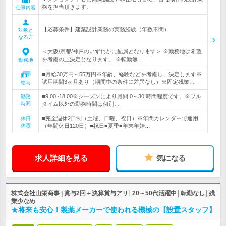
務を担当頂きます。
仕事内容
【応募条件】建築設計業務の実務経験（年数不問）
対象と
なる方
＜大阪/京都/神戸のいずれかに配属となります＞ ※勤務地は希望
を考慮の上決定となります。 ※転勤無…
勤務地
■月給30万円～55万円※年齢、経験などを考慮し、決定します※
試用期間3ヶ月あり（期間中の条件に差異なし）※固定残業…
給与
■9:00~18:00※シーズンにより月間 0～30 時間程度です。※フル
勤務
時間
タイム以外の勤務時間は個別…
■完全週休2日制（土曜、日曜、祝日）※年間カレンダーで運用
休日
休暇
（年間休日120日）■祝日■夏季■年末年始…
求人詳細を見る
気になる
株式会社山栄商事 | 賞与2回＋決算賞与アリ│20～50代活躍中│転勤なし│残
業少なめ
★将来も安心！製薬メーカーで使われる機械の【設置スタッフ】