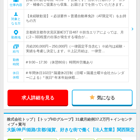
グ・補修のご提案から収集、お届けまでを担っていただきます。
仕事内容
【未経験歓迎】＜必須要件＞普通自動車免許（AT限定可）をお持
対象と
ちの方
なる方
京都府京都市伏見区新町3丁目487 ※担当エリアによっては、月
に2～3回程度の出張が発生する場合が…
勤務地
月給200,000円～250,000円（一律固定手当含む）※給与は経験・
実績を考慮し決定します。※上記月給は、一律営…
給与
勤務
# 9:00～17:30 （休憩80分）時間外労働あり
時間
# 年間休日102日* 隔週休2日制（日曜＋隔週土曜※会社カレンダ
休日
休暇
ーによる）* 祝日* 年末年始休暇…
求人詳細を見る
気になる
株式会社トップ | 【トップHDグループ】31歳月給例37.2万円＋インセンテ
ィブ＋賞与
大阪/神戸/姫路/京都/滋賀、好きな街で働く【法人営業】関西限定