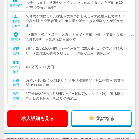
お任せします。★海外オークションに参加することも可能 ★20
仕事内容
～30代の若手活躍中
＼育成を前提とした採用★先輩のほとんどが未経験入社です！／
◎高卒以上 ◎要普通免許 ★営業や販売・接客経験などが活かせ
対象と
ます
なる方
:::■東京・横浜・埼玉・大阪・名古屋・京都・福岡・愛媛・兵庫
で募集中■::: ★配属先は希望を考…
勤務地
月給／27万1500円以上＋手当+賞与（200万円以上の支給実績あ
り）★鑑定士の資格を取ると、 等級が上がり給与が2…
給与
400万円～800万円
初年度
年収
09:45～18:45（ 休憩あり ）※平均残業時間／月10時間▼ 営業時
勤務
時間
間 ▼11:00～18：3…
* 完全週休2日制 (月8日以上／水曜固定休＋シフト制)└ 連休取得
休日
休暇
や土日のお休みも相談OK* 有給…
求人詳細を見る
気になる