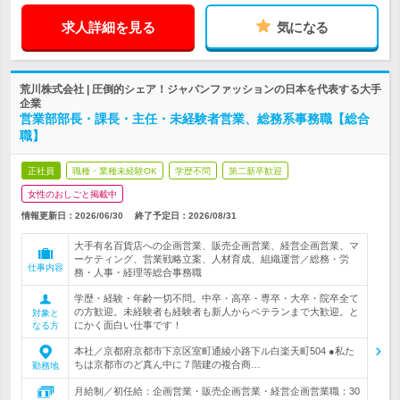
求人詳細を見る
気になる
荒川株式会社 | 圧倒的シェア！ジャパンファッションの日本を代表する大手
企業
営業部部長・課長・主任・未経験者営業、総務系事務職【総合
職】
正社員
職種・業種未経験OK
学歴不問
第二新卒歓迎
女性のおしごと掲載中
情報更新日：2026/06/30
終了予定日：
2026/08/31
大手有名百貨店への企画営業、販売企画営業、経営企画営業、マ
ーケティング、営業戦略立案、人材育成、組織運営／総務・労
仕事内容
務・人事・経理等総合事務職
学歴・経験・年齢一切不問。中卒・高卒・専卒・大卒・院卒全て
の方歓迎。未経験者も経験者も新人からベテランまで大歓迎。と
対象と
にかく面白い仕事です！
なる方
本社／京都府京都市下京区室町通綾小路下ル白楽天町504 ●私た
ちは京都市のど真ん中に７階建の複合商…
勤務地
月給制／初任給：企画営業・販売企画営業・経営企画営業職：30