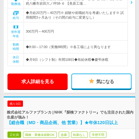
府八幡市岩田六ノ坪58-６ 【美原工場…
勤務地
◆月給20万円～40万円※ 経験や前職給与を考慮いたします※ 試
用期間3ヶ月あり（その間の給与に変更なし）
給与
300万円～400万円
初年度
年収
勤務
◆8:00～17:00（実働8時間）※各工場により異なります
時間
休日
◆月9日（シフト制）年間108日◆有給休暇◆慶弔休暇
休暇
求人詳細を見る
気になる
残り3日
株式会社アルファブランカ | NHK『探検ファクトリー』でも注目された国内
生産が強み！
【総合職（MD・商品企画、他 営業）】★年休120日以上
正社員
職種・業種未経験OK
急募
転勤なし
学歴不問