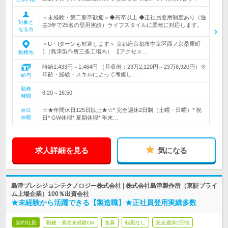
＜未経験・第二新卒歓迎＞◆高卒以上 ◆正社員登用制度あり（過
対象と
去3年で25名の登用実績）ライフスタイルに柔軟に対応します。
なる方
＜U・Iターンも歓迎します＞ 京都府京都市中京区西ノ京桑原町
1（島津製作所三条工場内） 【アクセス…
勤務地
時給1,433円～1,464円 （月収例：23万2,120円～23万6,920円）※
年齢・経験・スキルによって考慮し…
給与
勤務
8:20～16:50
時間
☆★年間休日125日以上★☆* 完全週休2日制（土曜・日曜）* 祝
休日
休暇
日* GW休暇* 夏期休暇* 年末…
求人詳細を見る
気になる
島津プレシジョンテクノロジー株式会社 | 株式会社島津製作所（東証プライ
ム上場企業）100％出資会社
★未経験から活躍できる【製造職】★正社員登用実績多数
契約社員
職種・業種未経験OK
急募
転勤なし
完全週休2日制