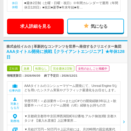
■週休2日制（土曜・日曜・祝日）※年間カレンダーで運用（年間
休日
休暇
休日120日）■祝日■夏季■年末年始■有…
求人詳細を見る
気になる
株式会社イルカ | 革新的なコンテンツを世界へ発信するクリエイター集団
AAAタイトル開発に挑戦【クライアントエンジニア】★年休128
日
正社員
急募
転勤なし
完全週休2日制
女性のおしごと掲載中
情報更新日：2026/06/30
終了予定日：
2026/12/21
AAAタイトルのコンシューマゲーム開発にて、Unreal Engine 5な
どを用いたシステム実装やグラフィック最適化をお任せします。
仕事内容
学歴不問！＜必須要件＞C++またはC#での開発経験3年以上＜歓
対象と
迎要件＞ハイエンドゲーム開発（UE）経験をお持ちの方
なる方
▼京都府京都市中京区押西洞院町612番地 アルテ御池3階 京都ス
タジオ 【雇入れ直後】上記事業所…
勤務地
▼月給27万円～50万円※上記月給には、月20時間の固定残業代