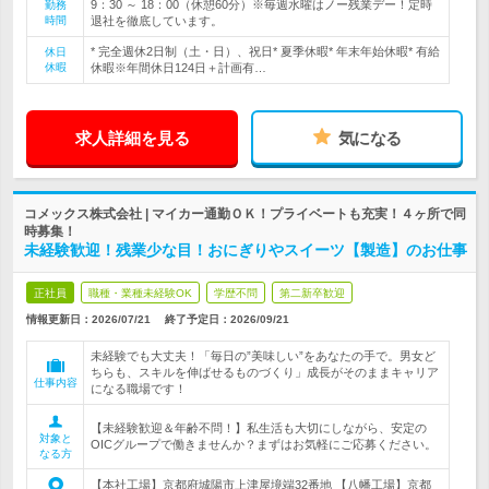
9：30 ～ 18：00（休憩60分）※毎週水曜はノー残業デー！定時
勤務
時間
退社を徹底しています。
* 完全週休2日制（土・日）、祝日* 夏季休暇* 年末年始休暇* 有給
休日
休暇
休暇※年間休日124日＋計画有…
求人詳細を見る
気になる
コメックス株式会社 | マイカー通勤ＯＫ！プライベートも充実！４ヶ所で同
時募集！
未経験歓迎！残業少な目！おにぎりやスイーツ【製造】のお仕事
正社員
職種・業種未経験OK
学歴不問
第二新卒歓迎
情報更新日：2026/07/21
終了予定日：
2026/09/21
未経験でも大丈夫！「毎日の”美味しい”をあなたの手で。男女ど
ちらも、スキルを伸ばせるものづくり」成長がそのままキャリア
仕事内容
になる職場です！
【未経験歓迎＆年齢不問！】私生活も大切にしながら、安定の
対象と
OICグループで働きませんか？まずはお気軽にご応募ください。
なる方
【本社工場】京都府城陽市上津屋境端32番地 【八幡工場】京都