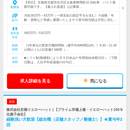
【本社】 京都府京都市右京区太秦東蜂岡町10 自転車・バイク通
勤可能です。 【雇入れ直後】上記事業…
勤務地
月給38万円～43万円（一律支給の固定手当を含む）※経験・年
齢・資格など考慮し優遇いたします※賞与相当額は月収に含む…
給与
456万円～516万円
初年度
年収
《1年単位の変形労働時間制（週平均40時間以内）》9:30～21:30
勤務
時間
の間のうち1日実働7.5時間（…
■シフト制(勤務割により月 9 日休み)* 年間有給休暇10日～（下限
休日
休暇
日数は、入社半年経過後の付与日…
求人詳細を見る
気になる
新着
株式会社京都イエローハット | 【プライム市場上場・イエローハット100％
出資子会社】
経験浅い方歓迎【総合職（店舗スタッフ／整備士）】★賞与年2
回