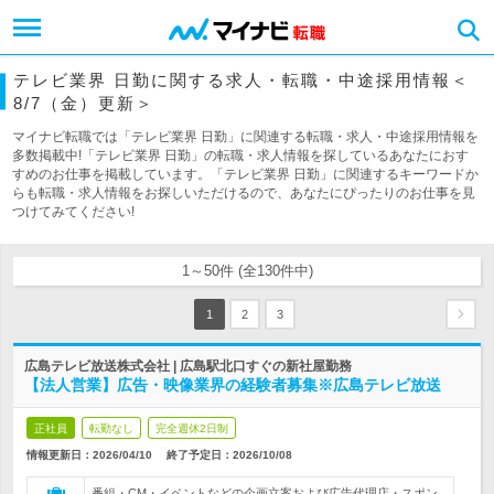
テレビ業界 日勤に関する求人・転職・中途採用情報＜
8/7（金）更新＞
マイナビ転職では「テレビ業界 日勤」に関連する転職・求人・中途採用情報を
多数掲載中!「テレビ業界 日勤」の転職・求人情報を探しているあなたにおす
すめのお仕事を掲載しています。「テレビ業界 日勤」に関連するキーワードか
らも転職・求人情報をお探しいただけるので、あなたにぴったりのお仕事を見
つけてみてください!
1～50件 (全130件中)
1
2
3
広島テレビ放送株式会社 | 広島駅北口すぐの新社屋勤務
【法人営業】広告・映像業界の経験者募集※広島テレビ放送
正社員
転勤なし
完全週休2日制
情報更新日：2026/04/10
終了予定日：
2026/10/08
番組・CM・イベントなどの企画立案および広告代理店・スポン