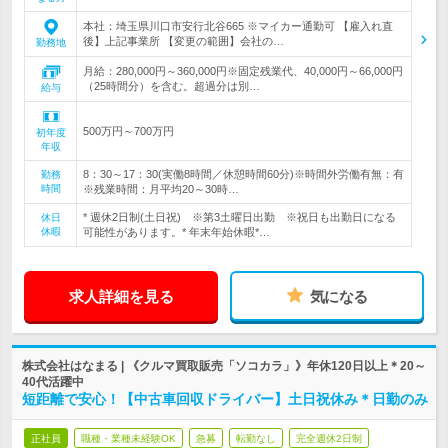
本社：埼玉県川口市安行北谷665 ※マイカー通勤可 【雇入れ直
後】上記事業所 【変更の範囲】会社の…
勤務地
月給：280,000円～360,000円※固定残業代、40,000円～66,000円
（25時間分）を含む。超過分は別…
給与
500万円～700万円
初年度
年収
8：30～17：30(実働8時間／休憩時間60分)※時間外労働有無：有
勤務
時間
※残業時間：月平均20～30時…
* 週休2日制(土日祝) ※第3土曜日出勤 ※祝日も出勤日になる
休日
休暇
可能性があります。* 年末年始休暇*…
求人詳細を見る
気になる
株式会社はなまる | 《クルマ買取販売「ソコカラ」》年休120日以上＊20～
40代活躍中
短距離で安心！【中古車回収ドライバー】土日祝休み＊日勤のみ
正社員
職種・業種未経験OK
急募
転勤なし
完全週休2日制