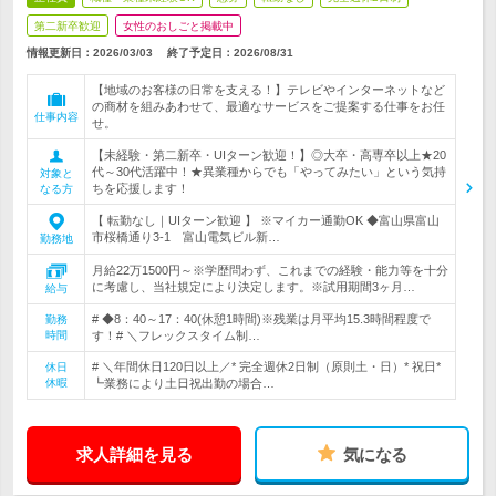
第二新卒歓迎
女性のおしごと掲載中
情報更新日：2026/03/03
終了予定日：
2026/08/31
【地域のお客様の日常を支える！】テレビやインターネットなど
の商材を組みあわせて、最適なサービスをご提案する仕事をお任
仕事内容
せ。
【未経験・第二新卒・UIターン歓迎！】◎大卒・高専卒以上★20
代～30代活躍中！★異業種からでも「やってみたい」という気持
対象と
ちを応援します！
なる方
【 転勤なし｜UIターン歓迎 】 ※マイカー通勤OK ◆富山県富山
市桜橋通り3-1 富山電気ビル新…
勤務地
月給22万1500円～※学歴問わず、これまでの経験・能力等を十分
に考慮し、当社規定により決定します。※試用期間3ヶ月…
給与
# ◆8：40～17：40(休憩1時間)※残業は月平均15.3時間程度で
勤務
時間
す！# ＼フレックスタイム制…
# ＼年間休日120日以上／* 完全週休2日制（原則土・日）* 祝日*
休日
休暇
┗業務により土日祝出勤の場合…
求人詳細を見る
気になる