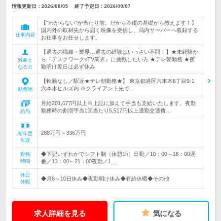
情報更新日：2026/08/05
終了予定日：
2026/09/07
【"わからない"が当たり前。だから基礎の基礎から教えます！】
国内外の取材先から届く映像を受信し、局内サーバーへ収録する
仕事内容
お仕事をお任せします。
【過去の職種・業界…過去の経験はいっさい不問！】★未経験か
ら『デスクワーク×TV業界』に挑戦したい方 ★テレ朝勤務 ★夜
対象と
勤明け翌日は必ず休み
なる方
【転勤なし／駅近★テレ朝勤務★】 東京都港区六本木6丁目9-1
六本木ヒルズ内 ※クライアント先で…
勤務地
月給201,677円以上※上記に加えて手当も支給いたします。夜勤
勤務時の割増手当1回当たり5,517円以上通勤交通費…
給与
288万円～336万円
初年度
年収
◆下記いずれかでシフト制（休憩1h）日勤／10：00～18：00遅
勤務
時間
番／13：00～21：00夜勤／1…
休日
◆月8～10日休み◆夜勤明け休み◆有給休暇◆その他
休暇
求人詳細を見る
気になる