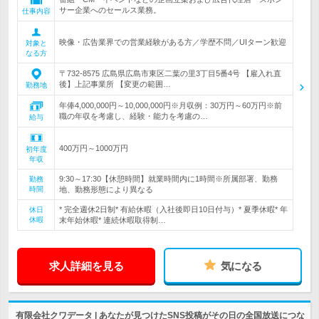
サー企業へのセールス業務。
仕事内容
映像・広告業界での営業経験がある方／学歴不問／UIターン歓迎
対象と
なる方
〒732-8575 広島県広島市東区二葉の里3丁目5番4号 【雇入れ直
後】上記事業所 【変更の範囲…
勤務地
年俸4,000,000円～10,000,000円※月収例：30万円～60万円※前
職の年収を考慮し、経験・能力を考慮の…
給与
400万円～1000万円
初年度
年収
9:30～17:30【休憩時間】就業時間内に1時間※所属部署、勤務
勤務
時間
地、勤務形態により異なる
* 完全週休2日制* 有給休暇（入社後即日10日付与）* 夏季休暇* 年
休日
休暇
末年始休暇* 連続休暇取得制…
求人詳細を見る
気になる
有限会社クワデータ | あなたが見つけたSNS投稿がその日の全国放送につな