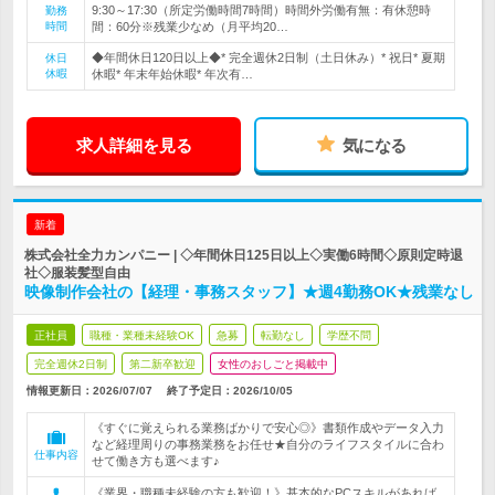
9:30～17:30（所定労働時間7時間）時間外労働有無：有休憩時
勤務
時間
間：60分※残業少なめ（月平均20…
◆年間休日120日以上◆* 完全週休2日制（土日休み）* 祝日* 夏期
休日
休暇
休暇* 年末年始休暇* 年次有…
求人詳細を見る
気になる
新着
株式会社全力カンパニー | ◇年間休日125日以上◇実働6時間◇原則定時退
社◇服装髪型自由
映像制作会社の【経理・事務スタッフ】★週4勤務OK★残業なし
正社員
職種・業種未経験OK
急募
転勤なし
学歴不問
完全週休2日制
第二新卒歓迎
女性のおしごと掲載中
情報更新日：2026/07/07
終了予定日：
2026/10/05
《すぐに覚えられる業務ばかりで安心◎》書類作成やデータ入力
など経理周りの事務業務をお任せ★自分のライフスタイルに合わ
仕事内容
せて働き方も選べます♪
《業界・職種未経験の方も歓迎！》基本的なPCスキルがあれば