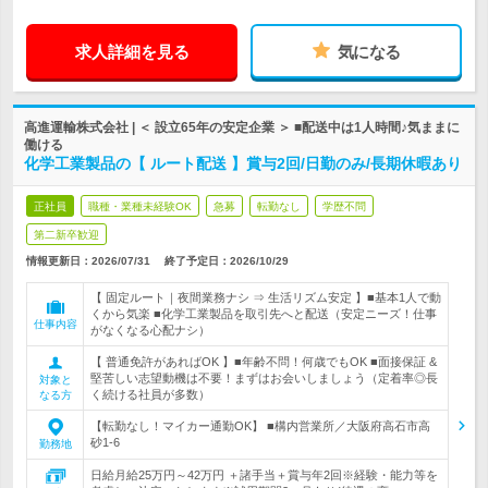
求人詳細を見る
気になる
高進運輸株式会社 | ＜ 設立65年の安定企業 ＞ ■配送中は1人時間♪気ままに
働ける
化学工業製品の【 ルート配送 】賞与2回/日勤のみ/長期休暇あり
正社員
職種・業種未経験OK
急募
転勤なし
学歴不問
第二新卒歓迎
情報更新日：2026/07/31
終了予定日：
2026/10/29
【 固定ルート｜夜間業務ナシ ⇒ 生活リズム安定 】■基本1人で動
くから気楽 ■化学工業製品を取引先へと配送（安定ニーズ！仕事
仕事内容
がなくなる心配ナシ）
【 普通免許があればOK 】■年齢不問！何歳でもOK ■面接保証 &
堅苦しい志望動機は不要！まずはお会いしましょう（定着率◎長
対象と
く続ける社員が多数）
なる方
【転勤なし！マイカー通勤OK】 ■構内営業所／大阪府高石市高
砂1-6
勤務地
日給月給25万円～42万円 ＋諸手当＋賞与年2回※経験・能力等を