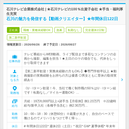
石川テレビ企業株式会社 | ★石川テレビの100％出資子会社 ★手当・福利厚
生充実
石川の魅力を発信する【動画クリエイター】★年間休日122日
正社員
職種・業種未経験OK
急募
転勤なし
完全週休2日制
第二新卒歓迎
情報更新日：2026/06/26
終了予定日：
2026/08/27
テレビ番組からWEB動画、ライブ配信まで多彩なコンテンツの企
画から撮影、編集を担当！★土日のロケの場合でも、代休をしっ
仕事内容
かり取得できます
【第二新卒歓迎！実務未経験の方もOK♪】◆専門学校卒以上 ★動
画撮影の実務経験をお持ちの方は優遇 ◎男女ともに育休の取得実
対象と
績あり
なる方
《U・Iターン歓迎！今、当社で働く制作職の50％はU・Iターン組
です！転勤なし／マイカー通勤OK》…
勤務地
月給：19万8,000円以上+諸手当【月収例】例1:23万円 ※22歳時
給与/新卒入社（各種手当含む）例2:30万円…
給与
10：00～18：30（休憩60分）※裁量が大きく、自分のペースで
勤務
時間
働けるのでメリハリをつけて早く帰っ…
# 年間休日122日* 週休2日（土日）* 祝日* GW* 夏季休暇* 年末年
休日