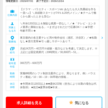
情報更新日：2026/07/31
終了予定日：
2026/12/24
【ドラマ・バラエティ・スポーツetc あなたも大人気番組を作る
一員へ♪】＼未経験スタートが74％＆20代メイン／★チームで働
仕事内容
くから困ったときも安心♪
＼年休120日以上＆無駄な残業一切なし！／★「テレビ・エンタ
メ業界に興味がある」⇒まずはそれだけで応募OK！☆★学歴・
対象と
年齢不問☆★
なる方
東京都内の各主要テレビ局や制作会社（港区、渋谷区）／★転勤
なし★直行直帰★引っ越しサポートあり T…
勤務地
月給24万円～40万円※経験・能力などを考慮して決定します。※
上記には固定残業代（20時間分／30,800円～51,…
給与
300万円～600万円
初年度
年収
実働8時間のシフト制担当案件により、異なります。例）バラエ
勤務
時間
ティ番組／10：00～19：00早朝の情報…
★年間休日120日以上★■週休2日制（担当により出勤の場合は代
休日
休暇
休取得） ■祝日■夏季休暇■年末…
求人詳細を見る
気になる