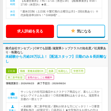
【高瀬営業所】7:45～17:15（休憩1.5h）【船橋事業所】8:00～
勤務
時間
17:00（休憩1h）★夜…
* 週休2日制（土日祝 ※繁忙期の土曜日は月1～2回出勤あり）※
休日
休暇
代休取得率100％！* GW休暇* …
求人詳細を見る
気になる
株式会社サンセブン | CMでも話題♪滋賀県トップクラスの知名度／社員寮あ
り・転勤なし
未経験から月給28万以上！【配送スタッフ】日勤のみ＆長距離な
し
正社員
職種・業種未経験OK
急募
転勤なし
学歴不問
第二新卒歓迎
女性のおしごと掲載中
情報更新日：2026/06/23
終了予定日：
2026/08/24
サッシなどの住宅設備品やエクステリア商品など、暮らしに欠か
せないアイテムをお届け！◎長距離運転はありません。滋賀県＆
仕事内容
京都の一部エリア
＜未経験・第二新卒歓迎／運転が好きな方にピッタリ！＞◎要普
通運転免許（AT限定可）◎高卒以上 ★中型免許をお持ちの方は
対象と