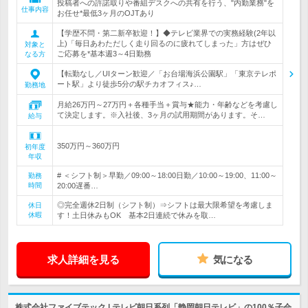
投稿者への許諾取りや番組デスクへの共有を行う、"内勤業務"を
仕事内容
お任せ*最低3ヶ月のOJTあり
【学歴不問・第二新卒歓迎！】◆テレビ業界での実務経験(2年以
上)「毎日あわただしく走り回るのに疲れてしまった」方はぜひ
対象と
ご応募を*基本週3～4日勤務
なる方
【転勤なし／UIターン歓迎／「お台場海浜公園駅」「東京テレポ
ート駅」より徒歩5分の駅チカオフィス♪…
勤務地
月給26万円～27万円＋各種手当＋賞与★能力・年齢などを考慮し
て決定します。※入社後、3ヶ月の試用期間があります。そ…
給与
350万円～360万円
初年度
年収
# ＜シフト制＞早勤／09:00～18:00日勤／10:00～19:00、11:00～
勤務
時間
20:00遅番…
◎完全週休2日制（シフト制）⇒シフトは最大限希望を考慮しま
休日
休暇
す！土日休みもOK 基本2日連続で休みを取…
求人詳細を見る
気になる
株式会社ファイブテック | テレビ朝日系列「静岡朝日テレビ」の100％子会