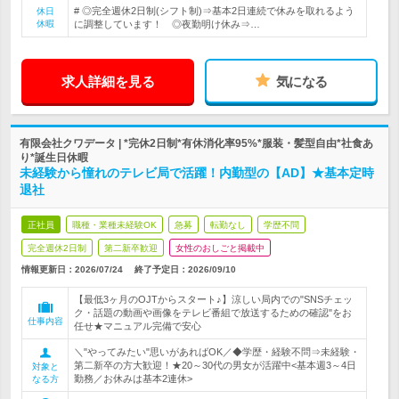
# ◎完全週休2日制(シフト制)⇒基本2日連続で休みを取れるよう
休日
休暇
に調整しています！ ◎夜勤明け休み⇒…
求人詳細を見る
気になる
有限会社クワデータ | *完休2日制*有休消化率95%*服装・髪型自由*社食あ
り*誕生日休暇
未経験から憧れのテレビ局で活躍！内勤型の【AD】★基本定時
退社
正社員
職種・業種未経験OK
急募
転勤なし
学歴不問
完全週休2日制
第二新卒歓迎
女性のおしごと掲載中
情報更新日：2026/07/24
終了予定日：
2026/09/10
【最低3ヶ月のOJTからスタート♪】涼しい局内での"SNSチェッ
ク・話題の動画や画像をテレビ番組で放送するための確認"をお
仕事内容
任せ★マニュアル完備で安心
＼"やってみたい"思いがあればOK／◆学歴・経験不問⇒未経験・
第二新卒の方大歓迎！★20～30代の男女が活躍中<基本週3～4日
対象と
勤務／お休みは基本2連休>
なる方