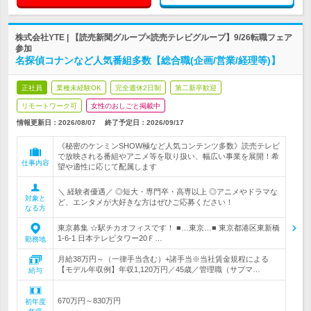
株式会社YTE | 【読売新聞グループ×読売テレビグループ】9/26転職フェア
参加
名探偵コナンなど人気番組多数【総合職(企画/営業/経理等)】
正社員
業種未経験OK
完全週休2日制
第二新卒歓迎
リモートワーク可
女性のおしごと掲載中
情報更新日：2026/08/07
終了予定日：
2026/09/17
《秘密のケンミンSHOW極など人気コンテンツ多数》読売テレビ
で放映される番組やアニメ等を取り扱い、幅広い事業を展開！希
仕事内容
望や適性に応じて配属します
＼ 経験者優遇／ ◎短大・専門卒・高専以上 ◎アニメやドラマな
対象と
ど、エンタメが大好きな方はぜひご応募ください！
なる方
東京募集 ☆駅チカオフィスです！ ■…東京…■ 東京都港区東新橋
1-6-1 日本テレビタワー20Ｆ…
勤務地
月給38万円～（一律手当含む）+諸手当※当社賃金規程による
【モデル年収例】年収1,120万円／45歳／管理職（サブマ…
給与
670万円～830万円
初年度