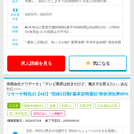
考慮し、決定いたします※試用期間3ヶ月あり(待遇の変…
給与
300万円～500万円
初年度
年収
■1年単位の変形労働時間制(週平均40時間以内)8時15分～17時00
勤務
時間
分(休憩あり)※残業は月平均2…
休日
* 週休二日制(日、祝＋その他)* 夏季休暇* 年末年始休暇* 有給休暇
休暇
求人詳細を見る
気になる
有限会社クワデータ | 「テレビ業界は好きだけど、働き方を変えたい」あな
たに――
リサーチ特化の【AD】*完休2日制*基本定時退社*有休消化率95%
正社員
職種未経験OK
急募
転勤なし
学歴不問
完全週休2日制
第二新卒歓迎
女性のおしごと掲載中
情報更新日：2026/07/24
終了予定日：
2026/09/10
【20～30代の男女が活躍中】SNSからニュースのタネを発掘し、