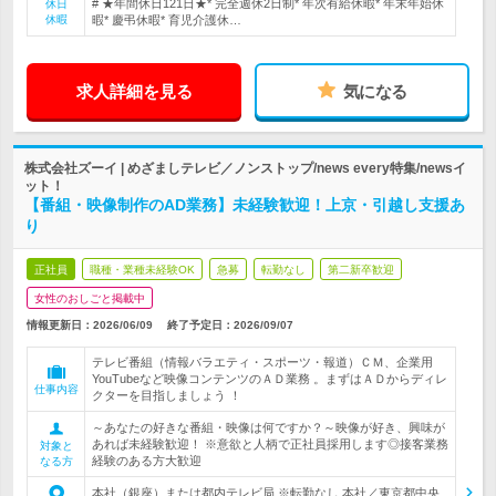
# ★年間休日121日★* 完全週休2日制* 年次有給休暇* 年末年始休
休日
休暇
暇* 慶弔休暇* 育児介護休…
求人詳細を見る
気になる
株式会社ズーイ | めざましテレビ／ノンストップ/news every特集/newsイ
ット！
【番組・映像制作のAD業務】未経験歓迎！上京・引越し支援あ
り
正社員
職種・業種未経験OK
急募
転勤なし
第二新卒歓迎
女性のおしごと掲載中
情報更新日：2026/06/09
終了予定日：
2026/09/07
テレビ番組（情報バラエティ・スポーツ・報道）ＣＭ、企業用
YouTubeなど映像コンテンツのＡＤ業務 。まずはＡＤからディレ
仕事内容
クターを目指しましょう ！
～あなたの好きな番組・映像は何ですか？～映像が好き、興味が
あれば未経験歓迎！ ※意欲と人柄で正社員採用します◎接客業務
対象と
経験のある方大歓迎
なる方
本社（銀座）または都内テレビ局 ※転勤なし 本社／東京都中央