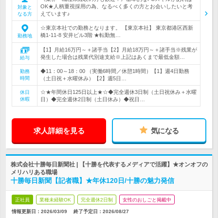
OK★人柄重視採用の為、なるべく多くの方とお会いしたいと考
対象と
えています♪
なる方
☆東京本社での勤務となります。 【東京本社】 東京都港区西新
橋1-11-8 安井ビル3階 ★転勤無…
勤務地
【1】月給16万円～＋諸手当【2】月給18万円～＋諸手当※残業が
発生した場合は残業代別途支給※上記はあくまで最低金額…
給与
◆11：00～18：00 （実働6時間／休憩1時間）【1】週4日勤務
勤務
時間
（土日祝＋水曜休み）【2】週5日…
☆★年間休日125日以上★☆◆完全週休3日制（土日祝休み＋水曜
休日
休暇
日）◆完全週休2日制（土日休み）◆祝日…
求人詳細を見る
気になる
株式会社十勝毎日新聞社 | 【十勝を代表するメディアで活躍】★オンオフの
メリハリある職場
十勝毎日新聞【記者職】★年休120日/十勝の魅力発信
正社員
業種未経験OK
完全週休2日制
女性のおしごと掲載中
情報更新日：2026/03/09
終了予定日：
2026/08/27