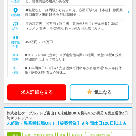
ど、映像関連の知識がある方
なる方
◆転勤なし・静岡駅から徒歩10分、音羽町駅3分 【本社】 静岡県
静岡市葵区東町15番地 静岡朝日テ…
勤務地
月給21万円～40万円＋諸手当＋賞与年3回【モデル年収】30歳
（カメラ/音声）年収500万円～520万円35歳（カメ…
給与
450万円～650万円
初年度
年収
# 9:30～18:00（定時）※所定労働時間7.5時間／休憩1時間# 残業
勤務
時間
時間部門によって異なりま…
# ★年間休日121日★* 完全週休2日制* 年次有給休暇* 年末年始休
休日
休暇
暇* 慶弔休暇* 育児介護休…
求人詳細を見る
気になる
株式会社ケーブルテレビ富山 | ★未経験OK★賞与4.5か月分★完全週休2日
制★フレックス
未経験・異業種転職OK！【提案営業】★年間休日120日以上★
正社員
職種・業種未経験OK
急募
転勤なし
完全週休2日制