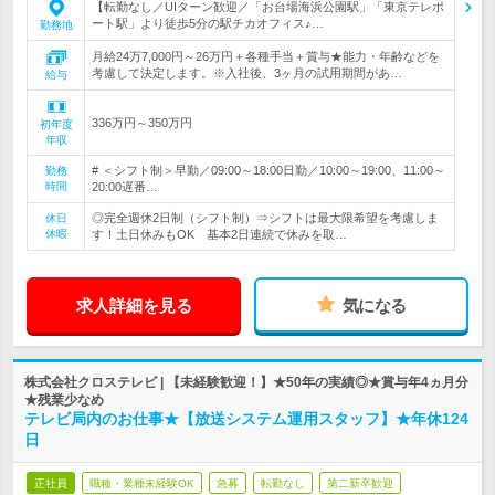
【転勤なし／UIターン歓迎／「お台場海浜公園駅」「東京テレポ
ート駅」より徒歩5分の駅チカオフィス♪…
勤務地
月給24万7,000円～26万円＋各種手当＋賞与★能力・年齢などを
考慮して決定します。※入社後、3ヶ月の試用期間があ…
給与
336万円～350万円
初年度
年収
# ＜シフト制＞早勤／09:00～18:00日勤／10:00～19:00、11:00～
勤務
時間
20:00遅番…
◎完全週休2日制（シフト制）⇒シフトは最大限希望を考慮しま
休日
休暇
す！土日休みもOK 基本2日連続で休みを取…
求人詳細を見る
気になる
株式会社クロステレビ | 【未経験歓迎！】★50年の実績◎★賞与年4ヵ月分
★残業少なめ
テレビ局内のお仕事★【放送システム運用スタッフ】★年休124
日
正社員
職種・業種未経験OK
急募
転勤なし
第二新卒歓迎