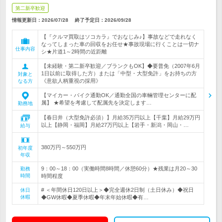
第二新卒歓迎
情報更新日：2026/07/28
終了予定日：
2026/09/28
【『クルマ買取はソコカラ』でおなじみ♪】事故などで走れなく
なってしまった車の回収をお任せ★事故現場に行くことは一切ナ
仕事内容
シ★片道1～2時間の近距離
【未経験・第二新卒歓迎／ブランクもOK】◆要普免（2007年6月
1日以前に取得した方）または「中型・大型免許」をお持ちの方
対象と
《意欲人柄重視の採用》
なる方
【マイカー・バイク通勤OK／通勤全国の車輛管理センターに配
属】 ★希望を考慮して配属先を決定します…
勤務地
【春日井（大型免許必須）】月給35万円以上【千葉】月給29万円
以上【静岡・福岡】月給27万円以上【岩手・新潟・岡山・…
給与
380万円～550万円
初年度
年収
9：00～18：00（実働時間8時間／休憩60分）★残業は月20～30
勤務
時間
時間程度
# ＜年間休日120日以上＞◆完全週休2日制（土日休み）◆祝日
休日
休暇
◆GW休暇◆夏季休暇◆年末年始休暇◆有…