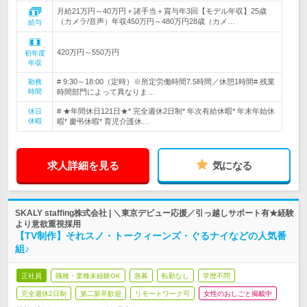
月給21万円～40万円＋諸手当＋賞与年3回【モデル年収】25歳
（カメラ/音声）年収450万円～480万円28歳（カメ…
給与
420万円～550万円
初年度
年収
# 9:30～18:00（定時）※所定労働時間7.5時間／休憩1時間# 残業
勤務
時間
時間部門によって異なりま…
# ★年間休日121日★* 完全週休2日制* 年次有給休暇* 年末年始休
休日
休暇
暇* 慶弔休暇* 育児介護休…
求人詳細を見る
気になる
SKALY staffing株式会社 | ＼東京デビュー応援／引っ越しサポート有★経験
より意欲重視採用
【TV制作】それスノ・トークィーンズ・ぐるナイなどの人気番
組♪
正社員
職種・業種未経験OK
急募
転勤なし
学歴不問
完全週休2日制
第二新卒歓迎
リモートワーク可
女性のおしごと掲載中