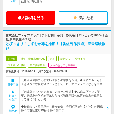
休暇
始休暇* 有給休暇
求人詳細を見る
気になる
株式会社ファイブテック | テレビ朝日系列「静岡朝日テレビ」の100％子会
社/県内視聴率３冠
とびっきり！しずおか等を撮影！【番組制作技術】※未経験歓
迎！
正社員
職種・業種未経験OK
急募
転勤なし
学歴不問
完全週休2日制
第二新卒歓迎
女性のおしごと掲載中
情報更新日：2026/07/28
終了予定日：
2026/09/28
【希望や適性に応じていずれかの業務を担当】◆撮影クルーもし
くはスタジオ技術スタッフとして、ビデオエンジニアなどを担当
仕事内容
【未経験でもやる気次第！UIターン歓迎】◆30歳以下＊第２新
卒、映像系の学校を卒業した方で映像関連の技術を生涯の仕事と
対象と
して身につけたい方
なる方
◆転勤なし・静岡駅から徒歩10分、音羽町駅3分 【本社】 静岡県
静岡市葵区東町15番地 静岡朝日テ…
勤務地