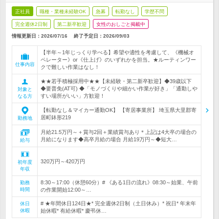
正社員
職種・業種未経験OK
急募
転勤なし
学歴不問
完全週休2日制
第二新卒歓迎
女性のおしごと掲載中
情報更新日：2026/07/16
終了予定日：
2026/09/03
【半年～1年じっくり学べる】希望や適性を考慮して、《機械オ
ペレーター》or《仕上げ》のいずれかを担当。★ルーティンワー
仕事内容
クで難しい作業はなし！
★★若手積極採用中★★【未経験・第二新卒歓迎】◆39歳以下
◆要普免(AT可) ◆「モノづくりや細かい作業が好き」「通勤しや
対象と
すい場所がいい」方歓迎！
なる方
【転勤なし＆マイカー通勤OK】 【寄居事業所】 埼玉県大里郡寄
居町鉢形219
勤務地
月給21.5万円～＋賞与2回＋業績賞与あり＊上記は4大卒の場合の
月給になります◆高卒月給の場合 月給19万円～◆短大…
給与
320万円～420万円
初年度
年収
8:30～17:00（休憩60分）# 《ある1日の流れ》08:30～始業、午前
勤務
時間
の作業開始12:00～…
# ★年間休日124日★* 完全週休2日制（土日休み）* 祝日* 年末年
休日
休暇
始休暇* 有給休暇* 慶弔休…