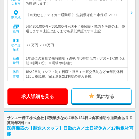
尚歓迎します！
なる方
《 転勤なし／マイカー通勤可 》 滋賀県守山市水保町1219-1
勤務地
月給280,000円～350,000円＋諸手当※経験・能力を考慮の上、優
遇します※上記はあくまでも最低保証です※上記…
給与
350万円～500万円
初年度
年収
1年単位の変形労働時間制（週平均40時間以内）8:30～17:30（休
勤務
時間
憩1時間30分）※現場や時期に…
週休2日制（シフト制）日曜・祝日＋土曜交代制など★年間休日
休日
休暇
115日※現在、完全週休2日制度の導入を検…
求人詳細を見る
気になる
サンエー精工株式会社 | #残業少なめ #年休124日 #食事補助や退職金あり #
賞与年2回＋α
医療機器の【製造スタッフ】日勤のみ／土日祝休み／17時退社可
能