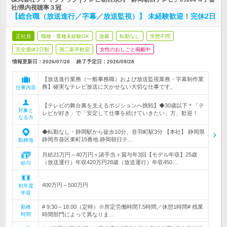
社/県内視聴率３冠
【総合職（放送進行／字幕／放送監視）】 未経験歓迎！完休2日
正社員
職種・業種未経験OK
急募
転勤なし
学歴不問
完全週休2日制
第二新卒歓迎
女性のおしごと掲載中
情報更新日：2026/07/28
終了予定日：
2026/09/28
【放送進行業務（一般事務職）および放送監視業務・字幕制作業
務】確実なテレビ放送に欠かせない大切な仕事です。
仕事内容
【テレビの舞台裏を支えるポジションへ挑戦】◆30歳以下＊「テ
対象と
レビが好き」で「安定して仕事を続けていきたい」方、歓迎！
なる方
◆転勤なし・静岡駅から徒歩10分、音羽町駅3分 【本社】 静岡県
静岡市葵区東町15番地 静岡朝日テ…
勤務地
月給21万円～40万円＋諸手当＋賞与年3回【モデル年収】25歳
（放送運行）年収420万円28歳（放送運行）年収450…
給与
400万円～500万円
初年度
年収
# 9:30～18:00（定時）※所定労働時間7.5時間／休憩1時間# 残業
勤務
時間
時間部門によって異なりま…