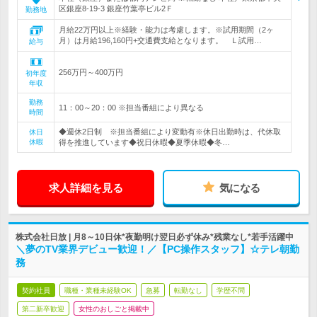
区銀座8-19-3 銀座竹葉亭ビル2Ｆ
勤務地
月給22万円以上※経験・能力は考慮します。※試用期間（2ヶ
月）は月給196,160円+交通費支給となります。 Ｌ試用…
給与
256万円～400万円
初年度
年収
勤務
11：00～20：00 ※担当番組により異なる
時間
◆週休2日制 ※担当番組により変動有※休日出勤時は、代休取
休日
休暇
得を推進しています◆祝日休暇◆夏季休暇◆冬…
求人詳細を見る
気になる
株式会社日放 | 月8～10日休*夜勤明け翌日必ず休み*残業なし*若手活躍中
＼夢のTV業界デビュー歓迎！／【PC操作スタッフ】☆テレ朝勤
務
契約社員
職種・業種未経験OK
急募
転勤なし
学歴不問
第二新卒歓迎
女性のおしごと掲載中