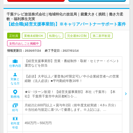
千葉テレビ放送株式会社 | 地域特化の放送局｜裁量大きく挑戦｜働き方柔
軟・福利厚生充実
【総合職(経営支援事業部)】※キャリアパートナーサポート案件
正社員
業種未経験OK
転勤なし
完全週休2日制
第二新卒歓迎
女性のおしごと掲載中
情報更新日：2026/07/24
終了予定日：
2027/01/14
【経営支援事業部】営業・番組制作・取材・セミナー・イベント
運営などを担当
仕事内容
【必須】大卒以上／要普免(AT限定可)／中小企業経営者への営業
対象と
経験（法人必須）■平均勤続年数16年！
なる方
★U・Iターン歓迎！ 【経営支援事業部】 本社（千葉市） 【本
社】 千葉県千葉市中央区都町1-1-…
勤務地
月給212,600円以上＋賞与年2回（前年度支給実績：4.8ヶ月分）
※当社給与規定に基づいて優遇します。※上記には、…
給与
450万円～550万円
初年度
年収