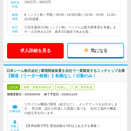
336万円～350万円
初年度
年収
# ＜シフト制＞早勤／09:00～18:00日勤／10:00～19:00、11:00～
勤務
時間
20:00遅番…
◎完全週休2日制（シフト制）⇒シフトは最大限希望を考慮しま
休日
休暇
す！土日休みもOK 基本2日連続で休みを取…
求人詳細を見る
気になる
日本シーム株式会社 | 環境関連装置を自社で一貫製造するニッチトップ企業
【製造（リーダー候補）】転勤なし！日勤のみ！
正社員
職種・業種未経験OK
転勤なし
第二新卒歓迎
情報更新日：2026/06/02
終了予定日：
2026/11/23
リサイクル機器の製造（組立など）、メンテナンスをお任せしま
す。 受注後、設計が作成した図面に基づき、 自社工場内で機器
仕事内容
の組立等を行います。
【業界経験不問】製造経験が3年以上ある方を募集！
対象と
なる方