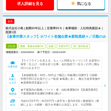
求人詳細を見る
気になる
新着
株式会社小島 | 創業80年以上｜定着率95％｜食事補助・入社特典新設★｜
面接1回
【倉庫作業スタッフ】ホワイト老舗企業★新制度続々／日勤のみ
正社員
職種・業種未経験OK
急募
学歴不問
第二新卒歓迎
情報更新日：2026/08/04
終了予定日：
2026/10/05
【ライフラインを支える、ちょっと特殊なモノづくり】水道管の
保管・仕上げ・出荷を担う仕事。会社負担で一生モノの手に職を
仕事内容
付けられます◎
【未経験歓迎！30代～50代まで幅広い年齢層が活躍中】◎経験・
学歴不問◎正社員デビュー歓迎 ★風通し良く、働き方改革実施中
対象と
★資格取得支援あり◎
なる方
★千葉県内の勤務／バイク・車・自転車通勤OK 【高瀬営業所】
千葉県船橋市高瀬町30番地 (株)ク…
勤務地
月給21万6千円～35万8千円＋諸手当＋賞与年2回＋業績賞与（業
績による）※経験・能力を考慮の上決定します。※試用期…
給与