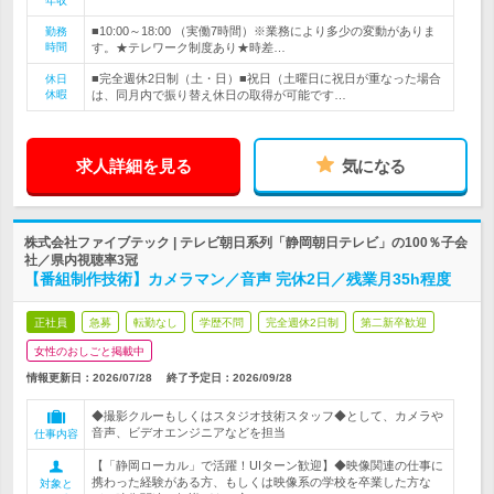
年収
■10:00～18:00 （実働7時間）※業務により多少の変動がありま
勤務
時間
す。★テレワーク制度あり★時差…
■完全週休2日制（土・日）■祝日（土曜日に祝日が重なった場合
休日
休暇
は、同月内で振り替え休日の取得が可能です…
求人詳細を見る
気になる
株式会社ファイブテック | テレビ朝日系列「静岡朝日テレビ」の100％子会
社／県内視聴率3冠
【番組制作技術】カメラマン／音声 完休2日／残業月35h程度
正社員
急募
転勤なし
学歴不問
完全週休2日制
第二新卒歓迎
女性のおしごと掲載中
情報更新日：2026/07/28
終了予定日：
2026/09/28
◆撮影クルーもしくはスタジオ技術スタッフ◆として、カメラや
音声、ビデオエンジニアなどを担当
仕事内容
【「静岡ローカル」で活躍！UIターン歓迎】◆映像関連の仕事に
携わった経験がある方、もしくは映像系の学校を卒業した方な
対象と