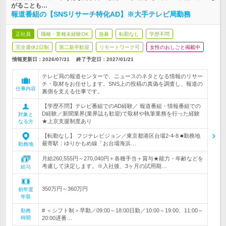
がることも…
報道番組の【SNSリサーチ特化AD】※大手テレビ局勤務
正社員
職種・業種未経験OK
急募
転勤なし
学歴不問
完全週休2日制
第二新卒歓迎
リモートワーク可
女性のおしごと掲載中
情報更新日：2026/07/31
終了予定日：
2027/01/21
テレビ局の報道センターで、ニュースのネタとなる情報のリサー
チ・取材をお任せします。SNS上の投稿の真偽を調査し、報道の
仕事内容
裏側を支える仕事です。
【学歴不問】テレビ番組でのAD経験／ 報道番組・情報番組での
D経験／新聞業界(業界誌も歓迎)で取材や執筆業務を行った経験
対象と
★上京支援制度あり
なる方
【転勤なし】 フジテレビジョン／東京都港区台場2-4-8 ■勤務地
最寄駅：ゆりかもめ線「お台場海浜…
勤務地
月給260,555円～270,040円＋各種手当＋賞与★能力・年齢などを
考慮して決定します。※入社後、3ヶ月の試用期…
給与
350万円～360万円
初年度
年収
# ＜シフト制＞早勤／09:00～18:00日勤／10:00～19:00、11:00～
勤務
時間
20:00遅番…