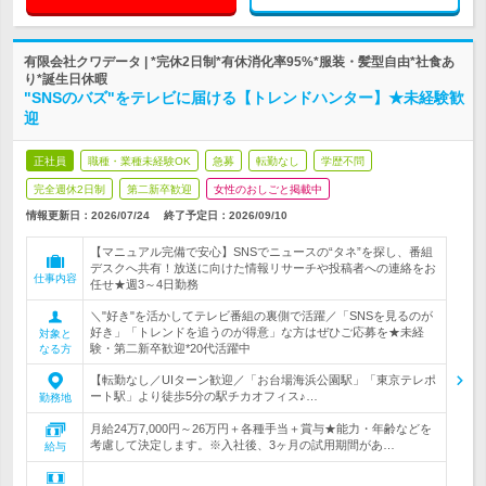
有限会社クワデータ | *完休2日制*有休消化率95%*服装・髪型自由*社食あ
り*誕生日休暇
"SNSのバズ"をテレビに届ける【トレンドハンター】★未経験歓
迎
正社員
職種・業種未経験OK
急募
転勤なし
学歴不問
完全週休2日制
第二新卒歓迎
女性のおしごと掲載中
情報更新日：2026/07/24
終了予定日：
2026/09/10
【マニュアル完備で安心】SNSでニュースの“タネ”を探し、番組
デスクへ共有！放送に向けた情報リサーチや投稿者への連絡をお
仕事内容
任せ★週3～4日勤務
＼"好き"を活かしてテレビ番組の裏側で活躍／「SNSを見るのが
好き」「トレンドを追うのが得意」な方はぜひご応募を★未経
対象と
験・第二新卒歓迎*20代活躍中
なる方
【転勤なし／UIターン歓迎／「お台場海浜公園駅」「東京テレポ
ート駅」より徒歩5分の駅チカオフィス♪…
勤務地
月給24万7,000円～26万円＋各種手当＋賞与★能力・年齢などを
考慮して決定します。※入社後、3ヶ月の試用期間があ…
給与