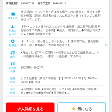
情報更新日：2026/07/30
終了予定日：
2026/09/14
放送局内のマスター室と呼ばれる場所でのお仕事で、放送する番
組を確認・調整し視聴者の皆さんに放送をお届けする大切な役割
仕事内容
を担っています。
【TV・エンタメ好きの方にピッタリ/未経験・第二新卒歓迎/業界
経験や専門知識も一切不問】◆短大・専門卒以上◆35歳までの方
対象と
※★人物重視の採用です
なる方
【UIターン・引っ越しサポートあり！】 東京都23区、静岡県静
岡市、山口県周南市、香川県高松市にあ…
勤務地
■月給：21.3万円～30万円（一律手当および固定残業代含む）※
一律勤務地域手当 ┗東京・大阪勤務：38,000円 …
給与
350万円～500万円
初年度
年収
シフト勤務制（所定7.5時間）【1】09:30～18:00【2】18:00～
勤務
時間
26:30【3】26:3…
★年間休日124日■週休2日制（シフト制）■有給休暇（初年度10
休日
休暇
日）■年末年始■慶弔休暇■育児休暇■…
求人詳細を見る
気になる