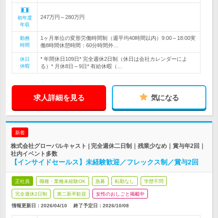
247万円～280万円
初年度
年収
1ヶ月単位の変形労働時間制（週平均40時間以内）9:00～18:00実
勤務
時間
働8時間休憩時間：60分時間外…
* 年間休日109日* 完全週休2日制（休日は会社カレンダーによ
休日
休暇
る）* 月休8日～9日* 有給休暇（…
求人詳細を見る
気になる
新着
株式会社グローバルキャスト | 完全週休二日制｜残業少なめ｜賞与年2回｜
社内イベント多数
【インサイドセールス】未経験歓迎／フレックス制／賞与2回
正社員
職種・業種未経験OK
急募
転勤なし
学歴不問
完全週休2日制
第二新卒歓迎
女性のおしごと掲載中
情報更新日：2026/04/10
終了予定日：
2026/10/08