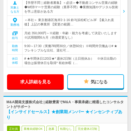
【学歴不問｜経験者募集】＜必須＞◆不動産コンサル営業の経験
◆WEBマーケ営業の経験（業界不問）◆業務知識やデジタル技術
対象と
を学ぶ意欲がある方
なる方
＜本社＞ 東京都港区海岸2-1-16 鈴与浜松町ビル3F 【雇入れ直
後】上記の事業所 【変更の範囲…
勤務地
月給 350,000円～※経験・年齢・能力を考慮して決定いたします
※試用期間6カ月（待遇変更なし）
給与
9:00～17:30（実働7時間30分／休憩60分）※時間外労働あり# ★
勤務
時間
フレキシブルな出社、退社可…
# ★年間休日120日★* 週休2日制（土日祝休み） ※休日出勤の
休日
休暇
場合は振替休日を取得* 有給休暇（…
求人詳細を見る
気になる
M&A開発支援株式会社 | 経験豊富でM&A・事業承継に精通したコンサルタ
ントがサポート
【インサイドセールス】★創業期メンバー ★インセンティブあ
り
正社員
業種未経験OK
急募
転勤なし
完全週休2日制