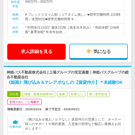
400万円～650万円
初年度
年収
# フレックスタイム制（コアタイム無し）■標準労働時間 1日8時
勤務
時間
間／休憩60分■標準労働時間帯 9:…
* 年間休日110日* 週休2日制（基本水木休み）* 有給休暇* GW休
休日
休暇
暇* 夏季休暇* 年末年始休…
求人詳細を見る
気になる
神姫バス不動産株式会社 | 上場グループの安定基盤｜神姫バスグループの総
合不動産会社
《姫路》飛び込み＆テレアポなしの【賃貸仲介】＊未経験OK
正社員
職種・業種未経験OK
急募
転勤なし
第二新卒歓迎
女性のおしごと掲載中
情報更新日：2026/03/24
終了予定日：
2026/09/21
《飛び込み＆個人ノルマなし》賃貸仲介の営業として、オーナー
様へのサポートや契約業務、入居後の管理など幅広い業務をお任
仕事内容
せします！