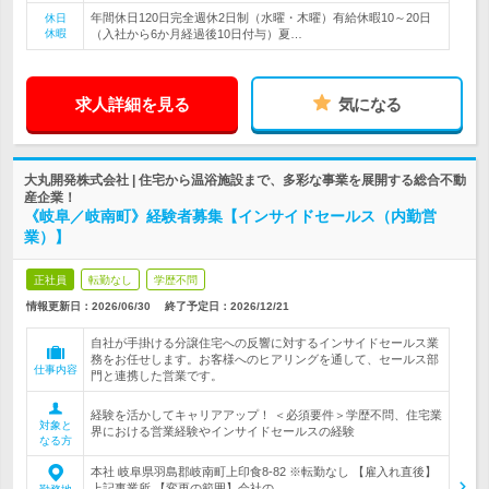
年間休日120日完全週休2日制（水曜・木曜）有給休暇10～20日
休日
休暇
（入社から6か月経過後10日付与）夏…
求人詳細を見る
気になる
大丸開発株式会社 | 住宅から温浴施設まで、多彩な事業を展開する総合不動
産企業！
《岐阜／岐南町》経験者募集【インサイドセールス（内勤営
業）】
正社員
転勤なし
学歴不問
情報更新日：2026/06/30
終了予定日：
2026/12/21
自社が手掛ける分譲住宅への反響に対するインサイドセールス業
務をお任せします。お客様へのヒアリングを通して、セールス部
仕事内容
門と連携した営業です。
経験を活かしてキャリアアップ！ ＜必須要件＞学歴不問、住宅業
対象と
界における営業経験やインサイドセールスの経験
なる方
本社 岐阜県羽島郡岐南町上印食8-82 ※転勤なし 【雇入れ直後】
上記事業所 【変更の範囲】会社の…