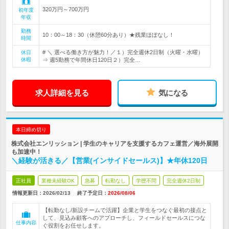
320万円～700万円
初年度
年収
勤務
10：00～18：30（休憩60分あり）★残業ほぼなし！
時間
# ＼ 選べる働き方が魅力！／１）完全週休2日制（火曜・水曜）
休日
休暇
⇒ 週5勤務で年間休日120日２）完全…
求人詳細を見る
気になる
本日締め切り
株式会社エンリッション | 学生のキャリアを支援するカフェ運営／海外展開
も加速中！
＼経験が活きる／【営業(インサイドセールス)】★年休120日
正社員
業種未経験OK
急募
転勤なし
学歴不問
完全週休2日制
情報更新日：2026/02/13
終了予定日：
2026/08/06
【転勤なし/新設チームで活躍】企業と学生をつなぐ最初の接点と
して、見込み顧客へのアプローチし、フィールドセールスにつな
仕事内容
ぐ役割をお任せします。