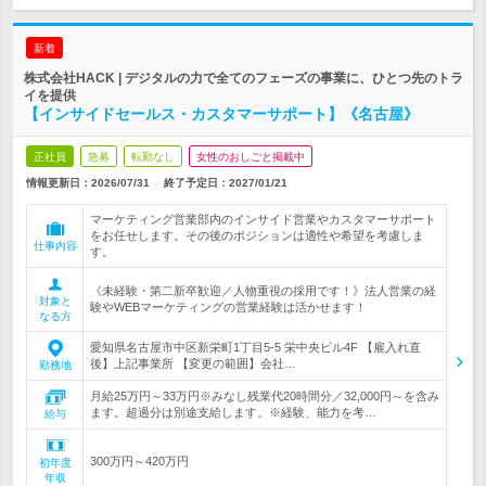
新着
株式会社HACK | デジタルの力で全てのフェーズの事業に、ひとつ先のトラ
イを提供
【インサイドセールス・カスタマーサポート】《名古屋》
正社員
急募
転勤なし
女性のおしごと掲載中
情報更新日：2026/07/31
終了予定日：
2027/01/21
マーケティング営業部内のインサイド営業やカスタマーサポート
をお任せします。その後のポジションは適性や希望を考慮しま
仕事内容
す。
《未経験・第二新卒歓迎／人物重視の採用です！》法人営業の経
対象と
験やWEBマーケティングの営業経験は活かせます！
なる方
愛知県名古屋市中区新栄町1丁目5-5 栄中央ビル4F 【雇入れ直
後】上記事業所 【変更の範囲】会社…
勤務地
月給25万円～33万円※みなし残業代20時間分／32,000円～を含み
ます。超過分は別途支給します。※経験、能力を考…
給与
300万円～420万円
初年度
年収