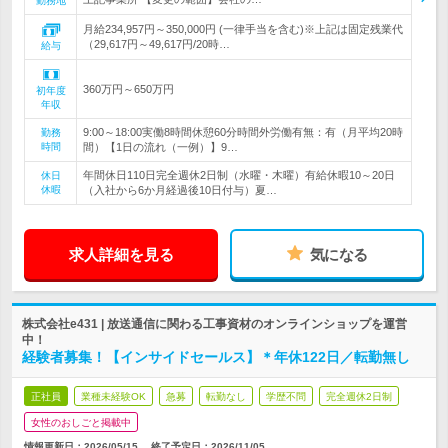
勤務地
月給234,957円～350,000円 (一律手当を含む)※上記は固定残業代
（29,617円～49,617円/20時…
給与
360万円～650万円
初年度
年収
9:00～18:00実働8時間休憩60分時間外労働有無：有（月平均20時
勤務
時間
間）【1日の流れ（一例）】9…
年間休日110日完全週休2日制（水曜・木曜）有給休暇10～20日
休日
休暇
（入社から6か月経過後10日付与）夏…
求人詳細を見る
気になる
株式会社e431 | 放送通信に関わる工事資材のオンラインショップを運営
中！
経験者募集！【インサイドセールス】＊年休122日／転勤無し
正社員
業種未経験OK
急募
転勤なし
学歴不問
完全週休2日制
女性のおしごと掲載中
情報更新日：2026/05/15
終了予定日：
2026/11/05