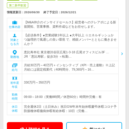
第二新卒歓迎
情報更新日：2026/06/30
終了予定日：
2026/12/21
【M&A仲介のインサイドセールス】経営者へのテレアポによる新
規開拓、営業事務、資料作成などをお任せします。
仕事内容
【必須条件】●営業経験1年以上 ●大卒以上 ☆エネルギッシュか
つ論理的で風通しの良い環境 で、精鋭メンバーとともに働きませ
対象と
んか？
なる方
恵比寿本社 東京都渋谷区広尾1-3-18 広尾オフィスビル3F …
JR「恵比寿駅」徒歩3分 ＜転勤…
勤務地
月給30万円～40万円＋インセンティブ（KPI・売上連動）※上記
月給には固定残業代（40時間分、79,365円～16…
給与
330万円～350万円
初年度
年収
勤務
09:00～18:00（実働8時間／休憩60分）時間外労働：有
時間
完全週休2日（土日休み）祝日GW年末年始休暇慶弔休暇コロナ予
休日
休暇
防接種休暇傷病休暇有給休暇：10日（労働…