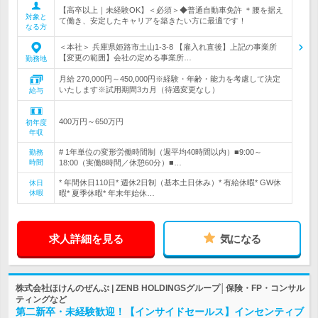
【高卒以上｜未経験OK】＜必須＞◆普通自動車免許 ＊腰を据え
対象と
て働き、安定したキャリアを築きたい方に最適です！
なる方
＜本社＞ 兵庫県姫路市土山1-3-8 【雇入れ直後】上記の事業所
【変更の範囲】会社の定める事業所…
勤務地
月給 270,000円～450,000円※経験・年齢・能力を考慮して決定
いたします※試用期間3カ月（待遇変更なし）
給与
400万円～650万円
初年度
年収
# 1年単位の変形労働時間制（週平均40時間以内）■9:00～
勤務
時間
18:00（実働8時間／休憩60分）■…
* 年間休日110日* 週休2日制（基本土日休み）* 有給休暇* GW休
休日
休暇
暇* 夏季休暇* 年末年始休…
求人詳細を見る
気になる
株式会社ほけんのぜんぶ | ZENB HOLDINGSグループ│保険・FP・コンサル
ティングなど
第二新卒・未経験歓迎！【インサイドセールス】インセンティブ