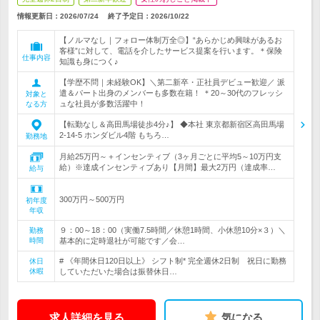
情報更新日：2026/07/24
終了予定日：
2026/10/22
【ノルマなし｜フォロー体制万全◎】“あらかじめ興味があるお
客様”に対して、電話を介したサービス提案を行います。＊保険
仕事内容
知識も身につく♪
【学歴不問｜未経験OK】＼第二新卒・正社員デビュー歓迎／ 派
遣＆パート出身のメンバーも多数在籍！ ＊20～30代のフレッシ
対象と
ュな社員が多数活躍中！
なる方
【転勤なし＆高田馬場徒歩4分♪】 ◆本社 東京都新宿区高田馬場
2-14-5 ホンダビル4階 もちろ…
勤務地
月給25万円～＋インセンティブ（3ヶ月ごとに平均5～10万円支
給）※達成インセンティブあり【月間】最大2万円（達成率…
給与
300万円～500万円
初年度
年収
９：00～18：00（実働7.5時間／休憩1時間、小休憩10分×３）＼
勤務
時間
基本的に定時退社が可能です／会…
# 《年間休日120日以上》 シフト制* 完全週休2日制 祝日に勤務
休日
休暇
していただいた場合は振替休日…
求人詳細を見る
気になる