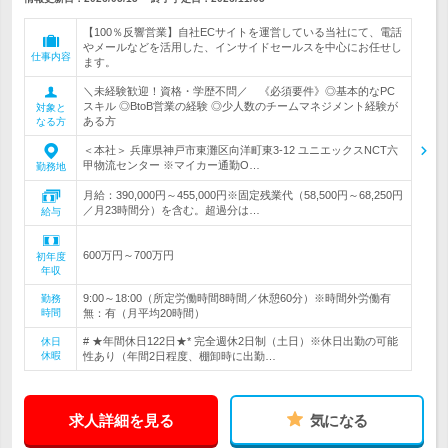
【100％反響営業】自社ECサイトを運営している当社にて、電話
やメールなどを活用した、インサイドセールスを中心にお任せし
仕事内容
ます。
＼未経験歓迎！資格・学歴不問／ 《必須要件》◎基本的なPC
スキル ◎BtoB営業の経験 ◎少人数のチームマネジメント経験が
対象と
ある方
なる方
＜本社＞ 兵庫県神戸市東灘区向洋町東3-12 ユニエックスNCT六
甲物流センター ※マイカー通勤O…
勤務地
月給：390,000円～455,000円※固定残業代（58,500円～68,250円
／月23時間分）を含む。超過分は…
給与
600万円～700万円
初年度
年収
9:00～18:00（所定労働時間8時間／休憩60分）※時間外労働有
勤務
時間
無：有（月平均20時間）
# ★年間休日122日★* 完全週休2日制（土日）※休日出勤の可能
休日
休暇
性あり（年間2日程度、棚卸時に出勤…
求人詳細を見る
気になる