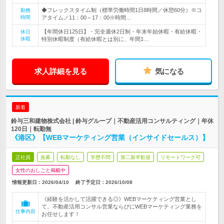
◆フレックスタイム制（標準労働時間1日8時間／休憩60分）※コ
勤務
時間
アタイム／11：00～17：00※時間…
【年間休日125日】・完全週休2日制・年末年始休暇・有給休暇・
休日
休暇
特別休暇制度（有給休暇とは別に、年間1…
求人詳細を見る
気になる
新着
鈴与三和建物株式会社 | 鈴与グループ｜不動産活用コンサルティング｜年休
120日｜転勤無
《港区》【WEBマーケティング営業（インサイドセールス）】
正社員
急募
転勤なし
学歴不問
第二新卒歓迎
リモートワーク可
女性のおしごと掲載中
情報更新日：2026/04/10
終了予定日：
2026/10/08
《経験を活かして活躍できる◎》WEBマーケティング営業とし
て、不動産活用コンサル営業ならびにWEBマーケティング業務を
仕事内容
お任せします！