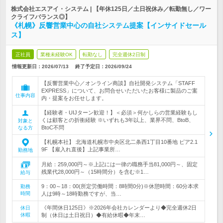
株式会社エスアイ・システム | 【年休125日／土日祝休み／転勤無し／ワー
クライフバランス◎】
《札幌》反響営業中心の自社システム提案【インサイドセール
ス】
正社員
業種未経験OK
転勤なし
完全週休2日制
情報更新日：2026/07/13
終了予定日：
2026/09/24
【反響営業中心／オンライン商談】自社開発システム「STAFF
EXPRESS」について、お問合せいただいたお客様に製品のご案
仕事内容
内・提案をお任せします。
【経験者・UIJターン歓迎！】＜必須＞何かしらの営業経験もし
くは顧客との折衝経験 ※いずれも3年以上、業界不問、BtoB、
対象と
BtoC不問
なる方
【札幌本社】 北海道札幌市中央区北二条西1丁目10番地 ピア2.1
9F 【雇入れ直後】上記事業所…
勤務地
月給：259,000円～※上記には一律の職務手当81,000円～、固定
残業代28,000円～（15時間分）を含む※1…
給与
9：00～18：00(所定労働時間：8時間0分)※休憩時間：60分本求
勤務
時間
人は9時～18時勤務ですが、当…
《年間休日125日》※2026年会社カレンダーより◆完全週休2日
休日
休暇
制（休日は土日祝日）◆有給休暇◆年末…