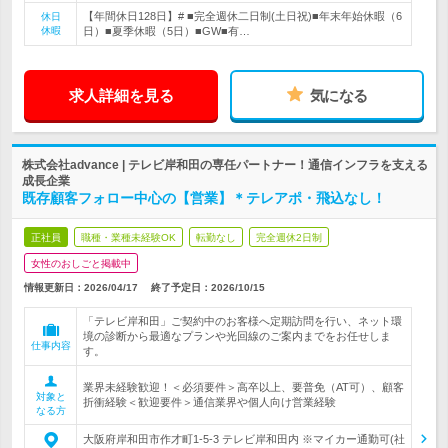
【年間休日128日】# ■完全週休二日制(土日祝)■年末年始休暇（6
休日
休暇
日）■夏季休暇（5日）■GW■有…
求人詳細を見る
気になる
株式会社advance | テレビ岸和田の専任パートナー！通信インフラを支える
成長企業
既存顧客フォロー中心の【営業】＊テレアポ・飛込なし！
正社員
職種・業種未経験OK
転勤なし
完全週休2日制
女性のおしごと掲載中
情報更新日：2026/04/17
終了予定日：
2026/10/15
「テレビ岸和田」ご契約中のお客様へ定期訪問を行い、ネット環
境の診断から最適なプランや光回線のご案内までをお任せしま
仕事内容
す。
業界未経験歓迎！＜必須要件＞高卒以上、要普免（AT可）、顧客
対象と
折衝経験＜歓迎要件＞通信業界や個人向け営業経験
なる方
大阪府岸和田市作才町1-5-3 テレビ岸和田内 ※マイカー通勤可(社