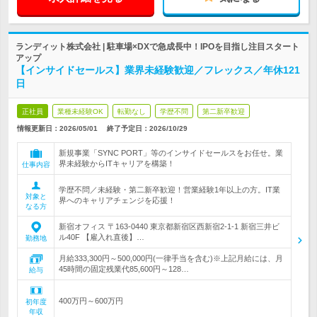
ランディット株式会社 | 駐車場×DXで急成長中！IPOを目指し注目スタート
アップ
【インサイドセールス】業界未経験歓迎／フレックス／年休121
日
正社員
業種未経験OK
転勤なし
学歴不問
第二新卒歓迎
情報更新日：2026/05/01
終了予定日：
2026/10/29
新規事業「SYNC PORT」等のインサイドセールスをお任せ。業
界未経験からITキャリアを構築！
仕事内容
学歴不問／未経験・第二新卒歓迎！営業経験1年以上の方。IT業
対象と
界へのキャリアチェンジを応援！
なる方
新宿オフィス 〒163-0440 東京都新宿区西新宿2-1-1 新宿三井ビ
ル40F 【雇入れ直後】…
勤務地
月給333,300円～500,000円(一律手当を含む)※上記月給には、月
45時間の固定残業代85,600円～128…
給与
400万円～600万円
初年度
年収