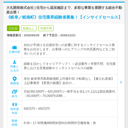
大丸開発株式会社 | 住宅から温浴施設まで、多彩な事業を展開する総合不動
産企業！
《岐阜／岐南町》住宅業界経験者募集！【インサイドセールス】
正社員
転勤なし
学歴不問
情報更新日：2026/06/30
終了予定日：
2026/12/21
自社が手掛ける分譲住宅への反響に対するインサイドセールス業
務をお任せします。お客様へのヒアリングや内見案内などをご担
仕事内容
当いただきます。
経験を活かしてキャリアアップ！ ＜必須要件＞学歴不問、住宅業
対象と
界における営業経験やインサイドセールスの経験
なる方
本社 岐阜県羽島郡岐南町上印食8-82 ※転勤なし 【雇入れ直後】
上記事業所 【変更の範囲】会社の…
勤務地
月給350,000円～420,000円 (一律手当を含む)※上記は固定残業代
（50,000円～70,000円/20時…
給与
500万円～650万円
初年度
年収
勤務
8:30～17:30実働8時間休憩60分時間外労働有無：有
時間