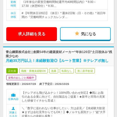
《1年単位の変形労働時間制(週平均40時間以内)》* 8:00～
勤務
時間
17:30（休憩90分）* 8:30…
# 【年間休日105日】《休日》* 週休2日制（日・その他）* 祝日年
休日
休暇
間の『労働時間チェックカレンダ…
求人詳細を見る
気になる
青山鋼業株式会社 | 創業54年の建築資材メーカー*年休120日*土日祝休み*残
業少なめ
月給35万円以上！未経験歓迎◎【ルート営業】※テレアポ無し
正社員
職種・業種未経験OK
急募
転勤なし
第二新卒歓迎
女性のおしごと掲載中
情報更新日：2026/07/28
終了予定日：
2026/10/26
【テレアポも飛び込みナシ！100%問い合わせ対応】◆既にお取
引のある企業に向けて、自社製品をご提案！★新卒と同等の充実
仕事内容
した研修でイチから育成！
＼「数字に追われない仕事がしたい」方は必見／【未経験大歓迎
★まずは会社見学からでもOK！】◆ノルマも原則ナシ！”超”大手
対象と
企業からの依頼も多数！
なる方