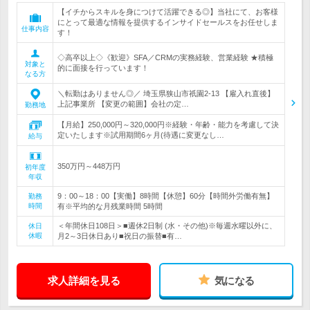
【イチからスキルを身につけて活躍できる◎】当社にて、お客様
にとって最適な情報を提供するインサイドセールスをお任せしま
仕事内容
す！
◇高卒以上◇《歓迎》SFA／CRMの実務経験、営業経験 ★積極
対象と
的に面接を行っています！
なる方
＼転勤はありません◎／ 埼玉県狭山市祇園2-13 【雇入れ直後】
上記事業所 【変更の範囲】会社の定…
勤務地
【月給】250,000円～320,000円※経験・年齢・能力を考慮して決
定いたします※試用期間6ヶ月(待遇に変更なし…
給与
350万円～448万円
初年度
年収
9：00～18：00【実働】8時間【休憩】60分【時間外労働有無】
勤務
時間
有※平均的な月残業時間 5時間
＜年間休日108日＞■週休2日制 (水・その他)※毎週水曜以外に、
休日
休暇
月2～3日休日あり■祝日の振替■有…
求人詳細を見る
気になる