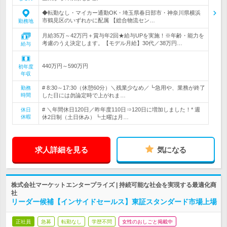
◆転勤なし・マイカー通勤OK・埼玉県春日部市・神奈川県横浜
市鶴見区のいずれかに配属 【総合物流セン…
勤務地
月給35万～42万円＋賞与年2回★給与UPを実施！※年齢・能力を
考慮のうえ決定します。【モデル月給】30代／38万円…
給与
440万円～590万円
初年度
年収
# 8:30～17:30（休憩60分）＼残業少なめ／┗急用や、業務が終了
勤務
時間
した日には勿論定時で上がれま…
# ＼年間休日120日／昨年度110日⇒120日に増加しました！* 週
休日
休暇
休2日制（土日休み）┗土曜は月…
求人詳細を見る
気になる
株式会社マーケットエンタープライズ | 持続可能な社会を実現する最適化商
社
リーダー候補【インサイドセールス】東証スタンダード市場上場
正社員
急募
転勤なし
学歴不問
女性のおしごと掲載中