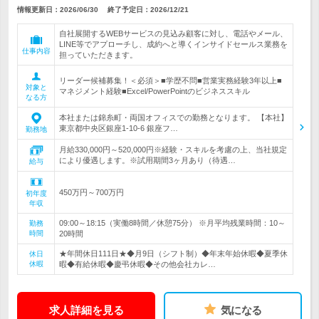
情報更新日：2026/06/30
終了予定日：
2026/12/21
自社展開するWEBサービスの見込み顧客に対し、電話やメール、
LINE等でアプローチし、成約へと導くインサイドセールス業務を
仕事内容
担っていただきます。
リーダー候補募集！＜必須＞■学歴不問■営業実務経験3年以上■
対象と
マネジメント経験■Excel/PowerPointのビジネススキル
なる方
本社または錦糸町・両国オフィスでの勤務となります。 【本社】
東京都中央区銀座1-10-6 銀座フ…
勤務地
月給330,000円～520,000円※経験・スキルを考慮の上、当社規定
により優遇します。※試用期間3ヶ月あり（待遇…
給与
450万円～700万円
初年度
年収
09:00～18:15（実働8時間／休憩75分） ※月平均残業時間：10～
勤務
時間
20時間
★年間休日111日★◆月9日（シフト制）◆年末年始休暇◆夏季休
休日
休暇
暇◆有給休暇◆慶弔休暇◆その他会社カレ…
求人詳細を見る
気になる