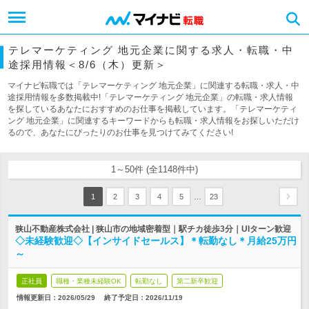
テレマーケティング 地元企業に関する求人・転職・中
途採用情報＜8/6（木）更新＞
マイナビ転職では「テレマーケティング 地元企業」に関連する転職・求人・中
途採用情報を多数掲載中!「テレマーケティング 地元企業」の転職・求人情報
を探しているあなたにおすすめのお仕事を掲載しています。「テレマーケティ
ング 地元企業」に関連するキーワードからも転職・求人情報をお探しいただけ
るので、あなたにぴったりのお仕事を見つけてみてください!
1～50件 (全1148件中)
…
1
2
3
4
5
23
狭山不動産株式会社 | 狭山市の地域密着型｜駅チカ徒歩3分｜UIターン歓迎
◇未経験歓迎◇【インサイドセールス】＊転勤なし＊月給25万円
～
正社員
職種・業種未経験OK
転勤なし
第二新卒歓迎
情報更新日：2026/05/29
終了予定日：
2026/11/19