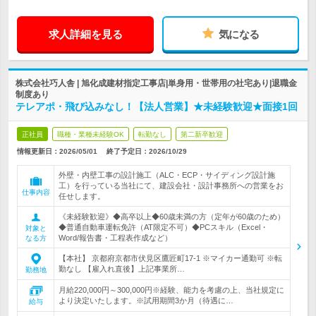
求人詳細を見る
気になる
株式会社巧人舎 | 旭化成建材指定工事店|単身用・世帯用の社宅あり|退職金
制度あり
テレアポ・飛び込みなし！【法人営業】★未経験歓迎★面接1回
正社員
職種・業種未経験OK
転勤なし
第二新卒歓迎
情報更新日：2026/05/01
終了予定日：
2026/10/29
外壁・内壁工事の設計施工（ALC・ECP・サイディング設計施
工）を行っている当社にて、建設会社・設計事務所への営業をお
仕事内容
任せします。
《未経験歓迎》◆高卒以上◆60歳未満の方（定年が60歳のため）
◆普通自動車運転免許（AT限定不可）◆PCスキル（Excel・
対象と
Word/報告書・工程表作成など）
なる方
【本社】 京都府京都市伏見区鷹匠町17-1 ※マイカー通勤可 ※転
勤なし 【雇入れ直後】上記事業所…
勤務地
月給220,000円～300,000円※経験、能力を考慮の上、当社規定に
より決定いたします。※試用期間3か月（待遇に…
給与