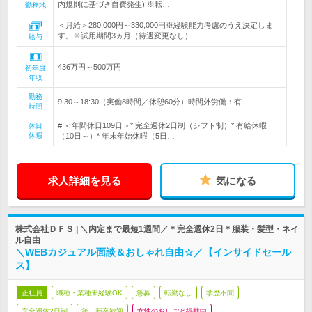
内規則に基づき自費発生) ※転…
勤務地
＜月給＞280,000円～330,000円※経験能力考慮のうえ決定しま
す。※試用期間3ヵ月（待遇変更なし）
給与
436万円～500万円
初年度
年収
勤務
9:30～18:30（実働8時間／休憩60分）時間外労働：有
時間
# ＜年間休日109日＞* 完全週休2日制（シフト制）* 有給休暇
休日
休暇
（10日～）* 年末年始休暇（5日…
求人詳細を見る
気になる
株式会社ＤＦＳ | ＼内定まで最短1週間／＊完全週休2日＊服装・髪型・ネイ
ル自由
＼WEBカジュアル面談＆おしゃれ自由☆／【インサイドセール
ス】
正社員
職種・業種未経験OK
急募
転勤なし
学歴不問
完全週休2日制
第二新卒歓迎
女性のおしごと掲載中