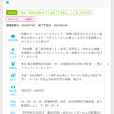
有
正社員
職種・業種未経験OK
急募
転勤なし
第二新卒歓迎
女性のおしごと掲載中
情報更新日：2026/07/28
終了予定日：
2027/01/18
内勤のインサイドセールスとして、保険に関するさまざまなご提
案をお任せします。OJTでしっかりお教えしますので未経験から
仕事内容
のスタートでも安心◎
【未経験・第二新卒歓迎！】＜必須＞高卒以上＜求める人物像＞
未経験から営業にチャレンジしたい方／資格やスキルも身に付け
対象と
ていきたい方
なる方
本社 東京都豊島区池袋2－40－13池袋DUPLEXB’s7階 第一～第三
ソリューションセンター…
勤務地
月給：250,000円～（一律手当を含む）※2～3ヶ月目は月給27万
円～、4～12ヶ月目は月給30万円※経験、能力を…
給与
350万円～400万円
初年度
年収
10：00～19：00（実働8時間）休憩：60分時間外労働有無：有※
勤務
時間
配属先により、9：00～18：0…
【年間休日120日】* 週休2日制（会社カレンダーおよび配属先に
休日