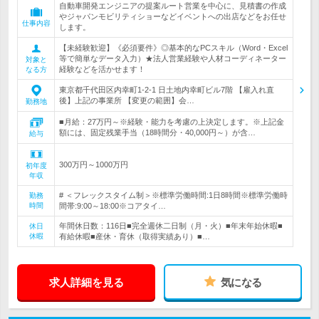
自動車開発エンジニアの提案ルート営業を中心に、見積書の作成
やジャパンモビリティショーなどイベントへの出店などをお任せ
仕事内容
します。
【未経験歓迎】《必須要件》◎基本的なPCスキル（Word・Excel
等で簡単なデータ入力）★法人営業経験や人材コーディネーター
対象と
経験などを活かせます！
なる方
東京都千代田区内幸町1-2-1 日土地内幸町ビル7階 【雇入れ直
後】上記の事業所 【変更の範囲】会…
勤務地
■月給：27万円～※経験・能力を考慮の上決定します。※上記金
額には、固定残業手当（18時間分・40,000円～）が含…
給与
300万円～1000万円
初年度
年収
# ＜フレックスタイム制＞※標準労働時間:1日8時間※標準労働時
勤務
時間
間帯:9:00～18:00※コアタイ…
年間休日数：116日■完全週休二日制（月・火）■年末年始休暇■
休日
休暇
有給休暇■産休・育休（取得実績あり）■…
求人詳細を見る
気になる