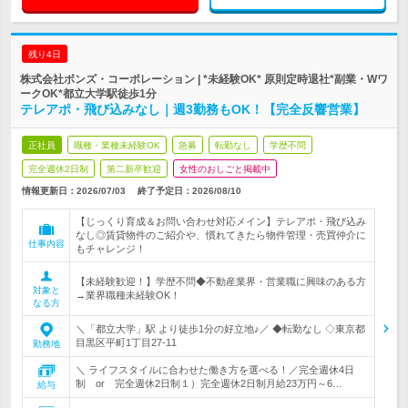
残り4日
株式会社ボンズ・コーポレーション | *未経験OK* 原則定時退社*副業・Wワ
ークOK*都立大学駅徒歩1分
テレアポ・飛び込みなし｜週3勤務もOK！【完全反響営業】
正社員
職種・業種未経験OK
急募
転勤なし
学歴不問
完全週休2日制
第二新卒歓迎
女性のおしごと掲載中
情報更新日：2026/07/03
終了予定日：
2026/08/10
【じっくり育成＆お問い合わせ対応メイン】テレアポ・飛び込み
なし◎賃貸物件のご紹介や、慣れてきたら物件管理・売買仲介に
仕事内容
もチャレンジ！
【未経験歓迎！】学歴不問◆不動産業界・営業職に興味のある方
対象と
→業界職種未経験OK！
なる方
＼「都立大学」駅 より徒歩1分の好立地♪／ ◆転勤なし ◇東京都
目黒区平町1丁目27-11
勤務地
＼ ライフスタイルに合わせた働き方を選べる！／完全週休4日
制 or 完全週休2日制１）完全週休2日制月給23万円～6…
給与