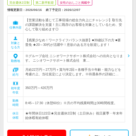
完全週休2日制
第二新卒歓迎
女性のおしごと掲載中
情報更新日：2026/06/16
終了予定日：
2026/12/07
【営業活動を通じて工事現場の総合力向上にチャレンジ】取引先
の課題解決を支援！主に既存のお客様を対象としているため、安
仕事内容
心して取り組めます◎
【残業少なめ！ワークライフバランス抜群】■39歳以下の方 ■要
対象と
普免 ★20～30代が活躍中！意欲のある方を歓迎します！
なる方
※グループ会社 ニシオワークサポート株式会社への出向となりま
す。 ニシオワークサポート株式会社 東…
勤務地
月給22万円～27万円＋賞与年2回＋各種手当※年齢・能力などを
考慮の上、当社規定により決定します。※待遇条件の詳細に…
給与
350万円～420万円
初年度
年収
勤務
8:45～17:30（休憩60分）※月の平均残業時間は30時間程度。
時間
★年間休日122日★完全週休2日制（土日休み）祝日夏季・年末年
休日
休暇
始休暇有給休暇