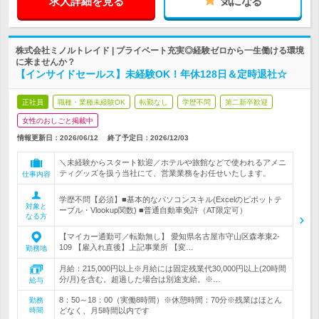
求人詳細を見る
気になる
株式会社ミノルトレイド | プライベート充実◎経験ゼロから一生働ける環境
に来ませんか？
【インサイドセールス】未経験OK！年休128日＆定時退社☆
正社員
職種・業種未経験OK
転勤なし
学歴不問
第二新卒歓迎
女性のおしごと掲載中
情報更新日：2026/06/12
終了予定日：
2026/12/03
＼未経験からスタート歓迎／ホテルや旅館などで使われるアメニ
ティグッズを扱う当社にて、営業業務をお任せいたします。
仕事内容
学歴不問【必須】■基本的なパソコンスキル(Excelのピポットテ
対象と
ーブル・Vlookup関数) ■普通自動車免許（AT限定可）
なる方
【マイカー通勤可／転勤無し】 愛知県名古屋市守山区森孝東2-
109 【雇入れ直後】上記事業所 【変…
勤務地
月給：215,000円以上※月給には固定残業代30,000円以上(20時間
分/月)を含む。超過した場合は別途支給。※…
給与
8：50～18：00（実働8時間）※休憩時間：70分※残業はほとん
勤務
時間
どなく、月5時間以内です