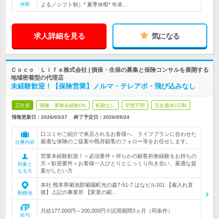
休暇
よる／シフト制）* 夏季休暇* 年末…
求人詳細を見る
気になる
Ｃｏｃｏ Ｌｉｆｅ株式会社 | 損保・生保の募集と保険コンサルを展開する
地域密着型の代理店
未経験歓迎！【保険営業】ノルマ・テレアポ・飛び込みなし
正社員
職種・業種未経験OK
転勤なし
学歴不問
完全週休2日制
情報更新日：2026/03/27
終了予定日：
2026/09/24
口コミやご紹介で来店されるお客様へ、ライフプランに合わせた
最適な保険のご提案や既存顧客のフォロー等をお任せします。
仕事内容
営業未経験歓迎！＜必須要件＞何らかの顧客折衝経験をお持ちの
方＜歓迎要件＞お客様一人ひとりとじっくり向き合い、最適な提
対象と
案がしたい方
なる方
本社 熊本県菊池郡菊陽町光の森7-51-7 はなビル101 【雇入れ直
後】上記の事業所 【変更の範…
勤務地
月給177,000円～200,000円※試用期間3ヵ月（同条件）
給与