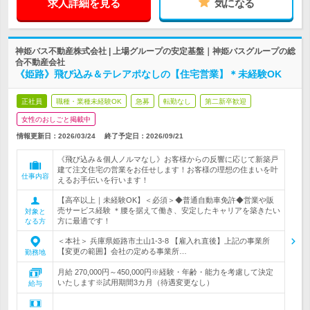
求人詳細を見る
気になる
神姫バス不動産株式会社 | 上場グループの安定基盤｜神姫バスグループの総
合不動産会社
《姫路》飛び込み＆テレアポなしの【住宅営業】＊未経験OK
正社員
職種・業種未経験OK
急募
転勤なし
第二新卒歓迎
女性のおしごと掲載中
情報更新日：2026/03/24
終了予定日：
2026/09/21
《飛び込み＆個人ノルマなし》お客様からの反響に応じて新築戸
建て注文住宅の営業をお任せします！お客様の理想の住まいを叶
仕事内容
えるお手伝いを行います！
【高卒以上｜未経験OK】＜必須＞◆普通自動車免許◆営業や販
売サービス経験 ＊腰を据えて働き、安定したキャリアを築きたい
対象と
方に最適です！
なる方
＜本社＞ 兵庫県姫路市土山1-3-8 【雇入れ直後】上記の事業所
【変更の範囲】会社の定める事業所…
勤務地
月給 270,000円～450,000円※経験・年齢・能力を考慮して決定
いたします※試用期間3カ月（待遇変更なし）
給与