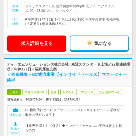
フレックスタイム制 標準労働時間8時間0分／日 コアタイム：
勤務
時間
11:00～15:00 フレキシブルタイ…
# 年間休日121日週休2日制(土日祝休み) 年末年始休暇 有給休暇
休日
休暇
(法定通り) 傷病休暇(3日) …
求人詳細を見る
気になる
ディーエムソリューションズ株式会社 | 東証スタンダード上場／22期連続増
収／年休127日／福利厚生充実
＜東京募集＞EC物流事業【インサイドセールス】マネージャー
候補
正社員
業種未経験OK
急募
転勤なし
学歴不問
完全週休2日制
情報更新日：2026/07/24
終了予定日：
2027/01/14
EC物流代行サービス『ウルロジ』のインサイドセールス業務全
般をお任せします！
仕事内容
【業界不問！】《必須》◆インサイドセールスの実務経験をお持
対象と
ちの方
なる方