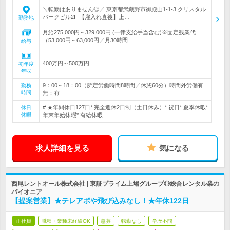
＼転勤はありません◎／ 東京都武蔵野市御殿山1-1-3 クリスタル
パークビル2F 【雇入れ直後】上…
勤務地
月給275,000円～329,000円 (一律支給手当含む)※固定残業代
（53,000円～63,000円／月30時間…
給与
400万円～500万円
初年度
年収
9：00～18：00（所定労働時間8時間／休憩60分）時間外労働有
勤務
時間
無：有
# ★年間休日127日* 完全週休2日制（土日休み）* 祝日* 夏季休暇*
休日
休暇
年末年始休暇* 有給休暇…
求人詳細を見る
気になる
西尾レントオール株式会社 | 東証プライム上場グループ◎総合レンタル業の
パイオニア
【提案営業】★テレアポや飛び込みなし！★年休122日
正社員
職種・業種未経験OK
急募
転勤なし
学歴不問