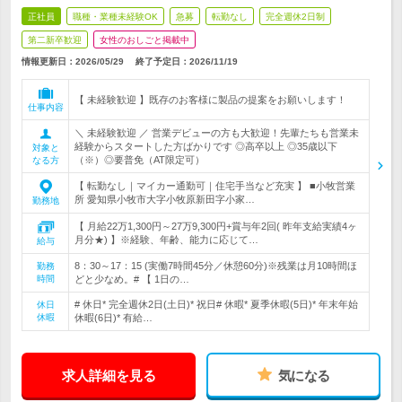
正社員
職種・業種未経験OK
急募
転勤なし
完全週休2日制
第二新卒歓迎
女性のおしごと掲載中
情報更新日：2026/05/29
終了予定日：
2026/11/19
【 未経験歓迎 】既存のお客様に製品の提案をお願いします！
仕事内容
＼ 未経験歓迎 ／ 営業デビューの方も大歓迎！先輩たちも営業未
経験からスタートした方ばかりです ◎高卒以上 ◎35歳以下
対象と
（※）◎要普免（AT限定可）
なる方
【 転勤なし｜マイカー通勤可｜住宅手当など充実 】 ■小牧営業
所 愛知県小牧市大字小牧原新田字小家…
勤務地
【 月給22万1,300円～27万9,300円+賞与年2回( 昨年支給実績4ヶ
月分★) 】※経験、年齢、能力に応じて…
給与
8：30～17：15 (実働7時間45分／休憩60分)※残業は月10時間ほ
勤務
時間
どと少なめ。# 【 1日の…
# 休日* 完全週休2日(土日)* 祝日# 休暇* 夏季休暇(5日)* 年末年始
休日
休暇
休暇(6日)* 有給…
求人詳細を見る
気になる