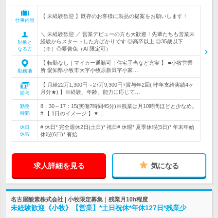
【 未経験歓迎 】既存のお客様に製品の提案をお願いします！
仕事内容
＼ 未経験歓迎 ／ 営業デビューの方も大歓迎！先輩たちも営業未
経験からスタートした方ばかりです ◎高卒以上 ◎35歳以下
対象と
（※）◎要普免（AT限定可）
なる方
【 転勤なし｜マイカー通勤可｜住宅手当など充実 】 ■小牧営業
所 愛知県小牧市大字小牧原新田字小家…
勤務地
【 月給22万1,300円～27万9,300円+賞与年2回( 昨年支給実績4ヶ
月分★) 】※経験、年齢、能力に応じて…
給与
8：30～17：15(実働7時間45分)※残業は月10時間ほどと少なめ。
勤務
時間
# 【 1日のイメージ 】▼…
# 休日* 完全週休2日(土日)* 祝日# 休暇* 夏季休暇(5日)* 年末年始
休日
休暇
休暇(6日)* 有給…
求人詳細を見る
気になる
名古屋酸素株式会社 | 小牧限定募集｜残業月10h程度
未経験歓迎《小牧》【営業】*土日祝休*年休127日*残業少