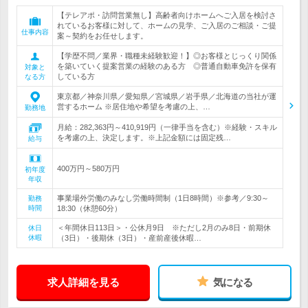
【テレアポ・訪問営業無し】高齢者向けホームへご入居を検討さ
れているお客様に対して、ホームの見学、ご入居のご相談・ご提
仕事内容
案～契約をお任せします。
【学歴不問／業界・職種未経験歓迎！】◎お客様とじっくり関係
を築いていく提案営業の経験のある方 ◎普通自動車免許を保有
対象と
している方
なる方
東京都／神奈川県／愛知県／宮城県／岩手県／北海道の当社が運
営するホーム ※居住地や希望を考慮の上、…
勤務地
月給：282,363円～410,919円（一律手当を含む）※経験・スキル
を考慮の上、決定します。※上記金額には固定残…
給与
400万円～580万円
初年度
年収
事業場外労働のみなし労働時間制（1日8時間）※参考／9:30～
勤務
時間
18:30（休憩60分）
＜年間休日113日＞・公休月9日 ※ただし2月のみ8日・前期休
休日
休暇
（3日）・後期休（3日）・産前産後休暇…
求人詳細を見る
気になる