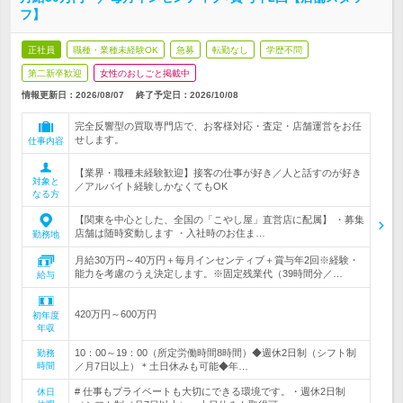
フ】
正社員
職種・業種未経験OK
急募
転勤なし
学歴不問
第二新卒歓迎
女性のおしごと掲載中
情報更新日：2026/08/07
終了予定日：
2026/10/08
完全反響型の買取専門店で、お客様対応・査定・店舗運営をお任
せします。
仕事内容
【業界・職種未経験歓迎】接客の仕事が好き／人と話すのが好き
対象と
／アルバイト経験しかなくてもOK
なる方
【関東を中心とした、全国の「こやし屋」直営店に配属】 ・募集
店舗は随時変動します ・入社時のお住ま…
勤務地
月給30万円～40万円＋毎月インセンティブ＋賞与年2回※経験・
能力を考慮のうえ決定します。※固定残業代（39時間分／…
給与
420万円～600万円
初年度
年収
10：00～19：00（所定労働時間8時間）◆週休2日制（シフト制
勤務
時間
／月7日以上）＊土日休みも可能◆年…
# 仕事もプライベートも大切にできる環境です。・週休2日制
休日