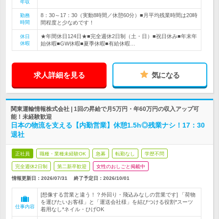
年収
8：30～17：30（実動8時間／休憩60分）■月平均残業時間は20時
勤務
時間
間程度と少なめです！
★年間休日124日★■完全週休2日制（土・日）■祝日休み■年末年
休日
休暇
始休暇■GW休暇■夏季休暇■有給休暇…
求人詳細を見る
気になる
関東運輸情報株式会社 | 1回の昇給で月5万円・年60万円の収入アップ可
能！未経験歓迎
日本の物流を支える【内勤営業】休憩1.5h◎残業ナシ！17：30
退社
正社員
職種・業種未経験OK
急募
転勤なし
学歴不問
完全週休2日制
第二新卒歓迎
女性のおしごと掲載中
情報更新日：2026/07/31
終了予定日：
2026/10/01
[想像する営業と違う！？外回り・飛込みなしの営業です] 「荷物
を運びたいお客様」と「運送会社様」を結びつける役割*スーツ
仕事内容
着用なし*ネイル・ひげOK