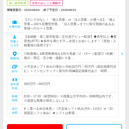
第二新卒歓迎
女性のおしごと掲載中
情報更新日：2026/08/04
終了予定日：
2026/08/31
【テレアポなし！「個人営業」or「法人営業」が選べる】「個人
営業→100％反響型営業」「法人営業→すでに取引実績のあるお
仕事内容
客様へのルート営業」
【未経験・第二新卒歓迎／正社員デビュー歓迎】◆高卒以上 ◆要
普免(AT可) ★条件を満たす方→全員とお会いします！《意欲・人
対象と
柄重視の採用です》
なる方
◎転勤無し&希望勤務地を100％考慮！U・Iターン歓迎◎ <札幌・
旭川・帯広・苫小牧・函館> ※各…
勤務地
≪不定休シフト休みの場合≫月給28万円～40万円（固定残業代含
む）＋インセンティブ＋賞与年3回■固定残業代あり：時間…
給与
350万円～600万円
初年度
年収
8:00～17:20（休憩90分）※残業は月平均20～30時間以内です。
勤務
時間
※過度な残業が発生しないよう…
# ＼選べる休日体系／《不定休シフト休み(月6～11日)》or《日・
休日
休暇
祝固定シフト休み》★シフトは希望…