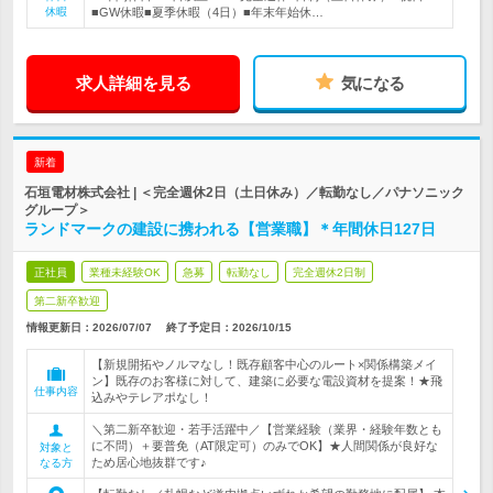
休暇
■GW休暇■夏季休暇（4日）■年末年始休…
求人詳細を見る
気になる
新着
石垣電材株式会社 | ＜完全週休2日（土日休み）／転勤なし／パナソニック
グループ＞
ランドマークの建設に携われる【営業職】＊年間休日127日
正社員
業種未経験OK
急募
転勤なし
完全週休2日制
第二新卒歓迎
情報更新日：2026/07/07
終了予定日：
2026/10/15
【新規開拓やノルマなし！既存顧客中心のルート×関係構築メイ
ン】既存のお客様に対して、建築に必要な電設資材を提案！★飛
仕事内容
込みやテレアポなし！
＼第二新卒歓迎・若手活躍中／【営業経験（業界・経験年数とも
に不問）＋要普免（AT限定可）のみでOK】★人間関係が良好な
対象と
ため居心地抜群です♪
なる方