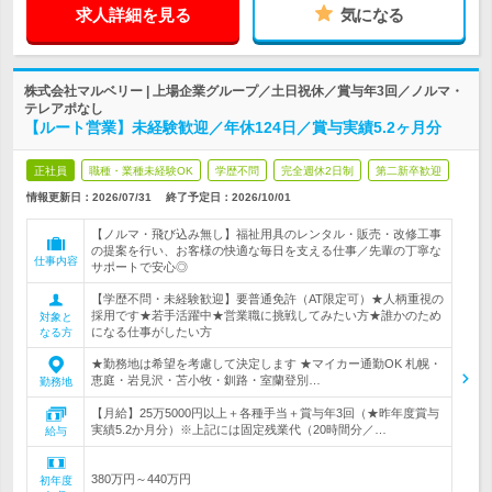
求人詳細を見る
気になる
株式会社マルベリー | 上場企業グループ／土日祝休／賞与年3回／ノルマ・
テレアポなし
【ルート営業】未経験歓迎／年休124日／賞与実績5.2ヶ月分
正社員
職種・業種未経験OK
学歴不問
完全週休2日制
第二新卒歓迎
情報更新日：2026/07/31
終了予定日：
2026/10/01
【ノルマ・飛び込み無し】福祉用具のレンタル・販売・改修工事
の提案を行い、お客様の快適な毎日を支える仕事／先輩の丁寧な
仕事内容
サポートで安心◎
【学歴不問・未経験歓迎】要普通免許（AT限定可）★人柄重視の
採用です★若手活躍中★営業職に挑戦してみたい方★誰かのため
対象と
になる仕事がしたい方
なる方
★勤務地は希望を考慮して決定します ★マイカー通勤OK 札幌・
恵庭・岩見沢・苫小牧・釧路・室蘭登別…
勤務地
【月給】25万5000円以上＋各種手当＋賞与年3回（★昨年度賞与
実績5.2か月分）※上記には固定残業代（20時間分／…
給与
380万円～440万円
初年度