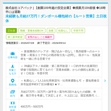
株式会社コアパック | 【創業100年超の安定企業】◆残業月10h前後 ◆18時
半には退勤
未経験も月給27万円！ダンボール梱包材の【ルート営業】土日祝
休
正社員
職種・業種未経験OK
急募
転勤なし
学歴不問
第二新卒歓迎
女性のおしごと掲載中
情報更新日：2026/07/28
終了予定日：
2026/09/14
＜ 新規獲得のテレアポ・飛び込み一切なし！既存顧客へのルート
営業 ＞尾張エリア中心の既存取引先へ訪問し、段ボール・包装資
仕事内容
材を一緒に作る営業です
＜ 39歳以下※／未経験・第二新卒歓迎！＞◎約半年の先輩同行
研修で段階的に育てるので「営業未経験」からの挑戦も歓迎しま
対象と
す！◎性別・学歴不問
なる方
＜ 転勤なし／1人1台社用車貸与・社用車通勤も可 ＞ 愛知県春日
井市如意申町6丁目16番地3 ★マ…
勤務地
月給27万円～32万円＋諸手当＋賞与年2回※あなたの経験、年
齢、能力等を考慮して決定します。※上記には、固定残業代（…
給与
400万円～500万円
初年度
年収