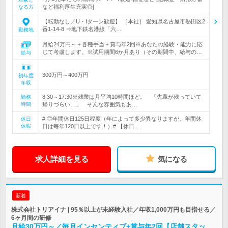
など福利厚生充実◎]
なる方
【転勤なし／U・Iターン歓迎】 ［本社］ 愛知県名古屋市熱田区2
番1-14-8 ⇒地下鉄名港線「六…
勤務地
月給24万円～＋各種手当＋賞与年2回※あなたの経験・能力に応
じて考慮します。※試用期間6か月あり（その期間中、給与の…
給与
300万円～400万円
初年度
年収
8:30～17:30※残業は月平均10時間ほど。 「先輩が残っていて
勤務
時間
帰りづらい…」 そんな雰囲気もあ…
# ◎年間休日125日程度（年によって多少異なりますが、年間休
休日
休暇
日は毎年120日以上です！）# 【休日…
求人詳細を見る
気になる
新着
株式会社トリアイナ | 95％以上が未経験入社／年収1,000万円も目指せる／
6ヶ月間の研修
月給30万円～／毎月インセンティブ+賞与年2回【店舗スタッ