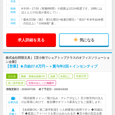
年収
# 8:00～17:00（実働8時間）※残業は1日1H程度です。18時には
勤務
時間
ほとんどの社員が退社してい…
* 週休2日制（第2・第3土曜日+毎週日曜日）* 祝日* 年末年始休暇
休日
休暇
（5日以上）* GW休暇* 夏…
求人詳細を見る
気になる
株式会社阿部文具 | 【苫小牧でシェアトップクラスのオフィスソリューショ
ン企業】
【営業】★月給27.6万円～＋賞与年2回＋インセンティブ
正社員
職種・業種未経験OK
急募
転勤なし
学歴不問
第二新卒歓迎
女性のおしごと掲載中
情報更新日：2026/07/28
終了予定日：
2026/10/26
《既存顧客メイン／飛び込み・テレアポなし》苫小牧市内の法人
のお客様に向けて、複合機やオフィス家具などをご提案します。
仕事内容
【未経験OK／第二新卒歓迎】☆人柄重視の採用です☆ ◆35歳以
下 ◆素直にアドバイスを受け止められる方 ◆苫小牧の安定企業
対象と