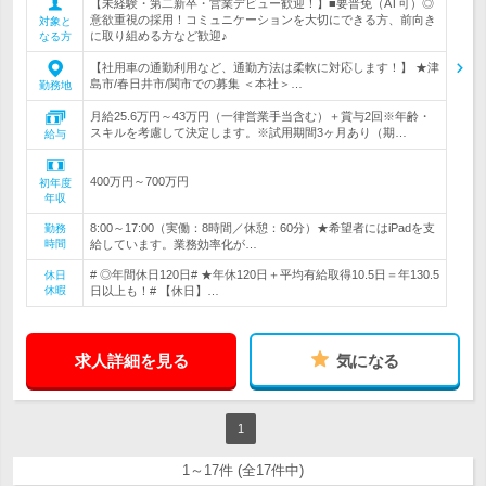
【未経験・第二新卒・営業デビュー歓迎！】■要普免（AT可）◎
意欲重視の採用！コミュニケーションを大切にできる方、前向き
対象と
に取り組める方など歓迎♪
なる方
【社用車の通勤利用など、通勤方法は柔軟に対応します！】 ★津
島市/春日井市/関市での募集 ＜本社＞…
勤務地
月給25.6万円～43万円（一律営業手当含む）＋賞与2回※年齢・
スキルを考慮して決定します。※試用期間3ヶ月あり（期…
給与
400万円～700万円
初年度
年収
8:00～17:00（実働：8時間／休憩：60分）★希望者にはiPadを支
勤務
時間
給しています。業務効率化が…
# ◎年間休日120日# ★年休120日＋平均有給取得10.5日＝年130.5
休日
休暇
日以上も！# 【休日】…
求人詳細を見る
気になる
1
1～17件 (全17件中)