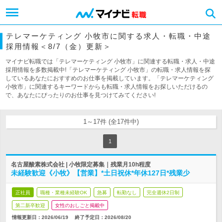
テレマーケティング 小牧市に関する求人・転職・中途
採用情報＜8/7（金）更新＞
マイナビ転職では「テレマーケティング 小牧市」に関連する転職・求人・中途
採用情報を多数掲載中!「テレマーケティング 小牧市」の転職・求人情報を探
しているあなたにおすすめのお仕事を掲載しています。「テレマーケティング
小牧市」に関連するキーワードからも転職・求人情報をお探しいただけるの
で、あなたにぴったりのお仕事を見つけてみてください!
1～17件 (全17件中)
1
名古屋酸素株式会社 | 小牧限定募集｜残業月10h程度
未経験歓迎《小牧》【営業】*土日祝休*年休127日*残業少
正社員
職種・業種未経験OK
急募
転勤なし
完全週休2日制
第二新卒歓迎
女性のおしごと掲載中
情報更新日：2026/06/19
終了予定日：
2026/08/20