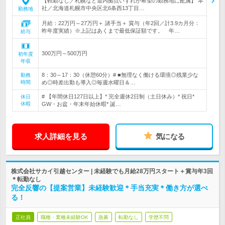
【転勤なし／札幌など道内拠点いずれか希望の勤務地に配属】 本
社／北海道札幌市中央区北6条西13丁目…
勤務地
月給：22万円～27万円＋ 諸手当＋ 賞与（年2回／計3.9カ月分：
昨年度実績）※上記はあくまで最低保証額です。 年…
給与
300万円～500万円
初年度
年収
8：30～17：30（休憩60分）# ■無理なく働ける環境◎残業少な
勤務
時間
め◎時差出勤も導入◎毎週水曜日＆…
# 【年間休日127日以上】* 完全週休2日制（土日休み）* 祝日*
休日
休暇
GW・お盆・年末年始休暇* 誕…
求人詳細を見る
気になる
株式会社サカイ引越センター | 未経験でも月給28万円スタート＋賞与年3回
＊転勤なし
完全反響の【提案営業】未経験歓迎＊手当充実＊働き方が選べ
る！
正社員
職種・業種未経験OK
急募
転勤なし
学歴不問