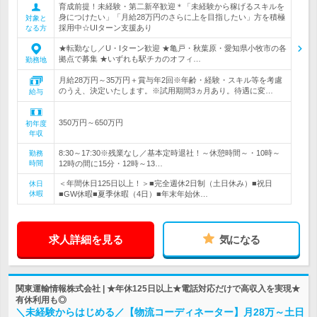
育成前提！未経験・第二新卒歓迎＊「未経験から稼げるスキルを
身につけたい」「月給28万円のさらに上を目指したい」方を積極
対象と
採用中☆UIターン支援あり
なる方
★転勤なし／U・Iターン歓迎 ★亀戸・秋葉原・愛知県小牧市の各
拠点で募集 ★いずれも駅チカのオフィ…
勤務地
月給28万円～35万円＋賞与年2回※年齢・経験・スキル等を考慮
のうえ、決定いたします。※試用期間3ヵ月あり。待遇に変…
給与
350万円～650万円
初年度
年収
8:30～17:30※残業なし／基本定時退社！～休憩時間～・10時～
勤務
時間
12時の間に15分・12時～13…
＜年間休日125日以上！＞■完全週休2日制（土日休み）■祝日
休日
休暇
■GW休暇■夏季休暇（4日）■年末年始休…
求人詳細を見る
気になる
関東運輸情報株式会社 | ★年休125日以上★電話対応だけで高収入を実現★
有休利用も◎
＼未経験からはじめる／【物流コーディネーター】月28万～土日