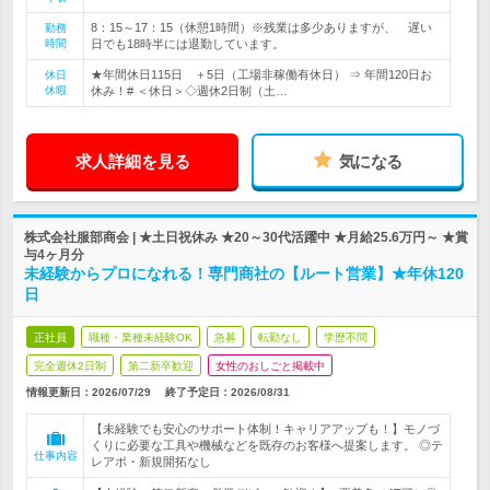
8：15～17：15（休憩1時間）※残業は多少ありますが、 遅い
勤務
時間
日でも18時半には退勤しています。
★年間休日115日 ＋5日（工場非稼働有休日） ⇒ 年間120日お
休日
休暇
休み！# ＜休日＞◇週休2日制（土…
求人詳細を見る
気になる
株式会社服部商会 | ★土日祝休み ★20～30代活躍中 ★月給25.6万円～ ★賞
与4ヶ月分
未経験からプロになれる！専門商社の【ルート営業】★年休120
日
正社員
職種・業種未経験OK
急募
転勤なし
学歴不問
完全週休2日制
第二新卒歓迎
女性のおしごと掲載中
情報更新日：2026/07/29
終了予定日：
2026/08/31
【未経験でも安心のサポート体制！キャリアアップも！】モノづ
くりに必要な工具や機械などを既存のお客様へ提案します。 ◎テ
仕事内容
レアポ・新規開拓なし