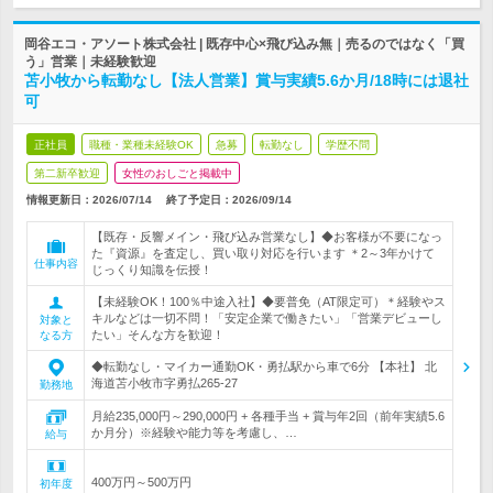
岡谷エコ・アソート株式会社 | 既存中心×飛び込み無｜売るのではなく「買
う」営業｜未経験歓迎
苫小牧から転勤なし【法人営業】賞与実績5.6か月/18時には退社
可
正社員
職種・業種未経験OK
急募
転勤なし
学歴不問
第二新卒歓迎
女性のおしごと掲載中
情報更新日：2026/07/14
終了予定日：
2026/09/14
【既存・反響メイン・飛び込み営業なし】◆お客様が不要になっ
た『資源』を査定し、買い取り対応を行います ＊2～3年かけて
仕事内容
じっくり知識を伝授！
【未経験OK！100％中途入社】◆要普免（AT限定可）＊経験やス
キルなどは一切不問！「安定企業で働きたい」「営業デビューし
対象と
たい」そんな方を歓迎！
なる方
◆転勤なし・マイカー通勤OK・勇払駅から車で6分 【本社】 北
海道苫小牧市字勇払265-27
勤務地
月給235,000円～290,000円 + 各種手当 + 賞与年2回（前年実績5.6
か月分）※経験や能力等を考慮し、…
給与
400万円～500万円
初年度