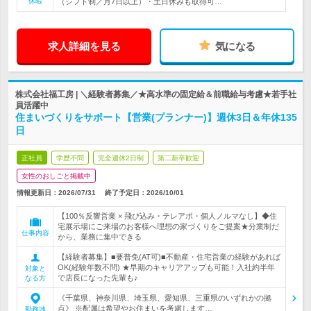
休暇
（シフト制／月7日以上）・土日休みも取得可…
求人詳細を見る
気になる
株式会社福工房 | ＼経験者募集／★高水準の固定給＆前職給与考慮★若手社
員活躍中
住まいづくりをサポート【営業(プランナー)】週休3日＆年休135
日
正社員
学歴不問
完全週休2日制
第二新卒歓迎
女性のおしごと掲載中
情報更新日：2026/07/31
終了予定日：
2026/10/01
【100％反響営業 × 飛び込み・テレアポ・個人ノルマなし】◆住
宅展示場にご来場のお客様へ理想の家づくりをご提案★分業制だ
仕事内容
から、業務に集中できる
【経験者募集】■要普免(AT可)■不動産・住宅営業の経験があれば
OK(経験年数不問) ★早期のキャリアアップも可能！入社約半年
対象と
で店長になった先輩も♪
なる方
《千葉県、神奈川県、埼玉県、愛知県、三重県のいずれかの拠
点》 ※配属は希望やお住まいを考慮します…
勤務地