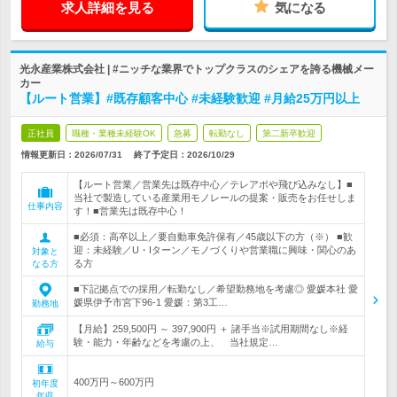
求人詳細を見る
気になる
光永産業株式会社 | #ニッチな業界でトップクラスのシェアを誇る機械メー
カー
【ルート営業】#既存顧客中心 #未経験歓迎 #月給25万円以上
正社員
職種・業種未経験OK
急募
転勤なし
第二新卒歓迎
情報更新日：2026/07/31
終了予定日：
2026/10/29
【ルート営業／営業先は既存中心／テレアポや飛び込みなし】■
当社で製造している産業用モノレールの提案・販売をお任せしま
仕事内容
す！■営業先は既存中心！
■必須：高卒以上／要自動車免許保有／45歳以下の方（※） ■歓
迎：未経験／U・Iターン／モノづくりや営業職に興味・関心のあ
対象と
る方
なる方
■下記拠点での採用／転勤なし／希望勤務地を考慮◎ 愛媛本社 愛
媛県伊予市宮下96-1 愛媛：第3工…
勤務地
【月給】259,500円 ～ 397,900円 ＋ 諸手当※試用期間なし※経
験・能力・年齢などを考慮の上、 当社規定…
給与
400万円～600万円
初年度
年収