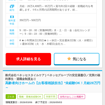
月給：26万4,499円～ 65万円 + 賞与年2回※経験・前職給与を考
慮します。※6ヵ月間の試用期間があります。給…
給与
350万円～500万円
初年度
年収
9：00～18：00（実働8時間）木・土・日・金（会社カレンダ
勤務
時間
ー）9：00～19：00（実働9時間）…
# ★☆年間休日135日★☆＜休日＞完全週休2日制（火・水曜日）
休日
休暇
＋週休3日制（火・水・木曜日(会社カ…
求人詳細を見る
気になる
株式会社ベネッセスタイルケア | ベネッセグループの安定基盤◎／充実の福
利厚生・退職金制度あり
高齢者向けホームの【お客様相談担当】*未経験OK！月給28万円
～
正社員
職種・業種未経験OK
学歴不問
女性のおしごと掲載中
情報更新日：2026/03/06
終了予定日：
2026/09/03