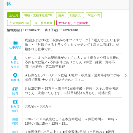
休
正社員
職種・業種未経験OK
急募
転勤なし
学歴不問
完全週休2日制
第二新卒歓迎
女性のおしごと掲載中
情報更新日：2026/07/31
終了予定日：
2026/10/01
残業ほぼゼロ×土日祝休みのオフィスワーク│「運んでほしいお荷
物」と「対応できるトラック」をマッチング！双方に喜ばれ、信
仕事内容
頼される仕事です。
＼かしこまった志望動機がなくても大丈夫！働き方や収入重視の
応募も大歓迎／●応募条件はありません（学歴・経験・資格不
対象と
問）*未経験・第二新卒歓迎
なる方
★転勤なし／U・Iターン歓迎 ★亀戸・秋葉原・愛知県小牧市の各
拠点で募集 ★いずれも駅チカのオフィ…
勤務地
月給28万円～35万円＋賞与年2回※年齢・経験・スキル等を考慮
のうえ、決定いたします。※試用期間3ヵ月あり。待遇に変…
給与
350万円～650万円
初年度
年収
8:30～17:30※残業なし／基本定時退社！～休憩時間～・10時～
勤務
時間
12時の間に15分・12時～13…
＜年間休日125日以上！＞■完全週休2日制（土日休み）■祝日
休日