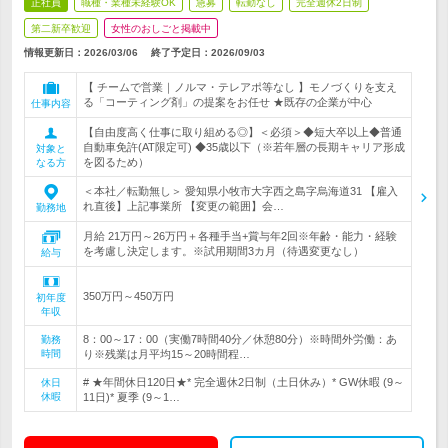
正社員
職種・業種未経験OK
急募
転勤なし
完全週休2日制
第二新卒歓迎
女性のおしごと掲載中
情報更新日：2026/03/06
終了予定日：
2026/09/03
【 チームで営業｜ノルマ・テレアポ等なし 】モノづくりを支え
る「コーティング剤」の提案をお任せ ★既存の企業が中心
仕事内容
【自由度高く仕事に取り組める◎】＜必須＞◆短大卒以上◆普通
自動車免許(AT限定可) ◆35歳以下（※若年層の長期キャリア形成
対象と
を図るため）
なる方
＜本社／転勤無し＞ 愛知県小牧市大字西之島字烏海道31 【雇入
れ直後】上記事業所 【変更の範囲】会…
勤務地
月給 21万円～26万円＋各種手当+賞与年2回※年齢・能力・経験
を考慮し決定します。※試用期間3カ月（待遇変更なし）
給与
350万円～450万円
初年度
年収
8：00～17：00（実働7時間40分／休憩80分）※時間外労働：あ
勤務
時間
り※残業は月平均15～20時間程…
# ★年間休日120日★* 完全週休2日制（土日休み）* GW休暇 (9～
休日
休暇
11日)* 夏季 (9～1…