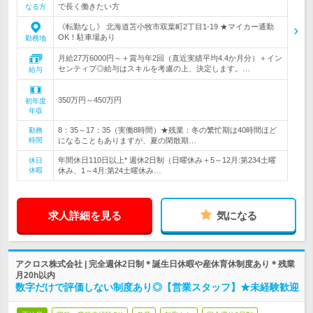
で長く働きたい方
なる方
《転勤なし》 北海道苫小牧市双葉町2丁目1-19 ★マイカー通勤
OK！駐車場あり
勤務地
月給27万6000円～＋賞与年2回（直近実績平均4.4か月分）＋イン
センティブ◎給与はスキルを考慮の上、決定します。…
給与
350万円～450万円
初年度
年収
8：35～17：35（実働8時間）★残業：冬の繁忙期は40時間ほど
勤務
時間
になることもありますが、夏の閑散期…
年間休日110日以上* 週休2日制（日曜休み＋5～12月:第234土曜
休日
休暇
休み、1～4月:第24土曜休み…
求人詳細を見る
気になる
アクロス株式会社 | 完全週休2日制＊誕生日休暇や産休育休制度あり＊残業
月20h以内
数字だけで評価しない制度あり◎【営業スタッフ】★未経験歓迎