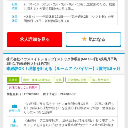
9：30～18：301月・2月・3月・9月・10月は繁忙期のため、残業
勤務
時間
も増えますが繁忙期以外の月は残…
<休日># ――年間休日121日――* 完全週休2日（シフト制）☆年
休日
休暇
間休日121日＋各種休暇制度（有…
求人詳細を見る
気になる
株式会社ハウスメイトショップ | ストック休暇有(MAX60日) /残業月平均
15h以下/未経験入社は約7割
未経験OK！理想を叶える【ルームアドバイザー】#賞与5.8ヶ月
正社員
職種・業種未経験OK
急募
完全週休2日制
第二新卒歓迎
女性のおしごと掲載中
情報更新日：2026/08/06
終了予定日：
2026/09/17
《お客様に寄り添うやりがい★年間休日121日＋～20日の休暇も
可》お客様の理想の住まいを提案◇未経験者向け研修・勉強会あ
仕事内容
り◇20～30代活躍中
《未経験・第二新卒歓迎！ 10名以上の積極採用♪》長く安定した
キャリアを描きたい方はぜひ★接客/販売/サービス業の経験者は
対象と