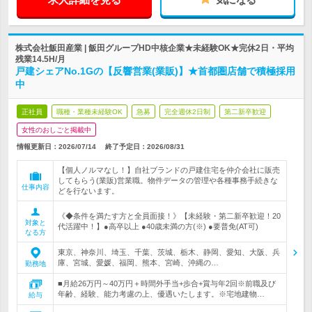
株式会社飯田産業 | 飯田グループHD中核企業★未経験OK★完休2日・平均
残業14.5H/月
戸建シェアNo.1Gの【反響営業(業販)】★首都圏店舗で積極採用
中
正社員
職種・業種未経験OK
急募
完全週休2日制
第二新卒歓迎
女性のおしごと掲載中
情報更新日：2026/07/14
終了予定日：
2026/08/31
【個人ノルマなし！】自社ブランドの戸建住宅を仲介会社に販売
してもらう(業販)営業職。物件データの管理や各種事務手続きな
仕事内容
どを行ないます。
《◆条件を満たす方と全員面接！》【未経験・第二新卒歓迎！20
対象と
代活躍中！】●高卒以上 ●40歳未満の方(※) ●要普免(AT可)
なる方
東京、神奈川、埼玉、千葉、茨城、栃木、静岡、愛知、大阪、兵
庫、宮城、愛媛、福岡、熊本、宮崎、沖縄の…
勤務地
■月給26万円～40万円＋時間外手当+歩合+賞与年2回※前職及び
年齢、経験、能力考慮の上、優遇いたします。※宅地建物…
給与