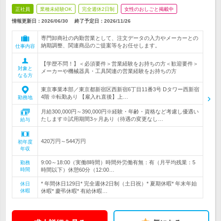
正社員
業種未経験OK
完全週休2日制
女性のおしごと掲載中
情報更新日：2026/06/30
終了予定日：
2026/11/26
専門卸商社の内勤営業として、注文データの入力やメーカーとの
納期調整、関連商品のご提案等をお任せします。
仕事内容
【学歴不問！】＜必須要件＞営業経験をお持ちの方＜歓迎要件＞
対象と
メーカーや機械器具・工具関連の営業経験をお持ちの方
なる方
東京事業本部／東京都新宿区西新宿6丁目11番3号 Dタワー西新宿
4階 ※転勤あり 【雇入れ直後】上…
勤務地
月給300,000円～390,000円※経験・年齢・資格など考慮し優遇い
たします※試用期間3ヶ月あり（待遇の変更なし…
給与
420万円～544万円
初年度
年収
9:00～18:00（実働8時間）時間外労働有無：有（月平均残業：5
勤務
時間
時間以下）休憩60分（12:00…
* 年間休日129日* 完全週休2日制（土日祝）* 夏期休暇* 年末年始
休日
休暇
休暇* 慶弔休暇* 有給休暇…