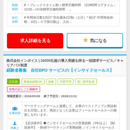
# ＜フレックスタイム制＞標準労働時間 1日8時間コアタイム：
勤務
時間
10:00～14:00標準労働時間帯 …
# 年間休日数125日* 完全週休2日制（土日）* 祝日* 年間有給休
休日
休暇
暇：10日～※下限日数は、入社…
求人詳細を見る
気になる
株式会社インボイス | 16000社超の導入実績を誇る一括請求サービス／キャ
リアパス制度
経験者募集 自社BPO サービスの【インサイドセールス】
正社員
業種未経験OK
急募
学歴不問
第二新卒歓迎
女性のおしごと掲載中
情報更新日：2026/05/28
終了予定日：
2026/11/12
マーケティングチームと連携して、企業のリストアップと商談創
出を目指します。商談となった企業はフィールドセールスへの橋
仕事内容
渡しを行います。
【必須条件】◆インサイドセールスの営業経験（3年以上）【歓
迎条件】・BtoBマーケティング実務経験 ／インサイドセールス
対象と