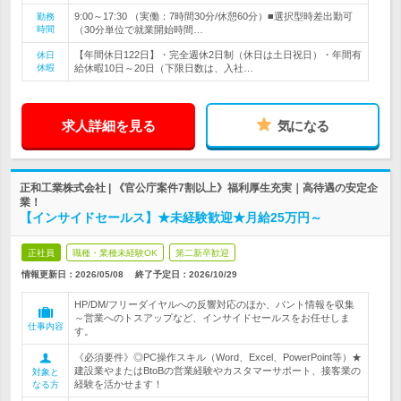
9:00～17:30 （実働：7時間30分/休憩60分）■選択型時差出勤可
勤務
時間
（30分単位で就業開始時間…
【年間休日122日】・完全週休2日制（休日は土日祝日）・年間有
休日
休暇
給休暇10日～20日（下限日数は、入社…
求人詳細を見る
気になる
正和工業株式会社 | 《官公庁案件7割以上》福利厚生充実｜高待遇の安定企
業！
【インサイドセールス】★未経験歓迎★月給25万円～
正社員
職種・業種未経験OK
第二新卒歓迎
情報更新日：2026/05/08
終了予定日：
2026/10/29
HP/DM/フリーダイヤルへの反響対応のほか、バント情報を収集
～営業へのトスアップなど、インサイドセールスをお任せしま
仕事内容
す。
《必須要件》◎PC操作スキル（Word、Excel、PowerPoint等）★
建設業やまたはBtoBの営業経験やカスタマーサポート、接客業の
対象と
経験を活かせます！
なる方