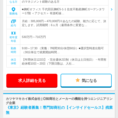
のマネジメント経験のある方
なる方
■麹町オフィス 千代田区麹町5-1-1 住友不動産麹町ガーデンタワ
ー17階 ＜アクセス＞ 有楽町線…
勤務地
月給：305,000円～470,000円※あなたの経験、能力に応じて、決
定します。試用期間：6ヵ月（雇用条件に変更な…
給与
530万円～710万円
初年度
年収
9:00～17:30 （実働：7時間30分/休憩60分）■選択型時差出勤可
勤務
時間
（30分単位で就業開始時間…
【年間休日122日】・完全週休2日制（休日は土日祝日）・年間有
休日
休暇
給休暇10日～20日（下限日数は、入社…
求人詳細を見る
気になる
カツヤマキカイ株式会社 | ◎卸商社とメーカーの機能を持つエンジニアリン
グ企業
《東京》経験者募集！専門卸商社の【インサイドセールス】残業
無