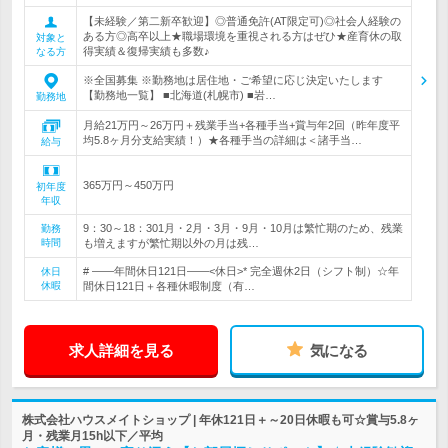
【未経験／第二新卒歓迎】◎普通免許(AT限定可)◎社会人経験の
ある方◎高卒以上★職場環境を重視される方はぜひ★産育休の取
対象と
得実績＆復帰実績も多数♪
なる方
※全国募集 ※勤務地は居住地・ご希望に応じ決定いたします
【勤務地一覧】 ■北海道(札幌市) ■岩…
勤務地
月給21万円～26万円＋残業手当+各種手当+賞与年2回（昨年度平
均5.8ヶ月分支給実績！）★各種手当の詳細は＜諸手当…
給与
365万円～450万円
初年度
年収
9：30～18：301月・2月・3月・9月・10月は繁忙期のため、残業
勤務
時間
も増えますが繁忙期以外の月は残…
# ――年間休日121日――<休日>* 完全週休2日（シフト制）☆年
休日
休暇
間休日121日＋各種休暇制度（有…
求人詳細を見る
気になる
株式会社ハウスメイトショップ | 年休121日＋～20日休暇も可☆賞与5.8ヶ
月・残業月15h以下／平均