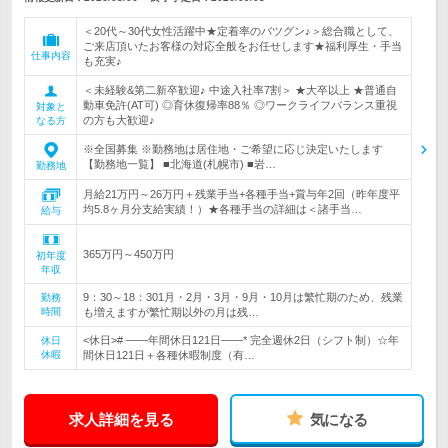
＜20代～30代女性活躍中★定着率のバツグン♪＞総合職として、
ご来店頂いたお客様の対応全般をお任せします★福利厚生・手当
仕事内容
も充実♪
＜未経験&第二新卒歓迎♪ 中途入社率7割＞ ★大卒以上 ★普通自
動車免許(AT可) ◎育休復帰率88％ ◎ワークライフバランス重視
対象と
の方も大歓迎♪
なる方
※全国募集 ※勤務地は居住地・ご希望に応じ決定いたします
【勤務地一覧】 ■北海道(札幌市) ■岩…
勤務地
月給21万円～26万円＋残業手当+各種手当+賞与年2回（昨年度平
均5.8ヶ月分支給実績！）★各種手当の詳細は＜諸手当…
給与
365万円～450万円
初年度
年収
9：30～18：301月・2月・3月・9月・10月は繁忙期のため、残業
勤務
時間
も増えますが繁忙期以外の月は残…
<休日># ――年間休日121日――* 完全週休2日（シフト制）☆年
休日
休暇
間休日121日＋各種休暇制度（有…
求人詳細を見る
気になる