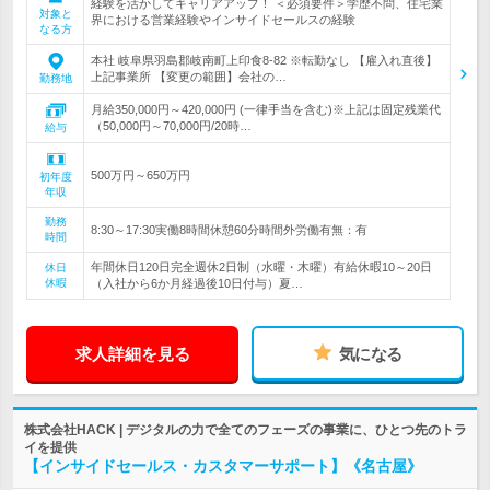
経験を活かしてキャリアアップ！ ＜必須要件＞学歴不問、住宅業
対象と
界における営業経験やインサイドセールスの経験
なる方
本社 岐阜県羽島郡岐南町上印食8-82 ※転勤なし 【雇入れ直後】
上記事業所 【変更の範囲】会社の…
勤務地
月給350,000円～420,000円 (一律手当を含む)※上記は固定残業代
（50,000円～70,000円/20時…
給与
500万円～650万円
初年度
年収
勤務
8:30～17:30実働8時間休憩60分時間外労働有無：有
時間
年間休日120日完全週休2日制（水曜・木曜）有給休暇10～20日
休日
休暇
（入社から6か月経過後10日付与）夏…
求人詳細を見る
気になる
株式会社HACK | デジタルの力で全てのフェーズの事業に、ひとつ先のトラ
イを提供
【インサイドセールス・カスタマーサポート】《名古屋》