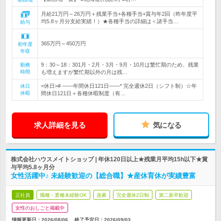
月給21万円～26万円＋残業手当+各種手当+賞与年2回（昨年度平
均5.8ヶ月分支給実績！）★各種手当の詳細は＜諸手当…
給与
365万円～450万円
初年度
年収
9：30～18：301月・2月・3月・9月・10月は繁忙期のため、残業
勤務
時間
も増えますが繁忙期以外の月は残…
<休日># ――年間休日121日――* 完全週休2日（シフト制）☆年
休日
休暇
間休日121日＋各種休暇制度（有…
求人詳細を見る
気になる
株式会社ハウスメイトショップ | 年休120日以上★残業月平均15h以下★賞
与平均5.8ヶ月分
女性活躍中♪ 未経験歓迎の【総合職】★産休育休が実績豊富
正社員
職種・業種未経験OK
急募
完全週休2日制
第二新卒歓迎
女性のおしごと掲載中
情報更新日：2026/08/06
終了予定日：
2026/09/03