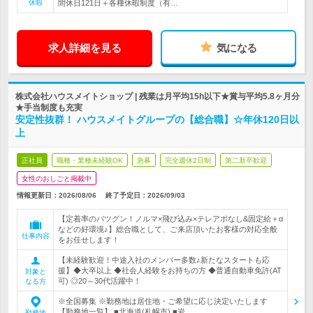
休暇
間休日121日＋各種休暇制度（有…
求人詳細を見る
気になる
株式会社ハウスメイトショップ | 残業は月平均15h以下★賞与平均5.8ヶ月分
★手当制度も充実
安定性抜群！ ハウスメイトグループの【総合職】☆年休120日以
上
正社員
職種・業種未経験OK
急募
完全週休2日制
第二新卒歓迎
女性のおしごと掲載中
情報更新日：2026/08/06
終了予定日：
2026/09/03
【定着率のバツグン！ノルマ×飛び込み×テレアポなし&固定給＋α
などの好環境♪】総合職として、ご来店頂いたお客様の対応全般
仕事内容
をお任せします！
【未経験歓迎！中途入社のメンバー多数♪新たなスタートも応
援】◆大卒以上 ◆社会人経験をお持ちの方 ◆普通自動車免許(AT
対象と
可) ◎20～30代活躍中！
なる方
※全国募集 ※勤務地は居住地・ご希望に応じ決定いたします
【勤務地一覧】 ■北海道(札幌市) ■岩…
勤務地