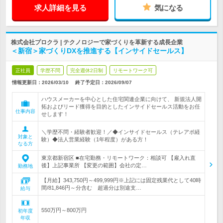
求人詳細を見る
気になる
株式会社プロクラ | テクノロジーで家づくりを革新する成長企業
＜新宿＞家づくりDXを推進する【インサイドセールス】
正社員
学歴不問
完全週休2日制
リモートワーク可
情報更新日：2026/03/10
終了予定日：
2026/09/07
ハウスメーカーを中心とした住宅関連企業に向けて、 新規法人開
拓およびリード獲得を目的としたインサイドセールス活動をお任
仕事内容
せします！
＼学歴不問・経験者歓迎！／◆インサイドセールス（テレアポ経
対象と
験）◆法人営業経験（1年程度）がある方！
なる方
東京都新宿区 ■在宅勤務・リモートワーク：相談可 【雇入れ直
後】上記事業所 【変更の範囲】会社の定…
勤務地
【月給】343,750円～499,999円※上記には固定残業代として40時
間/81,846円～分含む 超過分は別途支…
給与
550万円～800万円
初年度
年収