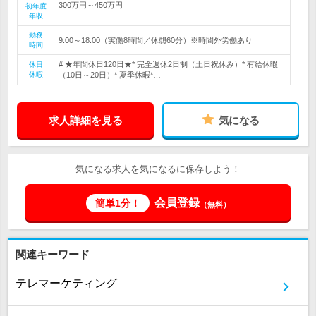
300万円～450万円
初年度
年収
勤務
9:00～18:00（実働8時間／休憩60分）※時間外労働あり
時間
# ★年間休日120日★* 完全週休2日制（土日祝休み）* 有給休暇
休日
休暇
（10日～20日）* 夏季休暇*…
求人詳細を見る
気になる
気になる求人を気になるに保存しよう！
会員登録
簡単1分！
（無料）
関連キーワード
テレマーケティング