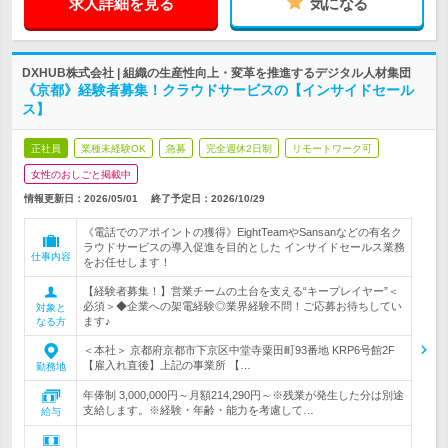
求人詳細を見る
気になる
DXHUB株式会社 | 組織の生産性向上・変革を推進するデジタル人材集団
《京都》経験者募集！クラウドサービスの【インサイドセール
ス】
正社員
業種未経験OK
急募
完全週休2日制
リモートワーク可
女性のおしごと掲載中
情報更新日：2026/05/01
終了予定日：
2026/10/29
《電話でのアポイントの獲得》EightTeamやSansanなどの有名ク
ラウドサービスの導入促進を目的とした インサイドセールス業務
仕事内容
をお任せします！
【経験者募集！】営業チームの土台を支える“キープレイヤー”＜
必須＞◆企業への架電経験◎業界経験不問！ご応募お待ちしてい
対象と
ます♪
なる方
＜本社＞ 京都府京都市下京区中堂寺粟田町93番地 KRP6号館2F
【雇入れ直後】上記の事業所 【…
勤務地
年俸制 3,000,000円～月額214,290円～※残業が発生した分は別途
支給します。※経験・年齢・能力を考慮して…
給与