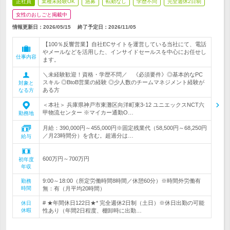
正社員
業種未経験OK
急募
転勤なし
学歴不問
完全週休2日制
女性のおしごと掲載中
情報更新日：2026/05/15
終了予定日：
2026/11/05
【100％反響営業】自社ECサイトを運営している当社にて、電話
やメールなどを活用した、インサイドセールスを中心にお任せし
仕事内容
ます。
＼未経験歓迎！資格・学歴不問／ 《必須要件》◎基本的なPC
スキル ◎BtoB営業の経験 ◎少人数のチームマネジメント経験が
対象と
ある方
なる方
＜本社＞ 兵庫県神戸市東灘区向洋町東3-12 ユニエックスNCT六
甲物流センター ※マイカー通勤O…
勤務地
月給：390,000円～455,000円※固定残業代（58,500円～68,250円
／月23時間分）を含む。超過分は…
給与
600万円～700万円
初年度
年収
9:00～18:00（所定労働時間8時間／休憩60分）※時間外労働有
勤務
時間
無：有（月平均20時間）
# ★年間休日122日★* 完全週休2日制（土日）※休日出勤の可能
休日
休暇
性あり（年間2日程度、棚卸時に出勤…