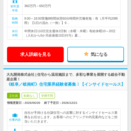
360万円～650万円
初年度
年収
9:00～18:00実働8時間休憩60分時間外労働有無：有（月平均20時
勤務
時間
間）【1日の流れ（一例）】9…
年間休日110日完全週休2日制（水曜・木曜）有給休暇10～20日
休日
休暇
（入社から6か月経過後10日付与）夏…
求人詳細を見る
気になる
大丸開発株式会社 | 住宅から温浴施設まで、多彩な事業を展開する総合不動
産企業！
《岐阜／岐南町》住宅業界経験者募集！【インサイドセールス】
正社員
転勤なし
学歴不問
情報更新日：2026/06/30
終了予定日：
2026/12/21
自社が手掛ける分譲住宅への反響に対するインサイドセールス業
務をお任せします。お客様へのヒアリングや内見案内などをご担
仕事内容
当いただきます。