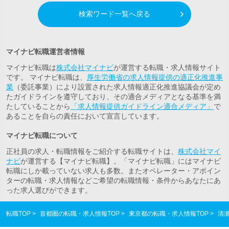
検索ワード一覧へ戻る
マイナビ転職運営者情報
マイナビ転職は
株式会社マイナビ
が運営する転職・求人情報サイト
です。 マイナビ転職は、
厚生労働省の求人情報提供の適正化推進事
業
（委託事業）により設置された求人情報適正化推進協議会が定め
たガイドラインを遵守しており、その適合メディアとなる基準を満
たしていることから
「求人情報提供ガイドライン適合メディア」
で
あることを自らの責任において宣言しています。
マイナビ転職について
正社員の求人・転職情報をご紹介する転職サイトは、
株式会社マイ
ナビ
が運営する【マイナビ転職】。「マイナビ転職」にはマイナビ
転職にしか載っていない求人も多数。また
オペレーター・アポイン
ター
の転職・求人情報などご希望の転職情報・条件からあなたにあ
った求人選びができます。
転職TOP
首都圏の転職・求人情報TOP
東京都の転職・求人情報TOP
清