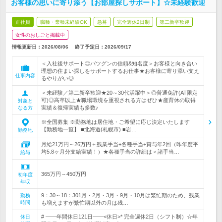
お客様の思いに寄り添う【お部屋探しサポート】☆未経験歓迎
正社員
職種・業種未経験OK
急募
完全週休2日制
第二新卒歓迎
女性のおしごと掲載中
情報更新日：2026/08/06
終了予定日：
2026/09/17
＜入社後サポート◎バツグンの信頼&知名度＞お客様と向き合い
理想の住まい探しをサポートするお仕事★お客様に寄り添い支え
仕事内容
るやりがい◎
＜未経験／第二新卒歓迎★20～30代活躍中＞◎普通免許(AT限定
可)◎高卒以上★職場環境を重視される方はぜひ★産育休の取得
対象と
実績＆復帰実績も多数♪
なる方
※全国募集 ※勤務地は居住地・ご希望に応じ決定いたします
【勤務地一覧】 ■北海道(札幌市) ■岩…
勤務地
月給21万円～26万円＋残業手当+各種手当+賞与年2回（昨年度平
均5.8ヶ月分支給実績！）★各種手当の詳細は＜諸手当…
給与
365万円～450万円
初年度
年収
9：30～18：301月・2月・3月・9月・10月は繁忙期のため、残業
勤務
時間
も増えますが繁忙期以外の月は残…
# ――年間休日121日――<休日>* 完全週休2日（シフト制）☆年
休日