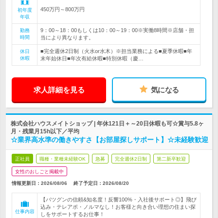
450万円～800万円
初年度
年収
9：00～18：00もしくは10：00～19：00※実働8時間※店舗・担
勤務
時間
当により異なります。
■完全週休2日制（火水or水木）※担当業務による■夏季休暇■年
休日
休暇
末年始休日■年次有給休暇■特別休暇（慶…
求人詳細を見る
気になる
株式会社ハウスメイトショップ | 年休121日＋～20日休暇も可☆賞与5.8ヶ
月・残業月15h以下／平均
☆業界高水準の働きやすさ【お部屋探しサポート】☆未経験歓迎
正社員
職種・業種未経験OK
急募
完全週休2日制
第二新卒歓迎
女性のおしごと掲載中
情報更新日：2026/08/06
終了予定日：
2026/08/20
【バツグンの信頼&知名度！反響100%・入社後サポート◎】飛び
込み・テレアポ・ノルマなし！お客様と向き合い理想の住まい探
仕事内容
しをサポートするお仕事！