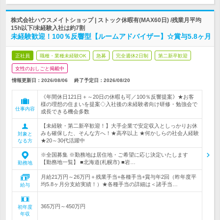
株式会社ハウスメイトショップ | ストック休暇有(MAX60日) /残業月平均
15h以下/未経験入社は約7割
未経験歓迎！100％反響型【ルームアドバイザー】☆賞与5.8ヶ月
正社員
職種・業種未経験OK
急募
完全週休2日制
第二新卒歓迎
女性のおしごと掲載中
情報更新日：2026/08/06
終了予定日：
2026/08/20
《年間休日121日＋～20日の休暇も可／100％反響提案》★お客
様の理想の住まいを提案◇入社後の未経験者向け研修・勉強会で
仕事内容
成長できる機会多数
【未経験・第二新卒歓迎！】大手企業で安定収入としっかりお休
みも確保した、そんな方へ！★高卒以上 ★何かしらの社会人経験
対象と
★20～30代活躍中
なる方
※全国募集 ※勤務地は居住地・ご希望に応じ決定いたします
【勤務地一覧】 ■北海道(札幌市) ■岩…
勤務地
月給21万円～26万円＋残業手当+各種手当+賞与年2回（昨年度平
均5.8ヶ月分支給実績！）★各種手当の詳細は＜諸手当…
給与
365万円～450万円
初年度
年収