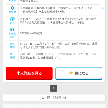
大歓迎★高卒以上
なる方
※全国募集 ※勤務地は居住地・ご希望に応じ決定いたします
【勤務地一覧】 ■北海道(札幌市) ■岩…
勤務地
月給21万円～26万円＋残業手当+各種手当+賞与年2回（昨年度平
均5.8ヶ月分支給実績！）★各種手当の詳細は＜諸手当…
給与
365万円～450万円
初年度
年収
9：30～18：301月・2月・3月・9月・10月は繁忙期のため、残業
勤務
時間
も増えますが繁忙期以外の月は残…
<休日># ――年間休日121日――* 完全週休2日（シフト制）☆年
休日
休暇
間休日121日＋各種休暇制度（有…
求人詳細を見る
気になる
1
1～8件 (全8件中)