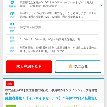
東京都足立区青井5-13-7 ＳＨＯＷＡコーポレートビル 【雇入れ
直後】上記事業所 【変更の範囲】…
勤務地
月給25万円～35万円※経験・能力をしっかり考慮します。※上記
月給には固定残業代（20～42時間・固定残業代31,5…
給与
350万円～500万円
初年度
年収
勤務
8：00～17：30※休憩：90分※時間外労働有無：有
時間
年間休日数：105日週休2日制（土日祝休み）※祝日のある週の土
休日
休暇
曜日と毎月最終土曜日は出勤日* GW*…
求人詳細を見る
気になる
新着
株式会社e431 | 放送通信に関わる工事資材のオンラインショップを運営
中！
経験者募集！【インサイドセールス】＊年休122日／転勤無し