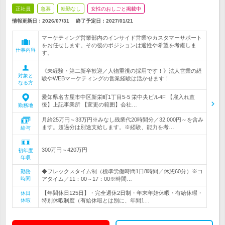
正社員
急募
転勤なし
女性のおしごと掲載中
情報更新日：2026/07/31
終了予定日：
2027/01/21
マーケティング営業部内のインサイド営業やカスタマーサポート
をお任せします。その後のポジションは適性や希望を考慮しま
仕事内容
す。
《未経験・第二新卒歓迎／人物重視の採用です！》法人営業の経
対象と
験やWEBマーケティングの営業経験は活かせます！
なる方
愛知県名古屋市中区新栄町1丁目5-5 栄中央ビル4F 【雇入れ直
後】上記事業所 【変更の範囲】会社…
勤務地
月給25万円～33万円※みなし残業代20時間分／32,000円～を含み
ます。超過分は別途支給します。※経験、能力を考…
給与
300万円～420万円
初年度
年収
◆フレックスタイム制（標準労働時間1日8時間／休憩60分）※コ
勤務
時間
アタイム／11：00～17：00※時間…
【年間休日125日】・完全週休2日制・年末年始休暇・有給休暇・
休日
休暇
特別休暇制度（有給休暇とは別に、年間1…