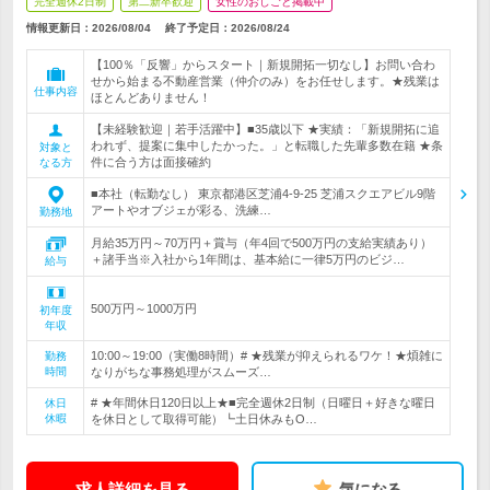
完全週休2日制
第二新卒歓迎
女性のおしごと掲載中
情報更新日：2026/08/04
終了予定日：
2026/08/24
【100％「反響」からスタート｜新規開拓一切なし】お問い合わ
せから始まる不動産営業（仲介のみ）をお任せします。★残業は
仕事内容
ほとんどありません！
【未経験歓迎｜若手活躍中】■35歳以下 ★実績：「新規開拓に追
われず、提案に集中したかった。」と転職した先輩多数在籍 ★条
対象と
件に合う方は面接確約
なる方
■本社（転勤なし） 東京都港区芝浦4-9-25 芝浦スクエアビル9階
アートやオブジェが彩る、洗練…
勤務地
月給35万円～70万円＋賞与（年4回で500万円の支給実績あり）
＋諸手当※入社から1年間は、基本給に一律5万円のビジ…
給与
500万円～1000万円
初年度
年収
10:00～19:00（実働8時間）# ★残業が抑えられるワケ！★煩雑に
勤務
時間
なりがちな事務処理がスムーズ…
# ★年間休日120日以上★■完全週休2日制（日曜日＋好きな曜日
休日
休暇
を休日として取得可能）┗土日休みもO…
求人詳細を見る
気になる