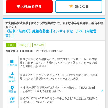
求人詳細を見る
気になる
大丸開発株式会社 | 住宅から温浴施設まで、多彩な事業を展開する総合不動
産企業！
《岐阜／岐南町》経験者募集【インサイドセールス（内勤営
業）】
正社員
転勤なし
学歴不問
情報更新日：2026/06/30
終了予定日：
2026/12/21
自社が手掛ける分譲住宅への反響に対するインサイドセールス業
務をお任せします。お客様へのヒアリングを通して、セールス部
仕事内容
門と連携した営業です。
経験を活かしてキャリアアップ！ ＜必須要件＞学歴不問、住宅業
対象と
界における営業経験やインサイドセールスの経験
なる方
本社 岐阜県羽島郡岐南町上印食8-82 ※転勤なし 【雇入れ直後】
上記事業所 【変更の範囲】会社の…
勤務地
月給234,957円～350,000円 (一律手当を含む)※上記は固定残業代
（29,617円～49,617円/20時…
給与