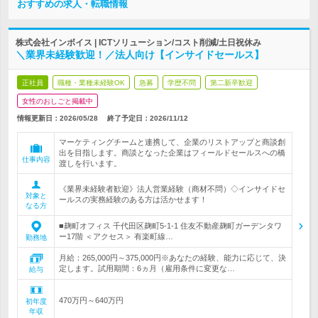
おすすめの求人・転職情報
株式会社インボイス | ICTソリューション/コスト削減/土日祝休み
＼業界未経験歓迎！／法人向け【インサイドセールス】
正社員
職種・業種未経験OK
急募
学歴不問
第二新卒歓迎
女性のおしごと掲載中
情報更新日：2026/05/28
終了予定日：
2026/11/12
マーケティングチームと連携して、企業のリストアップと商談創
出を目指します。商談となった企業はフィールドセールスへの橋
仕事内容
渡しを行います。
《業界未経験者歓迎》法人営業経験（商材不問）◇インサイドセ
対象と
ールスの実務経験のある方は活かせます！
なる方
■麹町オフィス 千代田区麹町5-1-1 住友不動産麹町ガーデンタワ
ー17階 ＜アクセス＞ 有楽町線…
勤務地
月給：265,000円～375,000円※あなたの経験、能力に応じて、決
定します。試用期間：6ヵ月（雇用条件に変更な…
給与
470万円～640万円
初年度
年収