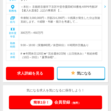
＜本社＞ 京都府京都市下京区中堂寺粟田町93番地 KRP6号館2F
【雇入れ直後】上記の事業所 【…
勤務地
年俸制 3,000,000円～月額214,290円～※残業が発生した分は別途
支給します。※経験・年齢・能力を考慮して…
給与
300万円～450万円
初年度
年収
勤務
9:00～18:00（実働8時間／休憩60分）※時間外労働あり
時間
# ★年間休日120日★* 完全週休2日制（土日祝休み）* 有給休暇
休日
休暇
（10日～20日）* 夏季休暇*…
求人詳細を見る
気になる
気になる求人を気になるに保存しよう！
会員登録
簡単1分！
（無料）