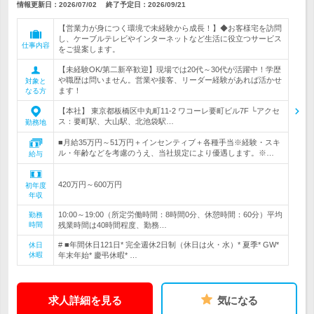
情報更新日：2026/07/02
終了予定日：
2026/09/21
【営業力が身につく環境で未経験から成長！】◆お客様宅を訪問
し、ケーブルテレビやインターネットなど生活に役立つサービス
仕事内容
をご提案します。
【未経験OK/第二新卒歓迎】現場では20代～30代が活躍中！学歴
や職歴は問いません。営業や接客、リーダー経験があれば活かせ
対象と
ます！
なる方
【本社】 東京都板橋区中丸町11-2 ワコーレ要町ビル7F └アクセ
ス：要町駅、大山駅、北池袋駅…
勤務地
■月給35万円～51万円＋インセンティブ＋各種手当※経験・スキ
ル・年齢などを考慮のうえ、当社規定により優遇します。※…
給与
420万円～600万円
初年度
年収
10:00～19:00（所定労働時間：8時間0分、休憩時間：60分）平均
勤務
時間
残業時間は40時間程度、勤務…
# ■年間休日121日* 完全週休2日制（休日は火・水）* 夏季* GW*
休日
休暇
年末年始* 慶弔休暇* …
求人詳細を見る
気になる