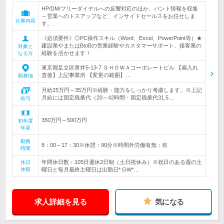
HP/DM/フリーダイヤルへの反響対応のほか、バント情報を収集
～営業へのトスアップなど、インサイドセールスをお任せしま
仕事内容
す。
《必須要件》◎PC操作スキル（Word、Excel、PowerPoint等）★
建設業やまたはBtoBの営業経験やカスタマーサポート、接客業の
対象と
経験を活かせます！
なる方
東京都足立区青井5-13-7 ＳＨＯＷＡコーポレートビル 【雇入れ
直後】上記事業所 【変更の範囲】…
勤務地
月給25万円～35万円※経験・能力をしっかり考慮します。※上記
月給には固定残業代（20～42時間・固定残業代31,5…
給与
350万円～500万円
初年度
年収
勤務
8：00～17：30※休憩：90分※時間外労働有無：有
時間
年間休日数：105日週休2日制（土日祝休み）※祝日のある週の土
休日
休暇
曜日と毎月最終土曜日は出勤日* GW*…
求人詳細を見る
気になる