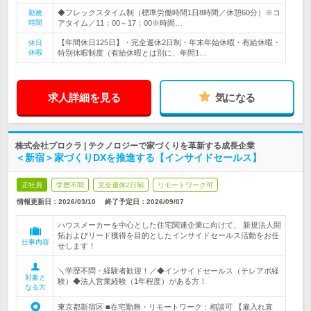
◆フレックスタイム制（標準労働時間1日8時間／休憩60分）※コ
勤務
時間
アタイム／11：00～17：00※時間…
【年間休日125日】・完全週休2日制・年末年始休暇・有給休暇・
休日
休暇
特別休暇制度（有給休暇とは別に、年間1…
求人詳細を見る
気になる
株式会社プロクラ | テクノロジーで家づくりを革新する成長企業
＜新宿＞家づくりDXを推進する【インサイドセールス】
正社員
学歴不問
完全週休2日制
リモートワーク可
情報更新日：2026/03/10
終了予定日：
2026/09/07
ハウスメーカーを中心とした住宅関連企業に向けて、 新規法人開
拓およびリード獲得を目的としたインサイドセールス活動をお任
仕事内容
せします！
＼学歴不問・経験者歓迎！／◆インサイドセールス（テレアポ経
対象と
験）◆法人営業経験（1年程度）がある方！
なる方
東京都新宿区 ■在宅勤務・リモートワーク：相談可 【雇入れ直