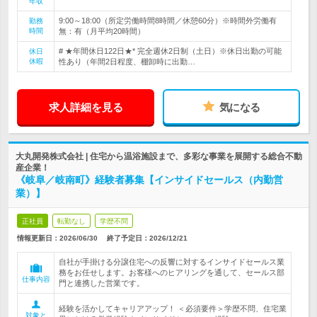
年収
9:00～18:00（所定労働時間8時間／休憩60分）※時間外労働有
勤務
時間
無：有（月平均20時間）
# ★年間休日122日★* 完全週休2日制（土日）※休日出勤の可能
休日
休暇
性あり（年間2日程度、棚卸時に出勤…
求人詳細を見る
気になる
大丸開発株式会社 | 住宅から温浴施設まで、多彩な事業を展開する総合不動
産企業！
《岐阜／岐南町》経験者募集【インサイドセールス（内勤営
業）】
正社員
転勤なし
学歴不問
情報更新日：2026/06/30
終了予定日：
2026/12/21
自社が手掛ける分譲住宅への反響に対するインサイドセールス業
務をお任せします。お客様へのヒアリングを通して、セールス部
仕事内容
門と連携した営業です。
経験を活かしてキャリアアップ！ ＜必須要件＞学歴不問、住宅業
対象と