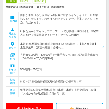
正社員
転勤なし
学歴不問
情報更新日：2026/06/30
終了予定日：
2026/12/21
自社が手掛ける分譲住宅への反響に対するインサイドセールス業
務をお任せします。お客様へのヒアリングや内見案内などをご担
仕事内容
当いただきます。
経験を活かしてキャリアアップ！ ＜必須要件＞学歴不問、住宅業
対象と
界における営業経験やインサイドセールスの経験
なる方
本社 岐阜県羽島郡岐南町上印食8-82 ※転勤なし 【雇入れ直後】
上記事業所 【変更の範囲】会社の…
勤務地
月給350,000円～420,000円 (一律手当を含む)※上記は固定残業代
（50,000円～70,000円/20時…
給与
500万円～650万円
初年度
年収
勤務
8:30～17:30実働8時間休憩60分時間外労働有無：有
時間
年間休日120日完全週休2日制（水曜・木曜）有給休暇10～20日
休日
休暇
（入社から6か月経過後10日付与）夏…