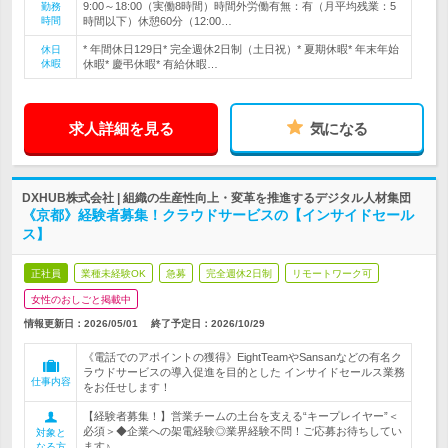
9:00～18:00（実働8時間）時間外労働有無：有（月平均残業：5
勤務
時間
時間以下）休憩60分（12:00…
* 年間休日129日* 完全週休2日制（土日祝）* 夏期休暇* 年末年始
休日
休暇
休暇* 慶弔休暇* 有給休暇…
求人詳細を見る
気になる
DXHUB株式会社 | 組織の生産性向上・変革を推進するデジタル人材集団
《京都》経験者募集！クラウドサービスの【インサイドセール
ス】
正社員
業種未経験OK
急募
完全週休2日制
リモートワーク可
女性のおしごと掲載中
情報更新日：2026/05/01
終了予定日：
2026/10/29
《電話でのアポイントの獲得》EightTeamやSansanなどの有名ク
ラウドサービスの導入促進を目的とした インサイドセールス業務
仕事内容
をお任せします！
【経験者募集！】営業チームの土台を支える“キープレイヤー”＜
必須＞◆企業への架電経験◎業界経験不問！ご応募お待ちしてい
対象と
ます♪
なる方