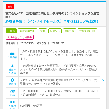
新着
株式会社e431 | 放送通信に関わる工事資材のオンラインショップを運営
中！
経験者募集！【インサイドセールス】＊年休122日／転勤無し
正社員
業種未経験OK
急募
転勤なし
学歴不問
完全週休2日制
女性のおしごと掲載中
情報更新日：2026/05/15
終了予定日：
2026/11/05
【100％反響営業】自社ECサイトを運営している当社にて、電話
やメールなどを活用した、インサイドセールスを中心にお任せし
仕事内容
ます。
＼未経験歓迎！資格・学歴不問／ 《必須要件》◎基本的なPC
スキル ◎BtoB営業の経験 ◎少人数のチームマネジメント経験が
対象と
ある方
なる方
＜本社＞ 兵庫県神戸市東灘区向洋町東3-12 ユニエックスNCT六
甲物流センター ※マイカー通勤O…
勤務地
月給：390,000円～455,000円※固定残業代（58,500円～68,250円
／月23時間分）を含む。超過分は…
給与
600万円～700万円
初年度