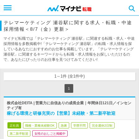
テレマーケティング 瀬谷駅に関する求人・転職・中途
採用情報＜8/7（金）更新＞
マイナビ転職では「テレマーケティング 瀬谷駅」に関連する転職・求人・中途
採用情報を多数掲載中!「テレマーケティング 瀬谷駅」の転職・求人情報を探
しているあなたにおすすめのお仕事を掲載しています。「テレマーケティング
瀬谷駅」に関連するキーワードからも転職・求人情報をお探しいただけるの
で、あなたにぴったりのお仕事を見つけてみてください!
1～1件 (全1件中)
1
株式会社DEITA | 営業力に自信ありの成長企業｜年間休日121日／インセン
ティブ有
稼げる環境と研修充実の【営業】未経験・第二新卒歓迎
正社員
職種・業種未経験OK
急募
学歴不問
完全週休2日制
第二新卒歓迎
女性のおしごと掲載中