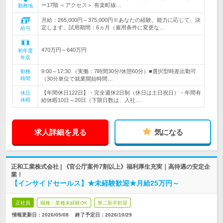
ー17階 ＜アクセス＞ 有楽町線…
勤務地
月給：265,000円～375,000円※あなたの経験、能力に応じて、決
定します。試用期間：6ヵ月（雇用条件に変更な…
給与
470万円～640万円
初年度
年収
9:00～17:30 （実働：7時間30分/休憩60分）■選択型時差出勤可
勤務
時間
（30分単位で就業開始時間…
【年間休日122日】・完全週休2日制（休日は土日祝日）・年間有
休日
休暇
給休暇10日～20日（下限日数は、入社…
求人詳細を見る
気になる
正和工業株式会社 | 《官公庁案件7割以上》福利厚生充実｜高待遇の安定企
業！
【インサイドセールス】★未経験歓迎★月給25万円～
正社員
職種・業種未経験OK
第二新卒歓迎
情報更新日：2026/05/08
終了予定日：
2026/10/29