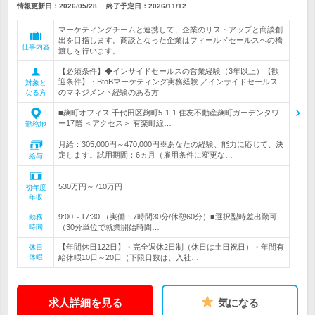
情報更新日：2026/05/28
終了予定日：
2026/11/12
マーケティングチームと連携して、企業のリストアップと商談創
出を目指します。商談となった企業はフィールドセールスへの橋
仕事内容
渡しを行います。
【必須条件】◆インサイドセールスの営業経験（3年以上）【歓
迎条件】・BtoBマーケティング実務経験 ／インサイドセールス
対象と
のマネジメント経験のある方
なる方
■麹町オフィス 千代田区麹町5-1-1 住友不動産麹町ガーデンタワ
ー17階 ＜アクセス＞ 有楽町線…
勤務地
月給：305,000円～470,000円※あなたの経験、能力に応じて、決
定します。試用期間：6ヵ月（雇用条件に変更な…
給与
530万円～710万円
初年度
年収
9:00～17:30 （実働：7時間30分/休憩60分）■選択型時差出勤可
勤務
時間
（30分単位で就業開始時間…
【年間休日122日】・完全週休2日制（休日は土日祝日）・年間有
休日
休暇
給休暇10日～20日（下限日数は、入社…
求人詳細を見る
気になる