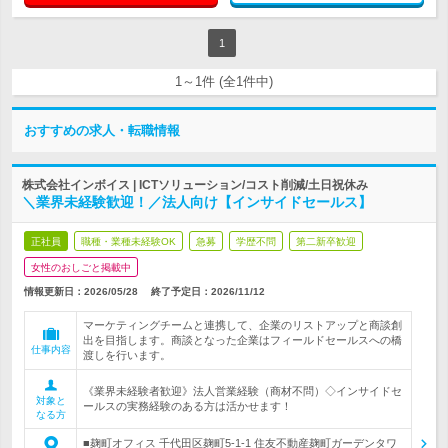
1
1～1件 (全1件中)
おすすめの求人・転職情報
株式会社インボイス | ICTソリューション/コスト削減/土日祝休み
＼業界未経験歓迎！／法人向け【インサイドセールス】
正社員
職種・業種未経験OK
急募
学歴不問
第二新卒歓迎
女性のおしごと掲載中
情報更新日：2026/05/28
終了予定日：
2026/11/12
マーケティングチームと連携して、企業のリストアップと商談創
出を目指します。商談となった企業はフィールドセールスへの橋
仕事内容
渡しを行います。
《業界未経験者歓迎》法人営業経験（商材不問）◇インサイドセ
対象と
ールスの実務経験のある方は活かせます！
なる方
■麹町オフィス 千代田区麹町5-1-1 住友不動産麹町ガーデンタワ