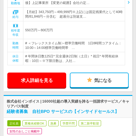
後】上記事業所 【変更の範囲】会社の定…
勤務地
【月給】343,750円～499,999円※上記には固定残業代として40時
間/81,846円～分含む 超過分は別途支…
給与
550万円～800万円
初年度
年収
# ＜フレックスタイム制＞標準労働時間 1日8時間コアタイム：
勤務
時間
10:00～14:00標準労働時間帯 …
# 年間休日数125日* 完全週休2日制（土日）* 祝日* 年間有給休
休日
休暇
暇：10日～※下限日数は、入社…
求人詳細を見る
気になる
株式会社インボイス | 16000社超の導入実績を誇る一括請求サービス／キャ
リアパス制度
経験者募集 自社BPO サービスの【インサイドセールス】
正社員
業種未経験OK
急募
学歴不問
第二新卒歓迎
女性のおしごと掲載中