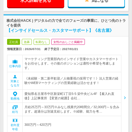
求人詳細を見る
気になる
株式会社HACK | デジタルの力で全てのフェーズの事業に、ひとつ先のトラ
イを提供
【インサイドセールス・カスタマーサポート】《名古屋》
正社員
急募
転勤なし
女性のおしごと掲載中
情報更新日：2026/07/31
終了予定日：
2027/01/21
マーケティング営業部内のインサイド営業やカスタマーサポート
をお任せします。その後のポジションは適性や希望を考慮しま
仕事内容
す。
《未経験・第二新卒歓迎／人物重視の採用です！》法人営業の経
対象と
験やWEBマーケティングの営業経験は活かせます！
なる方
愛知県名古屋市中区新栄町1丁目5-5 栄中央ビル4F 【雇入れ直
後】上記事業所 【変更の範囲】会社…
勤務地
月給25万円～33万円※みなし残業代20時間分／32,000円～を含み
ます。超過分は別途支給します。※経験、能力を考…
給与
300万円～420万円
初年度
年収