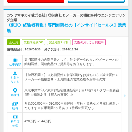
カツヤマキカイ株式会社 | ◎卸商社とメーカーの機能を持つエンジニアリン
グ企業
《東京》経験者募集！専門卸商社の【インサイドセールス】残業
無
正社員
業種未経験OK
完全週休2日制
女性のおしごと掲載中
情報更新日：2026/06/30
終了予定日：
2026/11/26
専門卸商社の内勤営業として、注文データの入力やメーカーとの
納期調整、関連商品のご提案等をお任せします。
仕事内容
【学歴不問！】＜必須要件＞営業経験をお持ちの方＜歓迎要件＞
対象と
メーカーや機械器具・工具関連の営業経験をお持ちの方
なる方
東京事業本部／東京都新宿区西新宿6丁目11番3号 Dタワー西新宿
4階 ※転勤あり 【雇入れ直後】上…
勤務地
月給300,000円～390,000円※経験・年齢・資格など考慮し優遇い
たします※試用期間3ヶ月あり（待遇の変更なし…
給与
420万円～544万円
初年度
年収