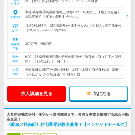
界における営業経験やインサイドセールスの経験
なる方
本社 岐阜県羽島郡岐南町上印食8-82 ※転勤なし 【雇入れ直後】
上記事業所 【変更の範囲】会社の…
勤務地
月給234,957円～350,000円 (一律手当を含む)※上記は固定残業代
（29,617円～49,617円/20時…
給与
360万円～650万円
初年度
年収
9:00～18:00実働8時間休憩60分時間外労働有無：有（月平均20時
勤務
時間
間）【1日の流れ（一例）】9…
年間休日110日完全週休2日制（水曜・木曜）有給休暇10～20日
休日
休暇
（入社から6か月経過後10日付与）夏…
求人詳細を見る
気になる
大丸開発株式会社 | 住宅から温浴施設まで、多彩な事業を展開する総合不動
産企業！
《岐阜／岐南町》住宅業界経験者募集！【インサイドセールス】