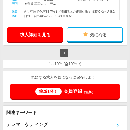
時間
★残業ほぼなし！平…
# ＼有給消化率85.7%！／5日以上の連続休暇も取得OK♪* 週休2
休日
休暇
日制┗自己申告のシフト制※完全…
求人詳細を見る
気になる
1
1～10件 (全10件中)
気になる求人を気になるに保存しよう！
会員登録
簡単1分！
（無料）
関連キーワード
テレマーケティング