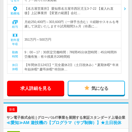
なる方
【名古屋営業所】 愛知県名古屋市西区児玉3-7-22 【雇入れ直
後】上記事業所 【変更の範囲】会社…
勤務地
月給250,400円～303,600円（一律手当含む）※経験やスキルを考
慮して決定いたします※試用期間3ヵ月（待遇に…
給与
351万円～500万円
初年度
年収
9：00～17：30所定労働時間：7時間45分休憩時間：45分時間外
勤務
時間
労働有無：有※残業月20時間程
【年間休日124日】* 完全週休2日（土日祝休み）* 夏期休暇* 年末
休日
休暇
年始休暇* 慶弔休暇* 特別休…
求人詳細を見る
気になる
新着
サン電子株式会社 | グローバルIT事業を展開する東証スタンダード上場企業
≪愛知≫AM 遊技機の【プログラマ（サブ制御）】★土日祝休