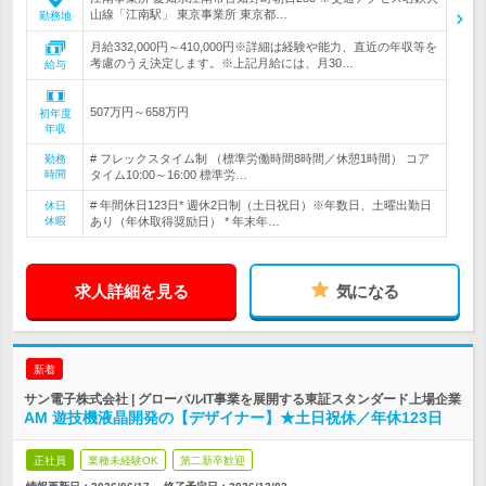
山線「江南駅」 東京事業所 東京都…
勤務地
月給332,000円～410,000円※詳細は経験や能力、直近の年収等を
考慮のうえ決定します。※上記月給には、月30…
給与
507万円～658万円
初年度
年収
# フレックスタイム制 （標準労働時間8時間／休憩1時間） コア
勤務
時間
タイム10:00～16:00 標準労…
# 年間休日123日* 週休2日制（土日祝日）※年数日、土曜出勤日
休日
休暇
あり（年休取得奨励日） * 年末年…
求人詳細を見る
気になる
新着
サン電子株式会社 | グローバルIT事業を展開する東証スタンダード上場企業
AM 遊技機液晶開発の【デザイナー】★土日祝休／年休123日
正社員
業種未経験OK
第二新卒歓迎