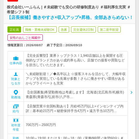
株式会社いーふらん | ＃未経験でも安心の研修制度あり ＃福利厚生充実 ＃
希望シフト制
【店長候補】働きやすさ×収入アップ×昇格、全部あきらめない！
正社員
職種・業種未経験OK
急募
完全週休2日制
第二新卒歓迎
女性のおしごと掲載中
情報更新日：2026/08/07
終了予定日：
2026/09/10
【完全反響型】業界トップクラス！1,940店舗以上を展開する圧
倒的なブランド力があり成約率も高い。店舗での接客や買取など
仕事内容
を担当していただきます。
＼未経験歓迎！／◆高卒以上 ☆接客スキルを活かして、大幅年収
アップを実現している先輩が多数！さらに働きやすい環境がある
対象と
からプライベートも充実
なる方
【|全国募集|希望勤務地は考慮します】 北海道(北広島市/札幌市)
青森県(青森市/弘前市/八戸市…
勤務地
【店舗営業※全国転勤あり】月給45万円以上+インセンティブ内
訳：基本給23万円＋秘密保持手当4万円＋遠方手当10万円…
給与
700万円～2500万円
初年度
年収
10:00～19:00 または 9：00～18：00（実働8時間／休憩60分）#
勤務