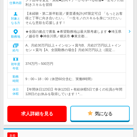
ンド品等を査定・買取■訪問マナーから学べる研修■一生モノの目
仕事内容
利きスキルを習得
【未経験・第二新卒歓迎／要普通免許(AT限定可)】「もっとお客
様と丁寧に向き合いたい」「一生モノのスキルを身につけたい」
対象と
そんな意欲を応援します！
なる方
★全国の拠点で募集 ★希望勤務地は最大限考慮します ◆埼玉県
／越谷市 ◆神奈川県／横浜市 ◆東京都…
勤務地
A、月給30万円以上＋インセン＋賞与B、月給27万円以上＋イン
セン＋賞与【A、全国勤務の場合】月給30万円以上（固定…
給与
374万円～500万円
初年度
年収
勤務
9：00～18：00（休憩60分含む、実働8時間）
時間
【年間休日123日】年休123日＋有給休暇5日で多くの社員が年間
休日
休暇
128日のお休みを取得しています！*…
求人詳細を見る
気になる
新着