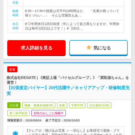
年収
8:30～17:30※残業は月平均10時間ほど。 「先輩が残っていて
勤務
時間
帰りづらい…」 そんな雰囲気もあ…
# ◎年間休日125日程度（年によって多少異なりますが、年間休
休日
休暇
日は毎年120日以上です！）# 【休日…
求人詳細を見る
気になる
新着
株式会社REGATE | 《東証上場「バイセルグループ」》「買取福ちゃん」を
運営！
【出張査定バイヤー】20代活躍中／キャリアアップ・研修制度充
実
正社員
職種・業種未経験OK
急募
学歴不問
完全週休2日制
第二新卒歓迎
女性のおしごと掲載中
情報更新日：2026/08/04
終了予定日：
2026/10/05
【テレアポ・飛び込み営業 ⇒ 一切なし】お客様宅で着物・ブラ