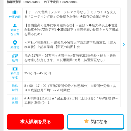
情報更新日：2026/03/06
終了予定日：
2026/09/03
【 チームで営業｜ノルマ・テレアポ等なし 】モノづくりを支え
る「コーティング剤」の提案をお任せ ★既存の企業が中心
仕事内容
【自由度高く仕事に取り組める◎】＜必須＞◆短大卒以上◆普通
自動車免許(AT限定可) ◆35歳以下（※若年層の長期キャリア形成
対象と
を図るため）
なる方
＜本社／転勤無し＞ 愛知県小牧市大字西之島字烏海道31 【雇入
れ直後】上記事業所 【変更の範囲】会…
勤務地
月給 21万円～26万円＋各種手当+賞与年2回※年齢・能力・経験
を考慮し決定します。※試用期間3カ月（待遇変更なし）
給与
350万円～450万円
初年度
年収
8：00～17：00（実働7時間40分／休憩80分）※時間外労働：あ
勤務
時間
り※残業は月平均15～20時間程…
# ★年間休日120日★* 完全週休2日制（土日休み）* GW休暇 (9～
休日
休暇
11日)* 夏季 (9～1…
求人詳細を見る
気になる