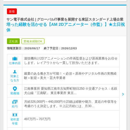
新着
サン電子株式会社 | グローバルIT事業を展開する東証スタンダード上場企業
培った経験を活かせる【AM 2Dアニメーター（作監）】★土日祝
休
正社員
業種未経験OK
情報更新日：2026/06/17
終了予定日：
2026/12/03
遊技機向け2Dアニメーションの作画監督および原画業務をお任せ
します。レイアウトから一貫して担当いただきます。
仕事内容
裁量のある働き方が可能！＜必須＞原画やデジタル作画の実務経
対象と
験＜歓迎＞美大・芸大卒業者
なる方
江南事業所 愛知県江南市古知野町朝日250 ※交通アクセス：名鉄
犬山線「江南駅」 東京事業所 東京…
勤務地
月給326,000円～440,000円※詳細は経験や能力、直近の年収等を
考慮のうえ決定します。※上記月給には、月30…
給与
497万円～707万円
初年度
年収