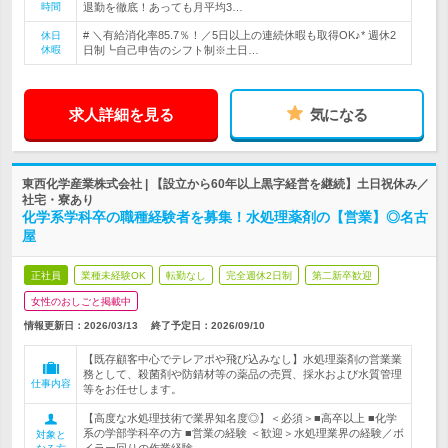
時間
退勤を徹底！あっても月平均3…
# ＼有給消化率85.7％！／5日以上の連続休暇も取得OK♪* 週休2
休日
休暇
日制┗自己申告のシフト制※土日…
求人詳細を見る
気になる
東西化学産業株式会社 | 【設立から60年以上黒字経営を継続】土日祝休み／
社宅・寮あり
化学系学科卒の職種経験者を募集！水処理薬剤の【営業】◎名古
屋
正社員
業種未経験OK
転勤なし
完全週休2日制
第二新卒歓迎
女性のおしごと掲載中
情報更新日：2026/03/13
終了予定日：
2026/09/10
【既存顧客中心でテレアポや飛び込みなし】水処理薬剤の営業業
務として、殺菌剤や防錆材等の薬品の売買、採水および水質管理
仕事内容
等をお任せします。
【高度な水処理技術で業界知名度◎】＜必須＞■高卒以上 ■化学
系の学部学科卒の方 ■営業の経験 ＜歓迎＞水処理業界の経験／ボ
対象と
イラー回りの作業経験