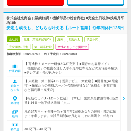
株式会社光商会 | [業績好調！機械部品の総合商社] ■完全土日祝休/残業月平
均10h
安定も成長も、どちらも叶える【ルート営業】◎年間休日125日
正社員
職種・業種未経験OK
急募
転勤なし
学歴不問
完全週休2日制
第二新卒歓迎
女性のおしごと掲載中
情報更新日：2026/07/22
終了予定日：
2026/08/31
【 育成枠！メーカー研修&OJT充実 】■既存のお客様メイン！
「機械部品」の提案を通し人手不足や効率化などのお悩みを解決
仕事内容
■テレアポ・飛び込みナシ
【 未経験・第二新卒OK｜営業デビュー大歓迎 】■要普免(AT限定
可) ■先輩たちの前職:スーパー/製造/福祉など [退職金・財形貯蓄
対象と
など福利厚生充実◎]
なる方
【転勤なし／U・Iターン歓迎】 ［本社］ 愛知県名古屋市熱田区2
番1-14-8 ⇒地下鉄名港線「六…
勤務地
月給24万円～＋各種手当＋賞与年2回※あなたの経験・能力に応
じて考慮します。※試用期間6か月あり（その期間中、給与の…
給与
300万円～400万円
初年度