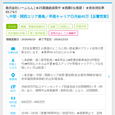
株式会社いーふらん | ★25期連続成長中 ★残業0を推奨！ ★有休消化率
85.7％!!
＼中部・関西エリア募集／早期キャリア◎月給40万【反響営業】
正社員
職種・業種未経験OK
急募
転勤なし
学歴不問
完全週休2日制
第二新卒歓迎
女性のおしごと掲載中
情報更新日：2026/06/19
終了予定日：
2026/12/10
【完全反響型】お客様のところに伺い貴金属やブランド品等の買
取を行います。★業界No.1のおたからや★
仕事内容
＼未経験・第二新卒歓迎／■高卒以上■普通自動車免許(AT限定
可)■特別なスキルは不要★収入アップや早期キャリアアップを目
対象と
指したい方は歓迎！
なる方
＜各店舗＞ 中部・関西エリア採用 愛知県(名古屋市/岡崎市/春日
井市/額田郡幸田町/犬山市/尾張旭…
勤務地
月給40万円以上※インセンティブ別途支給※試用期間3ヶ月（90
日）あり。期間中は有期雇用（契約社員）となり、試用期間…
給与
500万円～800万円
初年度
年収
10:00～19:00（実働7時間45分／休憩75分）★残業禁止で、定時
勤務