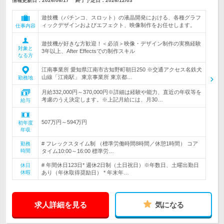
情報更新日：2026/06/17
終了予定日：
2026/12/03
遊技機（パチンコ、スロット）の液晶開発における、各種グラフ
ィックデザインおよびエフェクト、映像制作をお任せします。
仕事内容
遊技機が好きな方歓迎！＜必須＞映像・デザイン制作の実務経験
対象と
3年以上、After Effectsでの制作スキル
なる方
江南事業所 愛知県江南市古知野町朝日250 ※交通アクセス名鉄犬
山線「江南駅」 東京事業所 東京都…
勤務地
月給332,000円～370,000円※詳細は経験や能力、直近の年収等を
考慮のうえ決定します。※上記月給には、月30…
給与
507万円～594万円
初年度
年収
# フレックスタイム制 （標準労働時間8時間／休憩1時間） コア
勤務
時間
タイム10:00～16:00 標準労…
# 年間休日123日* 週休2日制（土日祝日）※年数日、土曜出勤日
休日
休暇
あり（年休取得奨励日） * 年末年…
求人詳細を見る
気になる