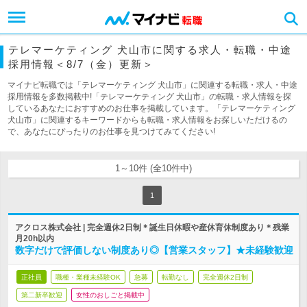
テレマーケティング 犬山市に関する求人・転職・中途
採用情報＜8/7（金）更新＞
マイナビ転職では「テレマーケティング 犬山市」に関連する転職・求人・中途
採用情報を多数掲載中!「テレマーケティング 犬山市」の転職・求人情報を探
しているあなたにおすすめのお仕事を掲載しています。「テレマーケティング
犬山市」に関連するキーワードからも転職・求人情報をお探しいただけるの
で、あなたにぴったりのお仕事を見つけてみてください!
1～10件 (全10件中)
1
アクロス株式会社 | 完全週休2日制＊誕生日休暇や産休育休制度あり＊残業
月20h以内
数字だけで評価しない制度あり◎【営業スタッフ】★未経験歓迎
正社員
職種・業種未経験OK
急募
転勤なし
完全週休2日制
第二新卒歓迎
女性のおしごと掲載中