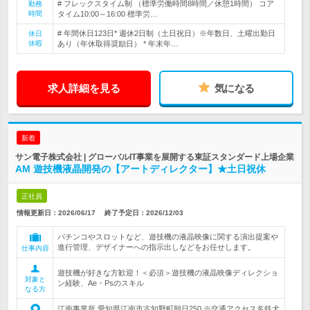
# フレックスタイム制 （標準労働時間8時間／休憩1時間） コア
勤務
時間
タイム10:00～16:00 標準労…
# 年間休日123日* 週休2日制（土日祝日）※年数日、土曜出勤日
休日
休暇
あり（年休取得奨励日） * 年末年…
求人詳細を見る
気になる
新着
サン電子株式会社 | グローバルIT事業を展開する東証スタンダード上場企業
AM 遊技機液晶開発の【アートディレクター】★土日祝休
正社員
情報更新日：2026/06/17
終了予定日：
2026/12/03
パチンコやスロットなど、遊技機の液晶映像に関する演出提案や
進行管理、デザイナーへの指示出しなどをお任せします。
仕事内容
遊技機が好きな方歓迎！＜必須＞遊技機の液晶映像ディレクショ
対象と
ン経験、Ae・Psのスキル
なる方
江南事業所 愛知県江南市古知野町朝日250 ※交通アクセス名鉄犬