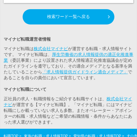
検索ワード一覧へ戻る
マイナビ転職運営者情報
マイナビ転職は
株式会社マイナビ
が運営する転職・求人情報サイト
です。 マイナビ転職は、
厚生労働省の求人情報提供の適正化推進事
業
（委託事業）により設置された求人情報適正化推進協議会が定め
たガイドラインを遵守しており、その適合メディアとなる基準を満
たしていることから
「求人情報提供ガイドライン適合メディア」
で
あることを自らの責任において宣言しています。
マイナビ転職について
正社員の求人・転職情報をご紹介する転職サイトは、
株式会社マイ
ナビ
が運営する【マイナビ転職】。「マイナビ転職」にはマイナビ
転職にしか載っていない求人も多数。また
オペレーター・アポイン
ター
の転職・求人情報などご希望の転職情報・条件からあなたにあ
った求人選びができます。
転職TOP
東海の転職・求人情報TOP
愛知県の転職・求人情報TOP
犬山