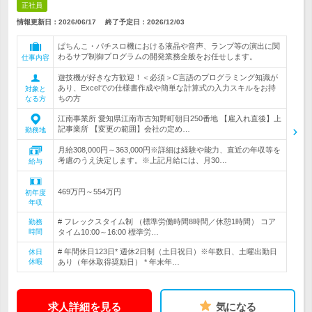
正社員
情報更新日：2026/06/17
終了予定日：
2026/12/03
ぱちんこ・パチスロ機における液晶や音声、ランプ等の演出に関
わるサブ制御プログラムの開発業務全般をお任せします。
仕事内容
遊技機が好きな方歓迎！＜必須＞C言語のプログラミング知識が
あり、Excelでの仕様書作成や簡単な計算式の入力スキルをお持
対象と
ちの方
なる方
江南事業所 愛知県江南市古知野町朝日250番地 【雇入れ直後】上
記事業所 【変更の範囲】会社の定め…
勤務地
月給308,000円～363,000円※詳細は経験や能力、直近の年収等を
考慮のうえ決定します。※上記月給には、月30…
給与
469万円～554万円
初年度
年収
# フレックスタイム制 （標準労働時間8時間／休憩1時間） コア
勤務
時間
タイム10:00～16:00 標準労…
# 年間休日123日* 週休2日制（土日祝日）※年数日、土曜出勤日
休日
休暇
あり（年休取得奨励日） * 年末年…
求人詳細を見る
気になる