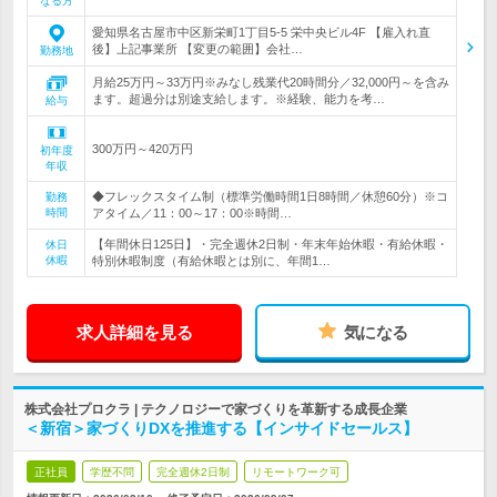
なる方
愛知県名古屋市中区新栄町1丁目5-5 栄中央ビル4F 【雇入れ直
後】上記事業所 【変更の範囲】会社…
勤務地
月給25万円～33万円※みなし残業代20時間分／32,000円～を含み
ます。超過分は別途支給します。※経験、能力を考…
給与
300万円～420万円
初年度
年収
◆フレックスタイム制（標準労働時間1日8時間／休憩60分）※コ
勤務
時間
アタイム／11：00～17：00※時間…
【年間休日125日】・完全週休2日制・年末年始休暇・有給休暇・
休日
休暇
特別休暇制度（有給休暇とは別に、年間1…
求人詳細を見る
気になる
株式会社プロクラ | テクノロジーで家づくりを革新する成長企業
＜新宿＞家づくりDXを推進する【インサイドセールス】
正社員
学歴不問
完全週休2日制
リモートワーク可