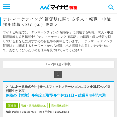
テレマーケティング 笹塚駅に関する求人・転職・中途
採用情報＜8/7（金）更新＞
マイナビ転職では「テレマーケティング 笹塚駅」に関連する転職・求人・中途
採用情報を多数掲載中!「テレマーケティング 笹塚駅」の転職・求人情報を探
しているあなたにおすすめのお仕事を掲載しています。「テレマーケティング
笹塚駅」に関連するキーワードからも転職・求人情報をお探しいただけるの
で、あなたにぴったりのお仕事を見つけてみてください!
1～2件 (全2件中)
1
ともにあーる株式会社 | ◆ベネフィットステーションに加入◆GLTDなど福
利厚生が充実
保険の【営業】◆完全反響型◆年休121日＋残業月4時間未満
正社員
職種・業種未経験OK
完全週休2日制
情報更新日：2026/07/21
終了予定日：
2027/01/11