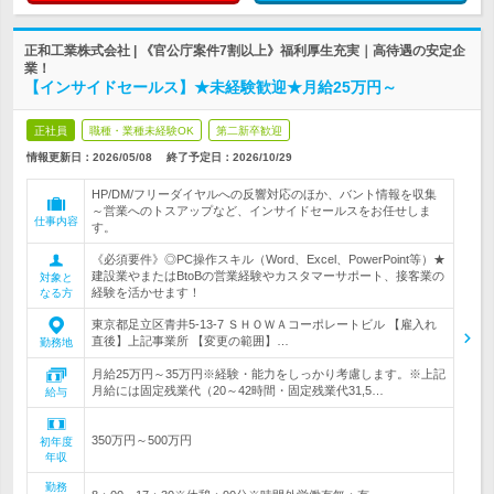
正和工業株式会社 | 《官公庁案件7割以上》福利厚生充実｜高待遇の安定企
業！
【インサイドセールス】★未経験歓迎★月給25万円～
正社員
職種・業種未経験OK
第二新卒歓迎
情報更新日：2026/05/08
終了予定日：
2026/10/29
HP/DM/フリーダイヤルへの反響対応のほか、バント情報を収集
～営業へのトスアップなど、インサイドセールスをお任せしま
仕事内容
す。
《必須要件》◎PC操作スキル（Word、Excel、PowerPoint等）★
建設業やまたはBtoBの営業経験やカスタマーサポート、接客業の
対象と
経験を活かせます！
なる方
東京都足立区青井5-13-7 ＳＨＯＷＡコーポレートビル 【雇入れ
直後】上記事業所 【変更の範囲】…
勤務地
月給25万円～35万円※経験・能力をしっかり考慮します。※上記
月給には固定残業代（20～42時間・固定残業代31,5…
給与
350万円～500万円
初年度
年収
勤務