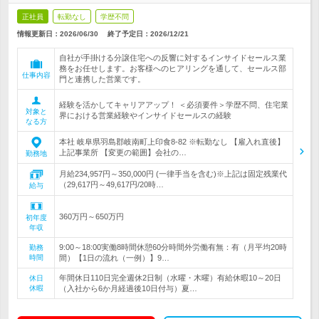
正社員
転勤なし
学歴不問
情報更新日：2026/06/30
終了予定日：
2026/12/21
自社が手掛ける分譲住宅への反響に対するインサイドセールス業
務をお任せします。お客様へのヒアリングを通して、セールス部
仕事内容
門と連携した営業です。
経験を活かしてキャリアアップ！ ＜必須要件＞学歴不問、住宅業
対象と
界における営業経験やインサイドセールスの経験
なる方
本社 岐阜県羽島郡岐南町上印食8-82 ※転勤なし 【雇入れ直後】
上記事業所 【変更の範囲】会社の…
勤務地
月給234,957円～350,000円 (一律手当を含む)※上記は固定残業代
（29,617円～49,617円/20時…
給与
360万円～650万円
初年度
年収
9:00～18:00実働8時間休憩60分時間外労働有無：有（月平均20時
勤務
時間
間）【1日の流れ（一例）】9…
年間休日110日完全週休2日制（水曜・木曜）有給休暇10～20日
休日
休暇
（入社から6か月経過後10日付与）夏…