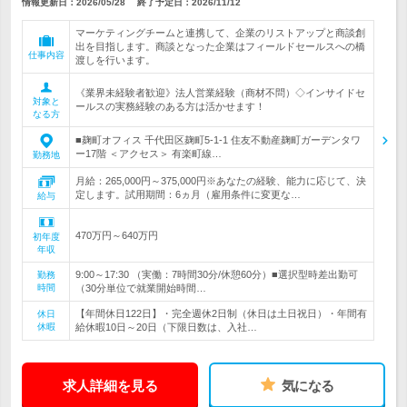
情報更新日：2026/05/28
終了予定日：
2026/11/12
マーケティングチームと連携して、企業のリストアップと商談創
出を目指します。商談となった企業はフィールドセールスへの橋
仕事内容
渡しを行います。
《業界未経験者歓迎》法人営業経験（商材不問）◇インサイドセ
対象と
ールスの実務経験のある方は活かせます！
なる方
■麹町オフィス 千代田区麹町5-1-1 住友不動産麹町ガーデンタワ
ー17階 ＜アクセス＞ 有楽町線…
勤務地
月給：265,000円～375,000円※あなたの経験、能力に応じて、決
定します。試用期間：6ヵ月（雇用条件に変更な…
給与
470万円～640万円
初年度
年収
9:00～17:30 （実働：7時間30分/休憩60分）■選択型時差出勤可
勤務
時間
（30分単位で就業開始時間…
【年間休日122日】・完全週休2日制（休日は土日祝日）・年間有
休日
休暇
給休暇10日～20日（下限日数は、入社…
求人詳細を見る
気になる