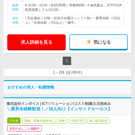
# 10:00～19:00（休憩1時間／実働8時間）# ★残業は…月平均10h
勤務
時間
程度残業しても1日1時…
* 完全週休二日制（定休日水曜日＋シフト制）* 夏季休暇（7日以
休日
休暇
上）* 冬期休暇（7日以上）* 慶弔…
求人詳細を見る
気になる
1
1～2件 (全2件中)
おすすめの求人・転職情報
株式会社インボイス | ICTソリューション/コスト削減/土日祝休み
＼業界未経験歓迎！／法人向け【インサイドセールス】
正社員
職種・業種未経験OK
急募
学歴不問
第二新卒歓迎
女性のおしごと掲載中