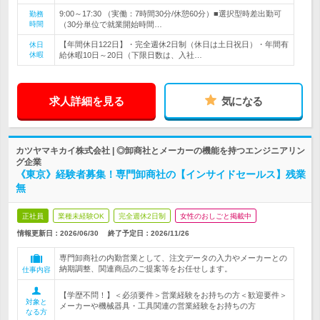
9:00～17:30 （実働：7時間30分/休憩60分）■選択型時差出勤可
勤務
時間
（30分単位で就業開始時間…
【年間休日122日】・完全週休2日制（休日は土日祝日）・年間有
休日
休暇
給休暇10日～20日（下限日数は、入社…
求人詳細を見る
気になる
カツヤマキカイ株式会社 | ◎卸商社とメーカーの機能を持つエンジニアリン
グ企業
《東京》経験者募集！専門卸商社の【インサイドセールス】残業
無
正社員
業種未経験OK
完全週休2日制
女性のおしごと掲載中
情報更新日：2026/06/30
終了予定日：
2026/11/26
専門卸商社の内勤営業として、注文データの入力やメーカーとの
納期調整、関連商品のご提案等をお任せします。
仕事内容
【学歴不問！】＜必須要件＞営業経験をお持ちの方＜歓迎要件＞
対象と
メーカーや機械器具・工具関連の営業経験をお持ちの方
なる方