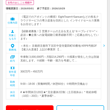
女性のおしごと掲載中
情報更新日：2026/05/01
終了予定日：
2026/10/29
《電話でのアポイントの獲得》EightTeamやSansanなどの有名ク
ラウドサービスの導入促進を目的とした インサイドセールス業務
仕事内容
をお任せします！
【経験者募集！】営業チームの土台を支える“キープレイヤー”＜
必須＞◆企業への架電経験◎業界経験不問！ご応募お待ちしてい
対象と
ます♪
なる方
＜本社＞ 京都府京都市下京区中堂寺粟田町93番地 KRP6号館2F
【雇入れ直後】上記の事業所 【…
勤務地
年俸制 3,000,000円～月額214,290円～※残業が発生した分は別途
支給します。※経験・年齢・能力を考慮して…
給与
300万円～450万円
初年度
年収
勤務
9:00～18:00（実働8時間／休憩60分）※時間外労働あり
時間
# ★年間休日120日★* 完全週休2日制（土日祝休み）* 有給休暇
休日
休暇
（10日～20日）* 夏季休暇*…