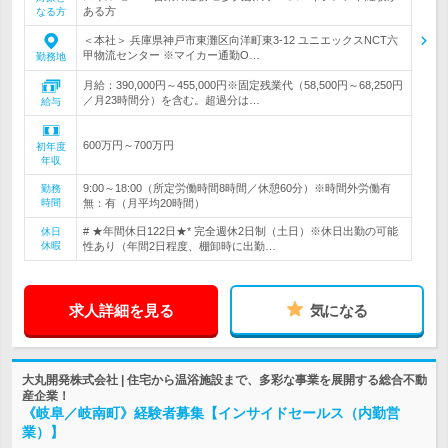
ある方
なる方
＜本社＞ 兵庫県神戸市東灘区向洋町東3-12 ユニエックスNCT六
甲物流センター ※マイカー通勤O…
勤務地
月給：390,000円～455,000円※固定残業代（58,500円～68,250円
／月23時間分）を含む。超過分は…
給与
600万円～700万円
初年度
年収
9:00～18:00（所定労働時間8時間／休憩60分）※時間外労働有
勤務
時間
無：有（月平均20時間）
# ★年間休日122日★* 完全週休2日制（土日）※休日出勤の可能
休日
休暇
性あり（年間2日程度、棚卸時に出勤…
求人詳細を見る
気になる
大丸開発株式会社 | 住宅から温浴施設まで、多彩な事業を展開する総合不動
産企業！
《岐阜／岐南町》経験者募集【インサイドセールス（内勤営
業）】