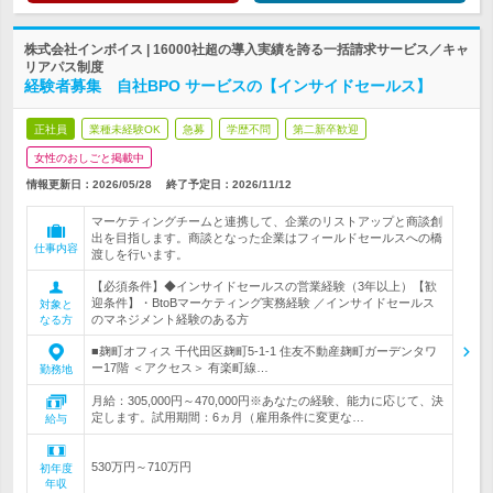
株式会社インボイス | 16000社超の導入実績を誇る一括請求サービス／キャ
リアパス制度
経験者募集 自社BPO サービスの【インサイドセールス】
正社員
業種未経験OK
急募
学歴不問
第二新卒歓迎
女性のおしごと掲載中
情報更新日：2026/05/28
終了予定日：
2026/11/12
マーケティングチームと連携して、企業のリストアップと商談創
出を目指します。商談となった企業はフィールドセールスへの橋
仕事内容
渡しを行います。
【必須条件】◆インサイドセールスの営業経験（3年以上）【歓
迎条件】・BtoBマーケティング実務経験 ／インサイドセールス
対象と
のマネジメント経験のある方
なる方
■麹町オフィス 千代田区麹町5-1-1 住友不動産麹町ガーデンタワ
ー17階 ＜アクセス＞ 有楽町線…
勤務地
月給：305,000円～470,000円※あなたの経験、能力に応じて、決
定します。試用期間：6ヵ月（雇用条件に変更な…
給与
530万円～710万円
初年度
年収