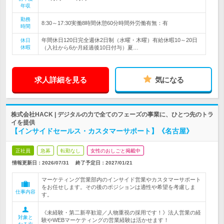
年収
勤務
8:30～17:30実働8時間休憩60分時間外労働有無：有
時間
年間休日120日完全週休2日制（水曜・木曜）有給休暇10～20日
休日
休暇
（入社から6か月経過後10日付与）夏…
求人詳細を見る
気になる
株式会社HACK | デジタルの力で全てのフェーズの事業に、ひとつ先のトラ
イを提供
【インサイドセールス・カスタマーサポート】《名古屋》
正社員
急募
転勤なし
女性のおしごと掲載中
情報更新日：2026/07/31
終了予定日：
2027/01/21
マーケティング営業部内のインサイド営業やカスタマーサポート
をお任せします。その後のポジションは適性や希望を考慮しま
仕事内容
す。
《未経験・第二新卒歓迎／人物重視の採用です！》法人営業の経
対象と
験やWEBマーケティングの営業経験は活かせます！