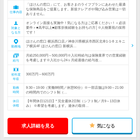
「ほけんの窓口」にて、お客さまのライフプランにあわせた最適
な保険商品をご提案します。新規テレアポや飛び込み営業は一切
仕事内容
ありません。
オンライン面接も実施中！気になる方はご応募ください！＜必須
要件＞■高卒以上■顧客折衝経験をお持ちの方│※人物重視の採用
対象と
です！
なる方
ほけんの窓口 横浜西口店／神奈川県横浜市西区北幸1-1-8 エキニ
ア横浜4F ほけんの窓口 新横浜…
勤務地
月給250,000円～500,000円※入社時給与は保険業界での営業経験
を考慮します※入社から24ヶ月経過後の給与改…
給与
300万円～600万円
初年度
年収
9:30～19:00（実働8時間／休憩90分）※一部店舗は9:00～21:00
勤務
時間
の時間内でのシフト制（…
【年間休日121日】* 完全週休2日制（シフト制／月9～13日休
休日
休暇
み） ※希望を考慮します。連休の取得…
求人詳細を見る
気になる