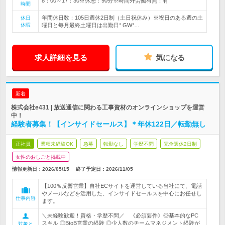
8：00～17：30※休憩：90分※時間外労働有無：有
時間
年間休日数：105日週休2日制（土日祝休み）※祝日のある週の土
休日
休暇
曜日と毎月最終土曜日は出勤日* GW*…
求人詳細を見る
気になる
新着
株式会社e431 | 放送通信に関わる工事資材のオンラインショップを運営
中！
経験者募集！【インサイドセールス】＊年休122日／転勤無し
正社員
業種未経験OK
急募
転勤なし
学歴不問
完全週休2日制
女性のおしごと掲載中
情報更新日：2026/05/15
終了予定日：
2026/11/05
【100％反響営業】自社ECサイトを運営している当社にて、電話
やメールなどを活用した、インサイドセールスを中心にお任せし
仕事内容
ます。
＼未経験歓迎！資格・学歴不問／ 《必須要件》◎基本的なPC
スキル ◎BtoB営業の経験 ◎少人数のチームマネジメント経験が
対象と