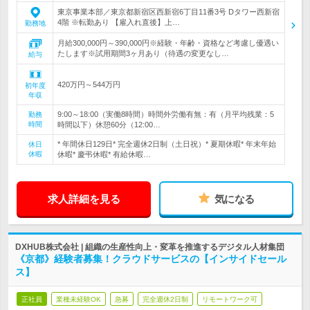
東京事業本部／東京都新宿区西新宿6丁目11番3号 Dタワー西新宿
4階 ※転勤あり 【雇入れ直後】上…
勤務地
月給300,000円～390,000円※経験・年齢・資格など考慮し優遇い
たします※試用期間3ヶ月あり（待遇の変更なし…
給与
420万円～544万円
初年度
年収
9:00～18:00（実働8時間）時間外労働有無：有（月平均残業：5
勤務
時間
時間以下）休憩60分（12:00…
* 年間休日129日* 完全週休2日制（土日祝）* 夏期休暇* 年末年始
休日
休暇
休暇* 慶弔休暇* 有給休暇…
求人詳細を見る
気になる
DXHUB株式会社 | 組織の生産性向上・変革を推進するデジタル人材集団
《京都》経験者募集！クラウドサービスの【インサイドセール
ス】
正社員
業種未経験OK
急募
完全週休2日制
リモートワーク可