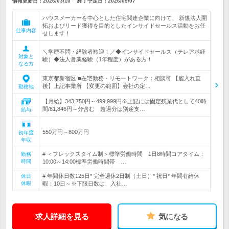
情報更新日：2026/03/10
終了予定日：
2026/09/07
ハウスメーカーを中心とした住宅関連企業に向けて、 新規法人開
拓およびリード獲得を目的としたインサイドセールス活動をお任
仕事内容
せします！
＼学歴不問・経験者歓迎！／◆インサイドセールス（テレアポ経
対象と
験）◆法人営業経験（1年程度）がある方！
なる方
東京都新宿区 ■在宅勤務・リモートワーク：相談可 【雇入れ直
後】上記事業所 【変更の範囲】会社の定…
勤務地
【月給】343,750円～499,999円※上記には固定残業代として40時
間/81,846円～分含む 超過分は別途支…
給与
550万円～800万円
初年度
年収
# ＜フレックスタイム制＞標準労働時間 1日8時間コアタイム：
勤務
時間
10:00～14:00標準労働時間帯 …
# 年間休日数125日* 完全週休2日制（土日）* 祝日* 年間有給休
休日
休暇
暇：10日～※下限日数は、入社…
求人詳細を見る
気になる