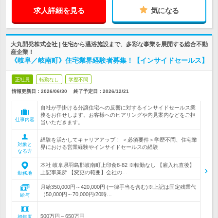
求人詳細を見る
気になる
大丸開発株式会社 | 住宅から温浴施設まで、多彩な事業を展開する総合不動
産企業！
《岐阜／岐南町》住宅業界経験者募集！【インサイドセールス】
正社員
転勤なし
学歴不問
情報更新日：2026/06/30
終了予定日：
2026/12/21
自社が手掛ける分譲住宅への反響に対するインサイドセールス業
務をお任せします。お客様へのヒアリングや内見案内などをご担
仕事内容
当いただきます。
経験を活かしてキャリアアップ！ ＜必須要件＞学歴不問、住宅業
対象と
界における営業経験やインサイドセールスの経験
なる方
本社 岐阜県羽島郡岐南町上印食8-82 ※転勤なし 【雇入れ直後】
上記事業所 【変更の範囲】会社の…
勤務地
月給350,000円～420,000円 (一律手当を含む)※上記は固定残業代
（50,000円～70,000円/20時…
給与
500万円～650万円
初年度