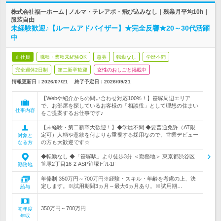
株式会社福一ホーム | ノルマ・テレアポ・飛び込みなし｜残業月平均10h｜
服装自由
未経験歓迎♪【ルームアドバイザー】★完全反響★20～30代活躍
中
正社員
職種・業種未経験OK
急募
転勤なし
学歴不問
完全週休2日制
第二新卒歓迎
女性のおしごと掲載中
情報更新日：2026/07/21
終了予定日：
2026/09/21
【Webや紹介からの問い合わせ対応100%！】笹塚周辺エリア
で、お部屋を探しているお客様の「相談役」として理想の住まい
仕事内容
をご提案するお仕事です♪
【未経験・第二新卒大歓迎！】◆学歴不問 ◆要普通免許（AT限
定可）人柄や意欲を何よりも重視する採用なので、営業デビュー
対象と
の方も大歓迎です☆
なる方
◆転勤なし ◆「笹塚駅」より徒歩3分 ＜勤務地＞ 東京都渋谷区
笹塚2丁目16-2 ASP笹塚ビル1F
勤務地
年俸制 350万円～700万円※経験・スキル・年齢を考慮の上、決
定します。※試用期間3ヵ月～最大6ヵ月あり。※試用期…
給与
350万円～700万円
初年度
年収