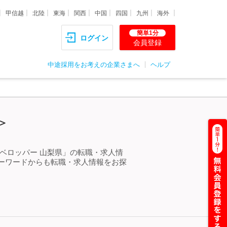
甲信越
北陸
東海
関西
中国
四国
九州
海外
簡単1分
ログイン
会員登録
中途採用をお考えの企業さまへ
ヘルプ
＞
ベロッパー 山梨県」の転職・求人情
ーワードからも転職・求人情報をお探