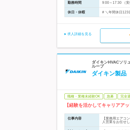
勤務時間
9:00～17:3
休日・休暇
# ＼年間休日12
求人詳細を見る
ダイキンHVACソリ
ループ
ダイキン製品【
職種・業種未経験OK
急募
完全
【経験を活かしてキャリアアッ
仕事内容
【業務用エアコン
人営業をお任せし