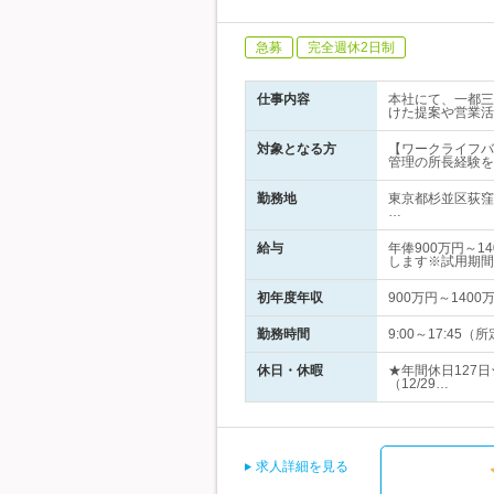
急募
完全週休2日制
仕事内容
本社にて、一都三
けた提案や営業活
対象となる方
【ワークライフバ
管理の所長経験を
勤務地
東京都杉並区荻窪
…
給与
年俸900万円～
します※試用期間
初年度年収
900万円～1400
勤務時間
9:00～17:4
休日・休暇
★年間休日127
（12/29…
求人詳細を見る