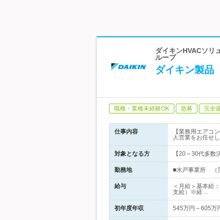
ダイキンHVACソリ
ループ
ダイキン製品【
職種・業種未経験OK
急募
完全
仕事内容
【業務用エアコン
人営業をお任せし
対象となる方
【20～30代多
勤務地
■水戸事業所 （茨
給与
＜月給＞基本給：2
支給）※経…
初年度年収
545万円～605万