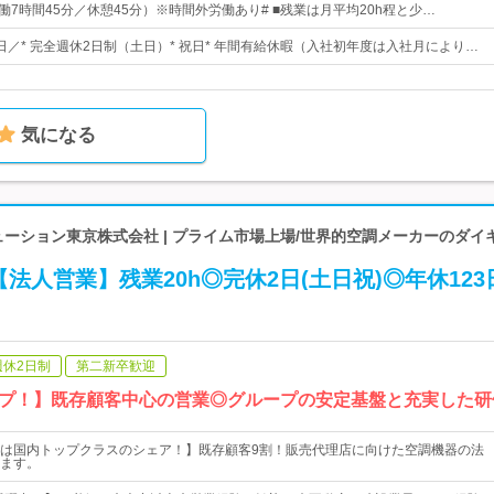
0 （実働7時間45分／休憩45分）※時間外労働あり# ■残業は月平均20h程と少…
3日／* 完全週休2日制（土日）* 祝日* 年間有給休暇（入社初年度は入社月により…
気になる
ューション東京株式会社 | プライム市場上場/世界的空調メーカーのダイ
法人営業】残業20h◎完休2日(土日祝)◎年休123
週休2日制
第二新卒歓迎
プ！】既存顧客中心の営業◎グループの安定基盤と充実した研
は国内トップクラスのシェア！】既存顧客9割！販売代理店に向けた空調機器の法
ます。