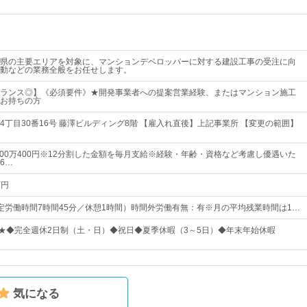
県の主要エリアを対象に、マンションデベロッパーに対する建設工事の受注に向
動などの業務全般をお任せします。
ランス◎】《必須要件》★開発事業者への提案営業経験、またはマンション施工
お持ちの方
4丁目30番16号 藤澤ビルディング8階 【雇入れ直後】上記事業所 【変更の範囲】
1400万400円※12分割した金額を毎月支給※経験・年齢・資格など考慮し優遇いた
6…
万円
5（所定労働時間7時間45分／休憩1時間）時間外労働有無：有※月の平均残業時間は1…
日★◆完全週休2日制（土・日）◆祝日◆夏季休暇（3～5日）◆年末年始休暇
気になる