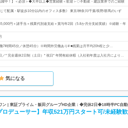
数活躍中！】＜必須＞◆大卒以上◆営業経験＜歓迎＞◇不動産・建設業界でのご経験
じて配属・駅徒歩10分以内のオフィス多数》 東京/神奈川/千葉/長野/群馬のいず
0～335,000円＋諸手当＋残業代別途支給＋賞与年2回（5.8か月分支給実績）※経験・年
円
0 （実働7時間45分／休憩45分）※時間外労働あり# ■残業は月平均20h程と少…
3日／* 完全週休2日制（土日）* 祝日* 年間有給休暇（入社初年度は入社月により…
気になる
ン | 東証プライム・飯田グループHD企業：◆完休2日◆18時半PC自動
ロデューサー】年収521万円スタート可/未経験