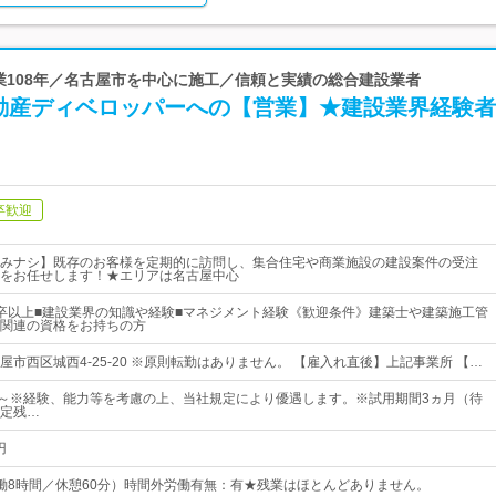
創業108年／名古屋市を中心に施工／信頼と実績の総合建設業者
動産ディベロッパーへの【営業】★建設業界経験者
卒歓迎
みナシ】既存のお客様を定期的に訪問し、集合住宅や商業施設の建設案件の受注
をお任せします！★エリアは名古屋中心
卒以上■建設業界の知識や経験■マネジメント経験《歓迎条件》建築士や建築施工管
関連の資格をお持ちの方
市西区城西4-25-20 ※原則転勤はありません。 【雇入れ直後】上記事業所 【…
00円～※経験、能力等を考慮の上、当社規定により優遇します。※試用期間3ヵ月（待
定残…
円
0（実働8時間／休憩60分）時間外労働有無：有★残業はほとんどありません。