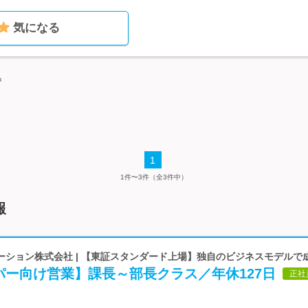
気になる
中
1
1件〜3件（全3件中）
報
ーション株式会社 | 【東証スタンダード上場】独自のビジネスモデルで
パー向け営業】課長～部長クラス／年休127日
正社