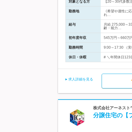
対象となる方
【20～30代多
勤務地
《希望や適性に応
れ…
給与
月給 275,00
齢・能力…
初年度年収
545万円～660万
勤務時間
9:00～17:3
休日・休暇
# ＼年間休日12
求人詳細を見る
株式会社アーネストワ
分譲住宅の【プ