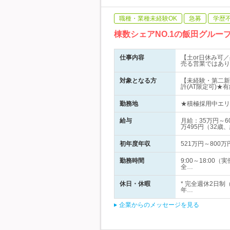
職種・業種未経験OK
急募
学歴
棟数シェアNO.1の飯田グル
仕事内容
【土or日休み可
売る営業ではあり
対象となる方
【未経験・第二新
許(AT限定可)
勤務地
★積極採用中エリア
給与
月給：35万円～
万495円（32歳
初年度年収
521万円～800万
勤務時間
9:00～18:
全…
休日・休暇
* 完全週休2日制
年…
企業からのメッセージを見る