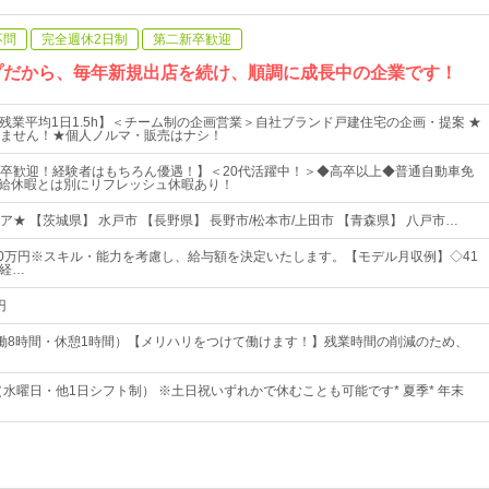
不問
完全週休2日制
第二新卒歓迎
ープだから、毎年新規出店を続け、順調に成長中の企業です！
／残業平均1日1.5h】＜チーム制の企画営業＞自社ブランド戸建住宅の企画・提案 ★
ません！★個人ノルマ・販売はナシ！
卒歓迎！経験者はもちろん優遇！】＜20代活躍中！＞◆高卒以上◆普通自動車免
★有給休暇とは別にリフレッシュ休暇あり！
★ 【茨城県】 水戸市 【長野県】 長野市/松本市/上田市 【青森県】 八戸市…
60万円※スキル・能力を考慮し、給与額を決定いたします。【モデル月収例】◇41
、経…
円
00（実働8時間・休憩1時間）【メリハリをつけて働けます！】残業時間の削減のため、
（水曜日・他1日シフト制） ※土日祝いずれかで休むことも可能です* 夏季* 年末