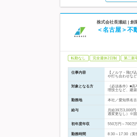
株式会社長瀬組 | 
＜名古屋＞不
転勤なし
完全週休2日制
第二新
仕事内容
【ノルマ・飛び込
や打ち合わせなど
対象となる方
《必須条件》■高
理技士など、建築
勤務地
本社／愛知県名古屋
給与
月給39万3,0
遇変更なし）※固
初年度年収
550万円～700万
勤務時間
8:30～17:3