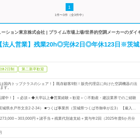
1
1件〜3件（全3件中）
ューション東京株式会社 | プライム市場上場/世界的空調メーカーのダイ
法人営業】残業20h◎完休2日◎年休123日※茨城
週休2日制
第二新卒歓迎
は国内トップクラスのシェア！】既存顧客9割！販売代理店に向けた空調機器の法
ます。
数活躍中！】＜必須＞◆大卒以上◆営業経験＜歓迎＞◇不動産・建設業界でのご経験
城県水戸市文京2-2-34） ■つくば事業所（茨城県つくば市御幸が丘3） 【雇入…
73,000～303,000円＋諸手当＋残業代別途支給＋賞与年2回（2025年度6か月分
円