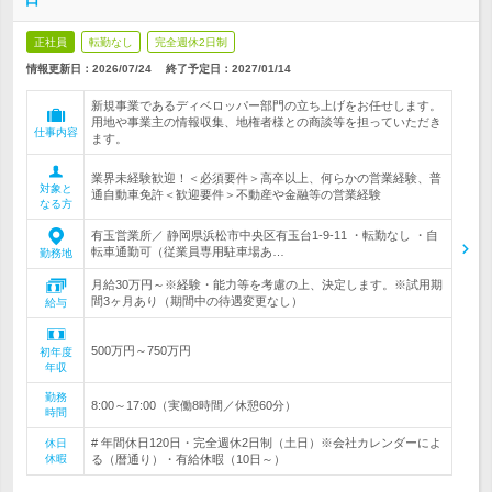
正社員
転勤なし
完全週休2日制
情報更新日：2026/07/24
終了予定日：
2027/01/14
新規事業であるディベロッパー部門の立ち上げをお任せします。
用地や事業主の情報収集、地権者様との商談等を担っていただき
仕事内容
ます。
業界未経験歓迎！＜必須要件＞高卒以上、何らかの営業経験、普
対象と
通自動車免許＜歓迎要件＞不動産や金融等の営業経験
なる方
有玉営業所／ 静岡県浜松市中央区有玉台1-9-11 ・転勤なし ・自
転車通勤可（従業員専用駐車場あ…
勤務地
月給30万円～※経験・能力等を考慮の上、決定します。※試用期
間3ヶ月あり（期間中の待遇変更なし）
給与
500万円～750万円
初年度
年収
勤務
8:00～17:00（実働8時間／休憩60分）
時間
# 年間休日120日・完全週休2日制（土日）※会社カレンダーによ
休日
休暇
る（暦通り）・有給休暇（10日～）