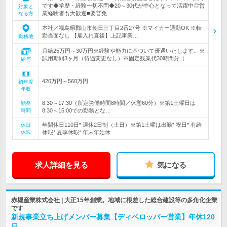
です◆学歴・経験一切不問◆20～30代が中心となって活躍中◎営
対象と
業経験者も大歓迎■要普免
なる方
本社／福島県郡山市朝日三丁目2番27号 ※マイカー通勤OK ※転
勤当面なし 【雇入れ直後】上記事業…
勤務地
月給25万円～30万円※経験や能力に基づいて優遇いたします。※
試用期間3ヶ月（待遇変更なし）※固定残業代30時間分（…
給与
420万円～560万円
初年度
年収
8:30～17:30（所定労働時間8時間／休憩60分）※第1土曜日は
勤務
時間
8:30～15:00での勤務とな…
年間休日110日* 週休2日制（土日）※第1土曜は出勤* 祝日* 有給
休日
休暇
休暇* 夏季休暇* 年末年始休…
求人詳細を見る
気になる
赤堀産業株式会社 | 大正15年創業。地域に根差した総合建設等の多角化企業
です
新規事業立ち上げメンバー募集【ディベロッパー営業】年休120
日