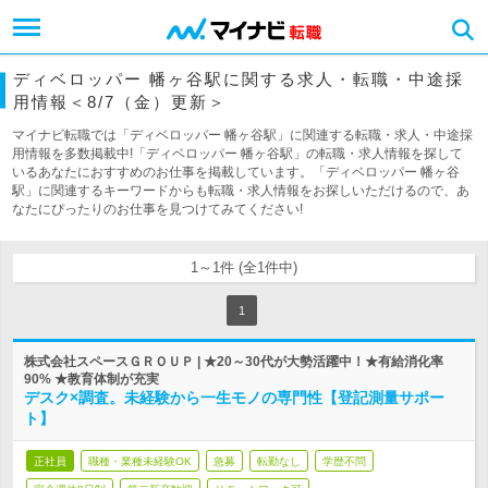
ディベロッパー 幡ヶ谷駅に関する求人・転職・中途採
用情報＜8/7（金）更新＞
マイナビ転職では「ディベロッパー 幡ヶ谷駅」に関連する転職・求人・中途採
用情報を多数掲載中!「ディベロッパー 幡ヶ谷駅」の転職・求人情報を探して
いるあなたにおすすめのお仕事を掲載しています。「ディベロッパー 幡ヶ谷
駅」に関連するキーワードからも転職・求人情報をお探しいただけるので、あ
なたにぴったりのお仕事を見つけてみてください!
1～1件 (全1件中)
1
株式会社スペースＧＲＯＵＰ | ★20～30代が大勢活躍中！★有給消化率
90% ★教育体制が充実
デスク×調査。未経験から一生モノの専門性【登記測量サポー
ト】
正社員
職種・業種未経験OK
急募
転勤なし
学歴不問