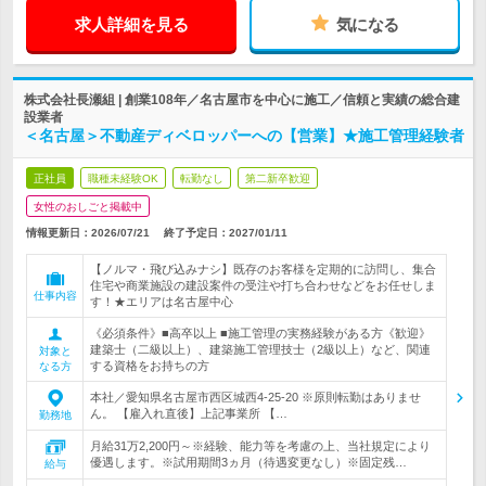
求人詳細を見る
気になる
株式会社長瀬組 | 創業108年／名古屋市を中心に施工／信頼と実績の総合建
設業者
＜名古屋＞不動産ディベロッパーへの【営業】★施工管理経験者
正社員
職種未経験OK
転勤なし
第二新卒歓迎
女性のおしごと掲載中
情報更新日：2026/07/21
終了予定日：
2027/01/11
【ノルマ・飛び込みナシ】既存のお客様を定期的に訪問し、集合
住宅や商業施設の建設案件の受注や打ち合わせなどをお任せしま
仕事内容
す！★エリアは名古屋中心
《必須条件》■高卒以上 ■施工管理の実務経験がある方《歓迎》
建築士（二級以上）、建築施工管理技士（2級以上）など、関連
対象と
する資格をお持ちの方
なる方
本社／愛知県名古屋市西区城西4-25-20 ※原則転勤はありませ
ん。 【雇入れ直後】上記事業所 【…
勤務地
月給31万2,200円～※経験、能力等を考慮の上、当社規定により
優遇します。※試用期間3ヵ月（待遇変更なし）※固定残…
給与