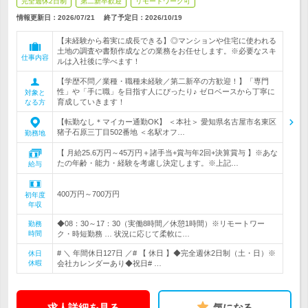
完全週休2日制
第二新卒歓迎
リモートワーク可
情報更新日：2026/07/21
終了予定日：
2026/10/19
【未経験から着実に成長できる】◎マンションや住宅に使われる
土地の調査や書類作成などの業務をお任せします。※必要なスキ
仕事内容
ルは入社後に学べます！
【学歴不問／業種・職種未経験／第二新卒の方歓迎！】「専門
性」や「手に職」を目指す人にぴったり♪ ゼロベースから丁寧に
対象と
育成していきます！
なる方
【転勤なし＊マイカー通勤OK】 ＜本社＞ 愛知県名古屋市名東区
猪子石原三丁目502番地 ＜名駅オフ…
勤務地
【 月給25.6万円～45万円＋諸手当+賞与年2回+決算賞与 】※あな
たの年齢・能力・経験を考慮し決定します。※上記…
給与
400万円～700万円
初年度
年収
◆08：30～17：30（実働8時間／休憩1時間）※リモートワー
勤務
時間
ク・時短勤務 … 状況に応じて柔軟に…
# ＼ 年間休日127日 ／# 【 休日 】◆完全週休2日制（土・日）※
休日
休暇
会社カレンダーあり◆祝日# …
求人詳細を見る
気になる