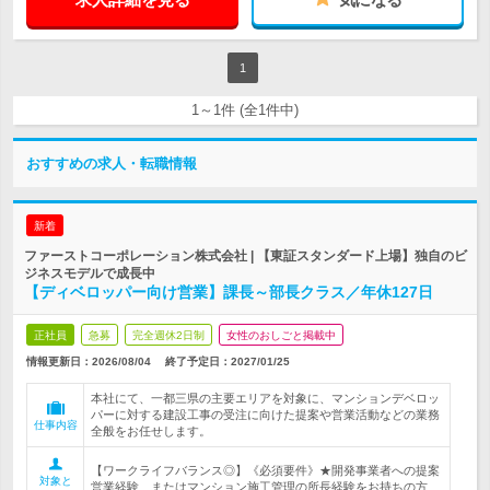
1
1～1件 (全1件中)
おすすめの求人・転職情報
新着
ファーストコーポレーション株式会社 | 【東証スタンダード上場】独自のビ
ジネスモデルで成長中
【ディベロッパー向け営業】課長～部長クラス／年休127日
正社員
急募
完全週休2日制
女性のおしごと掲載中
情報更新日：2026/08/04
終了予定日：
2027/01/25
本社にて、一都三県の主要エリアを対象に、マンションデベロッ
パーに対する建設工事の受注に向けた提案や営業活動などの業務
仕事内容
全般をお任せします。
【ワークライフバランス◎】《必須要件》★開発事業者への提案
対象と
営業経験、またはマンション施工管理の所長経験をお持ちの方