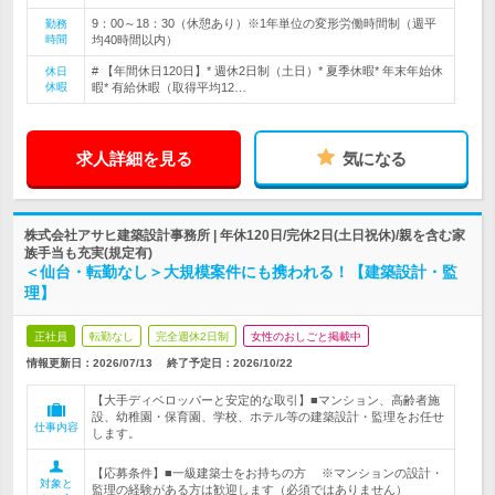
9：00～18：30（休憩あり）※1年単位の変形労働時間制（週平
勤務
時間
均40時間以内）
# 【年間休日120日】* 週休2日制（土日）* 夏季休暇* 年末年始休
休日
休暇
暇* 有給休暇（取得平均12…
求人詳細を見る
気になる
株式会社アサヒ建築設計事務所 | 年休120日/完休2日(土日祝休)/親を含む家
族手当も充実(規定有)
＜仙台・転勤なし＞大規模案件にも携われる！【建築設計・監
理】
正社員
転勤なし
完全週休2日制
女性のおしごと掲載中
情報更新日：2026/07/13
終了予定日：
2026/10/22
【大手ディベロッパーと安定的な取引】■マンション、高齢者施
設、幼稚園・保育園、学校、ホテル等の建築設計・監理をお任せ
仕事内容
します。
【応募条件】■一級建築士をお持ちの方 ※マンションの設計・
対象と
監理の経験がある方は歓迎します（必須ではありません）