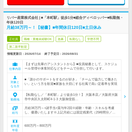
リバー産業株式会社 | ■「本町駅」徒歩1分■総合ディベロッパー■転勤無・
年休120日
月給38万円～！【秘書】■年間休日120日■土日休み
正社員
職種・業種未経験OK
急募
転勤なし
学歴不問
第二新卒歓迎
情報更新日：2026/07/14
終了予定日：
2026/08/31
【まずは先輩のアシスタントから】■役員秘書として、スケジュ
ール管理や来客対応などをチームで分担して行います。
仕事内容
■「誰かのサポートをするのが好き」「チームで協力して働きた
対象と
い」という方を歓迎■家族を大切にする社風で高い定着率を実現
なる方
【転勤なし／「本町駅」より徒歩1分！】 大阪本店／大阪府大阪
市中央区久太郎町4-1-3 大阪御堂筋…
勤務地
月給38万円～+諸手当+賞与年2回※経験・年齢・スキルを考慮
し、優遇いたします※上記月給には固定残業代（25時間分／…
給与
600万円～800万円
初年度
年収