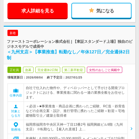
求人詳細を見る
気になる
新着
ファーストコーポレーション株式会社 | 【東証スタンダード上場】独自のビ
ジネスモデルで成長中
＜九州支店＞【事業推進】転勤なし／年休127日／完全週休2日
制
正社員
急募
完全週休2日制
第二新卒歓迎
女性のおしごと掲載中
情報更新日：2026/08/04
終了予定日：
2027/01/25
自社で仕入れた物件や、ディベロッパーとして手がける開発プロ
ジェクトにおける、事業推進に関わる一連の業務全般をお任せし
仕事内容
ます。
＜必須＞■事業推進・商品企画に携わったご経験、RC造・鉄骨造
などの企画立案・設計、進行管理に携わったご経験＜歓迎＞宅地
対象と
建物取引士／建築士取得者
なる方
福岡県福岡市中央区天神一丁目13番2号 福岡興銀ビル9階（九州
支店） ※転勤なし 【雇入れ直後】上…
勤務地
年俸制：6,000,000円～10,000,800円 ＋ インセンティブ※12分割