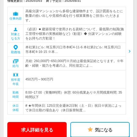
情報更新日：2026/03/03
終了予定日：
2026/08/31
高級分譲マンションから多様な建築物件まで、設計図面をもとに
数量の拾い出しや見積作成を行う積算業務をご担当いただきま
仕事内容
す。
《必須》■ 建築現場で使用される資材について、最低限の知識(施
工管理や積算の実務経験など)《歓迎》◆ 分譲マンションの経験
対象と
をお持ちの方歓迎！
なる方
本社第1ビル: 埼玉県川口市本町4-11-6 本社第2ビル: 埼玉県川口
市本町4-16-15 ※本…
勤務地
月給: 260,000円~650,000円※月給は最低保証給となります。※年
齢・経験・能力を考慮の上、同社規定によ…
給与
450万円～900万円
初年度
年収
8:00~17:00（実働8時間）休憩: 60分残業あり※月間残業時間: 35
勤務
時間
時間以下
# ★年間休日: 125日完全週休2日制（土・日）祝日※状況によっ
休日
休暇
て休日出勤の場合あり（休日振替制度…
求人詳細を見る
気になる