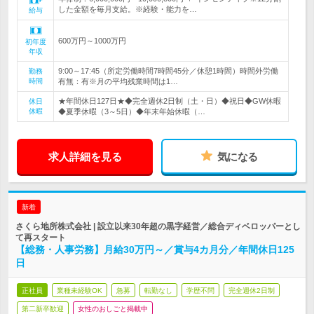
した金額を毎月支給。※経験・能力を…
給与
600万円～1000万円
初年度
年収
9:00～17:45（所定労働時間7時間45分／休憩1時間）時間外労働
勤務
時間
有無：有※月の平均残業時間は1…
★年間休日127日★◆完全週休2日制（土・日）◆祝日◆GW休暇
休日
休暇
◆夏季休暇（3～5日）◆年末年始休暇（…
求人詳細を見る
気になる
新着
さくら地所株式会社 | 設立以来30年超の黒字経営／総合ディベロッパーとし
て再スタート
【総務・人事労務】月給30万円～／賞与4カ月分／年間休日125
日
正社員
業種未経験OK
急募
転勤なし
学歴不問
完全週休2日制
第二新卒歓迎
女性のおしごと掲載中