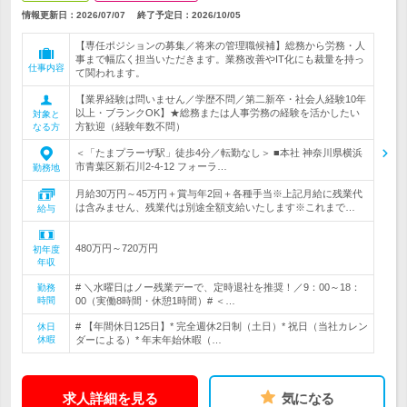
情報更新日：2026/07/07
終了予定日：
2026/10/05
【専任ポジションの募集／将来の管理職候補】総務から労務・人
事まで幅広く担当いただきます。業務改善やIT化にも裁量を持っ
仕事内容
て関われます。
【業界経験は問いません／学歴不問／第二新卒・社会人経験10年
以上・ブランクOK】★総務または人事労務の経験を活かしたい
対象と
方歓迎（経験年数不問）
なる方
＜「たまプラーザ駅」徒歩4分／転勤なし＞ ■本社 神奈川県横浜
市青葉区新石川2-4-12 フォーラ…
勤務地
月給30万円～45万円＋賞与年2回＋各種手当※上記月給に残業代
は含みません、残業代は別途全額支給いたします※これまで…
給与
480万円～720万円
初年度
年収
# ＼水曜日はノー残業デーで、定時退社を推奨！／9：00～18：
勤務
時間
00（実働8時間・休憩1時間）# ＜…
# 【年間休日125日】* 完全週休2日制（土日）* 祝日（当社カレン
休日
休暇
ダーによる）* 年末年始休暇（…
求人詳細を見る
気になる