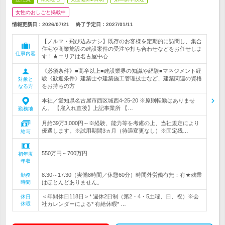
女性のおしごと掲載中
情報更新日：2026/07/21
終了予定日：
2027/01/11
【ノルマ・飛び込みナシ】既存のお客様を定期的に訪問し、集合
住宅や商業施設の建設案件の受注や打ち合わせなどをお任せしま
仕事内容
す！★エリアは名古屋中心
《必須条件》■高卒以上■建設業界の知識や経験■マネジメント経
験《歓迎条件》建築士や建築施工管理技士など、建築関連の資格
対象と
をお持ちの方
なる方
本社／愛知県名古屋市西区城西4-25-20 ※原則転勤はありませ
ん。 【雇入れ直後】上記事業所 【…
勤務地
月給39万3,000円～※経験、能力等を考慮の上、当社規定により
優遇します。※試用期間3ヵ月（待遇変更なし）※固定残…
給与
550万円～700万円
初年度
年収
8:30～17:30（実働8時間／休憩60分）時間外労働有無：有★残業
勤務
時間
はほとんどありません。
＜年間休日118日＞* 週休2日制（第2・4・5土曜、日、祝）※会
休日
休暇
社カレンダーによる* 有給休暇* …