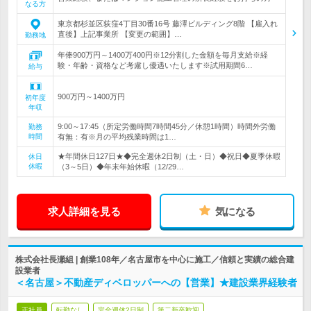
なる方
東京都杉並区荻窪4丁目30番16号 藤澤ビルディング8階 【雇入れ
直後】上記事業所 【変更の範囲】…
勤務地
年俸900万円～1400万400円※12分割した金額を毎月支給※経
験・年齢・資格など考慮し優遇いたします※試用期間6…
給与
900万円～1400万円
初年度
年収
9:00～17:45（所定労働時間7時間45分／休憩1時間）時間外労働
勤務
時間
有無：有※月の平均残業時間は1…
★年間休日127日★◆完全週休2日制（土・日）◆祝日◆夏季休暇
休日
休暇
（3～5日）◆年末年始休暇（12/29…
求人詳細を見る
気になる
株式会社長瀬組 | 創業108年／名古屋市を中心に施工／信頼と実績の総合建
設業者
＜名古屋＞不動産ディベロッパーへの【営業】★建設業界経験者
正社員
転勤なし
完全週休2日制
第二新卒歓迎