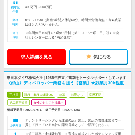
400万円～600万円
初年度
年収
8:30～17:30（実働8時間／休憩60分）時間外労働有無：有★残業
勤務
時間
はほとんどありません。
＜年間休日105日＞* 週休2日制（第2・4・5土曜、日、祝）※会
休日
休暇
社カレンダーによる* 有給休暇* …
求人詳細を見る
気になる
東日本ダイワ株式会社 | 1985年設立／建築をトータルサポートしています
《郡山》ディベロッパー業務を担う【営業】★残業月30h程度
正社員
職種・業種未経験OK
急募
転勤なし
学歴不問
第二新卒歓迎
女性のおしごと掲載中
情報更新日：2026/07/14
終了予定日：
2027/01/04
テナントリーシングから建築の設計施工、施設の管理運営まで一
貫して行っている当社の開発営業としてご活躍ください。
仕事内容
＜第二新卒・未経験歓迎！＞育成を前提としたポテンシャル採用