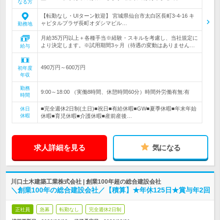
なる方
【転勤なし・UIターン歓迎】 宮城県仙台市太白区長町3-4-16 キ
ャピタルプラザ長町オダシマビル…
勤務地
月給35万円以上＋各種手当※経験・スキルを考慮し、当社規定に
より決定します。※試用期間3ヶ月（待遇の変動はありません…
給与
490万円～600万円
初年度
年収
勤務
9:00～18:00 （実働8時間、休憩時間60分）時間外労働有無:有
時間
■完全週休2日制(土日)■祝日■有給休暇■GW■夏季休暇■年末年始
休日
休暇
休暇■育児休暇■介護休暇■産前産後…
求人詳細を見る
気になる
川口土木建築工業株式会社 | 創業100年超の総合建設会社
＼創業100年の総合建設会社／【積算】★年休125日★賞与年2回
正社員
急募
転勤なし
完全週休2日制