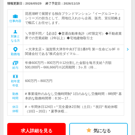
情報更新日：2026/05/29
終了予定日：
2026/11/19
琵琶湖畔で展開する独自ブランドマンション『イーグルコート』
シリーズの担当として、用地仕入れから企画、販売、宣伝戦略ま
仕事内容
で幅広くお任せします。
＼学歴不問／【必須】◆普通自動車免許（AT限定可）◆不動産業
対象と
界での営業経験（2年以上）◆宅地建物取引士
なる方
＜大津支店＞ 滋賀県大津市中央3丁目1番8号 第一生命ビル9F ※
関連会社である”株式会社ダイマル…
勤務地
年俸600万円～800万円※12分割した金額を毎月支給└月額
500,000円～666,666円※試用期間：3ヶ月（待…
給与
600万円～800万円
初年度
年収
# 事業場外のみなし労働時間制* 1日のみなし労働時間：8時間* 基
勤務
時間
本的な勤務時間帯：8:30～17…
# ＜年間休日124日＞* 完全週休2日制（土日）* 祝日* 有給休暇
休日
休暇
（10日～20日）* 夏季休暇…
求人詳細を見る
気になる