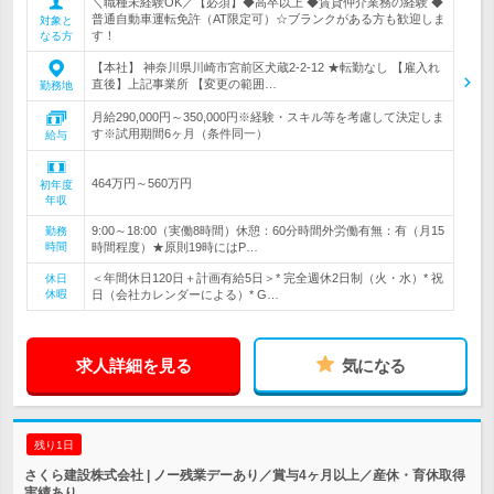
＼職種未経験OK／【必須】◆高卒以上 ◆賃貸仲介業務の経験 ◆
普通自動車運転免許（AT限定可）☆ブランクがある方も歓迎しま
対象と
す！
なる方
【本社】 神奈川県川崎市宮前区犬蔵2-2-12 ★転勤なし 【雇入れ
直後】上記事業所 【変更の範囲…
勤務地
月給290,000円～350,000円※経験・スキル等を考慮して決定しま
す※試用期間6ヶ月（条件同一）
給与
464万円～560万円
初年度
年収
9:00～18:00（実働8時間）休憩：60分時間外労働有無：有（月15
勤務
時間
時間程度）★原則19時にはP…
＜年間休日120日＋計画有給5日＞* 完全週休2日制（火・水）* 祝
休日
休暇
日（会社カレンダーによる）* G…
求人詳細を見る
気になる
残り1日
さくら建設株式会社 | ノー残業デーあり／賞与4ヶ月以上／産休・育休取得
実績あり