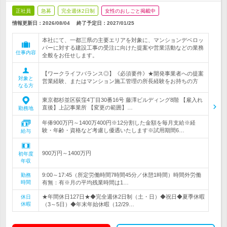
正社員
急募
完全週休2日制
女性のおしごと掲載中
情報更新日：2026/08/04
終了予定日：
2027/01/25
本社にて、一都三県の主要エリアを対象に、マンションデベロッ
パーに対する建設工事の受注に向けた提案や営業活動などの業務
仕事内容
全般をお任せします。
【ワークライフバランス◎】《必須要件》★開発事業者への提案
対象と
営業経験、またはマンション施工管理の所長経験をお持ちの方
なる方
東京都杉並区荻窪4丁目30番16号 藤澤ビルディング8階 【雇入れ
直後】上記事業所 【変更の範囲】…
勤務地
年俸900万円～1400万400円※12分割した金額を毎月支給※経
験・年齢・資格など考慮し優遇いたします※試用期間6…
給与
900万円～1400万円
初年度
年収
9:00～17:45（所定労働時間7時間45分／休憩1時間）時間外労働
勤務
時間
有無：有※月の平均残業時間は1…
★年間休日127日★◆完全週休2日制（土・日）◆祝日◆夏季休暇
休日
休暇
（3～5日）◆年末年始休暇（12/29…