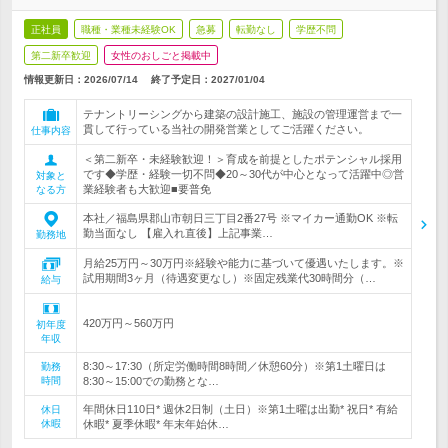
正社員
職種・業種未経験OK
急募
転勤なし
学歴不問
第二新卒歓迎
女性のおしごと掲載中
情報更新日：2026/07/14
終了予定日：
2027/01/04
テナントリーシングから建築の設計施工、施設の管理運営まで一
貫して行っている当社の開発営業としてご活躍ください。
仕事内容
＜第二新卒・未経験歓迎！＞育成を前提としたポテンシャル採用
です◆学歴・経験一切不問◆20～30代が中心となって活躍中◎営
対象と
業経験者も大歓迎■要普免
なる方
本社／福島県郡山市朝日三丁目2番27号 ※マイカー通勤OK ※転
勤当面なし 【雇入れ直後】上記事業…
勤務地
月給25万円～30万円※経験や能力に基づいて優遇いたします。※
試用期間3ヶ月（待遇変更なし）※固定残業代30時間分（…
給与
420万円～560万円
初年度
年収
8:30～17:30（所定労働時間8時間／休憩60分）※第1土曜日は
勤務
時間
8:30～15:00での勤務とな…
年間休日110日* 週休2日制（土日）※第1土曜は出勤* 祝日* 有給
休日
休暇
休暇* 夏季休暇* 年末年始休…