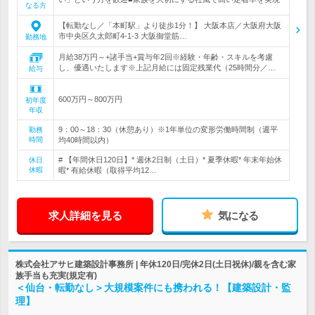
なる方
【転勤なし／「本町駅」より徒歩1分！】 大阪本店／大阪府大阪
市中央区久太郎町4-1-3 大阪御堂筋…
勤務地
月給38万円～+諸手当+賞与年2回※経験・年齢・スキルを考慮
し、優遇いたします※上記月給には固定残業代（25時間分／…
給与
600万円～800万円
初年度
年収
9：00～18：30（休憩あり）※1年単位の変形労働時間制（週平
勤務
時間
均40時間以内）
# 【年間休日120日】* 週休2日制（土日）* 夏季休暇* 年末年始休
休日
休暇
暇* 有給休暇（取得平均12…
求人詳細を見る
気になる
株式会社アサヒ建築設計事務所 | 年休120日/完休2日(土日祝休)/親を含む家
族手当も充実(規定有)
＜仙台・転勤なし＞大規模案件にも携われる！【建築設計・監
理】