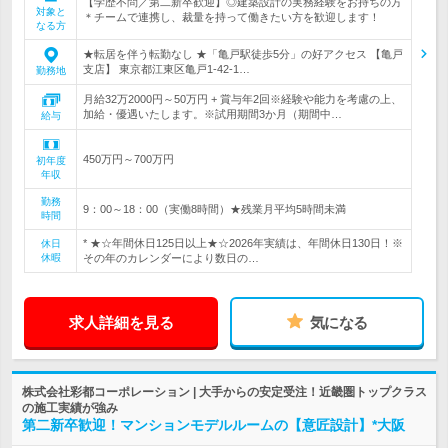
【学歴不問／第二新卒歓迎】◎建築設計の実務経験をお持ちの方
対象と
＊チームで連携し、裁量を持って働きたい方を歓迎します！
なる方
★転居を伴う転勤なし ★「亀戸駅徒歩5分」の好アクセス 【亀戸
支店】 東京都江東区亀戸1‐42‐1…
勤務地
月給32万2000円～50万円 + 賞与年2回※経験や能力を考慮の上、
加給・優遇いたします。※試用期間3か月（期間中…
給与
450万円～700万円
初年度
年収
勤務
9：00～18：00（実働8時間）★残業月平均5時間未満
時間
* ★☆年間休日125日以上★☆2026年実績は、年間休日130日！※
休日
休暇
その年のカレンダーにより数日の…
求人詳細を見る
気になる
株式会社彩都コーポレーション | 大手からの安定受注！近畿圏トップクラス
の施工実績が強み
第二新卒歓迎！マンションモデルルームの【意匠設計】*大阪