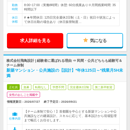
8:00~17:00（実働8時間）休憩: 60分残業あり※月間残業時間: 35
勤務
時間
時間以下
# ★年間休日: 125日完全週休2日制（土・日）祝日※状況によっ
休日
休暇
て休日出勤の場合あり（休日振替制度…
求人詳細を見る
気になる
株式会社飛鳥設計 | 経験者に選ばれる理由 ⇒ 民間・公共どちらも経験可＆
チーム体制
新築マンション・公共施設の【設計】*年休125日～*残業月5H未
満
正社員
急募
転勤なし
学歴不問
完全週休2日制
第二新卒歓迎
女性のおしごと掲載中
情報更新日：2026/07/27
終了予定日：
2026/09/21
【チーム体制で安心！】首都圏を中心とする新築マンションや公
共施設などの建築設計。スキルに応じて、基本設計から現場監理
仕事内容
まで幅広くお任せします。