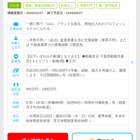
正社員
職種・業種未経験OK
転勤なし
学歴不問
第二新卒歓迎
情報更新日：2026/02/27
終了予定日：
2026/08/27
一都三県で「LivLi」ブランドを創る、用地仕入れのプロフェッシ
ョナルになれる。
仕事内容
＼学歴不問／《必須》提案要素を含む営業経験（業界不問） また
対象と
は 不動産業界での実務経験 ◎要普免
なる方
【以下いずれかの配属となります】 ◆船橋支店 千葉県船橋市夏
見1-1-1 リブリ・船橋2階 ◆立川…
勤務地
月給250,000円～300,000円※年齢、経験、能力を考慮の上、優遇
します。※試用期間6ヶ月（待遇同一）
給与
400万円～1000万円
初年度
年収
9:30～18:30（実働8時間、休憩60分）時間外労働有無：有（残業
勤務
時間
月平均25H程度）
＜年間休日120日＞週休2日制（水・日）GW、夏季休暇、年末年
休日
休暇
始休暇産前産後・育児休暇制度有給休暇（…