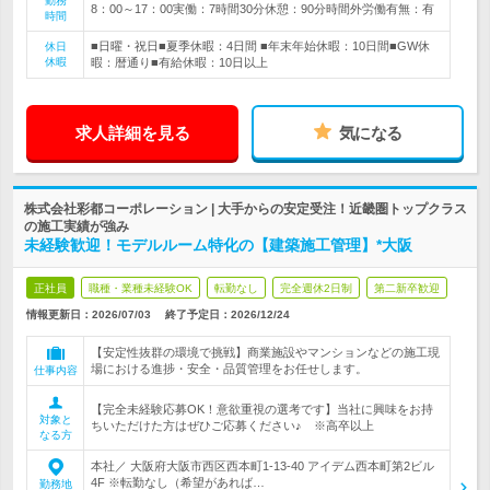
勤務
8：00～17：00実働：7時間30分休憩：90分時間外労働有無：有
時間
■日曜・祝日■夏季休暇：4日間 ■年末年始休暇：10日間■GW休
休日
休暇
暇：暦通り■有給休暇：10日以上
求人詳細を見る
気になる
株式会社彩都コーポレーション | 大手からの安定受注！近畿圏トップクラス
の施工実績が強み
未経験歓迎！モデルルーム特化の【建築施工管理】*大阪
正社員
職種・業種未経験OK
転勤なし
完全週休2日制
第二新卒歓迎
情報更新日：2026/07/03
終了予定日：
2026/12/24
【安定性抜群の環境で挑戦】商業施設やマンションなどの施工現
場における進捗・安全・品質管理をお任せします。
仕事内容
【完全未経験応募OK！意欲重視の選考です】当社に興味をお持
対象と
ちいただけた方はぜひご応募ください♪ ※高卒以上
なる方
本社／ 大阪府大阪市西区西本町1-13-40 アイデム西本町第2ビル
4F ※転勤なし（希望があれば…
勤務地