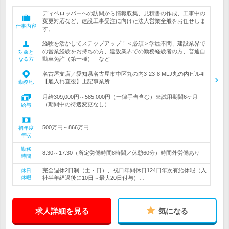
ディベロッパーへの訪問から情報収集、見積書の作成、工事中の
変更対応など、建設工事受注に向けた法人営業全般をお任せしま
仕事内容
す。
経験を活かしてステップアップ！＜必須＞学歴不問、建設業界で
の営業経験をお持ちの方、建設業界での勤務経験者の方、普通自
対象と
動車免許（第一種） など
なる方
名古屋支店／愛知県名古屋市中区丸の内3-23-8 MLJ丸の内ビル4F
【雇入れ直後】上記事業所…
勤務地
月給309,000円～585,000円（一律手当含む）※試用期間6ヶ月
（期間中の待遇変更なし）
給与
500万円～866万円
初年度
年収
勤務
8:30～17:30（所定労働時間8時間／休憩60分）時間外労働あり
時間
完全週休2日制（土・日）、祝日年間休日124日年次有給休暇（入
休日
休暇
社半年経過後に10日～最大20日付与）…
求人詳細を見る
気になる