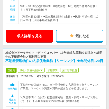
9:00～18:00所定労働時間：8時間休憩：60分時間外労働の有無：
勤務
時間
有（月平均30時間程度）
《年間休日120日》■完全週休2日制（土日）■祝日* 有給休暇：10
休日
休暇
日～20日（入社半年経過後10日…
求人詳細を見る
気になる
株式会社アーキテクト・ディベロッパー | 13年連続入居率99％以上と成長
中の不動産会社／福利厚生充実
不動産管理物件の入居促進業務【リーシング】★年間休日120日
正社員
職種・業種未経験OK
学歴不問
第二新卒歓迎
情報更新日：2026/02/24
終了予定日：
2026/08/24
不動産仲介店舗向けに、自社管理物件の入居促進を行うリーシン
グ業務。マーケット調査や契約手続きなどを担当します。
仕事内容
＼学歴不問／《必須》顧客折衝経験（営業・販売・サービス業な
対象と
ど） または 不動産業界での実務経験（職種不問）
なる方