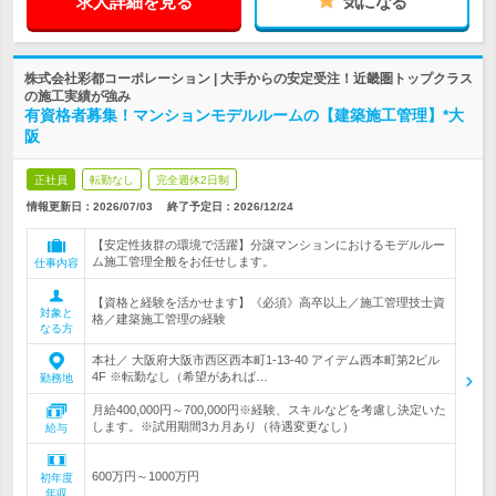
求人詳細を見る
気になる
株式会社彩都コーポレーション | 大手からの安定受注！近畿圏トップクラス
の施工実績が強み
有資格者募集！マンションモデルルームの【建築施工管理】*大
阪
正社員
転勤なし
完全週休2日制
情報更新日：2026/07/03
終了予定日：
2026/12/24
【安定性抜群の環境で活躍】分譲マンションにおけるモデルルー
ム施工管理全般をお任せします。
仕事内容
【資格と経験を活かせます】《必須》高卒以上／施工管理技士資
対象と
格／建築施工管理の経験
なる方
本社／ 大阪府大阪市西区西本町1-13-40 アイデム西本町第2ビル
4F ※転勤なし（希望があれば…
勤務地
月給400,000円～700,000円※経験、スキルなどを考慮し決定いた
します。※試用期間3カ月あり（待遇変更なし）
給与
600万円～1000万円
初年度
年収