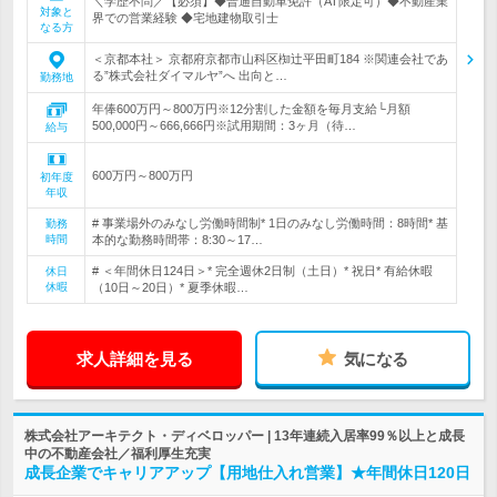
＼学歴不問／【必須】◆普通自動車免許（AT限定可）◆不動産業
対象と
界での営業経験 ◆宅地建物取引士
なる方
＜京都本社＞ 京都府京都市山科区椥辻平田町184 ※関連会社であ
る”株式会社ダイマルヤ”へ 出向と…
勤務地
年俸600万円～800万円※12分割した金額を毎月支給└月額
500,000円～666,666円※試用期間：3ヶ月（待…
給与
600万円～800万円
初年度
年収
# 事業場外のみなし労働時間制* 1日のみなし労働時間：8時間* 基
勤務
時間
本的な勤務時間帯：8:30～17…
# ＜年間休日124日＞* 完全週休2日制（土日）* 祝日* 有給休暇
休日
休暇
（10日～20日）* 夏季休暇…
求人詳細を見る
気になる
株式会社アーキテクト・ディベロッパー | 13年連続入居率99％以上と成長
中の不動産会社／福利厚生充実
成長企業でキャリアアップ【用地仕入れ営業】★年間休日120日