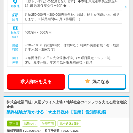
【以下いずれかの配属となります】 ◆本社 東京都中央区銀座4-
12-15 歌舞伎座タワー10F ◆…
勤務地
月給250,000円～300,000円※年齢、経験、能力を考慮の上、優遇
します。※試用期間6ヶ月（待遇同一）
給与
400万円～600万円
初年度
年収
9:30～18:30（実働8時間、休憩60分）時間外労働有無：有（残業
勤務
時間
月平均20～30H程度）
＜年間休日120日＞完全週休2日制（水曜日固定・シフト制）
休日
休暇
GW、夏季休暇、年末年始休暇産前産後・育児…
求人詳細を見る
気になる
株式会社福田組 | 東証プライム上場！地域社会のインフラを支える総合建設
企業
業界経験が活かせる！★土日祝休【営業】愛知県勤務
正社員
転勤なし
学歴不問
完全週休2日制
情報更新日：2026/08/07
終了予定日：
2027/01/21