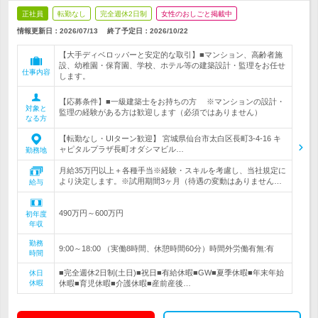
正社員
転勤なし
完全週休2日制
女性のおしごと掲載中
情報更新日：2026/07/13
終了予定日：
2026/10/22
【大手ディベロッパーと安定的な取引】■マンション、高齢者施
設、幼稚園・保育園、学校、ホテル等の建築設計・監理をお任せ
仕事内容
します。
【応募条件】■一級建築士をお持ちの方 ※マンションの設計・
対象と
監理の経験がある方は歓迎します（必須ではありません）
なる方
【転勤なし・UIターン歓迎】 宮城県仙台市太白区長町3-4-16 キ
ャピタルプラザ長町オダシマビル…
勤務地
月給35万円以上＋各種手当※経験・スキルを考慮し、当社規定に
より決定します。※試用期間3ヶ月（待遇の変動はありません…
給与
490万円～600万円
初年度
年収
勤務
9:00～18:00 （実働8時間、休憩時間60分）時間外労働有無:有
時間
■完全週休2日制(土日)■祝日■有給休暇■GW■夏季休暇■年末年始
休日
休暇
休暇■育児休暇■介護休暇■産前産後…