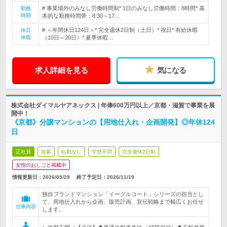
# 事業場外のみなし労働時間制* 1日のみなし労働時間：8時間* 基
勤務
時間
本的な勤務時間帯：8:30～17…
# ＜年間休日124日＞* 完全週休2日制（土日）* 祝日* 有給休暇
休日
休暇
（10日～20日）* 夏季休暇…
求人詳細を見る
気になる
株式会社ダイマルヤアネックス | 年俸600万円以上／京都・滋賀で事業を展
開中！
《京都》分譲マンションの【用地仕入れ・企画開発】◎年休124
日
正社員
急募
転勤なし
学歴不問
完全週休2日制
女性のおしごと掲載中
情報更新日：2026/05/29
終了予定日：
2026/11/19
独自ブランドマンション「イーグルコート」シリーズの担当とし
て、用地仕入れから企画、販売計画、宣伝戦略まで幅広くお任せ
仕事内容
します。