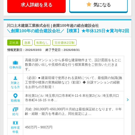
求人詳細を見る
気になる
川口土木建築工業株式会社 | 創業100年超の総合建設会社
＼創業100年の総合建設会社／【積算】★年休125日★賞与年2回
正社員
急募
転勤なし
完全週休2日制
情報更新日：2026/03/03
終了予定日：
2026/08/31
高級分譲マンションから多様な建築物件まで、設計図面をもとに
数量の拾い出しや見積作成を行う積算業務をご担当いただきま
仕事内容
す。
《必須》■ 建築現場で使用される資材について、最低限の知識(施
工管理や積算の実務経験など)《歓迎》◆ 分譲マンションの経験
対象と
をお持ちの方歓迎！
なる方
本社第1ビル: 埼玉県川口市本町4-11-6 本社第2ビル: 埼玉県川口
市本町4-16-15 ※本…
勤務地
月給: 260,000円~650,000円※月給は最低保証給となります。※年
齢・経験・能力を考慮の上、同社規定によ…
給与
450万円～900万円
初年度
年収