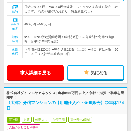
月給220,000円～300,000円※経験、スキルなどを考慮し決定いた
します。※試用期間3カ月あり（待遇変更なし）
給与
400万円～500万円
初年度
年収
9:00～18:00所定労働時間：8時間休憩：60分時間外労働の有無：
勤務
時間
有（月平均30時間程度）
《年間休日120日》■完全週休2日制（土日）■祝日* 有給休暇：10
休日
休暇
日～20日（入社半年経過後10日…
求人詳細を見る
気になる
株式会社ダイマルヤアネックス | 年俸600万円以上／京都・滋賀で事業を展
開中！
《大津》分譲マンションの【用地仕入れ・企画販売】◎年休124
日
正社員
急募
転勤なし
学歴不問
完全週休2日制
女性のおしごと掲載中