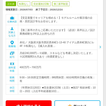
正社員
転勤なし
完全週休2日制
第二新卒歓迎
情報更新日：2026/07/03
終了予定日：
2026/12/24
【安定基盤でキャリアを積める！】モデルルームや展示場の企
画・意匠設計等をお任せします。
仕事内容
【第二新卒の方もご応募いただけます】《必須》高卒以上／設計
対象と
業務経験を2年以上お持ちの方
なる方
本社／ 大阪府大阪市西区西本町1-13-40 アイデム西本町第2ビル
4F ※転勤なし 【雇入れ直後…
勤務地
月給240,000円～※経験、スキルなどを考慮し決定いたします。
※試用期間3カ月あり（待遇変更なし）
給与
400万円～700万円
初年度
年収
9:00～18:00所定労働時間：8時間休憩：60分時間外労働の有無：
勤務
時間
有
《年間休日120日》■完全週休2日制（土日）■祝日* 有給休暇：10
休日
休暇
日～20日（入社半年経過後10日…