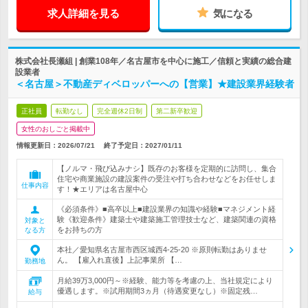
求人詳細を見る
気になる
株式会社長瀬組 | 創業108年／名古屋市を中心に施工／信頼と実績の総合建
設業者
＜名古屋＞不動産ディベロッパーへの【営業】★建設業界経験者
正社員
転勤なし
完全週休2日制
第二新卒歓迎
女性のおしごと掲載中
情報更新日：2026/07/21
終了予定日：
2027/01/11
【ノルマ・飛び込みナシ】既存のお客様を定期的に訪問し、集合
住宅や商業施設の建設案件の受注や打ち合わせなどをお任せしま
仕事内容
す！★エリアは名古屋中心
《必須条件》■高卒以上■建設業界の知識や経験■マネジメント経
験《歓迎条件》建築士や建築施工管理技士など、建築関連の資格
対象と
をお持ちの方
なる方
本社／愛知県名古屋市西区城西4-25-20 ※原則転勤はありませ
ん。 【雇入れ直後】上記事業所 【…
勤務地
月給39万3,000円～※経験、能力等を考慮の上、当社規定により
優遇します。※試用期間3ヵ月（待遇変更なし）※固定残…
給与