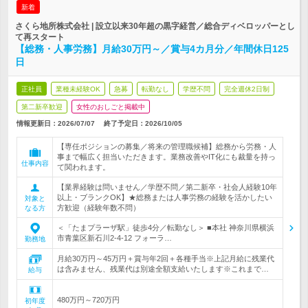
新着
さくら地所株式会社 | 設立以来30年超の黒字経営／総合ディベロッパーとし
て再スタート
【総務・人事労務】月給30万円～／賞与4カ月分／年間休日125
日
正社員
業種未経験OK
急募
転勤なし
学歴不問
完全週休2日制
第二新卒歓迎
女性のおしごと掲載中
情報更新日：2026/07/07
終了予定日：
2026/10/05
【専任ポジションの募集／将来の管理職候補】総務から労務・人
事まで幅広く担当いただきます。業務改善やIT化にも裁量を持っ
仕事内容
て関われます。
【業界経験は問いません／学歴不問／第二新卒・社会人経験10年
以上・ブランクOK】★総務または人事労務の経験を活かしたい
対象と
方歓迎（経験年数不問）
なる方
＜「たまプラーザ駅」徒歩4分／転勤なし＞ ■本社 神奈川県横浜
市青葉区新石川2-4-12 フォーラ…
勤務地
月給30万円～45万円＋賞与年2回＋各種手当※上記月給に残業代
は含みません、残業代は別途全額支給いたします※これまで…
給与
480万円～720万円
初年度