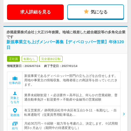
求人詳細を見る
気になる
赤堀産業株式会社 | 大正15年創業。地域に根差した総合建設等の多角化企業
です
新規事業立ち上げメンバー募集【ディベロッパー営業】年休120
日
正社員
転勤なし
完全週休2日制
情報更新日：2026/07/24
終了予定日：
2027/01/14
新規事業であるディベロッパー部門の立ち上げをお任せします。
用地や事業主の情報収集、地権者様との商談等を担っていただき
仕事内容
ます。
業界未経験歓迎！＜必須要件＞高卒以上、何らかの営業経験、普
対象と
通自動車免許＜歓迎要件＞不動産や金融等の営業経験
なる方
有玉営業所／ 静岡県浜松市中央区有玉台1-9-11 ・転勤なし ・自
転車通勤可（従業員専用駐車場あ…
勤務地
月給30万円～※経験・能力等を考慮の上、決定します。※試用期
間3ヶ月あり（期間中の待遇変更なし）
給与