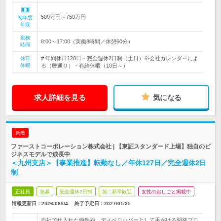
500万円～750万円
初年度
年収
勤務
8:00～17:00（実働8時間／休憩60分）
時間
# 年間休日120日・完全週休2日制（土日）※会社カレンダーによ
休日
休暇
る（暦通り）・有給休暇（10日～）
求人詳細を見る
気になる
新着
ファーストコーポレーション株式会社 | 【東証スタンダード上場】独自のビ
ジネスモデルで成長中
＜九州支店＞【事業推進】転勤なし／年休127日／完全週休2日
制
正社員
急募
完全週休2日制
第二新卒歓迎
女性のおしごと掲載中
情報更新日：2026/08/04
終了予定日：
2027/01/25
自社で仕入れた物件や、ディベロッパーとして手がける開発プロ