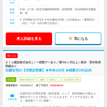
年収
8:40～17:30（所定労働時間8時間）休憩時間：50分時間外労働有
勤務
時間
無：有
# 【年間休日127日】# 完全週休2日制（土日祝休み）* 夏期休日
休日
休暇
（3日）└7月～9月の間で任意の…
求人詳細を見る
気になる
残り1日
さくら建設株式会社 | ノー残業デーあり／賞与4ヶ月以上／産休・育休取得
実績あり
分譲住宅の【代理店営業】★年休120日 ★残業月15h以内
正社員
業種未経験OK
急募
転勤なし
完全週休2日制
情報更新日：2026/02/17
終了予定日：
2026/08/10
分譲住宅の代理店営業（販売促進）として、販売戦略の立案から
契約サポートまで担当していただきます。アイデアを活かし売
仕事内容
上・認知度アップに貢献！