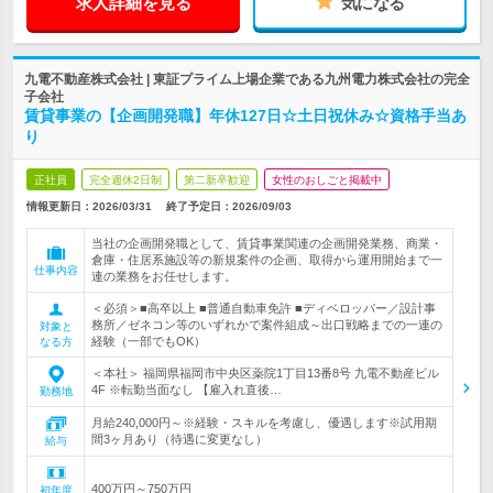
求人詳細を見る
気になる
九電不動産株式会社 | 東証プライム上場企業である九州電力株式会社の完全
子会社
賃貸事業の【企画開発職】年休127日☆土日祝休み☆資格手当あ
り
正社員
完全週休2日制
第二新卒歓迎
女性のおしごと掲載中
情報更新日：2026/03/31
終了予定日：
2026/09/03
当社の企画開発職として、賃貸事業関連の企画開発業務、商業・
倉庫・住居系施設等の新規案件の企画、取得から運用開始まで一
仕事内容
連の業務をお任せします。
＜必須＞■高卒以上 ■普通自動車免許 ■ディベロッパー／設計事
務所／ゼネコン等のいずれかで案件組成～出口戦略までの一連の
対象と
経験（一部でもOK）
なる方
＜本社＞ 福岡県福岡市中央区薬院1丁目13番8号 九電不動産ビル
4F ※転勤当面なし 【雇入れ直後…
勤務地
月給240,000円～※経験・スキルを考慮し、優遇します※試用期
間3ヶ月あり（待遇に変更なし）
給与
400万円～750万円
初年度