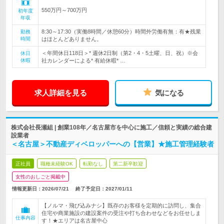
550万円～700万円
初年度
年収
8:30～17:30（実働8時間／休憩60分）時間外労働有無：有★残業
勤務
時間
はほとんどありません。
＜年間休日118日＞* 週休2日制（第2・4・5土曜、日、祝）※会
休日
休暇
社カレンダーによる* 有給休暇* …
求人詳細を見る
気になる
株式会社長瀬組 | 創業108年／名古屋市を中心に施工／信頼と実績の総合建
設業者
＜名古屋＞不動産ディベロッパーへの【営業】★施工管理経験者
正社員
職種未経験OK
転勤なし
第二新卒歓迎
女性のおしごと掲載中
情報更新日：2026/07/21
終了予定日：
2027/01/11
【ノルマ・飛び込みナシ】既存のお客様を定期的に訪問し、集合
住宅や商業施設の建設案件の受注や打ち合わせなどをお任せしま
仕事内容
す！★エリアは名古屋中心