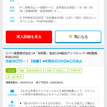
年収
# ＼水曜日はノー残業デーで、定時退社を推奨！／9：00～18：
勤務
時間
00（実働8時間・休憩1時間）# ＜…
# 【年間休日125日】* 完全週休2日制（土日）* 祝日（当社カレン
休日
休暇
ダーによる）* 年末年始休暇（…
求人詳細を見る
気になる
リバー産業株式会社 | ■「本町駅」徒歩1分■総合ディベロッパー■転勤無・
年休120日
月給38万円～！【秘書】■年間休日120日■土日休み
正社員
職種・業種未経験OK
急募
転勤なし
学歴不問
第二新卒歓迎
情報更新日：2026/07/14
終了予定日：
2026/08/31
【まずは先輩のアシスタントから】■役員秘書として、スケジュ
ール管理や来客対応などをチームで分担して行います。
仕事内容
■「誰かのサポートをするのが好き」「チームで協力して働きた
対象と
い」という方を歓迎■家族を大切にする社風で高い定着率を実現