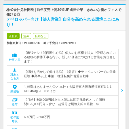
株式会社晃技開発 | 前年度売上高30%UP成長企業｜きれいな新オフィスで
働ける◎
デベロッパー向け【法人営業】自分を高められる環境ここにあ
り！
正社員
急募
転勤なし
情報更新日：2026/06/16
終了予定日：
2026/12/07
【出張ナシ！関西圏中心◎】個人のお客様や法人で管理されてい
る建物の解体工事を行い、新しい価値につなげる営業をお任せし
仕事内容
ます！
【経験を活かして働ける◎】《必須》◆ディベロッパーでの営業
対象と
経験 ◆高卒以上 ◆第一種運転免許普通自動車
なる方
＼転勤はありません◎／ 本社：大阪府東大阪市若江東町3-1-1
KOGIbldg.2F ※マイカー…
勤務地
【月給】500,000円以上※上記には固定残業代として45時
間/125,000円分～含む 超過分は別途支給※経験・年…
給与
600万円～800万円
初年度
年収