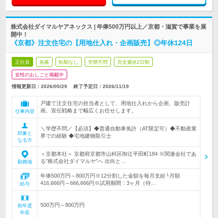
株式会社ダイマルヤアネックス | 年俸500万円以上／京都・滋賀で事業を展
開中！
《京都》注文住宅の【用地仕入れ・企画販売】◎年休124日
正社員
急募
転勤なし
学歴不問
完全週休2日制
女性のおしごと掲載中
情報更新日：2026/05/29
終了予定日：
2026/11/19
戸建て注文住宅の担当者として、用地仕入れから企画、販売計
画、宣伝戦略まで幅広くお任せします。
仕事内容
＼学歴不問／【必須】◆普通自動車免許（AT限定可）◆不動産業
対象と
界での経験 ◆宅地建物取引士
なる方
＜京都本社＞ 京都府京都市山科区椥辻平田町184 ※関連会社であ
る”株式会社ダイマルヤ”へ 出向と…
勤務地
年俸500万円～800万円※12分割した金額を毎月支給└月額
416,666円～666,666円※試用期間：3ヶ月（待…
給与
500万円～800万円
初年度
年収