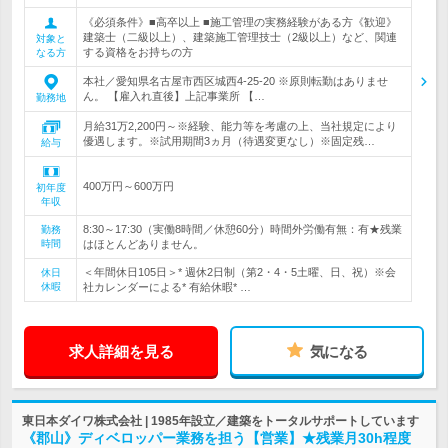
《必須条件》■高卒以上 ■施工管理の実務経験がある方《歓迎》
建築士（二級以上）、建築施工管理技士（2級以上）など、関連
対象と
する資格をお持ちの方
なる方
本社／愛知県名古屋市西区城西4-25-20 ※原則転勤はありませ
ん。 【雇入れ直後】上記事業所 【…
勤務地
月給31万2,200円～※経験、能力等を考慮の上、当社規定により
優遇します。※試用期間3ヵ月（待遇変更なし）※固定残…
給与
400万円～600万円
初年度
年収
8:30～17:30（実働8時間／休憩60分）時間外労働有無：有★残業
勤務
時間
はほとんどありません。
＜年間休日105日＞* 週休2日制（第2・4・5土曜、日、祝）※会
休日
休暇
社カレンダーによる* 有給休暇* …
求人詳細を見る
気になる
東日本ダイワ株式会社 | 1985年設立／建築をトータルサポートしています
《郡山》ディベロッパー業務を担う【営業】★残業月30h程度