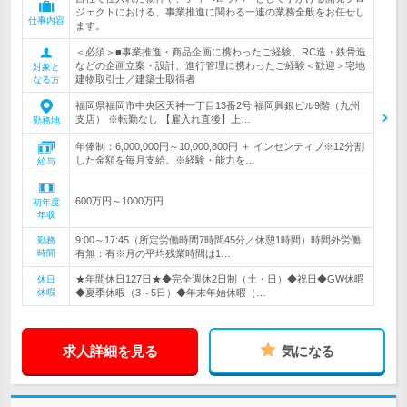
ジェクトにおける、事業推進に関わる一連の業務全般をお任せし
仕事内容
ます。
＜必須＞■事業推進・商品企画に携わったご経験、RC造・鉄骨造
などの企画立案・設計、進行管理に携わったご経験＜歓迎＞宅地
対象と
建物取引士／建築士取得者
なる方
福岡県福岡市中央区天神一丁目13番2号 福岡興銀ビル9階（九州
支店） ※転勤なし 【雇入れ直後】上…
勤務地
年俸制：6,000,000円～10,000,800円 ＋ インセンティブ※12分割
した金額を毎月支給。※経験・能力を…
給与
600万円～1000万円
初年度
年収
9:00～17:45（所定労働時間7時間45分／休憩1時間）時間外労働
勤務
時間
有無：有※月の平均残業時間は1…
★年間休日127日★◆完全週休2日制（土・日）◆祝日◆GW休暇
休日
休暇
◆夏季休暇（3～5日）◆年末年始休暇（…
求人詳細を見る
気になる