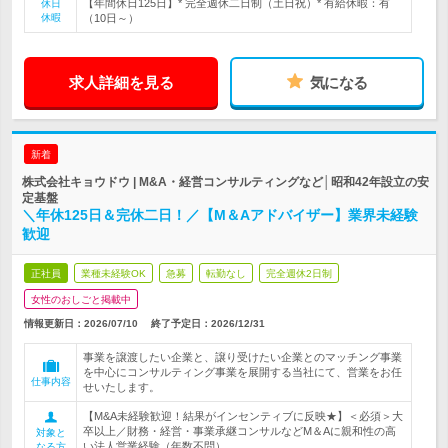
【年間休日125日】* 完全週休二日制（土日祝）* 有給休暇：有
休日
休暇
（10日～）
求人詳細を見る
気になる
新着
株式会社キョウドウ | M&A・経営コンサルティングなど│昭和42年設立の安
定基盤
＼年休125日＆完休二日！／【M＆Aアドバイザー】業界未経験
歓迎
正社員
業種未経験OK
急募
転勤なし
完全週休2日制
女性のおしごと掲載中
情報更新日：2026/07/10
終了予定日：
2026/12/31
事業を譲渡したい企業と、譲り受けたい企業とのマッチング事業
を中心にコンサルティング事業を展開する当社にて、営業をお任
仕事内容
せいたします。
【M&A未経験歓迎！結果がインセンティブに反映★】＜必須＞大
卒以上／財務・経営・事業承継コンサルなどM＆Aに親和性の高
対象と
い法人営業経験（年数不問）
なる方