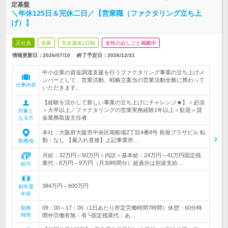
定基盤
＼年休125日＆完休二日／【営業職（ファクタリング立ち上
げ）】
正社員
急募
完全週休2日制
女性のおしごと掲載中
情報更新日：2026/07/10
終了予定日：
2026/12/31
中小企業の資金調達支援を行うファクタリング事業の立ち上げメ
ンバーとして、営業活動、戦略立案当の営業活動全般に携わって
仕事内容
いただきます。
【経験を活かして新しい事業の立ち上げにチャレンジ★】＜必須
＞大卒以上／ファクタリングの営業実務経験1年以上＜歓迎＞貸
対象と
金業務取扱主任者
なる方
本社：大阪府大阪市中央区南船場2丁目4番8号 長堀プラザビル 転
勤：なし 【雇入れ直後】上記事業所…
勤務地
月給：32万円～50万円＜内訳＞基本給：24万円～41万円固定残
業代：8万円～9万円（月30時間分）超過分は別途支給…
給与
384万円～600万円
初年度
年収
09：00～17：00（1日あたり所定労働時間7時間）休憩：60分時
勤務
時間
間外労働有無：有└固定残業代：あ…