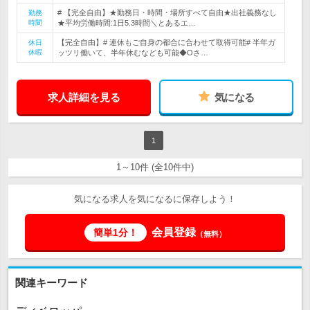
# 【完全自由】★勤務日・時間・場所すべて自由★出社義務なし
勤務
時間
★平均労働時間:1日5.3時間＼とあるエ…
【完全自由】# 連休もご自身の都合に合わせて取得可能# 半年ガ
休日
休暇
ッツリ働いて、半年休むなども可能◆Oさ…
求人詳細を見る
気になる
1
1～10件 (全10件中)
気になる求人を気になるに保存しよう！
会員登録
簡単1分！
（無料）
関連キーワード