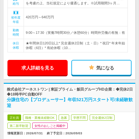
を考慮の上、当社規定により優遇します。※試用期間3ヶ月…
給与
420万円～640万円
初年度
年収
勤務
9:00～17:30（実働7時間30分／休憩60分）時間外労働の有無：有
時間
★年間休日120日以上* 完全週休2日制（土・日）* 祝日* 年末年始
休日
休暇
休暇（6日）* 有給休暇（10…
求人詳細を見る
気になる
株式会社アーネストワン | 東証プライム・飯田グループHD企業：◆完休2日
◆18時半PC自動OFF
分譲住宅の【プロデューサー】年収521万円スタート可/未経験歓
迎
正社員
職種・業種未経験OK
急募
学歴不問
完全週休2日制
第二新卒歓迎
女性のおしごと掲載中
情報更新日：2026/07/31
終了予定日：
2026/09/03