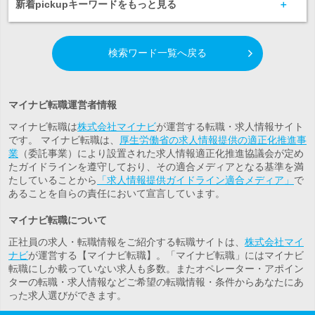
新着pickupキーワードをもっと見る
検索ワード一覧へ戻る
マイナビ転職運営者情報
マイナビ転職は
株式会社マイナビ
が運営する転職・求人情報サイト
です。 マイナビ転職は、
厚生労働省の求人情報提供の適正化推進事
業
（委託事業）により設置された求人情報適正化推進協議会が定め
たガイドラインを遵守しており、その適合メディアとなる基準を満
たしていることから
「求人情報提供ガイドライン適合メディア」
で
あることを自らの責任において宣言しています。
マイナビ転職について
正社員の求人・転職情報をご紹介する転職サイトは、
株式会社マイ
ナビ
が運営する【マイナビ転職】。「マイナビ転職」にはマイナビ
転職にしか載っていない求人も多数。また
オペレーター・アポイン
ター
の転職・求人情報などご希望の転職情報・条件からあなたにあ
った求人選びができます。