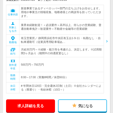
新規事業であるディベロッパー部門の立ち上げをお任せします。
用地や事業主の情報収集、地権者様との商談等を担っていただき
仕事内容
ます。
業界未経験歓迎！＜必須要件＞高卒以上、何らかの営業経験、普
対象と
通自動車免許＜歓迎要件＞不動産や金融等の営業経験
なる方
有玉営業所／ 静岡県浜松市中央区有玉台1-9-11 ・転勤なし ・自
転車通勤可（従業員専用駐車場あ…
勤務地
月給30万円～※経験・能力等を考慮の上、決定します。※試用期
間3ヶ月あり（期間中の待遇変更なし）
給与
500万円～750万円
初年度
年収
勤務
8:00～17:00（実働8時間／休憩60分）
時間
# 年間休日120日・完全週休2日制（土日）※会社カレンダーによ
休日
休暇
る（暦通り）・有給休暇（10日～）
求人詳細を見る
気になる