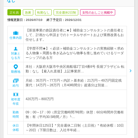
なし
正社員
急募
転勤なし
完全週休2日制
女性のおしごと掲載中
情報更新日：2026/07/10
終了予定日：
2026/12/31
【新規事業の創設責任者に★】補助金コンサルタントの責任者と
して、計画から申請までのトータルサポートおよび業務改善もお
仕事内容
任せします。
【学歴不問★】＜必須＞補助金コンサルタントの実務経験＜求め
る人物像＞周囲を巻き込みながら物事を推し進めていけるリーダ
対象と
ーシップのある方
なる方
本社：大阪府大阪市中央区南船場2丁目4番8号 長堀プラザビル 転
勤：なし 【雇入れ直後】上記事業所…
勤務地
月給：35万円～77万円＜内訳＞基本給：21万円～49万円固定残
業代：14万円～28万円（月40時間分）超過分は別途…
給与
420万円～800万円
初年度
年収
09：00～17：00（所定労働時間7時間）休憩：60分時間外労働有
勤務
時間
無：有（平均30.5時間／月）└…
【年間休日125日】* 完全週休二日制（土日祝）* 有給休暇：10日
休日
休暇
～20日（下限日数は、入社半年経…