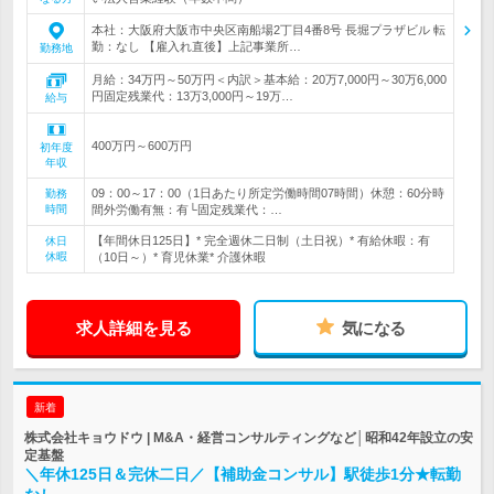
本社：大阪府大阪市中央区南船場2丁目4番8号 長堀プラザビル 転
勤：なし 【雇入れ直後】上記事業所…
勤務地
月給：34万円～50万円＜内訳＞基本給：20万7,000円～30万6,000
円固定残業代：13万3,000円～19万…
給与
400万円～600万円
初年度
年収
09：00～17：00（1日あたり所定労働時間07時間）休憩：60分時
勤務
時間
間外労働有無：有└固定残業代：…
【年間休日125日】* 完全週休二日制（土日祝）* 有給休暇：有
休日
休暇
（10日～）* 育児休業* 介護休暇
求人詳細を見る
気になる
新着
株式会社キョウドウ | M&A・経営コンサルティングなど│昭和42年設立の安
定基盤
＼年休125日＆完休二日／【補助金コンサル】駅徒歩1分★転勤