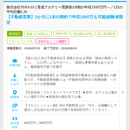
株式会社TERASS | 育成アカデミー受講者の8割が年収1500万円～／1日の
平均労働5.3h
【不動産営業】2か月に1本の契約で年収1000万も可能|経験者限
定
業務委託
急募
転勤なし
学歴不問
完全週休2日制
第二新卒歓迎
リモートワーク可
女性のおしごと掲載中
情報更新日：2026/07/10
終了予定日：
2026/08/24
【個人/法人向け不動産仲介】成果が出せる理由「独自の集客シス
テム」「人の手によるサポート」「面倒な事務作業もありませ
仕事内容
ん」履歴書等不要で応募可
【不動産業界経験者】or【収益事業系不動産仕入れ経験者】の募
集です。不動産業界経験とは⇒不動産売買仲介の実務経験、ハウ
対象と
スメーカーの営業経験
なる方
【完全自由｜フルリモートワークです】 ★自宅・カフェなど働き
たい場所でOK ★帰省先や旅行先でも働…
勤務地
【フルコミッション制】仲介手数料売上の「75％」を報酬として
還元＼正社員の1か月分の労働で年収600万円！？／※コミ…
給与
600万円～3000万円
初年度
年収