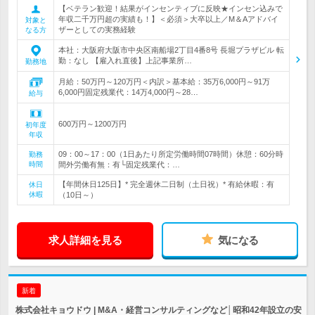
【ベテラン歓迎！結果がインセンティブに反映★インセン込みで
年収二千万円超の実績も！】＜必須＞大卒以上／M＆Aアドバイ
対象と
ザーとしての実務経験
なる方
本社：大阪府大阪市中央区南船場2丁目4番8号 長堀プラザビル 転
勤：なし 【雇入れ直後】上記事業所…
勤務地
月給：50万円～120万円＜内訳＞基本給：35万6,000円～91万
6,000円固定残業代：14万4,000円～28…
給与
600万円～1200万円
初年度
年収
09：00～17：00（1日あたり所定労働時間07時間）休憩：60分時
勤務
時間
間外労働有無：有└固定残業代：…
【年間休日125日】* 完全週休二日制（土日祝）* 有給休暇：有
休日
休暇
（10日～）
求人詳細を見る
気になる
新着
株式会社キョウドウ | M&A・経営コンサルティングなど│昭和42年設立の安