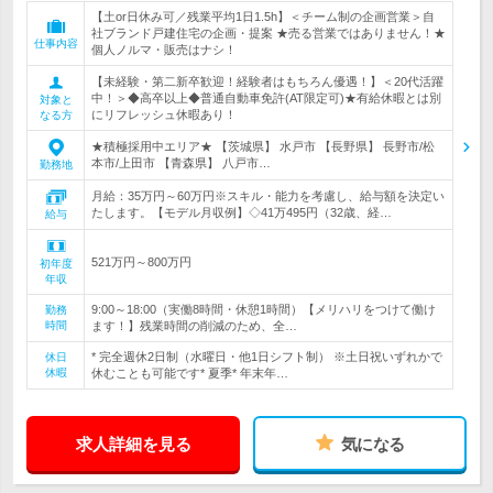
【土or日休み可／残業平均1日1.5h】＜チーム制の企画営業＞自
社ブランド戸建住宅の企画・提案 ★売る営業ではありません！★
仕事内容
個人ノルマ・販売はナシ！
【未経験・第二新卒歓迎！経験者はもちろん優遇！】＜20代活躍
中！＞◆高卒以上◆普通自動車免許(AT限定可)★有給休暇とは別
対象と
にリフレッシュ休暇あり！
なる方
★積極採用中エリア★ 【茨城県】 水戸市 【長野県】 長野市/松
本市/上田市 【青森県】 八戸市…
勤務地
月給：35万円～60万円※スキル・能力を考慮し、給与額を決定い
たします。【モデル月収例】◇41万495円（32歳、経…
給与
521万円～800万円
初年度
年収
9:00～18:00（実働8時間・休憩1時間）【メリハリをつけて働け
勤務
時間
ます！】残業時間の削減のため、全…
* 完全週休2日制（水曜日・他1日シフト制） ※土日祝いずれかで
休日
休暇
休むことも可能です* 夏季* 年末年…
求人詳細を見る
気になる