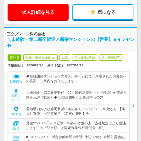
求人詳細を見る
気になる
三立プレコン株式会社
＼未経験・第二新卒歓迎／新築マンションの【営業】★インセン
有
正社員
職種・業種未経験OK
急募
完全週休2日制
第二新卒歓迎
情報更新日：2026/07/24
終了予定日：
2027/01/14
◆自社開発マンションのモデルルームにて、来場されたお客様へ
の提案・ご案内をお任せします。
仕事内容
＜未経験・第二新卒歓迎！20～60代活躍中！＞《必須》■ 普通自
対象と
動車免許《歓迎》◆ 宅地建物取引士をお持ちの方
なる方
愛知県内および静岡県浜松市の各モデルルーム ※転勤なし 【雇
入れ直後】上記事業所 【変更の範囲】会…
勤務地
月給:250,000円～※経験・年齢を考慮の上、当社規定により優遇
します。※上記金額には固定残業代30時間分（57,…
給与
# 10:00～20:00* 所定労働時間:8時間* 休憩:120分* 時間外労働あ
勤務