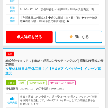
年収
勤務
8：00～17：00（実働8時間／休憩1時間）時間外労働有無：有
時間
【年間休日120日以上】◆週休2日制（土・日・祝）◆年末年始休
休日
休暇
暇◆有給休暇（1時間単位で申請可能）◆…
求人詳細を見る
気になる
新着
株式会社キョウドウ | M&A・経営コンサルティングなど│昭和42年設立の安
定基盤
＼年休125日＆完休二日！／【M＆Aアドバイザー】インセン高
還元
正社員
急募
完全週休2日制
女性のおしごと掲載中
情報更新日：2026/07/10
終了予定日：
2026/12/31
事業を譲渡したい企業と、譲り受けたい企業とのマッチング事業
を展開する当社にて、M＆Aアドバイザーとしての業務全般をお
仕事内容
任せいたします。