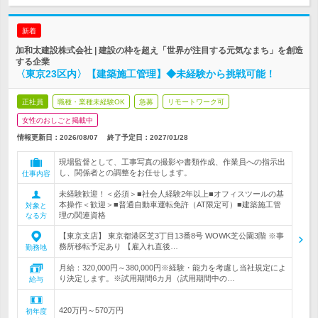
新着
加和太建設株式会社 | 建設の枠を超え「世界が注目する元気なまち」を創造
する企業
〈東京23区内〉【建築施工管理】◆未経験から挑戦可能！
正社員
職種・業種未経験OK
急募
リモートワーク可
女性のおしごと掲載中
情報更新日：2026/08/07
終了予定日：
2027/01/28
現場監督として、工事写真の撮影や書類作成、作業員への指示出
し、関係者との調整をお任せします。
仕事内容
未経験歓迎！＜必須＞■社会人経験2年以上■オフィスツールの基
本操作＜歓迎＞■普通自動車運転免許（AT限定可）■建築施工管
対象と
理の関連資格
なる方
【東京支店】 東京都港区芝3丁目13番8号 WOWK芝公園3階 ※事
務所移転予定あり 【雇入れ直後…
勤務地
月給：320,000円～380,000円※経験・能力を考慮し当社規定によ
り決定します。※試用期間6カ月（試用期間中の…
給与
420万円～570万円
初年度