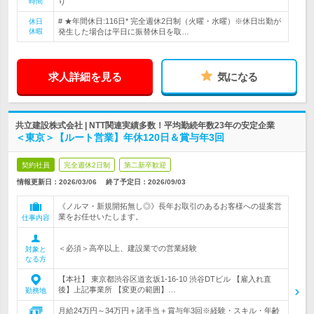
時間
り
# ★年間休日:116日* 完全週休2日制（火曜・水曜）※休日出勤が
休日
休暇
発生した場合は平日に振替休日を取…
求人詳細を見る
気になる
共立建設株式会社 | NTT関連実績多数！平均勤続年数23年の安定企業
＜東京＞【ルート営業】年休120日＆賞与年3回
契約社員
完全週休2日制
第二新卒歓迎
情報更新日：2026/03/06
終了予定日：
2026/09/03
《ノルマ・新規開拓無し◎》長年お取引のあるお客様への提案営
業をお任せいたします。
仕事内容
＜必須＞高卒以上、建設業での営業経験
対象と
なる方
【本社】 東京都渋谷区道玄坂1-16-10 渋谷DTビル 【雇入れ直
後】上記事業所 【変更の範囲】…
勤務地
月給24万円～34万円＋諸手当＋賞与年3回※経験・スキル・年齢