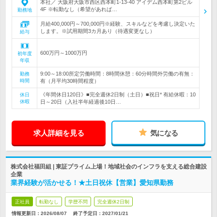
本社／ 大阪府大阪市西区西本町1-13-40 アイデム西本町第2ビル
4F ※転勤なし（希望があれば…
勤務地
月給400,000円～700,000円※経験、スキルなどを考慮し決定いた
します。※試用期間3カ月あり（待遇変更なし）
給与
600万円～1000万円
初年度
年収
9:00～18:00所定労働時間：8時間休憩：60分時間外労働の有無：
勤務
時間
有（月平均30時間程度）
《年間休日120日》■完全週休2日制（土日）■祝日* 有給休暇：10
休日
休暇
日～20日（入社半年経過後10日…
求人詳細を見る
気になる
株式会社福田組 | 東証プライム上場！地域社会のインフラを支える総合建設
企業
業界経験が活かせる！★土日祝休【営業】愛知県勤務
正社員
転勤なし
学歴不問
完全週休2日制
情報更新日：2026/08/07
終了予定日：
2027/01/21