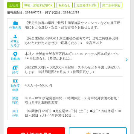
正社員
職種・業種未経験OK
転勤なし
完全週休2日制
第二新卒歓迎
情報更新日：2026/07/03
終了予定日：
2026/12/24
【安定性抜群の環境で挑戦】商業施設やマンションなどの施工現
場における進捗・安全・品質管理をお任せします。
仕事内容
【完全未経験応募OK！意欲重視の選考です】当社に興味をお持
対象と
ちいただけた方はぜひご応募ください♪ ※高卒以上
なる方
本社／ 大阪府大阪市西区西本町1-13-40 アイデム西本町第2ビル
4F ※転勤なし（希望があれば…
勤務地
月給220,000円～300,000円※経験、スキルなどを考慮し決定いた
します。※試用期間3カ月あり（待遇変更なし）
給与
400万円～500万円
初年度
年収
9:00～18:00所定労働時間：8時間休憩：60分時間外労働の有無：
勤務
時間
有（月平均30時間程度）
《年間休日120日》■完全週休2日制（土日）■祝日* 有給休暇：10
休日
休暇
日～20日（入社半年経過後10日…