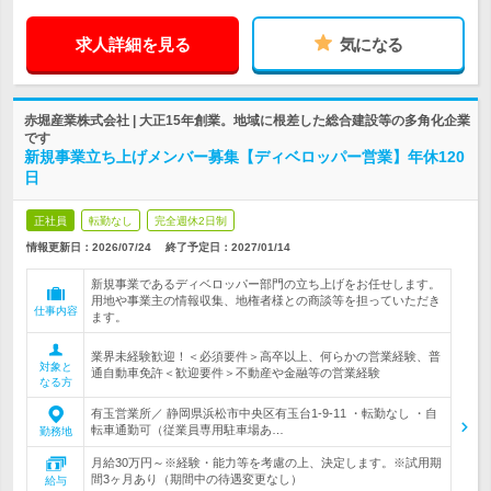
求人詳細を見る
気になる
赤堀産業株式会社 | 大正15年創業。地域に根差した総合建設等の多角化企業
です
新規事業立ち上げメンバー募集【ディベロッパー営業】年休120
日
正社員
転勤なし
完全週休2日制
情報更新日：2026/07/24
終了予定日：
2027/01/14
新規事業であるディベロッパー部門の立ち上げをお任せします。
用地や事業主の情報収集、地権者様との商談等を担っていただき
仕事内容
ます。
業界未経験歓迎！＜必須要件＞高卒以上、何らかの営業経験、普
対象と
通自動車免許＜歓迎要件＞不動産や金融等の営業経験
なる方
有玉営業所／ 静岡県浜松市中央区有玉台1-9-11 ・転勤なし ・自
転車通勤可（従業員専用駐車場あ…
勤務地
月給30万円～※経験・能力等を考慮の上、決定します。※試用期
間3ヶ月あり（期間中の待遇変更なし）
給与