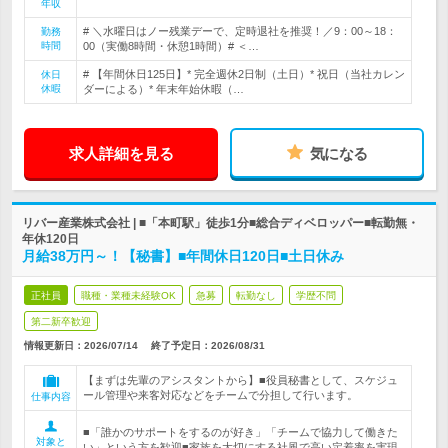
年収
# ＼水曜日はノー残業デーで、定時退社を推奨！／9：00～18：
勤務
時間
00（実働8時間・休憩1時間）# ＜…
# 【年間休日125日】* 完全週休2日制（土日）* 祝日（当社カレン
休日
休暇
ダーによる）* 年末年始休暇（…
求人詳細を見る
気になる
リバー産業株式会社 | ■「本町駅」徒歩1分■総合ディベロッパー■転勤無・
年休120日
月給38万円～！【秘書】■年間休日120日■土日休み
正社員
職種・業種未経験OK
急募
転勤なし
学歴不問
第二新卒歓迎
情報更新日：2026/07/14
終了予定日：
2026/08/31
【まずは先輩のアシスタントから】■役員秘書として、スケジュ
ール管理や来客対応などをチームで分担して行います。
仕事内容
■「誰かのサポートをするのが好き」「チームで協力して働きた
対象と
い」という方を歓迎■家族を大切にする社風で高い定着率を実現