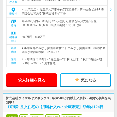
なる方
＜大津支店＞ 滋賀県大津市中央3丁目1番8号 第一生命ビル9F ※
関連会社である”株式会社ダイマル…
勤務地
年俸600万円～800万円※12分割した金額を毎月支給└月額
500,000円～666,666円※試用期間：3ヶ月（待…
給与
600万円～800万円
初年度
年収
# 事業場外のみなし労働時間制* 1日のみなし労働時間：8時間* 基
勤務
時間
本的な勤務時間帯：8:30～17…
# ＜年間休日124日＞* 完全週休2日制（土日）* 祝日* 有給休暇
休日
休暇
（10日～20日）* 夏季休暇…
求人詳細を見る
気になる
株式会社ダイマルヤアネックス | 年俸500万円以上／京都・滋賀で事業を展
開中！
《京都》注文住宅の【用地仕入れ・企画販売】◎年休124日