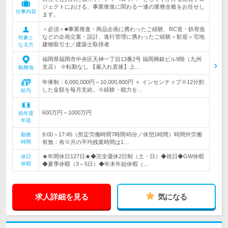
ジェクトにおける、事業推進に関わる一連の業務全般をお任せし
仕事内容
ます。
＜必須＞■事業推進・商品企画に携わったご経験、RC造・鉄骨造
などの企画立案・設計、進行管理に携わったご経験＜歓迎＞宅地
対象と
建物取引士／建築士取得者
なる方
福岡県福岡市中央区天神一丁目13番2号 福岡興銀ビル9階（九州
支店） ※転勤なし 【雇入れ直後】上…
勤務地
年俸制：6,000,000円～10,000,800円 ＋ インセンティブ※12分割
した金額を毎月支給。※経験・能力を…
給与
600万円～1000万円
初年度
年収
9:00～17:45（所定労働時間7時間45分／休憩1時間）時間外労働
勤務
時間
有無：有※月の平均残業時間は1…
★年間休日127日★◆完全週休2日制（土・日）◆祝日◆GW休暇
休日
休暇
◆夏季休暇（3～5日）◆年末年始休暇（…
求人詳細を見る
気になる