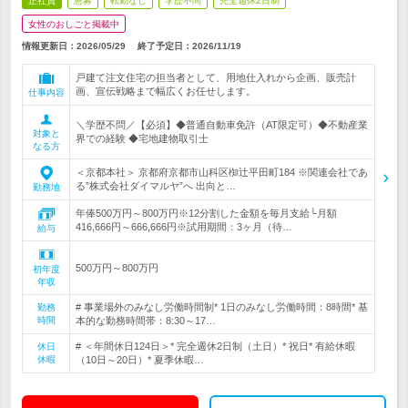
正社員
急募
転勤なし
学歴不問
完全週休2日制
女性のおしごと掲載中
情報更新日：2026/05/29
終了予定日：
2026/11/19
戸建て注文住宅の担当者として、用地仕入れから企画、販売計
画、宣伝戦略まで幅広くお任せします。
仕事内容
＼学歴不問／【必須】◆普通自動車免許（AT限定可）◆不動産業
対象と
界での経験 ◆宅地建物取引士
なる方
＜京都本社＞ 京都府京都市山科区椥辻平田町184 ※関連会社であ
る”株式会社ダイマルヤ”へ 出向と…
勤務地
年俸500万円～800万円※12分割した金額を毎月支給└月額
416,666円～666,666円※試用期間：3ヶ月（待…
給与
500万円～800万円
初年度
年収
# 事業場外のみなし労働時間制* 1日のみなし労働時間：8時間* 基
勤務
時間
本的な勤務時間帯：8:30～17…
# ＜年間休日124日＞* 完全週休2日制（土日）* 祝日* 有給休暇
休日
休暇
（10日～20日）* 夏季休暇…