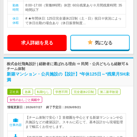
8:00~17:00（実働8時間）休憩: 60分残業あり※月間残業時間: 35
勤務
時間
時間以下
# ★年間休日: 125日完全週休2日制（土・日）祝日※状況によっ
休日
休暇
て休日出勤の場合あり（休日振替制度…
求人詳細を見る
気になる
株式会社飛鳥設計 | 経験者に選ばれる理由 ⇒ 民間・公共どちらも経験可＆
チーム体制
新築マンション・公共施設の【設計】*年休125日～*残業月5H未
満
正社員
急募
転勤なし
学歴不問
完全週休2日制
第二新卒歓迎
女性のおしごと掲載中
情報更新日：2026/07/27
終了予定日：
2026/09/21
【チーム体制で安心！】首都圏を中心とする新築マンションや公
共施設などの建築設計。スキルに応じて、基本設計から現場監理
仕事内容
まで幅広くお任せします。