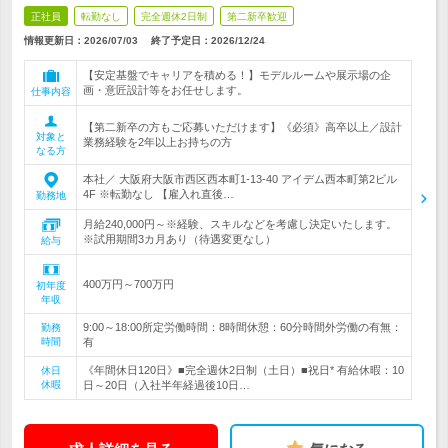
正社員
転勤なし
完全週休2日制
第二新卒歓迎
情報更新日：2026/07/03
終了予定日：
2026/12/24
【安定基盤でキャリアを積める！】モデルルームや展示場の企
画・意匠設計等をお任せします。
仕事内容
【第二新卒の方もご応募いただけます】《必須》高卒以上／設計
対象と
業務経験を2年以上お持ちの方
なる方
本社／ 大阪府大阪市西区西本町1-13-40 アイデム西本町第2ビル
4F ※転勤なし 【雇入れ直後…
勤務地
月給240,000円～※経験、スキルなどを考慮し決定いたします。
※試用期間3カ月あり（待遇変更なし）
給与
400万円～700万円
初年度
年収
9:00～18:00所定労働時間：8時間休憩：60分時間外労働の有無：
勤務
時間
有
《年間休日120日》■完全週休2日制（土日）■祝日* 有給休暇：10
休日
休暇
日～20日（入社半年経過後10日…