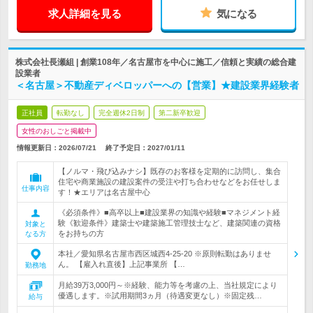
求人詳細を見る
気になる
株式会社長瀬組 | 創業108年／名古屋市を中心に施工／信頼と実績の総合建
設業者
＜名古屋＞不動産ディベロッパーへの【営業】★建設業界経験者
正社員
転勤なし
完全週休2日制
第二新卒歓迎
女性のおしごと掲載中
情報更新日：2026/07/21
終了予定日：
2027/01/11
【ノルマ・飛び込みナシ】既存のお客様を定期的に訪問し、集合
住宅や商業施設の建設案件の受注や打ち合わせなどをお任せしま
仕事内容
す！★エリアは名古屋中心
《必須条件》■高卒以上■建設業界の知識や経験■マネジメント経
験《歓迎条件》建築士や建築施工管理技士など、建築関連の資格
対象と
をお持ちの方
なる方
本社／愛知県名古屋市西区城西4-25-20 ※原則転勤はありませ
ん。 【雇入れ直後】上記事業所 【…
勤務地
月給39万3,000円～※経験、能力等を考慮の上、当社規定により
優遇します。※試用期間3ヵ月（待遇変更なし）※固定残…
給与