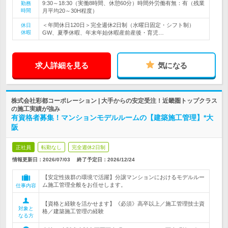
9:30～18:30（実働8時間、休憩60分）時間外労働有無：有（残業
勤務
時間
月平均20～30H程度）
＜年間休日120日＞完全週休2日制（水曜日固定・シフト制）
休日
休暇
GW、夏季休暇、年末年始休暇産前産後・育児…
求人詳細を見る
気になる
株式会社彩都コーポレーション | 大手からの安定受注！近畿圏トップクラス
の施工実績が強み
有資格者募集！マンションモデルルームの【建築施工管理】*大
阪
正社員
転勤なし
完全週休2日制
情報更新日：2026/07/03
終了予定日：
2026/12/24
【安定性抜群の環境で活躍】分譲マンションにおけるモデルルー
ム施工管理全般をお任せします。
仕事内容
【資格と経験を活かせます】《必須》高卒以上／施工管理技士資
対象と
格／建築施工管理の経験
なる方