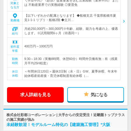
＼学歴不問／《必須》提案要素を含む営業経験（業界不問） また
対象と
は 不動産業界での実務経験 ◎要普免
なる方
【以下いずれかの配属となります】 ◆船橋支店 千葉県船橋市夏
見1-1-1 リブリ・船橋2階 ◆立川…
勤務地
月給250,000円～300,000円※年齢、経験、能力を考慮の上、優遇
します。※試用期間6ヶ月（待遇同一）
給与
400万円～1000万円
初年度
年収
9:30～18:30（実働8時間、休憩60分）時間外労働有無：有（残業
勤務
時間
月平均25H程度）
＜年間休日120日＞週休2日制（水・日）GW、夏季休暇、年末年
休日
休暇
始休暇産前産後・育児休暇制度有給休暇（…
求人詳細を見る
気になる
株式会社彩都コーポレーション | 大手からの安定受注！近畿圏トップクラス
の施工実績が強み
未経験歓迎！モデルルーム特化の【建築施工管理】*大阪