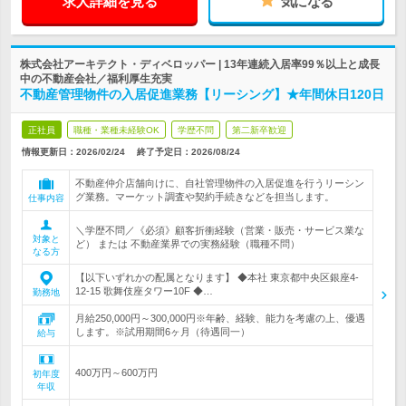
求人詳細を見る
気になる
株式会社アーキテクト・ディベロッパー | 13年連続入居率99％以上と成長
中の不動産会社／福利厚生充実
不動産管理物件の入居促進業務【リーシング】★年間休日120日
正社員
職種・業種未経験OK
学歴不問
第二新卒歓迎
情報更新日：2026/02/24
終了予定日：
2026/08/24
不動産仲介店舗向けに、自社管理物件の入居促進を行うリーシン
グ業務。マーケット調査や契約手続きなどを担当します。
仕事内容
＼学歴不問／《必須》顧客折衝経験（営業・販売・サービス業な
対象と
ど） または 不動産業界での実務経験（職種不問）
なる方
【以下いずれかの配属となります】 ◆本社 東京都中央区銀座4-
12-15 歌舞伎座タワー10F ◆…
勤務地
月給250,000円～300,000円※年齢、経験、能力を考慮の上、優遇
します。※試用期間6ヶ月（待遇同一）
給与
400万円～600万円
初年度
年収