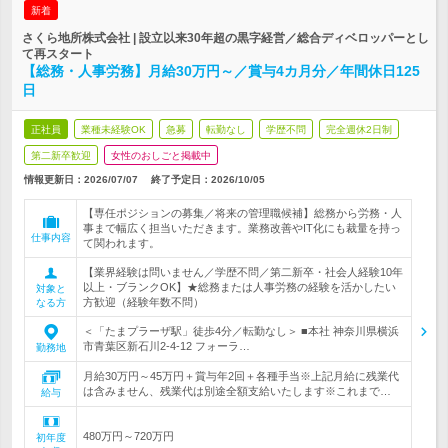
新着
さくら地所株式会社 | 設立以来30年超の黒字経営／総合ディベロッパーとし
て再スタート
【総務・人事労務】月給30万円～／賞与4カ月分／年間休日125
日
正社員
業種未経験OK
急募
転勤なし
学歴不問
完全週休2日制
第二新卒歓迎
女性のおしごと掲載中
情報更新日：2026/07/07
終了予定日：
2026/10/05
【専任ポジションの募集／将来の管理職候補】総務から労務・人
事まで幅広く担当いただきます。業務改善やIT化にも裁量を持っ
仕事内容
て関われます。
【業界経験は問いません／学歴不問／第二新卒・社会人経験10年
以上・ブランクOK】★総務または人事労務の経験を活かしたい
対象と
方歓迎（経験年数不問）
なる方
＜「たまプラーザ駅」徒歩4分／転勤なし＞ ■本社 神奈川県横浜
市青葉区新石川2-4-12 フォーラ…
勤務地
月給30万円～45万円＋賞与年2回＋各種手当※上記月給に残業代
は含みません、残業代は別途全額支給いたします※これまで…
給与
480万円～720万円
初年度