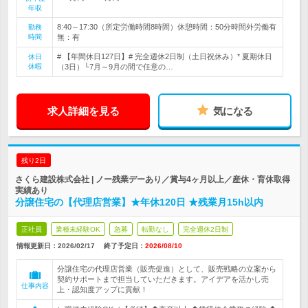
年収
8:40～17:30（所定労働時間8時間）休憩時間：50分時間外労働有
勤務
時間
無：有
# 【年間休日127日】# 完全週休2日制（土日祝休み）* 夏期休日
休日
休暇
（3日）└7月～9月の間で任意の…
求人詳細を見る
気になる
残り2日
さくら建設株式会社 | ノー残業デーあり／賞与4ヶ月以上／産休・育休取得
実績あり
分譲住宅の【代理店営業】★年休120日 ★残業月15h以内
正社員
業種未経験OK
急募
転勤なし
完全週休2日制
情報更新日：2026/02/17
終了予定日：
2026/08/10
分譲住宅の代理店営業（販売促進）として、販売戦略の立案から
契約サポートまで担当していただきます。アイデアを活かし売
仕事内容
上・認知度アップに貢献！