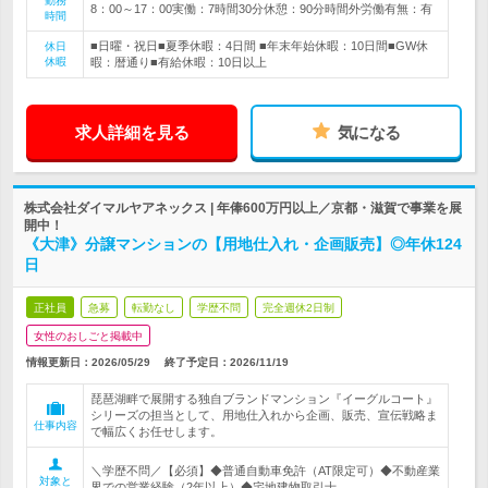
勤務
8：00～17：00実働：7時間30分休憩：90分時間外労働有無：有
時間
■日曜・祝日■夏季休暇：4日間 ■年末年始休暇：10日間■GW休
休日
休暇
暇：暦通り■有給休暇：10日以上
求人詳細を見る
気になる
株式会社ダイマルヤアネックス | 年俸600万円以上／京都・滋賀で事業を展
開中！
《大津》分譲マンションの【用地仕入れ・企画販売】◎年休124
日
正社員
急募
転勤なし
学歴不問
完全週休2日制
女性のおしごと掲載中
情報更新日：2026/05/29
終了予定日：
2026/11/19
琵琶湖畔で展開する独自ブランドマンション『イーグルコート』
シリーズの担当として、用地仕入れから企画、販売、宣伝戦略ま
仕事内容
で幅広くお任せします。
＼学歴不問／【必須】◆普通自動車免許（AT限定可）◆不動産業
対象と
界での営業経験（2年以上）◆宅地建物取引士