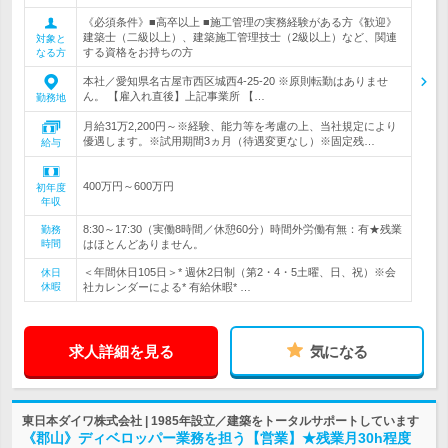
《必須条件》■高卒以上 ■施工管理の実務経験がある方《歓迎》
建築士（二級以上）、建築施工管理技士（2級以上）など、関連
対象と
する資格をお持ちの方
なる方
本社／愛知県名古屋市西区城西4-25-20 ※原則転勤はありませ
ん。 【雇入れ直後】上記事業所 【…
勤務地
月給31万2,200円～※経験、能力等を考慮の上、当社規定により
優遇します。※試用期間3ヵ月（待遇変更なし）※固定残…
給与
400万円～600万円
初年度
年収
8:30～17:30（実働8時間／休憩60分）時間外労働有無：有★残業
勤務
時間
はほとんどありません。
＜年間休日105日＞* 週休2日制（第2・4・5土曜、日、祝）※会
休日
休暇
社カレンダーによる* 有給休暇* …
求人詳細を見る
気になる
東日本ダイワ株式会社 | 1985年設立／建築をトータルサポートしています
《郡山》ディベロッパー業務を担う【営業】★残業月30h程度