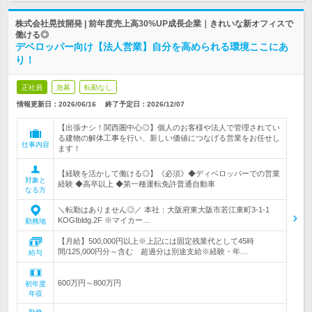
株式会社晃技開発 | 前年度売上高30%UP成長企業｜きれいな新オフィスで
働ける◎
デベロッパー向け【法人営業】自分を高められる環境ここにあ
り！
正社員
急募
転勤なし
情報更新日：2026/06/16
終了予定日：
2026/12/07
【出張ナシ！関西圏中心◎】個人のお客様や法人で管理されてい
る建物の解体工事を行い、新しい価値につなげる営業をお任せし
仕事内容
ます！
【経験を活かして働ける◎】《必須》◆ディベロッパーでの営業
対象と
経験 ◆高卒以上 ◆第一種運転免許普通自動車
なる方
＼転勤はありません◎／ 本社：大阪府東大阪市若江東町3-1-1
KOGIbldg.2F ※マイカー…
勤務地
【月給】500,000円以上※上記には固定残業代として45時
間/125,000円分～含む 超過分は別途支給※経験・年…
給与
600万円～800万円
初年度
年収