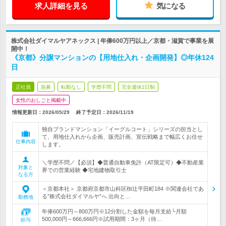
求人詳細を見る
気になる
株式会社ダイマルヤアネックス | 年俸600万円以上／京都・滋賀で事業を展
開中！
《京都》分譲マンションの【用地仕入れ・企画開発】◎年休124
日
正社員
急募
転勤なし
学歴不問
完全週休2日制
女性のおしごと掲載中
情報更新日：2026/05/29
終了予定日：
2026/11/19
独自ブランドマンション「イーグルコート」シリーズの担当とし
て、用地仕入れから企画、販売計画、宣伝戦略まで幅広くお任せ
仕事内容
します。
＼学歴不問／【必須】◆普通自動車免許（AT限定可）◆不動産業
対象と
界での営業経験 ◆宅地建物取引士
なる方
＜京都本社＞ 京都府京都市山科区椥辻平田町184 ※関連会社であ
る”株式会社ダイマルヤ”へ 出向と…
勤務地
年俸600万円～800万円※12分割した金額を毎月支給└月額
500,000円～666,666円※試用期間：3ヶ月（待…
給与