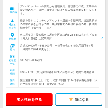
ディベロッパーへの訪問から情報収集、見積書の作成、工事中の
変更対応など、建設工事受注に向けた法人営業全般をお任せしま
仕事内容
す。
経験を活かしてステップアップ！＜必須＞学歴不問、建設業界で
の営業経験をお持ちの方、建設業界での勤務経験者の方、普通自
対象と
動車免許（第一種） など
なる方
名古屋支店／愛知県名古屋市中区丸の内3-23-8 MLJ丸の内ビル4F
【雇入れ直後】上記事業所…
勤務地
月給309,000円～585,000円（一律手当含む）※試用期間6ヶ月
（期間中の待遇変更なし）
給与
500万円～866万円
初年度
年収
勤務
8:30～17:30（所定労働時間8時間／休憩60分）時間外労働あり
時間
完全週休2日制（土・日）、祝日年間休日124日年次有給休暇（入
休日
休暇
社半年経過後に10日～最大20日付与）…
求人詳細を見る
気になる