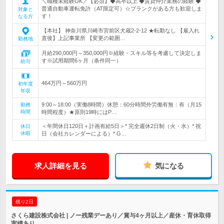
＼職種未経験OK／【必須】◆高卒以上 ◆賃貸仲介業務の経験 ◆
普通自動車運転免許（AT限定可）☆ブランクがある方も歓迎しま
対象と
す！
なる方
【本社】 神奈川県川崎市宮前区犬蔵2-2-12 ★転勤なし 【雇入れ
直後】上記事業所 【変更の範囲…
勤務地
月給290,000円～350,000円※経験・スキル等を考慮して決定しま
す※試用期間6ヶ月（条件同一）
給与
464万円～560万円
初年度
年収
9:00～18:00（実働8時間）休憩：60分時間外労働有無：有（月15
勤務
時間
時間程度）★原則19時にはP…
＜年間休日120日＋計画有給5日＞* 完全週休2日制（火・水）* 祝
休日
休暇
日（会社カレンダーによる）* G…
求人詳細を見る
気になる
残り2日
さくら建設株式会社 | ノー残業デーあり／賞与4ヶ月以上／産休・育休取得
実績あり