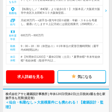
なる方
【転勤なし／「本町駅」より徒歩1分！】 大阪本店／大阪府大阪
市中央区久太郎町4-1-3 大阪御堂筋…
勤務地
月給38万円～+諸手当+賞与年2回※経験・年齢・スキルを考慮
し、優遇いたします※上記月給には固定残業代（25時間分／…
給与
600万円～800万円
初年度
年収
9：00～18：30（休憩あり）※1年単位の変形労働時間制（週平
勤務
時間
均40時間以内）
# 【年間休日120日】* 週休2日制（土日）* 夏季休暇* 年末年始休
休日
休暇
暇* 有給休暇（取得平均12…
求人詳細を見る
気になる
株式会社アサヒ建築設計事務所 | 年休120日/完休2日(土日祝休)/親を含む家
族手当も充実(規定有)
＜仙台・転勤なし＞大規模案件にも携われる！【建築設計・監
理】