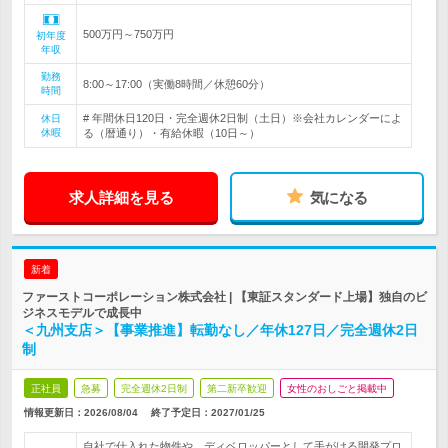
500万円～750万円
初年度
年収
勤務
8:00～17:00（実働8時間／休憩60分）
時間
# 年間休日120日・完全週休2日制（土日）※会社カレンダーによ
休日
休暇
る（暦通り）・有給休暇（10日～）
求人詳細を見る
気になる
新着
ファーストコーポレーション株式会社 | 【東証スタンダード上場】独自のビ
ジネスモデルで成長中
＜九州支店＞【事業推進】転勤なし／年休127日／完全週休2日
制
正社員
急募
完全週休2日制
第二新卒歓迎
女性のおしごと掲載中
情報更新日：2026/08/04
終了予定日：
2027/01/25
自社で仕入れた物件や、ディベロッパーとして手がける開発プロ