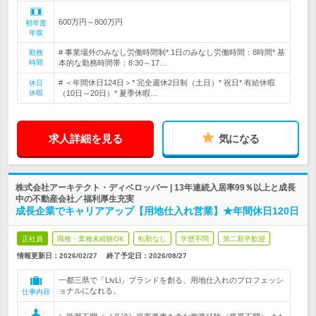
600万円～800万円
初年度
年収
# 事業場外のみなし労働時間制* 1日のみなし労働時間：8時間* 基
勤務
時間
本的な勤務時間帯：8:30～17…
# ＜年間休日124日＞* 完全週休2日制（土日）* 祝日* 有給休暇
休日
休暇
（10日～20日）* 夏季休暇…
求人詳細を見る
気になる
株式会社アーキテクト・ディベロッパー | 13年連続入居率99％以上と成長
中の不動産会社／福利厚生充実
成長企業でキャリアアップ【用地仕入れ営業】★年間休日120日
正社員
職種・業種未経験OK
転勤なし
学歴不問
第二新卒歓迎
情報更新日：2026/02/27
終了予定日：
2026/08/27
一都三県で「LivLi」ブランドを創る、用地仕入れのプロフェッシ
ョナルになれる。
仕事内容