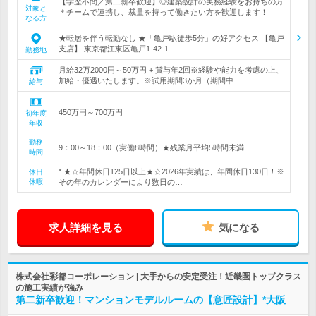
【学歴不問／第二新卒歓迎】◎建築設計の実務経験をお持ちの方
対象と
＊チームで連携し、裁量を持って働きたい方を歓迎します！
なる方
★転居を伴う転勤なし ★「亀戸駅徒歩5分」の好アクセス 【亀戸
支店】 東京都江東区亀戸1‐42‐1…
勤務地
月給32万2000円～50万円 + 賞与年2回※経験や能力を考慮の上、
加給・優遇いたします。※試用期間3か月（期間中…
給与
450万円～700万円
初年度
年収
勤務
9：00～18：00（実働8時間）★残業月平均5時間未満
時間
* ★☆年間休日125日以上★☆2026年実績は、年間休日130日！※
休日
休暇
その年のカレンダーにより数日の…
求人詳細を見る
気になる
株式会社彩都コーポレーション | 大手からの安定受注！近畿圏トップクラス
の施工実績が強み
第二新卒歓迎！マンションモデルルームの【意匠設計】*大阪