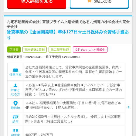
求人詳細を見る
気になる
九電不動産株式会社 | 東証プライム上場企業である九州電力株式会社の完全
子会社
賃貸事業の【企画開発職】年休127日☆土日祝休み☆資格手当あ
り
正社員
完全週休2日制
第二新卒歓迎
女性のおしごと掲載中
情報更新日：2026/03/31
終了予定日：
2026/09/03
当社の企画開発職として、賃貸事業関連の企画開発業務、商業・
倉庫・住居系施設等の新規案件の企画、取得から運用開始まで一
仕事内容
連の業務をお任せします。
＜必須＞■高卒以上 ■普通自動車免許 ■ディベロッパー／設計事
務所／ゼネコン等のいずれかで案件組成～出口戦略までの一連の
対象と
経験（一部でもOK）
なる方
＜本社＞ 福岡県福岡市中央区薬院1丁目13番8号 九電不動産ビル
4F ※転勤当面なし 【雇入れ直後…
勤務地
月給240,000円～※経験・スキルを考慮し、優遇します※試用期
間3ヶ月あり（待遇に変更なし）
給与
400万円～750万円
初年度