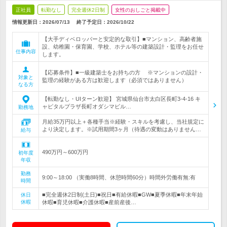
正社員
転勤なし
完全週休2日制
女性のおしごと掲載中
情報更新日：2026/07/13
終了予定日：
2026/10/22
【大手ディベロッパーと安定的な取引】■マンション、高齢者施
設、幼稚園・保育園、学校、ホテル等の建築設計・監理をお任せ
仕事内容
します。
【応募条件】■一級建築士をお持ちの方 ※マンションの設計・
対象と
監理の経験がある方は歓迎します（必須ではありません）
なる方
【転勤なし・UIターン歓迎】 宮城県仙台市太白区長町3-4-16 キ
ャピタルプラザ長町オダシマビル…
勤務地
月給35万円以上＋各種手当※経験・スキルを考慮し、当社規定に
より決定します。※試用期間3ヶ月（待遇の変動はありません…
給与
490万円～600万円
初年度
年収
勤務
9:00～18:00 （実働8時間、休憩時間60分）時間外労働有無:有
時間
■完全週休2日制(土日)■祝日■有給休暇■GW■夏季休暇■年末年始
休日
休暇
休暇■育児休暇■介護休暇■産前産後…