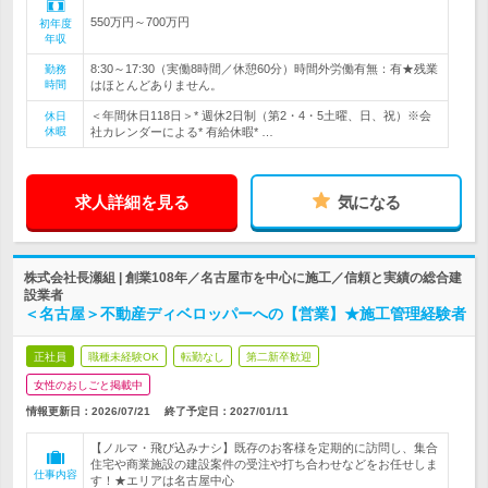
550万円～700万円
初年度
年収
8:30～17:30（実働8時間／休憩60分）時間外労働有無：有★残業
勤務
時間
はほとんどありません。
＜年間休日118日＞* 週休2日制（第2・4・5土曜、日、祝）※会
休日
休暇
社カレンダーによる* 有給休暇* …
求人詳細を見る
気になる
株式会社長瀬組 | 創業108年／名古屋市を中心に施工／信頼と実績の総合建
設業者
＜名古屋＞不動産ディベロッパーへの【営業】★施工管理経験者
正社員
職種未経験OK
転勤なし
第二新卒歓迎
女性のおしごと掲載中
情報更新日：2026/07/21
終了予定日：
2027/01/11
【ノルマ・飛び込みナシ】既存のお客様を定期的に訪問し、集合
住宅や商業施設の建設案件の受注や打ち合わせなどをお任せしま
仕事内容
す！★エリアは名古屋中心