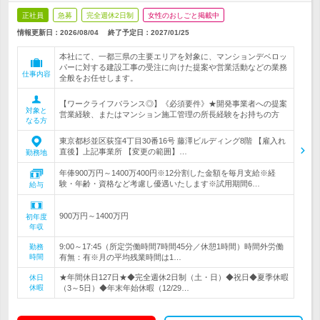
正社員
急募
完全週休2日制
女性のおしごと掲載中
情報更新日：2026/08/04
終了予定日：
2027/01/25
本社にて、一都三県の主要エリアを対象に、マンションデベロッ
パーに対する建設工事の受注に向けた提案や営業活動などの業務
仕事内容
全般をお任せします。
【ワークライフバランス◎】《必須要件》★開発事業者への提案
対象と
営業経験、またはマンション施工管理の所長経験をお持ちの方
なる方
東京都杉並区荻窪4丁目30番16号 藤澤ビルディング8階 【雇入れ
直後】上記事業所 【変更の範囲】…
勤務地
年俸900万円～1400万400円※12分割した金額を毎月支給※経
験・年齢・資格など考慮し優遇いたします※試用期間6…
給与
900万円～1400万円
初年度
年収
9:00～17:45（所定労働時間7時間45分／休憩1時間）時間外労働
勤務
時間
有無：有※月の平均残業時間は1…
★年間休日127日★◆完全週休2日制（土・日）◆祝日◆夏季休暇
休日
休暇
（3～5日）◆年末年始休暇（12/29…