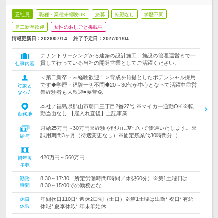
正社員
職種・業種未経験OK
急募
転勤なし
学歴不問
第二新卒歓迎
女性のおしごと掲載中
情報更新日：2026/07/14
終了予定日：
2027/01/04
テナントリーシングから建築の設計施工、施設の管理運営まで一
貫して行っている当社の開発営業としてご活躍ください。
仕事内容
＜第二新卒・未経験歓迎！＞育成を前提としたポテンシャル採用
です◆学歴・経験一切不問◆20～30代が中心となって活躍中◎営
対象と
業経験者も大歓迎■要普免
なる方
本社／福島県郡山市朝日三丁目2番27号 ※マイカー通勤OK ※転
勤当面なし 【雇入れ直後】上記事業…
勤務地
月給25万円～30万円※経験や能力に基づいて優遇いたします。※
試用期間3ヶ月（待遇変更なし）※固定残業代30時間分（…
給与
420万円～560万円
初年度
年収
8:30～17:30（所定労働時間8時間／休憩60分）※第1土曜日は
勤務
時間
8:30～15:00での勤務とな…
年間休日110日* 週休2日制（土日）※第1土曜は出勤* 祝日* 有給
休日
休暇
休暇* 夏季休暇* 年末年始休…