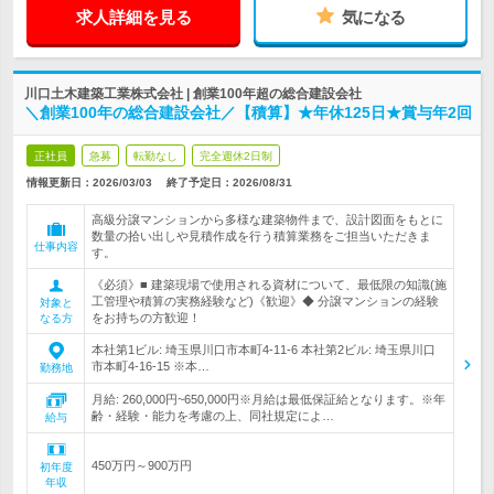
求人詳細を見る
気になる
川口土木建築工業株式会社 | 創業100年超の総合建設会社
＼創業100年の総合建設会社／【積算】★年休125日★賞与年2回
正社員
急募
転勤なし
完全週休2日制
情報更新日：2026/03/03
終了予定日：
2026/08/31
高級分譲マンションから多様な建築物件まで、設計図面をもとに
数量の拾い出しや見積作成を行う積算業務をご担当いただきま
仕事内容
す。
《必須》■ 建築現場で使用される資材について、最低限の知識(施
工管理や積算の実務経験など)《歓迎》◆ 分譲マンションの経験
対象と
をお持ちの方歓迎！
なる方
本社第1ビル: 埼玉県川口市本町4-11-6 本社第2ビル: 埼玉県川口
市本町4-16-15 ※本…
勤務地
月給: 260,000円~650,000円※月給は最低保証給となります。※年
齢・経験・能力を考慮の上、同社規定によ…
給与
450万円～900万円
初年度
年収