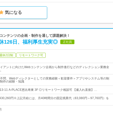
気になる
先端コンテンツの企画・制作を通して課題解決！
休126日、福利厚生充実◎
正社員
週休2日制
リモートワーク可
イアントに向けたWebコンテンツ企画から制作進行などのディレクション業務全
。
不問、Webディレクターとしての実務経験＜歓迎要件＞アプリやシステム等の制
制作の経験・知識
13-11 A-PLACE恵比寿東 3F ◎リモートワーク相談可 【雇入れ直後】…
～430,260円※上記月給には、月40時間分の固定残業代（83,080円～97,760円）を
円