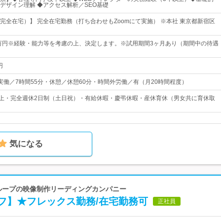
デザイン理解 ◆アクセス解析／SEO基礎
完全在宅）】 完全在宅勤務（打ち合わせもZoomにて実施） ※本社 東京都新宿区
5万円※経験・能力等を考慮の上、決定します。※試用期間3ヶ月あり（期間中の待遇
円
45・実働／7時間55分・休憩／休憩60分・時間外労働／有（月20時間程度）
以上・完全週休2日制（土日祝）・有給休暇・慶弔休暇・産休育休（男女共に育休取
気になる
グループの映像制作リーディングカンパニー
フ】★フレックス勤務/在宅勤務可
正社員