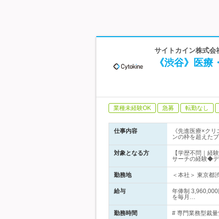
サイトカイン株式会社
《渋谷》医療
業種未経験OK
急募
転勤なし
仕事内容
《先進医療×クリ
ンの枠を超えたブ
対象となる方
【学歴不問｜経験
サーチの経験◆デ
勤務地
＜本社＞ 東京都渋
給与
年俸制 3,960
を毎月…
勤務時間
# 専門業務型裁量労