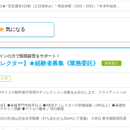
0日★* 完全週休2日制（土日祝休み）* 有給休暇（10日～20日）* 年末年始休…
気になる
デザインの力で医院経営をサポート！
ィレクター】★経験者募集《業務委託》
業務委託
ーク可
Bサイトの制作進行管理やディレクション全般をお任せします。クライアントへの
須】◆各種専門学校卒以上 ◆WEBディレクターの実務経験（3年以上）◆基礎的
デザイン理解 ◆アクセス解析／SEO基礎
当社の社員は完全在宅勤務（打ち合わせもZoomにて実施） ※本社 東京都新宿区新