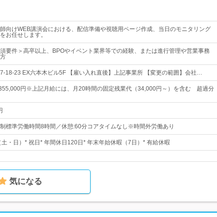
師向けWEB講演会における、配信準備や視聴用ページ作成、当日のモニタリング
をお任せします。
須要件＞高卒以上、BPOやイベント業界等での経験、または進行管理や営業事務
方
-18-23 EX六本木ビル5F 【雇い入れ直後】上記事業所 【変更の範囲】会社…
円～355,000円※上記月給には、月20時間の固定残業代（34,000円～）を含む 超過分
円
制標準労働時間8時間／休憩:60分コアタイムなし※時間外労働あり
（土・日）* 祝日* 年間休日120日* 年末年始休暇（7日）* 有給休暇
気になる