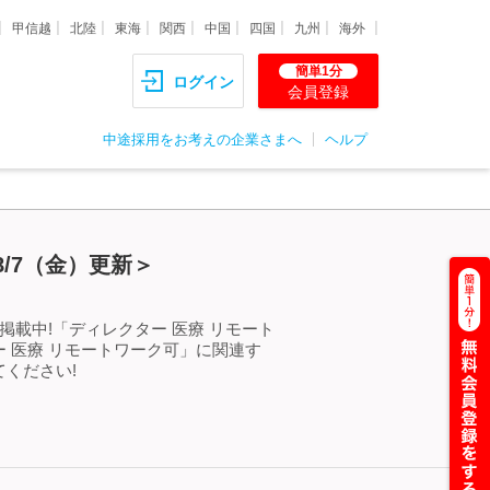
甲信越
北陸
東海
関西
中国
四国
九州
海外
簡単1分
ログイン
会員登録
中途採用をお考えの企業さまへ
ヘルプ
/7（金）更新＞
載中!「ディレクター 医療 リモート
 医療 リモートワーク可」に関連す
ください!