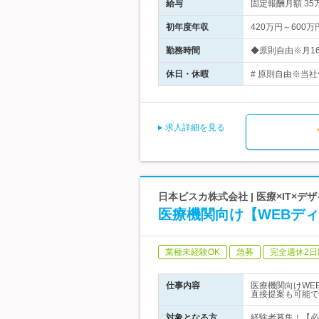
給与
固定報酬月額 3
初年度年収
420万円～600万
勤務時間
◆原則自由※月16
休日・休暇
# 原則自由※当
求人詳細を見る
日本ビスカ株式会社 | 医療×IT×
医療機関向け【WEBデ
業種未経験OK
急募
完全週休2日
仕事内容
医療機関向けWE
直接提案も可能で
対象となる方
経験者募集！【必