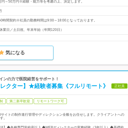
5万円～50万円※経験・能力等を考慮の上、決定します。
円
0時間契約※社員の勤務時間は9:00～18:00となっております。
社休業日／土日祝、年末年始（年間120日）
気になる
デザインの力で医院経営をサポート！
ィレクター】★経験者募集《フルリモート》
正社員
制
第二新卒歓迎
リモートワーク可
Bサイトの制作進行管理やディレクション全般をお任せします。クライアントへの
す。
須】◆各種専門学校卒以上 ◆WEBディレクターの実務経験（3年以上）◆基礎的