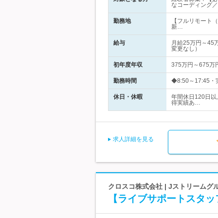
なコーディング／
勤務地
【フルリモート（
新…
給与
月給25万円～4
変更なし）
初年度年収
375万円～675万
勤務時間
◆8:50～17:
休日・休暇
年間休日120日
得実績あ…
求人詳細を見る
クロスコ株式会社 | Jストリーム
【ライブサポートスタッ