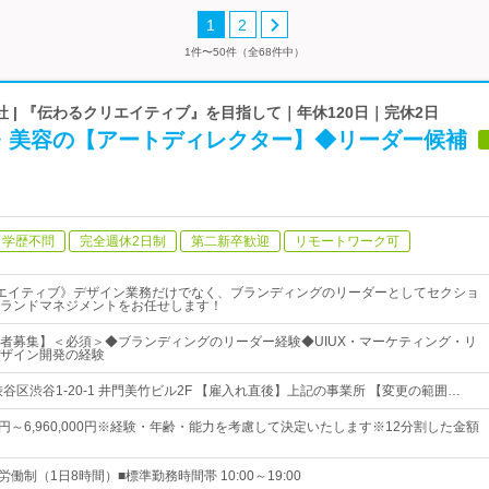
1
2
1件〜50件（全68件中）
 | 『伝わるクリエイティブ』を目指して｜年休120日｜完休2日
・美容の【アートディレクター】◆リーダー候補
学歴不問
完全週休2日制
第二新卒歓迎
リモートワーク可
エイティブ》デザイン業務だけでなく、ブランディングのリーダーとしてセクショ
ランドマネジメントをお任せします！
者募集】＜必須＞◆ブランディングのリーダー経験◆UIUX・マーケティング・リ
ザイン開発の経験
谷区渋谷1-20-1 井門美竹ビル2F 【雇入れ直後】上記の事業所 【変更の範囲…
,000円～6,960,000円※経験・年齢・能力を考慮して決定いたします※12分割した金額
働制（1日8時間）■標準勤務時間帯 10:00～19:00