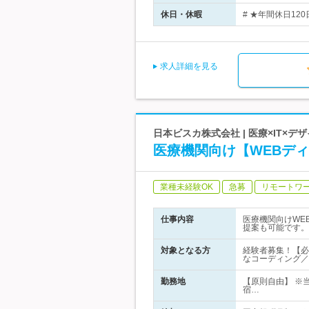
休日・休暇
# ★年間休日12
求人詳細を見る
日本ビスカ株式会社 | 医療×IT×
医療機関向け【WEBデ
業種未経験OK
急募
リモートワ
仕事内容
医療機関向けWE
提案も可能です。
対象となる方
経験者募集！【必
なコーディング／
勤務地
【原則自由】 ※
宿…