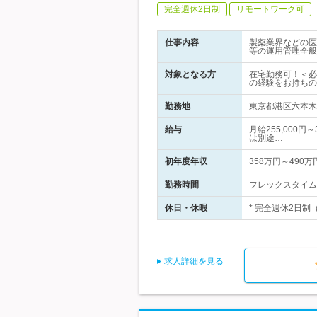
完全週休2日制
リモートワーク可
仕事内容
製薬業界などの医
等の運用管理全般
対象となる方
在宅勤務可！＜必
の経験をお持ちの
勤務地
東京都港区六本木7
給与
月給255,000
は別途…
初年度年収
358万円～490万
勤務時間
フレックスタイム
休日・休暇
* 完全週休2日制
求人詳細を見る