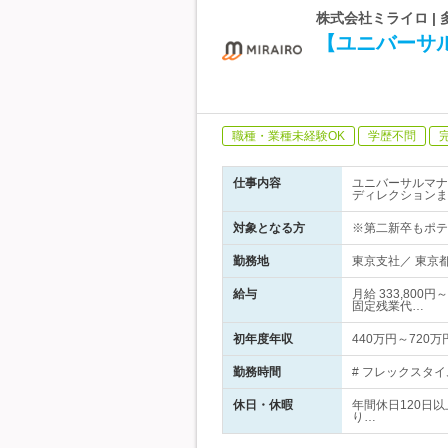
株式会社ミライロ |
【ユニバーサ
職種・業種未経験OK
学歴不問
仕事内容
ユニバーサルマナ
ディレクションま
対象となる方
※第二新卒もポテ
勤務地
東京支社／ 東京都
給与
月給 333,80
固定残業代…
初年度年収
440万円～720万
勤務時間
# フレックスタイ
休日・休暇
年間休日120日
り…