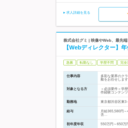
求人詳細を見る
株式会社グミ | 映像やWeb、最
【Webディレクター】年
急募
転勤なし
学歴不問
完全
仕事内容
多彩な業界のクラ
般をお任せします
対象となる方
＜必須要件＞学歴
作経験コンテンツ
勤務地
東京都渋谷区東3-
給与
月給365,580円
含…
初年度年収
550万円～650万