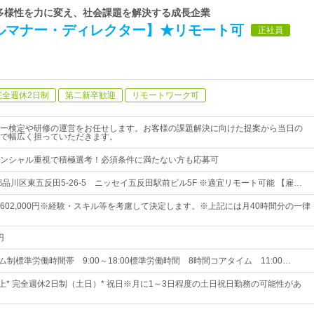
 多様性を力に変え、社会課題を解決する成長企業
ルマナー・ディレクター】★リモート可
正社員
完全週休2日制
第二新卒歓迎
リモートワーク可
ー検定や研修の運営をお任せします。お客様の課題解決に向けた提案から当日の
で幅広く担っていただきます。
ンシャル重視で積極選考！必須条件に満たない方も応募可
品川区東五反田5-26-5 ニッセイ五反田駅前ビル5F ※適宜リモート可能 【雇…
0円～602,000円※経験・スキル等を考慮して決定します。※上記には月40時間分の一律
円
ム制標準労働時間帯 9:00～18:00標準労働時間 8時間コアタイム 11:00…
以上* 完全週休2日制（土日）* 祝日※月に1～3日程度の土日祝日勤務の可能性があ