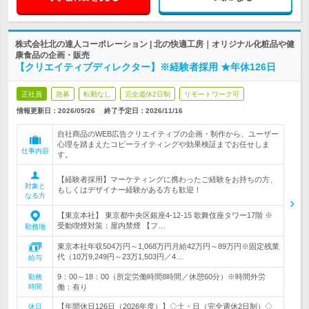
株式会社北の達人コーポレーション | 北の快適工房｜オリジナル化粧品や健
康食品の企画・販売
【クリエイティブディレクター】※経験者採用 ★年休126日
正社員
急募
転勤なし
完全週休2日制
リモートワーク可
情報更新日：2026/05/26
終了予定日：
2026/11/16
自社商品のWEB広告クリエイティブの企画・制作から、ユーザー
心理を踏まえたコピーライティングや効果検証までお任せしま
仕事内容
す。
【経験者採用】マーケティングに携わったご経験をお持ちの方、
対象と
もしくはデザイナー経験がある方も歓迎！
なる方
【東京本社】 東京都中央区銀座4-12-15 歌舞伎座タワー17階 ※
受動喫煙対策：屋内禁煙 【フ…
勤務地
東京本社年収504万円～1,068万円月給42万円～89万円※固定残業
代（10万9,249円～23万1,503円／4…
給与
9：00～18：00（所定労働時間8時間／休憩60分）※時間外労
勤務
時間
働：有り
【年間休日126日（2026年度）】◇土・日（完全週休2日制）◇
休日