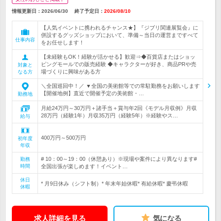
情報更新日：2026/06/30
終了予定日：
2026/08/10
【人気イベントに携われるチャンス★】『ジブリ関連展覧会』に
併設するグッズショップにおいて、準備～当日の運営まですべて
仕事内容
をお任せします！
【未経験もOK！経験が活かせる】歓迎⇒◆百貨店またはショッ
ピングモールでの販売経験 ◆キャラクターが好き、商品PRや売
対象と
場づくりに興味がある方
なる方
＼全国巡回中！／ ▼全国の美術館等での常駐勤務をお願いします
【開催地例】直近で開催予定の美術館・…
勤務地
月給24万円～30万円＋諸手当＋賞与年2回《モデル月収例》月収
28万円（経験1年）月収35万円（経験5年）※経験やス…
給与
400万円～500万円
初年度
年収
# 10：00～19：00（休憩あり）※現場や案件により異なります#
勤務
時間
全国出張が楽しめます！イベント…
休日
* 月9日休み（シフト制）* 年末年始休暇* 有給休暇* 慶弔休暇
休暇
求人詳細を見る
気になる