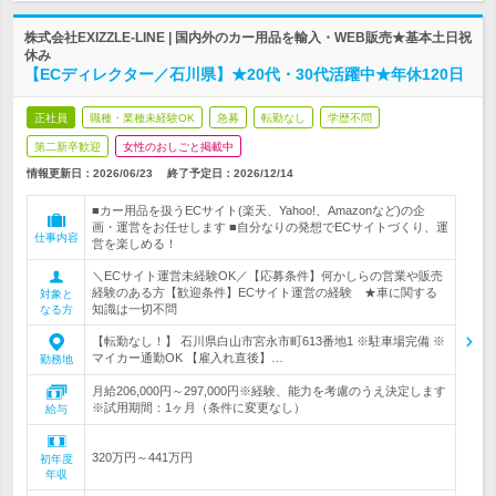
株式会社EXIZZLE-LINE | 国内外のカー用品を輸入・WEB販売★基本土日祝
休み
【ECディレクター／石川県】★20代・30代活躍中★年休120日
正社員
職種・業種未経験OK
急募
転勤なし
学歴不問
第二新卒歓迎
女性のおしごと掲載中
情報更新日：2026/06/23
終了予定日：
2026/12/14
■カー用品を扱うECサイト(楽天、Yahoo!、Amazonなど)の企
画・運営をお任せします ■自分なりの発想でECサイトづくり、運
仕事内容
営を楽しめる！
＼ECサイト運営未経験OK／【応募条件】何かしらの営業や販売
経験のある方【歓迎条件】ECサイト運営の経験 ★車に関する
対象と
知識は一切不問
なる方
【転勤なし！】 石川県白山市宮永市町613番地1 ※駐車場完備 ※
マイカー通勤OK 【雇入れ直後】…
勤務地
月給206,000円～297,000円※経験、能力を考慮のうえ決定します
※試用期間：1ヶ月（条件に変更なし）
給与
320万円～441万円
初年度
年収