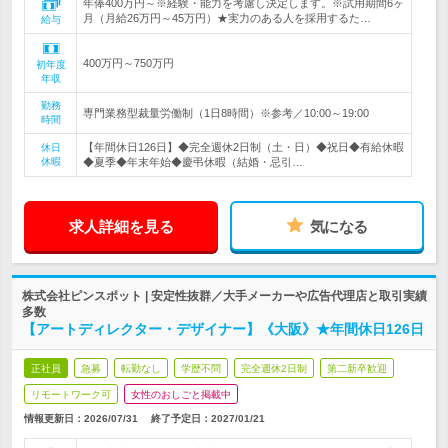
年俸400万円～※経験・能力を考慮し決定します。※試用期間6ヶ
月（月給26万円～45万円）★実力のある人を採用するた…
給与
400万円～750万円
初年度
年収
勤務
専門業務型裁量労働制（1日8時間）※参考／10:00～19:00
時間
【年間休日126日】◆完全週休2日制（土・日）◆祝日◆有給休暇
休日
休暇
◆夏季◆年末年始◆慶弔休暇（結婚・忌引…
求人詳細を見る
気になる
株式会社ピンスポット | 安定性抜群／大手メーカーや広告代理店と取引実績
多数
【アートディレクター・デザイナー】《大阪》★年間休日126日
正社員
急募
転勤なし
学歴不問
完全週休2日制
第二新卒歓迎
リモートワーク可
女性のおしごと掲載中
情報更新日：2026/07/31
終了予定日：
2027/01/21