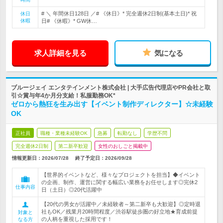
# ＼ 年間休日128日 ／# 《休日》* 完全週休2日制(基本土日)* 祝
休日
休暇
日# 《休暇》* GW休…
求人詳細を見る
気になる
ブルージェイ エンタテインメント株式会社 | 大手広告代理店やPR会社と取
引☆賞与年4か月分支給！私服勤務OK*
ゼロから熱狂を生み出す【イベント制作ディレクター】☆未経験
OK
正社員
職種・業種未経験OK
急募
転勤なし
学歴不問
完全週休2日制
第二新卒歓迎
女性のおしごと掲載中
情報更新日：2026/07/28
終了予定日：
2026/09/28
【世界的イベントなど、様々なプロジェクトを担当】◆イベント
の企画、制作、運営に関する幅広い業務をお任せします◎完休2
仕事内容
日（土日）◎20代活躍中
【20代の男女が活躍中／未経験者～第二新卒も大歓迎】◎定時退
社もOK／残業月20時間程度／渋谷駅徒歩圏の好立地★育成前提
対象と
の人柄を重視した採用です！
なる方