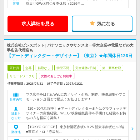
休暇
祝日◇GW休暇◇夏季休暇（2026年…
求人詳細を見る
気になる
株式会社ピンスポット | パナソニックやサンスター等大企業や電通などの大
手広告代理店も
【アートディレクター・デザイナー】《東京》★年間休日126日
正社員
急募
転勤なし
学歴不問
完全週休2日制
第二新卒歓迎
リモートワーク可
女性のおしごと掲載中
情報更新日：2026/07/31
終了予定日：
2027/01/21
マス広告をはじめWeb広告／サイト企画、制作、映像編集やプロ
モーション企画まで幅広くお任せします！
仕事内容
【20～30代活躍中】★アートディレクターまたはグラフィックデ
ザイナーの実務経験、WEB／映像編集案件を手掛けた経験をお持
対象と
ちの方を幅広く募集！
なる方
【TOKYO OFFICE】 東京都港区赤坂4-9-25 新東洋赤坂ビル9階
■東京メトロ「赤坂見…
勤務地