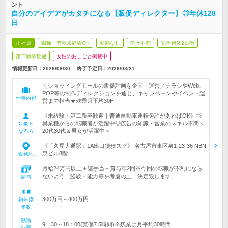
ント
自分のアイデアがカタチになる【販促ディレクター】◎年休128
日
正社員
職種・業種未経験OK
転勤なし
学歴不問
完全週休2日制
第二新卒歓迎
女性のおしごと掲載中
情報更新日：2026/06/30
終了予定日：
2026/08/31
＼ショッピングモールの販促計画を企画・運営／チラシやWeb、
POP等の制作ディレクションを通じ、キャンペーンやイベント運
仕事内容
営まで担当★残業月平均30H
《未経験・第二新卒歓迎｜普通自動車運転免許があればOK》◎
異業種からの転職者が活躍中◎広告の知識・営業のスキル不問＜
対象と
20代30代＆男女が活躍中＞
なる方
《「久屋大通駅」1A出口徒歩スグ》 名古屋市東区泉1-23-36 NBN
泉ビル8階
勤務地
月給24万円以上＋諸手当＋賞与年2回※今回の転職が不利になら
ないよう、経験・能力等を考慮の上、決定致します。
給与
300万円～400万円
初年度
年収
勤務
9：30～18：00(実働7.5時間)※残業は月平均30時間
時間