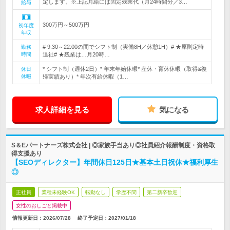
定します。※上記月給には固定残業代（月24時間分／3…
給与
300万円～500万円
初年度
年収
# 9:30～22:00の間でシフト制（実働8H／休憩1H）# ★原則定時
勤務
時間
退社# ★残業は…月20時…
* シフト制（週休2日）* 年末年始休暇* 産休・育休休暇（取得&復
休日
休暇
帰実績あり）* 年次有給休暇（1…
求人詳細を見る
気になる
S＆Eパートナーズ株式会社 | ◎家族手当あり◎社員紹介報酬制度・資格取
得支援あり
【SEOディレクター】年間休日125日★基本土日祝休★福利厚生
◎
正社員
業種未経験OK
転勤なし
学歴不問
第二新卒歓迎
女性のおしごと掲載中
情報更新日：2026/07/28
終了予定日：
2027/01/18