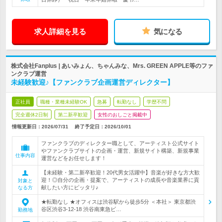
求人詳細を見る
気になる
株式会社Fanplus | あいみょん、ちゃんみな、Mrs. GREEN APPLE等のファ
ンクラブ運営
未経験歓迎♪【ファンクラブ企画運営ディレクター】
正社員
職種・業種未経験OK
急募
転勤なし
学歴不問
完全週休2日制
第二新卒歓迎
女性のおしごと掲載中
情報更新日：2026/07/31
終了予定日：
2026/10/01
ファンクラブのディレクター職として、アーティスト公式サイト
やファンクラブサイトの企画・運営、新規サイト構築、新規事業
仕事内容
運営などをお任せします！
【未経験・第二新卒歓迎！20代男女活躍中】音楽が好きな方大歓
迎！◎自分の企画・提案で、アーティストの成長や音楽業界に貢
対象と
献したい方にピッタリ♪
なる方
★転勤なし ★オフィスは渋谷駅から徒歩5分 ＜本社＞ 東京都渋
谷区渋谷3-12-18 渋谷南東急ビ…
勤務地