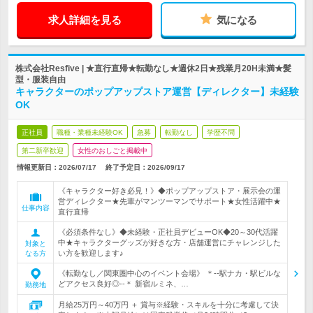
求人詳細を見る
気になる
株式会社Resfive | ★直行直帰★転勤なし★週休2日★残業月20H未満★髪
型・服装自由
キャラクターのポップアップストア運営【ディレクター】未経験
OK
正社員
職種・業種未経験OK
急募
転勤なし
学歴不問
第二新卒歓迎
女性のおしごと掲載中
情報更新日：2026/07/17
終了予定日：
2026/09/17
《キャラクター好き必見！》◆ポップアップストア・展示会の運
営ディレクター★先輩がマンツーマンでサポート★女性活躍中★
仕事内容
直行直帰
《必須条件なし》◆未経験・正社員デビューOK◆20～30代活躍
中★キャラクターグッズが好きな方・店舗運営にチャレンジした
対象と
い方を歓迎します♪
なる方
《転勤なし／関東圏中心のイベント会場》 ＊--駅ナカ・駅ビルな
どアクセス良好◎--＊ 新宿ルミネ、…
勤務地
月給25万円～40万円 ＋ 賞与※経験・スキルを十分に考慮して決