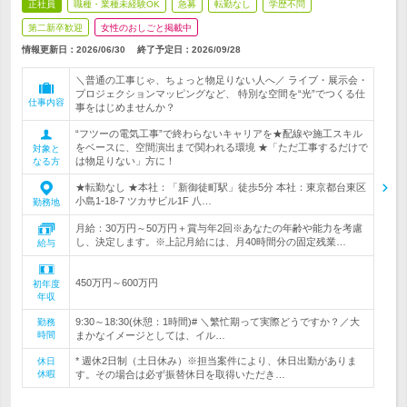
正社員
職種・業種未経験OK
急募
転勤なし
学歴不問
第二新卒歓迎
女性のおしごと掲載中
情報更新日：2026/06/30
終了予定日：
2026/09/28
＼普通の工事じゃ、ちょっと物足りない人へ／ ライブ・展示会・
プロジェクションマッピングなど、 特別な空間を“光”でつくる仕
仕事内容
事をはじめませんか？
“フツーの電気工事”で終わらないキャリアを★配線や施工スキル
をベースに、空間演出まで関われる環境 ★「ただ工事するだけで
対象と
は物足りない」方に！
なる方
★転勤なし ★本社：「新御徒町駅」徒歩5分 本社：東京都台東区
小島1-18-7 ツカサビル1F 八…
勤務地
月給：30万円～50万円＋賞与年2回※あなたの年齢や能力を考慮
し、決定します。※上記月給には、月40時間分の固定残業…
給与
450万円～600万円
初年度
年収
9:30～18:30(休憩：1時間)# ＼繁忙期って実際どうですか？／大
勤務
時間
まかなイメージとしては、イル…
* 週休2日制（土日休み）※担当案件により、休日出勤がありま
休日
休暇
す。その場合は必ず振替休日を取得いただき…