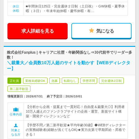
■年間休日125日・完全週休２日制（土日祝）・GW休暇・夏季休
休日
休暇
暇（３日）・年末年始休暇・慶弔休暇・有…
求人詳細を見る
気になる
株式会社Fanplus | キャリアに社歴・年齢関係なし⇒30代前半でリーダー多
数！
＼裁量大／会員数10万人超のサイトを動かす【WEBディレクタ
ー】
正社員
業種未経験OK
急募
転勤なし
学歴不問
完全週休2日制
第二新卒歓迎
情報更新日：2026/07/31
終了予定日：
2026/10/01
【分析から企画・提案まで一貫対応！自由度＆裁量大◎】利用者
10万人越えのファンクラブサイトの企画・運営、新規サイト構
仕事内容
築・開発ディレクションなど
【学歴不問／第二新卒歓迎★平均年齢30歳】◆WEBディレクター
の実務経験者(経験が浅くてもOK)★実力次第で早期昇給・昇格で
対象と
きる！
なる方