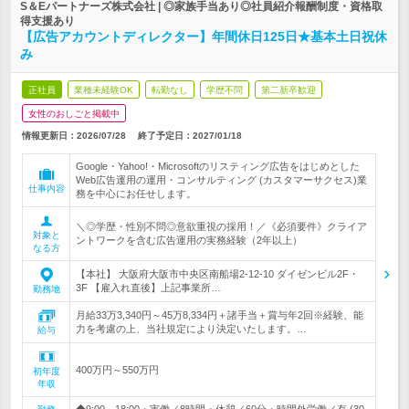
S＆Eパートナーズ株式会社 | ◎家族手当あり◎社員紹介報酬制度・資格取
得支援あり
【広告アカウントディレクター】年間休日125日★基本土日祝休
み
正社員
業種未経験OK
転勤なし
学歴不問
第二新卒歓迎
女性のおしごと掲載中
情報更新日：2026/07/28
終了予定日：
2027/01/18
Google・Yahoo!・Microsoftのリスティング広告をはじめとした
Web広告運用の運用・コンサルティング (カスタマーサクセス)業
仕事内容
務を中心にお任せします。
＼◎学歴・性別不問◎意欲重視の採用！／《必須要件》クライア
対象と
ントワークを含む広告運用の実務経験（2年以上）
なる方
【本社】 大阪府大阪市中央区南船場2-12-10 ダイゼンビル2F・
3F 【雇入れ直後】上記事業所…
勤務地
月給33万3,340円～45万8,334円＋諸手当＋賞与年2回※経験、能
力を考慮の上、当社規定により決定いたします。…
給与
400万円～550万円
初年度
年収