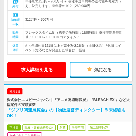
年俸制312万円～700万円 ＋ 各種手当※前職の給与額を考慮のう
え、決定します。※年俸の1/12（260,000円…
給与
312万円～700万円
初年度
年収
フレックスタイム制（標準労働時間：1日8時間）※標準勤務時間
勤務
時間
帯／10：00～19：00※コアタイム／…
# ＜年間休日121日以上＞完全週休2日制（土日休み）└休日にイ
休日
休暇
ベント対応などが発生した場合は、振替…
求人詳細を見る
気になる
残り1日
株式会社エスピージャパン | 『アニメ呪術廻戦展』『BLEACH EX.』など大
型案件の実績多数
『ジブリ関連展覧会』の【物販運営ディレクター】※未経験も
OK！
正社員
職種・業種未経験OK
急募
学歴不問
第二新卒歓迎
女性のおしごと掲載中