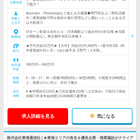
仕事内容
で協力！
Illustrator・Photoshopなど使える方優遇◆専門卒以上◇男性活躍
中◇業界経験不問＆制作や進行管理などに携わったことがある方
対象と
は大歓迎◎
なる方
UIターン歓迎＆自社ビル：日本橋駅より徒歩4分の好立地 ★当面
の間転勤なし 東京都中央区日本橋 3…
勤務地
★平均月給32万円★【大卒】月給23万5,900円～+賞与年2回（昨
年度実績4.63ヶ月）+ほか諸手当【専門（２年制…
給与
390万円～560万円
初年度
年収
9：00～17：30（実働7時間30分／休憩1時間）※残業月20時間ほ
勤務
時間
ど。残業ゼロに向け、全社で働き…
# ★年間休日125日★◎完全週休2日制（土日休み）◎祝日◎有給
休日
休暇
休暇◎年末年始休暇◎GW休暇◎夏季休…
求人詳細を見る
気になる
株式会社東海通信社 | ★東海エリアの有名＆優良企業・商業施設がクライア