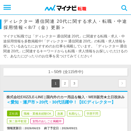
ディレクター 通信関連 20代に関する求人・転職・中途
採用情報＜8/7（金）更新＞
マイナビ転職では「ディレクター 通信関連 20代」に関連する転職・求人・中
途採用情報を多数掲載中!「ディレクター 通信関連 20代」の転職・求人情報を
探しているあなたにおすすめのお仕事を掲載しています。「ディレクター 通信
関連 20代」に関連するキーワードからも転職・求人情報をお探しいただけるの
で、あなたにぴったりのお仕事を見つけてみてください!
1～50件 (全115件中)
1
2
3
株式会社EXIZZLE-LINE | 国内外のカー用品を輸入・WEB販売★土日祝休み
＜愛知・瀬戸市＞20代・30代活躍中！【ECディレクター】
正社員
職種・業種未経験OK
急募
転勤なし
学歴不問
第二新卒歓迎
女性のおしごと掲載中
情報更新日：2026/06/23
終了予定日：
2026/09/21