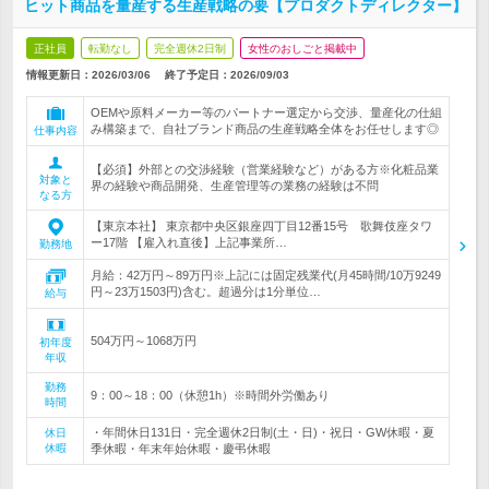
ヒット商品を量産する生産戦略の要【プロダクトディレクター】
正社員
転勤なし
完全週休2日制
女性のおしごと掲載中
情報更新日：2026/03/06
終了予定日：
2026/09/03
OEMや原料メーカー等のパートナー選定から交渉、量産化の仕組
み構築まで、自社ブランド商品の生産戦略全体をお任せします◎
仕事内容
【必須】外部との交渉経験（営業経験など）がある方※化粧品業
対象と
界の経験や商品開発、生産管理等の業務の経験は不問
なる方
【東京本社】 東京都中央区銀座四丁目12番15号 歌舞伎座タワ
ー17階 【雇入れ直後】上記事業所…
勤務地
月給：42万円～89万円※上記には固定残業代(月45時間/10万9249
円～23万1503円)含む。超過分は1分単位…
給与
504万円～1068万円
初年度
年収
勤務
9：00～18：00（休憩1h）※時間外労働あり
時間
・年間休日131日・完全週休2日制(土・日)・祝日・GW休暇・夏
休日
休暇
季休暇・年末年始休暇・慶弔休暇