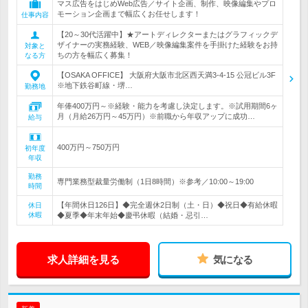
マス広告をはじめWeb広告／サイト企画、制作、映像編集やプロ
モーション企画まで幅広くお任せします！
仕事内容
【20～30代活躍中】★アートディレクターまたはグラフィックデ
ザイナーの実務経験、WEB／映像編集案件を手掛けた経験をお持
対象と
ちの方を幅広く募集！
なる方
【OSAKA OFFICE】 大阪府大阪市北区西天満3-4-15 公冠ビル3F
※地下鉄谷町線・堺…
勤務地
年俸400万円～※経験・能力を考慮し決定します。※試用期間6ヶ
月（月給26万円～45万円）※前職から年収アップに成功…
給与
400万円～750万円
初年度
年収
勤務
専門業務型裁量労働制（1日8時間）※参考／10:00～19:00
時間
【年間休日126日】◆完全週休2日制（土・日）◆祝日◆有給休暇
休日
休暇
◆夏季◆年末年始◆慶弔休暇（結婚・忌引…
求人詳細を見る
気になる