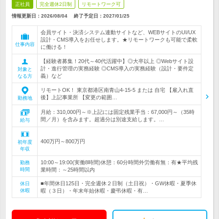
正社員
完全週休2日制
リモートワーク可
情報更新日：2026/08/04
終了予定日：
2027/01/25
会員サイト・決済システム連動サイトなど、WEBサイトのUI/UX
設計・CMS導入をお任せします。★リモートワークも可能で柔軟
仕事内容
に働ける！
【経験者募集！20代～40代活躍中】◎大卒以上 ◎Webサイト設
計・進行管理の実務経験 ◎CMS導入の実務経験（設計・要件定
対象と
義）など
なる方
リモートOK！ 東京都港区南青山4-15-5 または 自宅 【雇入れ直
後】上記事業所 【変更の範囲…
勤務地
月給：310,000円～※上記には固定残業手当：67,000円～（35時
間／月）を含みます。超過分は別途支給します。…
給与
400万円～800万円
初年度
年収
10:00～19:00(実働8時間)休憩：60分時間外労働有無：有★平均残
勤務
時間
業時間：～25時間以内
■年間休日125日・完全週休２日制（土日祝）・GW休暇・夏季休
休日
休暇
暇（３日）・年末年始休暇・慶弔休暇・有…