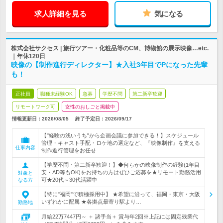
求人詳細を見る
気になる
株式会社サクセス | 旅行ツアー・化粧品等のCM、博物館の展示映像…etc.
｜年休120日
映像の【制作進行ディレクター】★入社3年目でPになった先輩
も！
正社員
職種未経験OK
急募
学歴不問
第二新卒歓迎
リモートワーク可
女性のおしごと掲載中
情報更新日：2026/08/05
終了予定日：
2026/09/17
【"経験の浅いうち"から企画会議に参加できる！】スケジュール
管理・キャスト手配・ロケ地の選定など、『映像制作』を支える
仕事内容
制作進行管理をお任せ
【学歴不問・第二新卒歓迎！】◆何らかの映像制作の経験(1年目
安・AD等もOK)をお持ちの方はぜひご応募を★リモート勤務活用
対象と
可★20代～30代活躍中
なる方
【特に"福岡"で積極採用中】 ★希望に沿って、福岡・東京・大阪
いずれかに配属 ★各拠点最寄り駅より…
勤務地
月給22万7447円～ ＋ 諸手当＋ 賞与年2回※上記には固定残業代