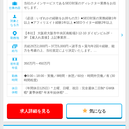
当社のメインサービスであるSEO対策のディレクター業務をお任
せします。
仕事内容
《必須：いずれかの経験をお持ちの方》■SEO対策の実務経験1年
対象と
以上 ■アフィリエイト経験1年以上 ■SEOライター経験2年以上
なる方
【本社】 大阪府大阪市中央区南船場2-12-10 ダイゼンビル2F・
3F 【雇入れ直後】上記事業所…
勤務地
月給29万2,000円～37万5,000円＋諸手当＋賞与年2回※経験、能
力を考慮の上、当社規定により決定いたします。…
給与
350万円～450万円
初年度
年収
◆9:00～18:00・実働／8時間・休憩／60分・時間外労働／有 (30
勤務
時間
時間程度)
《年間休日125日》* 土曜、日曜、祝日：完全週休二日制* GW休
休日
休暇
暇* 夏季休暇* 年末年始休暇* …
求人詳細を見る
気になる