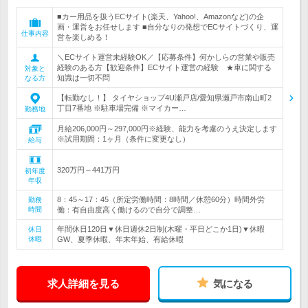
■カー用品を扱うECサイト(楽天、Yahoo!、Amazonなど)の企
画・運営をお任せします ■自分なりの発想でECサイトづくり、運
仕事内容
営を楽しめる！
＼ECサイト運営未経験OK／【応募条件】何かしらの営業や販売
経験のある方【歓迎条件】ECサイト運営の経験 ★車に関する
対象と
知識は一切不問
なる方
【転勤なし！】 タイヤショップ4U瀬戸店/愛知県瀬戸市南山町2
丁目7番地 ※駐車場完備 ※マイカー…
勤務地
月給206,000円～297,000円※経験、能力を考慮のうえ決定します
※試用期間：1ヶ月（条件に変更なし）
給与
320万円～441万円
初年度
年収
8：45～17：45（所定労働時間：8時間／休憩60分）時間外労
勤務
時間
働：有自由度高く働けるので自分で調整…
年間休日120日▼休日週休2日制(木曜・平日どこか1日)▼休暇
休日
休暇
GW、夏季休暇、年末年始、有給休暇
求人詳細を見る
気になる