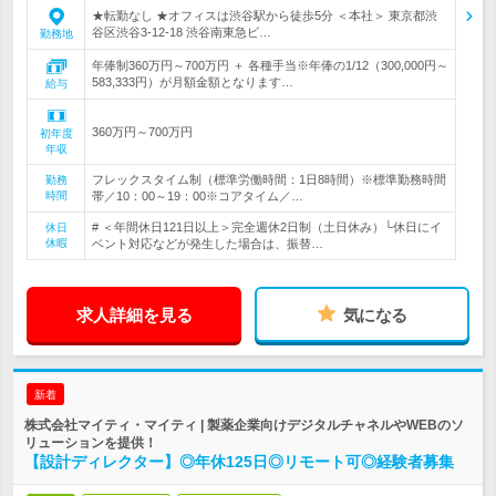
★転勤なし ★オフィスは渋谷駅から徒歩5分 ＜本社＞ 東京都渋
谷区渋谷3-12-18 渋谷南東急ビ…
勤務地
年俸制360万円～700万円 ＋ 各種手当※年俸の1/12（300,000円～
583,333円）が月額金額となります…
給与
360万円～700万円
初年度
年収
フレックスタイム制（標準労働時間：1日8時間）※標準勤務時間
勤務
時間
帯／10：00～19：00※コアタイム／…
# ＜年間休日121日以上＞完全週休2日制（土日休み）└休日にイ
休日
休暇
ベント対応などが発生した場合は、振替…
求人詳細を見る
気になる
新着
株式会社マイティ・マイティ | 製薬企業向けデジタルチャネルやWEBのソ
リューションを提供！
【設計ディレクター】◎年休125日◎リモート可◎経験者募集