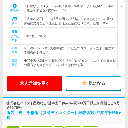
【転勤なし／UIターン歓迎／各線「渋谷駅」より徒歩6分】 本社
／東京都渋谷区渋谷3-5-5 HAK…
勤務地
【月給25万円～】※試用期間3ヶ月間あり(短縮あり)※この間の
待遇に変更なし※上記は最低保証給になります。経験・スキ…
給与
370万円～700万円
初年度
年収
10：00～19：00（実働8時間）※担当プロジェクトにより前後す
勤務
時間
る場合があります。
◆完全週休2日制(土日休み)※担当プロジェクトによって土日出勤
休日
休暇
の場合がありますが、その場合は代休を取…
求人詳細を見る
気になる
株式会社ハイズ | 夜勤なし*基本土日休み*年収500万円以上を目指せる&月
給30万円～
街の「光」を彩る【演出ディレクター】経験者歓迎*賞与平均5ヵ
月