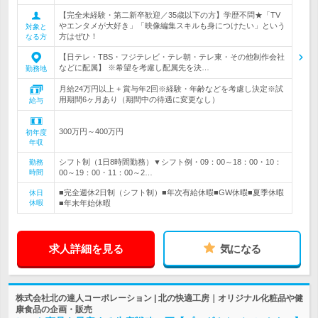
【完全未経験・第二新卒歓迎／35歳以下の方】学歴不問★「TV
やエンタメが大好き」「映像編集スキルも身につけたい」という
対象と
方はぜひ！
なる方
【日テレ・TBS・フジテレビ・テレ朝・テレ東・その他制作会社
などに配属】 ※希望を考慮し配属先を決…
勤務地
月給24万円以上 + 賞与年2回※経験・年齢などを考慮し決定※試
用期間6ヶ月あり（期間中の待遇に変更なし）
給与
300万円～400万円
初年度
年収
シフト制（1日8時間勤務）▼シフト例・09：00～18：00・10：
勤務
時間
00～19：00・11：00～2…
■完全週休2日制（シフト制）■年次有給休暇■GW休暇■夏季休暇
休日
休暇
■年末年始休暇
求人詳細を見る
気になる
株式会社北の達人コーポレーション | 北の快適工房｜オリジナル化粧品や健
康食品の企画・販売