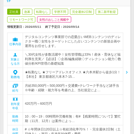
作
正社員
急募
転勤なし
学歴不問
完全週休2日制
第二新卒歓迎
リモートワーク可
女性のおしごと掲載中
情報更新日：2026/05/11
終了予定日：
2026/09/14
デジタルコンテンツ事業部での恋愛占いWEBコンテンツのディレ
クター職◇女性をターゲットにした占いコンテンツの新規企画や
仕事内容
運用をお任せします。
＼30代女性が多数活躍中！女性管理職は33%！産休・育休など福
利厚生充実／【必須】◇企画/編集経験◇ディレクション能力◇数
対象と
値分析/KPI管理の基礎知識
なる方
★転勤なし ★フリーアドレスオフィス ★六本木駅から徒歩1分！
【本社】 東京都港区六本木7-15…
勤務地
月給350,000円～500,000円＋交通費+テレワーク手当など諸手当
※年齢・経験・能力等を考慮の上、当社規定によ…
給与
420万円～600万円
初年度
年収
10：00～19：00時間外労働有無：有# 【残業時間について】繁忙
勤務
時間
期（11月、12月）は案件によっ…
# ☆年間休日120日以上☆有給消化率70％！・完全週休2日制（土
休日
休暇
日休み）・祝日・年末年始休暇・慶弔…