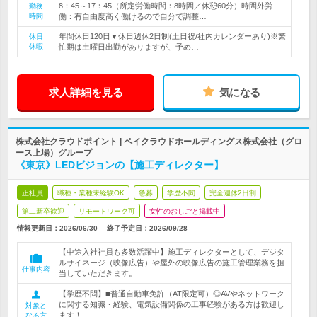
8：45～17：45（所定労働時間：8時間／休憩60分）時間外労
勤務
時間
働：有自由度高く働けるので自分で調整…
年間休日120日▼休日週休2日制(土日祝/社内カレンダーあり)※繁
休日
休暇
忙期は土曜日出勤がありますが、予め…
求人詳細を見る
気になる
株式会社クラウドポイント | ペイクラウドホールディングス株式会社（グロ
ース上場）グループ
《東京》LEDビジョンの【施工ディレクター】
正社員
職種・業種未経験OK
急募
学歴不問
完全週休2日制
第二新卒歓迎
リモートワーク可
女性のおしごと掲載中
情報更新日：2026/06/30
終了予定日：
2026/09/28
【中途入社社員も多数活躍中】施工ディレクターとして、デジタ
ルサイネージ（映像広告）や屋外の映像広告の施工管理業務を担
仕事内容
当していただきます。
【学歴不問】■普通自動車免許（AT限定可）◎AVやネットワーク
に関する知識・経験、電気設備関係の工事経験がある方は歓迎し
対象と
ます！
なる方