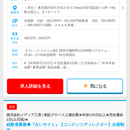
＜本社＞ 東京都渋谷区渋谷2-16-1 Daiwa渋谷宮益坂ビル8F ※転
勤当面なし 【リモートワ…
勤務地
未経験 月給：265,000円～321,000円経験者 月給：284,000円
～389,000円※経験・スキルを考慮…
給与
380万円～600万円
初年度
年収
【フレックスタイム制】標準労働時間1日8時間コアタイム：
勤務
時間
15:00～17:00休憩時間：60分時間外…
# 【年間休日122日】# 完全週休2日制（土日祝休み）* 年末年始
休日
休暇
休暇* 夏季休暇* 有給休暇（初…
求人詳細を見る
気になる
新着
株式会社メディア工房 | 東証グロース上場企業★年休120日以上★完全週休
2日(土日祝)★
経験者募集◆『占いサイト』【コンテンツディレクター】企画制