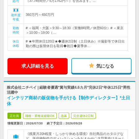
（37.7時間分／5万1762円～）を含みます。…
給与
360万円～450万円
初年度
年収
# ＜福岡・大阪＞9:30～18:30（実働8時間／休憩60分）# ＜東京
勤務
時間
＞10:00～19:00（…
# ★年間休日120日★◆週休2日制（土日休み）※撮影等で休日出
休日
休暇
勤の際は振替休日を取得◆祝日◆夏季休…
求人詳細を見る
気になる
株式会社ニチベイ | 経験者優遇*賞与実績4.6カ月*完休2日*年休125日*男性
活躍中
インテリア商材の販促物を手がける【制作ディレクター】*土日
休
正社員
職種・業種未経験OK
急募
完全週休2日制
情報更新日：2026/07/30
終了予定日：
2026/09/28
《残業月20h程度・しっかり休める環境》自社商品のカタログな
ど、販促物制作のディレクションをおまかせ◇大型案件はチーム