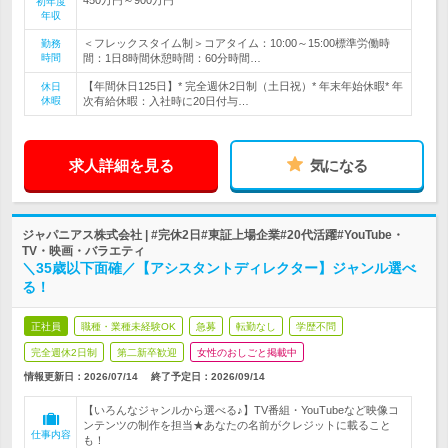
初年度
年収
＜フレックスタイム制＞コアタイム：10:00～15:00標準労働時
勤務
時間
間：1日8時間休憩時間：60分時間…
【年間休日125日】* 完全週休2日制（土日祝）* 年末年始休暇* 年
休日
休暇
次有給休暇：入社時に20日付与…
求人詳細を見る
気になる
ジャパニアス株式会社 | #完休2日#東証上場企業#20代活躍#YouTube・
TV・映画・バラエティ
＼35歳以下面確／【アシスタントディレクター】ジャンル選べ
る！
正社員
職種・業種未経験OK
急募
転勤なし
学歴不問
完全週休2日制
第二新卒歓迎
女性のおしごと掲載中
情報更新日：2026/07/14
終了予定日：
2026/09/14
【いろんなジャンルから選べる♪】TV番組・YouTubeなど映像コ
ンテンツの制作を担当★あなたの名前がクレジットに載ること
仕事内容
も！