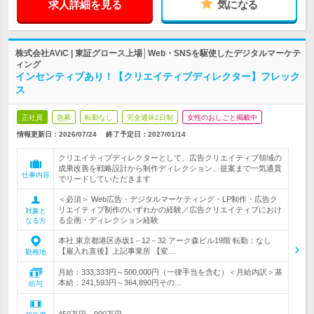
求人詳細を見る
気になる
株式会社AViC | 東証グロース上場│Web・SNSを駆使したデジタルマーケテ
ィング
インセンティブあり！【クリエイティブディレクター】フレック
ス
正社員
急募
転勤なし
完全週休2日制
女性のおしごと掲載中
情報更新日：2026/07/24
終了予定日：
2027/01/14
クリエイティブディレクターとして、広告クリエイティブ領域の
成果改善を戦略設計から制作ディレクション、提案まで一気通貫
仕事内容
でリードしていただきます
＜必須＞ Web広告・デジタルマーケティング・LP制作・広告ク
リエイティブ制作のいずれかの経験／広告クリエイティブにおけ
対象と
る企画・ディレクション経験
なる方
本社 東京都港区赤坂1－12－32 アーク森ビル19階 転勤：なし
【雇入れ直後】上記事業所 【変…
勤務地
月給：333,333円～500,000円（一律手当を含む）＜月給内訳＞基
本給：241,593円～364,890円その…
給与
450万円～900万円