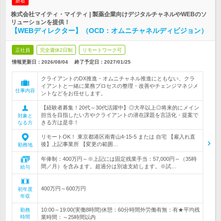
新着
株式会社マイティ・マイティ | 製薬企業向けデジタルチャネルやWEBのソ
リューションを提供！
【WEBディレクター】（OCD：オムニチャネルディビジョン）
正社員
完全週休2日制
リモートワーク可
情報更新日：2026/08/04
終了予定日：
2027/01/25
クライアントのDX推進・オムニチャネル推進にともない、クラ
イアントと一緒に業務プロセスの整理・改善やチェンジマネジメ
仕事内容
ントなどをお任せします。
【経験者募集！20代～30代活躍中】◎大卒以上◎将来的にメイン
担当を目指したい方やクライアントの潜在課題を言語化・提案で
対象と
きる方は是非！
なる方
リモートOK！ 東京都港区南青山4-15-5 または 自宅 【雇入れ直
後】上記事業所 【変更の範囲…
勤務地
年俸制：400万円～※上記には固定残業手当：57,000円～（35時
間／月）を含みます。超過分は別途支給します。※試…
給与
400万円～600万円
初年度
年収
10:00～19:00(実働8時間)休憩：60分時間外労働有無：有★平均残
勤務
時間
業時間：～25時間以内