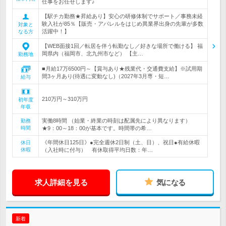
仕事をお任せします♪
【駅チカ勤務★昇給あり】安心の研修体制でサポート／事務未経
験入社が85％【販売・アパレルをはじめ異業界出身の先輩が多数
対象と
活躍中！】
なる方
【WEB面接1回／転居を伴う転勤なし／好きな場所で働ける】 福
岡県内（福岡市、北九州市など） 【主…
勤務地
■月給17万6500円～【賞与あり★残業代・交通費支給】※試用期
間3ヶ月あり(待遇に変動なし)（2027年3月専・短…
給与
210万円～310万円
初年度
年収
実働8時間 （始業・終業の時刻は配属先により異なります）
勤務
時間
★9：00～18：00が基本です。時間帯の希…
《年間休日125日》●完全週休2日制（土、日）、祝日●有給休暇
休日
休暇
（入社時に付与） 有休取得平均日数：年…
求人詳細を見る
気になる
新着