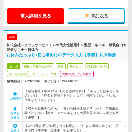
求人詳細を見る
気になる
新着
株式会社スタッフサービス | ＜20代女性活躍中＞髪型・ネイル・服装自由★
残業なし★土日休み
お休みたっぷり♪初心者向けのデータ入力【事務】兵庫勤務
正社員
職種・業種未経験OK
急募
転勤なし
完全週休2日制
第二新卒歓迎
リモートワーク可
女性のおしごと掲載中
情報更新日：2026/08/04
終了予定日：
2026/08/31
【定時退社★年休125日★完全週休2日制】「もらった数字を打ち
込むだけ」「宛名を確認するだけ」など、無理なく始められるお
仕事内容
仕事をお任せします♪
【駅チカ勤務★昇給あり】安心の研修体制でサポート／事務未経
験入社が85％【販売・アパレルをはじめ異業界出身の先輩が多数
対象と
活躍中！】
なる方
【WEB面接1回／転居を伴う転勤なし／好きな場所で働ける】 兵
庫県内（神戸市、姫路市、明石市など）…
勤務地