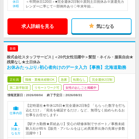
＜年間休日120日＞■完全週休2日制※原則土日祝休み※派遣先カ
休日
休暇
レンダーに準じて一部例外あり◇年末年始…
求人詳細を見る
気になる
新着
株式会社スタッフサービス | ＜20代女性活躍中＞髪型・ネイル・服装自由★
残業なし★土日休み
お休みたっぷり♪初心者向けのデータ入力【事務】北海道勤務
正社員
職種・業種未経験OK
急募
転勤なし
完全週休2日制
第二新卒歓迎
リモートワーク可
女性のおしごと掲載中
情報更新日：2026/08/04
終了予定日：
2026/08/31
【定時退社★年休125日★完全週休2日制】「もらった数字を打ち
込むだけ」「宛名を確認するだけ」など、無理なく始められるお
仕事内容
仕事をお任せします♪
【駅チカ勤務★昇給あり】安心の研修体制でサポート／事務未経
験入社が85％【販売・アパレルをはじめ異業界出身の先輩が多数
対象と
活躍中！】
なる方