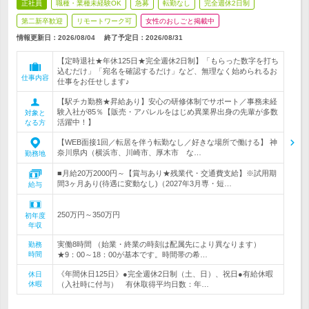
正社員
職種・業種未経験OK
急募
転勤なし
完全週休2日制
第二新卒歓迎
リモートワーク可
女性のおしごと掲載中
情報更新日：2026/08/04
終了予定日：
2026/08/31
【定時退社★年休125日★完全週休2日制】「もらった数字を打ち
込むだけ」「宛名を確認するだけ」など、無理なく始められるお
仕事内容
仕事をお任せします♪
【駅チカ勤務★昇給あり】安心の研修体制でサポート／事務未経
験入社が85％【販売・アパレルをはじめ異業界出身の先輩が多数
対象と
活躍中！】
なる方
【WEB面接1回／転居を伴う転勤なし／好きな場所で働ける】 神
奈川県内（横浜市、川崎市、厚木市 な…
勤務地
■月給20万2000円～【賞与あり★残業代・交通費支給】※試用期
間3ヶ月あり(待遇に変動なし)（2027年3月専・短…
給与
250万円～350万円
初年度
年収
実働8時間 （始業・終業の時刻は配属先により異なります）
勤務
時間
★9：00～18：00が基本です。時間帯の希…
《年間休日125日》●完全週休2日制（土、日）、祝日●有給休暇
休日
休暇
（入社時に付与） 有休取得平均日数：年…