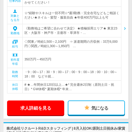
仕事内容
かせてください！
☆*経験やスキルは一切不問☆*週3勤務・完全在宅などもご相談く
対象と
ださい★ネイル・髪型・服装自由 ★年収400万円以上も可
なる方
《勤務地はご希望に合わせて決定》 ★積極採用エリア★ 東京23
区・大阪市・神戸市・京都市・草津市・…
勤務地
◇関東／時給1,500～2,100円 ⇒ 派遣期間の月収例：33万6,000
円◇関西／時給1,300～1,850円 …
給与
350万円～450万円
初年度
年収
・9：00～17：30・9：00～17：00・9：00～18：00・10：00～
勤務
時間
18：00 など※就…
# ★…年間休日120日以上…★* 完全週休2日制（原則土日・祝
休日
休暇
日）* GW休暇* 夏期休暇* 年末…
求人詳細を見る
気になる
株式会社リクルートR&Dスタッフィング | 8月入社OK/原則土日祝休み/家賃