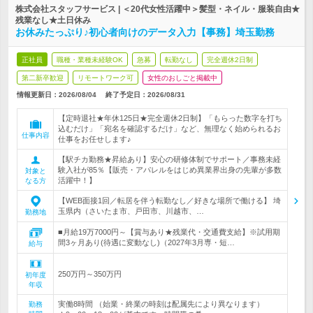
株式会社スタッフサービス | ＜20代女性活躍中＞髪型・ネイル・服装自由★
残業なし★土日休み
お休みたっぷり♪初心者向けのデータ入力【事務】埼玉勤務
正社員
職種・業種未経験OK
急募
転勤なし
完全週休2日制
第二新卒歓迎
リモートワーク可
女性のおしごと掲載中
情報更新日：2026/08/04
終了予定日：
2026/08/31
【定時退社★年休125日★完全週休2日制】「もらった数字を打ち
込むだけ」「宛名を確認するだけ」など、無理なく始められるお
仕事内容
仕事をお任せします♪
【駅チカ勤務★昇給あり】安心の研修体制でサポート／事務未経
験入社が85％【販売・アパレルをはじめ異業界出身の先輩が多数
対象と
活躍中！】
なる方
【WEB面接1回／転居を伴う転勤なし／好きな場所で働ける】 埼
玉県内（さいたま市、戸田市、川越市、…
勤務地
■月給19万7000円～【賞与あり★残業代・交通費支給】※試用期
間3ヶ月あり(待遇に変動なし)（2027年3月専・短…
給与
250万円～350万円
初年度
年収
実働8時間 （始業・終業の時刻は配属先により異なります）
勤務