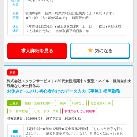
初年度
年収
実働8時間 （始業・終業の時刻は配属先により異なります）
勤務
時間
★9：00～18：00が基本です。時間帯の希…
《年間休日125日》●完全週休2日制（土、日）、祝日●有給休暇
休日
休暇
（入社時に付与） 有休取得平均日数：年…
求人詳細を見る
気になる
新着
株式会社スタッフサービス | ＜20代女性活躍中＞髪型・ネイル・服装自由★
残業なし★土日休み
お休みたっぷり♪初心者向けのデータ入力【事務】福岡勤務
正社員
職種・業種未経験OK
急募
転勤なし
完全週休2日制
第二新卒歓迎
リモートワーク可
女性のおしごと掲載中
情報更新日：2026/08/04
終了予定日：
2026/08/31
【定時退社★年休125日★完全週休2日制】「もらった数字を打ち
込むだけ」「宛名を確認するだけ」など、無理なく始められるお
仕事内容