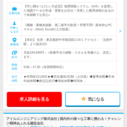
【手に職をつけたい方必見】地理情報システム（GIS）を使用し
た地図データの作成・更新をお任せ！充実した教育体制があるの
仕事内容
で未経験でも安心♪
《職種・業種未経験、第二新卒大歓迎！学歴不問》基本的なPC
対象と
スキル（Word, Excelの入力程度）
なる方
【本社】 住所：東京都府中市晴見町2-24-1 アクセス：「北府中
駅」より徒歩2分
勤務地
月給194,500円～ +各種手当※経験・スキルを考慮の上、決定し
ます。
給与
勤務
9:00～17:30（休憩時間60分）
時間
★年間休日128日★◆完全週休2日制（土日祝）◆夏季休暇◆年末
休日
休暇
年始休暇◆創立記念日◆有給休暇◆特別休…
求人詳細を見る
気になる
アイルエンジニアリング株式会社 | 国内外の様々な工事に携わる！チャレン
ジ精神あふれる建設会社