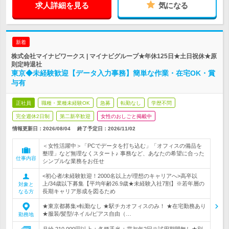
求人詳細を見る
気になる
新着
株式会社マイナビワークス | マイナビグループ★年休125日★土日祝休★原
則定時退社
東京◆未経験歓迎【データ入力事務】簡単な作業・在宅OK・賞
与有
正社員
職種・業種未経験OK
急募
転勤なし
学歴不問
完全週休2日制
第二新卒歓迎
女性のおしごと掲載中
情報更新日：2026/08/04
終了予定日：
2026/11/02
＜女性活躍中＞「PCでデータを打ち込む」「オフィスの備品を
整理」など無理なくスタート♪ 事務など、あなたの希望に合った
仕事内容
シンプルな業務をお任せ
<初心者/未経験歓迎！2000名以上が理想のキャリアへ>高卒以
上/34歳以下募集【平均年齢26.9歳★未経験入社7割】※若年層の
対象と
長期キャリア形成を図るため
なる方
★東京都募集×転勤なし ★駅チカオフィスのみ！ ★在宅勤務あり
★服装/髪型/ネイル/ピアス自由（…
勤務地