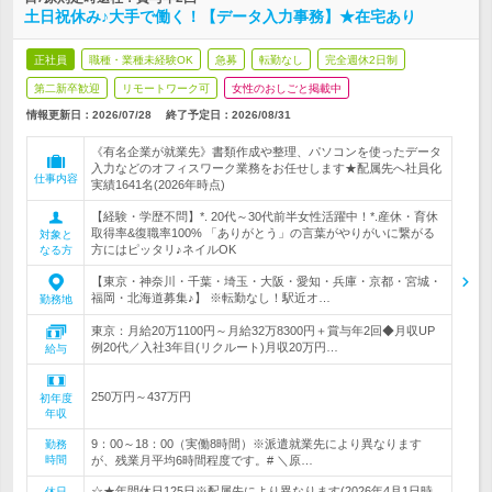
土日祝休み♪大手で働く！【データ入力事務】★在宅あり
正社員
職種・業種未経験OK
急募
転勤なし
完全週休2日制
第二新卒歓迎
リモートワーク可
女性のおしごと掲載中
情報更新日：2026/07/28
終了予定日：
2026/08/31
《有名企業が就業先》書類作成や整理、パソコンを使ったデータ
入力などのオフィスワーク業務をお任せします★配属先へ社員化
仕事内容
実績1641名(2026年時点)
【経験・学歴不問】*. 20代～30代前半女性活躍中！*.産休・育休
取得率&復職率100% 「ありがとう」の言葉がやりがいに繋がる
対象と
方にはピッタリ♪ネイルOK
なる方
【東京・神奈川・千葉・埼玉・大阪・愛知・兵庫・京都・宮城・
福岡・北海道募集♪】 ※転勤なし！駅近オ…
勤務地
東京：月給20万1100円～月給32万8300円＋賞与年2回◆月収UP
例20代／入社3年目(リクルート)月収20万円…
給与
250万円～437万円
初年度
年収
9：00～18：00（実働8時間）※派遣就業先により異なります
勤務
時間
が、残業月平均6時間程度です。# ＼原…
☆★年間休日125日※配属先により異なります(2026年4月1日時
休日