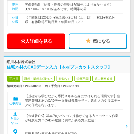
実働8時間 （始業・終業の時刻は配属先により異なります）
勤務
時間
★9：00～18：00が基本です。時間帯の希…
《年間休日125日》●完全週休2日制（土、日）、祝日●有給休
休日
休暇
暇 有休取得平均日数：年間15日（202…
求人詳細を見る
気になる
細川木材株式会社
住宅木材のCADデータ入力【木材プレカットスタッフ】
正社員
職種・業種未経験OK
転勤なし
学歴不問
第二新卒歓迎
情報更新日：2026/06/08
終了予定日：
2026/11/19
【基礎から学びながら専門スキルを身につけられる環境です】住
宅建築用木材のCADデータ作成業務を担当。図面入力や加工デー
仕事内容
タの作成を行います。
【未経験OK】基本的なパソコン操作ができる方＊コツコツ作業
対象と
が得意な方＊CADや建築に興味がある方大歓迎！
なる方
長野県諏訪郡富士見町富士見10709