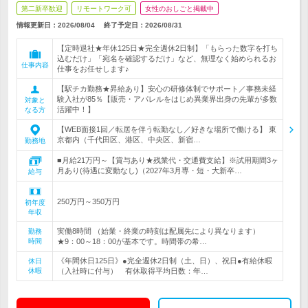
第二新卒歓迎
リモートワーク可
女性のおしごと掲載中
情報更新日：2026/08/04
終了予定日：
2026/08/31
【定時退社★年休125日★完全週休2日制】「もらった数字を打ち
込むだけ」「宛名を確認するだけ」など、無理なく始められるお
仕事内容
仕事をお任せします♪
【駅チカ勤務★昇給あり】安心の研修体制でサポート／事務未経
験入社が85％【販売・アパレルをはじめ異業界出身の先輩が多数
対象と
活躍中！】
なる方
【WEB面接1回／転居を伴う転勤なし／好きな場所で働ける】 東
京都内（千代田区、港区、中央区、新宿…
勤務地
■月給21万円～【賞与あり★残業代・交通費支給】※試用期間3ヶ
月あり(待遇に変動なし)（2027年3月専・短・大新卒…
給与
250万円～350万円
初年度
年収
実働8時間 （始業・終業の時刻は配属先により異なります）
勤務
時間
★9：00～18：00が基本です。時間帯の希…
《年間休日125日》●完全週休2日制（土、日）、祝日●有給休暇
休日
休暇
（入社時に付与） 有休取得平均日数：年…