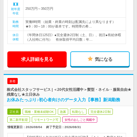
250万円～350万円
初年度
年収
実働8時間 （始業・終業の時刻は配属先により異なります）
勤務
時間
★9：00～18：00が基本です。時間帯の希…
《年間休日125日》●完全週休2日制（土、日）、祝日●有給休暇
休日
休暇
（入社時に付与） 有休取得平均日数：年…
求人詳細を見る
気になる
新着
株式会社スタッフサービス | ＜20代女性活躍中＞髪型・ネイル・服装自由★
残業なし★土日休み
お休みたっぷり♪初心者向けのデータ入力【事務】新潟勤務
正社員
職種・業種未経験OK
急募
転勤なし
完全週休2日制
第二新卒歓迎
リモートワーク可
女性のおしごと掲載中
情報更新日：2026/08/04
終了予定日：
2026/08/31