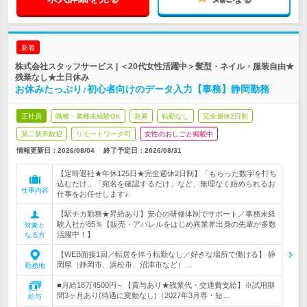
新着
株式会社スタッフサービス | ＜20代女性活躍中＞髪型・ネイル・服装自由★
残業なし★土日休み
お休みたっぷり♪初心者向けのデータ入力【事務】静岡勤務
正社員
職種・業種未経験OK
急募
転勤なし
完全週休2日制
第二新卒歓迎
リモートワーク可
女性のおしごと掲載中
情報更新日：2026/08/04
終了予定日：
2026/08/31
【定時退社★年休125日★完全週休2日制】「もらった数字を打ち
込むだけ」「宛名を確認するだけ」など、無理なく始められるお
仕事内容
仕事をお任せします♪
【駅チカ勤務★昇給あり】安心の研修体制でサポート／事務未経
験入社が85％【販売・アパレルをはじめ異業界出身の先輩が多数
対象と
活躍中！】
なる方
【WEB面接1回／転居を伴う転勤なし／好きな場所で働ける】 静
岡県（静岡市、浜松市、沼津市など）…
勤務地
■月給18万4500円～【賞与あり★残業代・交通費支給】※試用期
間3ヶ月あり(待遇に変動なし)（2027年3月専・短…
給与