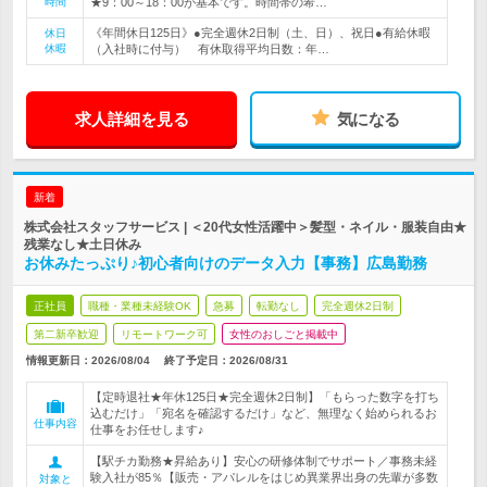
時間
★9：00～18：00が基本です。時間帯の希…
《年間休日125日》●完全週休2日制（土、日）、祝日●有給休暇
休日
休暇
（入社時に付与） 有休取得平均日数：年…
求人詳細を見る
気になる
新着
株式会社スタッフサービス | ＜20代女性活躍中＞髪型・ネイル・服装自由★
残業なし★土日休み
お休みたっぷり♪初心者向けのデータ入力【事務】広島勤務
正社員
職種・業種未経験OK
急募
転勤なし
完全週休2日制
第二新卒歓迎
リモートワーク可
女性のおしごと掲載中
情報更新日：2026/08/04
終了予定日：
2026/08/31
【定時退社★年休125日★完全週休2日制】「もらった数字を打ち
込むだけ」「宛名を確認するだけ」など、無理なく始められるお
仕事内容
仕事をお任せします♪
【駅チカ勤務★昇給あり】安心の研修体制でサポート／事務未経
験入社が85％【販売・アパレルをはじめ異業界出身の先輩が多数
対象と