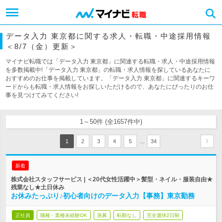
データ入力 東京都に関する求人・転職・中途採用情報
＜8/7（金）更新＞
マイナビ転職では「データ入力 東京都」に関連する転職・求人・中途採用情報
を多数掲載中!「データ入力 東京都」の転職・求人情報を探しているあなたに
おすすめのお仕事を掲載しています。「データ入力 東京都」に関連するキーワ
ードからも転職・求人情報をお探しいただけるので、あなたにぴったりのお仕
事を見つけてみてください!
1～50件 (全1657件中)
…
1
2
3
4
5
34
新着
株式会社スタッフサービス | ＜20代女性活躍中＞髪型・ネイル・服装自由★
残業なし★土日休み
お休みたっぷり♪初心者向けのデータ入力【事務】東京勤務
正社員
職種・業種未経験OK
急募
転勤なし
完全週休2日制