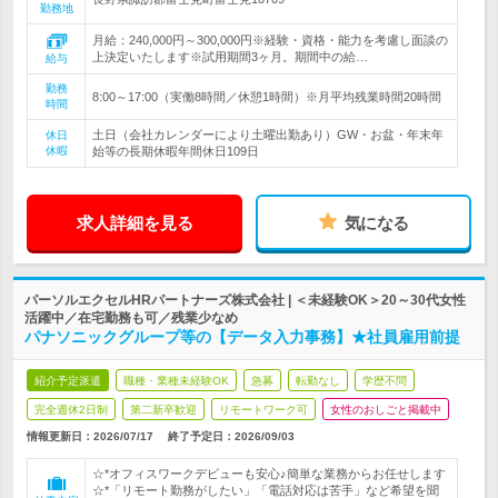
勤務地
月給：240,000円～300,000円※経験・資格・能力を考慮し面談の
上決定いたします※試用期間3ヶ月。期間中の給…
給与
勤務
8:00～17:00（実働8時間／休憩1時間）※月平均残業時間20時間
時間
土日（会社カレンダーにより土曜出勤あり）GW・お盆・年末年
休日
休暇
始等の長期休暇年間休日109日
求人詳細を見る
気になる
パーソルエクセルHRパートナーズ株式会社 | ＜未経験OK＞20～30代女性
活躍中／在宅勤務も可／残業少なめ
パナソニックグループ等の【データ入力事務】★社員雇用前提
紹介予定派遣
職種・業種未経験OK
急募
転勤なし
学歴不問
完全週休2日制
第二新卒歓迎
リモートワーク可
女性のおしごと掲載中
情報更新日：2026/07/17
終了予定日：
2026/09/03
☆*オフィスワークデビューも安心♪簡単な業務からお任せします
☆*「リモート勤務がしたい」「電話対応は苦手」など希望を聞