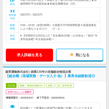
月給 210,000円以上 + 各種手当 + 賞与年2回※試用期間無し★別
途時間外手当全額支給★別途交通費支給（3万…
給与
290万円～350万円
初年度
年収
9:00～18:00（休憩1時間）※残業月平均5時間程度※派遣就業先
勤務
時間
により異なりますので、 17：0…
# 【年間休日125日以上】* 完全週休2日制（土日休み）* 祝日* 年
休日
休暇
末年始休暇* 年次有給休暇⇒…
求人詳細を見る
気になる
森実運輸株式会社 | 創業130年の老舗総合物流企業
【総合職（現場実務・データ入力 他）】業界未経験歓迎◎
正社員
職種・業種未経験OK
急募
第二新卒歓迎
女性のおしごと掲載中
情報更新日：2026/03/27
終了予定日：
2026/09/24
総合職として配属先の各部門の業務に従事していただきます。