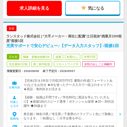
求人詳細を見る
気になる
新着
ランスタッド株式会社 | *大手メーカー・商社に配属*土日祝休*残業月10H程
度*面接1回
充実サポートで安心デビュー♪【データ入力スタッフ】/面接1回
正社員
職種・業種未経験OK
急募
転勤なし
学歴不問
完全週休2日制
第二新卒歓迎
リモートワーク可
女性のおしごと掲載中
情報更新日：2026/08/06
終了予定日：
2026/09/07
【完休2日＆1年目で月収29万円可】書類の作成(フォーマットあ
り)などをお任せ ★AIを使ったデータ入力で一段上のキャリアへ
仕事内容
★英語・海外好きが活きる
【経験・知識は不問です♪／学生時代に英語を学んでいた方も
◎】★面接1回のスピード選考！ポテンシャル採用 ★20～30代活
対象と
躍中 ◆35歳まで
なる方
東京都／神奈川県／埼玉県／千葉県のクライアント先にて勤務と
なります。 ◇転勤なし ◇大手企業を中心…
勤務地
月給25万円～ +残業代全額支給+各種手当＼1年目でも月収29万円