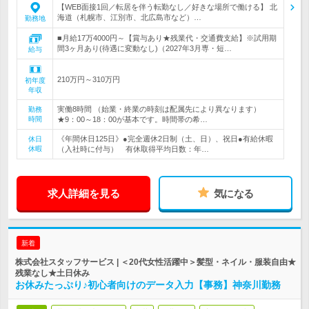
【WEB面接1回／転居を伴う転勤なし／好きな場所で働ける】 北
海道（札幌市、江別市、北広島市など）…
勤務地
■月給17万4000円～【賞与あり★残業代・交通費支給】※試用期
間3ヶ月あり(待遇に変動なし)（2027年3月専・短…
給与
210万円～310万円
初年度
年収
実働8時間 （始業・終業の時刻は配属先により異なります）
勤務
時間
★9：00～18：00が基本です。時間帯の希…
《年間休日125日》●完全週休2日制（土、日）、祝日●有給休暇
休日
休暇
（入社時に付与） 有休取得平均日数：年…
求人詳細を見る
気になる
新着
株式会社スタッフサービス | ＜20代女性活躍中＞髪型・ネイル・服装自由★
残業なし★土日休み
お休みたっぷり♪初心者向けのデータ入力【事務】神奈川勤務