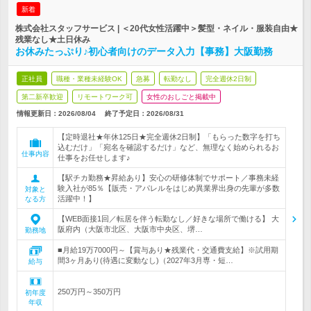
新着
株式会社スタッフサービス | ＜20代女性活躍中＞髪型・ネイル・服装自由★
残業なし★土日休み
お休みたっぷり♪初心者向けのデータ入力【事務】大阪勤務
正社員
職種・業種未経験OK
急募
転勤なし
完全週休2日制
第二新卒歓迎
リモートワーク可
女性のおしごと掲載中
情報更新日：2026/08/04
終了予定日：
2026/08/31
【定時退社★年休125日★完全週休2日制】「もらった数字を打ち
込むだけ」「宛名を確認するだけ」など、無理なく始められるお
仕事内容
仕事をお任せします♪
【駅チカ勤務★昇給あり】安心の研修体制でサポート／事務未経
験入社が85％【販売・アパレルをはじめ異業界出身の先輩が多数
対象と
活躍中！】
なる方
【WEB面接1回／転居を伴う転勤なし／好きな場所で働ける】 大
阪府内（大阪市北区、大阪市中央区、堺…
勤務地
■月給19万7000円～【賞与あり★残業代・交通費支給】※試用期
間3ヶ月あり(待遇に変動なし)（2027年3月専・短…
給与
250万円～350万円
初年度
年収