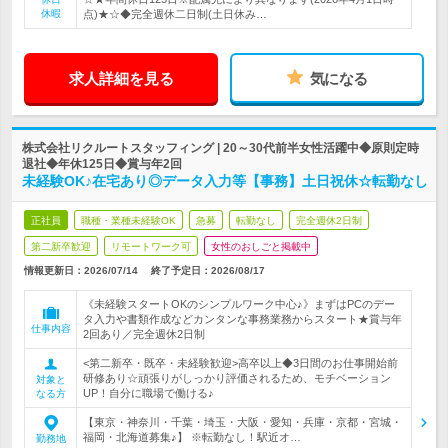
休暇
点)★☆◆完全週休二日制(土日休み…
求人詳細を見る
気になる
株式会社リクルートスタッフィング | 20～30代前半女性活躍中◆原則定時
退社◆年休125日◆賞与年2回
未経験OK♪在宅あり◎データ入力等【事務】土日祝休☆転勤なし
正社員
職種・業種未経験OK
急募
転勤なし
完全週休2日制
第二新卒歓迎
リモートワーク可
女性のおしごと掲載中
情報更新日：2026/07/14
終了予定日：
2026/08/17
《未経験スタートOKのシンプルワーク中心♪》まずはPCのデー
タ入力や書類作成などカンタンな事務業務からスタート★賞与年
仕事内容
2回あり／完全週休2日制
<第二新卒・既卒・未経験歓迎>高卒以上◆3日間のお仕事開始前
研修あり☆頑張りがしっかり評価されるため、モチベーション
対象と
UP！自分に職場で働ける♪
なる方
【東京・神奈川・千葉・埼玉・大阪・愛知・兵庫・京都・宮城・
福岡・北海道募集♪】 ※転勤なし！駅近オ…
勤務地