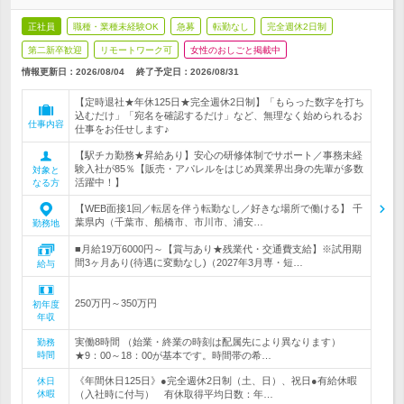
正社員
職種・業種未経験OK
急募
転勤なし
完全週休2日制
第二新卒歓迎
リモートワーク可
女性のおしごと掲載中
情報更新日：2026/08/04
終了予定日：
2026/08/31
【定時退社★年休125日★完全週休2日制】「もらった数字を打ち
込むだけ」「宛名を確認するだけ」など、無理なく始められるお
仕事内容
仕事をお任せします♪
【駅チカ勤務★昇給あり】安心の研修体制でサポート／事務未経
験入社が85％【販売・アパレルをはじめ異業界出身の先輩が多数
対象と
活躍中！】
なる方
【WEB面接1回／転居を伴う転勤なし／好きな場所で働ける】 千
葉県内（千葉市、船橋市、市川市、浦安…
勤務地
■月給19万6000円～【賞与あり★残業代・交通費支給】※試用期
間3ヶ月あり(待遇に変動なし)（2027年3月専・短…
給与
250万円～350万円
初年度
年収
実働8時間 （始業・終業の時刻は配属先により異なります）
勤務
時間
★9：00～18：00が基本です。時間帯の希…
《年間休日125日》●完全週休2日制（土、日）、祝日●有給休暇
休日
休暇
（入社時に付与） 有休取得平均日数：年…