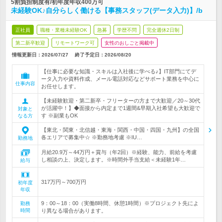
5割負担制度有/初年度年収400万可
未経験OK♪自分らしく働ける【事務スタッフ(データ入力)】/b
正社員
職種・業種未経験OK
急募
学歴不問
完全週休2日制
第二新卒歓迎
リモートワーク可
女性のおしごと掲載中
情報更新日：2026/07/27
終了予定日：
2026/08/20
【仕事に必要な知識・スキルは入社後に学べる♪】IT部門にてデ
ータ入力や資料作成、メール電話対応などサポート業務を中心に
仕事内容
お任せします。
【未経験歓迎・第二新卒・フリーターの方まで大歓迎／20～30代
が活躍中！】◆面接から内定まで1週間&早期入社希望も大歓迎で
対象と
す ※副業もOK
なる方
【東北・関東・北信越・東海・関西・中国・四国・九州】の全国
各エリアで募集中☆ ※勤務地考慮 ※IU…
勤務地
月給20.9万～44万円＋賞与（年2回）※経験、能力、前給を考慮
し相談の上、決定します。※時間外手当支給＜未経験1年…
給与
317万円～700万円
初年度
年収
9：00～18：00（実働8時間、休憩1時間）※プロジェクト先によ
勤務
時間
り異なる場合があります。