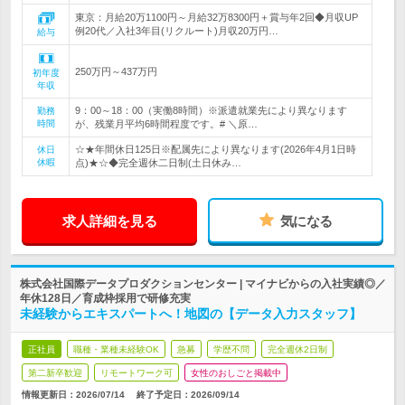
東京：月給20万1100円～月給32万8300円＋賞与年2回◆月収UP
例20代／入社3年目(リクルート)月収20万円…
給与
250万円～437万円
初年度
年収
9：00～18：00（実働8時間）※派遣就業先により異なります
勤務
時間
が、残業月平均6時間程度です。# ＼原…
☆★年間休日125日※配属先により異なります(2026年4月1日時
休日
休暇
点)★☆◆完全週休二日制(土日休み…
求人詳細を見る
気になる
株式会社国際データプロダクションセンター | マイナビからの入社実績◎／
年休128日／育成枠採用で研修充実
未経験からエキスパートへ！地図の【データ入力スタッフ】
正社員
職種・業種未経験OK
急募
学歴不問
完全週休2日制
第二新卒歓迎
リモートワーク可
女性のおしごと掲載中
情報更新日：2026/07/14
終了予定日：
2026/09/14