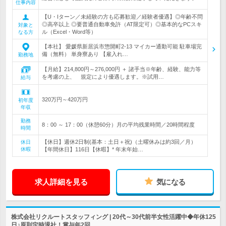
仕事内容
【U・Iターン／未経験の方も応募歓迎／経験者優遇】◎年齢不問
◎高卒以上 ◎要普通自動車免許（AT限定可）◎基本的なPCスキ
対象と
ル（Excel・Word等）
なる方
【本社】 愛媛県新居浜市惣開町2-13 マイカー通勤可能 駐車場完
備（無料） 単身寮あり 【雇入れ…
勤務地
【月給】214,800円～276,000円 ＋ 諸手当※年齢、経験、能力等
を考慮の上、 規定により優遇します。※試用…
給与
320万円～420万円
初年度
年収
勤務
8：00 ～ 17：00（休憩60分）月の平均残業時間／20時間程度
時間
【休日】週休2日制(基本：土日＋祝)（土曜休みは約3回／月）
休日
休暇
【年間休日】116日【休暇】* 年末年始…
求人詳細を見る
気になる
株式会社リクルートスタッフィング | 20代～30代前半女性活躍中◆年休125
日♪原則定時退社！賞与年2回