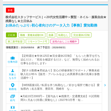
新着
株式会社スタッフサービス | ＜20代女性活躍中＞髪型・ネイル・服装自由★
残業なし★土日休み
お休みたっぷり♪初心者向けのデータ入力【事務】愛知勤務
正社員
職種・業種未経験OK
急募
転勤なし
完全週休2日制
第二新卒歓迎
リモートワーク可
女性のおしごと掲載中
情報更新日：2026/08/04
終了予定日：
2026/08/31
【定時退社★年休125日★完全週休2日制】「もらった数字を打ち
込むだけ」「宛名を確認するだけ」など、無理なく始められるお
仕事内容
仕事をお任せします♪
【駅チカ勤務★昇給あり】安心の研修体制でサポート／事務未経
験入社が85％【販売・アパレルをはじめ異業界出身の先輩が多数
対象と
活躍中！】
なる方
【WEB面接1回／転居を伴う転勤なし／好きな場所で働ける】 愛
知県内（名古屋市、豊田市、岡崎市 な…
勤務地
■月給19万2000円～【賞与あり★残業代・交通費支給】※試用期
間3ヶ月あり(待遇に変動なし)（2027年3月専・短…
給与
250万円～350万円