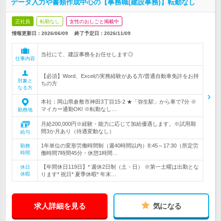
データ入力や書類作成中心の【事務職(建設事務)】転勤なし
正社員
転勤なし
女性のおしごと掲載中
情報更新日：2026/06/09
終了予定日：
2026/11/09
当社にて、建設事務をお任せします◎
仕事内容
【必須】Word、Excelの実務経験がある方/普通自動車免許をお持
対象と
ちの方
なる方
本社：岡山県倉敷市神田3丁目15-2 ★「弥生駅」から車で7分 ※
マイカー通勤OK! ※転勤なし…
勤務地
月給200,000円※経験・能力に応じて加給優遇します。※試用期
間3か月あり（待遇変動なし）
給与
1年単位の変形労働時間制（週40時間以内）8:45～17:30（所定労
勤務
時間
働時間7時間45分・休憩1時間…
【年間休日119日】* 週休2日制（土・日） ※第一土曜は出勤とな
休日
休暇
ります* 祝日* 夏季休暇* 年末…
求人詳細を見る
気になる