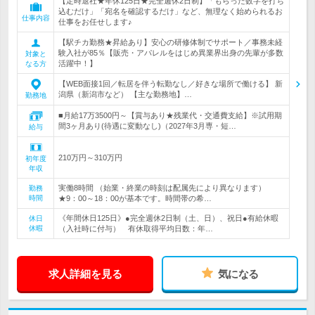
【定時退社★年休125日★完全週休2日制】「もらった数字を打ち
込むだけ」「宛名を確認するだけ」など、無理なく始められるお
仕事内容
仕事をお任せします♪
【駅チカ勤務★昇給あり】安心の研修体制でサポート／事務未経
験入社が85％【販売・アパレルをはじめ異業界出身の先輩が多数
対象と
活躍中！】
なる方
【WEB面接1回／転居を伴う転勤なし／好きな場所で働ける】 新
潟県（新潟市など） 【主な勤務地】…
勤務地
■月給17万3500円～【賞与あり★残業代・交通費支給】※試用期
間3ヶ月あり(待遇に変動なし)（2027年3月専・短…
給与
210万円～310万円
初年度
年収
実働8時間 （始業・終業の時刻は配属先により異なります）
勤務
時間
★9：00～18：00が基本です。時間帯の希…
《年間休日125日》●完全週休2日制（土、日）、祝日●有給休暇
休日
休暇
（入社時に付与） 有休取得平均日数：年…
求人詳細を見る
気になる