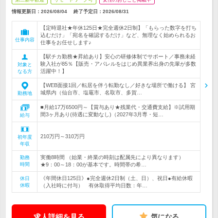
情報更新日：2026/08/04
終了予定日：
2026/08/31
【定時退社★年休125日★完全週休2日制】「もらった数字を打ち
込むだけ」「宛名を確認するだけ」など、無理なく始められるお
仕事内容
仕事をお任せします♪
【駅チカ勤務★昇給あり】安心の研修体制でサポート／事務未経
験入社が85％【販売・アパレルをはじめ異業界出身の先輩が多数
対象と
活躍中！】
なる方
【WEB面接1回／転居を伴う転勤なし／好きな場所で働ける】 宮
城県内（仙台市、塩竈市、名取市、多賀…
勤務地
■月給17万6500円～【賞与あり★残業代・交通費支給】※試用期
間3ヶ月あり(待遇に変動なし)（2027年3月専・短…
給与
210万円～310万円
初年度
年収
実働8時間 （始業・終業の時刻は配属先により異なります）
勤務
時間
★9：00～18：00が基本です。時間帯の希…
《年間休日125日》●完全週休2日制（土、日）、祝日●有給休暇
休日
休暇
（入社時に付与） 有休取得平均日数：年…
求人詳細を見る
気になる