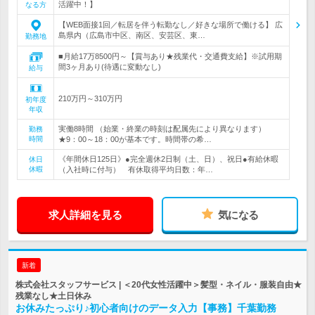
活躍中！】
なる方
【WEB面接1回／転居を伴う転勤なし／好きな場所で働ける】 広
島県内（広島市中区、南区、安芸区、東…
勤務地
■月給17万8500円～【賞与あり★残業代・交通費支給】※試用期
間3ヶ月あり(待遇に変動なし)
給与
210万円～310万円
初年度
年収
実働8時間 （始業・終業の時刻は配属先により異なります）
勤務
時間
★9：00～18：00が基本です。時間帯の希…
《年間休日125日》●完全週休2日制（土、日）、祝日●有給休暇
休日
休暇
（入社時に付与） 有休取得平均日数：年…
求人詳細を見る
気になる
新着
株式会社スタッフサービス | ＜20代女性活躍中＞髪型・ネイル・服装自由★
残業なし★土日休み
お休みたっぷり♪初心者向けのデータ入力【事務】千葉勤務