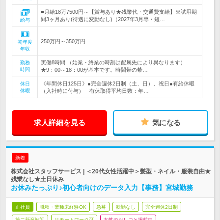
■月給18万7500円～【賞与あり★残業代・交通費支給】※試用期
間3ヶ月あり(待遇に変動なし)（2027年3月専・短…
給与
250万円～350万円
初年度
年収
実働8時間 （始業・終業の時刻は配属先により異なります）
勤務
時間
★9：00～18：00が基本です。時間帯の希…
《年間休日125日》●完全週休2日制（土、日）、祝日●有給休暇
休日
休暇
（入社時に付与） 有休取得平均日数：年…
求人詳細を見る
気になる
新着
株式会社スタッフサービス | ＜20代女性活躍中＞髪型・ネイル・服装自由★
残業なし★土日休み
お休みたっぷり♪初心者向けのデータ入力【事務】宮城勤務
正社員
職種・業種未経験OK
急募
転勤なし
完全週休2日制
第二新卒歓迎
リモートワーク可
女性のおしごと掲載中