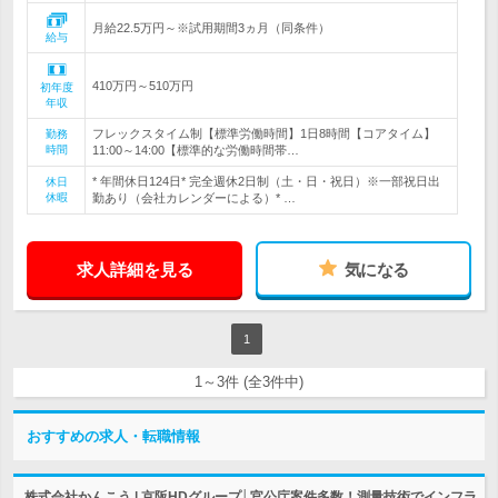
月給22.5万円～※試用期間3ヵ月（同条件）
給与
410万円～510万円
初年度
年収
フレックスタイム制【標準労働時間】1日8時間【コアタイム】
勤務
時間
11:00～14:00【標準的な労働時間帯…
* 年間休日124日* 完全週休2日制（土・日・祝日）※一部祝日出
休日
休暇
勤あり（会社カレンダーによる）* …
求人詳細を見る
気になる
1
1～3件 (全3件中)
おすすめの求人・転職情報
株式会社かんこう | 京阪HDグループ│官公庁案件多数！測量技術でインフラ