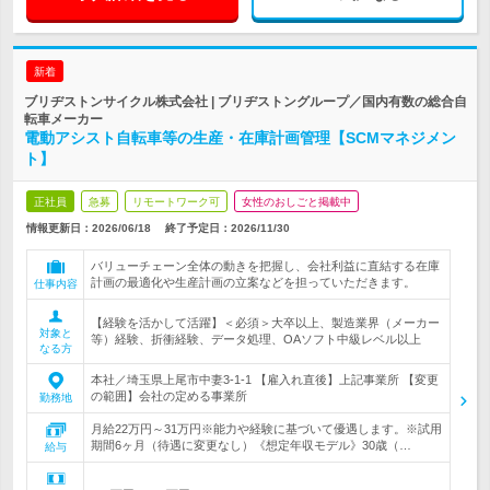
新着
ブリヂストンサイクル株式会社 | ブリヂストングループ／国内有数の総合自
転車メーカー
電動アシスト自転車等の生産・在庫計画管理【SCMマネジメン
ト】
正社員
急募
リモートワーク可
女性のおしごと掲載中
情報更新日：2026/06/18
終了予定日：
2026/11/30
バリューチェーン全体の動きを把握し、会社利益に直結する在庫
計画の最適化や生産計画の立案などを担っていただきます。
仕事内容
【経験を活かして活躍】＜必須＞大卒以上、製造業界（メーカー
対象と
等）経験、折衝経験、データ処理、OAソフト中級レベル以上
なる方
本社／埼玉県上尾市中妻3-1-1 【雇入れ直後】上記事業所 【変更
の範囲】会社の定める事業所
勤務地
月給22万円～31万円※能力や経験に基づいて優遇します。※試用
期間6ヶ月（待遇に変更なし）《想定年収モデル》30歳（…
給与