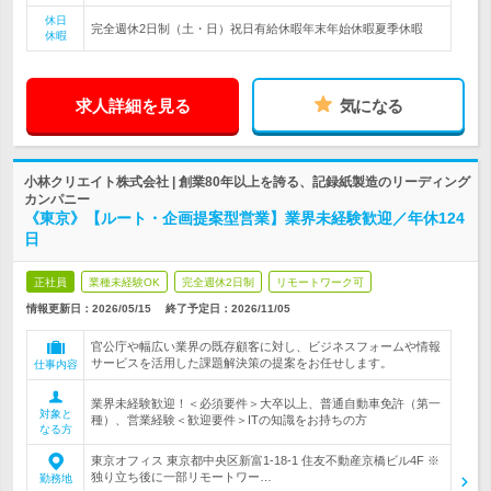
休日
完全週休2日制（土・日）祝日有給休暇年末年始休暇夏季休暇
休暇
求人詳細を見る
気になる
小林クリエイト株式会社 | 創業80年以上を誇る、記録紙製造のリーディング
カンパニー
《東京》【ルート・企画提案型営業】業界未経験歓迎／年休124
日
正社員
業種未経験OK
完全週休2日制
リモートワーク可
情報更新日：2026/05/15
終了予定日：
2026/11/05
官公庁や幅広い業界の既存顧客に対し、ビジネスフォームや情報
サービスを活用した課題解決策の提案をお任せします。
仕事内容
業界未経験歓迎！＜必須要件＞大卒以上、普通自動車免許（第一
対象と
種）、営業経験＜歓迎要件＞ITの知識をお持ちの方
なる方
東京オフィス 東京都中央区新富1-18-1 住友不動産京橋ビル4F ※
独り立ち後に一部リモートワー…
勤務地