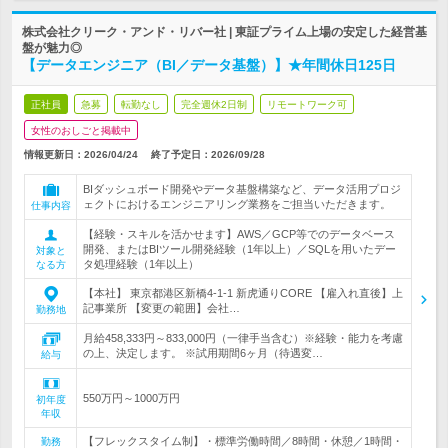
株式会社クリーク・アンド・リバー社 | 東証プライム上場の安定した経営基
盤が魅力◎
【データエンジニア（BI／データ基盤）】★年間休日125日
正社員
急募
転勤なし
完全週休2日制
リモートワーク可
女性のおしごと掲載中
情報更新日：2026/04/24
終了予定日：
2026/09/28
BIダッシュボード開発やデータ基盤構築など、データ活用プロジ
ェクトにおけるエンジニアリング業務をご担当いただきます。
仕事内容
【経験・スキルを活かせます】AWS／GCP等でのデータベース
開発、またはBIツール開発経験（1年以上）／SQLを用いたデー
対象と
タ処理経験（1年以上）
なる方
【本社】 東京都港区新橋4-1-1 新虎通りCORE 【雇入れ直後】上
記事業所 【変更の範囲】会社…
勤務地
月給458,333円～833,000円（一律手当含む）※経験・能力を考慮
の上、決定します。 ※試用期間6ヶ月（待遇変…
給与
550万円～1000万円
初年度
年収
【フレックスタイム制】・標準労働時間／8時間・休憩／1時間・
勤務