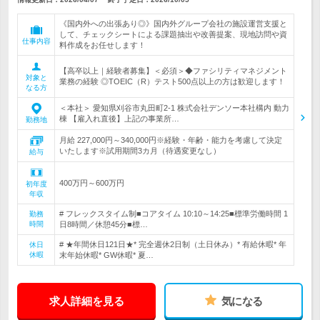
《国内外への出張あり◎》国内外グループ会社の施設運営支援と
して、チェックシートによる課題抽出や改善提案、現地訪問や資
仕事内容
料作成をお任せします！
【高卒以上｜経験者募集】＜必須＞◆ファシリティマネジメント
対象と
業務の経験 ◎TOEIC（R）テスト500点以上の方は歓迎します！
なる方
＜本社＞ 愛知県刈谷市丸田町2-1 株式会社デンソー本社構内 動力
棟 【雇入れ直後】上記の事業所…
勤務地
月給 227,000円～340,000円※経験・年齢・能力を考慮して決定
いたします※試用期間3カ月（待遇変更なし）
給与
400万円～600万円
初年度
年収
# フレックスタイム制■コアタイム 10:10～14:25■標準労働時間 1
勤務
時間
日8時間／休憩45分■標…
# ★年間休日121日★* 完全週休2日制（土日休み）* 有給休暇* 年
休日
休暇
末年始休暇* GW休暇* 夏…
求人詳細を見る
気になる