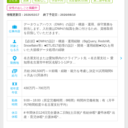
正社員
急募
転勤なし
学歴不問
完全週休2日制
第二新卒歓迎
女性のおしごと掲載中
情報更新日：2026/02/17
終了予定日：
2026/08/10
データウェアハウス（DWH）の設計・構築・運用、保守業務を
担当します。入社後はDWHの知識を身に付けるため、資格取得
仕事内容
を目指していただきます。
【必須】■DWHの設計・構築・運用経験（BigQuery, Redshift,
Snowflake等）■ETL/ELT処理の設計・開発・運用経験■SQLを用
対象と
いた大規模データ処理の経験
なる方
名古屋支社または愛知県内のクライアント先 ＜名古屋支社＞ 愛
知県名古屋市中村区名駅1-1-1JPタ…
勤務地
月給:260,500円～※前職・経験・能力を考慮し決定※試用期間6
ヶ月あり(同条件)
給与
430万円～700万円
初年度
年収
9:00～18:00（所定労働時間：8時間）時間外労働有無：有（月平
勤務
時間
均7時間程度※名古屋支社平均）
# 年間休日124日完全週休二日制(土日祝)* 有給休暇* 慶弔休暇* 出
休日
休暇
産・育児休暇* 介護休暇*…