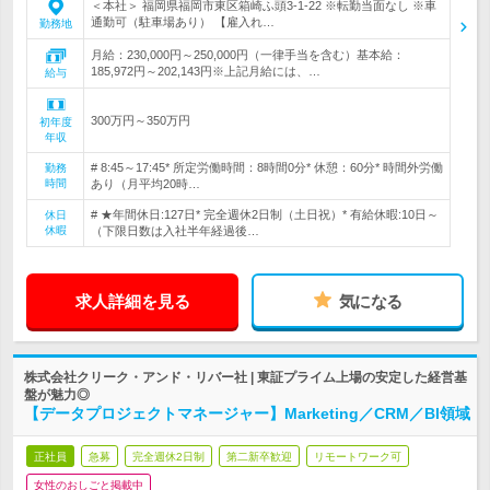
＜本社＞ 福岡県福岡市東区箱崎ふ頭3-1-22 ※転勤当面なし ※車
通勤可（駐車場あり） 【雇入れ…
勤務地
月給：230,000円～250,000円（一律手当を含む）基本給：
185,972円～202,143円※上記月給には、…
給与
300万円～350万円
初年度
年収
# 8:45～17:45* 所定労働時間：8時間0分* 休憩：60分* 時間外労働
勤務
時間
あり（月平均20時…
# ★年間休日:127日* 完全週休2日制（土日祝）* 有給休暇:10日～
休日
休暇
（下限日数は入社半年経過後…
求人詳細を見る
気になる
株式会社クリーク・アンド・リバー社 | 東証プライム上場の安定した経営基
盤が魅力◎
【データプロジェクトマネージャー】Marketing／CRM／BI領域
正社員
急募
完全週休2日制
第二新卒歓迎
リモートワーク可
女性のおしごと掲載中