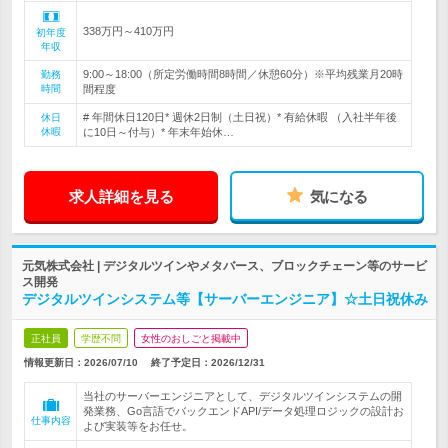
338万円～410万円
初年度
年収
9:00～18:00（所定労働時間8時間／休憩60分）※平均残業月20時
勤務
時間
間程度
# 年間休日120日* 週休2日制（土日祝）* 有給休暇 （入社半年後
休日
休暇
に10日～付与）* 年末年始休…
求人詳細を見る
気になる
元気株式会社 | デジタルツインやメタバース、ブロックチェーン等のサービ
ス開発
デジタルツインシステム等【サーバーエンジニア】☆土日祝休み
正社員
学歴不問
女性のおしごと掲載中
情報更新日：2026/07/10
終了予定日：
2026/12/31
当社のサーバーエンジニアとして、デジタルツインシステムの開
発業務、Go言語でバックエンドAPI/データ処理ロジックの設計お
仕事内容
よび実装等をお任せ。