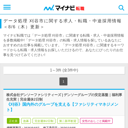
データ処理 刈谷市に関する求人・転職・中途採用情報
＜8/6（木）更新＞
マイナビ転職では「データ処理 刈谷市」に関連する転職・求人・中途採用情報
を多数掲載中!「データ処理 刈谷市」の転職・求人情報を探しているあなたに
おすすめのお仕事を掲載しています。「データ処理 刈谷市」に関連するキーワ
ードからも転職・求人情報をお探しいただけるので、あなたにぴったりのお仕
事を見つけてみてください!
1～3件 (全3件中)
1
株式会社デンソーファシリティーズ | デンソーグループの安定基盤｜福利厚
生充実｜完全週休2日制
《刈谷》国内外のグループを支える【ファシリティマネジメン
ト】
正社員
急募
完全週休2日制
第二新卒歓迎
女性のおしごと掲載中
情報更新日：2026/04/07
終了予定日：
2026/10/05