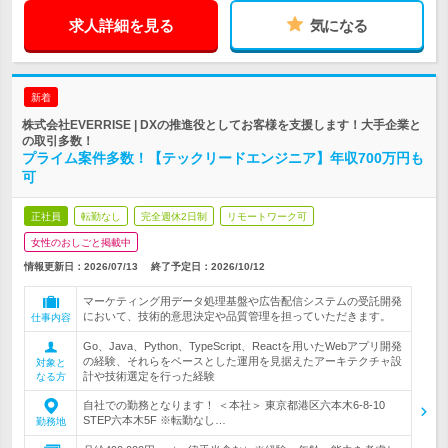
求人詳細を見る
気になる
新着
株式会社EVERRISE | DXの推進役としてお客様を支援します！大手企業と
の取引多数！
プライム案件多数！【テックリードエンジニア】年収700万円も
可
正社員
転勤なし
完全週休2日制
リモートワーク可
女性のおしごと掲載中
情報更新日：2026/07/13
終了予定日：
2026/10/12
マーケティング用データ処理基盤や広告配信システムの受託開発
において、技術的意思決定や品質管理を担っていただきます。
仕事内容
Go、Java、Python、TypeScript、Reactを用いたWebアプリ開発
の経験、それらをベースとした運用を見据えたアーキテクチャ設
対象と
計や技術選定を行った経験
なる方
自社での勤務となります！ ＜本社＞ 東京都港区六本木6-8-10
STEP六本木5F ※転勤なし…
勤務地