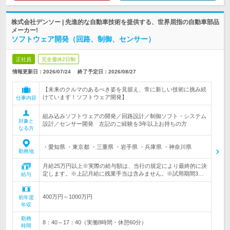
株式会社デンソー | 先進的な自動車技術を提供する、世界屈指の自動車部品
メーカー!
ソフトウェア開発（回路、制御、センサー）
正社員
完全週休2日制
情報更新日：2026/07/24
終了予定日：
2026/08/27
【未来のクルマのあるべき姿を見据え、常に新しい技術に挑み続
けています！ソフトウェア開発】
仕事内容
組み込みソフトウェアの開発／回路設計／制御ソフト・システム
対象と
設計／センサー開発 左記のご経験を3年以上お持ちの方
なる方
・愛知県 ・東京都 ・三重県 ・岩手県 ・兵庫県 ・神奈川県
勤務地
月給25万円以上※実際の給与額は、当行の規定により最終的に決
定します。※上記月給に残業手当は含みません。※試用期間3…
給与
400万円～1000万円
初年度
年収
勤務
8：40～17：40（実働8時間・休憩60分）
時間