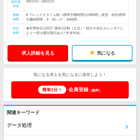
400万円～650万円
初年度
年収
# フレックスタイム制（標準労働時間1日8時間）休憩 60分標準
勤務
時間
労働時間帯 8：30～17：30時間…
★年間休日120日* 週休2日制（土日）* 祝日※会社カレンダーに
休日
休暇
より一部土曜出勤日あり* 年末年始…
求人詳細を見る
気になる
気になる求人を気になるに保存しよう！
会員登録
簡単1分！
（無料）
関連キーワード
データ処理