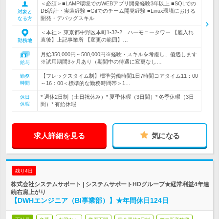
＜必須＞■LAMP環境でのWEBアプリ開発経験3年以上 ■SQLでの
DB設計・実装経験 ■Gitでのチーム開発経験 ■Linux環境における
対象と
開発・デバッグスキル
なる方
＜本社＞ 東京都中野区本町1-32-2 ハーモニータワー 【雇入れ
直後】上記事業所 【変更の範囲】…
勤務地
月給350,000円～500,000円※経験・スキルを考慮し、優遇します
※試用期間3ヶ月あり（期間中の待遇に変更なし…
給与
【フレックスタイム制】標準労働時間1日7時間コアタイム11：00
勤務
時間
～16：00＜標準的な勤務時間帯＞1…
* 週休2日制（土日祝休み）* 夏季休暇（3日間）* 冬季休暇（3日
休日
休暇
間）* 有給休暇
求人詳細を見る
気になる
残り4日
株式会社システムサポート | システムサポートHDグループ★経常利益4年連
続右肩上がり
【DWHエンジニア（BI事業部）】★年間休日124日