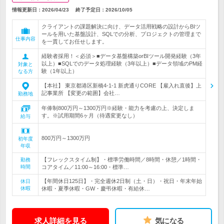
情報更新日：2026/04/23
終了予定日：
2026/10/05
クライアントの課題解決に向け、データ活用戦略の設計からBIツ
ールを用いた基盤設計、SQLでの分析、プロジェクトの管理まで
仕事内容
を一貫してお任せします。
経験者採用！＜必須＞■データ基盤構築orBIツール開発経験（3年
以上）■SQLでのデータ処理経験（3年以上）■データ領域のPM経
対象と
験（1年以上）
なる方
【本社】 東京都港区新橋4-1-1 新虎通りCORE 【雇入れ直後】上
記事業所 【変更の範囲】会社…
勤務地
年俸制800万円～1300万円※経験・能力を考慮の上、決定しま
す。※試用期間6ヶ月（待遇変更なし）
給与
800万円～1300万円
初年度
年収
【フレックスタイム制】・標準労働時間／8時間・休憩／1時間・
勤務
時間
コアタイム／11:00～16:00・標準…
【年間休日125日】・完全週休2日制（土・日）・祝日・年末年始
休日
休暇
休暇・夏季休暇・GW・慶弔休暇・有給休…
求人詳細を見る
気になる