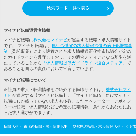
検索ワード一覧へ戻る
マイナビ転職運営者情報
マイナビ転職は
株式会社マイナビ
が運営する転職・求人情報サイト
です。 マイナビ転職は、
厚生労働省の求人情報提供の適正化推進事
業
（委託事業）により設置された求人情報適正化推進協議会が定め
たガイドラインを遵守しており、その適合メディアとなる基準を満
たしていることから
「求人情報提供ガイドライン適合メディア」
で
あることを自らの責任において宣言しています。
マイナビ転職について
正社員の求人・転職情報をご紹介する転職サイトは、
株式会社マイ
ナビ
が運営する【マイナビ転職】。「マイナビ転職」にはマイナビ
転職にしか載っていない求人も多数。また
オペレーター・アポイン
ター
の転職・求人情報などご希望の転職情報・条件からあなたにあ
った求人選びができます。
転職TOP
東海の転職・求人情報TOP
愛知県の転職・求人情報TOP
刈谷