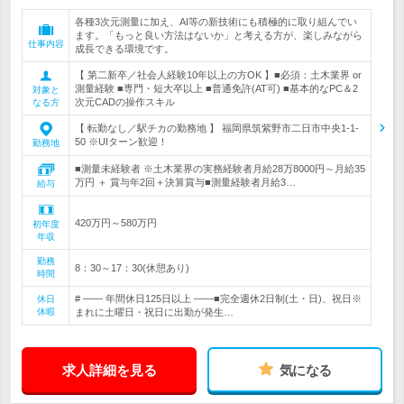
各種3次元測量に加え、AI等の新技術にも積極的に取り組んでい
ます。「もっと良い方法はないか」と考える方が、楽しみながら
仕事内容
成長できる環境です。
【 第二新卒／社会人経験10年以上の方OK 】■必須：土木業界 or
測量経験 ■専門・短大卒以上 ■普通免許(AT可) ■基本的なPC＆2
対象と
次元CADの操作スキル
なる方
【 転勤なし／駅チカの勤務地 】 福岡県筑紫野市二日市中央1-1-
50 ※UIターン歓迎！
勤務地
■測量未経験者 ※土木業界の実務経験者月給28万8000円～月給35
万円 ＋ 賞与年2回＋決算賞与■測量経験者月給3…
給与
420万円～580万円
初年度
年収
勤務
8：30～17：30(休憩あり)
時間
# ―― 年間休日125日以上 ――■完全週休2日制(土・日)、祝日※
休日
休暇
まれに土曜日・祝日に出勤が発生…
求人詳細を見る
気になる