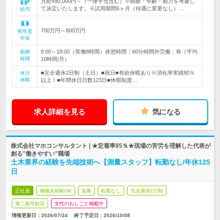
月給490,000円～（一律手当含む）※経験・年齢・能力を考慮し
て決定いたします。※試用期間6ヶ月（待遇に変更なし）…
給与
700万円～800万円
初年度
年収
9:00～18:00（実働8時間）休憩時間：60分時間外労働：有（平均
勤務
時間
10時間/月）
■完全週休2日制（土日）■祝日■有給休暇あり※消化率実績80％
休日
休暇
以上！■年間休日日数123日■休暇制度…
求人詳細を見る
気になる
株式会社マホコンサルタント | ★定着率95％★現場の苦労を理解した代表が
創る"働きやすい"職場
土木業界の経験を先端技術へ【測量スタッフ】転勤なし/年休125
日
正社員
職種未経験OK
急募
転勤なし
完全週休2日制
第二新卒歓迎
女性のおしごと掲載中
情報更新日：2026/07/24
終了予定日：
2026/10/08