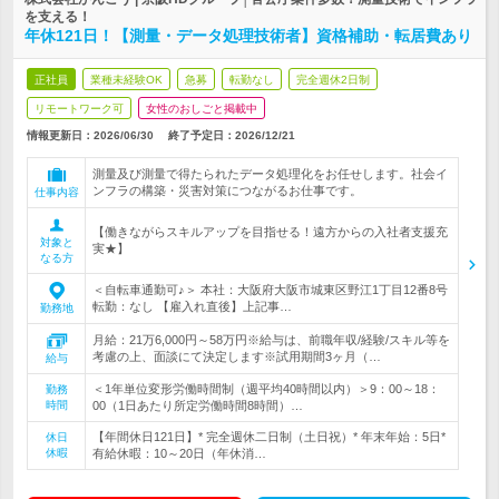
を支える！
年休121日！【測量・データ処理技術者】資格補助・転居費あり
正社員
業種未経験OK
急募
転勤なし
完全週休2日制
リモートワーク可
女性のおしごと掲載中
情報更新日：2026/06/30
終了予定日：
2026/12/21
測量及び測量で得たられたデータ処理化をお任せします。社会イ
ンフラの構築・災害対策につながるお仕事です。
仕事内容
【働きながらスキルアップを目指せる！遠方からの入社者支援充
対象と
実★】
なる方
＜自転車通勤可♪＞ 本社：大阪府大阪市城東区野江1丁目12番8号
転勤：なし 【雇入れ直後】上記事…
勤務地
月給：21万6,000円～58万円※給与は、前職年収/経験/スキル等を
考慮の上、面談にて決定します※試用期間3ヶ月（…
給与
＜1年単位変形労働時間制（週平均40時間以内）＞9：00～18：
勤務
時間
00（1日あたり所定労働時間8時間）…
【年間休日121日】* 完全週休二日制（土日祝）* 年末年始：5日*
休日
休暇
有給休暇：10～20日（年休消…