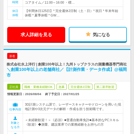
時間
コアタイム／11:00～16:00 ・標…
【年間休日125日】* 完全週休2日制（土・日）* 祝日 * 年末年始
休日
休暇
休暇 * 夏季休暇 * GW…
求人詳細を見る
気になる
新着
株式会社水上洋行 | 創業100年以上！九州トップクラスの測量機器専門商社
＼創業100年以上の老舗商社／【計測作業・データ作成】@福岡
市
正社員
職種・業種未経験OK
急募
完全週休2日制
第二新卒歓迎
情報更新日：2026/08/04
終了予定日：
2027/01/25
3D計測システム課で、レーザースキャナーやドローンを用いた現
地計測や3次元データの解析・作成を担う技術職です。
仕事内容
＜未経験歓迎！＞《必須》■普通自動車免許■基本的なPCスキル
対象と
《歓迎》◆測量、建設業界での業務経験をお持ちの方
なる方