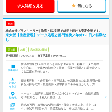
求人詳細を見る
気になる
新着
株式会社プラスキャリー | 物流・EC支援で成長を続ける安定企業です。
東大阪【生産管理】データ処理と部門連携／年休120日／転勤な
し
正社員
急募
完全週休2日制
情報更新日：2026/03/13
終了予定日：
2026/09/10
物流の知見とExcelスキルを活かす生産管理。顧客データの処理
を中心に、ITで業務の効率化を推進！営業や現場との調整役とし
仕事内容
ても活躍を期待します。
経験者募集！＜必須要件＞高卒以上、物流業界または営業職の経
対象と
験をお持ちの方＜歓迎要件＞顧客折衝スキルを活かしたい方
なる方
＜本社＞ 大阪府東大阪市荒本北2-6-21 ※マイカー・自転車通勤
可 ※転勤なし 【雇入れ直後】上…
勤務地
月給26万円～29万5,000円※経験・能力を考慮の上、決定しま
す。※試用期間3ヶ月（待遇変動なし）※上記月給には、…
給与