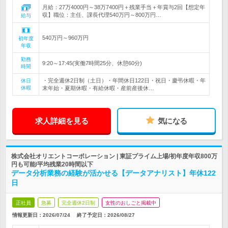
月給：27万4000円～38万7400円＋残業手当＋年賞与2回【想定年
収】職位：主任、課長代理540万円～800万円…
給与
540万円～960万円
初年度
年収
勤務
9:20～17:45(実働7時間25分、休憩60分)
時間
・完全週休2日制（土日）・年間休日122日・祝日・慶弔休暇・年
休日
休暇
末年始・夏期休暇・有給休暇・産前産後休…
求人詳細を見る
気になる
株式会社オリエントコーポレーション | 東証プライム上場/初年度年収800万
円も可能/平均残業20時間以下
データ分析業務の経験が活かせる【データアナリスト】年休122
日
正社員
急募
完全週休2日制
女性のおしごと掲載中
情報更新日：2026/07/24
終了予定日：
2026/08/27