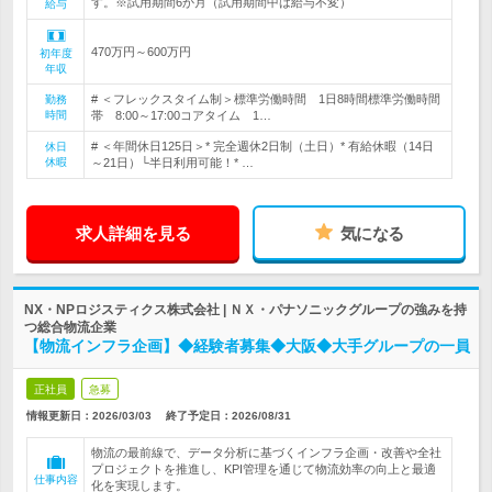
す。※試用期間6か月（試用期間中は給与不変）
給与
470万円～600万円
初年度
年収
# ＜フレックスタイム制＞標準労働時間 1日8時間標準労働時間
勤務
時間
帯 8:00～17:00コアタイム 1…
# ＜年間休日125日＞* 完全週休2日制（土日）* 有給休暇（14日
休日
休暇
～21日）└半日利用可能！* …
求人詳細を見る
気になる
NX・NPロジスティクス株式会社 | ＮＸ・パナソニックグループの強みを持
つ総合物流企業
【物流インフラ企画】◆経験者募集◆大阪◆大手グループの一員
正社員
急募
情報更新日：2026/03/03
終了予定日：
2026/08/31
物流の最前線で、データ分析に基づくインフラ企画・改善や全社
プロジェクトを推進し、KPI管理を通じて物流効率の向上と最適
仕事内容
化を実現します。