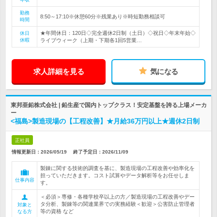
勤務
8:50～17:10※休憩60分※残業あり※時短勤務相談可
時間
★年間休日：120日◇完全週休2日制（土日）◇祝日◇年末年始◇
休日
休暇
ライブウィーク（上期・下期各1回5営業…
求人詳細を見る
気になる
東邦亜鉛株式会社 | 鉛生産で国内トップクラス！安定基盤を誇る上場メーカ
ー
<福島>製造現場の【工程改善】★月給36万円以上★週休2日制
正社員
情報更新日：2026/05/19
終了予定日：
2026/11/09
製錬に関する技術的調査を基に、製造現場の工程改善や効率化を
担っていただきます。コスト試算やデータ解析等をお任せしま
仕事内容
す。
＜必須＞専修・各種学校卒以上の方／製造現場の工程改善やデー
タ分析、製錬等の関連業界での実務経験＜歓迎＞公害防止管理者
対象と
等の資格 など
なる方