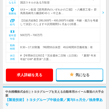
国語スキルがある方歓迎
なる方
UIターン歓迎【群馬県内のいずれかの工場】 ＜八幡原工場＞ 群
馬県高崎市八幡原町43-1 ＜中之条…
勤務地
【日給月給制】280,000円～400,000円※経験・年齢・能力を考慮
して決定いたします※試用期間3ヶ月あり(待遇…
給与
500万円～700万円
初年度
年収
勤務
8:30～17:10実働 7時間55分休憩 45分時間外労働有無：有
時間
# 【年間休日126日】* 完全週休二日制（土日祝） * 夏期* 年末
休日
休暇
年始* GW* 産育休* 介護…
求人詳細を見る
気になる
中央精機株式会社 | トヨタグループを支える自動車用ホイール製造の大手企
業
【製造技術】トヨタグループ中核企業／賞与5ヵ月分／独身寮あ
り