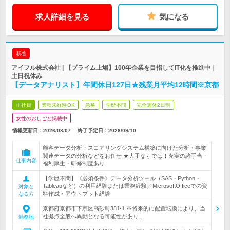
求人詳細を見る
気になる
新着
アイフル株式会社 | 【プライム上場】100年企業を目指してIT化を推進中｜
土日祝休み
【データアナリスト】年間休日127日★残業月平均12時間※京都
正社員
業種未経験OK
急募
学歴不問
完全週休2日制
女性のおしごと掲載中
情報更新日：2026/08/07
終了予定日：
2026/09/10
顧客データ分析・スコアリングシステム構築に向けた分析・事業
関連データの分析などをお任せ ★大手ならでは！充実の諸手当・
仕事内容
福利厚生・研修制度あり
【学歴不問】《必須条件》データ分析ツール（SAS・Python・
Tableauなど）の利用経験または業務経験／MicrosoftOfficeでの資
対象と
料作成・アウトプット経験
なる方
京都府京都市下京区高砂町381-1 ※将来的に配置転換により、当
社拠点全般へ異動となる可能性があり…
勤務地