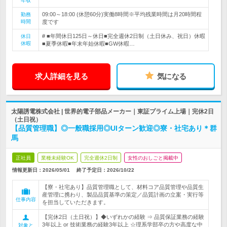
年収
09:00～18:00 (休憩60分)実働8時間※平均残業時間は月20時間程
勤務
時間
度です
# ■年間休日125日～休日■完全週休2日制（土日休み、祝日）休暇
休日
休暇
■夏季休暇■年末年始休暇■GW休暇…
求人詳細を見る
気になる
太陽誘電株式会社 | 世界的電子部品メーカー｜東証プライム上場｜完休2日
（土日祝）
【品質管理職】◎一般職採用◎UIターン歓迎◎寮・社宅あり＊群
馬
正社員
業種未経験OK
完全週休2日制
女性のおしごと掲載中
情報更新日：2026/05/01
終了予定日：
2026/10/22
【寮・社宅あり】品質管理職として、材料コア品質管理や品質生
産管理に携わり、製品品質基準の策定／品質計画の立案・実行等
仕事内容
を担当していただきます。
【完休2日（土日祝）】◆いずれかの経験 ⇒ 品質保証業務の経験
3年以上 or 技術業務の経験3年以上 ☆理系学部卒の方や高度な中
対象と