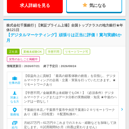
求人詳細を見る
気になる
株式会社千葉銀行 | 【東証プライム上場】全国トップクラスの地方銀行★年
休121日
【デジタルマーケティング】頑張りは正当に評価！賞与実績6か
月
正社員
業種未経験OK
学歴不問
リモートワーク可
女性のおしごと掲載中
情報更新日：2026/07/21
終了予定日：
2026/08/24
【収益向上に貢献】「最高の顧客体験の創造」を目指し、デジタ
ルマーケティングの企画・立案・実装を行っていただきます。★
仕事内容
リモートワークあり
【学歴不問／金融業界は未経験でもOK！】《必須条件》デジタ
ルマーケティングまたはデータ分析の実務経験・知見 ★中途のハ
対象と
ンデは一切なし！
なる方
千葉銀行本店／千葉県千葉市中央区千葉港1-2 ※リモートワーク
あり（週1～2日程度） ※配置転換や…
勤務地
月給27万円～61万円※これまでのスキル・経験などを加味して決
定します。※試用期間6か月（待遇は変わりません）
給与