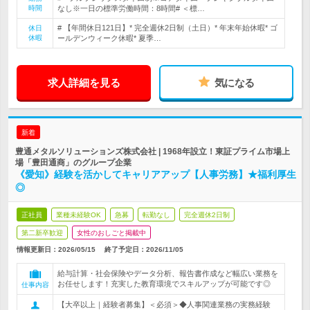
時間
なし※一日の標準労働時間：8時間# ＜標…
# 【年間休日121日】* 完全週休2日制（土日）* 年末年始休暇* ゴ
休日
休暇
ールデンウィーク休暇* 夏季…
求人詳細を見る
気になる
新着
豊通メタルソリューションズ株式会社 | 1968年設立！東証プライム市場上
場「豊田通商」のグループ企業
《愛知》経験を活かしてキャリアアップ【人事労務】★福利厚生
◎
正社員
業種未経験OK
急募
転勤なし
完全週休2日制
第二新卒歓迎
女性のおしごと掲載中
情報更新日：2026/05/15
終了予定日：
2026/11/05
給与計算・社会保険やデータ分析、報告書作成など幅広い業務を
お任せします！充実した教育環境でスキルアップが可能です◎
仕事内容
【大卒以上｜経験者募集】＜必須＞◆人事関連業務の実務経験