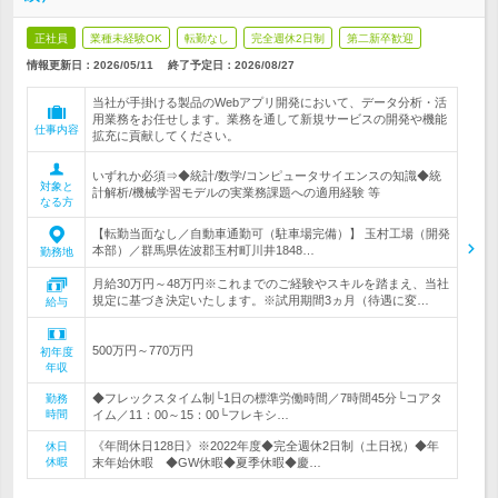
正社員
業種未経験OK
転勤なし
完全週休2日制
第二新卒歓迎
情報更新日：2026/05/11
終了予定日：
2026/08/27
当社が手掛ける製品のWebアプリ開発において、データ分析・活
用業務をお任せします。業務を通して新規サービスの開発や機能
仕事内容
拡充に貢献してください。
いずれか必須⇒◆統計/数学/コンピュータサイエンスの知識◆統
対象と
計解析/機械学習モデルの実業務課題への適用経験 等
なる方
【転勤当面なし／自動車通勤可（駐車場完備）】 玉村工場（開発
本部）／群馬県佐波郡玉村町川井1848…
勤務地
月給30万円～48万円※これまでのご経験やスキルを踏まえ、当社
規定に基づき決定いたします。※試用期間3ヵ月（待遇に変…
給与
500万円～770万円
初年度
年収
◆フレックスタイム制└1日の標準労働時間／7時間45分└コアタ
勤務
時間
イム／11：00～15：00└フレキシ…
《年間休日128日》※2022年度◆完全週休2日制（土日祝）◆年
休日
休暇
末年始休暇 ◆GW休暇◆夏季休暇◆慶…