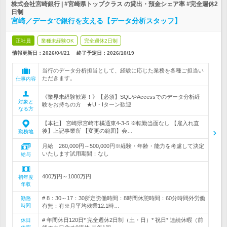
株式会社宮崎銀行 | #宮崎県トップクラス の貸出・預金シェア率 #完全週休2
日制
宮崎／データで銀行を支える【データ分析スタッフ】
正社員
業種未経験OK
完全週休2日制
情報更新日：2026/04/21
終了予定日：
2026/10/19
当行のデータ分析担当として、経験に応じた業務を各種ご担当い
ただきます。
仕事内容
《業界未経験歓迎！》【必須】SQLやAccessでのデータ分析経
対象と
験をお持ちの方 ★U・Iターン歓迎
なる方
【本社】 宮崎県宮崎市橘通東4-3-5 ※転勤当面なし 【雇入れ直
後】上記事業所 【変更の範囲】会…
勤務地
月給 260,000円～500,000円※経験・年齢・能力を考慮して決定
いたします試用期間：なし
給与
400万円～1000万円
初年度
年収
# 8：30～17：30所定労働時間：8時間休憩時間：60分時間外労働
勤務
時間
有無：有※月平均残業12.1時…
# 年間休日120日* 完全週休2日制（土・日）* 祝日* 連続休暇（前
休日