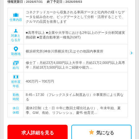
情報更新日：2026/07/31
終了予定日：
2026/09/03
コネクテッドカーから収集される車両データと社内外の様々なデ
ータを組み合わせ、ビッグデータとして分析・活用することで、
仕事内容
クルマの品質を改善します
■高専卒以上 ■企業や大学等における2年以上のデータ分析関連実
対象と
務経験 ■普通自動車第一種免許(MT)
なる方
横浜研究所(神奈川県横浜市)又はその他国内事業所
勤務地
修士了：月給23万4,000円以上大学卒：月給21万2,000円以上高専
卒：月給18万3,500円以上※ご経験や能力…
給与
400万円～700万円
初年度
年収
8:45～17:30 （フレックスタイム制度あり）※事業所により異な
勤務
時間
る
週休2日制（土・日 ※年に数回土曜出社あり）、年末年始、夏
休日
休暇
季、GW、有給、リフレッシュ、慶弔 他育児…
求人詳細を見る
気になる