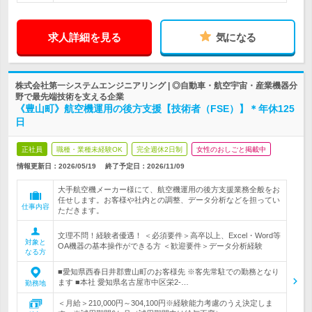
求人詳細を見る
気になる
株式会社第一システムエンジニアリング | ◎自動車・航空宇宙・産業機器分
野で最先端技術を支える企業
《豊山町》航空機運用の後方支援【技術者（FSE）】＊年休125
日
正社員
職種・業種未経験OK
完全週休2日制
女性のおしごと掲載中
情報更新日：2026/05/19
終了予定日：
2026/11/09
大手航空機メーカー様にて、航空機運用の後方支援業務全般をお
任せします。お客様や社内との調整、データ分析などを担ってい
仕事内容
ただきます。
文理不問！経験者優遇！ ＜必須要件＞高卒以上、Excel・Word等
対象と
OA機器の基本操作ができる方 ＜歓迎要件＞データ分析経験
なる方
■愛知県西春日井郡豊山町のお客様先 ※客先常駐での勤務となり
ます ■本社 愛知県名古屋市中区栄2-…
勤務地
＜月給＞210,000円～304,100円※経験能力考慮のうえ決定しま