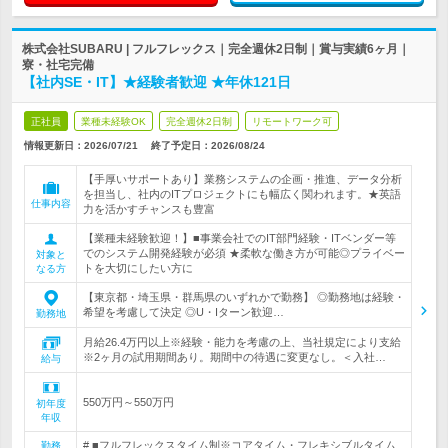
株式会社SUBARU | フルフレックス｜完全週休2日制｜賞与実績6ヶ月｜
寮・社宅完備
【社内SE・IT】★経験者歓迎 ★年休121日
正社員
業種未経験OK
完全週休2日制
リモートワーク可
情報更新日：2026/07/21
終了予定日：
2026/08/24
【手厚いサポートあり】業務システムの企画・推進、データ分析
を担当し、社内のITプロジェクトにも幅広く関われます。★英語
仕事内容
力を活かすチャンスも豊富
【業種未経験歓迎！】■事業会社でのIT部門経験・ITベンダー等
でのシステム開発経験が必須 ★柔軟な働き方が可能◎プライベー
対象と
トを大切にしたい方に
なる方
【東京都・埼玉県・群馬県のいずれかで勤務】 ◎勤務地は経験・
希望を考慮して決定 ◎U・Iターン歓迎…
勤務地
月給26.4万円以上※経験・能力を考慮の上、当社規定により支給
※2ヶ月の試用期間あり。期間中の待遇に変更なし。＜入社…
給与
550万円～550万円
初年度
年収
# ■フルフレックスタイム制※コアタイム・フレキシブルタイム
勤務