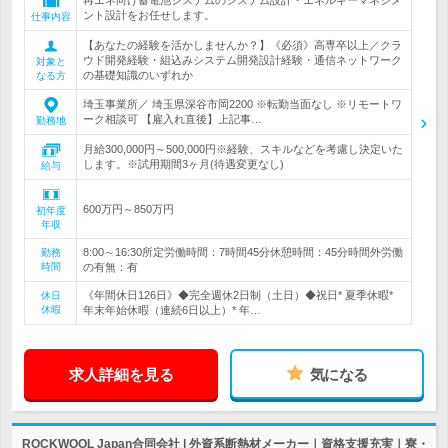
再エネ向け蓄電池システムのシステム設計・エネルギーマネジメ
ント設計をお任せします。
仕事内容
【あなたの経験を活かしませんか？】《必須》高専卒以上／クラ
ウド開発経験・組込みシステム開発設計経験・通信ネットワーク
対象と
の基礎知識のいずれか
なる方
埼玉事業所／ 埼玉県深谷市岡2200 ※転勤当面なし ※リモートワ
ーク相談可 【雇入れ直後】上記事…
勤務地
月給300,000円～500,000円※経験、スキルなどを考慮し決定いた
します。※試用期間3ヶ月(待遇変更なし)
給与
600万円～850万円
初年度
年収
8:00～16:30所定労働時間：7時間45分休憩時間：45分時間外労働
勤務
時間
の有無：有
《年間休日126日》◆完全週休2日制（土日）◆祝日* 夏季休暇*
休日
休暇
年末年始休暇（連続6日以上）* 年…
求人詳細を見る
気になる
ROCKWOOL Japan合同会社 | 外資系断熱材メーカー｜資格支援充実｜寮・