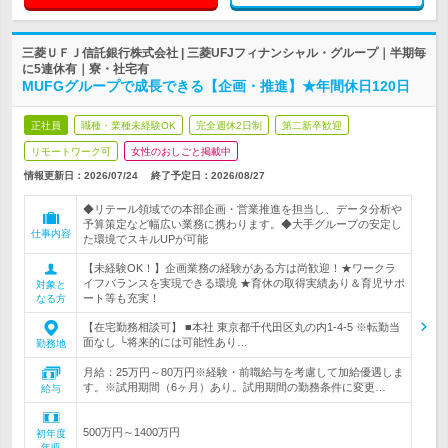
三菱ＵＦＪ信託銀行株式会社 | 三菱UFJフィナンシャル・グループ｜半期毎
に5連休有｜寮・社宅有
MUFGグループで成長できる【企画・推進】★年間休日120日
正社員
職種・業種未経験OK
完全週休2日制
第二新卒歓迎
リモートワーク可
女性のおしごと掲載中
情報更新日：2026/07/24
終了予定日：
2026/08/27
◆リテール領域での本部企画・営業推進を担当し、データ分析や
予算策定など幅広い業務に携わります。◆大手グループの安定し
仕事内容
た環境でスキルUPが可能
【未経験OK！】企画業務の経験がある方は尚歓迎！★ワークラ
イフバランスを実現できる環境 ★育休の取得実績あり＆育児サポ
対象と
ート等も充実！
なる方
【在宅勤務相談可】 ■本社 東京都千代田区丸の内1-4-5 ※転勤当
面なし └将来的には可能性あり…
勤務地
月給：25万円～80万円※経験・前職給与を考慮して加給優遇しま
す。※試用期間（6ヶ月）あり。試用期間の勤務条件に変更…
給与
500万円～1400万円
初年度
年収