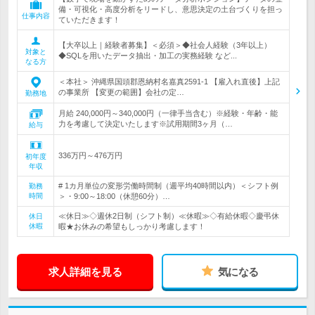
備・可視化・高度分析をリードし、意思決定の土台づくりを担っ
仕事内容
ていただきます！
【大卒以上｜経験者募集】＜必須＞◆社会人経験（3年以上）
対象と
◆SQLを用いたデータ抽出・加工の実務経験 など...
なる方
＜本社＞ 沖縄県国頭郡恩納村名嘉真2591-1 【雇入れ直後】上記
の事業所 【変更の範囲】会社の定…
勤務地
月給 240,000円～340,000円（一律手当含む）※経験・年齢・能
力を考慮して決定いたします※試用期間3ヶ月（…
給与
336万円～476万円
初年度
年収
# 1カ月単位の変形労働時間制（週平均40時間以内）＜シフト例
勤務
時間
＞・9:00～18:00（休憩60分）…
≪休日≫◇週休2日制（シフト制）≪休暇≫◇有給休暇◇慶弔休
休日
休暇
暇★お休みの希望もしっかり考慮します！
求人詳細を見る
気になる