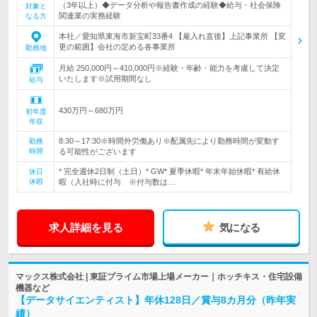
（3年以上）◆データ分析や報告書作成の経験◆給与・社会保険
対象と
関連業の実務経験
なる方
本社／愛知県東海市新宝町33番4 【雇入れ直後】上記事業所 【変
更の範囲】会社の定める各事業所
勤務地
月給 250,000円～410,000円※経験・年齢・能力を考慮して決定
いたします※試用期間なし
給与
430万円～680万円
初年度
年収
8:30～17:30※時間外労働あり※配属先により勤務時間が変動す
勤務
時間
る可能性がございます
* 完全週休2日制（土日）* GW* 夏季休暇* 年末年始休暇* 有給休
休日
休暇
暇（入社時に付与 ※付与数は…
求人詳細を見る
気になる
マックス株式会社 | 東証プライム市場上場メーカー｜ホッチキス・住宅設備
機器など
【データサイエンティスト】年休128日／賞与8カ月分（昨年実
績）