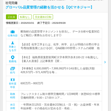
社宅完備
グローバル品質管理の経験を活かせる【QCマネジャー】
正社員
転勤なし
完全週休2日制
情報更新日：2026/03/31
終了予定日：
2026/09/28
断熱材の品質管理マネジメントを担当し、データ分析や監査対応
など幅広い業務をお任せします◎
仕事内容
【必須】化学工学または、化学、科学、またが同様の分野の学士
対象と
号/類似製造業におけるQC、QA経験/JIS管理システムの経験 他
なる方
【本社】 福島県双葉郡富岡町大字本岡字赤木100-22 ※転勤なし
【雇入れ直後】上記事業所 【変…
勤務地
【年俸制】6,000,008円～7,999,992円※14分割した金額(月額
428,572円～571,428円)を毎…
給与
600万円～800万円
初年度
年収
フレックスタイム制※標準労働時間／1日8時間・休憩60分※標準
勤務
時間
労働時間帯／8:00～17:00※コア…
・年間休日125日・完全週休2日制(土・日・祝)・お盆休暇・年末
休日
休暇
年始休暇・その他会社が定める日・有給…