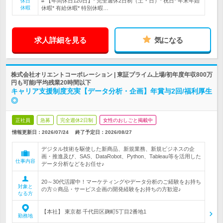
# 【年間休日120日】* 完全週休2日制（土・日）* 祝日* 年末年始
休日
休暇
休暇* 有給休暇* 特別休暇…
求人詳細を見る
気になる
株式会社オリエントコーポレーション | 東証プライム上場/初年度年収800万
円も可能/平均残業20時間以下
キャリア支援制度充実【データ分析・企画】年賞与2回/福利厚生
◎
正社員
急募
完全週休2日制
女性のおしごと掲載中
情報更新日：2026/07/24
終了予定日：
2026/08/27
デジタル技術を駆使した新商品、新規業務、新規ビジネスの企
画・推進及び、SAS、DataRobot、Python、Tableau等を活用した
仕事内容
データ分析などをお任せ♪
20～30代活躍中！マーケティングやデータ分析のご経験をお持ち
対象と
の方☆商品・サービス企画の開発経験をお持ちの方歓迎♪
なる方
【本社】 東京都 千代田区麹町5丁目2番地1
勤務地