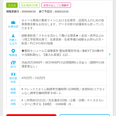
正社員
完全週休2日制
女性のおしごと掲載中
情報更新日：2026/06/19
終了予定日：
2026/12/10
ホイール製造の量産ラインにおける生産性・品質向上のための改
善業務全般をお任せします。データ分析や設備保全も担っていた
仕事内容
だきます。
経験者歓迎！スキルを活かして働ける環境★＜必須＞高卒以上か
つ理工学部系出身で、生産技術・生産準備の経験をお持ちの方＜
対象と
歓迎＞PLCやCADの知識
なる方
◆豊田モジュール工場事業所 愛知県豊田市鴻ノ巣町4丁目4番6号
※当面転勤なし 【雇入れ直後】上記…
勤務地
月給25万3000円～36万4000円※試用期間6ヵ月あり（期間中の待
遇変更なし）
給与
470万円～710万円
初年度
年収
# フレックスタイム制標準労働時間 1日8時間／休憩60分コアタイ
勤務
時間
ムなし標準労働時間帯 8:00～1…
# ＼年間休日121日／完全週休2日制（土曜・日曜）※トヨタカレ
休日
休暇
ンダーに準ずる【休暇】・GW休暇（9…