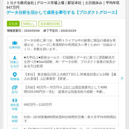
トヨクモ株式会社 | グロース市場上場｜駅近本社｜土日祝休み｜平均年収
947万円
データ分析を活かして成長を牽引する【プロダクトグロース】
正社員
転勤なし
完全週休2日制
情報更新日：2026/05/08
終了予定日：
2026/10/29
データ分析に基づき、無料トライアル中の顧客に製品の価値を実
感させ、スムーズに有償契約や利用拡大へ導くための「仕組みづ
仕事内容
くり」全般を担います。
■大卒以上■新規セールス・CS経験とデータに基づく課題解決力
を持つ方■SaaS経験、AI・データ分析、プロダクト改善の知見が
対象と
ある方は歓迎
なる方
【本社】 東京都品川区上大崎3丁目1-1 JR東急目黒ビル14階 【雇
入れ直後】上記事業所 【変更…
勤務地
【月給】40万円～70万円※上記には固定残業代として45時
間/104,046円分～含む 超過分は別途支給※経験・年齢…
給与
640万円～1120万円
初年度
年収
9:00～18:00実働8時間休憩60分時間外労働：有※月平均45時間以
勤務
時間
下