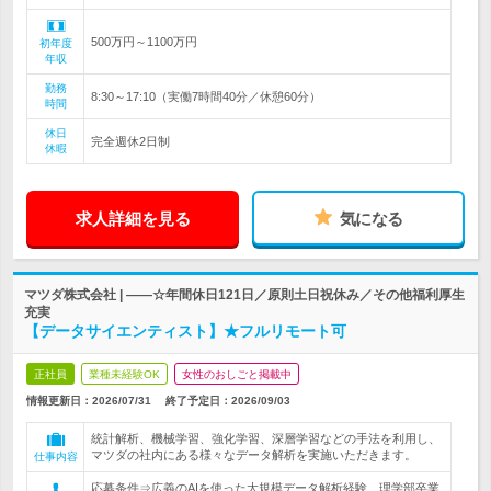
500万円～1100万円
初年度
年収
勤務
8:30～17:10（実働7時間40分／休憩60分）
時間
休日
完全週休2日制
休暇
求人詳細を見る
気になる
マツダ株式会社 | ――☆年間休日121日／原則土日祝休み／その他福利厚生
充実
【データサイエンティスト】★フルリモート可
正社員
業種未経験OK
女性のおしごと掲載中
情報更新日：2026/07/31
終了予定日：
2026/09/03
統計解析、機械学習、強化学習、深層学習などの手法を利用し、
マツダの社内にある様々なデータ解析を実施いただきます。
仕事内容
応募条件⇒広義のAIを使った大規模データ解析経験、理学部卒業