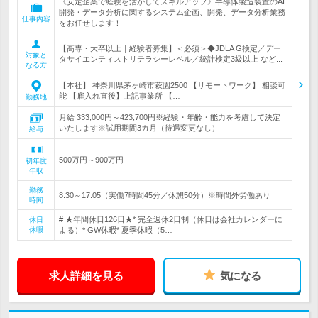
《安定企業で経験を活かしてスキルアップ》半導体製造装置のAI
開発・データ分析に関するシステム企画、開発、データ分析業務
仕事内容
をお任せします！
【高専・大卒以上｜経験者募集】＜必須＞◆JDLA G検定／デー
対象と
タサイエンティストリテラシーレベル／統計検定3級以上 など...
なる方
【本社】 神奈川県茅ヶ崎市萩園2500 【リモートワーク】 相談可
能 【雇入れ直後】上記事業所 【…
勤務地
月給 333,000円～423,700円※経験・年齢・能力を考慮して決定
いたします※試用期間3カ月（待遇変更なし）
給与
500万円～900万円
初年度
年収
勤務
8:30～17:05（実働7時間45分／休憩50分）※時間外労働あり
時間
# ★年間休日126日★* 完全週休2日制（休日は会社カレンダーに
休日
休暇
よる）* GW休暇* 夏季休暇（5…
求人詳細を見る
気になる