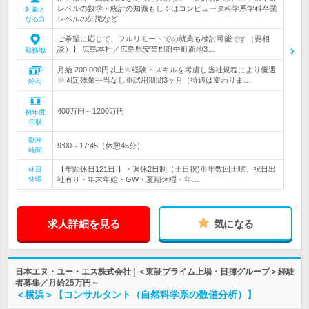
レベルの数学・統計の知識もしくはコンピュータ科学系学科卒業
対象と
レベルの知識など
なる方
ご希望に応じて、フルリモートでの就業も検討可能です（要相
談）】 広島本社／広島県安芸郡府中町新地3…
勤務地
月給 200,000円以上※経験・スキルを考慮し当社規程により優遇
※固定残業手当なし※試用期間3ヶ月（待遇は変わりま…
給与
400万円～1200万円
初年度
年収
勤務
9:00～17:45（休憩45分）
時間
【年間休日121日 】・週休2日制（土日祝)※年数回土曜、祝日出
休日
休暇
社有り・年末年始・GW・夏期休暇・年…
求人詳細を見る
気になる
日本エヌ・ユー・エス株式会社 | ＜東証プライム上場・日揮グループ＞経験
者募集／月給25万円～
＜横浜＞【コンサルタント（自然科学系の数値分析）】