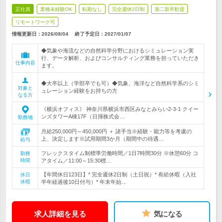
正社員
業種未経験OK
転勤なし
完全週休2日制
第二新卒歓迎
リモートワーク可
情報更新日：2026/08/04
終了予定日：
2027/01/07
◆気象や海流などの自然科学分野におけるシミュレーション実
行、データ解析、およびコンサルティング業務を担っていただき
仕事内容
ます。
◆大卒以上（学部卒でも可）◆気象、海洋など自然科学系のシミ
対象と
ュレーション経験をお持ちの方
なる方
《横浜オフィス》 神奈川県横浜市西区みなとみらい2-3-1 クイー
ンズタワーA棟17F（日揮株式会…
勤務地
月給250,000円～450,000円 ＋ 諸手当※経験・能力等を考慮の
上、決定します※試用期間3か月（期間中の待遇…
給与
フレックスタイム制標準労働時間／1日7時間30分 ※休憩60分 コ
勤務
時間
アタイム／11:00～15:30標…
【年間休日123日】* 完全週休2日制（土日祝）* 有給休暇（入社
休日
休暇
半年経過後10日付与）* 年末年始…
求人詳細を見る
気になる