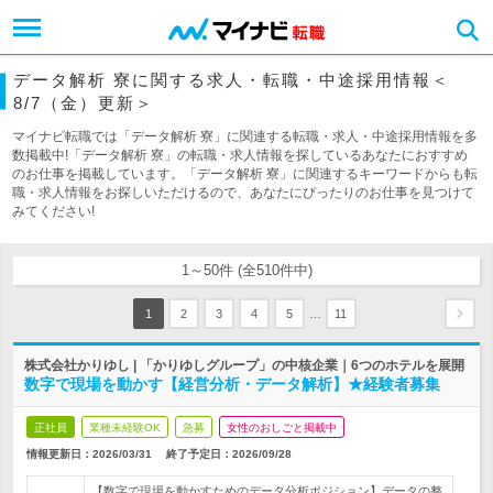
データ解析 寮に関する求人・転職・中途採用情報＜
8/7（金）更新＞
マイナビ転職では「データ解析 寮」に関連する転職・求人・中途採用情報を多
数掲載中!「データ解析 寮」の転職・求人情報を探しているあなたにおすすめ
のお仕事を掲載しています。「データ解析 寮」に関連するキーワードからも転
職・求人情報をお探しいただけるので、あなたにぴったりのお仕事を見つけて
みてください!
1～50件 (全510件中)
…
1
2
3
4
5
11
株式会社かりゆし | 「かりゆしグループ」の中核企業｜6つのホテルを展開
数字で現場を動かす【経営分析・データ解析】★経験者募集
正社員
業種未経験OK
急募
女性のおしごと掲載中
情報更新日：2026/03/31
終了予定日：
2026/09/28
【数字で現場を動かすためのデータ分析ポジション】データの整