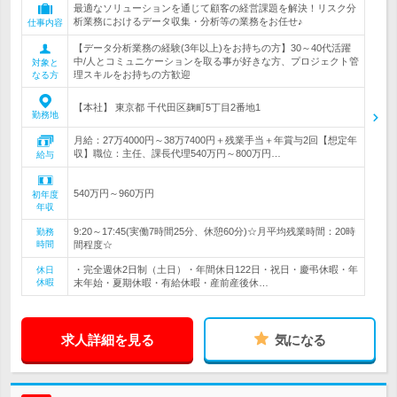
最適なソリューションを通じて顧客の経営課題を解決！リスク分
析業務におけるデータ収集・分析等の業務をお任せ♪
仕事内容
【データ分析業務の経験(3年以上)をお持ちの方】30～40代活躍
中/人とコミュニケーションを取る事が好きな方、プロジェクト管
対象と
理スキルをお持ちの方歓迎
なる方
【本社】 東京都 千代田区麹町5丁目2番地1
勤務地
月給：27万4000円～38万7400円＋残業手当＋年賞与2回【想定年
収】職位：主任、課長代理540万円～800万円…
給与
540万円～960万円
初年度
年収
9:20～17:45(実働7時間25分、休憩60分)☆月平均残業時間：20時
勤務
時間
間程度☆
・完全週休2日制（土日）・年間休日122日・祝日・慶弔休暇・年
休日
休暇
末年始・夏期休暇・有給休暇・産前産後休…
求人詳細を見る
気になる