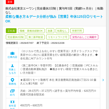
新着
株式会社東京エーワン | 完全週休2日制｜賞与年3回（実績5ヶ月分）｜転勤
なし
柔軟な働き方＆データ分析が強み【営業】年休125日◎リモート
OK
正社員
職種・業種未経験OK
急募
転勤なし
学歴不問
完全週休2日制
第二新卒歓迎
リモートワーク可
女性のおしごと掲載中
情報更新日：2026/07/07
終了予定日：
2026/12/28
《ロジカルで売上を出しやすい営業手法》大手ドラッグストアや
美容サロン向けに提案営業を行い顧客課題の解決へ導きます。◆
仕事内容
全社員にAIアカウント付与
《第二新卒OK！学歴不問》【応募条件】◇営業経験 ◇PCスキル
◇普通自動車運転免許 ◆働きやすい環境で営業スキルを磨きた
対象と
い方大歓迎！
なる方
★週2回リモート勤務可 本社 東京都豊島区南池袋1丁目21-10 藤
久ビル東1号館 6Ｆ
勤務地
月給：28.0万円～37.2万円＋諸手当＋賞与平均年収：620万円※
残業代別途全額支給
給与
450万円～600万円
初年度