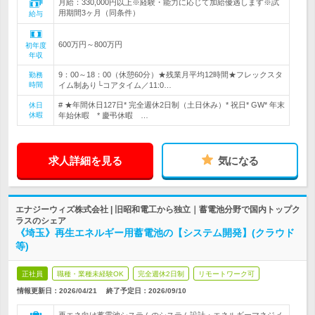
月給：330,000円以上※経験・能力に応じて加給優遇します※試
用期間3ヶ月（同条件）
給与
600万円～800万円
初年度
年収
9：00～18：00（休憩60分）★残業月平均12時間★フレックスタ
勤務
時間
イム制あり└コアタイム／11:0…
# ★年間休日127日* 完全週休2日制（土日休み）* 祝日* GW* 年末
休日
休暇
年始休暇 * 慶弔休暇 …
求人詳細を見る
気になる
エナジーウィズ株式会社 | 旧昭和電工から独立｜蓄電池分野で国内トップク
ラスのシェア
《埼玉》再生エネルギー用蓄電池の【システム開発】(クラウド
等)
正社員
職種・業種未経験OK
完全週休2日制
リモートワーク可
情報更新日：2026/04/21
終了予定日：
2026/09/10