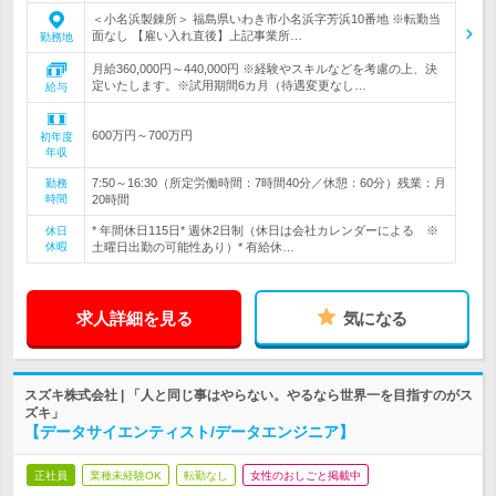
＜小名浜製錬所＞ 福島県いわき市小名浜字芳浜10番地 ※転勤当
面なし 【雇い入れ直後】上記事業所…
勤務地
月給360,000円～440,000円 ※経験やスキルなどを考慮の上、決
定いたします。※試用期間6カ月（待遇変更なし…
給与
600万円～700万円
初年度
年収
7:50～16:30（所定労働時間：7時間40分／休憩：60分）残業：月
勤務
時間
20時間
* 年間休日115日* 週休2日制（休日は会社カレンダーによる ※
休日
休暇
土曜日出勤の可能性あり）* 有給休…
求人詳細を見る
気になる
スズキ株式会社 | 「人と同じ事はやらない。やるなら世界一を目指すのがス
ズキ」
【データサイエンティスト/データエンジニア】
正社員
業種未経験OK
転勤なし
女性のおしごと掲載中