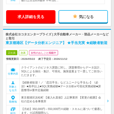
休暇
後の土日含め9連休 ※年1回…
求人詳細を見る
気になる
株式会社ヨコタエンタープライズ | 大手自動車メーカー・部品メーカーなど
と取引
東京都港区【データ分析エンジニア】 ★手当充実 ★経験者歓迎
正社員
急募
女性のおしごと掲載中
情報更新日：2026/05/22
終了予定日：
2026/11/12
クライアントのビジネス課題に対し、課題整理からデータ設計、
SQLによる抽出・集計、可視化、施策提案まで一貫してご担当い
仕事内容
ただきます。
【経験者歓迎！／「恋活手当」などユニークな手当も♪】《必
須》■高卒以上■SQL実務経験■データ分析or可視化実務経験■課
対象と
題整理or要件定義経験
なる方
東京都港区浜松町 【雇入れ直後】上記事業所 【変更の範囲】会
社の定める各事業所
勤務地
【月給】350,000円～550,000円※経験・スキルに基づいて優遇し
ます。※試用期間なし
給与