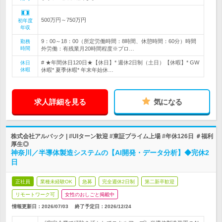
500万円～750万円
初年度
年収
9：00～18：00（所定労働時間：8時間、休憩時間：60分）時間
勤務
時間
外労働：有残業月20時間程度※プロ…
# ★年間休日120日★【休日】* 週休2日制（土日）【休暇】* GW
休日
休暇
休暇* 夏季休暇* 年末年始休…
求人詳細を見る
気になる
株式会社アルバック | #UIターン歓迎 #東証プライム上場 #年休126日 ＃福利
厚生◎
神奈川／半導体製造システムの【AI開発・データ分析】◆完休2
日
正社員
業種未経験OK
急募
完全週休2日制
第二新卒歓迎
リモートワーク可
女性のおしごと掲載中
情報更新日：2026/07/03
終了予定日：
2026/12/24