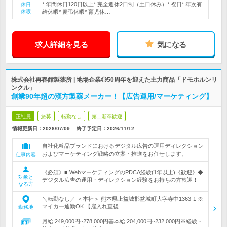
* 年間休日120日以上* 完全週休2日制（土日休み）* 祝日* 年次有
休日
休暇
給休暇* 慶弔休暇* 育児休…
求人詳細を見る
気になる
株式会社再春館製薬所 | 地場企業◎50周年を迎えた主力商品「ドモホルンリ
ンクル」
創業90年超の漢方製薬メーカー！【広告運用/マーケティング】
正社員
急募
転勤なし
第二新卒歓迎
情報更新日：2026/07/09
終了予定日：
2026/11/12
自社化粧品ブランドにおけるデジタル広告の運用ディレクション
およびマーケティング戦略の立案・推進をお任せします。
仕事内容
《必須》■ WebマーケティングのPDCA経験(1年以上)《歓迎》◆
対象と
デジタル広告の運用・ディレクション経験をお持ちの方歓迎！
なる方
＼転勤なし／ ＜本社＞ 熊本県上益城郡益城町大字寺中1363-1 ※
マイカー通勤OK 【雇入れ直後…
勤務地
月給:249,000円~278,000円基本給:204,000円~232,000円※経験・