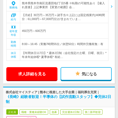
熊本県熊本市南区流通団地2丁目5番 ※転勤の可能性あり 【雇入
れ直後】上記事業所 【変更の範囲】会…
勤務地
【月給】30万円～35万円＋諸手当※上記には固定残業代(40時間
分：61,000円～67,000円分)が含まれていま…
給与
450万円～600万円
初年度
年収
勤務
8:00～16:45（実働7時間55分／休憩50分）時間外労働有無：有
時間
【年間休日117日】* 週休2日制（会社指定の土曜、日曜、祝日）*
休日
休暇
年末年始休暇* 夏季休暇* 有給…
求人詳細を見る
気になる
株式会社マイスティア | 熊本に根差した大手企業｜福利厚生充実｜
《長崎》経験者歓迎！半導体の【試作流動スタッフ】◆完休2日
制
正社員
職種・業種未経験OK
急募
完全週休2日制
第二新卒歓迎