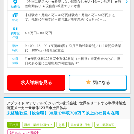
【全国に拠点あり★希望しない転勤なし★U・Iターン歓迎】 ★時
差出勤あり ★現住所×希望エリア考慮…
勤務地
未経験者：月給23万～40万円経験者：月給25万～50万円加え
て、残業代全額支給＋賞与2回(前年度約4.0ヵ月分)＋…
給与
400万円～800万円
初年度
年収
9：00～18：00（実働8時間）◎月平均残業時間／11.1時間◎残業
勤務
時間
代「100％」(1分単位)支給
# ★年間休日122日完全週休2日制（土日祝）※定例会のため、祝
休日
休暇
日のある週に土曜出勤の可能性あり* …
求人詳細を見る
気になる
アプライド マテリアルズ ジャパン株式会社 | 世界をリードする半導体製造
装置メーカー◆年休123日◆土日休み
未経験歓迎【総合職】30歳で年収700万円以上の社員も在籍
正社員
職種・業種未経験OK
急募
完全週休2日制
第二新卒歓迎
女性のおしごと掲載中