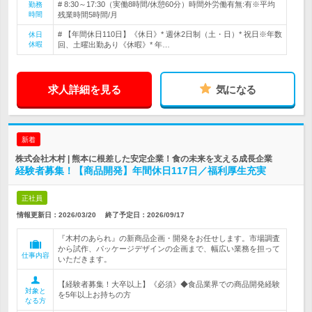
# 8:30～17:30（実働8時間/休憩60分）時間外労働有無:有※平均
勤務
時間
残業時間5時間/月
# 【年間休日110日】《休日》* 週休2日制（土・日）* 祝日※年数
休日
休暇
回、土曜出勤あり《休暇》* 年…
求人詳細を見る
気になる
新着
株式会社木村 | 熊本に根差した安定企業！食の未来を支える成長企業
経験者募集！【商品開発】年間休日117日／福利厚生充実
正社員
情報更新日：2026/03/20
終了予定日：
2026/09/17
『木村のあられ』の新商品企画・開発をお任せします。市場調査
から試作、パッケージデザインの企画まで、幅広い業務を担って
仕事内容
いただきます。
【経験者募集！大卒以上】《必須》◆食品業界での商品開発経験
対象と
を5年以上お持ちの方
なる方