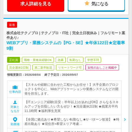
求人詳細を見る
気になる
新着
株式会社テクノプロ | テクノプロ・IT社｜完全土日祝休み｜フルリモート案
件あり♪
WEBアプリ・業務システムの【PG・SE】★年休122日★定着率
9割
正社員
職種・業種未経験OK
急募
転勤なし
学歴不問
完全週休2日制
第二新卒歓迎
リモートワーク可
女性のおしごと掲載中
情報更新日：2026/08/04
終了予定日：
2026/09/07
【スキルや経験に合わせた工程からお任せ！】大手企業のプロジ
ェクトを中心に、Webアプリケーションや業務システムなどの開
仕事内容
発を担当します。
【ITエンジニア経験(目安：半年以上)があればOK】さらなるスキ
ルアップを目指したい方もぜひ！★完全週休2日制 ★残業月平均
対象と
11.1時間 ★福利厚生充実
なる方
【全国に拠点あり★希望しない転勤なし★U・Iターン歓迎】 ★時
差出勤あり ★現住所×希望エリア考慮…
勤務地