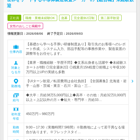
迎
正社員
職種・業種未経験OK
急募
完全週休2日制
第二新卒歓迎
女性のおしごと掲載中
情報更新日：2026/08/06
終了予定日：
2026/09/03
【基礎から学べる手厚い研修制度あり】取引先のお客様へのレポ
ート作成、システム入力、部品手配等の事務作業や、製造装置の
仕事内容
調整等をお任せします。
【業界・職種経験・学歴不問】◆文系出身者も活躍中 ◆未経験ス
タートが8割 ◎完全週休2日 ◎残業月15h程度◎前職より年収100
対象と
万円以上UPの実績も多数
なる方
【UIターン歓迎／転居費用は会社負担】 【全国募集】北海道・岩
手・山形・茨城・東京・石川・富山・三…
勤務地
◆大卒：月給38万5,000円以上◆高卒・その他：月給32万0,000円
以上＜上記以外の方＞◆短大・専門卒：月給33…
給与
450万円～980万円
初年度
年収
9:00～17:30（実働時間7.5時間）※勤務地によって若干異なる場
勤務
時間
合があります。※フレックスタイ…