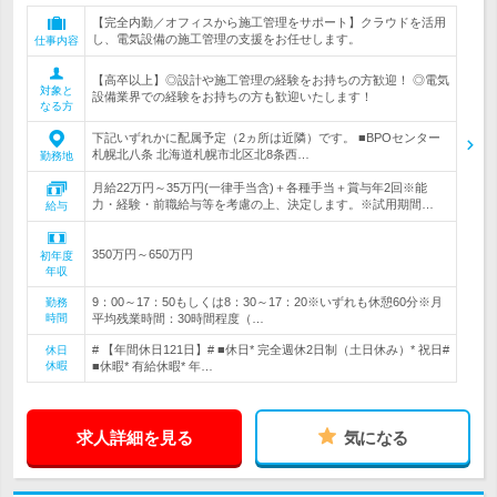
【完全内勤／オフィスから施工管理をサポート】クラウドを活用
し、電気設備の施工管理の支援をお任せします。
仕事内容
【高卒以上】◎設計や施工管理の経験をお持ちの方歓迎！ ◎電気
対象と
設備業界での経験をお持ちの方も歓迎いたします！
なる方
下記いずれかに配属予定（2ヵ所は近隣）です。 ■BPOセンター
札幌北八条 北海道札幌市北区北8条西…
勤務地
月給22万円～35万円(一律手当含)＋各種手当＋賞与年2回※能
力・経験・前職給与等を考慮の上、決定します。※試用期間…
給与
350万円～650万円
初年度
年収
9：00～17：50もしくは8：30～17：20※いずれも休憩60分※月
勤務
時間
平均残業時間：30時間程度（…
# 【年間休日121日】# ■休日* 完全週休2日制（土日休み）* 祝日#
休日
休暇
■休暇* 有給休暇* 年…
求人詳細を見る
気になる