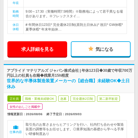
年収
9:00～17:30（実働時間7.5時間）※勤務地によって若干異なる場
勤務
時間
合があります。※フレックスタイ…
# 年間休日123日* 完全週休2日制(原則土日休み)* 祝日* GW休暇*
休日
休暇
夏季休暇* 年末年始休…
求人詳細を見る
気になる
アプライド マテリアルズ ジャパン株式会社 | 年休123日◆30歳で年収700万
円以上の社員も在籍◆残業月15h程度
世界的な半導体製造装置メーカーの【総合職】未経験OK◆土日
休み
正社員
職種・業種未経験OK
急募
完全週休2日制
第二新卒歓迎
女性のおしごと掲載中
情報更新日：2026/08/06
終了予定日：
2026/09/03
取引先のお客さまからヒアリングを行い、社内打ち合わせや製造
装置の調整等をお任せします。◎業界知識の基礎から学べる手厚
仕事内容
い研修制度あり