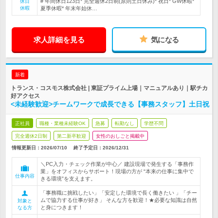
# 年間休日123日* 完全週休2日制(原則土日休み)* 祝日* GW休暇*
休日
休暇
夏季休暇* 年末年始休…
求人詳細を見る
気になる
新着
トランス・コスモス株式会社 | 東証プライム上場｜マニュアルあり｜駅チカ
好アクセス
<未経験歓迎>チームワークで成長できる【事務スタッフ】土日祝
正社員
職種・業種未経験OK
急募
転勤なし
学歴不問
完全週休2日制
第二新卒歓迎
女性のおしごと掲載中
情報更新日：2026/07/10
終了予定日：
2026/12/31
＼PC入力・チェック作業が中心／ 建設現場で発生する「事務作
業」をオフィスからサポート！現場の方が “本来の仕事に集中で
仕事内容
きる環境”を支えます。
「事務職に挑戦したい」「安定した環境で長く働きたい 」「チー
ムで協力する仕事が好き」 そんな方を歓迎！★必要な知識は自然
対象と
と身につきます！
なる方