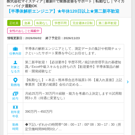
株式会社マイスティア | 最新ITで業務改善をサポート｜転勤なし｜マイカ
ー・バイク通勤OK
【半導体解析エンジニア】★年休120日以上★第二新卒歓迎
正社員
急募
転勤なし
学歴不問
完全週休2日制
第二新卒歓迎
女性のおしごと掲載中
情報更新日：2026/06/02
終了予定日：
2026/11/23
半導体の解析エンジニアとして、測定データの集計や初期チェッ
クといったサポート業務を中心にお任せします。
仕事内容
第二新卒歓迎！【必須要件】学歴不問／統計的管理手法の基礎知
識／Excel中級スキルをお持ちの方【歓迎要件】半導体製品の解
対象と
析・開発経験など
なる方
【転勤なし】＜本店＞熊本県合志市福原1-35 【雇入れ直後】上記
事業所 【変更の範囲】会社の定める…
勤務地
月給25万円～30万円※経験・能力を考慮の上決定します※試用期
間3ヶ月（待遇に変更なし）
給与
390万円～450万円
初年度
年収
◆下記いずれかの時間帯* 08：00～17：00* 08：30～17：30（所
勤務
時間
定労働時間8時間0分／…