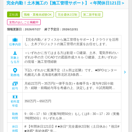
完全内勤！土木施工の【施工管理サポート】＜年間休日121日＞
正社員
職種・業種未経験OK
完全週休2日制
第二新卒歓迎
女性のおしごと掲載中
情報更新日：2026/07/27
終了予定日：
2026/12/31
【完全内勤／オフィスから施工管理をサポート】クラウドを活用
し、土木プロジェクトの施工管理の支援をお任せします。
仕事内容
＜いずれかに当てはまる方は歓迎＞◎建築、土木、電気学科のい
ずれか卒の方 ◎CADでの図面作成スキル ◎建築、土木いずれか
対象と
の現場・施工管理経験
なる方
下記いずれかに配属予定（2ヵ所は近隣）です。 ■BPOセンター
札幌北八条 北海道札幌市北区北8条西…
勤務地
月給22万円～35万円(一律手当含)＋各種手当＋賞与年2回※能
力・経験・前職給与等を考慮の上、決定します。※試用期間…
給与
350万円～650万円
初年度
年収
9：00～17：50（実働7時間50分）もしくは8：30～17：20（実働
勤務
時間
7時間50分）※いずれも休…
# 【年間休日121日】# ■休日* 完全週休2日制（土日休み）* 祝日#
休日
休暇
■休暇* 有給休暇* 年…