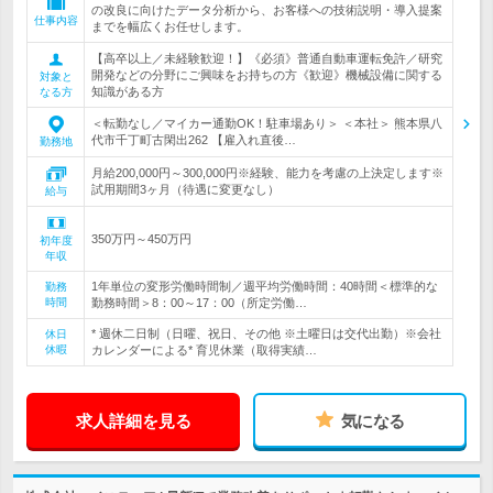
の改良に向けたデータ分析から、お客様への技術説明・導入提案
仕事内容
までを幅広くお任せします。
【高卒以上／未経験歓迎！】《必須》普通自動車運転免許／研究
開発などの分野にご興味をお持ちの方《歓迎》機械設備に関する
対象と
知識がある方
なる方
＜転勤なし／マイカー通勤OK！駐車場あり＞ ＜本社＞ 熊本県八
代市千丁町古閑出262 【雇入れ直後…
勤務地
月給200,000円～300,000円※経験、能力を考慮の上決定します※
試用期間3ヶ月（待遇に変更なし）
給与
350万円～450万円
初年度
年収
1年単位の変形労働時間制／週平均労働時間：40時間＜標準的な
勤務
時間
勤務時間＞8：00～17：00（所定労働…
* 週休二日制（日曜、祝日、その他 ※土曜日は交代出勤）※会社
休日
休暇
カレンダーによる* 育児休業（取得実績…
求人詳細を見る
気になる