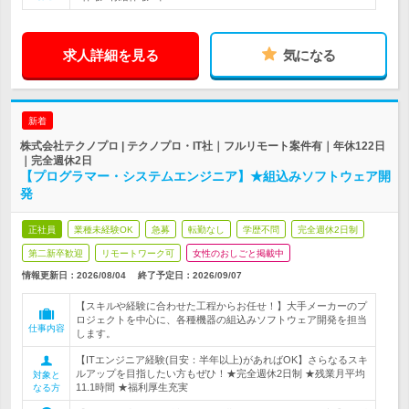
求人詳細を見る
気になる
新着
株式会社テクノプロ | テクノプロ・IT社｜フルリモート案件有｜年休122日
｜完全週休2日
【プログラマー・システムエンジニア】★組込みソフトウェア開
発
正社員
業種未経験OK
急募
転勤なし
学歴不問
完全週休2日制
第二新卒歓迎
リモートワーク可
女性のおしごと掲載中
情報更新日：2026/08/04
終了予定日：
2026/09/07
【スキルや経験に合わせた工程からお任せ！】大手メーカーのプ
ロジェクトを中心に、各種機器の組込みソフトウェア開発を担当
仕事内容
します。
【ITエンジニア経験(目安：半年以上)があればOK】さらなるスキ
ルアップを目指したい方もぜひ！★完全週休2日制 ★残業月平均
対象と
11.1時間 ★福利厚生充実
なる方