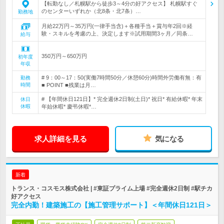
【転勤なし／札幌駅から徒歩3～4分の好アクセス】 札幌駅すぐ
のセンターいずれか（北8条・北7条）…
勤務地
月給22万円～35万円(一律手当含)＋各種手当＋賞与年2回※経
験・スキルを考慮の上、決定します※試用期間3ヶ月／同条…
給与
350万円～650万円
初年度
年収
# 9：00～17：50(実働7時間50分／休憩60分)時間外労働有無：有
勤務
時間
■ POINT ■残業は月…
# 【年間休日121日】* 完全週休2日制(土日)* 祝日* 有給休暇* 年末
休日
休暇
年始休暇* 慶弔休暇*…
求人詳細を見る
気になる
新着
トランス・コスモス株式会社 | #東証プライム上場 #完全週休2日制 #駅チカ
好アクセス
完全内勤！建築施工の【施工管理サポート】＜年間休日121日＞