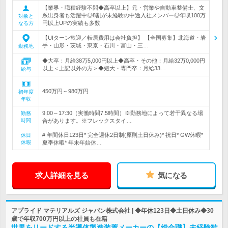
【業界・職種経験不問◆高卒以上】元・営業や自動車整備士、文
系出身者も活躍中◎8割が未経験の中途入社メンバー◎年収100万
対象と
円以上UPの実績も多数
なる方
【UIターン歓迎／転居費用は会社負担】 【全国募集】北海道・岩
手・山形・茨城・東京・石川・富山・三…
勤務地
◆大卒：月給38万5,000円以上◆高卒・その他：月給32万0,000円
以上＜上記以外の方＞◆短大・専門卒：月給33…
給与
450万円～980万円
初年度
年収
9:00～17:30（実働時間7.5時間）※勤務地によって若干異なる場
勤務
時間
合があります。※フレックスタイ…
# 年間休日123日* 完全週休2日制(原則土日休み)* 祝日* GW休暇*
休日
休暇
夏季休暇* 年末年始休…
求人詳細を見る
気になる
アプライド マテリアルズ ジャパン株式会社 | ◆年休123日◆土日休み◆30
歳で年収700万円以上の社員も在籍
世界をリードする半導体製造装置メーカーの【総合職】未経験歓