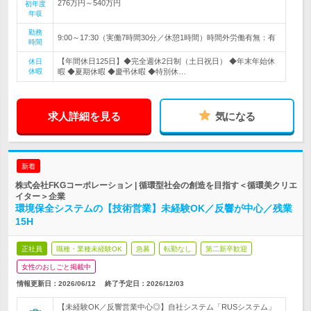
276万円～540万円
初年度
年収
勤務
9:00～17:30（実働7時間30分／休憩1時間）時間外労働有無：有
時間
【年間休日125日】◆完全週休2日制（土日祝日） ◆年末年始休
休日
休暇
暇 ◆夏期休暇 ◆慶弔休暇 ◆特別休…
求人詳細を見る
気になる
新着
株式会社FKGコーポレーション | 循環型社会の創造を目指す＜循環美クリエ
イター＞企業
環境保全システムの【技術営業】未経験OK／反響が中心／残業
15H
正社員
職種・業種未経験OK
急募
転勤なし
第二新卒歓迎
女性のおしごと掲載中
情報更新日：2026/06/12
終了予定日：
2026/12/03
【未経験OK／反響営業中心◎】自社システム「RUSシステム」