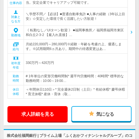
当。安定企業でキャリアアップ可能です。
仕事内容
＼学歴不問／【必須】■普通自動車免許 ■人事の経験（3年以上目
対象と
安）☆安定した環境で長く活躍したい方歓迎！
なる方
《 転勤なし／UIターン歓迎 》 ■福岡事務所／ 福岡県福岡市東区
和白丘2-3-2 【雇入れ直後】…
勤務地
月給220,000円～280,000円※経験・年齢を考慮の上、優遇しま
す。※試用期間6ヵ月あり。期間中の待遇変更はあ…
給与
330万円～420万円
初年度
年収
# 1年単位の変形労働時間制* 週平均労働時間：40時間* 標準的な
勤務
時間
勤務時間：10:00～19:00…
＜年間休日110日＞* 完全週休2日制（土日）* 有給休暇* 慶弔休暇
休日
休暇
* 育児休暇* 産休・育休（取…
求人詳細を見る
気になる
株式会社福岡銀行 | プライム上場「ふくおかフィナンシャルグループ」のコ