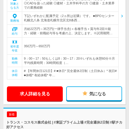
◎CADを扱った経験 ◎建材・土木学科卒の方 ◎建築・土木業界
対象と
での業務経験
なる方
下記いずれかに配属予定（2ヵ所は近隣）です。 ■BPOセンター
札幌北八条 北海道札幌市北区北8条西…
勤務地
月給22万円～35万円(一律手当含)＋各種手当＋賞与年2回※能
力・経験・前職給与等を考慮の上、決定します。※試用期間…
給与
350万円～650万円
初年度
年収
9：00～17：50もしくは8：30～17：20※いずれも休憩60分※月
勤務
時間
平均残業時間：30時間程度（…
# 【年間休日121日】# ■休日* 完全週休2日制（土日休み）* 祝日#
休日
休暇
■休暇* 有給休暇* 年…
求人詳細を見る
気になる
新着
トランス・コスモス株式会社 | #東証プライム上場 #完全週休2日制 #駅チカ
好アクセス