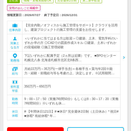
正社員
職種・業種未経験OK
完全週休2日制
第二新卒歓迎
女性のおしごと掲載中
情報更新日：2026/07/27
終了予定日：
2026/12/31
【完全内勤／オフィスから施工管理をサポート】クラウドを活用
し、建築プロジェクトの施工管理の支援をお任せします。
仕事内容
＜いずれかに当てはまる方は歓迎＞◎建築、土木、電気学科のい
ずれか卒の方 ◎CADでの図面作成スキル ◎建築、土木いずれか
対象と
の現場経験 ◎施工管理経験
なる方
下記いずれかに配属予定（2ヵ所は近隣）です。 ■BPOセンター
札幌北八条 北海道札幌市北区北8条西…
勤務地
月給22万円～35万円(一律手当含)＋各種手当＋賞与年2回※能
力・経験・前職給与等を考慮の上、決定します。※試用期間…
給与
350万円～650万円
初年度
年収
9：00～17：50（実働7時間50分）もしくは8：30～17：20（実働
勤務
時間
7時間50分）※いずれも休…
# 【年間休日121日】# ■休日* 完全週休2日制（土日休み）* 祝日#
休日
休暇
■休暇* 有給休暇* 年…