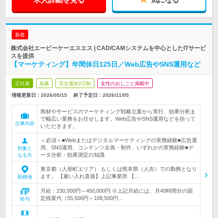
新着
株式会社エービーケーエスエス | CAD/CAMシステムを中心としたITサービ
スを提供
【マーケティング】年間休日125日／Web広告やSNS運用など
正社員
急募
完全週休2日制
女性のおしごと掲載中
情報更新日：2026/05/15
終了予定日：
2026/11/05
商材やサービスのマーケティング戦略立案から実行、効果分析ま
で幅広い業務をお任せします。Web広告やSNS運用などを担って
仕事内容
いただきます。
＜必須＞■Webまたはデジタルマーケティングの実務経験■広告運
用、SNS運用、コンテンツ企画・制作、いずれかの実務経験■デ
対象と
ータ分析・効果測定の知識
なる方
東京都（人形町エリア） もしくは熊本県（人吉）での勤務となり
ます。 【雇い入れ直後】上記事業所 【…
勤務地
月給：230,000円～450,000円 ※上記月給には、月40時間分の固
定残業代（55,500円～108,500円…
給与