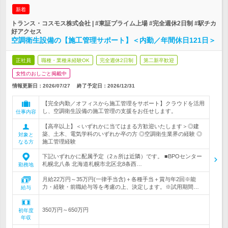
新着
トランス・コスモス株式会社 | #東証プライム上場 #完全週休2日制 #駅チカ
好アクセス
空調衛生設備の【施工管理サポート】＜内勤／年間休日121日＞
正社員
職種・業種未経験OK
完全週休2日制
第二新卒歓迎
女性のおしごと掲載中
情報更新日：2026/07/27
終了予定日：
2026/12/31
【完全内勤／オフィスから施工管理をサポート】クラウドを活用
し、空調衛生設備の施工管理の支援をお任せします。
仕事内容
【高卒以上】＜いずれかに当てはまる方歓迎いたします＞◎建
築、土木、電気学科のいずれか卒の方 ◎空調衛生業界の経験 ◎
対象と
施工管理経験
なる方
下記いずれかに配属予定（2ヵ所は近隣）です。 ■BPOセンター
札幌北八条 北海道札幌市北区北8条西…
勤務地
月給22万円～35万円(一律手当含)＋各種手当＋賞与年2回※能
力・経験・前職給与等を考慮の上、決定します。※試用期間…
給与
350万円～650万円
初年度
年収