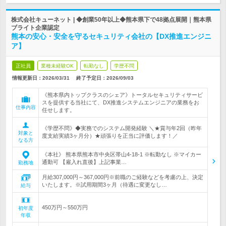
株式会社キューネット | ◆創業50年以上◆熊本県下で48拠点展開｜熊本県
ブライト企業認定
熊本の安心・安全を守るセキュリティ会社の【DX推進エンジニ
ア】
正社員
業種未経験OK
転勤なし
学歴不問
情報更新日：2026/03/31
終了予定日：
2026/09/03
《熊本県内トップクラスのシェア》トータルセキュリティサービ
スを提供する当社にて、DX推進システムエンジニアの業務をお
仕事内容
任せします。
《学歴不問》◆実務でのシステム開発経験 ＼★賞与年2回（昨年
対象と
度支給実績3ヶ月分）★頑張りを正当に評価します！／
なる方
《本社》 熊本県熊本市中央区帯山4-18-1 ※転勤なし ※マイカー
通勤可 【雇入れ直後】上記事業…
勤務地
月給307,000円～367,000円※前職のご経験などを考慮の上、決定
いたします。※試用期間3ヶ月（待遇に変更なし…
給与
450万円～550万円
初年度
年収