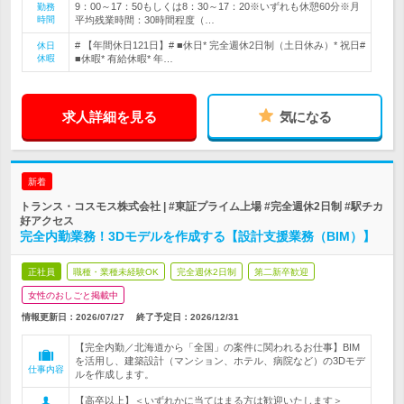
9：00～17：50もしくは8：30～17：20※いずれも休憩60分※月
勤務
時間
平均残業時間：30時間程度（…
# 【年間休日121日】# ■休日* 完全週休2日制（土日休み）* 祝日#
休日
休暇
■休暇* 有給休暇* 年…
求人詳細を見る
気になる
新着
トランス・コスモス株式会社 | #東証プライム上場 #完全週休2日制 #駅チカ
好アクセス
完全内勤業務！3Dモデルを作成する【設計支援業務（BIM）】
正社員
職種・業種未経験OK
完全週休2日制
第二新卒歓迎
女性のおしごと掲載中
情報更新日：2026/07/27
終了予定日：
2026/12/31
【完全内勤／北海道から「全国」の案件に関われるお仕事】BIM
を活用し、建築設計（マンション、ホテル、病院など）の3Dモデ
仕事内容
ルを作成します。
【高卒以上】＜いずれかに当てはまる方は歓迎いたします＞