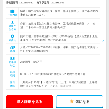
情報更新日：2026/06/12
終了予定日：
2026/12/03
鋳造工場の電気設備の点検・保全・修理を担当し、省エネ活動の
推進もお任せします。
仕事内容
必須：第三種電気主任技術者資格、工場設備関連経験 ／ 歓
対象と
迎：エネルギー管理士資格お持ちの方
なる方
熊本工場／熊本県菊池郡大津町大津187番地 【雇入れ直後】上記
事業所 【変更の範囲】会社の定める各…
勤務地
月給／200,000～260,000円※経験・年齢・能力を考慮して決定い
たします※試用期間なし
給与
280万円～400万円
初年度
年収
勤務
8：00～17：00* 実働8時間* 休憩60分* 時間外労働：有
時間
【年間休日116日】・週休2日制（土日）※月に1回程度、土曜出
休日
休暇
勤あり※会社カレンダーによる・年末年始…
求人詳細を見る
気になる