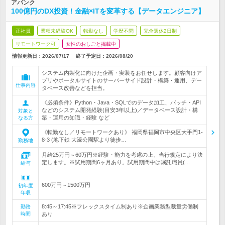
アバンク
100億円のDX投資！金融×ITを変革する【データエンジニア】
正社員
業種未経験OK
転勤なし
学歴不問
完全週休2日制
リモートワーク可
女性のおしごと掲載中
情報更新日：2026/07/17
終了予定日：
2026/08/20
システム内製化に向けた企画・実装をお任せします。顧客向けア
プリやポータルサイトのサーバーサイド設計・構築・運用、デー
仕事内容
タベース改善などを担当。
《必須条件》Python・Java・SQLでのデータ加工、バッチ・API
などのシステム開発経験(目安3年以上)／データベース設計・構
対象と
築・運用の知識・経験 など
なる方
《転勤なし／リモートワークあり》 福岡県福岡市中央区大手門1-
8-3 (地下鉄 大濠公園駅より徒歩…
勤務地
月給25万円～60万円※経験・能力を考慮の上、当行規定により決
定します。※試用期間6ヶ月あり。試用期間中は嘱託職員(…
給与
600万円～1500万円
初年度
年収
8:45～17:45※フレックスタイム制あり※企画業務型裁量労働制
勤務
時間
あり