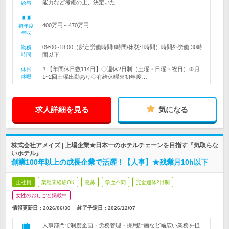
能力など考慮の上、決定いた…
給与
400万円～470万円
初年度
年収
09:00~18:00（所定労働時間8時間/休憩:1時間）時間外労働:30時
勤務
時間
間以下
# 【年間休日数114日】◇週休2日制（土曜・日曜・祝日）※月
休日
休暇
1~2回土曜出勤あり◇有給休暇※初年度…
求人詳細を見る
気になる
株式会社アメイズ | 上場企業★日本一のホテルチェーンを目指す『気取らな
いホテル』
創業100年以上の成長企業で活躍！【人事】★残業月10h以下
正社員
業種未経験OK
急募
学歴不問
完全週休2日制
女性のおしごと掲載中
情報更新日：2026/06/30
終了予定日：
2026/12/07
人事部門で制度企画・労務管理・採用計画など幅広い業務を担