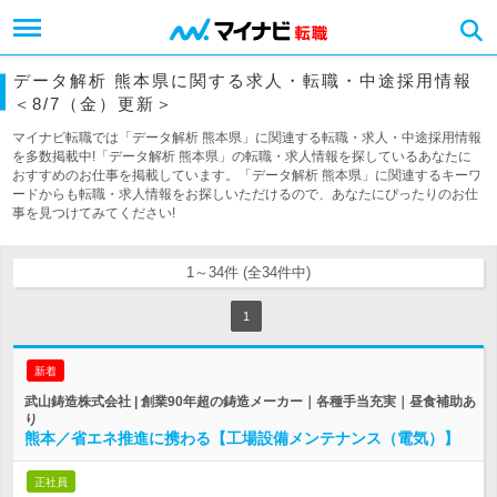
データ解析 熊本県に関する求人・転職・中途採用情報
＜8/7（金）更新＞
マイナビ転職では「データ解析 熊本県」に関連する転職・求人・中途採用情報
を多数掲載中!「データ解析 熊本県」の転職・求人情報を探しているあなたに
おすすめのお仕事を掲載しています。「データ解析 熊本県」に関連するキーワ
ードからも転職・求人情報をお探しいただけるので、あなたにぴったりのお仕
事を見つけてみてください!
1～34件 (全34件中)
1
新着
武山鋳造株式会社 | 創業90年超の鋳造メーカー｜各種手当充実｜昼食補助あ
り
熊本／省エネ推進に携わる【工場設備メンテナンス（電気）】
正社員