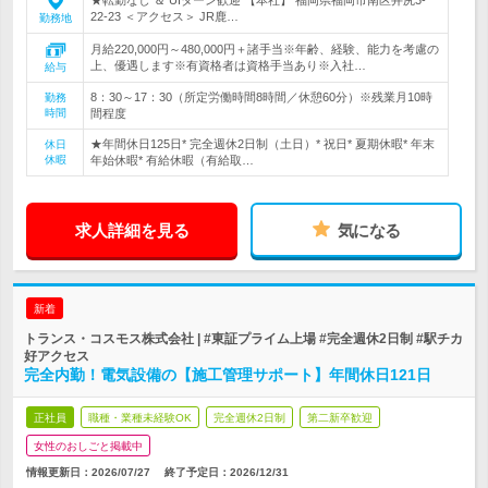
★転勤なし ＆ UIターン歓迎 【本社】 福岡県福岡市南区井尻3-
22-23 ＜アクセス＞ JR鹿…
勤務地
月給220,000円～480,000円＋諸手当※年齢、経験、能力を考慮の
上、優遇します※有資格者は資格手当あり※入社…
給与
8：30～17：30（所定労働時間8時間／休憩60分）※残業月10時
勤務
時間
間程度
★年間休日125日* 完全週休2日制（土日）* 祝日* 夏期休暇* 年末
休日
休暇
年始休暇* 有給休暇（有給取…
求人詳細を見る
気になる
新着
トランス・コスモス株式会社 | #東証プライム上場 #完全週休2日制 #駅チカ
好アクセス
完全内勤！電気設備の【施工管理サポート】年間休日121日
正社員
職種・業種未経験OK
完全週休2日制
第二新卒歓迎
女性のおしごと掲載中
情報更新日：2026/07/27
終了予定日：
2026/12/31