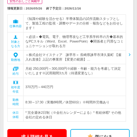
女性のおしごと掲載中
情報更新日：2026/05/26
終了予定日：
2026/11/16
《知識や経験を活かせる》半導体製品の試作流動スタッフとし
て、製造工程の監視・調整やデータの分析・報告などをお任せし
仕事内容
ます！
＜必須＞◆電気、電子、物理専攻など工学系学科卒の方◆基本的
なPCスキル（Word、Excel、PowerPoint）◆関係者と円滑なコミ
対象と
ュニケーションが取れる方
なる方
＜株式会社マイスティア 諫早市＞ 長崎県諫早市津久葉町 【雇
入れ直後】上記の事業所 【変更の範囲】…
勤務地
月給 250,000円～300,000円※経験・年齢・能力を考慮して決定
いたします※試用期間3カ月（待遇変更なし）
給与
370万円～440万円
初年度
年収
勤務
8:30～17:30（実働8時間／休憩60分）※時間外労働あり
時間
* 完全週休2日制（※会社カレンダーによる）* 有給休暇* その他
休日
休暇
会社の定める休日
求人詳細を見る
気になる