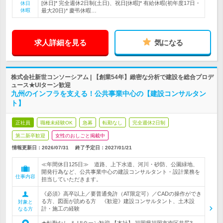
[休日]* 完全週休2日制(土日)、祝日[休暇]* 有給休暇(初年度17日・
休日
休暇
最大20日)* 慶弔休暇…
求人詳細を見る
気になる
株式会社新世コンソーシアム | 【創業54年】緻密な分析で建設を総合プロデ
ュース★UIターン歓迎
九州のインフラを支える！公共事業中心の【建設コンサルタン
ト】
正社員
職種未経験OK
急募
転勤なし
完全週休2日制
第二新卒歓迎
女性のおしごと掲載中
情報更新日：2026/07/31
終了予定日：
2027/01/21
≪年間休日125日≫ 道路、上下水道、河川・砂防、公園緑地、
開発行為など、公共事業中心の建設コンサルタント・設計業務を
仕事内容
担当していただきます。
《必須》高卒以上／要普通免許（AT限定可）／CADの操作ができ
る方、図面が読める方 《歓迎》建設コンサルタント、土木設
対象と
計・施工の経験
なる方