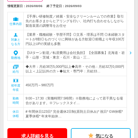
情報更新日：2026/08/06
終了予定日：
2026/09/03
【手厚い研修制度／綺麗・安全なクリーンルームでの作業】取引
先のお客さまからヒアリングを行い、社内打ち合わせもしながら
仕事内容
製造装置の調整等をお任せ
【業界・職種経験・学歴不問】◎文系・理系は不問 ◎未経験スタ
ートが8割◎ものづくりに興味がある方歓迎◎前職より年収100万
対象と
円以上UPの実績も多数
なる方
【UIターン歓迎／転居費用は会社負担】 【全国募集】北海道・岩
手・山形・茨城・東京・石川・富山・三…
勤務地
◆大卒：月給38万5,000円以上◆高卒・その他：月給32万0,000円
以上＜上記以外の方＞◆短大・専門卒：月給33…
給与
450万円～980万円
初年度
年収
9:00～17:30（実働時間7.5時間）※勤務地によって若干異なる場
勤務
時間
合があります。※フレックスタイ…
# 年間休日123日* 完全週休2日制(原則土日休み)* 祝日* GW休暇*
休日
休暇
夏季休暇* 年末年始休…
求人詳細を見る
気になる