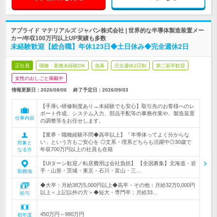
アプライド マテリアルズ ジャパン株式会社 | 世界的な半導体製造装置メー
カー/年収100万円以上UP実績も多数
未経験歓迎【総合職】年休123日◆土日休み◆完全週休2日
正社員
職種・業種未経験OK
急募
完全週休2日制
第二新卒歓迎
女性のおしごと掲載中
情報更新日：2026/08/06
終了予定日：
2026/09/03
【手厚い研修制度あり→未経験でも安心】取引先のお客様へのレ
ポート作成、システム入力、部品手配等の事務作業や、製造装置
仕事内容
の調整等をお任せします。
【業界・職種経験不問◆高卒以上】「半導体ってよく分からな
い」という方もご安心を ◎文系・理系どちらも活躍中◎30歳で
対象と
年収700万円以上の社員も在籍
なる方
【UIターン歓迎／転居費用は会社負担】 【全国募集】北海道・岩
手・山形・茨城・東京・石川・富山・三…
勤務地
◆大卒：月給38万5,000円以上◆高卒・その他：月給32万0,000円
以上＜上記以外の方＞◆短大・専門卒：月給33…
給与
450万円～980万円
初年度