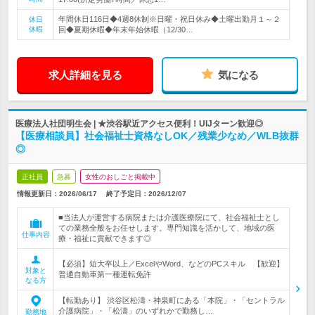
年間休日116日◆4週8休制※日曜・祝日休み◆土曜出勤月１～２
休日
休暇
回◆夏期休暇◆年末年始休暇（12/30…
求人詳細を見る
気になる
医療法人社団明生会 | ★渋谷駅近アクセス便利！UIJターン歓迎◎
【医療相談員】社会福祉士資格なしOK／残業少なめ／WLB抜群
◎
正社員
急募
女性のおしごと掲載中
情報更新日：2026/06/17
終了予定日：
2026/12/07
■当法人が運営する病院または介護医療院にて、社会福祉士とし
ての業務全般をお任せします。専門知識を活かして、地域の医
仕事内容
療・福祉に貢献できます◎
【必須】短大卒以上／ExcelやWord、などのPCスキル 【歓迎】
対象と
普通自動車第一種運転免許
なる方
【転勤あり】 渋谷区松濤・神泉町にある「本院」・「セントラル
介護病院」・「松濤」のいずれかで勤務し…
勤務地