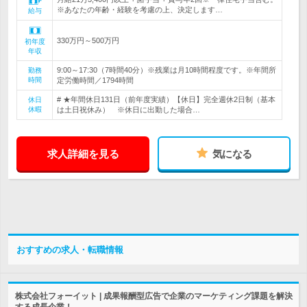
※あなたの年齢・経験を考慮の上、決定します…
給与
330万円～500万円
初年度
年収
9:00～17:30（7時間40分）※残業は月10時間程度です。※年間所
勤務
時間
定労働時間／1794時間
# ★年間休日131日（前年度実績）【休日】完全週休2日制（基本
休日
休暇
は土日祝休み） ※休日に出勤した場合…
求人詳細を見る
気になる
おすすめの求人・転職情報
株式会社フォーイット | 成果報酬型広告で企業のマーケティング課題を解決