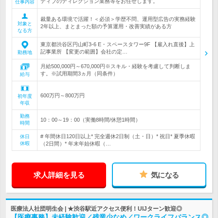
ティブのディレクション業務等をお任せします。
仕事内容
裁量ある環境で活躍！＜必須＞学歴不問、運用型広告の実務経験
対象と
2年以上、まとまった額の予算運用・改善実績がある方
なる方
東京都渋谷区円山町3-6 E・スペースタワー9F 【雇入れ直後】上
記事業所 【変更の範囲】会社の定…
勤務地
月給500,000円～670,000円※スキル・経験を考慮して判断しま
す。※試用期間3ヵ月（同条件）
給与
600万円～800万円
初年度
年収
勤務
10：00～19：00（実働8時間/休憩1時間）
時間
# 年間休日120日以上* 完全週休2日制（土・日）* 祝日* 夏季休暇
休日
休暇
（2日間）* 年末年始休暇（…
求人詳細を見る
気になる
医療法人社団明生会 | ★渋谷駅近アクセス便利！UIJターン歓迎◎
【医療事務】未経験歓迎／残業少なめ／ワークライフバランス◎