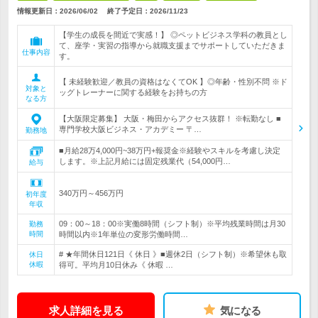
情報更新日：2026/06/02
終了予定日：
2026/11/23
【学生の成長を間近で実感！】 ◎ペットビジネス学科の教員とし
て、座学・実習の指導から就職支援までサポートしていただきま
仕事内容
す。
【 未経験歓迎／教員の資格はなくてOK 】◎年齢・性別不問 ※ド
対象と
ッグトレーナーに関する経験をお持ちの方
なる方
【大阪限定募集】 大阪・梅田からアクセス抜群！ ※転勤なし ■
専門学校大阪ビジネス・アカデミー 〒…
勤務地
■月給28万4,000円~38万円+報奨金※経験やスキルを考慮し決定
します。※上記月給には固定残業代（54,000円…
給与
340万円～456万円
初年度
年収
09：00～18：00※実働8時間（シフト制）※平均残業時間は月30
勤務
時間
時間以内※1年単位の変形労働時間…
# ★年間休日121日《 休日 》■週休2日（シフト制）※希望休も取
休日
休暇
得可。平均月10日休み《 休暇 …
求人詳細を見る
気になる