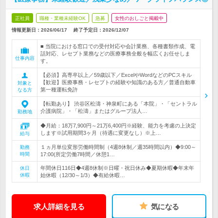
正社員
職種・業種未経験OK
急募
女性のおしごと掲載中
情報更新日：2026/06/17
終了予定日：
2026/12/07
■ 当院における窓口での受付対応や会計業務、各種書類作成、電
話対応、レセプト業務などの医療事務全般を幅広くお任せしま
仕事内容
す。
【必須】高専卒以上／59歳以下／ExcelやWordなどのPCスキル
【歓迎】医療事務・レセプトの経験や知識のある方／普通自動車
対象と
第一種運転免許
なる方
【転勤あり】 渋谷区松濤・神泉町にある「本院」・「セントラル
介護病院」・「松濤」またはグループ法人…
勤務地
◆月給：18万7,900円～21万6,400円※経験、能力を考慮の上決定
します※試用期間3ヶ月（待遇に変更なし）※上…
給与
１ヵ月単位変形労働時間制（4週8休制／週35時間以内）◆9:00～
勤務
時間
17:00(所定労働7時間／休憩1…
年間休日116日◆4週8休制※日曜・祝日休み◆夏期休暇◆年末年
休日
休暇
始休暇（12/30～1/3）◆有給休暇…
求人詳細を見る
気になる