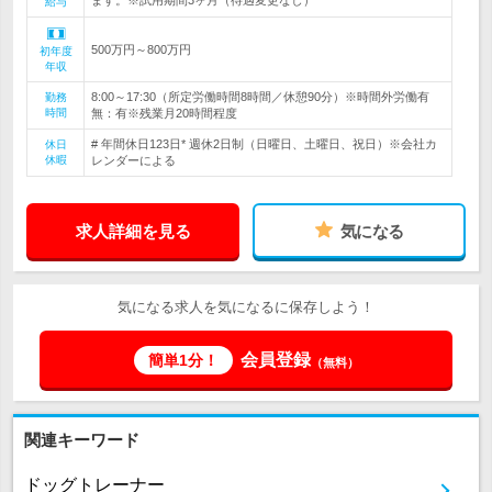
ます。※試用期間3ヶ月（待遇変更なし）
給与
500万円～800万円
初年度
年収
8:00～17:30（所定労働時間8時間／休憩90分）※時間外労働有
勤務
時間
無：有※残業月20時間程度
# 年間休日123日* 週休2日制（日曜日、土曜日、祝日）※会社カ
休日
休暇
レンダーによる
求人詳細を見る
気になる
気になる求人を気になるに保存しよう！
会員登録
簡単1分！
（無料）
関連キーワード
ドッグトレーナー