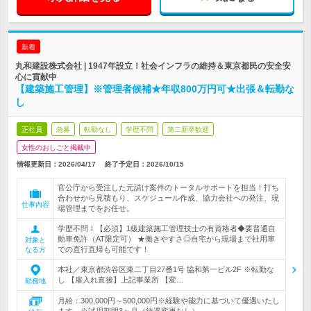
新着
丸和建設株式会社 | 1947年設立！社会インフラの維持＆東京都民の安全安
心に貢献中
【建築施工管理】※管理者候補★年収800万円可★出張＆転勤な
し
正社員
急募
転勤なし
学歴不問
第二新卒歓迎
女性のおしごと掲載中
情報更新日：2026/04/17
終了予定日：
2026/10/15
官公庁から受注した元請け案件のトータルサポートを担当！打ち
合わせから見積もり、スケジュール作成、協力会社への発注、現
仕事内容
場管理までをお任せ。
学歴不問！【必須】1級建築施工管理技士の有資格者◆要普通自
動車免許（AT限定可） ★働きやすさ◎自宅から現場まで社用車
対象と
での直行直帰も可能です！
なる方
本社／東京都渋谷区東二丁目27番1号 協和第一ビル2F ※転勤な
し 【雇入れ直後】上記事業所 【変…
勤務地
月給：300,000円～500,000円※経験や能力に基づいて優遇いたし