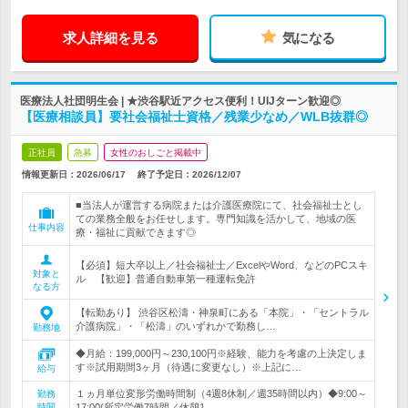
求人詳細を見る
気になる
医療法人社団明生会 | ★渋谷駅近アクセス便利！UIJターン歓迎◎
【医療相談員】要社会福祉士資格／残業少なめ／WLB抜群◎
正社員
急募
女性のおしごと掲載中
情報更新日：2026/06/17
終了予定日：
2026/12/07
■当法人が運営する病院または介護医療院にて、社会福祉士とし
ての業務全般をお任せします。専門知識を活かして、地域の医
仕事内容
療・福祉に貢献できます◎
【必須】短大卒以上／社会福祉士／ExcelやWord、などのPCスキ
対象と
ル 【歓迎】普通自動車第一種運転免許
なる方
【転勤あり】 渋谷区松濤・神泉町にある「本院」・「セントラル
介護病院」・「松濤」のいずれかで勤務し…
勤務地
◆月給：199,000円～230,100円※経験、能力を考慮の上決定しま
す※試用期間3ヶ月（待遇に変更なし）※上記に…
給与
１ヵ月単位変形労働時間制（4週8休制／週35時間以内）◆9:00～
勤務
時間
17:00(所定労働7時間／休憩1…