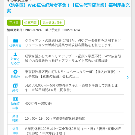
する成長企業！
《渋谷区》Web広告経験者募集！【広告代理店営業】福利厚生充
実
正社員
学歴不問
完全週休2日制
情報更新日：2026/07/24
終了予定日：
2027/01/14
クライアントの課題解決に向けた、AIやデータ分析を活用するソ
リューションの戦略的提案や新規顧客開拓をお任せします。
仕事内容
経験を活かしてキャリアアップ！＜必須＞学歴不問、Web広告領
対象と
域での営業経験＜歓迎＞アフィリエイト広告の取扱経験
なる方
東京都渋谷区円山町3-6 E・スペースタワー9F 【雇入れ直後】上
記事業所 【変更の範囲】会社の定…
勤務地
月給336,000円～501,000円※スキル・経験を考慮して判断しま
す。※試用期間3ヵ月（同条件）
給与
400万円～600万円
初年度
年収
勤務
10：00～19：00（実働8時間/休憩1時間）
時間
# 年間休日120日以上* 完全週休2日制（土・日）* 祝日* 夏季休暇
休日
休暇
（2日間）* 年末年始休暇（…