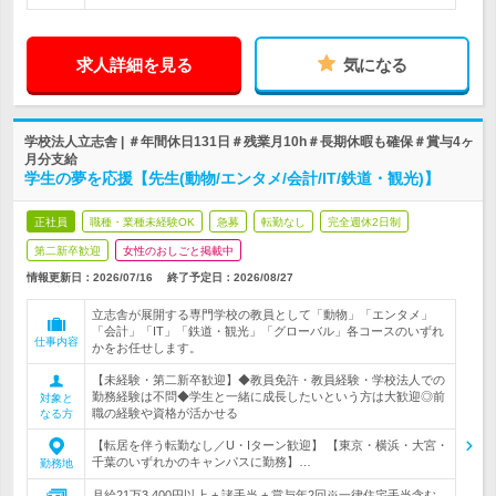
求人詳細を見る
気になる
学校法人立志舎 | ＃年間休日131日＃残業月10h＃長期休暇も確保＃賞与4ヶ
月分支給
学生の夢を応援【先生(動物/エンタメ/会計/IT/鉄道・観光)】
正社員
職種・業種未経験OK
急募
転勤なし
完全週休2日制
第二新卒歓迎
女性のおしごと掲載中
情報更新日：2026/07/16
終了予定日：
2026/08/27
立志舎が展開する専門学校の教員として「動物」「エンタメ」
「会計」「IT」「鉄道・観光」「グローバル」各コースのいずれ
仕事内容
かをお任せします。
【未経験・第二新卒歓迎】◆教員免許・教員経験・学校法人での
勤務経験は不問◆学生と一緒に成長したいという方は大歓迎◎前
対象と
職の経験や資格が活かせる
なる方
【転居を伴う転勤なし／U・Iターン歓迎】 【東京・横浜・大宮・
千葉のいずれかのキャンパスに勤務】…
勤務地
月給21万3,400円以上 + 諸手当 + 賞与年2回※一律住宅手当含む。