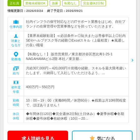
正社員
業種未経験OK
急募
転勤なし
完全週休2日制
情報更新日：2026/03/24
終了予定日：
2026/09/21
社内インフラの保守対応などのITサポート業務をはじめ、自社ブ
ランドの在庫管理や営業事務などを担っていただきます。
仕事内容
【業界未経験歓迎】≪必須条件≫◎短大または専修卒以上◎社内
SEやヘルプデスク等の経験◎Excelスキル（上級程度）★風通し
対象と
の良い職場
なる方
【転勤なし！】 販売営業部／東京都渋谷区恵比寿1-25-1
NAGAHAMAビル2階 本社／東京都…
勤務地
月給307,000円～420,000円※前職や経験、スキルを最大限考慮い
たします。※納得して入社していただけるよう、…
給与
400万円～550万円
初年度
年収
10：00～19：00（実働8時間／休憩60分）★残業は月10時間程度
勤務
時間
で、ほぼありません！
◆年間休日120日◆完全週休2日制(土日休み）◆夏季休暇◆冬期
休日
休暇
休暇◆慶弔休暇◆有給休暇（10日～20…
求人詳細を見る
気になる