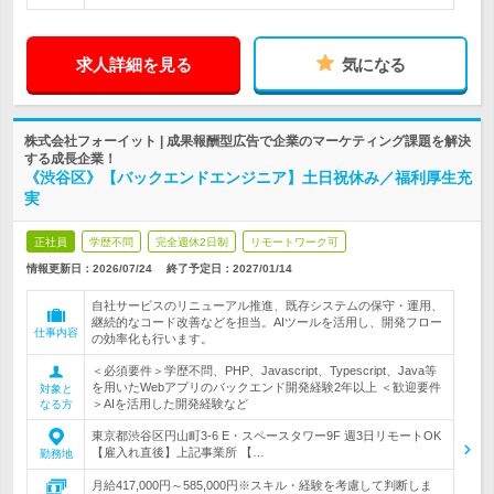
求人詳細を見る
気になる
株式会社フォーイット | 成果報酬型広告で企業のマーケティング課題を解決
する成長企業！
《渋谷区》【バックエンドエンジニア】土日祝休み／福利厚生充
実
正社員
学歴不問
完全週休2日制
リモートワーク可
情報更新日：2026/07/24
終了予定日：
2027/01/14
自社サービスのリニューアル推進、既存システムの保守・運用、
継続的なコード改善などを担当。AIツールを活用し、開発フロー
仕事内容
の効率化も行います。
＜必須要件＞学歴不問、PHP、Javascript、Typescript、Java等
を用いたWebアプリのバックエンド開発経験2年以上 ＜歓迎要件
対象と
＞AIを活用した開発経験など
なる方
東京都渋谷区円山町3-6 E・スペースタワー9F 週3日リモートOK
【雇入れ直後】上記事業所 【…
勤務地
月給417,000円～585,000円※スキル・経験を考慮して判断しま