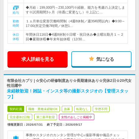
◆月給：199,000円～230,100円※経験、能力を考慮の上決定しま
す※試用期間3ヶ月（待遇に変更なし）※上記に…
給与
１ヵ月単位変形労働時間制（4週8休制／週35時間以内）◆9:00～
勤務
時間
17:00(所定労働7時間／休憩1…
年間休日116日◆4週8休制※日曜・祝日休み◆土曜出勤月１～２
休日
休暇
回◆夏期休暇◆年末年始休暇（12/30…
求人詳細を見る
気になる
有限会社カプリ | ☆安心の研修制度あり☆長期連休あり☆完休2日☆20代女
性活躍中
未経験歓迎！雑誌・インスタ等の撮影スタジオの【管理スタッ
フ】
契約社員
職種・業種未経験OK
急募
転勤なし
学歴不問
完全週休2日制
第二新卒歓迎
女性のおしごと掲載中
情報更新日：2026/07/31
終了予定日：
2026/09/17
事務やスタジオのカンタン管理が中心♪撮影準備や備品チェッ