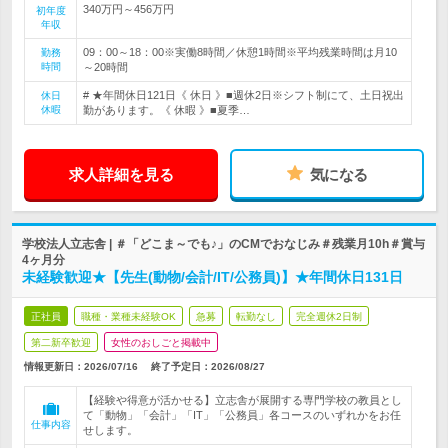
340万円～456万円
初年度
年収
09：00～18：00※実働8時間／休憩1時間※平均残業時間は月10
勤務
時間
～20時間
# ★年間休日121日《 休日 》■週休2日※シフト制にて、土日祝出
休日
休暇
勤があります。《 休暇 》■夏季…
求人詳細を見る
気になる
学校法人立志舎 | ＃「どこま～でも♪」のCMでおなじみ＃残業月10h＃賞与
4ヶ月分
未経験歓迎★【先生(動物/会計/IT/公務員)】★年間休日131日
正社員
職種・業種未経験OK
急募
転勤なし
完全週休2日制
第二新卒歓迎
女性のおしごと掲載中
情報更新日：2026/07/16
終了予定日：
2026/08/27
【経験や得意が活かせる】立志舎が展開する専門学校の教員とし
て「動物」「会計」「IT」「公務員」各コースのいずれかをお任
仕事内容
せします。