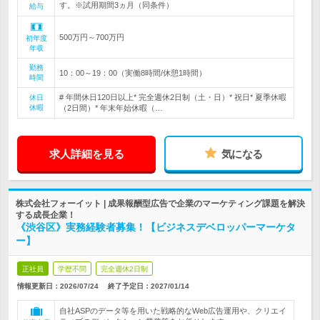
す。※試用期間3ヵ月（同条件）
給与
500万円～700万円
初年度
年収
勤務
10：00～19：00（実働8時間/休憩1時間）
時間
# 年間休日120日以上* 完全週休2日制（土・日）* 祝日* 夏季休暇
休日
休暇
（2日間）* 年末年始休暇（…
求人詳細を見る
気になる
株式会社フォーイット | 成果報酬型広告で企業のマーケティング課題を解決
する成長企業！
《渋谷区》実務経験者募集！【ビジネスデベロッパーマーケタ
ー】
正社員
学歴不問
完全週休2日制
情報更新日：2026/07/24
終了予定日：
2027/01/14
自社ASPのデータ等を用いた戦略的なWeb広告運用や、クリエイ