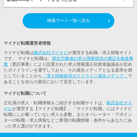
検索ワード一覧へ戻る
マイナビ転職運営者情報
マイナビ転職は
株式会社マイナビ
が運営する転職・求人情報サイト
です。 マイナビ転職は、
厚生労働省の求人情報提供の適正化推進事
業
（委託事業）により設置された求人情報適正化推進協議会が定め
たガイドラインを遵守しており、その適合メディアとなる基準を満
たしていることから
「求人情報提供ガイドライン適合メディア」
で
あることを自らの責任において宣言しています。
マイナビ転職について
正社員の求人・転職情報をご紹介する転職サイトは、
株式会社マイ
ナビ
が運営する【マイナビ転職】。「マイナビ転職」にはマイナビ
転職にしか載っていない求人も多数。また
オペレーター・アポイン
ター
の転職・求人情報などご希望の転職情報・条件からあなたにあ
った求人選びができます。