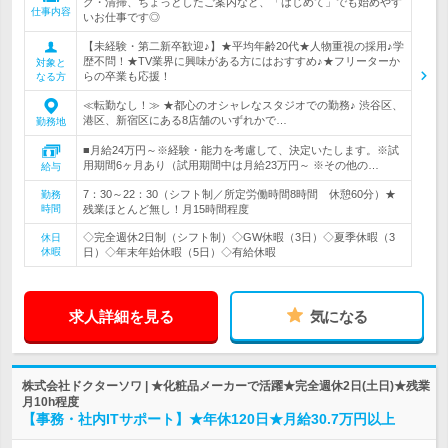
ク・清掃、ちょっとしたご案内など、「はじめて」でも始めやす
仕事内容
いお仕事です◎
【未経験・第二新卒歓迎♪】★平均年齢20代★人物重視の採用♪学
歴不問！★TV業界に興味がある方にはおすすめ♪★フリーターか
対象と
らの卒業も応援！
なる方
≪転勤なし！≫ ★都心のオシャレなスタジオでの勤務♪ 渋谷区、
港区、新宿区にある8店舗のいずれかで…
勤務地
■月給24万円～※経験・能力を考慮して、決定いたします。※試
用期間6ヶ月あり（試用期間中は月給23万円～ ※その他の…
給与
7：30～22：30（シフト制／所定労働時間8時間 休憩60分）★
勤務
時間
残業ほとんど無し！月15時間程度
◇完全週休2日制（シフト制）◇GW休暇（3日）◇夏季休暇（3
休日
休暇
日）◇年末年始休暇（5日）◇有給休暇
求人詳細を見る
気になる
株式会社ドクターソワ | ★化粧品メーカーで活躍★完全週休2日(土日)★残業
月10h程度
【事務・社内ITサポート】★年休120日★月給30.7万円以上