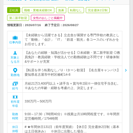
正社員
職種・業種未経験OK
急募
転勤なし
完全週休2日制
第二新卒歓迎
女性のおしごと掲載中
情報更新日：2026/07/16
終了予定日：
2026/08/27
【未経験から活躍できる】立志舎が展開する専門学校の教員とし
て「動物」「会計」「IT」「鉄道・観光」各コースのいずれかを
仕事内容
お任せします。
【あなたの経験・知識が活かせる】◎未経験・第二新卒歓迎 ◎教
員免許・教員経験・学校法人での勤務経験は不問です！研修体制
対象と
&サポートが充実
なる方
【転居を伴う転勤なし／U・Iターン歓迎】 【名古屋キャンパス】
愛知県名古屋市中村区椿町14-8
勤務地
月給21万3,400円以上 + 諸手当 + 賞与年2回※一律住宅手当含む。
※あなたの年齢・経験を考慮の上、決定します…
給与
330万円～500万円
初年度
年収
9:00～17:30（7時間40分）※残業は月10時間程度です。※年間所
勤務
時間
定労働時間／1794時間
# ★年間休日131日（前年度実績）【休日】完全週休2日制（基本
休日
休暇
は土日祝休み） ※休日に出勤した場合…