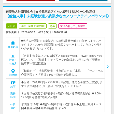
医療法人社団明生会 | ★渋谷駅近アクセス便利！UIJターン歓迎◎
【総務人事】未経験歓迎／残業少なめ／ワークライフバランス◎
正社員
職種・業種未経験OK
急募
女性のおしごと掲載中
情報更新日：2026/06/17
終了予定日：
2026/12/07
■当法人が運営する病院内での総務業務全般をお任せします。バ
ックオフィスから病院運営を幅広くサポートしていただくやりが
仕事内容
いのあるポジションです。
【必須】大卒以上／40歳以下／ExcelやWord、PowerPointなどの
PCスキル 【歓迎】ネットワークの知識をお持ちの方／普通自
対象と
動車第一種運転免許
なる方
【転勤あり】 渋谷区松濤・神泉町にある「本院」・「セントラル
介護病院」・「松濤」のいずれかで勤務し…
勤務地
◆月給：240,400円～256,000円※経験、能力を考慮の上決定しま
す※試用期間3ヶ月（待遇に変更なし）※上記に…
給与
１ヵ月単位変形労働時間制（4週8休制／週35時間以内）◆9:00～
勤務
時間
17:00(所定労働7時間／休憩1…
年間休日116日◆4週8休制※日曜・祝日休み◆土曜出勤月１～２
休日
休暇
回◆夏期休暇◆年末年始休暇（12/30…