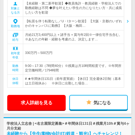
【未経験・第二新卒歓迎】◆教員免許・教員経験・学校法人での
勤務経験は不問 ◆夢を叶えたい学生の力になりたい方・共に成長
対象と
したい方を歓迎
なる方
【転居を伴う転勤なし／U・Iターン歓迎】 【大阪・京都のいずれ
かのキャンパスに勤務】 【大阪・梅田…
勤務地
月給21万3,400円以上 + 諸手当 + 賞与年2回※一律住宅手当含む。
※あなたの年齢・経験を考慮の上、決定します…
給与
330万円～500万円
初年度
年収
9:00～17:30（7時間40分）※残業は月10時間程度です。※年間所
勤務
時間
定労働時間／1794時間
# ★年間休日131日（前年度実績）【休日】完全週休2日制（基本
休日
休暇
は土日祝休み） ※休日に出勤した場合…
求人詳細を見る
気になる
学校法人立志舎 | <名古屋限定募集>＃年間休日131日＃残業月10h＃賞与4ヶ
月分支給
未経験から【先生(動物/会計/IT/鉄道・観光)】へチャレンジ！