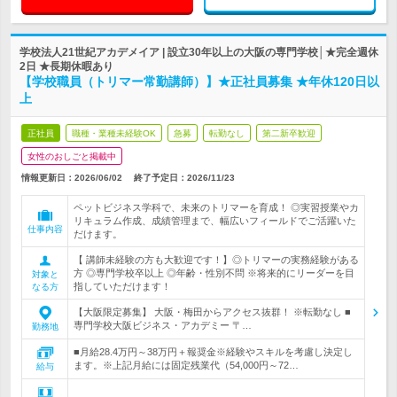
学校法人21世紀アカデメイア | 設立30年以上の大阪の専門学校│★完全週休
2日 ★長期休暇あり
【学校職員（トリマー常勤講師）】★正社員募集 ★年休120日以
上
正社員
職種・業種未経験OK
急募
転勤なし
第二新卒歓迎
女性のおしごと掲載中
情報更新日：2026/06/02
終了予定日：
2026/11/23
ペットビジネス学科で、未来のトリマーを育成！ ◎実習授業やカ
リキュラム作成、成績管理まで、幅広いフィールドでご活躍いた
仕事内容
だけます。
【 講師未経験の方も大歓迎です！】◎トリマーの実務経験がある
方 ◎専門学校卒以上 ◎年齢・性別不問 ※将来的にリーダーを目
対象と
指していただけます！
なる方
【大阪限定募集】 大阪・梅田からアクセス抜群！ ※転勤なし ■
専門学校大阪ビジネス・アカデミー 〒…
勤務地
■月給28.4万円～38万円＋報奨金※経験やスキルを考慮し決定し
ます。※上記月給には固定残業代（54,000円～72…
給与