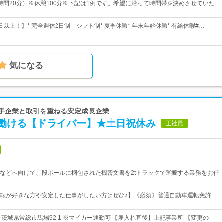
時間20分）※休憩100分※下記は1例です。希望に沿って時間帯を決めさせていた
0日以上！】* 完全週休2日制 シフト制* 夏季休暇* 年末年始休暇* 有給休暇#…
気になる
大手企業と取引を重ねる安定成長企業
働ける【ドライバー】★土日祝休み
正社員
などへ向けて、段ボールに梱包された機密文書を2tトラックで運搬する業務をお任
転が好きな方や安定した仕事がしたい方はぜひ♪】《必須》普通自動車運転免許
 茨城県常総市馬場92-1 ※マイカー通勤可 【雇入れ直後】上記事業所 【変更の