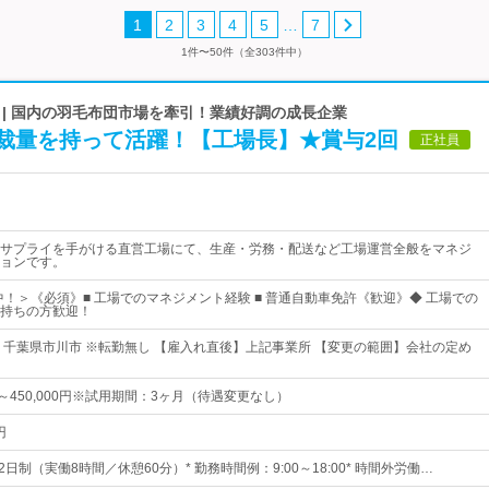
…
1
2
3
4
5
7
1件〜50件（全303件中）
| 国内の羽毛布団市場を牽引！業績好調の成長企業
裁量を持って活躍！【工場長】★賞与2回
正社員
サプライを手がける直営工場にて、生産・労務・配送など工場運営全般をマネジ
ョンです。
躍中！＞《必須》■ 工場でのマネジメント経験 ■ 普通自動車免許《歓迎》◆ 工場での
持ちの方歓迎！
 千葉県市川市 ※転勤無し 【雇入れ直後】上記事業所 【変更の範囲】会社の定め
0円～450,000円※試用期間：3ヶ月（待遇変更なし）
円
2日制（実働8時間／休憩60分）* 勤務時間例：9:00～18:00* 時間外労働…