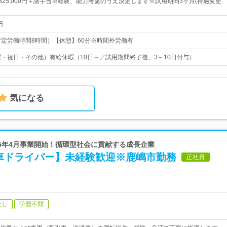
円～325,000円＋諸手当※経験、能力考慮のうえ決定します※試用期間3ヶ月(待遇変更
円
00（所定労働時間8時間）【休憩】60分※時間外労働有
曜・祝日・その他）有給休暇（10日～／試用期間終了後、3～10日付与）
気になる
 2025年4月事業開始！循環型社会に貢献する成長企業
車ドライバー】未経験歓迎※鹿嶋市勤務
正社員
なし
学歴不問