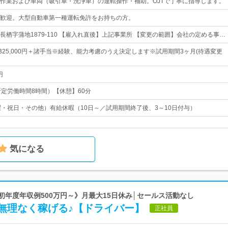
作業および車両（吸引車・洗浄車）の運転操作・補助。OJTで丁寧に指導します。
歓迎。大型自動車第一種運転免許をお持ちの方。
長栖字蒲地1879-110 【雇入れ直後】上記事業所 【変更の範囲】会社の定める事…
円～325,000円＋諸手当※経験、能力考慮のうえ決定します※試用期間3ヶ月(待遇変更
円
5（所定労働時間8時間）【休憩】60分
曜・祝日・その他）有給休暇（10日～／試用期間終了後、3～10日付与）
気になる
《初年度年収例500万円～》月最大15日休み│セールス活動なし
無理なく稼げる♪【ドライバー】
正社員