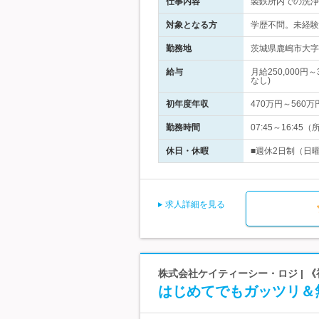
仕事内容
製鉄所内での洗浄
対象となる方
学歴不問。未経験
勤務地
茨城県鹿嶋市大字
給与
月給250,000
なし)
初年度年収
470万円～560万
勤務時間
07:45～16:4
休日・休暇
■週休2日制（日
求人詳細を見る
株式会社ケイティーシー・ロジ | 
はじめてでもガッツリ＆