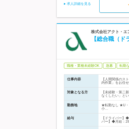
求人詳細を見る
株式会社アクト・エア
【総合職（ド
職種・業種未経験OK
急募
転勤
仕事内容
【人間関係のスト
内作業」をお任せ
対象となる方
【未経験・第二新
なくしたい」とい
勤務地
★転勤なし ★U
小…
給与
【ドライバー】◆
バー】◆月給：2