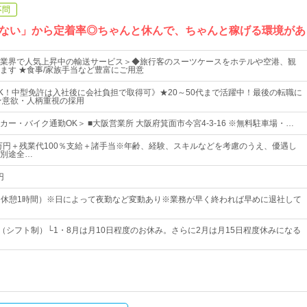
不問
ない」から定着率◎ちゃんと休んで、ちゃんと稼げる環境があ
業界で人気上昇中の輸送サービス＞◆旅行客のスーツケースをホテルや空港、観
ます ★食事/家族手当など豊富にご用意
K！中型免許は入社後に会社負担で取得可》★20～50代まで活躍中！最後の転職に
★意欲・人柄重視の採用
ー・バイク通勤OK＞ ■大阪営業所 大阪府箕面市今宮4-3-16 ※無料駐車場・…
5万円＋残業代100％支給＋諸手当※年齢、経験、スキルなどを考慮のうえ、優遇し
別途全…
円
30（休憩1時間）※日によって夜勤など変動あり※業務が早く終われば早めに退社して
み（シフト制）└1・8月は月10日程度のお休み。さらに2月は月15日程度休みになる