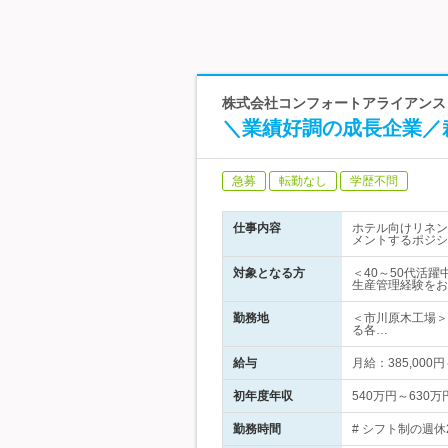
株式会社コンフォートアライアンス 
＼業績好調の成長企業／
急募
転勤なし
学歴不問
仕事内容
ホテル向けリネン
メントするポジシ
対象となる方
＜40～50代活
生産管理経験をお
勤務地
＜市川原木工場＞
る各…
給与
月給：385,00
初年度年収
540万円～630万
勤務時間
# シフト制の週休