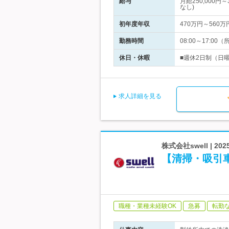
給与
月給250,000
なし)
初年度年収
470万円～560万
勤務時間
08:00～17:
休日・休暇
■週休2日制（日
求人詳細を見る
株式会社swell |
【清掃・吸引
職種・業種未経験OK
急募
転勤