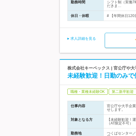
勤務時間
シフト制（実働7
だきま…
休日・休暇
# 【年間休日12
求人詳細を見る
株式会社キーペックス | 官公庁や
未経験歓迎！日勤のみで
職種・業種未経験OK
第二新卒歓迎
仕事内容
官公庁や大手企業
せします。
対象となる方
【未経験歓迎！運
（AT限定不可）
勤務地
つくばセンター／