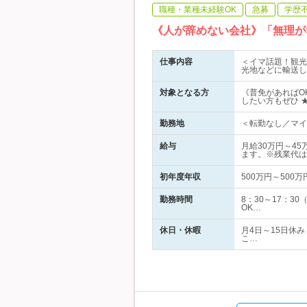
職種・業種未経験OK
急募
学歴
《人が辞めない会社》「無理が
仕事内容
＜イマ話題！観光
光地などに輸送し
対象となる方
《普免があればO
したい方もぜひ 
勤務地
＜転勤なし／マイカ
給与
月給30万円～4
ます。※残業代は
初年度年収
500万円～500万
勤務時間
8：30～17：
OK…
休日・休暇
月4日～15日休
こ…