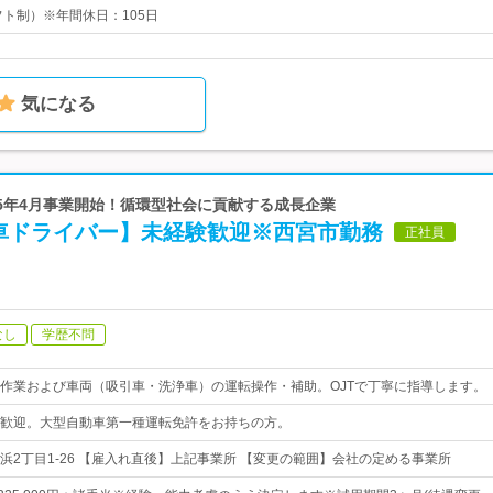
フト制）※年間休日：105日
気になる
 2025年4月事業開始！循環型社会に貢献する成長企業
車ドライバー】未経験歓迎※西宮市勤務
正社員
なし
学歴不問
作業および車両（吸引車・洗浄車）の運転操作・補助。OJTで丁寧に指導します。
歓迎。大型自動車第一種運転免許をお持ちの方。
浜2丁目1-26 【雇入れ直後】上記事業所 【変更の範囲】会社の定める事業所