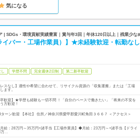
気になる
 | SDGs・環境貢献実績豊富｜賞与年3回｜年休120日以上｜残業少な
ライバー・工場作業員）】★未経験歓迎・転勤なし
なし
学歴不問
完全週休2日制
第二新卒歓迎
レスなし】適性や希望に合わせて、リサイクル資源の「収集運搬」または「工場
します。
卒歓迎】★学歴も経験も一切不問 ！「自分のペースで働きたい」「将来の不安を
う方歓迎！
・Iターン歓迎 【本社】 住所／神奈川県愛甲郡愛川町角田３６６７ ＜アクセス＞
月給：28万円～35万円+諸手当【工場作業員】◆月給：23万円～+諸手当【ドライ
8万…