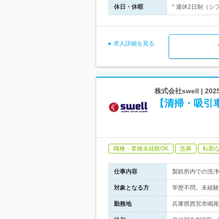
休日・休暇
* 週休2日制（シ
求人詳細を見る
株式会社swell |
【清掃・吸引
職種・業種未経験OK
急募
転勤
仕事内容
製鉄所内での洗浄
対象となる方
学歴不問。未経験
勤務地
兵庫県西宮市鳴尾