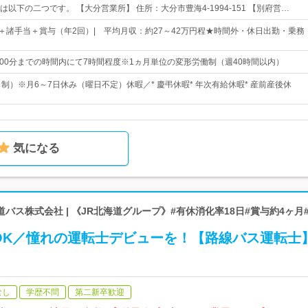
以下の二つです。 【大分営業所】 住所：大分市豊海4-1994-151 【別府営…
円～＋諸手当＋賞与（年2回）| 平均月収：約27～42万円程★時間外・休日出勤・乗務
3時00分までの時間内にて7時間程度※1ヵ月単位の変形労働制（週40時間以内）
制）※月6～7日休み（曜日不定）休暇／* 慶弔休暇* 年次有給休暇* 産前産後休
気になる
バス株式会社 | 《JR北海道グループ》#有休消化率18日#賞与約4ヶ月#
OK／憧れの運転士デビューを！【路線バス運転士
なし
学歴不問
第二新卒歓迎