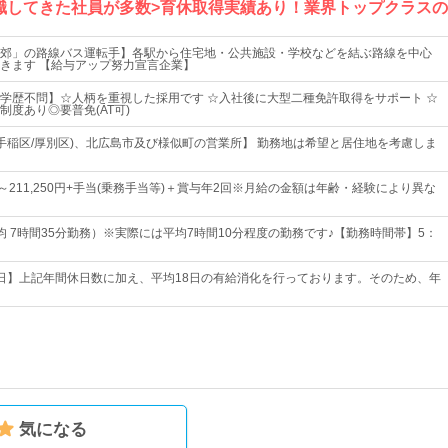
職してきた社員が多数>育休取得実績あり！業界トップクラスの
郊」の路線バス運転手】各駅から住宅地・公共施設・学校などを結ぶ路線を中心
きます 【給与アップ努力宣言企業】
学歴不問】☆人柄を重視した採用です ☆入社後に大型二種免許取得をサポート ☆
制度あり◎要普免(AT可)
/手稲区/厚別区)、北広島市及び様似町の営業所】 勤務地は希望と居住地を考慮しま
0円～211,250円+手当(乗務手当等)＋賞与年2回※月給の金額は年齢・経験により異な
均 7時間35分勤務）※実際には平均7時間10分程度の勤務です♪【勤務時間帯】5：
05日】上記年間休日数に加え、平均18日の有給消化を行っております。そのため、年
気になる