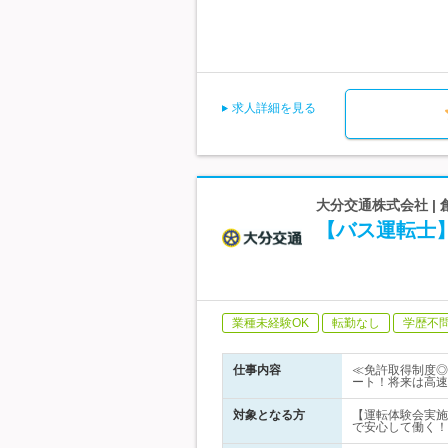
求人詳細を見る
大分交通株式会社 |
【バス運転士
業種未経験OK
転勤なし
学歴不
仕事内容
≪免許取得制度◎
ート！将来は高速
対象となる方
【運転体験会実施
で安心して働く！