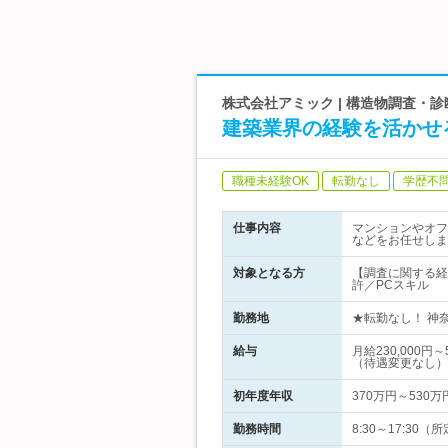
株式会社アミック | 構造物調査・
建築業界の経験を活かせ
職種未経験OK
転勤なし
学歴不
仕事内容
マンションやオフ
などをお任せしま
対象となる方
【調査に関する経
許／PCスキル
勤務地
★転勤なし！ 神奈
給与
月給230,000
（待遇変更なし）
初年度年収
370万円～530万
勤務時間
8:30～17:3