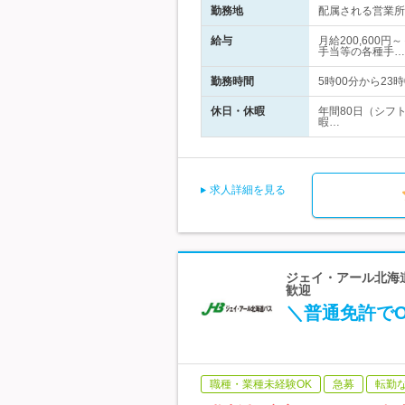
勤務地
配属される営業所は
給与
月給200,600
手当等の各種手…
勤務時間
5時00分から2
休日・休暇
年間80日（シフト
暇…
求人詳細を見る
ジェイ・アール北海道
歓迎
＼普通免許で
職種・業種未経験OK
急募
転勤