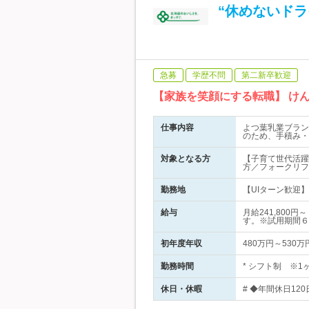
“休めないド
急募
学歴不問
第二新卒歓迎
【家族を笑顔にする転職】 け
仕事内容
よつ葉乳業ブラン
のため、手積み・
対象となる方
【子育て世代活躍
方／フォークリフ
勤務地
【UIターン歓迎】
給与
月給241,80
す。※試用期間６
初年度年収
480万円～530万
勤務時間
* シフト制 ※1
休日・休暇
# ◆年間休日12