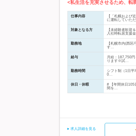
<私生活を充実させるため、転
仕事内容
【「札幌および近
に運転していただ
対象となる方
【未経験者歓迎＆
入社時転居支援金
勤務地
【札幌市内(西区
す…
給与
月給：187,75
ります※試…
勤務時間
シフト制（1日平
0…
休日・休暇
# 【年間休日1
間を…
求人詳細を見る