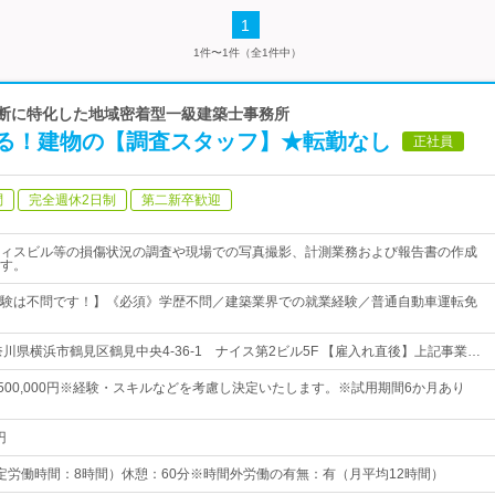
1
1件〜1件（全1件中）
診断に特化した地域密着型一級建築士事務所
る！建物の【調査スタッフ】★転勤なし
正社員
問
完全週休2日制
第二新卒歓迎
ィスビル等の損傷状況の調査や現場での写真撮影、計測業務および報告書の作成
す。
験は不問です！】《必須》学歴不問／建築業界での就業経験／普通自動車運転免
川県横浜市鶴見区鶴見中央4-36-1 ナイス第2ビル5F 【雇入れ直後】上記事業…
円～500,000円※経験・スキルなどを考慮し決定いたします。※試用期間6か月あり
円
0（所定労働時間：8時間）休憩：60分※時間外労働の有無：有（月平均12時間）