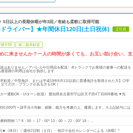
し》5日以上の長期休暇が年3回／有給も柔軟に取得可能
tドライバー】★年間休日120日(土日祝休)
正社員
学歴不問
第二新卒歓迎
めに来ませんか？一人の時間が多くても、お互い助け合い、支
送はありません／アパレルや日用品を配送〉4tトラックでお客様の倉庫への配送を
高速道路の利用は会社が負担します
卒歓迎／中型免許、または平成19年6月1日以前に普通免許を取得された方】◎学
り立ての方・ブランクがある方もOK！
カー通勤OK・UIターン歓迎》 愛知県名古屋市守山区天子田4丁目809番地 ▼先
円～350,000円 + 諸手当※年齢、経験、能力を考慮の上、優遇します。※上記給与には
時間例 ▽* 8：00 ～ 17：00* 13：00 ～ 22：00* 18：…
20日★《休日》◇週休2日制（土日）・祝日※会社カレンダーによる《休暇》*