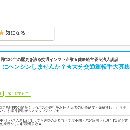
気になる
 創業130年の歴史を誇る交通インフラ企業★健康経営優良法人認証
】にヘンシンしませんか？★大分交通運転手大募集
問
第二新卒歓迎
≫地域住民の足を支えるバスの運行をお任せ|充実の研修制度・先輩運転士がサポ
バスや運行管理者へステップアップ★
中♪】バスの運転に少しでも興味のある方（学歴不問・未経験者大歓迎）|安定企業
他業種からの転職者多数★