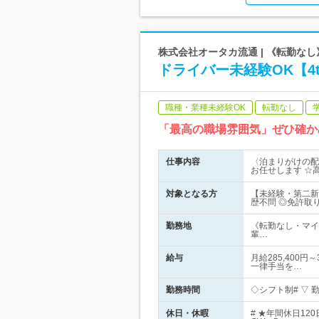
株式会社オータカ流通 | 《転勤な
ドライバー未経験OK【4
職種・業種未経験OK
転勤なし
「最高の職場雰囲気」ぜひ確か
仕事内容
〈泊まりがけの配
お任せします ☆
対象となる方
【未経験・第二新
歴不問 ◎免許取
勤務地
《転勤なし・マイ
輩…
給与
月給285,400
一律手当を…
勤務時間
◇シフト制# ▽ 勤務
休日・休暇
# ★年間休日1