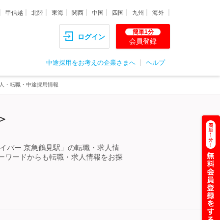
甲信越
北陸
東海
関西
中国
四国
九州
海外
簡単1分
ログイン
会員登録
中途採用をお考えの企業さまへ
ヘルプ
求人・転職・中途採用情報
＞
イバー 京急鶴見駅」の転職・求人情
ーワードからも転職・求人情報をお探