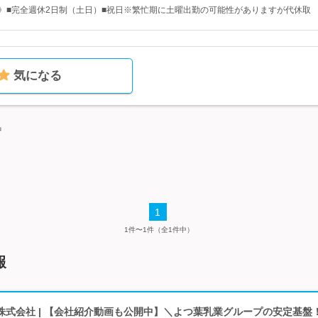
日》■完全週休2日制（土日）■祝日※繁忙期に土曜出勤の可能性がありますが代休取
気になる
中
1
1件〜1件（全1件中）
報
株式会社 | 【会社紹介動画も公開中】＼よつ葉乳業グループの安定基盤