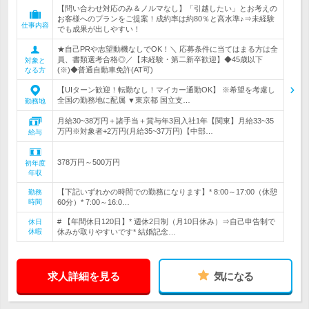
【問い合わせ対応のみ＆ノルマなし】「引越したい」とお考えの
お客様へのプランをご提案！成約率は約80％と高水準♪⇒未経験
仕事内容
でも成果が出しやすい！
★自己PRや志望動機なしでOK！＼ 応募条件に当てはまる方は全
員、書類選考合格◎／【未経験・第二新卒歓迎】◆45歳以下
対象と
(※)◆普通自動車免許(AT可)
なる方
【UIターン歓迎！転勤なし！マイカー通勤OK】 ※希望を考慮し
全国の勤務地に配属 ▼東京都 国立支…
勤務地
月給30~38万円＋諸手当＋賞与年3回入社1年【関東】月給33~35
万円※対象者+2万円(月給35~37万円)【中部…
給与
378万円～500万円
初年度
年収
【下記いずれかの時間での勤務になります】* 8:00～17:00（休憩
勤務
時間
60分）* 7:00～16:0…
# 【年間休日120日】* 週休2日制（月10日休み）⇒自己申告制で
休日
休暇
休みが取りやすいです* 結婚記念…
求人詳細を見る
気になる