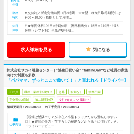
初年度
年収
# 交替制／所定労働時間 1日8時間 ※大型二種免許取得期間中は
勤務
時間
9:00～18:00（原則として月曜…
# ★年間休日104日+特別休暇（祝日相当分）15日＝119日* 4週8
休日
休暇
休制（シフト制）※免許取得期…
求人詳細を見る
気になる
株式会社サカイ引越センター | ”誕生日祝い金” ”familyDay“など社員の家族
向けの制度も多数
「パパママ、ずっとここで働いて！」と言われる【ドライバー】
正社員
職種・業種未経験OK
急募
転勤なし
学歴不問
完全週休2日制
第二新卒歓迎
女性のおしごと掲載中
情報更新日：2026/06/23
終了予定日：
2026/08/24
【現場は近隣エリアが中心／小型トラックだから運転しやすい
◎】★運転の仕方・荷下ろしの補助などから徐々に慣れていき、
仕事内容
ドライバーデビュー！