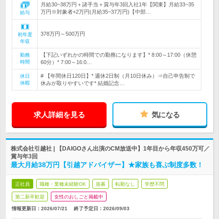
月給30~38万円＋諸手当＋賞与年3回入社1年【関東】月給33~35
万円※対象者+2万円(月給35~37万円)【中部…
給与
378万円～500万円
初年度
年収
【下記いずれかの時間での勤務になります】* 8:00～17:00（休憩
勤務
時間
60分）* 7:00～16:0…
# 【年間休日120日】* 週休2日制（月10日休み）⇒自己申告制で
休日
休暇
休みが取りやすいです* 結婚記念…
求人詳細を見る
気になる
株式会社引越社 | 【DAIGOさん出演のCM放送中】1年目から年収450万可／
賞与年3回
最大月給38万円【引越アドバイザー】★家族も喜ぶ制度多数！
正社員
職種・業種未経験OK
急募
転勤なし
学歴不問
第二新卒歓迎
女性のおしごと掲載中
情報更新日：2026/07/21
終了予定日：
2026/09/03