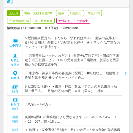
送】
正社員
職種・業種未経験OK
急募
転勤なし
学歴不問
完全週休2日制
第二新卒歓迎
女性のおしごと掲載中
情報更新日：2026/06/30
終了予定日：
2026/08/31
＼近距離＆固定ルートだから、慣れれば楽々♪／生協の会員様へ
食品や日用品、雑貨などの配送をお任せ！★トラックもAT車なの
仕事内容
でデビューに最適です♪
【 応募条件はたったこれだけ！│要普免(AT限定可)＋45歳以下限
定 】◎正社員デビューOK ◎元介護士や工場勤務、営業など異業
対象と
種からの転職実績多数！
なる方
【 東京都・神奈川県内の各拠点に配属 】 ◆転勤なし！勤務地は
希望を完全考慮 ◆マイカー・バイク通…
勤務地
月給28万1471円～▼東京・神奈川各エリアごとの月給東京（品
川・世田谷）：月給29万5189円～東京（国立）・神奈…
給与
350万円～420万円
初年度
年収
実働8時間# ＜ 勤務地により異なります ＞6：45～15：457：00
勤務
時間
～16：007：30～18：…
＜ 休日 ＞* 完全週休2日制(土・日)＜ 休暇 ＞* 年末年始* 有給休暇
休日