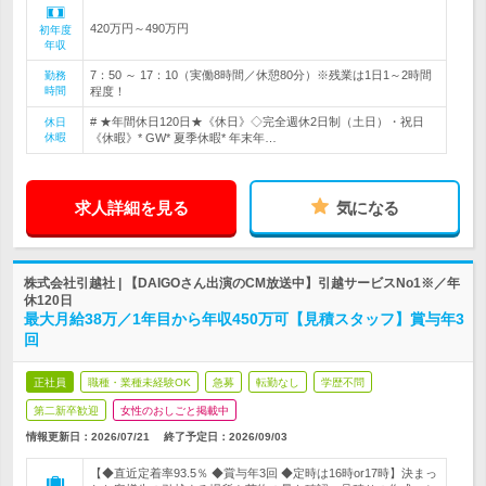
420万円～490万円
初年度
年収
7：50 ～ 17：10（実働8時間／休憩80分）※残業は1日1～2時間
勤務
時間
程度！
# ★年間休日120日★《休日》◇完全週休2日制（土日）・祝日
休日
休暇
《休暇》* GW* 夏季休暇* 年末年…
求人詳細を見る
気になる
株式会社引越社 | 【DAIGOさん出演のCM放送中】引越サービスNo1※／年
休120日
最大月給38万／1年目から年収450万可【見積スタッフ】賞与年3
回
正社員
職種・業種未経験OK
急募
転勤なし
学歴不問
第二新卒歓迎
女性のおしごと掲載中
情報更新日：2026/07/21
終了予定日：
2026/09/03
【◆直近定着率93.5％ ◆賞与年3回 ◆定時は16時or17時】決まっ