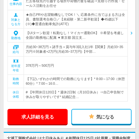
たお客様先の引越する場所や荷物の量を確認⇒見積りの作成・セ
仕事内容
ールス活動をお任せ
★自己PRや志望動機なしでOK！＼ 応募条件に当てはまる方は全
員、書類選考合格◎／【未経験・第二新卒歓迎】◆45歳以下
対象と
(※)◆普通自動車免許(AT可)
なる方
【UIターン歓迎！転勤なし！マイカー通勤OK】 ※希望を考慮し
全国の勤務地に配属 ▼東京都 国立支…
勤務地
月給30~38万円＋諸手当＋賞与年3回入社1年【関東】月給33~35
万円※対象者+2万円(月給35~37万円)【中部…
給与
378万円～500万円
初年度
年収
【下記いずれかの時間での勤務になります】* 8:00～17:00（休憩
勤務
時間
60分）* 7:00～16:0…
# 【年間休日120日】* 週休2日制（月10日休み）⇒自己申告制で
休日
休暇
休みが取りやすいです* 結婚記念…
求人詳細を見る
気になる
大浦工測株式会社 | #土日休みあり ＃年間休日125日 #社員寮・退職金制度