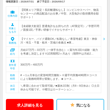
情報更新日：2026/07/31
終了予定日：
2026/09/17
【関東エリア限定！長距離運転なし】コンビニやスーパー、物流
センターへの商品配送のお仕事／中型、大型免許の取得費用全額
仕事内容
サポート！
【未経験大歓迎】普通免許をお持ちの方（AT限定可）／学歴不問
対象と
／面接1回／手厚い研修でイチからサポート！
なる方
【マイカー、バイク通勤OK／転勤なし／希望考慮】東京・神奈
川・埼玉・千葉・栃木・茨城の各拠点 ■東…
勤務地
月給27万円～33万円（一律手当含む）＋賞与年2回※経験・能力
を考慮し決定します※試用期間2ヶ月あり（期間中は月給2…
給与
300万円～400万円
初年度
年収
# ＜1ヵ月単位の変形時間労働制＞※週平均実働40時間※コース
勤務
時間
により勤務時間帯が変動します。★コース…
＼希望に合わせて取得可能／■週休2日制（月8～9日休み）◎土日
休日
休暇
休みも可能です。※曜日はローテーション…
求人詳細を見る
気になる