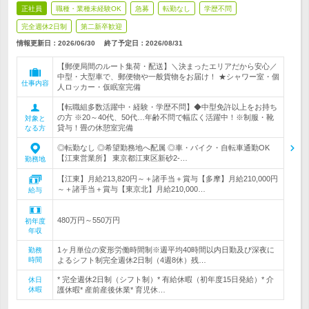
正社員
職種・業種未経験OK
急募
転勤なし
学歴不問
完全週休2日制
第二新卒歓迎
情報更新日：2026/06/30
終了予定日：
2026/08/31
【郵便局間のルート集荷・配送】＼決まったエリアだから安心／
中型・大型車で、郵便物や一般貨物をお届け！ ★シャワー室・個
仕事内容
人ロッカー・仮眠室完備
【転職組多数活躍中・経験・学歴不問】◆中型免許以上をお持ち
の方 ※20～40代、50代…年齢不問で幅広く活躍中！※制服・靴
対象と
貸与！畳の休憩室完備
なる方
◎転勤なし ◎希望勤務地へ配属 ◎車・バイク・自転車通勤OK
【江東営業所】 東京都江東区新砂2-…
勤務地
【江東】月給213,820円～＋諸手当＋賞与【多摩】月給210,000円
～＋諸手当＋賞与【東京北】月給210,000…
給与
480万円～550万円
初年度
年収
1ヶ月単位の変形労働時間制※週平均40時間以内日勤及び深夜に
勤務
時間
よるシフト制完全週休2日制（4週8休）残…
* 完全週休2日制（シフト制）* 有給休暇（初年度15日発給）* 介
休日
休暇
護休暇* 産前産後休業* 育児休…