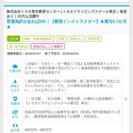
株式会社トヨタ東京教育センター | トヨタドライビングスクール東京｜食堂
あり｜20代も活躍中
普通免許があればOK！【教習インストラクター】★賞与3.7か月
★
正社員
職種・業種未経験OK
急募
転勤なし
学歴不問
第二新卒歓迎
女性のおしごと掲載中
情報更新日：2026/07/27
終了予定日：
2026/09/24
＼生徒の「できた！」を一番近くで支える自動車教習インストラ
クター／ 充実の研修で安心デビュー！★資格取得まで試験対策だ
仕事内容
けに専念できる環境です
＼免許はAT限定でもOK／ ◎未経験・第二新卒歓迎◎ 「先生にな
りたいわけじゃない。でも、人の成長を応援する仕事がした
対象と
い。」そんな方にピッタリ！
なる方
《「立川駅」「立川北駅」「西国立駅」の3駅から徒歩圏内》
【トヨタドライビングスクール東京】 東京…
勤務地
月給23万2100円以上+各種手当+賞与（年2回／昨年度実績3.7ヶ月
分）（教習指導員資格取得までの期間：月給22万…
給与
400万円～480万円
初年度