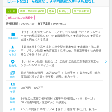
【ルート配送】 ★残業なし ★平均勤続15.8年★転勤なし
正社員
職種・業種未経験OK
急募
転勤なし
第二新卒歓迎
女性のおしごと掲載中
情報更新日：2026/07/10
終了予定日：
2026/09/10
【決まった配送先へのルート／エリア担当制】主にミネラルウォ
ーターの配送業務をお任せ ★職場見学OK ★退職金あり ★育児や
仕事内容
介護と両立できる環境
【必須条件】◇高卒以上 ◇準中型自動車免許 ★未経験・第二新
卒・ブランク歓迎 ★教育充実！OJTの他、階層別研修や社内外研
対象と
修などを受けられます。
なる方
【U・Iターン歓迎 | 転勤なし】 広島市 広島県広島市西区商工セ
ンター1-5-36 ※マイカー通…
勤務地
日給月給制20万円～25万5000円 ＋ 各種手当 ＋ 賞与年2回（昨年
度実績3.39ヶ月分）※年齢、経験、能力を考…
給与
285万円～400万円
初年度
年収
1年単位の変形労働時間制（週平均40時間以内）8：30～17：
勤務
時間
30（実働8時間／休憩60分）※残業な…
# ＼＼年間休日120日／／# 【 休日 】週休2日制(土日、祝日休
休日