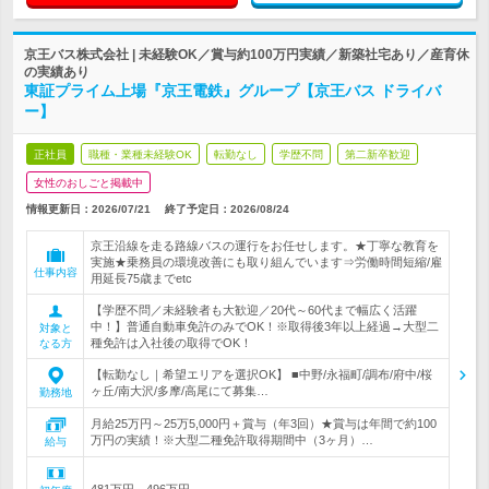
京王バス株式会社 | 未経験OK／賞与約100万円実績／新築社宅あり／産育休
の実績あり
東証プライム上場『京王電鉄』グループ【京王バス ドライバ
ー】
正社員
職種・業種未経験OK
転勤なし
学歴不問
第二新卒歓迎
女性のおしごと掲載中
情報更新日：2026/07/21
終了予定日：
2026/08/24
京王沿線を走る路線バスの運行をお任せします。★丁寧な教育を
実施★乗務員の環境改善にも取り組んでいます⇒労働時間短縮/雇
仕事内容
用延長75歳までetc
【学歴不問／未経験者も大歓迎／20代～60代まで幅広く活躍
中！】普通自動車免許のみでOK！※取得後3年以上経過→大型二
対象と
種免許は入社後の取得でOK！
なる方
【転勤なし｜希望エリアを選択OK】 ■中野/永福町/調布/府中/桜
ヶ丘/南大沢/多摩/高尾にて募集…
勤務地
月給25万円～25万5,000円＋賞与（年3回）★賞与は年間で約100
万円の実績！※大型二種免許取得期間中（3ヶ月）…
給与
481万円～496万円