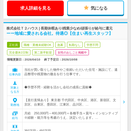
求人詳細を見る
気になる
株式会社Ｔ２ハウス | 長期休暇あり/残業少なめ/頑張りが給与に還元
ーー地域に愛される会社。待遇◎【住まい再生スタッフ】
正社員
職種・業種未経験OK
急募
転勤なし
学歴不問
完全週休2日制
第二新卒歓迎
女性のおしごと掲載中
情報更新日：2026/04/10
終了予定日：
2026/10/08
当社が買い取りした物件やご依頼いただいた住宅・施設にて、遺
品整理や残置物の撤去を行う仕事です。
仕事内容
◆学歴不問・経験を活かし会社の成長に貢献◆
対象と
なる方
【直行直帰あり】 東京都 千代田区、中央区、港区、新宿区、文
京区、台東区、墨田区、江東区、品川区、…
勤務地
月給 250,000円～400,000円＋各種手当＋賞与＋インセンティブ
※経験・能力等を考慮のうえ、決定いたします。…
給与
350万円～450万円