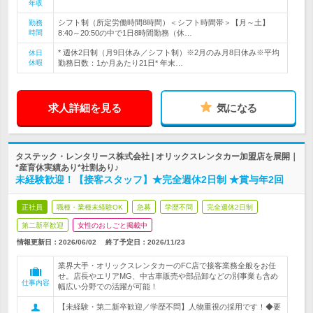
年収
シフト制（所定労働時間8時間）＜シフト時間帯＞【月～土】
勤務
時間
8:40～20:50の中で1日8時間勤務（休…
* 週休2日制（月9日休み／シフト制）※2月のみ月8日休み※平均
休日
休暇
勤務日数：1か月あたり21日* 年末…
求人詳細を見る
気になる
タステック・レンタリース株式会社 | オリックスレンタカー加盟店を展開｜
*産育休実績あり*社割あり♪
未経験歓迎！【接客スタッフ】★完全週休2日制 ★賞与年2回
正社員
職種・業種未経験OK
急募
学歴不問
完全週休2日制
第二新卒歓迎
女性のおしごと掲載中
情報更新日：2026/06/02
終了予定日：
2026/11/23
業界大手・オリックスレンタカーのFC店で接客業務全般をお任
せ。店長やエリアMG、中古車販売や部品卸などの別事業も含め
仕事内容
幅広い分野での活躍が可能！
【未経験・第二新卒歓迎／学歴不問】人物重視の採用です！◆要