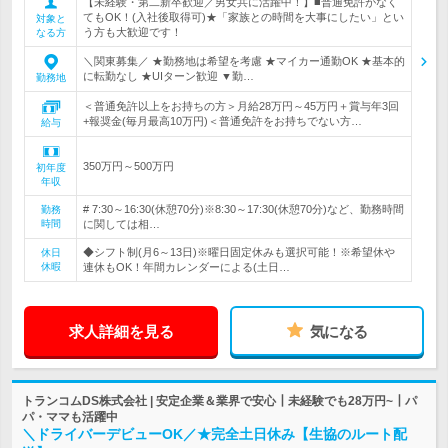
【未経験・第二新卒歓迎／男女共に活躍中！】■普通免許がなく
てもOK！(入社後取得可)★「家族との時間を大事にしたい」とい
対象と
う方も大歓迎です！
なる方
＼関東募集／ ★勤務地は希望を考慮 ★マイカー通勤OK ★基本的
に転勤なし ★UIターン歓迎 ▼勤…
勤務地
＜普通免許以上をお持ちの方＞月給28万円～45万円＋賞与年3回
+報奨金(毎月最高10万円)＜普通免許をお持ちでない方…
給与
350万円～500万円
初年度
年収
# 7:30～16:30(休憩70分)※8:30～17:30(休憩70分)など、勤務時間
勤務
時間
に関しては相…
◆シフト制(月6～13日)※曜日固定休みも選択可能！※希望休や
休日
休暇
連休もOK！年間カレンダーによる(土日…
求人詳細を見る
気になる
トランコムDS株式会社 | 安定企業＆業界で安心┃未経験でも28万円~┃パ
パ・ママも活躍中
＼ドライバーデビューOK／★完全土日休み【生協のルート配