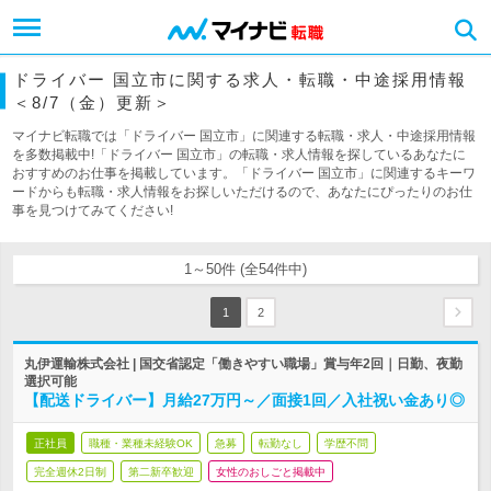
ドライバー 国立市に関する求人・転職・中途採用情報
＜8/7（金）更新＞
マイナビ転職では「ドライバー 国立市」に関連する転職・求人・中途採用情報
を多数掲載中!「ドライバー 国立市」の転職・求人情報を探しているあなたに
おすすめのお仕事を掲載しています。「ドライバー 国立市」に関連するキーワ
ードからも転職・求人情報をお探しいただけるので、あなたにぴったりのお仕
事を見つけてみてください!
1～50件 (全54件中)
1
2
丸伊運輸株式会社 | 国交省認定「働きやすい職場」賞与年2回｜日勤、夜勤
選択可能
【配送ドライバー】月給27万円～／面接1回／入社祝い金あり◎
正社員
職種・業種未経験OK
急募
転勤なし
学歴不問
完全週休2日制
第二新卒歓迎
女性のおしごと掲載中