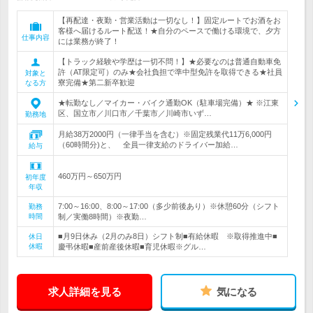
【再配達・夜勤・営業活動は一切なし！】固定ルートでお酒をお
客様へ届けるルート配送！★自分のペースで働ける環境で、夕方
仕事内容
には業務が終了！
【トラック経験や学歴は一切不問！】★必要なのは普通自動車免
許（AT限定可）のみ★会社負担で準中型免許を取得できる★社員
対象と
寮完備★第二新卒歓迎
なる方
★転勤なし／マイカー・バイク通勤OK（駐車場完備）★ ※江東
区、国立市／川口市／千葉市／川崎市いず…
勤務地
月給38万2000円（一律手当を含む）※固定残業代11万6,000円
（60時間分)と、 全員一律支給のドライバー加給…
給与
460万円～650万円
初年度
年収
7:00～16:00、8:00～17:00（多少前後あり）※休憩60分（シフト
勤務
時間
制／実働8時間）※夜勤…
■月9日休み（2月のみ8日）シフト制■有給休暇 ※取得推進中■
休日
休暇
慶弔休暇■産前産後休暇■育児休暇※グル…
求人詳細を見る
気になる