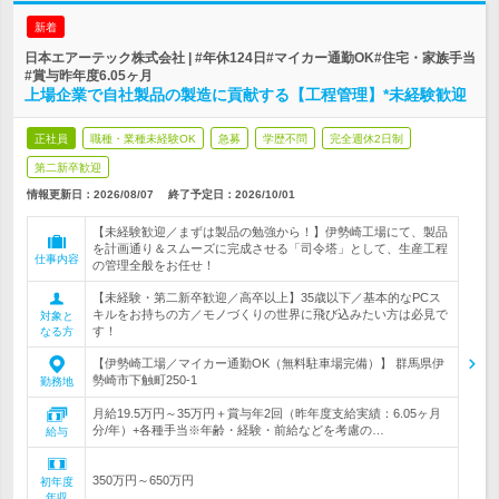
新着
日本エアーテック株式会社 | #年休124日#マイカー通勤OK#住宅・家族手当
#賞与昨年度6.05ヶ月
上場企業で自社製品の製造に貢献する【工程管理】*未経験歓迎
正社員
職種・業種未経験OK
急募
学歴不問
完全週休2日制
第二新卒歓迎
情報更新日：2026/08/07
終了予定日：
2026/10/01
【未経験歓迎／まずは製品の勉強から！】伊勢崎工場にて、製品
を計画通り＆スムーズに完成させる「司令塔」として、生産工程
仕事内容
の管理全般をお任せ！
【未経験・第二新卒歓迎／高卒以上】35歳以下／基本的なPCス
キルをお持ちの方／モノづくりの世界に飛び込みたい方は必見で
対象と
す！
なる方
【伊勢崎工場／マイカー通勤OK（無料駐車場完備）】 群馬県伊
勢崎市下触町250-1
勤務地
月給19.5万円～35万円＋賞与年2回（昨年度支給実績：6.05ヶ月
分/年）+各種手当※年齢・経験・前給などを考慮の…
給与
350万円～650万円
初年度
年収