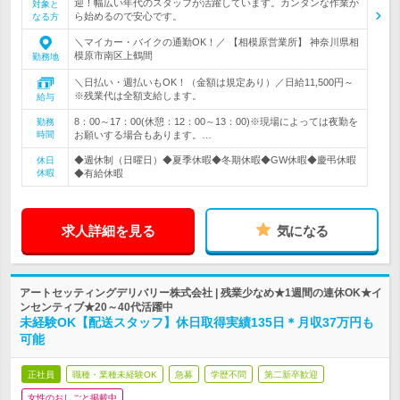
迎！幅広い年代のスタッフが活躍しています。カンタンな作業か
対象と
ら始めるので安心です。
なる方
＼マイカー・バイクの通勤OK！／ 【相模原営業所】 神奈川県相
模原市南区上鶴間
勤務地
＼日払い・週払いもOK！（金額は規定あり）／日給11,500円～
※残業代は全額支給します。
給与
8：00～17：00(休憩：12：00～13：00)※現場によっては夜勤を
勤務
時間
お願いする場合もあります。…
◆週休制（日曜日）◆夏季休暇◆冬期休暇◆GW休暇◆慶弔休暇
休日
休暇
◆有給休暇
求人詳細を見る
気になる
アートセッティングデリバリー株式会社 | 残業少なめ★1週間の連休OK★イ
ンセンティブ★20～40代活躍中
未経験OK【配送スタッフ】休日取得実績135日＊月収37万円も
可能
正社員
職種・業種未経験OK
急募
学歴不問
第二新卒歓迎
女性のおしごと掲載中