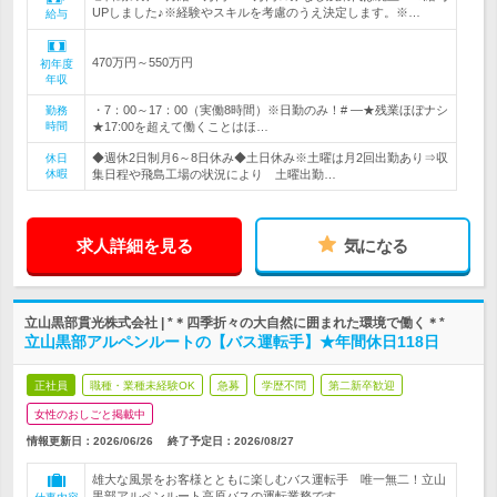
UPしました♪※経験やスキルを考慮のうえ決定します。※…
給与
470万円～550万円
初年度
年収
・7：00～17：00（実働8時間）※日勤のみ！# ―★残業ほぼナシ
勤務
時間
★17:00を超えて働くことはほ…
◆週休2日制月6～8日休み◆土日休み※土曜は月2回出勤あり⇒収
休日
休暇
集日程や飛島工場の状況により 土曜出勤…
求人詳細を見る
気になる
立山黒部貫光株式会社 | *＊四季折々の大自然に囲まれた環境で働く＊*
立山黒部アルペンルートの【バス運転手】★年間休日118日
正社員
職種・業種未経験OK
急募
学歴不問
第二新卒歓迎
女性のおしごと掲載中
情報更新日：2026/06/26
終了予定日：
2026/08/27
雄大な風景をお客様とともに楽しむバス運転手 唯一無二！立山
黒部アルペンルート高原バスの運転業務です。