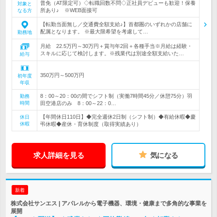
普免（AT限定可）◇転職回数不問◇正社員デビューも歓迎！保養
対象と
所あり♪ ※WEB面接可
なる方
【転勤当面無し／交通費全額支給♪】首都圏のいずれかの店舗に
配属となります。 ※最大限希望を考慮して…
勤務地
月給 22.5万円～30万円＋賞与年2回＋各種手当※月給は経験・
スキルに応じて検討します。※残業代は別途全額支給いた…
給与
350万円～500万円
初年度
年収
8：00～20：00の間でシフト制（実働7時間45分／休憩75分）羽
勤務
時間
田空港店のみ 8：00～22：0…
【年間休日110日】◆完全週休2日制（シフト制）◆有給休暇◆慶
休日
休暇
弔休暇◆産休・育休制度（取得実績あり）
求人詳細を見る
気になる
新着
株式会社サンエス | アパレルから電子機器、環境・健康まで多角的な事業を
展開