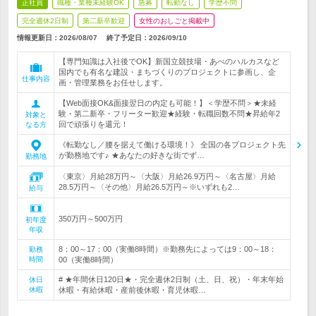
正社員
職種・業種未経験OK
急募
転勤なし
学歴不問
完全週休2日制
第二新卒歓迎
女性のおしごと掲載中
情報更新日：2026/08/07
終了予定日：
2026/09/10
【専門知識は入社後でOK】新国立競技場・あべのハルカスなど
国内でも有名な建設・まちづくりのプロジェクトに参画し、企
仕事内容
画・管理業務をお任せします。
【Web面接OK&面接翌日の内定も可能！】＜学歴不問＞★未経
験・第二新卒・フリーター歓迎★経験・転職回数不問★昇給年2
対象と
回で頑張りを還元！
なる方
《転勤なし／腰を据えて働ける環境！》 全国の各プロジェクト先
が勤務地です♪ ★あなたの好きな街でず…
勤務地
〈東京〉月給28万円～〈大阪〉月給26.9万円～〈名古屋〉月給
28.5万円～〈その他〉月給26.5万円～※いずれも2…
給与
350万円～500万円
初年度
年収
8：00～17：00（実働8時間）※勤務先によっては9：00～18：
勤務
時間
00（実働8時間）
# ★年間休日120日★・完全週休2日制（土、日、祝）・年末年始
休日
休暇
休暇・有給休暇・産前後休暇・育児休暇…