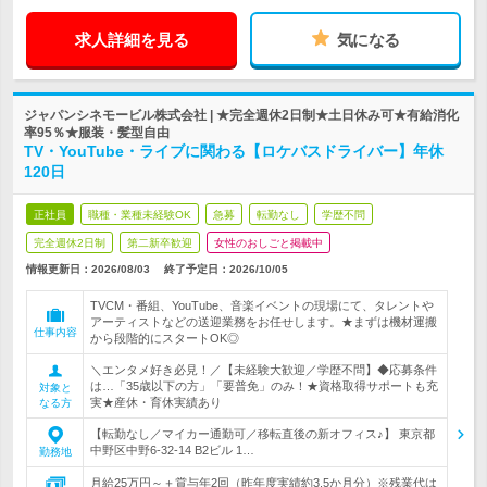
求人詳細を見る
気になる
ジャパンシネモービル株式会社 | ★完全週休2日制★土日休み可★有給消化
率95％★服装・髪型自由
TV・YouTube・ライブに関わる【ロケバスドライバー】年休
120日
正社員
職種・業種未経験OK
急募
転勤なし
学歴不問
完全週休2日制
第二新卒歓迎
女性のおしごと掲載中
情報更新日：2026/08/03
終了予定日：
2026/10/05
TVCM・番組、YouTube、音楽イベントの現場にて、タレントや
アーティストなどの送迎業務をお任せします。★まずは機材運搬
仕事内容
から段階的にスタートOK◎
＼エンタメ好き必見！／【未経験大歓迎／学歴不問】◆応募条件
は…「35歳以下の方」「要普免」のみ！★資格取得サポートも充
対象と
実★産休・育休実績あり
なる方
【転勤なし／マイカー通勤可／移転直後の新オフィス♪】 東京都
中野区中野6-32-14 B2ビル 1…
勤務地
月給25万円～＋賞与年2回（昨年度実績約3.5か月分）※残業代は