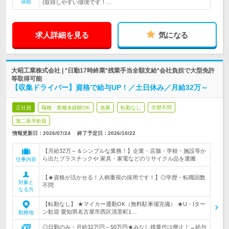
休暇
(取得しやすい環境です！…
求人詳細を見る
気になる
大昭工業株式会社 | *日勤17時終業*残業手当全額支給*会社負担で大型免許
等取得可能
【収集ドライバー】資格で給与UP！／土日休み／月給32万～
正社員
職種・業種未経験OK
急募
転勤なし
学歴不問
第二新卒歓迎
情報更新日：2026/07/24
終了予定日：
2026/10/22
【月給32万～＆シンプルな業務！】企業・店舗・学校・施設等か
ら出たプラスチックや 家具・家電などのリサイクル品を運搬
仕事内容
【★資格が活かせる！人柄重視の採用です！】◎学歴・転職回数
対象と
不問
なる方
【転勤なし】 ★マイカー通勤OK（無料駐車場完備） ★U・Iター
ン歓迎 愛知県名古屋市西区清里町1…
勤務地
◎日勤のみ・月給32万円～50万円★みなし残業代は廃止！→給与