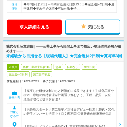
◆年間休日125日＋年間有給消化日数13.6日◆完全週休2日制◆夏
休日
休暇
季休暇◆年末年始休暇◆有給休暇◆特…
求人詳細を見る
気になる
株式会社昭立造園 | ――公共工事から民間工事まで幅広い現場管理経験が積
めます――
未経験から目指せる【現場代理人】★完全週休2日制★賞与年3回
正社員
職種・業種未経験OK
急募
転勤なし
学歴不問
完全週休2日制
第二新卒歓迎
情報更新日：2026/07/31
終了予定日：
2026/10/01
【充実した研修体制のもと段階的に成長できます！】緑化工事や
樹木・緑地の維持管理が計画通り進むよう、工程・品質・安全・
仕事内容
原価管理など現場を管理！
【未経験スタート／第二新卒／正社員デビュー歓迎】20代・30代
対象と
の若手メンバーも活躍中！◎文理不問 ◎要普通自動車運転免許
なる方
【転勤なし／マイカー通勤OK】 東京都昭島市緑町3-19-23