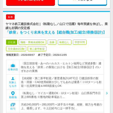
新着
ヤマネ鉄工建設株式会社 | 《転勤なし／山口で活躍》毎年実績を伸ばし、業
績も好調の安定感
「鉄骨」をつくり未来を支える【総合職(加工/組立/溶接/設計)】
正社員
職種・業種未経験OK
急募
転勤なし
学歴不問
完全週休2日制
第二新卒歓迎
情報更新日：2026/08/07
終了予定日：
2026/11/05
〈国立競技場・あべのハルカス・ヒルトン福岡など実績多数〉建
物を支える「鉄骨」の製造における【加工/組立/溶接/設計】のい
仕事内容
ずれかの業務
【未経験・第二新卒歓迎／要普通免許(AT可)】◎建設鉄骨の製
造・溶接・CAD使用経験が少しでもあれば優遇！☆UIターンも歓
対象と
迎！社員寮完備＆WEB面接もOK
なる方
《転勤なし・マイカー通勤OK・UIターン歓迎》 山口県長門市日
置上885番地 ※敷地内駐車場あり…
勤務地
月給240,000円～280,000円 + 諸手当※年齢、経験、能力を考慮の
上、優遇します。※上記給与には一律手当(…
給与