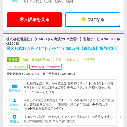
休暇
み）※月により土曜出勤あり（会社…
求人詳細を見る
気になる
株式会社引越社 | 【DAIGOさん出演のCM放送中】引越サービスNo1※／年
休120日
最大月給38万円／1年目から年収450万可【総合職】賞与年3回
正社員
職種・業種未経験OK
急募
転勤なし
学歴不問
第二新卒歓迎
女性のおしごと掲載中
情報更新日：2026/07/21
終了予定日：
2026/09/03
＼社員満足度が高いから直近定着率93.5％♪／【◎月10日休 ◎賞
与年3回 ◎定時は16時or17時】担当エリアのお客様へ荷物の配
仕事内容
送・セールスをお任せ
★自己PRや志望動機なしでOK！＼ 応募条件に当てはまる方は全
員、書類選考合格◎／【未経験・第二新卒歓迎】◆45歳以下
対象と
(※)◆普通自動車免許(AT可)
なる方
【UIターン歓迎！転勤なし！マイカー通勤OK】 ※希望を考慮し
全国の勤務地に配属 ▼東京都 国立支…
勤務地