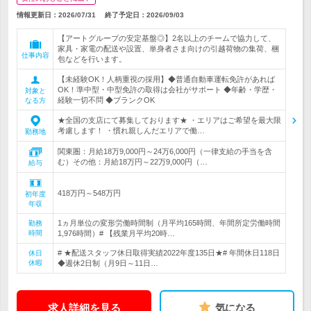
情報更新日：2026/07/31
終了予定日：
2026/09/03
【アートグループの安定基盤◎】2名以上のチームで協力して、
家具・家電の配送や設置、単身者さま向けの引越荷物の集荷、梱
仕事内容
包などを行います。
【未経験OK！人柄重視の採用】◆普通自動車運転免許があれば
OK！準中型・中型免許の取得は会社がサポート ◆年齢・学歴・
対象と
経験一切不問 ◆ブランクOK
なる方
★全国の支店にて募集しております★ ・エリアはご希望を最大限
考慮します！ ・慣れ親しんだエリアで働…
勤務地
関東圏：月給18万9,000円～24万6,000円（一律支給の手当を含
む）その他：月給18万円～22万9,000円（…
給与
418万円～548万円
初年度
年収
1ヵ月単位の変形労働時間制（月平均165時間、年間所定労働時間
勤務
時間
1,976時間）# 【残業月平均20時…
# ★配送スタッフ休日取得実績2022年度135日★# 年間休日118日
休日
休暇
◆週休2日制（月9日～11日…
求人詳細を見る
気になる