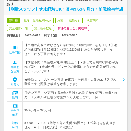
あり
【測量スタッフ】★未経験OK・賞与5.69ヶ月分・前職給与考慮
正社員
職種・業種未経験OK
急募
転勤なし
学歴不問
完全週休2日制
第二新卒歓迎
女性のおしごと掲載中
情報更新日：2026/06/19
終了予定日：
2026/08/20
【土地の高さ位置などを正確に測る「建築測量」をお任せ！】有
給消化日数は年13.6日？ 休憩は1日3回？ あなたが感じる「な
仕事内容
ぜ？」にも丁寧に答えます！
【学歴不問／未経験入社率8割以上！】●少しでも興味や関心があ
ればOK！ ●全国のランドマークの仕事にあなたの名前が刻まれ
対象と
るチャンスです！
なる方
★転勤なし・I/Uターン歓迎 ★東京・神奈川・大阪のエリアでの
勤務です（配属は希望を考慮します）…
勤務地
月給23万円～35万円＋賞与年3回例：33歳 月給40万円／年収546
万円※スキルや経験を考慮のうえ決定します。※試…
給与
350万円～700万円
初年度
年収
8：00～17：00（休憩90分／実働7時間半）★残業はほぼありま
勤務
時間
せん！# 【一日の流れ】※休憩は1…