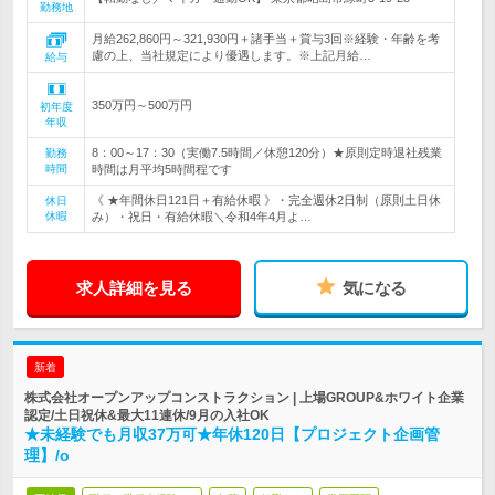
勤務地
月給262,860円～321,930円＋諸手当＋賞与3回※経験・年齢を考
慮の上、当社規定により優遇します。※上記月給…
給与
350万円～500万円
初年度
年収
8：00～17：30（実働7.5時間／休憩120分）★原則定時退社残業
勤務
時間
時間は月平均5時間程です
《 ★年間休日121日＋有給休暇 》・完全週休2日制（原則土日休
休日
休暇
み）・祝日・有給休暇＼令和4年4月よ…
求人詳細を見る
気になる
新着
株式会社オープンアップコンストラクション | 上場GROUP&ホワイト企業
認定/土日祝休&最大11連休/9月の入社OK
★未経験でも月収37万可★年休120日【プロジェクト企画管
理】/o