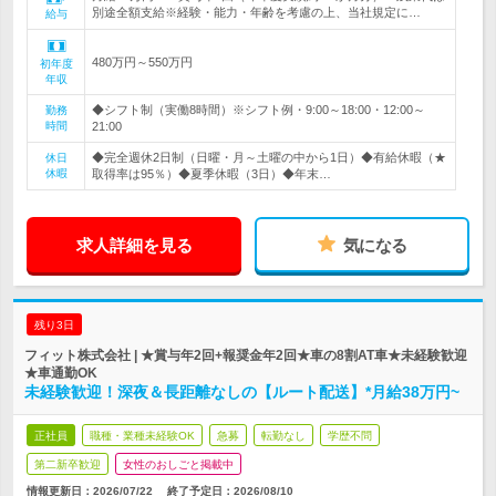
別途全額支給※経験・能力・年齢を考慮の上、当社規定に…
給与
480万円～550万円
初年度
年収
◆シフト制（実働8時間）※シフト例・9:00～18:00・12:00～
勤務
時間
21:00
◆完全週休2日制（日曜・月～土曜の中から1日）◆有給休暇（★
休日
休暇
取得率は95％）◆夏季休暇（3日）◆年末…
求人詳細を見る
気になる
残り3日
フィット株式会社 | ★賞与年2回+報奨金年2回★車の8割AT車★未経験歓迎
★車通勤OK
未経験歓迎！深夜＆長距離なしの【ルート配送】*月給38万円~
正社員
職種・業種未経験OK
急募
転勤なし
学歴不問
第二新卒歓迎
女性のおしごと掲載中
情報更新日：2026/07/22
終了予定日：
2026/08/10