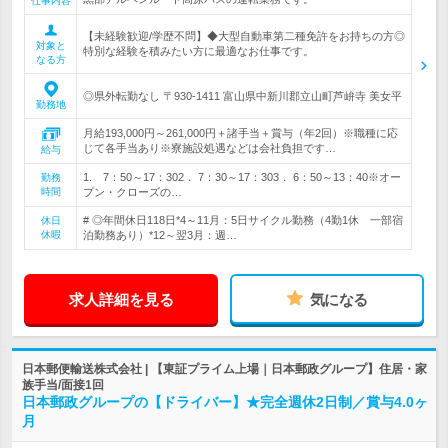
仕事内容
【未経験歓迎/学歴不問】◆大型自動車第二種免許をお持ちの方◎
対象と
特別な経験を積みたい方に最適なお仕事です。
なる方
◎県外転勤なし 〒930-1411 富山県中新川郡立山町芦峅寺 美女平
勤務地
月給193,000円～261,000円＋諸手当＋賞与（年2回）※職種に応
じて各手当あり※寮施設処遇などは会社負担です…
給与
1. 7：50～17：302． 7：30～17：303． 6：50～13：40※オー
勤務
時間
プン・クローズの…
# ◎年間休日118日*4～11月：5日サイクル勤務（4勤1休 一部宿
休日
休暇
泊勤務あり）*12～翌3月：週…
求人詳細を見る
気になる
日本郵便輸送株式会社 | 【東証プライム上場｜日本郵政グループ】住居・家
族手当/面接1回
日本郵政グループの【ドライバー】★完全週休2日制／賞与4.0ヶ
月