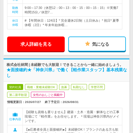
9:00～17:30（休憩12：00～13：00・15：00～15：15）※実働7
勤務
時間
時間15分／休憩7…
# 【年間休日：124日】* 完全週休2日制（土日休み）* 祝日* 夏季
休日
休暇
休暇（2日）* 年末年始休暇…
求人詳細を見る
気になる
株式会社林間 | 未経験でも大歓迎！できることから一緒に始めましょう。
★面接確約★「神奈川県」で働く【軽作業スタッフ】基本残業な
し
契約社員
職種・業種未経験OK
急募
転勤なし
学歴不問
第二新卒歓迎
女性のおしごと掲載中
情報更新日：2026/07/27
終了予定日：
2026/08/31
【経験も資格も要りません】建築・土木・造園・解体などの工事
現場にて『軽作業』をお任せします。＊現場は神奈川県内がメイ
仕事内容
ンです。
【●応募者全員と面接確約●】未経験OK！ブランクのある方も歓