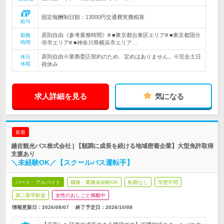
固定報酬制日額：13000円交通費実費精算
給与
原則自由《参考業務時間》# ■東京都台東区エリア# ■東京都国分
勤務
時間
寺市エリア# ■神奈川県横浜市エリア…
原則自由※業務委託契約のため、定めはありません。※完全土日
休日
休暇
祝休み
求人詳細を見る
気になる
新着
越佐観光バス株式会社 | 【順調に成長を続ける地域密着企業】大型免許取得
支援あり
＼未経験OK／【スクールバス運転手】
パート・アルバイト
職種・業種未経験OK
転勤なし
学歴不問
第二新卒歓迎
女性のおしごと掲載中
情報更新日：2026/08/07
終了予定日：
2026/10/08