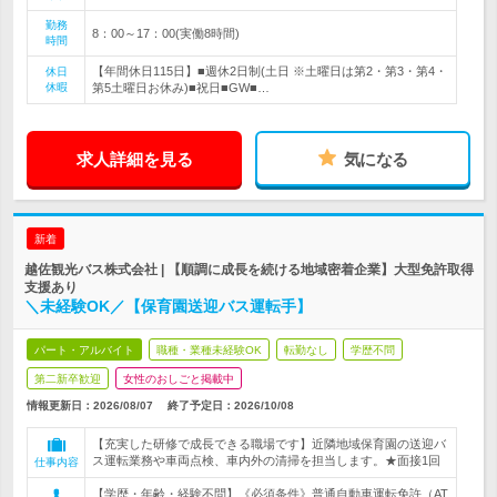
勤務
8：00～17：00(実働8時間)
時間
【年間休日115日】■週休2日制(土日 ※土曜日は第2・第3・第4・
休日
休暇
第5土曜日お休み)■祝日■GW■…
求人詳細を見る
気になる
新着
越佐観光バス株式会社 | 【順調に成長を続ける地域密着企業】大型免許取得
支援あり
＼未経験OK／【保育園送迎バス運転手】
パート・アルバイト
職種・業種未経験OK
転勤なし
学歴不問
第二新卒歓迎
女性のおしごと掲載中
情報更新日：2026/08/07
終了予定日：
2026/10/08
【充実した研修で成長できる職場です】近隣地域保育園の送迎バ
ス運転業務や車両点検、車内外の清掃を担当します。★面接1回
仕事内容
【学歴・年齢・経験不問】《必須条件》普通自動車運転免許（AT