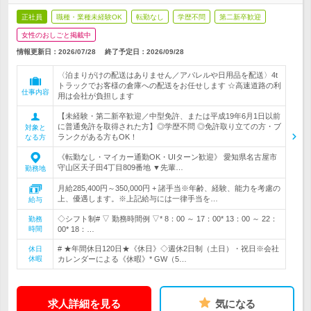
正社員
職種・業種未経験OK
転勤なし
学歴不問
第二新卒歓迎
女性のおしごと掲載中
情報更新日：2026/07/28
終了予定日：
2026/09/28
〈泊まりがけの配送はありません／アパレルや日用品を配送〉4t
トラックでお客様の倉庫への配送をお任せします ☆高速道路の利
仕事内容
用は会社が負担します
【未経験・第二新卒歓迎／中型免許、または平成19年6月1日以前
に普通免許を取得された方】◎学歴不問 ◎免許取り立ての方・ブ
対象と
ランクがある方もOK！
なる方
《転勤なし・マイカー通勤OK・UIターン歓迎》 愛知県名古屋市
守山区天子田4丁目809番地 ▼先輩…
勤務地
月給285,400円～350,000円 + 諸手当※年齢、経験、能力を考慮の
上、優遇します。※上記給与には一律手当を…
給与
◇シフト制# ▽ 勤務時間例 ▽* 8：00 ～ 17：00* 13：00 ～ 22：
勤務
時間
00* 18：…
# ★年間休日120日★《休日》◇週休2日制（土日）・祝日※会社
休日
休暇
カレンダーによる《休暇》* GW（5…
求人詳細を見る
気になる