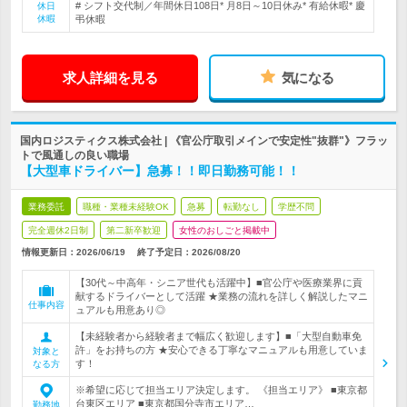
# シフト交代制／年間休日108日* 月8日～10日休み* 有給休暇* 慶
休日
休暇
弔休暇
求人詳細を見る
気になる
国内ロジスティクス株式会社 | 《官公庁取引メインで安定性"抜群"》フラッ
トで風通しの良い職場
【大型車ドライバー】急募！！即日勤務可能！！
業務委託
職種・業種未経験OK
急募
転勤なし
学歴不問
完全週休2日制
第二新卒歓迎
女性のおしごと掲載中
情報更新日：2026/06/19
終了予定日：
2026/08/20
【30代～中高年・シニア世代も活躍中】■官公庁や医療業界に貢
献するドライバーとして活躍 ★業務の流れを詳しく解説したマニ
仕事内容
ュアルも用意あり◎
【未経験者から経験者まで幅広く歓迎します】■「大型自動車免
許」をお持ちの方 ★安心できる丁寧なマニュアルも用意していま
対象と
す！
なる方
※希望に応じて担当エリア決定します。 《担当エリア》 ■東京都
台東区エリア ■東京都国分寺市エリア…
勤務地