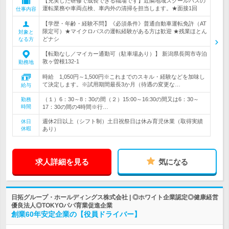
【充実した研修で成長できる職場です】近隣地域スクールバスの
運転業務や車両点検、車内外の清掃を担当します。★面接1回
仕事内容
【学歴・年齢・経験不問】《必須条件》普通自動車運転免許（AT
限定可）★マイクロバスの運転経験がある方は歓迎 ★残業ほとん
対象と
どナシ
なる方
【転勤なし／マイカー通勤可（駐車場あり）】 新潟県長岡市寺泊
敦ヶ曽根132-1
勤務地
時給 1,050円～1,500円※これまでのスキル・経験などを加味し
て決定します。※試用期間最長3か月（待遇の変更な…
給与
（１）6：30～8：30の間（２）15:00～16:30の間又は6：30～
勤務
時間
17：30の間の4時間※行…
週休2日以上（シフト制）土日祝祭日は休み育児休業（取得実績
休日
休暇
あり）
求人詳細を見る
気になる
日拓グループ・ホールディングス株式会社 | ◎ホワイト企業認定◎健康経営
優良法人◎TOKYOパパ育業促進企業
創業60年安定企業の【役員ドライバー】