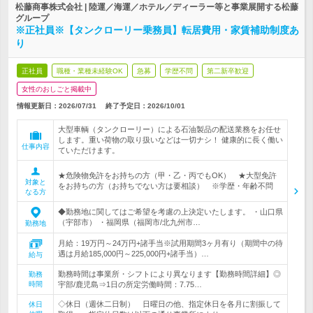
松藤商事株式会社 | 陸運／海運／ホテル／ディーラー等と事業展開する松藤
グループ
※正社員※【タンクローリー乗務員】転居費用・家賃補助制度あ
り
正社員
職種・業種未経験OK
急募
学歴不問
第二新卒歓迎
女性のおしごと掲載中
情報更新日：2026/07/31
終了予定日：
2026/10/01
大型車輌（タンクローリー）による石油製品の配送業務をお任せ
します。重い荷物の取り扱いなどは一切ナシ！ 健康的に長く働い
仕事内容
ていただけます。
★危険物免許をお持ちの方（甲・乙・丙でもOK） ★大型免許
対象と
をお持ちの方（お持ちでない方は要相談） ※学歴・年齢不問
なる方
◆勤務地に関してはご希望を考慮の上決定いたします。 ・山口県
（宇部市） ・福岡県（福岡市/北九州市…
勤務地
月給：19万円～24万円+諸手当※試用期間3ヶ月有り（期間中の待
遇は月給185,000円～225,000円+諸手当）…
給与
勤務時間は事業所・シフトにより異なります【勤務時間詳細】◎
勤務
時間
宇部/鹿児島⇒1日の所定労働時間：7.75…
◇休日（週休二日制） 日曜日の他、指定休日を各月に割振して
休日