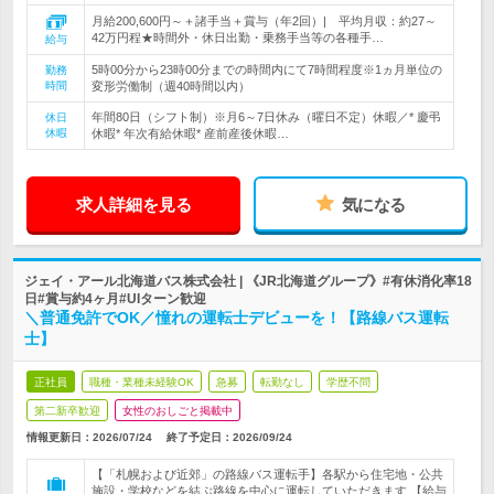
月給200,600円～＋諸手当＋賞与（年2回）| 平均月収：約27～
42万円程★時間外・休日出勤・乗務手当等の各種手…
給与
5時00分から23時00分までの時間内にて7時間程度※1ヵ月単位の
勤務
時間
変形労働制（週40時間以内）
年間80日（シフト制）※月6～7日休み（曜日不定）休暇／* 慶弔
休日
休暇
休暇* 年次有給休暇* 産前産後休暇…
求人詳細を見る
気になる
ジェイ・アール北海道バス株式会社 | 《JR北海道グループ》#有休消化率18
日#賞与約4ヶ月#UIターン歓迎
＼普通免許でOK／憧れの運転士デビューを！【路線バス運転
士】
正社員
職種・業種未経験OK
急募
転勤なし
学歴不問
第二新卒歓迎
女性のおしごと掲載中
情報更新日：2026/07/24
終了予定日：
2026/09/24
【「札幌および近郊」の路線バス運転手】各駅から住宅地・公共
施設・学校などを結ぶ路線を中心に運転していただきます 【給与