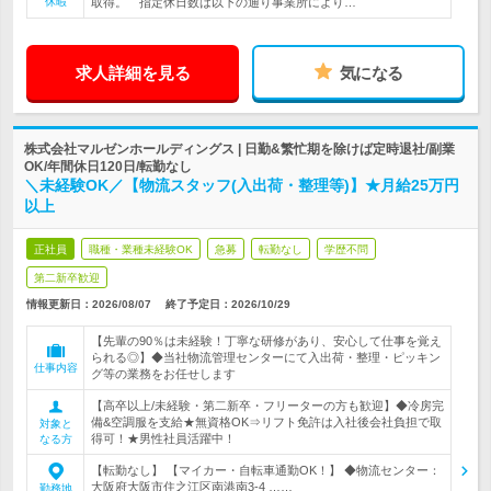
休暇
取得。 指定休日数は以下の通り事業所により…
求人詳細を見る
気になる
株式会社マルゼンホールディングス | 日勤&繁忙期を除けば定時退社/副業
OK/年間休日120日/転勤なし
＼未経験OK／【物流スタッフ(入出荷・整理等)】★月給25万円
以上
正社員
職種・業種未経験OK
急募
転勤なし
学歴不問
第二新卒歓迎
情報更新日：2026/08/07
終了予定日：
2026/10/29
【先輩の90％は未経験！丁寧な研修があり、安心して仕事を覚え
られる◎】◆当社物流管理センターにて入出荷・整理・ピッキン
仕事内容
グ等の業務をお任せします
【高卒以上/未経験・第二新卒・フリーターの方も歓迎】◆冷房完
備&空調服を支給★無資格OK⇒リフト免許は入社後会社負担で取
対象と
得可！★男性社員活躍中！
なる方
【転勤なし】 【マイカー・自転車通勤OK！】 ◆物流センター：
大阪府大阪市住之江区南港南3-4 ……
勤務地