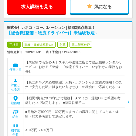
求人詳細を見る
気になる
株式会社カネコ・コーポレーション | 福岡3拠点募集！
【総合職(整備・物流ドライバー)】未経験歓迎♪
正社員
職種・業種未経験OK
急募
第二新卒歓迎
情報更新日：2026/07/31
終了予定日：
2026/10/08
【未経験でも安心★】スキルや適性に応じて建設機械レンタルサ
ービスにおける「整備」「物流ドライバー」いずれかの業務をお
仕事内容
任せ
【第二新卒／未経験歓迎】人柄・ポテンシャル重視の採用！◎九
対象と
州で安定した職に就きたい方はぜひこの機会にご応募ください♪
なる方
【福岡3拠点のいずれかで勤務】 ★マイカー通勤OK ご希望を考
慮した上で決定します。 ■福岡営業所…
勤務地
■月給24万9000円～30万円※すべての職種に関してスキル・経
験・能力を考慮して決定します。
給与
310万円～450万円
初年度
年収