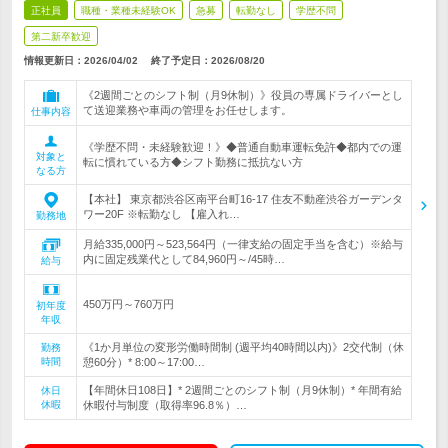
正社員
職種・業種未経験OK
急募
転勤なし
学歴不問
第二新卒歓迎
情報更新日：2026/04/02
終了予定日：
2026/08/20
《2週間ごとのシフト制（月9休制）》役員の専属ドライバーとし
て送迎業務や車両の管理をお任せします。
仕事内容
《学歴不問・未経験歓迎！》◆普通自動車運転免許◆都内での運
対象と
転に慣れている方◆シフト勤務に抵抗ない方
なる方
【本社】 東京都渋谷区南平台町16-17 住友不動産渋谷ガーデンタ
ワー20F ※転勤なし 【雇入れ…
勤務地
月給335,000円～523,564円（一律支給の固定手当を含む）※給与
内に固定残業代として84,960円～/45時…
給与
450万円～760万円
初年度
年収
《1か月単位の変形労働時間制 (週平均40時間以内)》2交代制（休
勤務
時間
憩60分）* 8:00～17:00…
【年間休日108日】* 2週間ごとのシフト制（月9休制）* 年間有給
休日
休暇
休暇付与制度（取得率96.8％）…