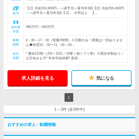
【1】月給263,800円～＋諸手当＋賞与年3回【2】月給255,400円
～＋諸手当＋賞与年3回【1】…大卒以上 【…
給与
380万円～400万円
初年度
年収
8：30～17：30（実働7時間）※日勤のみ！夜勤は一切ありませ
勤務
時間
ん◆休憩10：30ー11：00（30…
* 週休2日制（月8～10日／日曜＋他シフト制）※固定休制あり／
休日
休暇
土日休みも可* 年末年始休暇* 産前…
求人詳細を見る
気になる
1
1～3件 (全3件中)
おすすめの求人・転職情報