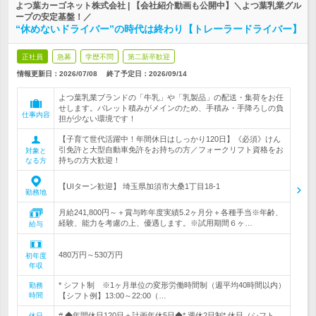
よつ葉カーゴネット株式会社 | 【会社紹介動画も公開中】＼よつ葉乳業グル
ープの安定基盤！／
“休めないドライバー”の時代は終わり【トレーラードライバー】
正社員
急募
学歴不問
第二新卒歓迎
情報更新日：2026/07/08
終了予定日：
2026/09/14
よつ葉乳業ブランドの「牛乳」や「乳製品」の配送・集荷をお任
せします。パレット積みがメインのため、手積み・手降ろしの負
仕事内容
担が少ない環境です！
【子育て世代活躍中！年間休日はしっかり120日】《必須》けん
引免許と大型自動車免許をお持ちの方／フォークリフト資格をお
対象と
持ちの方大歓迎！
なる方
【UIターン歓迎】 埼玉県加須市大桑1丁目18-1
勤務地
月給241,800円～＋賞与昨年度実績5.2ヶ月分＋各種手当※年齢、
経験、能力を考慮の上、優遇します。※試用期間６ヶ…
給与
480万円～530万円
初年度
年収
* シフト制 ※1ヶ月単位の変形労働時間制（週平均40時間以内）
勤務
時間
【シフト例】13:00～22:00（…
# ◆年間休日120日＋計画年休5日◆* 週休2日制* 休日（シフト
休日