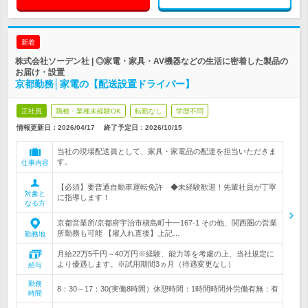
新着
株式会社ソーデン社 | ◎家電・家具・AV機器などの生活に密着した製品の
お届け・設置
京都勤務│家電の【配送設置ドライバー】
正社員
職種・業種未経験OK
転勤なし
学歴不問
情報更新日：2026/04/17
終了予定日：
2026/10/15
当社の現場配送員として、家具・家電品の配達を担当いただきま
す。
仕事内容
【必須】要普通自動車運転免許 ◆未経験歓迎！先輩社員が丁寧
対象と
に指導します！
なる方
京都営業所/京都府宇治市槇島町十一167-1 その他、関西圏の営業
所勤務も可能 【雇入れ直後】上記…
勤務地
月給22万5千円～40万円※経験、能力等を考慮の上、当社規定に
より優遇します。※試用期間3ヵ月（待遇変更なし）
給与
勤務
8：30～17：30(実働8時間）休憩時間：1時間時間外労働有無：有
時間