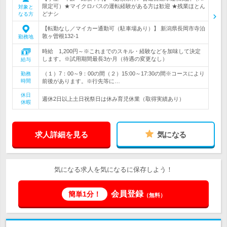
限定可）★マイクロバスの運転経験がある方は歓迎 ★残業ほとん
対象と
どナシ
なる方
【転勤なし／マイカー通勤可（駐車場あり）】 新潟県長岡市寺泊
敦ヶ曽根132-1
勤務地
時給 1,200円～※これまでのスキル・経験などを加味して決定
します。※試用期間最長3か月（待遇の変更なし）
給与
（１）7：00～9：00の間（２）15:00～17:30の間※コースにより
勤務
時間
前後があります。※行先等に…
休日
週休2日以上土日祝祭日は休み育児休業（取得実績あり）
休暇
求人詳細を見る
気になる
気になる求人を気になるに保存しよう！
会員登録
簡単1分！
（無料）