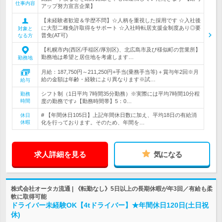
仕事内容
アップ努力宣言企業】
【未経験者歓迎＆学歴不問】☆人柄を重視した採用です ☆入社後
に大型二種免許取得をサポート ☆入社時転居支援金制度あり◎要
対象と
普免(AT可)
なる方
【札幌市内(西区/手稲区/厚別区)、北広島市及び様似町の営業所】
勤務地は希望と居住地を考慮します…
勤務地
月給：187,750円～211,250円+手当(乗務手当等)＋賞与年2回※月
給の金額は年齢・経験により異なります※試…
給与
シフト制（1日平均 7時間35分勤務）※実際には平均7時間10分程
勤務
時間
度の勤務です♪【勤務時間帯】5：0…
# 【年間休日105日】上記年間休日数に加え、平均18日の有給消
休日
休暇
化を行っております。そのため、年間を…
求人詳細を見る
気になる
株式会社オータカ流通 | 《転勤なし》5日以上の長期休暇が年3回／有給も柔
軟に取得可能
ドライバー未経験OK【4tドライバー】★年間休日120日(土日祝
休)