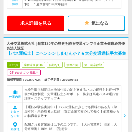
休暇
制） * 夏季休暇* 年末年始休…
求人詳細を見る
気になる
大分交通株式会社 | 創業130年の歴史を誇る交通インフラ企業★健康経営優
良法人認証
【バス運転士】にヘンシンしませんか？★大分交通運転手大募集
正社員
業種未経験OK
転勤なし
学歴不問
第二新卒歓迎
女性のおしごと掲載中
情報更新日：2026/07/24
終了予定日：
2026/09/24
≪免許取得制度◎≫地域住民の足を支えるバスの運行をお任せ|充
実の研修制度・先輩運転士がサポート！将来は高速バスや運行管
仕事内容
理者へステップアップ★
【運転体験会実施中♪】バスの運転に少しでも興味のある方（学
歴不問・未経験者大歓迎）|安定企業で安心して働く！他業種から
対象と
の転職者多数★
なる方
配属される営業所は以下の二つです。 【大分営業所】 住所：大
分市豊海4-1994-151 【別府営…
勤務地