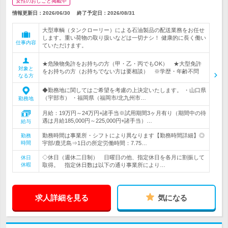
女性のおしごと掲載中
情報更新日：2026/06/30
終了予定日：
2026/08/31
大型車輌（タンクローリー）による石油製品の配送業務をお任せ
します。重い荷物の取り扱いなどは一切ナシ！ 健康的に長く働い
仕事内容
ていただけます。
★危険物免許をお持ちの方（甲・乙・丙でもOK） ★大型免許
対象と
をお持ちの方（お持ちでない方は要相談） ※学歴・年齢不問
なる方
◆勤務地に関してはご希望を考慮の上決定いたします。 ・山口県
（宇部市） ・福岡県（福岡市/北九州市…
勤務地
月給：19万円～24万円+諸手当※試用期間3ヶ月有り（期間中の待
遇は月給185,000円～225,000円+諸手当）…
給与
勤務時間は事業所・シフトにより異なります【勤務時間詳細】◎
勤務
時間
宇部/鹿児島⇒1日の所定労働時間：7.75…
◇休日（週休二日制） 日曜日の他、指定休日を各月に割振して
休日
休暇
取得。 指定休日数は以下の通り事業所により…
求人詳細を見る
気になる