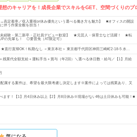
理想のキャリアを！成長企業でスキルをGET、空間づくりのプ
→高定着率／収入重視or休み優先という選べる働き方も魅力】 ■オフィスの開設
に伴う作業全般を担当！
未経験・第二新卒・正社員デビュー歓迎】 ★元芸人・保育士など活躍！ ★転
円UPの先輩も！ ◎要普免（AT限定可）
★直行直帰OK！転勤なし ＜東京本社＞ 東京都千代田区神田三崎町2-18-5 水…
0円～＋残業代全額支給＋運転手当＋賞与（年2回）＼選べる休日数・給与／【1】月給
円
00※配属する案件は、希望を最大限考慮し決定します※案件によっては残業あり、又
選べます！【1】月4日休み以上【2】月8日休み※現場がない時は土日休みも可能！■
気になる