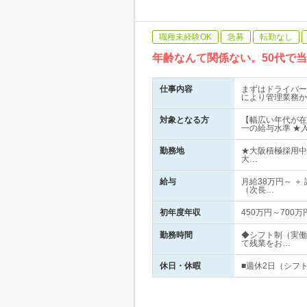
職種未経験OK
急募
転勤なし
年齢なんて関係ない。50代で
仕事内容
まずはドライバー
により管理業務か
対象となる方
【幅広い年代が在
一の給与水準 ★
勤務地
★大阪積極採用中
大…
給与
月給38万円～ ＋
（次長…
初年度年収
450万円～700万
勤務時間
◆シフト制（実働
て残業をお…
休日・休暇
■週休2日（シフト