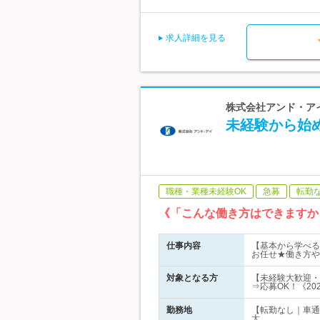
求人詳細を見る
株式会社アンド・アイ
未経験から始
職種・業種未経験OK
急募
転勤
《「こんな働き方はできますか
仕事内容
【基本から学べる
お任せ★働き方や
対象となる方
【未経験大歓迎・
⇒応募OK！《20
勤務地
【転勤なし｜車通
太…