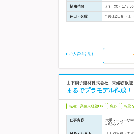
勤務時間
# 8：30～17
休日・休暇
* 週休2日制（土
求人詳細を見る
山下硝子建材株式会社 | 未経験歓
まるでプラモデル作成！
職種・業種未経験OK
急募
転勤
仕事内容
大手メーカーや中
の組み立て
対象となる方
【人柄重視／面接