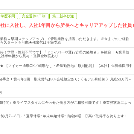
学歴不問
完全週休2日制
第二新卒歓迎
当社に入社し、入社1年目から所長へとキャリアアップした社員も
業務→早期ステップアップにて管理業務を担当いただきます。※今までのご経験
らスタートも可能★残業代は全額支給
籍！学歴・性別不問です】「ドライバーや運行管理の経験者」を歓迎！★業界随
入社半年後から賞与・退職金制度あり
★ 【マイカー通勤OK／転勤なし・希望勤務地に原則配属】 【本社】☆積極採用中
 諸手当 + 賞与年2回 + 期末賞与あり(会社規定あり)《 モデル月給例 》月給53万円～
円
8時間）※ライフスタイルに合わせた働き方がご相談可能です！※業務状況によっ
制/月7～8日）* 夏季休暇* 年末年始休暇* 有給休暇 ◎高い取得率を誇ります！…