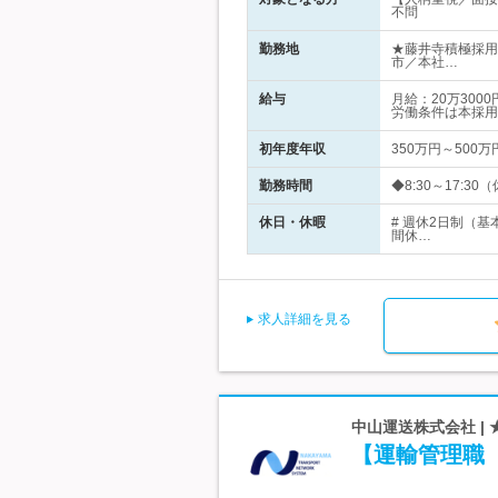
不問
勤務地
★藤井寺積極採用
市／本社…
給与
月給：20万30
労働条件は本採用
初年度年収
350万円～500万
勤務時間
◆8:30～17:30
休日・休暇
# 週休2日制（
間休…
求人詳細を見る
中山運送株式会社 |
【運輸管理職