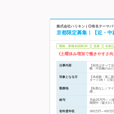
株式会社ハリキン | ◎有名テーマ
京都限定募集｜【近・中
職種・業種未経験OK
急募
転勤
《土曜休み増加で働きやすさ向
仕事内容
【宛先はすべて法
離・中距離のみだ
対象となる方
【未経験・第二新
タートOK！ ◎
勤務地
【転勤なし／マイ
綴…
給与
月給26万円～＋
期間中（最大3ヶ
初年度年収
360万円～450万