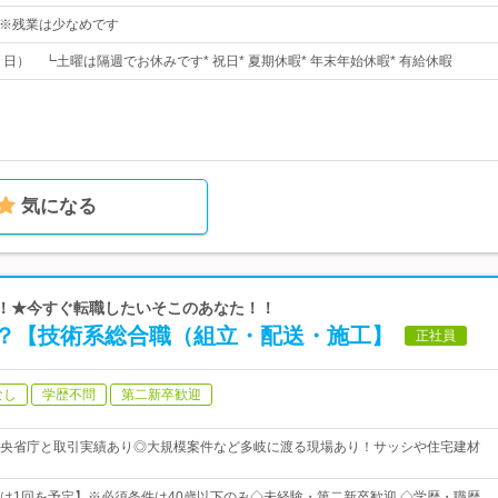
：00※残業は少なめです
・日） ┗土曜は隔週でお休みです* 祝日* 夏期休暇* 年末年始休暇* 有給休暇
気になる
迎！★今すぐ転職したいそこのあなた！！
？【技術系総合職（組立・配送・施工】
正社員
なし
学歴不問
第二新卒歓迎
央省庁と取引実績あり◎大規模案件など多岐に渡る現場あり！サッシや住宅建材
は1回を予定】※必須条件は40歳以下のみ◇未経験・第二新卒歓迎 ◇学歴・職歴