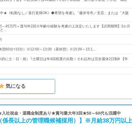
中★《転勤なし／直行直帰OK》◆希望を考慮し「藤井寺市／支店」または「大阪
00円～45万円＋賞与年2回※年齢や経験を考慮の上決定いたします【試用期間】3か月
と…
円
（休憩60分+15分）※12:00～13:00（昼休憩）※15:00～15:1…
基本的に土・日・祝）└土曜日は年4回程度の出勤！それ以外は完全週休2日制# 【年
気になる
 ★入社祝金・退職金制度あり★賞与最大年3回★50～60代も活躍中
（係長以上の管理職候補採用）】※月給38万円以