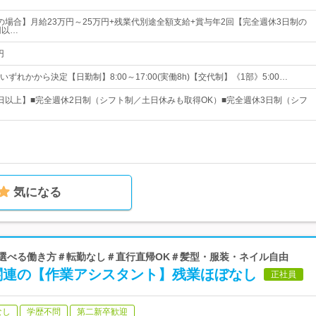
の場合】月給23万円～25万円+残業代別途全額支給+賞与年2回【完全週休3日制の
円以…
円
ずれかから決定【日勤制】8:00～17:00(実働8h)【交代制】《1部》5:00…
20日以上】■完全週休2日制（シフト制／土日休みも取得OK）■完全週休3日制（シフ
気になる
＃選べる働き方＃転勤なし＃直行直帰OK＃髪型・服装・ネイル自由
関連の【作業アシスタント】残業ほぼなし
正社員
なし
学歴不問
第二新卒歓迎