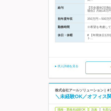
給与
【完全週休2日制
場合】月給18万
初年度年収
350万円～500万
勤務時間
※希望を考慮してい
休日・休暇
# 【年間休日1
ト…
求人詳細を見る
株式会社アールソリューション | 
＼未経験OK／オフィス
職種・業種未経験OK
急募
転勤