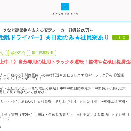
1
1件〜7件（全7件中）
パークなど建築物を支える安定メーカー◎月給26万～
距離ドライバー】★日勤のみ★社員寮あり
正社員
なし
学歴不問
第二新卒歓迎
上中！》自分専用の社用トラックを運転！整備や点検は提携企
人＝日勤のみ】関西圏内への鋼材配送をお任せします ◎4tトラック貸与 ◎近距
から生活リズム安定です！
卒・正社員デビューまで幅広く歓迎】◆準中型自動車免許・中型免許があればス
安定して長く働きたい方はぜひ！
カー・バイク通勤OK】 ☆社員寮（借り上げ社宅）も相談可能！ ■京都工場 京都府
諸手当＋賞与（年2回）※経験・年齢を考慮の上、当社規定により優遇します※試用
月）は、…
円