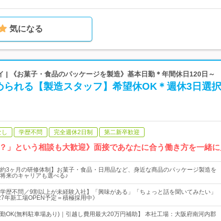
気になる
 | 《お菓子・食品のパッケージを製造》基本日勤＊年間休日120日～
められる【製造スタッフ】希望休OK＊週休3日選
なし
学歴不問
完全週休2日制
第二新卒歓迎
？」という相談も大歓迎》面接であなたに合う働き方を一緒に
約3ヶ月の研修体制】お菓子・食品・日用品など、身近な商品のパッケージ製造を
将来のキャリアも選べる♪
学歴不問／9割以上が未経験入社】「興味がある」「ちょっと話を聞いてみたい」
27年新工場OPEN予定＝積極採用中》
勤OK(無料駐車場あり)｜引越し費用最大20万円補助】 本社工場：大阪府南河内郡