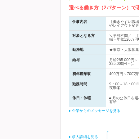
選べる働き方（2パターン）で
仕事内容
【働きやすい職場
やレイアウト変更
対象となる方
＼学歴不問／ 【
職＝年収120万
勤務地
★東京・大阪募集 
給与
月給285.00
325.000円～(…
初年度年収
400万円～700万
勤務時間
9：00～18：
夜勤案…
休日・休暇
# 月の公休日を
有給…
企業からのメッセージを見る
求人詳細を見る