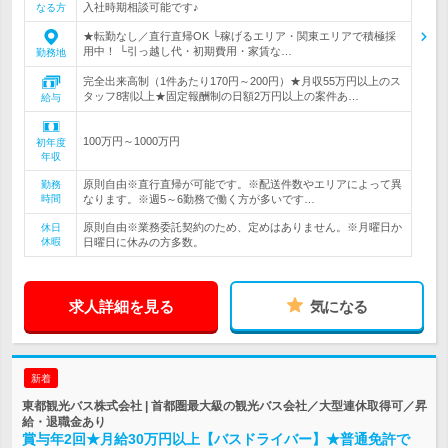
入社時期相談可能です♪
なる方
★転勤なし／直行直帰OK └稼げるエリア・関東エリアで積極採
用中！ └引っ越し代・初期費用・家賃な…
勤務地
完全出来高制（1件あたり170円～200円）★月収55万円以上のス
タッフ8割以上★固定報酬制の日額2万円以上の案件あ…
給与
100万円～1000万円
初年度
年収
原則自由※直行直帰が可能です。※配送件数やエリアによって異
勤務
時間
なります。※週5～6勤務で働く方が多いです…
原則自由※業務委託契約のため、定めはありません。※月曜日か
休日
休暇
日曜日に休みの方多数。
求人詳細を見る
気になる
新着
東都観光バス株式会社 | 首都圏最大級の観光バス会社／大型連休取得可／昇
給・退職金あり
賞与年2回★月給30万円以上【バスドライバー】★普通免許で