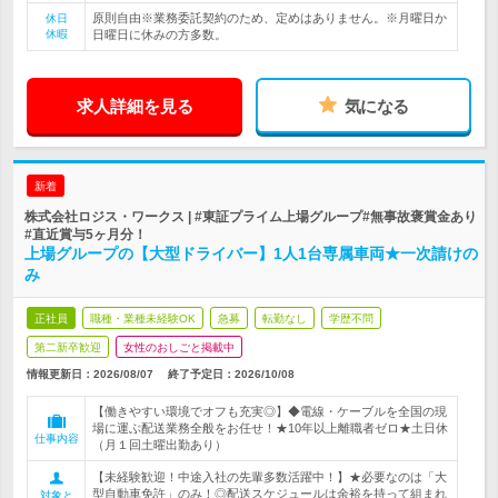
原則自由※業務委託契約のため、定めはありません。※月曜日か
休日
休暇
日曜日に休みの方多数。
求人詳細を見る
気になる
新着
株式会社ロジス・ワークス | #東証プライム上場グループ#無事故褒賞金あり
#直近賞与5ヶ月分！
上場グループの【大型ドライバー】1人1台専属車両★一次請けの
み
正社員
職種・業種未経験OK
急募
転勤なし
学歴不問
第二新卒歓迎
女性のおしごと掲載中
情報更新日：2026/08/07
終了予定日：
2026/10/08
【働きやすい環境でオフも充実◎】◆電線・ケーブルを全国の現
場に運ぶ配送業務全般をお任せ！★10年以上離職者ゼロ★土日休
仕事内容
（月１回土曜出勤あり）
【未経験歓迎！中途入社の先輩多数活躍中！】★必要なのは「大
型自動車免許」のみ！◎配送スケジュールは余裕を持って組まれ
対象と