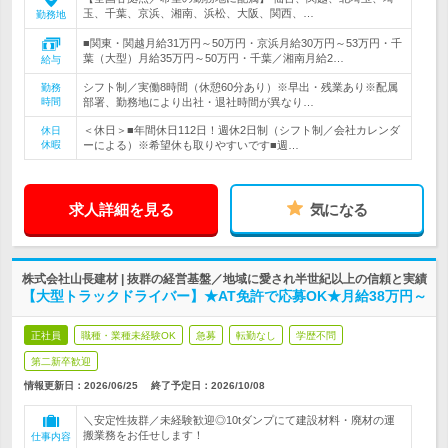
玉、千葉、京浜、湘南、浜松、大阪、関西、…
勤務地
■関東・関越月給31万円～50万円・京浜月給30万円～53万円・千
葉（大型）月給35万円～50万円・千葉／湘南月給2…
給与
シフト制／実働8時間（休憩60分あり）※早出・残業あり※配属
勤務
時間
部署、勤務地により出社・退社時間が異なり…
＜休日＞■年間休日112日！週休2日制（シフト制／会社カレンダ
休日
休暇
ーによる）※希望休も取りやすいです■週…
求人詳細を見る
気になる
株式会社山長建材 | 抜群の経営基盤／地域に愛され半世紀以上の信頼と実績
【大型トラックドライバー】★AT免許で応募OK★月給38万円～
正社員
職種・業種未経験OK
急募
転勤なし
学歴不問
第二新卒歓迎
情報更新日：2026/06/25
終了予定日：
2026/10/08
＼安定性抜群／未経験歓迎◎10tダンプにて建設材料・廃材の運
搬業務をお任せします！
仕事内容