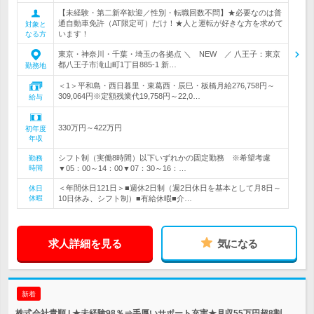
【未経験・第二新卒歓迎／性別・転職回数不問】★必要なのは普
通自動車免許（AT限定可）だけ！★人と運転が好きな方を求めて
対象と
います！
なる方
東京・神奈川・千葉・埼玉の各拠点 ＼ NEW ／ 八王子：東京
都八王子市滝山町1丁目885-1 新…
勤務地
＜1＞平和島・西日暮里・東葛西・辰巳・板橋月給276,758円～
309,064円※定額残業代19,758円～22,0…
給与
330万円～422万円
初年度
年収
シフト制（実働8時間）以下いずれかの固定勤務 ※希望考慮
勤務
時間
▼05：00～14：00▼07：30～16：…
＜年間休日121日＞■週休2日制（週2日休日を基本として月8日～
休日
休暇
10日休み、シフト制）■有給休暇■介…
求人詳細を見る
気になる
新着
株式会社貴順 | ★未経験98％⇒手厚いサポート充実★月収55万円超8割