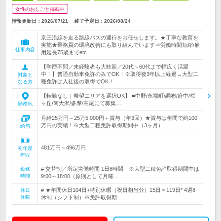
女性のおしごと掲載中
情報更新日：2026/07/21
終了予定日：
2026/08/24
京王沿線を走る路線バスの運行をお任せします。★丁寧な教育を
実施★乗務員の環境改善にも取り組んでいます⇒労働時間短縮/雇
仕事内容
用延長75歳までetc
【学歴不問／未経験者も大歓迎／20代～60代まで幅広く活躍
中！】普通自動車免許のみでOK！※取得後3年以上経過→大型二
対象と
種免許は入社後の取得でOK！
なる方
【転勤なし｜希望エリアを選択OK】 ■中野/永福町/調布/府中/桜
ヶ丘/南大沢/多摩/高尾にて募集…
勤務地
月給25万円～25万5,000円＋賞与（年3回）★賞与は年間で約100
万円の実績！※大型二種免許取得期間中（3ヶ月）…
給与
481万円～496万円
初年度
年収
# 交替制／所定労働時間 1日8時間 ※大型二種免許取得期間中は
勤務
時間
9:00～18:00（原則として月曜…
# ★年間休日104日+特別休暇（祝日相当分）15日＝119日* 4週8
休日
休暇
休制（シフト制）※免許取得期…