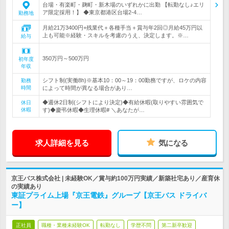
台場・有楽町・麹町・新木場のいずれかに出勤 【転勤なし♪エリ
ア限定採用！】 ◆東京都港区台場2-4…
勤務地
月給21万3400円+残業代＋各種手当＋賞与年2回◎月給45万円以
上も可能※経験・スキルを考慮のうえ、決定します。※…
給与
350万円～500万円
初年度
年収
シフト制(実働8h)※基本10：00～19：00勤務ですが、ロケの内容
勤務
時間
によって時間が異なる場合があり…
◆週休2日制(シフトにより決定)◆有給休暇(取りやすい雰囲気で
休日
休暇
す)◆慶弔休暇◆生理休暇# ＼あなたが…
求人詳細を見る
気になる
京王バス株式会社 | 未経験OK／賞与約100万円実績／新築社宅あり／産育休
の実績あり
東証プライム上場『京王電鉄』グループ【京王バス ドライバ
ー】
正社員
職種・業種未経験OK
転勤なし
学歴不問
第二新卒歓迎