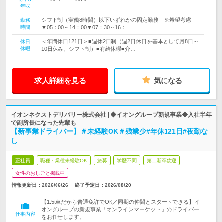
年収
シフト制（実働8時間）以下いずれかの固定勤務 ※希望考慮
勤務
時間
▼05：00～14：00▼07：30～16：…
＜年間休日121日＞■週休2日制（週2日休日を基本として月8日～
休日
休暇
10日休み、シフト制）■有給休暇■介…
求人詳細を見る
気になる
イオンネクストデリバリー株式会社 | ◆イオングループ新規事業◆入社半年
で副所長になった先輩も
【新事業ドライバー】＃未経験OK＃残業少#年休121日#夜勤な
し
正社員
職種・業種未経験OK
急募
学歴不問
第二新卒歓迎
女性のおしごと掲載中
情報更新日：2026/06/26
終了予定日：
2026/08/20
【1.5t車だから普通免許でOK／同期の仲間とスタートできる】イ
オングループの新規事業「オンラインマーケット」のドライバー
仕事内容
をお任せします。