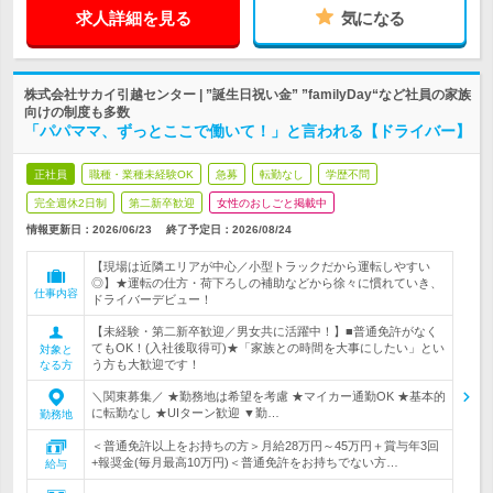
求人詳細を見る
気になる
株式会社サカイ引越センター | ”誕生日祝い金” ”familyDay“など社員の家族
向けの制度も多数
「パパママ、ずっとここで働いて！」と言われる【ドライバー】
正社員
職種・業種未経験OK
急募
転勤なし
学歴不問
完全週休2日制
第二新卒歓迎
女性のおしごと掲載中
情報更新日：2026/06/23
終了予定日：
2026/08/24
【現場は近隣エリアが中心／小型トラックだから運転しやすい
◎】★運転の仕方・荷下ろしの補助などから徐々に慣れていき、
仕事内容
ドライバーデビュー！
【未経験・第二新卒歓迎／男女共に活躍中！】■普通免許がなく
てもOK！(入社後取得可)★「家族との時間を大事にしたい」とい
対象と
う方も大歓迎です！
なる方
＼関東募集／ ★勤務地は希望を考慮 ★マイカー通勤OK ★基本的
に転勤なし ★UIターン歓迎 ▼勤…
勤務地
＜普通免許以上をお持ちの方＞月給28万円～45万円＋賞与年3回
+報奨金(毎月最高10万円)＜普通免許をお持ちでない方…
給与