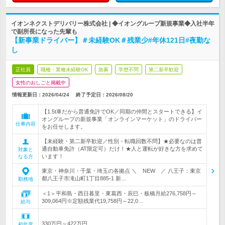
イオンネクストデリバリー株式会社 | ◆イオングループ新規事業◆入社半年
で副所長になった先輩も
【新事業ドライバー】＃未経験OK＃残業少#年休121日#夜勤な
し
正社員
職種・業種未経験OK
急募
学歴不問
第二新卒歓迎
女性のおしごと掲載中
情報更新日：2026/04/24
終了予定日：
2026/08/20
【1.5t車だから普通免許でOK／同期の仲間とスタートできる】イ
オングループの新規事業「オンラインマーケット」のドライバー
仕事内容
をお任せします。
【未経験・第二新卒歓迎／性別・転職回数不問】★必要なのは普
通自動車免許（AT限定可）だけ！★人と運転が好きな方を求めて
対象と
います！
なる方
東京・神奈川・千葉・埼玉の各拠点 ＼ NEW ／ 八王子：東京
都八王子市滝山町1丁目885-1 新…
勤務地
＜1＞平和島・西日暮里・東葛西・辰巳・板橋月給276,758円～
309,064円※定額残業代19,758円～22,0…
給与
330万円～422万円
初年度