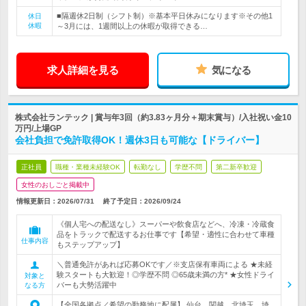
■隔週休2日制（シフト制）※基本平日休みになります※その他1
休日
休暇
～3月には、1週間以上の休暇が取得できる…
求人詳細を見る
気になる
株式会社ランテック | 賞与年3回（約3.83ヶ月分＋期末賞与）/入社祝い金10
万円/上場GP
会社負担で免許取得OK！週休3日も可能な【ドライバー】
正社員
職種・業種未経験OK
転勤なし
学歴不問
第二新卒歓迎
女性のおしごと掲載中
情報更新日：2026/07/31
終了予定日：
2026/09/24
《個人宅への配送なし》スーパーや飲食店などへ、冷凍・冷蔵食
品をトラックで配送するお仕事です【希望・適性に合わせて車種
仕事内容
もステップアップ】
＼普通免許があれば応募OKです／※支店保有車両による ★未経
験スタートも大歓迎！◎学歴不問 ◎65歳未満の方* ★女性ドライ
対象と
バーも大勢活躍中
なる方
【全国各拠点／希望の勤務地に配属】 仙台、関越、北埼玉、埼