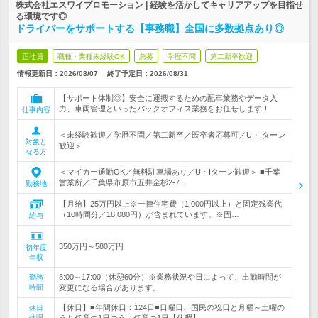
株式会社エスワイプロモーション | 経験を活かしてキャリアアップを目指せ
る環境です◎
ドライバーをサポートする【事務職】全国に多数拠点あり◎
正社員
職種・業種未経験OK
急募
学歴不問
第二新卒歓迎
情報更新日：2026/08/07
終了予定日：
2026/08/31
【サポート体制◎】安全に運搬するための配車業務やデータ入
力、車両管理といったバックオフィス業務をお任せします！
仕事内容
＜未経験歓迎／学歴不問／第二新卒／既卒者応募可／U・Iターン
対象と
歓迎＞
なる方
＜マイカー通勤OK／無料駐車場あり／U・Iターン歓迎＞ ■千葉
営業所／千葉県市原市五井金杉2-7…
勤務地
【月給】25万円以上※一律住宅費（1,000円以上）と固定残業代
（10時間分／18,080円）が含まれています。※固…
給与
350万円～580万円
初年度
年収
8:00～17:00（休憩60分）※業務状況や日によって、出勤時間が
勤務
時間
変更になる場合があります。
【休日】■年間休日：124日■日曜日、国民の祝日と月曜～土曜の
休日
休暇