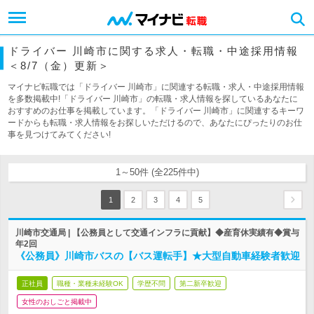
ドライバー 川崎市に関する求人・転職・中途採用情報
＜8/7（金）更新＞
マイナビ転職では「ドライバー 川崎市」に関連する転職・求人・中途採用情報
を多数掲載中!「ドライバー 川崎市」の転職・求人情報を探しているあなたに
おすすめのお仕事を掲載しています。「ドライバー 川崎市」に関連するキーワ
ードからも転職・求人情報をお探しいただけるので、あなたにぴったりのお仕
事を見つけてみてください!
1～50件 (全225件中)
1
2
3
4
5
川崎市交通局 | 【公務員として交通インフラに貢献】◆産育休実績有◆賞与
年2回
《公務員》川崎市バスの【バス運転手】★大型自動車経験者歓迎
正社員
職種・業種未経験OK
学歴不問
第二新卒歓迎
女性のおしごと掲載中