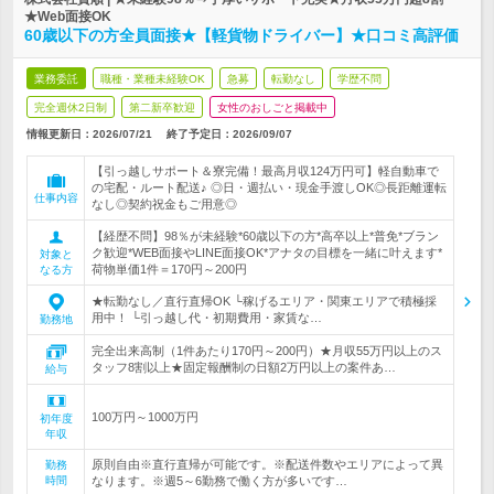
★Web面接OK
60歳以下の方全員面接★【軽貨物ドライバー】★口コミ高評価
業務委託
職種・業種未経験OK
急募
転勤なし
学歴不問
完全週休2日制
第二新卒歓迎
女性のおしごと掲載中
情報更新日：2026/07/21
終了予定日：
2026/09/07
【引っ越しサポート＆寮完備！最高月収124万円可】軽自動車で
の宅配・ルート配送♪ ◎日・週払い・現金手渡しOK◎長距離運転
仕事内容
なし◎契約祝金もご用意◎
【経歴不問】98％が未経験*60歳以下の方*高卒以上*普免*ブラン
ク歓迎*WEB面接やLINE面接OK*アナタの目標を一緒に叶えます*
対象と
荷物単価1件＝170円～200円
なる方
★転勤なし／直行直帰OK └稼げるエリア・関東エリアで積極採
用中！ └引っ越し代・初期費用・家賃な…
勤務地
完全出来高制（1件あたり170円～200円）★月収55万円以上のス
タッフ8割以上★固定報酬制の日額2万円以上の案件あ…
給与
100万円～1000万円
初年度
年収
原則自由※直行直帰が可能です。※配送件数やエリアによって異
勤務
時間
なります。※週5～6勤務で働く方が多いです…