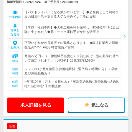
情報更新日：2026/07/24
終了予定日：
2026/08/20
【バスドライバーになる夢が叶います！】◆公務員として川崎市
民の日常生活を支える大切な交通インフラに貢献
仕事内容
【学歴・性別不問】◆大型二種免許を保有し、昭和42年4月2日以
対象と
降に生まれた方◆元トラック運転手や女性も活躍中
なる方
下記いずれかの営業所での勤務となります。 ■塩浜営業所／川崎
区塩浜2-2-1 ■鷲ヶ峰営業所／宮前…
勤務地
月給22万円～（一律地域手当含む）※初任給は一定の基準に基づ
いて決定されます。【月収例】25歳/25万3,576円…
給与
シフト制1か月単位変形労働時間制（週平均38時間45分）※早朝
勤務
時間
及び深夜勤務あり
* 年間104日（月８～９日休み）* 年次有給休暇* 夏季休暇* 結婚休
休日
休暇
暇* 出産休暇* 子の看護休…
求人詳細を見る
気になる
新着