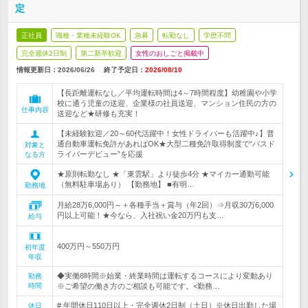
定
正社員
職種・業種未経験OK
急募
転勤なし
学歴不問
完全週休2日制
第二新卒歓迎
女性のおしごと掲載中
情報更新日：2026/06/26
終了予定日：
2026/08/10
【長距離運転なし／平均運転時間は4～7時間程度】幼稚園や小学
校に通う児童の送迎、企業様の社員送迎、マンション住民の方の
仕事内容
送迎など★研修も充実！
【未経験歓迎／20～60代活躍中！女性ドライバーも活躍中♪】普
通自動車運転免許があればOK★大型二種免許取得制度で“バスド
対象と
ライバーデビュー”を応援
なる方
★原則転勤なし ★「東雲駅」より徒歩4分 ★マイカー通勤可能
（無料駐車場あり） 【勤務地】 ■有明…
勤務地
月給28万6,000円～＋各種手当＋賞与（年2回）⇒月収30万6,000
円以上可能！★今なら、入社祝い金20万円も支…
給与
400万円～550万円
初年度
年収
◆実働8時間※始業・終業時間は運転するコースにより変動あり
勤務
時間
※ご希望の働き方のご相談も可能です。<勤務…
# 年間休日110日以上・完全週休2日制（土日）※休日出勤した場
休日