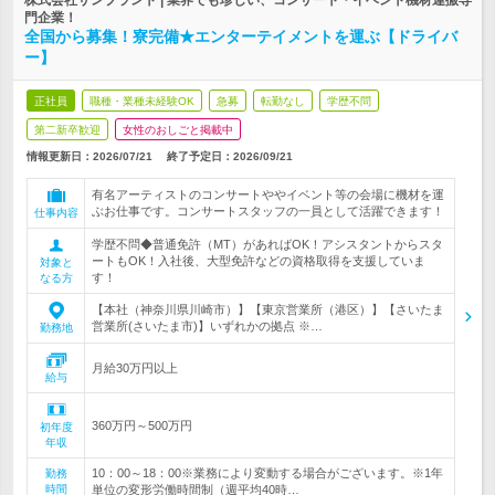
株式会社サンプラント | 業界でも珍しい、コンサート・イベント機材運搬専
門企業！
全国から募集！寮完備★エンターテイメントを運ぶ【ドライバ
ー】
正社員
職種・業種未経験OK
急募
転勤なし
学歴不問
第二新卒歓迎
女性のおしごと掲載中
情報更新日：2026/07/21
終了予定日：
2026/09/21
有名アーティストのコンサートややイベント等の会場に機材を運
ぶお仕事です。コンサートスタッフの一員として活躍できます！
仕事内容
学歴不問◆普通免許（MT）があればOK！アシスタントからスタ
ートもOK！入社後、大型免許などの資格取得を支援していま
対象と
す！
なる方
【本社（神奈川県川崎市）】【東京営業所（港区）】【さいたま
営業所(さいたま市)】いずれかの拠点 ※…
勤務地
月給30万円以上
給与
360万円～500万円
初年度
年収
10：00～18：00※業務により変動する場合がございます。※1年
勤務
時間
単位の変形労働時間制（週平均40時…