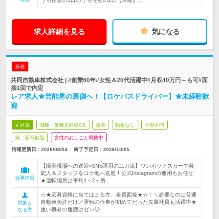
うち任意の1日のうち任意の1日【休暇】…
求人詳細を見る
気になる
新着
共同自動車株式会社 | #創業60年#女性＆20代活躍中#月収40万円～も可#面
接1回で内定
レア求人★芸能界の裏側へ！【ロケバスドライバー】★未経験歓
迎
正社員
職種・業種未経験OK
急募
転勤なし
学歴不問
第二新卒歓迎
女性のおしごと掲載中
情報更新日：2026/08/04
終了予定日：
2026/10/05
【撮影現場への送迎×SNS運用の二刀流】ワンボックスカーで芸
能人＆スタッフをロケ地へ送迎！公式Instagramの運用もお任せ
仕事内容
★運転場所は平均1～2ヶ所
☆★応募資格に当てはまる方、全員面接★☆！＼必要なのは普通
自動車免許だけ／運転の仕事が初めてだった先輩社員も活躍中★
対象と
重い機材の運搬はゼロ◎
なる方