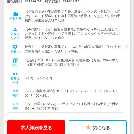
情報更新日：2026/08/04
終了予定日：
2026/10/22
【生協の食品や生活雑貨などを、決まった個人のお客様宅へお届
けするルート配送のお仕事】再配達や夜勤は一切なし！先輩の半
仕事内容
数以上が未経験入社で活躍
【44歳以下(※)で、普通自動車免許の取得から1年以上経過して
いる方】学歴や経験は一切不問！ポテンシャルや人柄を重視した
対象と
採用です！UIターン歓迎◎
なる方
神奈川エリア限定の募集です！ あなたの希望を考慮していずれか
の勤務地をお選びください。 ●神奈川…
勤務地
【月給】291,100円～(麻生,横浜菅田,横浜北)【月給】284,000円
～(藤沢,相模)※試用期間3ヶ月(期間中…
給与
380万円～500万円
初年度
年収
シフト制(実働8時間) ▼シフト例* 6：30～15：30* 7：00～16：
勤務
時間
00* 7：30～16…
# ＼＼年間のお休みは110日以上／／# ■休日* 週休2日制(土日休
休日
休暇
み)# ■休暇* (年末)年始…
求人詳細を見る
気になる