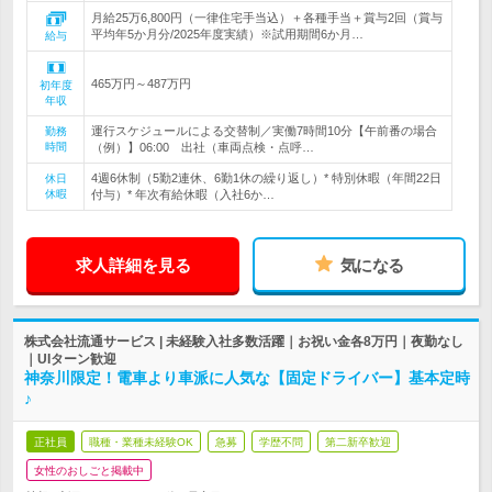
月給25万6,800円（一律住宅手当込）＋各種手当＋賞与2回（賞与
平均年5か月分/2025年度実績）※試用期間6か月…
給与
465万円～487万円
初年度
年収
運行スケジュールによる交替制／実働7時間10分【午前番の場合
勤務
時間
（例）】06:00 出社（車両点検・点呼…
4週6休制（5勤2連休、6勤1休の繰り返し）* 特別休暇（年間22日
休日
休暇
付与）* 年次有給休暇（入社6か…
求人詳細を見る
気になる
株式会社流通サービス | 未経験入社多数活躍｜お祝い金各8万円｜夜勤なし
｜UIターン歓迎
神奈川限定！電車より車派に人気な【固定ドライバー】基本定時
♪
正社員
職種・業種未経験OK
急募
学歴不問
第二新卒歓迎
女性のおしごと掲載中