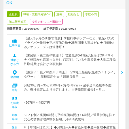
OK
正社員
職種・業種未経験OK
急募
転勤なし
学歴不問
第二新卒歓迎
女性のおしごと掲載中
情報更新日：2026/08/07
終了予定日：
2026/09/24
【最大3ヶ月の研修で育成】学校行事やツアーなど、観光バスの
ドライバー業務★平均実働7.6h★25年間重大事故ゼロ★月9日休
仕事内容
み／オフシーズンは連休可！
【未経験・第二新卒歓迎！】普通免許(AT限)があればOK⇒マイ
ナビ転職から応募⇒入社して活躍している先輩多数★大型二種免
対象と
許取得費は会社が全額負担
なる方
【東京／千葉／神奈川／埼玉】 ☆本社は新宿駅直結の「ミライナ
タワー」！ 積極採用中☆「川崎営業所」…
勤務地
月給30万円～35万2000円＋賞与(年2回)＋諸手当※経験等を鑑
み、弊社規定により決定します。※研修期間最長3ヶ月…
給与
420万円～493万円
初年度
年収
シフト制／実働8時間＼平均実働時間は7.6時間／過重労働を防ぐ
勤務
時間
安心の労務管理体制を起用。月平均残業時…
# 【年間休日118日】◆月9日休み◆有給休暇◆慶弔休暇◆産前産
休日