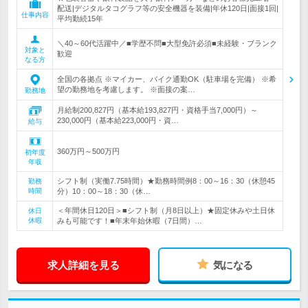
配送|デジタルタコグラフ等の安全機器を装備|年休120日|面接1回|
仕事内容
平均勤続15年
＼40～60代活躍中／■学歴不問■大型免許必須■未経験・ブランク
対象と
歓迎
なる方
全国の各拠点 ※マイカー、バイク通勤OK（駐車場を完備） ※希
望の勤務地を考慮します。 ※面接の案…
勤務地
月給制200,827円（基本給193,827円・資格手当7,000円）～
230,000円（基本給223,000円・資…
給与
360万円～500万円
初年度
年収
シフト制（実働7.75時間）★勤務時間例8：00～16：30（休憩45
勤務
時間
分）10：00～18：30（休…
＜年間休日120日＞■シフト制（月8日以上）★固定休みや土日休
休日
休暇
みも可能です！■年末年始休暇（7日間）…
求人詳細を見る
気になる