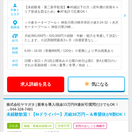
【未経験者・第二新卒歓迎】◆45歳以下の方（若年層の長期キャ
対象と
リア形成を図るため）◆AT免許で応募OK！
なる方
＜小倉モータープール＞ 神奈川県川崎市幸区小倉3-24-32 ＜水沢
モータープール＞ 神奈川県川崎…
勤務地
月給380,000円～420,000円※経験・年齢・能力を考慮して決定い
たします。※試用期間最長3ヶ月（待遇変更なし…
給与
勤務
6:00～16:00（実働8時間／120分）※業務により早出残業あり
時間
日曜＋祝日＋月1回土曜休み※土曜の休日は第2、第4土曜日のい
休日
休暇
ずれか長期休暇：GW／夏季／冬季／有給（…
求人詳細を見る
気になる
株式会社ヤマガタ | 新車を導入/祝金15万円/9連休可/質問だけでもOK！
→044-328-7481
未経験歓迎！【4tドライバー】月給38万円～＆希望休が8割OK！
正社員
職種・業種未経験OK
学歴不問
女性のおしごと掲載中