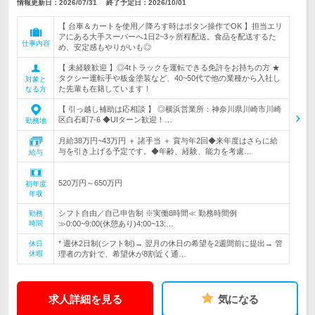
情報更新日：2026/07/31
終了予定日：
2026/10/01
【 台車＆カートを使用／降ろす時はボタン操作でOK 】担当エリ
アにある大手スーパーへ1日2~3ヶ所程配送。食品を配送するた
仕事内容
め、安定感もやりがいも◎
【 未経験歓迎 】◎4tトラックを運転できる免許をお持ちの方 ★
タクシー運転手や板金塗装など、40~50代で他の業種から入社し
対象と
た先輩も在籍しています！
なる方
【 引っ越し補助は応相談 】 ◎横浜営業所：神奈川県川崎市川崎
区白石町7-6 ◆UIターン歓迎！…
勤務地
月給38万円~43万円 ＋ 諸手当 ＋ 賞与年2回◆来年度はさらに給
与を引き上げる予定です。◆年齢、経験、能力を考慮…
給与
520万円～650万円
初年度
年収
シフト自由／自己申告制 ※実働8時間≪ 勤務時間例
勤務
時間
≫0:00~9:00(休憩あり)4:00~13:…
* 週休2日制(シフト制)→ 翌月の休日の希望を2週間前に提出→ 管
休日
休暇
理者の方針で、希望休が8割近く通…
求人詳細を見る
気になる