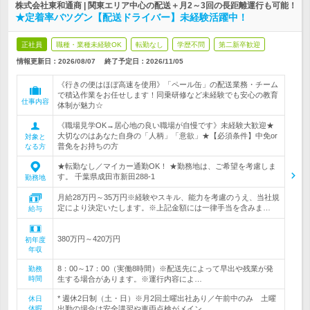
株式会社東和通商 | 関東エリア中心の配送＋月2～3回の長距離運行も可能！
★定着率バツグン【配送ドライバー】未経験活躍中！
正社員
職種・業種未経験OK
転勤なし
学歴不問
第二新卒歓迎
情報更新日：2026/08/07
終了予定日：
2026/11/05
《行きの便はほぼ高速を使用》「ペール缶」の配送業務・チーム
で積込作業をお任せします！同乗研修など未経験でも安心の教育
仕事内容
体制が魅力☆
《職場見学OK→居心地の良い職場が自慢です》未経験大歓迎★
大切なのはあなた自身の「人柄」「意欲」★【必須条件】中免or
対象と
普免をお持ちの方
なる方
★転勤なし／マイカー通勤OK！ ★勤務地は、ご希望を考慮しま
す。 千葉県成田市新田288-1
勤務地
月給28万円～35万円※経験やスキル、能力を考慮のうえ、当社規
定により決定いたします。※上記金額には一律手当を含みま…
給与
380万円～420万円
初年度
年収
8：00～17：00（実働8時間）※配送先によって早出や残業が発
勤務
時間
生する場合があります。※運行内容によ…
* 週休2日制（土・日）※月2回土曜出社あり／午前中のみ 土曜
休日
休暇
出勤の場合は安全講習や車両点検がメイン…