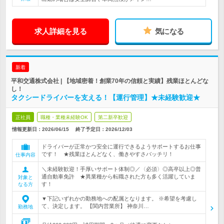
求人詳細を見る
気になる
新着
平和交通株式会社 | 【地域密着！創業70年の信頼と実績】残業ほとんどな
し！
タクシードライバーを支える！【運行管理】★未経験歓迎★
正社員
職種・業種未経験OK
第二新卒歓迎
情報更新日：2026/06/15
終了予定日：
2026/12/03
ドライバーが正常かつ安全に運行できるようサポートするお仕事
です！ ★残業ほとんどなく、働きやすさバッチリ！
仕事内容
＼未経験歓迎！手厚いサポート体制◎／〈必須〉◎高卒以上◎普
通自動車免許 ★異業種から転職された方も多く活躍していま
対象と
す！
なる方
▼下記いずれかの勤務地への配属となります。 ※希望を考慮し
て、決定します。 【関内営業所】 神奈川…
勤務地