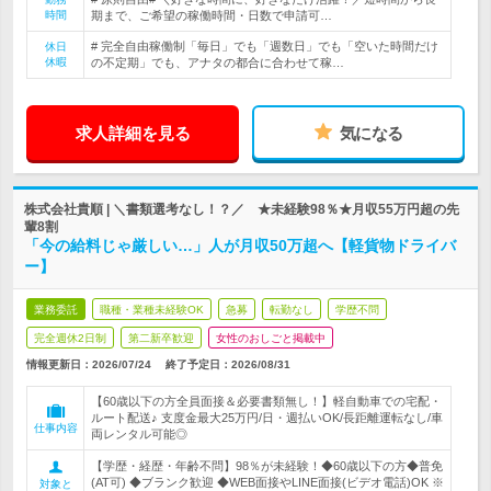
時間
期まで、ご希望の稼働時間・日数で申請可…
# 完全自由稼働制「毎日」でも「週数日」でも「空いた時間だけ
休日
休暇
の不定期」でも、アナタの都合に合わせて稼…
求人詳細を見る
気になる
株式会社貴順 | ＼書類選考なし！？／ ★未経験98％★月収55万円超の先
輩8割
「今の給料じゃ厳しい…」人が月収50万超へ【軽貨物ドライバ
ー】
業務委託
職種・業種未経験OK
急募
転勤なし
学歴不問
完全週休2日制
第二新卒歓迎
女性のおしごと掲載中
情報更新日：2026/07/24
終了予定日：
2026/08/31
【60歳以下の方全員面接＆必要書類無し！】軽自動車での宅配・
ルート配送♪ 支度金最大25万円/日・週払いOK/長距離運転なし/車
仕事内容
両レンタル可能◎
【学歴・経歴・年齢不問】98％が未経験！◆60歳以下の方◆普免
(AT可) ◆ブランク歓迎 ◆WEB面接やLINE面接(ビデオ電話)OK ※
対象と