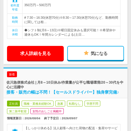
350万円～500万円
初年度
年収
# 7:30～16:30(休憩70分)※8:30～17:30(休憩70分)など、勤務時間
勤務
時間
に関しては相…
◆シフト制(月6～13日)※曜日固定休みも選択可能！※希望休や
休日
休暇
連休もOK！年間カレンダーによる(土日…
求人詳細を見る
気になる
新着
佐川急便株式会社 | 月8～10日休み/作業量が公平な職場環境/20～30代を中
心に活躍中
接客・販売の幅は不問！【セールスドライバー】独身寮完備♪
正社員
職種・業種未経験OK
急募
転勤なし
学歴不問
第二新卒歓迎
女性のおしごと掲載中
情報更新日：2026/08/04
終了予定日：
2026/09/07
【しっかり休める】法人顧客へ向けた荷物の配送・集荷やサービ