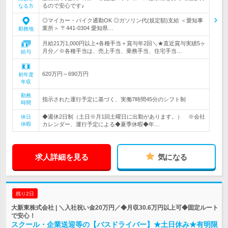
るので安心です♪
なる方
◎マイカー・バイク通勤OK ◎ガソリン代(規定額)支給 ＜愛知事
業所＞ 〒441-0304 愛知県…
勤務地
月給21万1,000円以上+各種手当＋賞与年2回＼★直近賞与実績5ヶ
月分／※各種手当は、売上手当、乗務手当、住宅手当…
給与
620万円～690万円
初年度
年収
勤務
指示された運行予定に基づく、実働7時間45分のシフト制
時間
◆週休2日制（土日※月1回土曜日に出勤があります。） ※会社
休日
休暇
カレンダー、運行予定による◆夏季休暇◆年…
求人詳細を見る
気になる
残り2日
大新東株式会社 | ＼入社祝い金20万円／◆月収30.6万円以上可◆固定ルート
で安心！
スクール・企業送迎等の【バスドライバー】★土日休み★有明限