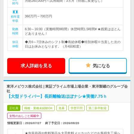
月給260,000円～試用期間：3ヵ月（待遇に変更なし）
給与
360万円～700万円
初年度
年収
6:30～16:00（実働時間8時間）休憩時間1.5時間# ★残業はほとん
勤務
時間
どありません！
◆月6～7日休みのシフト制◆有給休暇◆特別休暇※当直した次の
休日
休暇
日はお休みとなります。（月4回程度）
求人詳細を見る
気になる
東洋メビウス株式会社 | 東証プライム市場上場企業・東洋製罐のグループ会
社
【大型ドライバー】長距離輸送ほぼナシ★実働7.75ｈ
正社員
職種・業種未経験OK
急募
学歴不問
第二新卒歓迎
女性のおしごと掲載中
情報更新日：2026/07/27
終了予定日：
2026/08/20
★包装容器や飲料製品を大手飲料メーカーなどのお客様先工場へ