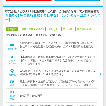
株式会社メビウス21 | 初期費用0円／週0日から好きな曜日で／自由稼働制
普免OK！完全直行直帰！力仕事なし【レンタカー回送ドライバ
ー】
業務委託
職種・業種未経験OK
転勤なし
学歴不問
第二新卒歓迎
情報更新日：2026/05/29
終了予定日：
2026/08/27
＼はじめての副業にちょうど良い♪／ 【指定の場所へ車を届ける
お仕事】未経験歓迎・運転免許があればOK！移動費も全額支給
仕事内容
で安心
【未経験歓迎】普通自動車運転免許があってスマホ操作ができれ
ばOK！／職歴・学歴・年齢不問！男女活躍中／「やってみた
対象と
い」を歓迎します♪
なる方
★転勤なし ★直行直帰OK ★自宅近くのエリアで効率的に働く ※
業務は指定事業所に出社する必要はな…
勤務地
完全出来高制＋交通費全額支給＼ 頑張れば頑張った分だけお給料
に反映♪／稼働に応じた報酬でモチベーションアップ！建機や…
給与
100万円～1000万円
初年度
年収
# 原則自由# ＼好きな時間に、好きなだけ活躍！／短時間から長
勤務