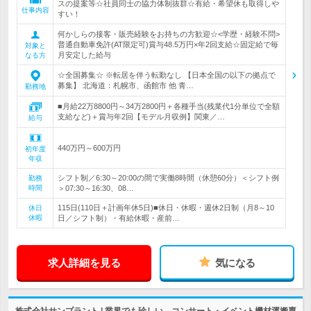
スの提案等☆社員同士の協力体制抜群☆有給・希望休も取得しや
仕事内容
すい！
何かしらの接客・販売経験をお持ちの方歓迎☆<学歴・経験不問>
普通自動車免許(AT限定可)賞与48.5万円×年2回支給☆固定給で毎
対象と
月安定した給与
なる方
☆全国募集☆ ※転居を伴う転勤なし 【日本全国の以下の拠点で
募集】 北海道：札幌市、函館市 他 青…
勤務地
■月給22万8800円～34万2800円＋各種手当(残業代1分単位で全額
支給など)＋賞与年2回【モデル月収例】関東／…
給与
440万円～600万円
初年度
年収
シフト制／6:30～20:00の間で実働8時間（休憩60分）＜シフト例
勤務
時間
＞07:30～16:30、08…
115日(110日＋計画年休5日)■休日・休暇・週休2日制（月8～10
休日
休暇
日／シフト制）・有給休暇・産前…
求人詳細を見る
気になる