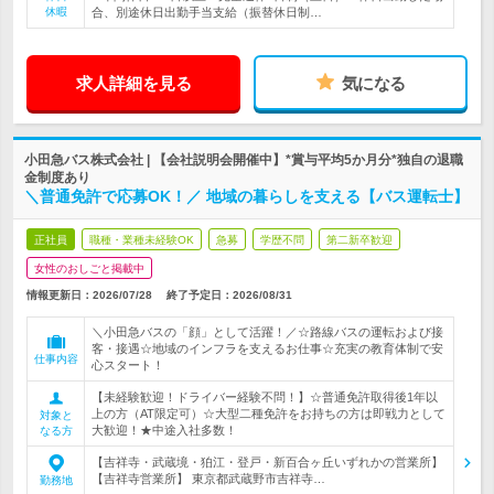
休暇
合、別途休日出勤手当支給（振替休日制…
求人詳細を見る
気になる
小田急バス株式会社 | 【会社説明会開催中】*賞与平均5か月分*独自の退職
金制度あり
＼普通免許で応募OK！／ 地域の暮らしを支える【バス運転士】
正社員
職種・業種未経験OK
急募
学歴不問
第二新卒歓迎
女性のおしごと掲載中
情報更新日：2026/07/28
終了予定日：
2026/08/31
＼小田急バスの「顔」として活躍！／☆路線バスの運転および接
客・接遇☆地域のインフラを支えるお仕事☆充実の教育体制で安
仕事内容
心スタート！
【未経験歓迎！ドライバー経験不問！】☆普通免許取得後1年以
上の方（AT限定可）☆大型二種免許をお持ちの方は即戦力として
対象と
大歓迎！★中途入社多数！
なる方
【吉祥寺・武蔵境・狛江・登戸・新百合ヶ丘いずれかの営業所】
【吉祥寺営業所】 東京都武蔵野市吉祥寺…
勤務地