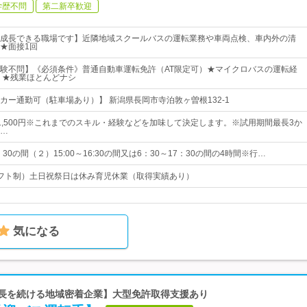
学歴不問
第二新卒歓迎
成長できる職場です】近隣地域スクールバスの運転業務や車両点検、車内外の清
★面接1回
験不問】《必須条件》普通自動車運転免許（AT限定可）★マイクロバスの運転経
 ★残業ほとんどナシ
カー通勤可（駐車場あり）】 新潟県長岡市寺泊敦ヶ曽根132-1
円～1,500円※これまでのスキル・経験などを加味して決定します。※試用期間最長3か
…
30の間（２）15:00～16:30の間又は6：30～17：30の間の4時間※行…
フト制）土日祝祭日は休み育児休業（取得実績あり）
気になる
成長を続ける地域密着企業】大型免許取得支援あり