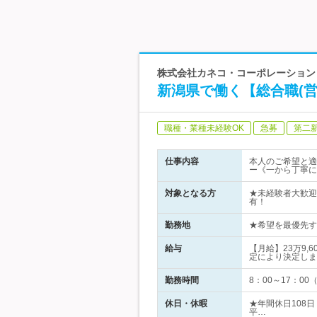
株式会社カネコ・コーポレーション 
新潟県で働く【総合職(営
職種・業種未経験OK
急募
第二
仕事内容
本人のご希望と適
ー《一から丁寧に
対象となる方
★未経験者大歓迎
有！
勤務地
★希望を最優先す
給与
【月給】23万9,
定により決定しま
勤務時間
8：00～17：00
休日・休暇
★年間休日108
平…