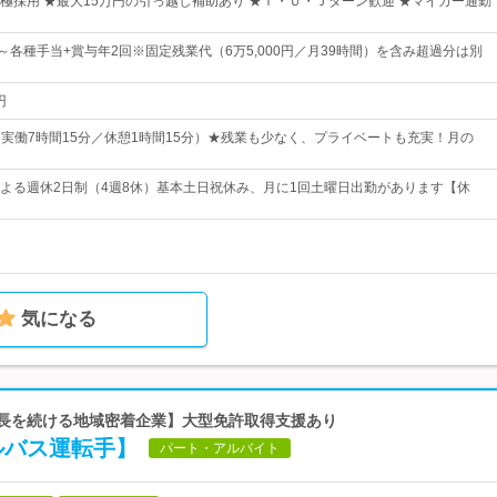
極採用 ★最大15万円の引っ越し補助あり ★Ｉ・Ｕ・Ｊターン歓迎 ★マイカー通勤
0円～各種手当+賞与年2回※固定残業代（6万5,000円／月39時間）を含み超過分は別
円
30（実働7時間15分／休憩1時間15分）★残業も少なく、プライベートも充実！月の
よる週休2日制（4週8休）基本土日祝休み、月に1回土曜日出勤があります【休
気になる
成長を続ける地域密着企業】大型免許取得支援あり
ルバス運転手】
パート・アルバイト