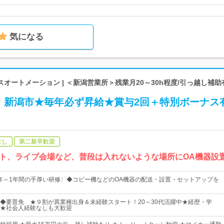
気になる
オートメーション | ＜新潟営業所＞残業月20～30h程度/引っ越し補助有
】新潟市★毎年必ず昇給★賞与2回＋特別ボーナス
なし
第二新卒歓迎
ト、ライブ会場など、普段は入れないような場所にOA機器設
年～1年間の手厚い研修〉◆コピー機などのOA機器の配送・設置・セットアップを
◆要普免 ★９割が異業種出身＆未経験スタート！20～30代活躍中★経歴・学
★社会人経験なしも大歓迎