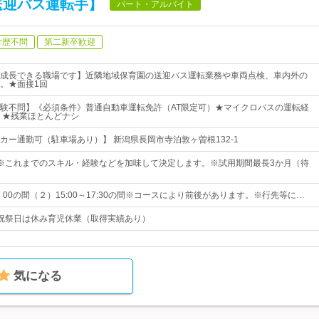
送迎バス運転手】
パート・アルバイト
学歴不問
第二新卒歓迎
成長できる職場です】近隣地域保育園の送迎バス運転業務や車両点検、車内外の
。★面接1回
験不問】《必須条件》普通自動車運転免許（AT限定可）★マイクロバスの運転経
 ★残業ほとんどナシ
カー通勤可（駐車場あり）】 新潟県長岡市寺泊敦ヶ曽根132-1
円～※これまでのスキル・経験などを加味して決定します。※試用期間最長3か月（待
：00の間（２）15:00～17:30の間※コースにより前後があります。※行先等に…
祝祭日は休み育児休業（取得実績あり）
気になる