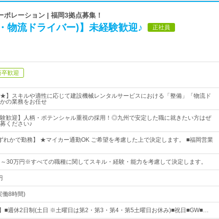
ポレーション | 福岡3拠点募集！
・物流ドライバー)】未経験歓迎♪
正社員
新卒歓迎
★】スキルや適性に応じて建設機械レンタルサービスにおける「整備」「物流ド
かの業務をお任せ
験歓迎】人柄・ポテンシャル重視の採用！◎九州で安定した職に就きたい方はぜ
募ください♪
ずれかで勤務】 ★マイカー通勤OK ご希望を考慮した上で決定します。 ■福岡営業
00円～30万円※すべての職種に関してスキル・経験・能力を考慮して決定します。
円
実働8時間)
】■週休2日制(土日 ※土曜日は第2・第3・第4・第5土曜日お休み)■祝日■GW■…