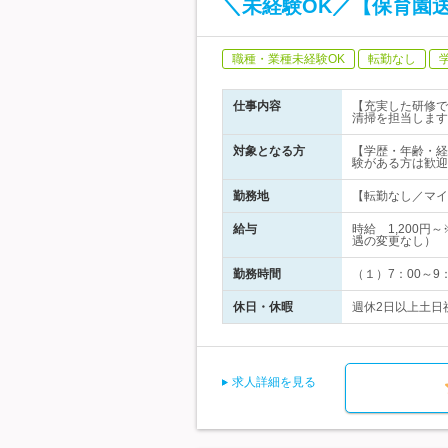
＼未経験OK／【保育園
職種・業種未経験OK
転勤なし
仕事内容
【充実した研修で
清掃を担当します
対象となる方
【学歴・年齢・経
験がある方は歓迎
勤務地
【転勤なし／マイ
給与
時給 1,200
遇の変更なし）
勤務時間
（１）7：00～9
休日・休暇
週休2日以上土日
求人詳細を見る