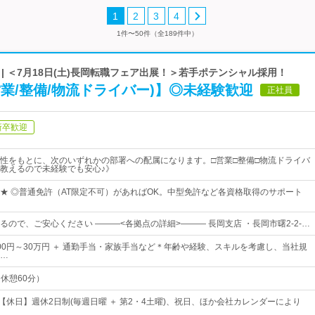
1
2
3
4
1件〜50件（全189件中）
| ＜7月18日(土)長岡転職フェア出展！＞若手ポテンシャル採用！
業/整備/物流ドライバー)】◎未経験歓迎
正社員
新卒歓迎
性をもとに、次のいずれかの部署への配属になります。□営業□整備□物流ドライバ
教えるので未経験でも安心♪》
★ ◎普通免許（AT限定不可）があればOK。中型免許など各資格取得のサポート
るので、ご安心ください ―――<各拠点の詳細>――― 長岡支店 ・長岡市曙2-2-…
600円～30万円 ＋ 通勤手当・家族手当など＊年齢や経験、スキルを考慮し、当社規
…
（休憩60分）
日【休日】週休2日制(毎週日曜 ＋ 第2・4土曜)、祝日、ほか会社カレンダーにより