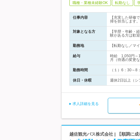
職種・業種未経験OK
転勤なし
仕事内容
【充実した研修で
掃を担当します。
対象となる方
【学歴・年齢・経
験がある方は歓迎
勤務地
【転勤なし／マイ
給与
時給 1,050
月（待遇の変更な
勤務時間
（１）6：30～8：
休日・休暇
週休2日以上（シ
求人詳細を見る
越佐観光バス株式会社 | 【順調に