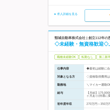
求人詳細を見る
頸城自動車株式会社 | 創立112年
◇未経験・無資格歓迎◇
職種未経験OK
転勤なし
第二新
仕事内容
◆最初は経験に合
対象となる方
◇資格取得費用は
勤務地
＼マイカー通勤OK
給与
【月給】175,
ヶ月あり(待遇に
初年度年収
270万円～350万