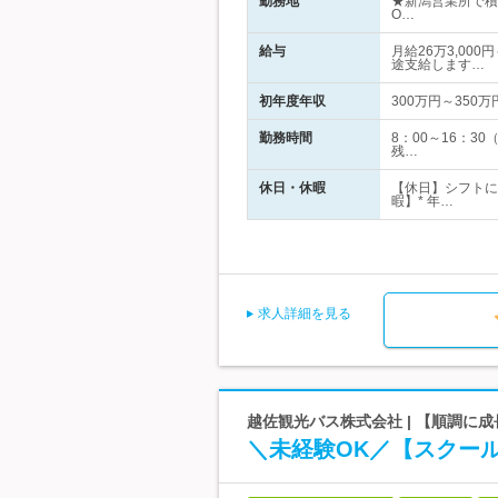
勤務地
★新潟営業所で積
O…
給与
月給26万3,00
途支給します…
初年度年収
300万円～350万
勤務時間
8：00～16：
残…
休日・休暇
【休日】シフトに
暇】* 年…
求人詳細を見る
越佐観光バス株式会社 | 【順調に
＼未経験OK／【スクー