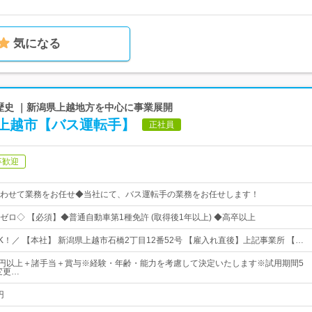
気になる
の歴史 ｜新潟県上越地方を中心に事業展開
上越市【バス運転手】
正社員
卒歓迎
わせて業務をお任せ◆当社にて、バス運転手の業務をお任せします！
ゼロ◇ 【必須】◆普通自動車第1種免許 (取得後1年以上) ◆高卒以上
！／ 【本社】 新潟県上越市石橋2丁目12番52号 【雇入れ直後】上記事業所 【…
000円以上＋諸手当＋賞与※経験・年齢・能力を考慮して決定いたします※試用期間5
変更…
円