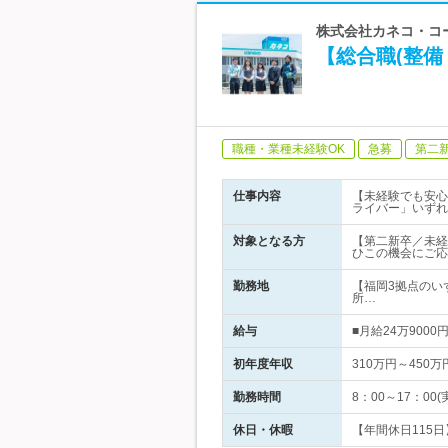
株式会社カネコ・コー
【総合職(整備
職種・業種未経験OK
急募
第二
仕事内容
【未経験でも安心
ライバー」いずれ
対象となる方
【第二新卒／未経
ひこの機会にご応
勤務地
【福岡3拠点のい
所…
給与
■月給24万90
初年度年収
310万円～450万
勤務時間
8：00～17：00(
休日・休暇
【年間休日115日