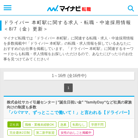
ドライバー 本町駅に関する求人・転職・中途採用情報
＜8/7（金）更新＞
マイナビ転職では「ドライバー 本町駅」に関連する転職・求人・中途採用情報
を多数掲載中!「ドライバー 本町駅」の転職・求人情報を探しているあなたに
おすすめのお仕事を掲載しています。「ドライバー 本町駅」に関連するキーワ
ードからも転職・求人情報をお探しいただけるので、あなたにぴったりのお仕
事を見つけてみてください!
1～16件 (全16件中)
1
株式会社サカイ引越センター | ”誕生日祝い金” ”familyDay“など社員の家族
向けの制度も多数
「パパママ、ずっとここで働いて！」と言われる【ドライバー】
正社員
職種・業種未経験OK
急募
転勤なし
学歴不問
完全週休2日制
第二新卒歓迎
女性のおしごと掲載中