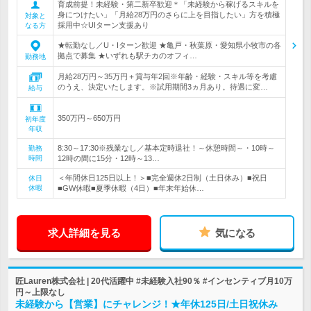
育成前提！未経験・第二新卒歓迎＊「未経験から稼げるスキルを
身につけたい」「月給28万円のさらに上を目指したい」方を積極
対象と
採用中☆UIターン支援あり
なる方
★転勤なし／U・Iターン歓迎 ★亀戸・秋葉原・愛知県小牧市の各
拠点で募集 ★いずれも駅チカのオフィ…
勤務地
月給28万円～35万円＋賞与年2回※年齢・経験・スキル等を考慮
のうえ、決定いたします。※試用期間3ヵ月あり。待遇に変…
給与
350万円～650万円
初年度
年収
8:30～17:30※残業なし／基本定時退社！～休憩時間～・10時～
勤務
時間
12時の間に15分・12時～13…
＜年間休日125日以上！＞■完全週休2日制（土日休み）■祝日
休日
休暇
■GW休暇■夏季休暇（4日）■年末年始休…
求人詳細を見る
気になる
匠Lauren株式会社 | 20代活躍中 #未経験入社90％ #インセンティブ月10万
円～上限なし
未経験から【営業】にチャレンジ！★年休125日/土日祝休み