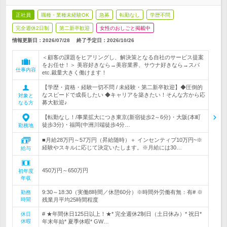
正社員
職種・業種未経験OK
急募
転勤なし
学歴不問
完全週休2日制
第二新卒歓迎
女性のおしごと掲載中
情報更新日：2026/07/28
終了予定日：
2026/10/26
＜顧客の課題をヒアリングし、解決策となる自社のサービス提案
をお任せ！＞ 美容好きなら→美容業界、サウナ好きなら→スパ
仕事内容
etc.裁量大きく働けます！
【学歴・資格・経験一切不問 / 未経験・第二新卒歓迎】◆圧倒的
なスピードで成長したい ◆キャリアを築きたい！そんな方から応
対象と
募大歓迎♪
なる方
【転勤なし！/事業拡大につき東京(新宿徒歩2～6分)・大阪(本町
徒歩3分)・福岡(中洲川端徒歩4分…
勤務地
■月給28万円～57万円（昇給随時）＋ インセンティブ10万円~※
経験やスキルに応じて決定いたします。※月給には30…
給与
450万円～650万円
初年度
年収
9:30～18:30（実働8時間／休憩60分）※時間外労働有無：有# ※
勤務
時間
残業月平均25時間程度
# ★年間休日125日以上！★* 完全週休2制日（土日休み）* 祝日*
休日
休暇
年末年始* 夏季休暇* GW…