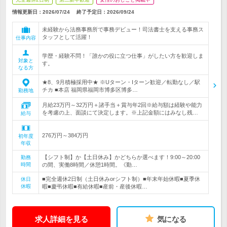
情報更新日：2026/07/24
終了予定日：
2026/09/24
未経験から法務事務所で事務デビュー！司法書士を支える事務ス
タッフとして活躍！
仕事内容
学歴・経験不問！「誰かの役に立つ仕事」がしたい方を歓迎しま
対象と
す。
なる方
★8、9月積極採用中★ ※Uターン・Iターン歓迎／転勤なし／駅
チカ ■本店 福岡県福岡市博多区博多…
勤務地
月給23万円～32万円＋諸手当＋賞与年2回※給与額は経験や能力
を考慮の上、面談にて決定します。※上記金額にはみなし残…
給与
276万円～384万円
初年度
年収
【シフト制】か【土日休み】かどちらか選べます！9:00～20:00
勤務
時間
の間、実働8時間／休憩1時間。《勤…
■完全週休2日制（土日休みorシフト制）■年末年始休暇■夏季休
休日
休暇
暇■慶弔休暇■有給休暇■産前・産後休暇…
求人詳細を見る
気になる