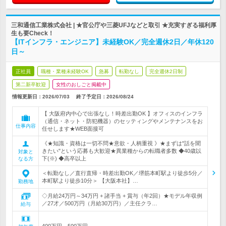
三和通信工業株式会社 | ★官公庁や三菱UFJなどと取引 ★充実すぎる福利厚
生も要Check！
【ITインフラ・エンジニア】未経験OK／完全週休2日／年休120
日～
正社員
職種・業種未経験OK
急募
転勤なし
完全週休2日制
第二新卒歓迎
女性のおしごと掲載中
情報更新日：2026/07/03
終了予定日：
2026/08/24
【 大阪府内中心で出張なし！時差出勤OK 】オフィスのインフラ
（通信・ネット・防犯機器）のセッティングやメンテナンスをお
仕事内容
任せします★WEB面接可
《★知識・資格は一切不問★意欲・人柄重視 》★まずは"話を聞
きたい"という応募も大歓迎★異業種からの転職者多数 ◆40歳以
対象と
下(※) ◆高卒以上
なる方
＜転勤なし／直行直帰・時差出勤OK／堺筋本町駅より徒歩5分／
本町駅より徒歩10分＞ 【大阪本社】…
勤務地
◇月給24万円～34万円 + 諸手当 + 賞与（年2回）★モデル年収例
／27才／500万円（月給30万円）／主任クラ…
給与
400万円～500万円