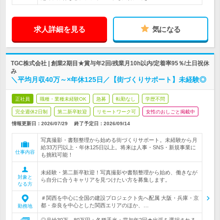
求人詳細を見る
気になる
TGC株式会社 | 創業2期目★賞与年2回/残業月10h以内/定着率95％/土日祝休
み
＼平均月収40万～×年休125日／【街づくりサポート】未経験◎
正社員
職種・業種未経験OK
急募
転勤なし
学歴不問
完全週休2日制
第二新卒歓迎
リモートワーク可
女性のおしごと掲載中
情報更新日：2026/07/29
終了予定日：
2026/09/14
写真撮影・書類整理から始める街づくりサポート。未経験から月
給33万円以上・年休125日以上。将来は人事・SNS・新規事業に
仕事内容
も挑戦可能！
未経験・第二新卒歓迎！写真撮影や書類整理から始め、働きなが
対象と
ら自分に合うキャリアを見つけたい方を募集します。
なる方
＃関西を中心に全国の建設プロジェクト先へ配属 大阪・兵庫・京
都・奈良を中心とした関西エリアのほか、…
勤務地