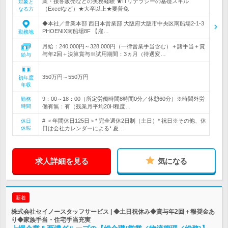
業・接客販売などの実務経験 ★ITリテラシーの基礎スキル
対象と
（Excelなど）★大卒以上★要普免
なる方
◆本社／営業本部 西日本営業部 大阪府大阪市中央区南船場2-1-3
PHOENIX南船場8F 【雇…
勤務地
月給：240,000円～328,000円（一律営業手当含む）＋諸手当＋賞
与年2回＋決算賞与※試用期間：3ヵ月（待遇変…
給与
350万円～550万円
初年度
年収
9：00～18：00（所定労働時間8時間0分／休憩60分）※時間外労
勤務
時間
働有無：有（残業月平均20H程度…
# ＜年間休日125日＞* 完全週休2日制（土日）* 祝日※その他、休
休日
休暇
日は会社カレンダーによる* 夏…
求人詳細を見る
気になる
新着
株式会社セイノースタッフサービス | ◆土日祝休み◆賞与年2回＋報奨金あ
り◆家族手当・住宅手当充実