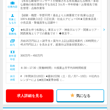
【有名な劇場やコンサートが開催される有名施設も点検先！多彩
な建物の衛生環境を守る当社】3カ月～半年研修！お客様先で衛
仕事内容
生管理・点検作業等
【経験・職歴・学歴不問！過去より人柄重視です/先輩もほぼ
100％未経験入社】◎正社員・社会人デビューOK★元飲食店員・
対象と
小売店員・警備員等も活躍中！
なる方
★転居を伴う転勤なし 東京エリア・神奈川エリア・関東エリア・
関西東海エリアでの募集です！ ◆東京千…
勤務地
月給25万円以上＋諸手当＋賞与※上記は固定残業代（30時間分／
45,675円以上）を含みます。超過分は別途全額支給い…
給与
300万円～450万円
初年度
年収
勤務
８:30～17:30（実働8時間）※残業は月平均30時間程度
時間
# 《年間休日120日》■週休2日制（土・日／月7～13日）※社内カ
休日
休暇
レンダーによる■祝日■夏季休暇（…
求人詳細を見る
気になる