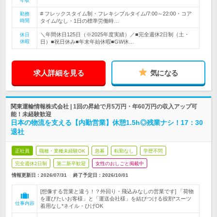
年収
# フレックスタイム制・フレキシブルタイム/7:00～22:00・コア
勤務
時間
タイム/なし・1日の標準労働時…
＼年間休日125日（※2025年度実績）／■完全週休2日制（土・
休日
休暇
日）■祝日休み■年末年始休暇■GW休…
求人詳細を見る
気になる
関東運輸情報株式会社 | 1回の昇給で月5万円・年60万円の収入アップ可
能！未経験歓迎
日本の物流を支える【内勤営業】休憩1.5h◎残業ナシ！17：30
退社
正社員
職種・業種未経験OK
急募
転勤なし
学歴不問
完全週休2日制
第二新卒歓迎
女性のおしごと掲載中
情報更新日：2026/07/31
終了予定日：
2026/10/01
[想像する営業と違う！？外回り・飛込みなしの営業です] 「荷物
を運びたいお客様」と「運送会社様」を結びつける役割*スーツ
仕事内容
着用なし*ネイル・ひげOK