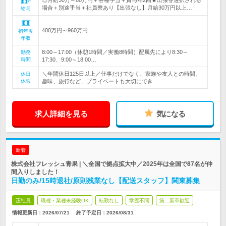
◎月給30万～80万円＋各種手当＋賞与年2回★出張を選択される
場合＋別途手当＋社員寮あり【出張なし】月給30万円以上…
給与
400万円～960万円
初年度
年収
8:00～17:00（休憩1時間／実働8時間）配属先により8:30～
勤務
時間
17:30、9:00～18:00…
＼年間休日125日以上／仕事だけでなく、家族や友人との時間、
休日
休暇
趣味、旅行など、プライベートも大切にでき…
求人詳細を見る
気になる
新着
株式会社フレッシュ青果 | ＼全国で拠点拡大中／2025年は全国で87名が仲
間入りしました！
日勤のみ/15時退社/原則残業なし【配送スタッフ】関東募集
正社員
職種・業種未経験OK
転勤なし
学歴不問
第二新卒歓迎
情報更新日：2026/07/21
終了予定日：
2026/08/31