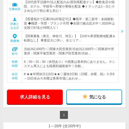
【20代若手活躍中/法人配送のみ/原則再配達ナシ】◆飲食店や病
院、ホテル、学校等へ野菜や果物を配送 ◆トラックは1～2tと小
仕事内容
さめなので初心者も安心！
【普通免許で応募OK(AT限定可)】◆既卒・第二新卒・未経験歓
迎 ◆職歴・学歴・ブランク不問 ◆全国で拠点拡大中！2025年は
対象と
全国で87名が仲間入り！
なる方
【関東募集（東京、神奈川、埼玉）】 【100％希望勤務地配属＆
転勤なし】 事業拡大に伴い、全エリア…
勤務地
月給262,000円~◇関東大田営業所/月給312,000円~◇関東府中営
業所・関東平塚営業所・関東戸田営業所/月給…
給与
6：00～15：00（休憩あり）※残業は基本的にありません。※シ
勤務
時間
ステム導入による残業削減推進中！自動…
# ★★年間休日115日★★◇週休2日制（日曜、水曜、祝）※月8
休日
休暇
～10日休み※水曜は青果市場にあわせ…
求人詳細を見る
気になる
1
1～16件 (全16件中)