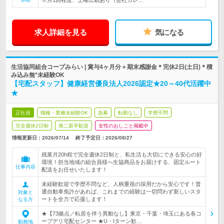
※月1回程度、土曜出勤あり（会社カレ…
求人詳細を見る
気になる
生活協同組合コープみらい | 賞与4ヶ月分＋期末感謝金＊完休2日(土日)＊積
み込み無*未経験OK
【宅配スタッフ】健康経営優良法人2026認定★20～40代活躍中
★
正社員
職種・業種未経験OK
急募
転勤なし
学歴不問
完全週休2日制
第二新卒歓迎
女性のおしごと掲載中
情報更新日：2026/07/14
終了予定日：
2026/08/27
残業月20h程で完全週休2日制と、私生活も大切にできる安心の好
環境！担当地域の組合員様へ生協商品をお届けする、固定ルート
仕事内容
配送をお任せいたします！
未経験歓迎で学歴不問など、人柄重視の採用だから安心です！普
通自動車免許があれば、これまでの経験は一切問わず新しいスタ
対象と
ートを全力で応援します！
なる方
★【73拠点／転居を伴う異動なし】東京・千葉・埼玉にある各コ
ープデリ宅配センター ★U・Iターン歓…
勤務地