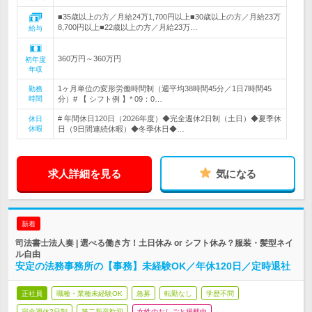
■35歳以上の方／月給24万1,700円以上■30歳以上の方／月給23万
8,700円以上■22歳以上の方／月給23万…
給与
360万円～360万円
初年度
年収
1ヶ月単位の変形労働時間制（週平均38時間45分／1日7時間45
勤務
時間
分）# 【 シフト例 】* 09：0…
# 年間休日120日（2026年度）◆完全週休2日制（土日）◆夏季休
休日
休暇
日（9日間連続休暇）◆冬季休日◆…
求人詳細を見る
気になる
新着
司法書士法人奏 | 選べる働き方！土日休み or シフト休み？服装・髪型ネイ
ル自由
安定の法務事務所の【事務】未経験OK／年休120日／定時退社
正社員
職種・業種未経験OK
急募
転勤なし
学歴不問
完全週休2日制
第二新卒歓迎
女性のおしごと掲載中