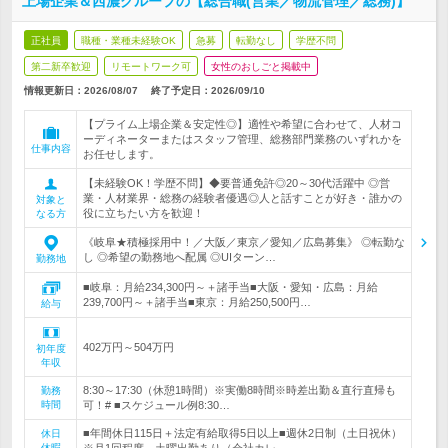
上場企業＆西濃グループの【総合職(営業／物流管理／総務)】
正社員
職種・業種未経験OK
急募
転勤なし
学歴不問
第二新卒歓迎
リモートワーク可
女性のおしごと掲載中
情報更新日：2026/08/07
終了予定日：
2026/09/10
【プライム上場企業＆安定性◎】適性や希望に合わせて、人材コ
ーディネーターまたはスタッフ管理、総務部門業務のいずれかを
仕事内容
お任せします。
【未経験OK！学歴不問】◆要普通免許◎20～30代活躍中 ◎営
業・人材業界・総務の経験者優遇◎人と話すことが好き・誰かの
対象と
役に立ちたい方を歓迎！
なる方
《岐阜★積極採用中！／大阪／東京／愛知／広島募集》 ◎転勤な
し ◎希望の勤務地へ配属 ◎UIターン…
勤務地
■岐阜：月給234,300円～＋諸手当■大阪・愛知・広島：月給
239,700円～＋諸手当■東京：月給250,500円…
給与
402万円～504万円
初年度
年収
8:30～17:30（休憩1時間）※実働8時間※時差出勤＆直行直帰も
勤務
時間
可！# ■スケジュール例8:30…
■年間休日115日＋法定有給取得5日以上■週休2日制（土日祝休）
休日
休暇