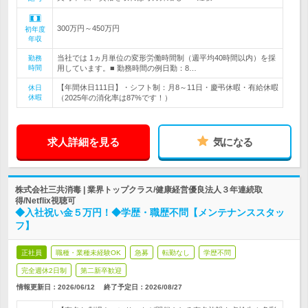
300万円～450万円
初年度
年収
当社では 1ヵ月単位の変形労働時間制（週平均40時間以内）を採
勤務
時間
用しています。■ 勤務時間の例日勤：8…
【年間休日111日】・シフト制：月8～11日・慶弔休暇・有給休暇
休日
休暇
（2025年の消化率は87%です！）
求人詳細を見る
気になる
株式会社三共消毒 | 業界トップクラス/健康経営優良法人３年連続取
得/Netflix視聴可
◆入社祝い金５万円！◆学歴・職歴不問【メンテナンススタッ
フ】
正社員
職種・業種未経験OK
急募
転勤なし
学歴不問
完全週休2日制
第二新卒歓迎
情報更新日：2026/06/12
終了予定日：
2026/08/27