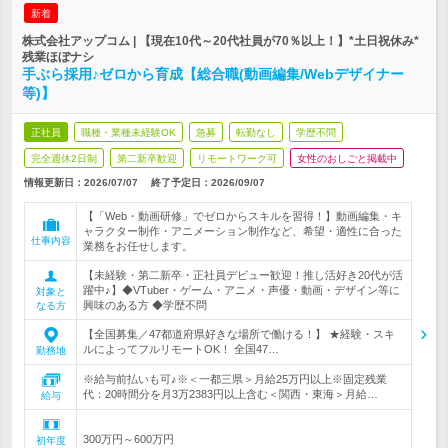
新着
株式会社アップコム | 【現在10代～20代社員が70％以上！】*土日祝休み*
残業ほぼナシ
手ぶら採用♪ゼロから育成【総合職(動画編集/Webデザイナー
等)】
正社員
職種・業種未経験OK
急募
転勤なし
学歴不問
完全週休2日制
第二新卒歓迎
リモートワーク可
女性のおしごと掲載中
情報更新日：2026/07/07
終了予定日：
2026/09/07
【「Web・動画研修」でゼロからスキルを習得！】動画編集・キ
ャラクター制作・アニメーション制作など、希望・適性に合った
仕事内容
業務をお任せします。
【未経験・第二新卒・正社員デビュー歓迎！推し活好き20代が活
躍中♪】◆VTuber・ゲーム・アニメ・声優・動画・デザイン等に
対象と
興味のある方 ◆学歴不問
なる方
【全国募集／47都道府県好きな場所で働ける！】 ★経験・スキ
ルによってフルリモートOK！ 全国47…
勤務地
※給与前払いも可♪※＜一都三県＞月給25万円以上※固定残業
代：20時間分を月3万2383円以上含む＜関西・東海＞月給…
給与
300万円～600万円
初年度