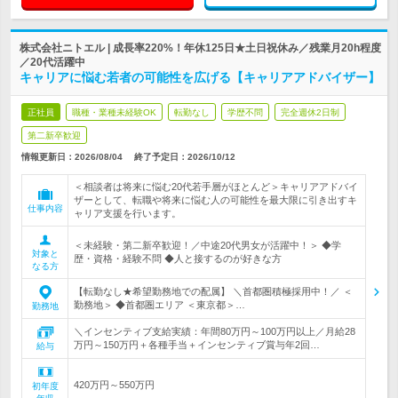
株式会社ニトエル | 成長率220%！年休125日★土日祝休み／残業月20h程度
／20代活躍中
キャリアに悩む若者の可能性を広げる【キャリアアドバイザー】
正社員
職種・業種未経験OK
転勤なし
学歴不問
完全週休2日制
第二新卒歓迎
情報更新日：2026/08/04
終了予定日：
2026/10/12
＜相談者は将来に悩む20代若手層がほとんど＞キャリアアドバイ
ザーとして、転職や将来に悩む人の可能性を最大限に引き出すキ
仕事内容
ャリア支援を行います。
＜未経験・第二新卒歓迎！／中途20代男女が活躍中！＞ ◆学
対象と
歴・資格・経験不問 ◆人と接するのが好きな方
なる方
【転勤なし★希望勤務地での配属】 ＼首都圏積極採用中！／ ＜
勤務地＞ ◆首都圏エリア ＜東京都＞…
勤務地
＼インセンティブ支給実績：年間80万円～100万円以上／月給28
万円～150万円＋各種手当＋インセンティブ賞与年2回…
給与
420万円～550万円
初年度