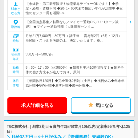
【未経験・第二新卒歓迎！物流業界デビューOKです！】◆学
歴・経験・資格不問 ◆20代～60代まで幅広い年代が活躍中 ◆女
対象と
性のセンター長も活躍中♪
なる方
【全国拠点募集／転勤なし／マイカー通勤OK／U・Iターン歓
迎】 ★マイカー通勤可能（大阪情報センタ…
勤務地
月給21万7,000円～30万円 ＋諸手当＋ 賞与年2回（6月・12月）
※経験・スキルを考慮の上、決定いたします。※…
給与
350万円～500万円
初年度
年収
8：30～17：30（休憩60分）★残業月平均10時間程度！★業界全
勤務
時間
体の働き方改革が進んでおり、原則…
【年間休日120日】◆完全週休2日制（土日）◆祝日休み◆年末年
休日
休暇
始休暇◆GW休暇◆夏季休暇◆慶弔休暇◆…
求人詳細を見る
気になる
TGC株式会社 | 創業2期目★賞与年2回/残業月10h以内/定着率95％/年休125
日↑
＼月給33万円～×土日祝休み／【管理事務】未経験OK♪