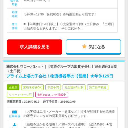
初年度
年収
勤務
◇9:00～17:30（休憩60分）※時差出勤も可能です！
時間
# 【年間休日120日以上】◇完全週休2日制（土日休み）└土曜日
休日
休暇
出勤の場合もありますが、平日に代休を…
求人詳細を見る
気になる
株式会社ワコーパレット | 【芙蓉グループの出資子会社】完全週休2日制
（土日祝）
プライム上場の子会社！物流機器等の【営業】★年休125日
正社員
業種未経験OK
学歴不問
完全週休2日制
第二新卒歓迎
リモートワーク可
女性のおしごと掲載中
情報更新日：2026/04/15
終了予定日：
2026/10/05
【お客様は工場・メーカー・倉庫など】当社が展開する物流機器
の販売やレンタルの提案営業をお任せします。
仕事内容
【経験を活かせる環境！／20～30代活躍中】《必須条件》★営