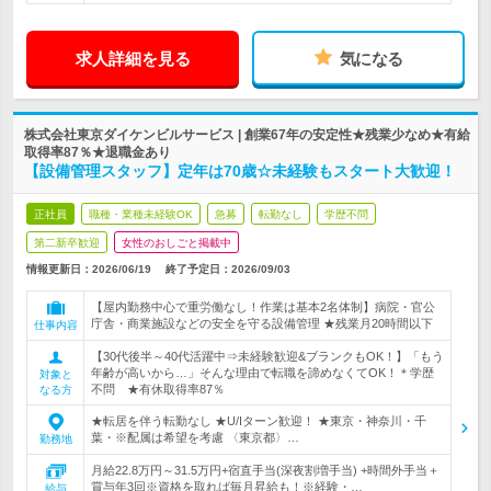
求人詳細を見る
気になる
株式会社東京ダイケンビルサービス | 創業67年の安定性★残業少なめ★有給
取得率87％★退職金あり
【設備管理スタッフ】定年は70歳☆未経験もスタート大歓迎！
正社員
職種・業種未経験OK
急募
転勤なし
学歴不問
第二新卒歓迎
女性のおしごと掲載中
情報更新日：2026/06/19
終了予定日：
2026/09/03
【屋内勤務中心で重労働なし！作業は基本2名体制】病院・官公
庁舎・商業施設などの安全を守る設備管理 ★残業月20時間以下
仕事内容
【30代後半～40代活躍中⇒未経験歓迎&ブランクもOK！】「もう
年齢が高いから…」そんな理由で転職を諦めなくてOK！＊学歴
対象と
不問 ★有休取得率87％
なる方
★転居を伴う転勤なし ★U/Iターン歓迎！ ★東京・神奈川・千
葉・※配属は希望を考慮 〈東京都〉…
勤務地
月給22.8万円～31.5万円+宿直手当(深夜割増手当) +時間外手当＋
賞与年3回※資格を取れば毎月昇給も！※経験・…
給与