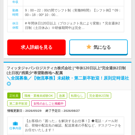
年収
9：00～22：00の間でシフト制（実働8時間）【シフト例】* 09：
勤務
時間
00～18：00* 10：00…
# 年間休日120日以上（プロジェクト先により変動）* 完全週休2
休日
休暇
日制（土日休み）※研修期間中は完全…
求人詳細を見る
気になる
フィッタジャパンロジスティカ株式会社 | *年休120日以上*完全週休2日制
(土日祝)*残業少*希望勤務地へ配属
＼全国募集／【物流事務】未経験・第二新卒歓迎！原則定時退社
◎
正社員
職種・業種未経験OK
急募
転勤なし
完全週休2日制
第二新卒歓迎
女性のおしごと掲載中
情報更新日：2026/05/29
終了予定日：
2026/08/27
【お客様の「困った」を解決するお仕事！】◆電話・メール対
応、荷物や配送先の確認、配送業者の手配など、デスクワークを
仕事内容
お任せいたします！