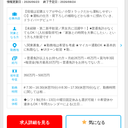
情報更新日：2026/06/23
終了予定日：
2026/08/24
【現場は近隣エリアが中心／小型トラックだから運転しやすい
◎】★運転の仕方・荷下ろしの補助などから徐々に慣れていき、
仕事内容
ドライバーデビュー！
【未経験・第二新卒歓迎／男女共に活躍中！】■普通免許がなく
てもOK！(入社後取得可)★「家族との時間を大事にしたい」とい
対象と
う方も大歓迎です！
なる方
＼関東募集／ ★勤務地は希望を考慮 ★マイカー通勤OK ★基本的
に転勤なし ★UIターン歓迎 ▼勤…
勤務地
＜普通免許以上をお持ちの方＞月給28万円～45万円＋賞与年3回
+報奨金(毎月最高10万円)＜普通免許をお持ちでない方…
給与
350万円～500万円
初年度
年収
# 7:30～16:30(休憩70分)※8:30～17:30(休憩70分)など、勤務時間
勤務
時間
に関しては相…
◆シフト制(月6～13日)※曜日固定休みも選択可能！※希望休や
休日
休暇
連休もOK！年間カレンダーによる(土日…
求人詳細を見る
気になる