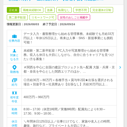
正社員
職種未経験OK
急募
転勤なし
学歴不問
完全週休2日制
第二新卒歓迎
リモートワーク可
女性のおしごと掲載中
情報更新日：2026/08/03
終了予定日：
2026/09/24
データ入力・書類整理から始める管理事務。未経験でも月給33万
円以上・年休125日以上。将来は人事・SNS・新規事業にも挑戦
仕事内容
可能！
未経験・第二新卒歓迎！PC入力や写真整理から始める管理事
務。収入も休日も大切にしながら、自分に合うキャリアを見つけ
対象と
たい方を募集！
なる方
＃関西を中心に全国の建設プロジェクト先へ配属 大阪・兵庫・京
都・奈良を中心とした関西エリアのほか、…
勤務地
◎月給30万～80万円＋各種手当＋賞与年2回★出張を選択される
場合＋別途手当＋社員寮あり【出張なし】月給30万円以上…
給与
400万円～960万円
初年度
年収
8:00～17:00（休憩1時間／実働8時間）配属先により8:30～
勤務
時間
17:30、9:00～18:00…
＼年間休日125日以上／仕事だけでなく、家族や友人との時間、
休日
休暇
趣味、旅行など、プライベートも大切にでき…