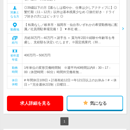
◎39歳以下の方【暮らしは穏やか、仕事は少しアクティブに】◎
繁忙期（11～12月）以外は基本残業少なめ ◎旅行好き・ドライ
対象と
ブ好きの方にはピッタリ ◎
なる方
【 転勤なし／岐阜市・福岡市・仙台市いずれかの希望勤務地に配
属／社員用駐車場完備！ 】 ▼本社 岐…
勤務地
月給30万円～40万円 + 諸手当 ＋ 賞与年2回※経験や年齢等を考
慮し、支給額を決定いたします。※固定残業代（30…
給与
400万円～500万円
初年度
年収
1年単位の変形労働時間制 ※週平均40時間以内8：30～17：
勤務
時間
00（休憩時間：60分）時間外労働有無…
# 年間休日109日＋計画有給12日⇒年121日以上のお休み！# ＜休
休日
休暇
日＞* 完全週休2日制（日曜日…
求人詳細を見る
気になる
1