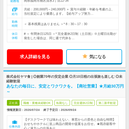
岡県福岡市南区清水3丁目22-34
勤務地
月給：200,000円～240,000円 ＋ 賞与※経験・年齢を考慮の上、
当社規定により優遇します。【給与アップ努力…
給与
勤務
＜ 基本残業はありません ＞* 8：30～17：30
時間
# ＜ 年間休日125日 ＞* 完全週休2日制（土日祝）※土曜日出勤が
休日
休暇
発生した場合は、同じ週で代休を…
求人詳細を見る
気になる
株式会社ヤマ食 | ◎創業70年の安定企業 ◎月10日程の出張旅も楽しむ ◎未
経験歓迎
あなたの毎日に、安定とワクワクを。【商社営業】★月給30万円
～
正社員
職種・業種未経験OK
転勤なし
完全週休2日制
第二新卒歓迎
情報更新日：2026/07/24
終了予定日：
2026/09/24
【デスクワークでは味わえない、車窓からの景色と自由な時間】
おせちやホテルに並ぶ商品の開発や提案をお任せ。★既存顧客中
仕事内容
心／遠方への出張あり