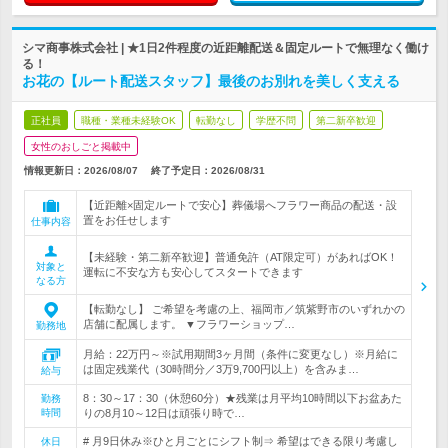
シマ商事株式会社 | ★1日2件程度の近距離配送＆固定ルートで無理なく働け
る！
お花の【ルート配送スタッフ】最後のお別れを美しく支える
正社員
職種・業種未経験OK
転勤なし
学歴不問
第二新卒歓迎
女性のおしごと掲載中
情報更新日：2026/08/07
終了予定日：
2026/08/31
【近距離×固定ルートで安心】葬儀場へフラワー商品の配送・設
置をお任せします
仕事内容
【未経験・第二新卒歓迎】普通免許（AT限定可）があればOK！
対象と
運転に不安な方も安心してスタートできます
なる方
【転勤なし】 ご希望を考慮の上、福岡市／筑紫野市のいずれかの
店舗に配属します。 ▼フラワーショップ…
勤務地
月給：22万円～※試用期間3ヶ月間（条件に変更なし）※月給に
は固定残業代（30時間分／3万9,700円以上）を含みま…
給与
8：30～17：30（休憩60分）★残業は月平均10時間以下お盆あた
勤務
時間
りの8月10～12日は頑張り時で…
# 月9日休み※ひと月ごとにシフト制⇒ 希望はできる限り考慮し
休日