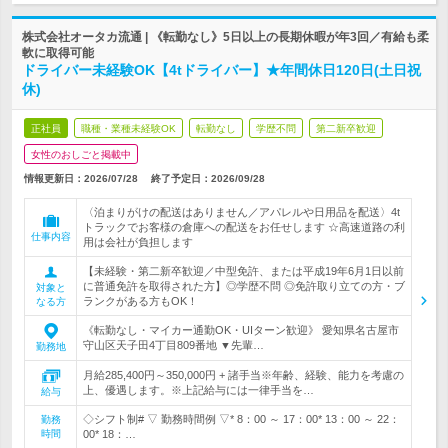
株式会社オータカ流通 | 《転勤なし》5日以上の長期休暇が年3回／有給も柔
軟に取得可能
ドライバー未経験OK【4tドライバー】★年間休日120日(土日祝
休)
正社員
職種・業種未経験OK
転勤なし
学歴不問
第二新卒歓迎
女性のおしごと掲載中
情報更新日：2026/07/28
終了予定日：
2026/09/28
〈泊まりがけの配送はありません／アパレルや日用品を配送〉4t
トラックでお客様の倉庫への配送をお任せします ☆高速道路の利
仕事内容
用は会社が負担します
【未経験・第二新卒歓迎／中型免許、または平成19年6月1日以前
に普通免許を取得された方】◎学歴不問 ◎免許取り立ての方・ブ
対象と
ランクがある方もOK！
なる方
《転勤なし・マイカー通勤OK・UIターン歓迎》 愛知県名古屋市
守山区天子田4丁目809番地 ▼先輩…
勤務地
月給285,400円～350,000円 + 諸手当※年齢、経験、能力を考慮の
上、優遇します。※上記給与には一律手当を…
給与
◇シフト制# ▽ 勤務時間例 ▽* 8：00 ～ 17：00* 13：00 ～ 22：
勤務
時間
00* 18：…