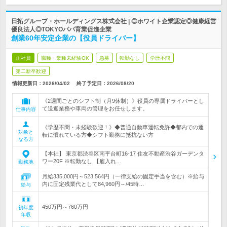
日拓グループ・ホールディングス株式会社 | ◎ホワイト企業認定◎健康経営
優良法人◎TOKYOパパ育業促進企業
創業60年安定企業の【役員ドライバー】
正社員
職種・業種未経験OK
急募
転勤なし
学歴不問
第二新卒歓迎
情報更新日：2026/04/02
終了予定日：
2026/08/20
《2週間ごとのシフト制（月9休制）》役員の専属ドライバーとし
て送迎業務や車両の管理をお任せします。
仕事内容
《学歴不問・未経験歓迎！》◆普通自動車運転免許◆都内での運
対象と
転に慣れている方◆シフト勤務に抵抗ない方
なる方
【本社】 東京都渋谷区南平台町16-17 住友不動産渋谷ガーデンタ
ワー20F ※転勤なし 【雇入れ…
勤務地
月給335,000円～523,564円（一律支給の固定手当を含む）※給与
内に固定残業代として84,960円～/45時…
給与
450万円～760万円
初年度
年収