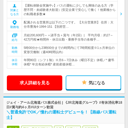
【運転体験会実施中♪】バスの運転に少しでも興味のある方（学
歴不問・未経験者大歓迎）|安定企業で安心して働く！他業種から
対象と
の転職者多数★
なる方
配属される営業所は以下の二つです。 【大分営業所】 住所：大
分市豊海4-1994-151 【別府営…
勤務地
月給200,600円～＋諸手当＋賞与（年2回）| 平均月収：約27～
42万円程★時間外・休日出勤・乗務手当等の各種手…
給与
5時00分から23時00分までの時間内にて7時間程度※1ヵ月単位の
勤務
時間
変形労働制（週40時間以内）
年間80日（シフト制）※月6～7日休み（曜日不定）休暇／* 慶弔
休日
休暇
休暇* 年次有給休暇* 産前産後休暇…
求人詳細を見る
気になる
ジェイ・アール北海道バス株式会社 | 《JR北海道グループ》#有休消化率18
日#賞与約4ヶ月#UIターン歓迎
＼普通免許でOK／憧れの運転士デビューを！【路線バス運転
士】