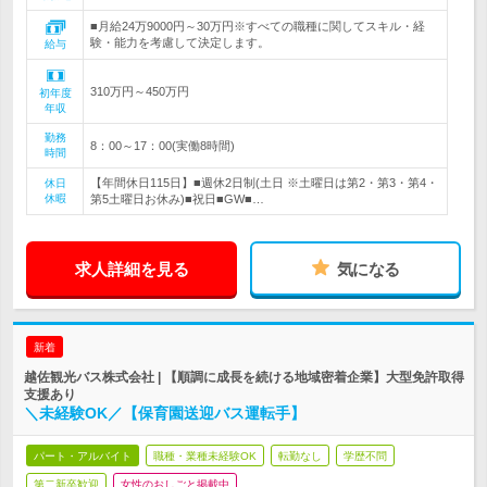
■月給24万9000円～30万円※すべての職種に関してスキル・経
験・能力を考慮して決定します。
給与
310万円～450万円
初年度
年収
勤務
8：00～17：00(実働8時間)
時間
【年間休日115日】■週休2日制(土日 ※土曜日は第2・第3・第4・
休日
休暇
第5土曜日お休み)■祝日■GW■…
求人詳細を見る
気になる
新着
越佐観光バス株式会社 | 【順調に成長を続ける地域密着企業】大型免許取得
支援あり
＼未経験OK／【保育園送迎バス運転手】
パート・アルバイト
職種・業種未経験OK
転勤なし
学歴不問
第二新卒歓迎
女性のおしごと掲載中