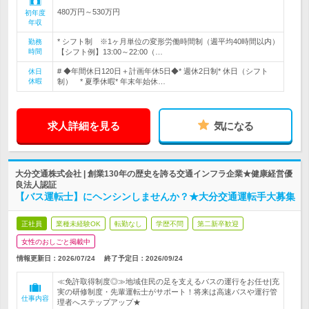
480万円～530万円
初年度
年収
* シフト制 ※1ヶ月単位の変形労働時間制（週平均40時間以内）
勤務
時間
【シフト例】13:00～22:00（…
# ◆年間休日120日＋計画年休5日◆* 週休2日制* 休日（シフト
休日
休暇
制） * 夏季休暇* 年末年始休…
求人詳細を見る
気になる
大分交通株式会社 | 創業130年の歴史を誇る交通インフラ企業★健康経営優
良法人認証
【バス運転士】にヘンシンしませんか？★大分交通運転手大募集
正社員
業種未経験OK
転勤なし
学歴不問
第二新卒歓迎
女性のおしごと掲載中
情報更新日：2026/07/24
終了予定日：
2026/09/24
≪免許取得制度◎≫地域住民の足を支えるバスの運行をお任せ|充
実の研修制度・先輩運転士がサポート！将来は高速バスや運行管
仕事内容
理者へステップアップ★