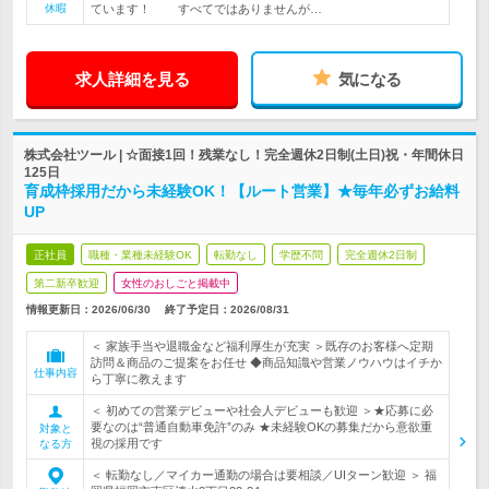
休暇
ています！ すべてではありませんが…
求人詳細を見る
気になる
株式会社ツール | ☆面接1回！残業なし！完全週休2日制(土日)祝・年間休日
125日
育成枠採用だから未経験OK！【ルート営業】★毎年必ずお給料
UP
正社員
職種・業種未経験OK
転勤なし
学歴不問
完全週休2日制
第二新卒歓迎
女性のおしごと掲載中
情報更新日：2026/06/30
終了予定日：
2026/08/31
＜ 家族手当や退職金など福利厚生が充実 ＞既存のお客様へ定期
訪問＆商品のご提案をお任せ ◆商品知識や営業ノウハウはイチか
仕事内容
ら丁寧に教えます
＜ 初めての営業デビューや社会人デビューも歓迎 ＞★応募に必
要なのは“普通自動車免許”のみ ★未経験OKの募集だから意欲重
対象と
視の採用です
なる方
＜ 転勤なし／マイカー通勤の場合は要相談／UIターン歓迎 ＞ 福