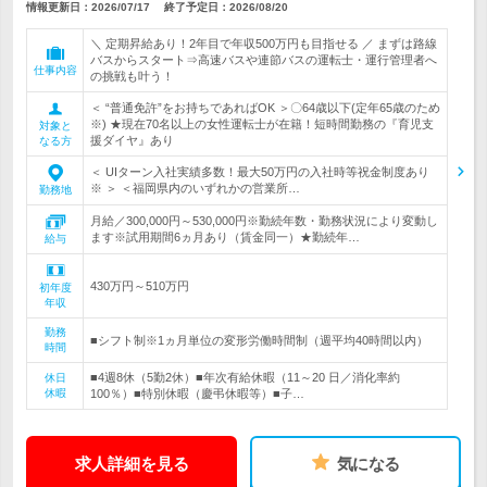
情報更新日：2026/07/17
終了予定日：
2026/08/20
＼ 定期昇給あり！2年目で年収500万円も目指せる ／ まずは路線
バスからスタート⇒高速バスや連節バスの運転士・運行管理者へ
仕事内容
の挑戦も叶う！
＜ “普通免許”をお持ちであればOK ＞〇64歳以下(定年65歳のため
※) ★現在70名以上の女性運転士が在籍！短時間勤務の『育児支
対象と
援ダイヤ』あり
なる方
＜ UIターン入社実績多数！最大50万円の入社時等祝金制度あり
※ ＞ ＜福岡県内のいずれかの営業所…
勤務地
月給／300,000円～530,000円※勤続年数・勤務状況により変動し
ます※試用期間6ヵ月あり（賃金同一）★勤続年…
給与
430万円～510万円
初年度
年収
勤務
■シフト制※1ヵ月単位の変形労働時間制（週平均40時間以内）
時間
■4週8休（5勤2休）■年次有給休暇（11～20 日／消化率約
休日
休暇
100％）■特別休暇（慶弔休暇等）■子…
求人詳細を見る
気になる