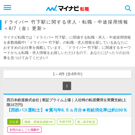
ドライバー 竹下駅に関する求人・転職・中途採用情報
＜8/7（金）更新＞
マイナビ転職では「ドライバー 竹下駅」に関連する転職・求人・中途採用情報
を多数掲載中!「ドライバー 竹下駅」の転職・求人情報を探しているあなたに
おすすめのお仕事を掲載しています。「ドライバー 竹下駅」に関連するキーワ
ードからも転職・求人情報をお探しいただけるので、あなたにぴったりのお仕
事を見つけてみてください!
1～4件 (全4件中)
1
西日本鉄道株式会社 | 東証プライム上場｜入社時の転居費用を実費支給(上
限10万円)
【西鉄バス運転士】★賞与年6.５ヵ月分★有給消化率は約100％
正社員
職種・業種未経験OK
学歴不問
第二新卒歓迎
女性のおしごと掲載中