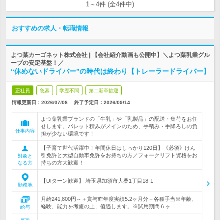
1～4件 (全4件中)
おすすめの求人・転職情報
よつ葉カーゴネット株式会社 | 【会社紹介動画も公開中】＼よつ葉乳業グル
ープの安定基盤！／
“休めないドライバー”の時代は終わり【トレーラードライバー】
正社員
急募
学歴不問
第二新卒歓迎
情報更新日：2026/07/08
終了予定日：
2026/09/14
よつ葉乳業ブランドの「牛乳」や「乳製品」の配送・集荷をお任
せします。パレット積みがメインのため、手積み・手降ろしの負
仕事内容
担が少ない環境です！
【子育て世代活躍中！年間休日はしっかり120日】《必須》けん
引免許と大型自動車免許をお持ちの方／フォークリフト資格をお
対象と
持ちの方大歓迎！
なる方
【UIターン歓迎】 埼玉県加須市大桑1丁目18-1
勤務地
月給241,800円～＋賞与昨年度実績5.2ヶ月分＋各種手当※年齢、
経験、能力を考慮の上、優遇します。※試用期間６ヶ…
給与