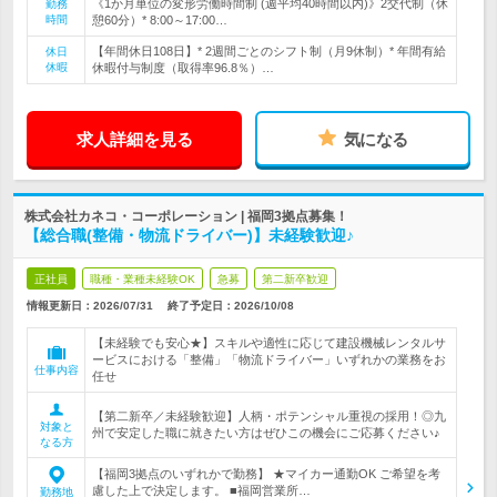
《1か月単位の変形労働時間制 (週平均40時間以内)》2交代制（休
勤務
時間
憩60分）* 8:00～17:00…
【年間休日108日】* 2週間ごとのシフト制（月9休制）* 年間有給
休日
休暇
休暇付与制度（取得率96.8％）…
求人詳細を見る
気になる
株式会社カネコ・コーポレーション | 福岡3拠点募集！
【総合職(整備・物流ドライバー)】未経験歓迎♪
正社員
職種・業種未経験OK
急募
第二新卒歓迎
情報更新日：2026/07/31
終了予定日：
2026/10/08
【未経験でも安心★】スキルや適性に応じて建設機械レンタルサ
ービスにおける「整備」「物流ドライバー」いずれかの業務をお
仕事内容
任せ
【第二新卒／未経験歓迎】人柄・ポテンシャル重視の採用！◎九
対象と
州で安定した職に就きたい方はぜひこの機会にご応募ください♪
なる方
【福岡3拠点のいずれかで勤務】 ★マイカー通勤OK ご希望を考
慮した上で決定します。 ■福岡営業所…
勤務地