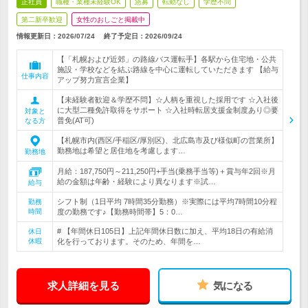
正社員
職種・業種未経験OK
急募
転勤なし
学歴不問
第二新卒歓迎
女性のおしごと掲載中
情報更新日：2026/07/24
終了予定日：
2026/09/24
【「札幌および近郊」の路線バス運転手】各駅から住宅地・公共
施設・学校などを結ぶ路線を中心に運転していただきます 【給与
仕事内容
アップ努力宣言企業】
【未経験者歓迎＆学歴不問】☆人柄を重視した採用です ☆入社後
に大型二種免許取得をサポート ☆入社時転居支援金制度あり◎要
対象と
普免(AT可)
なる方
【札幌市内(西区/手稲区/厚別区)、北広島市及び様似町の営業所】
勤務地は希望と居住地を考慮します…
勤務地
月給：187,750円～211,250円+手当(乗務手当等)＋賞与年2回※月
給の金額は年齢・経験により異なります※試…
給与
シフト制（1日平均 7時間35分勤務）※実際には平均7時間10分程
勤務
時間
度の勤務です♪【勤務時間帯】5：0…
# 【年間休日105日】上記年間休日数に加え、平均18日の有給消
休日
休暇
化を行っております。そのため、年間を…
求人詳細を見る
気になる