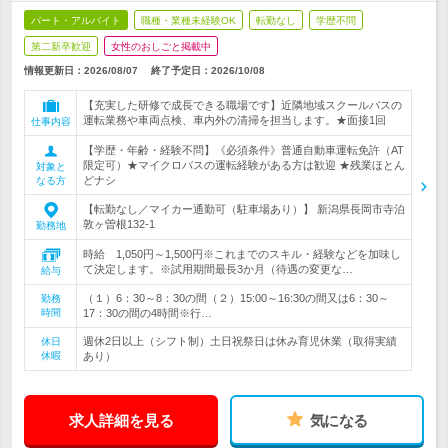
パート・アルバイト
職種・業種未経験OK
転勤なし
学歴不問
第二新卒歓迎
女性のおしごと掲載中
情報更新日：2026/08/07
終了予定日：
2026/10/08
【充実した研修で成長できる職場です】近隣地域スクールバスの
運転業務や車両点検、車内外の清掃を担当します。★面接1回
仕事内容
【学歴・年齢・経験不問】《必須条件》普通自動車運転免許（AT
限定可）★マイクロバスの運転経験がある方は歓迎 ★残業ほとん
対象と
どナシ
なる方
【転勤なし／マイカー通勤可（駐車場あり）】 新潟県長岡市寺泊
敦ヶ曽根132-1
勤務地
時給 1,050円～1,500円※これまでのスキル・経験などを加味し
て決定します。※試用期間最長3か月（待遇の変更な…
給与
（１）6：30～8：30の間（２）15:00～16:30の間又は6：30～
勤務
時間
17：30の間の4時間※行…
週休2日以上（シフト制）土日祝祭日は休み育児休業（取得実績
休日
休暇
あり）
求人詳細を見る
気になる