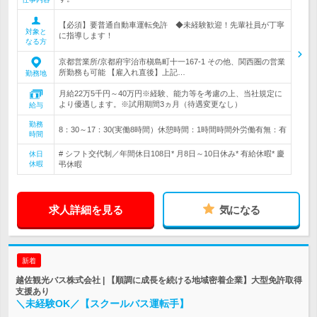
【必須】要普通自動車運転免許 ◆未経験歓迎！先輩社員が丁寧
対象と
に指導します！
なる方
京都営業所/京都府宇治市槇島町十一167-1 その他、関西圏の営業
所勤務も可能 【雇入れ直後】上記…
勤務地
月給22万5千円～40万円※経験、能力等を考慮の上、当社規定に
より優遇します。※試用期間3ヵ月（待遇変更なし）
給与
勤務
8：30～17：30(実働8時間）休憩時間：1時間時間外労働有無：有
時間
# シフト交代制／年間休日108日* 月8日～10日休み* 有給休暇* 慶
休日
休暇
弔休暇
求人詳細を見る
気になる
新着
越佐観光バス株式会社 | 【順調に成長を続ける地域密着企業】大型免許取得
支援あり
＼未経験OK／【スクールバス運転手】