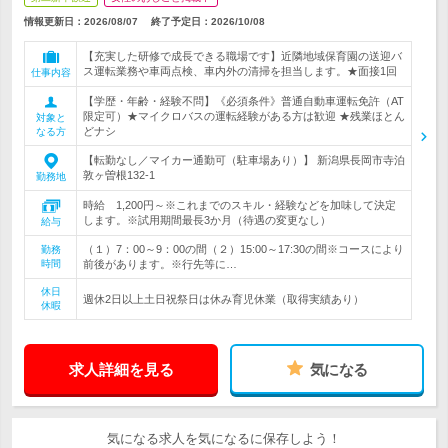
情報更新日：2026/08/07
終了予定日：
2026/10/08
【充実した研修で成長できる職場です】近隣地域保育園の送迎バ
ス運転業務や車両点検、車内外の清掃を担当します。★面接1回
仕事内容
【学歴・年齢・経験不問】《必須条件》普通自動車運転免許（AT
限定可）★マイクロバスの運転経験がある方は歓迎 ★残業ほとん
対象と
どナシ
なる方
【転勤なし／マイカー通勤可（駐車場あり）】 新潟県長岡市寺泊
敦ヶ曽根132-1
勤務地
時給 1,200円～※これまでのスキル・経験などを加味して決定
します。※試用期間最長3か月（待遇の変更なし）
給与
（１）7：00～9：00の間（２）15:00～17:30の間※コースにより
勤務
時間
前後があります。※行先等に…
休日
週休2日以上土日祝祭日は休み育児休業（取得実績あり）
休暇
求人詳細を見る
気になる
気になる求人を気になるに保存しよう！