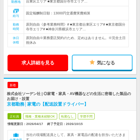
台東区エリア ■東京都国分寺市エリア…
勤務地
固定報酬制日額：13000円交通費実費精算
給与
原則自由《参考業務時間》# ■東京都台東区エリア# ■東京都国分
勤務
時間
寺市エリア# ■神奈川県横浜市エリア…
原則自由※業務委託契約のため、定めはありません。※完全土日
休日
休暇
祝休み
求人詳細を見る
気になる
新着
株式会社ソーデン社 | ◎家電・家具・AV機器などの生活に密着した製品の
お届け・設置
京都勤務│家電の【配送設置ドライバー】
正社員
職種・業種未経験OK
転勤なし
学歴不問
情報更新日：2026/04/17
終了予定日：
2026/10/15
当社の現場配送員として、家具・家電品の配達を担当いただきま
す。
仕事内容