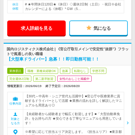
# ★年間休日120日★《休日》◇週休2日制（土日）・祝日※会社
休日
休暇
カレンダーによる《休暇》* GW（5…
求人詳細を見る
気になる
国内ロジスティクス株式会社 | 《官公庁取引メインで安定性"抜群"》フラッ
トで風通しの良い職場
【大型車ドライバー】急募！！即日勤務可能！！
業務委託
職種・業種未経験OK
急募
転勤なし
学歴不問
完全週休2日制
第二新卒歓迎
女性のおしごと掲載中
情報更新日：2026/06/19
終了予定日：
2026/08/20
【30代～中高年・シニア世代も活躍中】■官公庁や医療業界に貢
献するドライバーとして活躍 ★業務の流れを詳しく解説したマニ
仕事内容
ュアルも用意あり◎
【未経験者から経験者まで幅広く歓迎します】■「大型自動車免
許」をお持ちの方 ★安心できる丁寧なマニュアルも用意していま
対象と
す！
なる方
※希望に応じて担当エリア決定します。 《担当エリア》 ■東京都