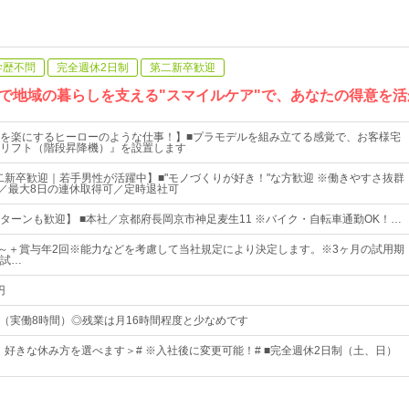
学歴不問
完全週休2日制
第二新卒歓迎
で地域の暮らしを支える"スマイルケア"で、あなたの得意を
を楽にするヒーローのような仕事！】■プラモデルを組み立てる感覚で、お客様宅
リフト（階段昇降機）』を設置します
二新卒歓迎｜若手男性が活躍中】■"モノづくりが好き！"な方歓迎 ※働きやすさ抜群
日／最大8日の連休取得可／定時退社可
Iターンも歓迎】 ■本社／京都府長岡京市神足麦生11 ※バイク・自転車通勤OK！…
00円～＋賞与年2回※能力などを考慮して当社規定により決定します。※3ヶ月の試用期
試…
円
：00（実働8時間）◎残業は月16時間程度と少なめです
内、好きな休み方を選べます＞# ※入社後に変更可能！# ■完全週休2日制（土、日）