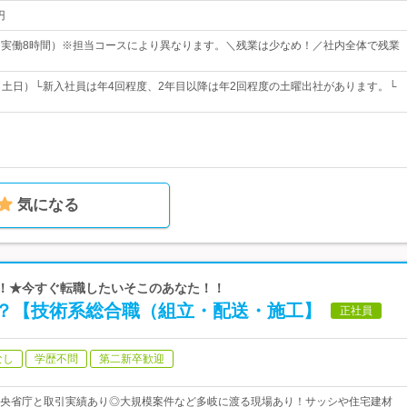
円
30（実働8時間）※担当コースにより異なります。＼残業は少なめ！／社内全体で残業
（土日）└新入社員は年4回程度、2年目以降は年2回程度の土曜出社があります。└
気になる
迎！★今すぐ転職したいそこのあなた！！
？【技術系総合職（組立・配送・施工】
正社員
なし
学歴不問
第二新卒歓迎
央省庁と取引実績あり◎大規模案件など多岐に渡る現場あり！サッシや住宅建材