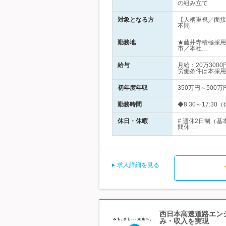
の組み立て
対象となる方
【人柄重視／面接
不問
勤務地
★藤井寺積極採用
市／本社…
給与
月給：20万30
労働条件は本採用
初年度年収
350万円～500万
勤務時間
◆8:30～17:30
休日・休暇
# 週休2日制（
間休…
求人詳細を見る
西日本高速道路エンジ
み・収入を実現