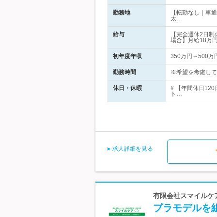
勤務地
【転勤なし｜車通
太…
給与
【完全週休2日制
場合】月給18万
初年度年収
350万円～500万
勤務時間
※希望を考慮してい
休日・休暇
# 【年間休日1
ト…
求人詳細を見る
有限会社スマイルケア
プラモデルを