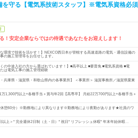
備を守る【電気系技術スタッフ】※電気系資格必須
迎
る！安定企業ならではの待遇であなたをお迎えします！
な環境で技術を活かす！】NEXCO西日本が管轄する高速道路の電気・通信設備の
事の施工管理等をお任せします。
くの中途入社の方から選ばれています！】■高卒以上 ■要普免 ■電気系資格 ■電
たは電気工事の施工管理経験
・兵庫県・滋賀県・和歌山県内の各事業所】 ＜事業所＞ 滋賀事務所／滋賀県栗東
1万1,300円以上+各種手当＋賞与年2回【高専卒】 月給22万700円以上+各種手当＋
30（休憩60分）※勤務地により異なります※勤務地により夜勤があります★社員のワ
5日以上＞* 完全週休2日制（土・日）* 祝日* リフレッシュ休暇* 年末年始休暇…