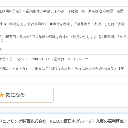
は1回を予定】※必須条件は40歳以下のみ◇未経験・第二新卒歓迎 ◇学歴・職歴
中★《転勤なし／直行直帰OK》◆希望を考慮し「藤井寺市／支店」または「大阪
00円～45万円＋賞与年2回※年齢や経験を考慮の上決定いたします【試用期間】3か月
と…
円
（休憩60分+15分）※12:00～13:00（昼休憩）※15:00～15:1…
基本的に土・日・祝）└土曜日は年4回程度の出勤！それ以外は完全週休2日制# 【年
気になる
ニアリング関西株式会社 | NEXCO西日本グループ┃充実の福利厚生