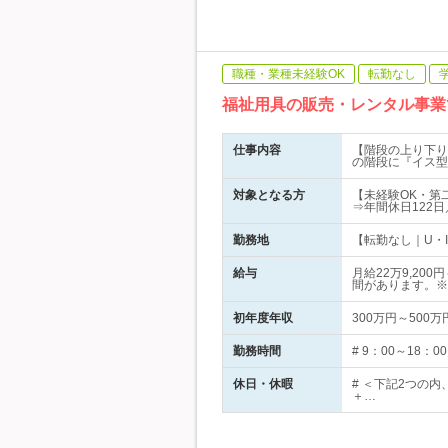
職種・業種未経験OK
転勤なし
福祉用具の販売・レンタル事業
仕事内容
【階段の上り下り
の階段に『イス型
対象となる方
【未経験OK・第
⇒年間休日122
勤務地
【転勤なし｜U・
給与
月給22万9,2
間があります。※
初年度年収
300万円～500万
勤務時間
# 9：00～18
休日・休暇
# ＜下記2つの
＋…