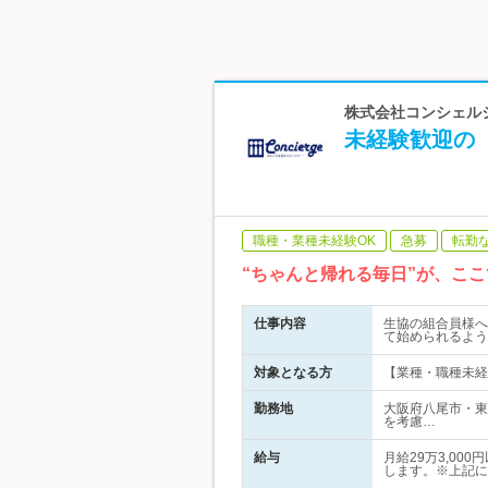
株式会社コンシェルジ
未経験歓迎の
職種・業種未経験OK
急募
転勤
“ちゃんと帰れる毎日”が、こ
仕事内容
生協の組合員様へ
て始められるよう
対象となる方
【業種・職種未経
勤務地
大阪府八尾市・東
を考慮…
給与
月給29万3,0
します。※上記に