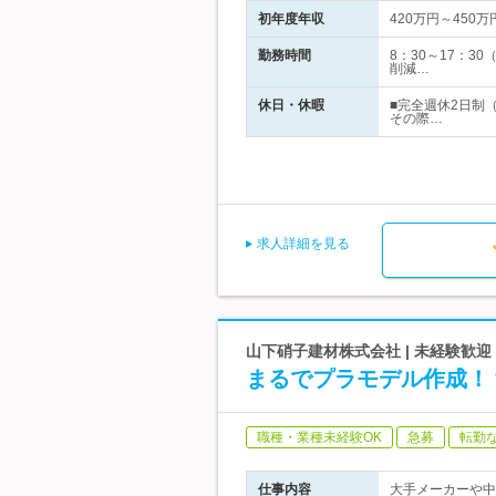
初年度年収
420万円～450万
勤務時間
8：30～17：
削減…
休日・休暇
■完全週休2日制
その際…
求人詳細を見る
山下硝子建材株式会社 | 未経験歓
まるでプラモデル作成！
職種・業種未経験OK
急募
転勤
仕事内容
大手メーカーや中