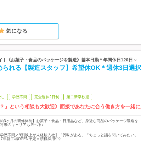
気になる
 | 《お菓子・食品のパッケージを製造》基本日勤＊年間休日120日～
められる【製造スタッフ】希望休OK＊週休3日選
なし
学歴不問
完全週休2日制
第二新卒歓迎
？」という相談も大歓迎》面接であなたに合う働き方を一緒に
約3ヶ月の研修体制】お菓子・食品・日用品など、身近な商品のパッケージ製造を
将来のキャリアも選べる♪
学歴不問／9割以上が未経験入社】「興味がある」「ちょっと話を聞いてみたい」
27年新工場OPEN予定＝積極採用中》