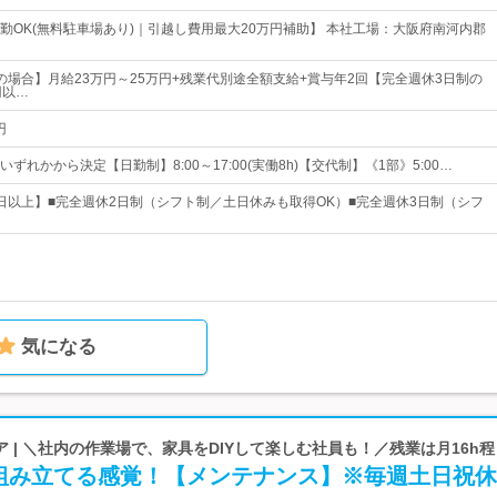
勤OK(無料駐車場あり)｜引越し費用最大20万円補助】 本社工場：大阪府南河内郡
の場合】月給23万円～25万円+残業代別途全額支給+賞与年2回【完全週休3日制の
円以…
円
ずれかから決定【日勤制】8:00～17:00(実働8h)【交代制】《1部》5:00…
20日以上】■完全週休2日制（シフト制／土日休みも取得OK）■完全週休3日制（シフ
気になる
 | ＼社内の作業場で、家具をDIYして楽しむ社員も！／残業は月16h程
組み立てる感覚！【メンテナンス】※毎週土日祝休