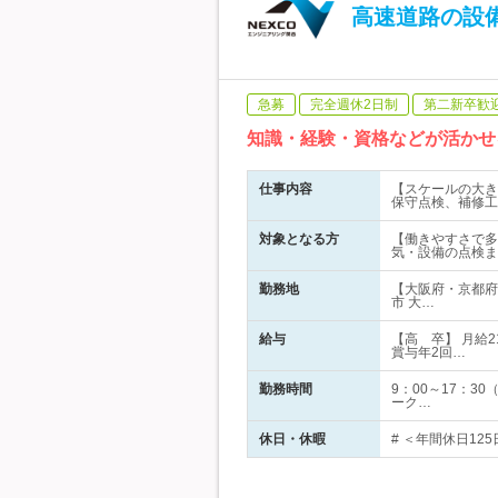
高速道路の設
急募
完全週休2日制
第二新卒歓
知識・経験・資格などが活かせ
仕事内容
【スケールの大き
保守点検、補修工
対象となる方
【働きやすさで多
気・設備の点検ま
勤務地
【大阪府・京都府
市 大…
給与
【高 卒】 月給2
賞与年2回…
勤務時間
9：00～17：
ーク…
休日・休暇
# ＜年間休日12