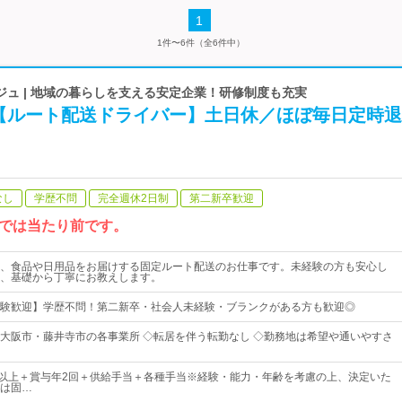
1
1件〜6件（全6件中）
ュ | 地域の暮らしを支える安定企業！研修制度も充実
【ルート配送ドライバー】土日休／ほぼ毎日定時退
なし
学歴不問
完全週休2日制
第二新卒歓迎
こでは当たり前です。
、食品や日用品をお届けする固定ルート配送のお仕事です。未経験の方も安心し
、基礎から丁寧にお教えします。
験歓迎】学歴不問！第二新卒・社会人未経験・ブランクがある方も歓迎◎
大阪市・藤井寺市の各事業所 ◇転居を伴う転勤なし ◇勤務地は希望や通いやすさ
00円以上＋賞与年2回＋供給手当＋各種手当※経験・能力・年齢を考慮の上、決定いた
は固…