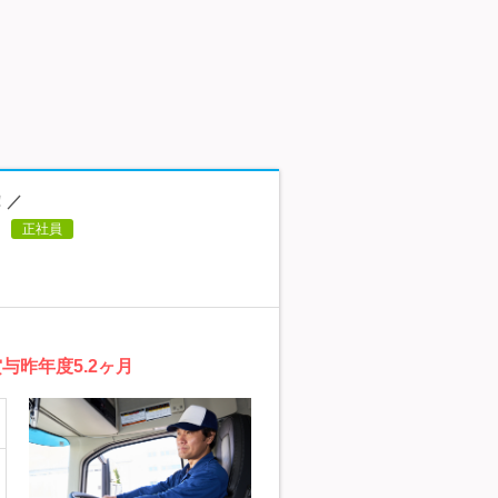
！／
正社員
昨年度5.2ヶ月