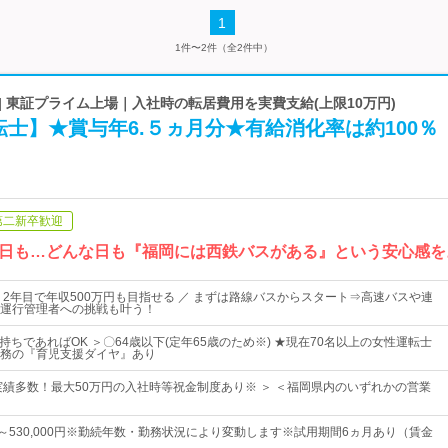
1
1件〜2件（全2件中）
| 東証プライム上場｜入社時の転居費用を実費支給(上限10万円)
士】★賞与年6.５ヵ月分★有給消化率は約100％
第二新卒歓迎
日も…どんな日も『福岡には西鉄バスがある』という安心感を
！2年目で年収500万円も目指せる ／ まずは路線バスからスタート⇒高速バスや連
運行管理者への挑戦も叶う！
お持ちであればOK ＞〇64歳以下(定年65歳のため※) ★現在70名以上の女性運転士
務の『育児支援ダイヤ』あり
社実績多数！最大50万円の入社時等祝金制度あり※ ＞ ＜福岡県内のいずれかの営業
0円～530,000円※勤続年数・勤務状況により変動します※試用期間6ヵ月あり（賃金