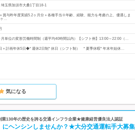
 埼玉県加須市大桑1丁目18-1
0円～＋賞与昨年度実績5.2ヶ月分＋各種手当※年齢、経験、能力を考慮の上、優遇しま
ヶ…
円
ヶ月単位の変形労働時間制（週平均40時間以内）【シフト例】13:00～22:00（…
0日＋計画年休5日◆* 週休2日制* 休日（シフト制） * 夏季休暇* 年末年始休…
気になる
 創業130年の歴史を誇る交通インフラ企業★健康経営優良法人認証
】にヘンシンしませんか？★大分交通運転手大募集