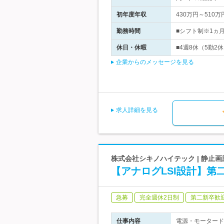
初年度年収
430万円～510万
勤務時間
■シフト制※1ヵ
休日・休暇
■4週8休（5勤2
企業からのメッセージを見る
求人詳細を見る
株式会社シキノハイテック | 静止
【アナログLSI設計】第二
急募
完全週休2日制
第二新卒歓
仕事内容
電源・モータード