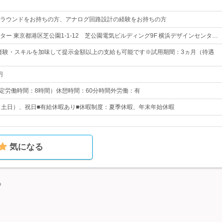
ラウンドをお持ちの方、アナログ回路設計の経験をお持ちの方
ター 東京都港区芝公園1-1-12 芝公園電気ビルディング9F 横浜デザインセンタ…
ご経験・スキルを加味して提示金額以上の支給も可能です※試用期間：3ヵ月（待遇
円
0 （所定労働時間：8時間）休憩時間：60分時間外労働：有
（土日）、祝日■有給休暇あり■休暇制度：夏季休暇、年末年始休暇
気になる
中