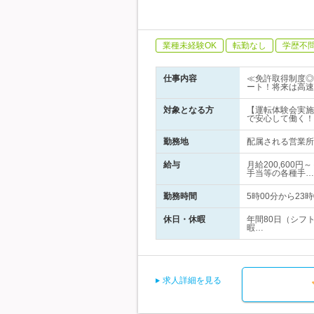
業種未経験OK
転勤なし
学歴不
仕事内容
≪免許取得制度◎
ート！将来は高速
対象となる方
【運転体験会実施
で安心して働く！
勤務地
配属される営業所は
給与
月給200,600
手当等の各種手…
勤務時間
5時00分から2
休日・休暇
年間80日（シフト
暇…
求人詳細を見る