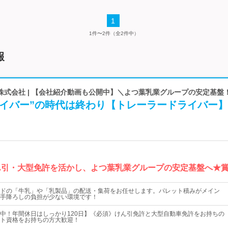
1
1件〜2件（全2件中）
報
株式会社 | 【会社紹介動画も公開中】＼よつ葉乳業グループの安定基盤
ライバー”の時代は終わり【トレーラードライバー】
ん引・大型免許を活かし、よつ葉乳業グループの安定基盤へ★賞与
ドの「牛乳」や「乳製品」の配送・集荷をお任せします。パレット積みがメイン
手降ろしの負担が少ない環境です！
中！年間休日はしっかり120日】《必須》けん引免許と大型自動車免許をお持ちの
ト資格をお持ちの方大歓迎！