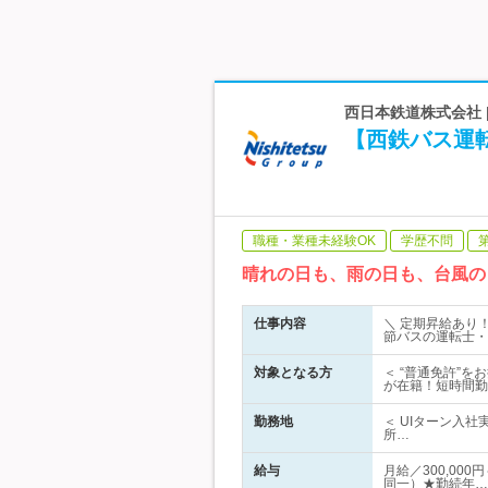
西日本鉄道株式会社 
【西鉄バス運転
職種・業種未経験OK
学歴不問
晴れの日も、雨の日も、台風の
仕事内容
＼ 定期昇給あり
節バスの運転士・
対象となる方
＜ “普通免許”を
が在籍！短時間勤
勤務地
＜ UIターン入
所…
給与
月給／300,00
同一）★勤続年…