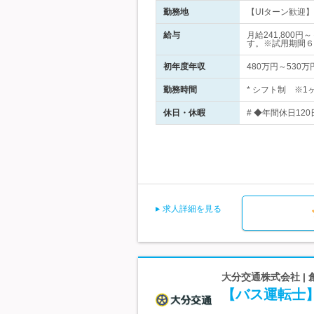
勤務地
【UIターン歓迎】
給与
月給241,80
す。※試用期間６
初年度年収
480万円～530万
勤務時間
* シフト制 ※1
休日・休暇
# ◆年間休日12
求人詳細を見る
大分交通株式会社 |
【バス運転士