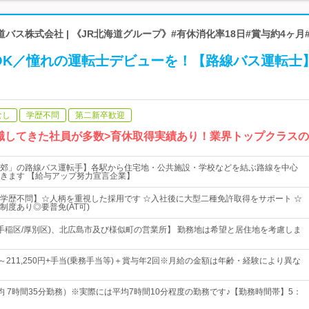
バス株式会社 | 《JR北海道グループ》#有休消化率18日#賞与約4ヶ月#
OK／憧れの運転士デビューを！【路線バス運転士
なし
学歴不問
第二新卒歓迎
職してきた社員が多数>育休取得実績あり！業界トップクラスの
郊」の路線バス運転手】各駅から住宅地・公共施設・学校などを結ぶ路線を中心
きます 【給与アップ努力宣言企業】
学歴不問】☆人柄を重視した採用です ☆入社後に大型二種免許取得をサポート ☆
制度あり◎要普免(AT可)
/手稲区/厚別区)、北広島市及び様似町の営業所】 勤務地は希望と居住地を考慮しま
0円～211,250円+手当(乗務手当等)＋賞与年2回※月給の金額は年齢・経験により異な
均 7時間35分勤務）※実際には平均7時間10分程度の勤務です♪【勤務時間帯】5：