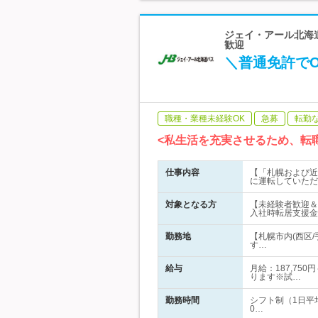
ジェイ・アール北海道
歓迎
＼普通免許で
職種・業種未経験OK
急募
転勤
<私生活を充実させるため、転
仕事内容
【「札幌および近
に運転していただ
対象となる方
【未経験者歓迎＆
入社時転居支援金
勤務地
【札幌市内(西区
す…
給与
月給：187,75
ります※試…
勤務時間
シフト制（1日平
0…