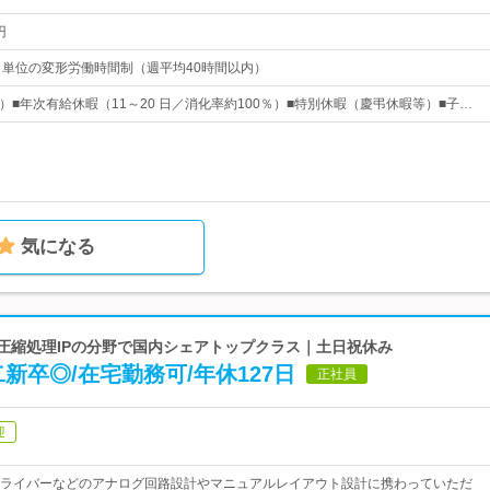
円
月単位の変形労働時間制（週平均40時間以内）
休）■年次有給休暇（11～20 日／消化率約100％）■特別休暇（慶弔休暇等）■子…
気になる
画圧縮処理IPの分野で国内シェアトップクラス｜土日祝休み
新卒◎/在宅勤務可/年休127日
正社員
迎
ライバーなどのアナログ回路設計やマニュアルレイアウト設計に携わっていただ