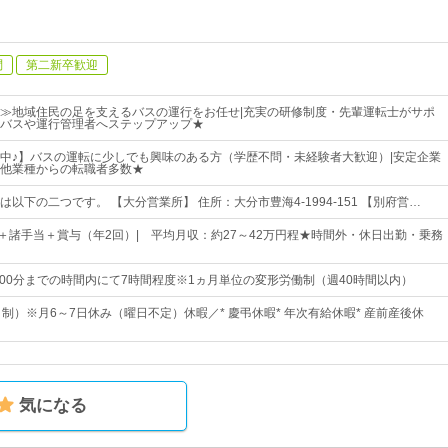
問
第二新卒歓迎
≫地域住民の足を支えるバスの運行をお任せ|充実の研修制度・先輩運転士がサポ
バスや運行管理者へステップアップ★
中♪】バスの運転に少しでも興味のある方（学歴不問・未経験者大歓迎）|安定企業
他業種からの転職者多数★
以下の二つです。 【大分営業所】 住所：大分市豊海4-1994-151 【別府営…
円～＋諸手当＋賞与（年2回）| 平均月収：約27～42万円程★時間外・休日出勤・乗務
3時00分までの時間内にて7時間程度※1ヵ月単位の変形労働制（週40時間以内）
制）※月6～7日休み（曜日不定）休暇／* 慶弔休暇* 年次有給休暇* 産前産後休
気になる