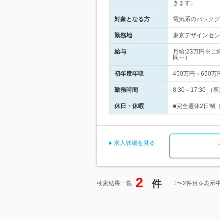
きます。
対象となる方
電気系のバックグ
勤務地
東京デザインセン
給与
月給:23万円※
同一）
初年度年収
450万円～650万
勤務時間
8:30～17:3
休日・休暇
■完全週休2日制
求人詳細を見る
2
件
検索結果一覧
1〜2件目を表示