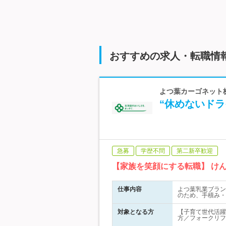
おすすめの求人・転職情
よつ葉カーゴネット
“休めないド
急募
学歴不問
第二新卒歓迎
【家族を笑顔にする転職】 け
仕事内容
よつ葉乳業ブラン
のため、手積み・
対象となる方
【子育て世代活躍
方／フォークリフ