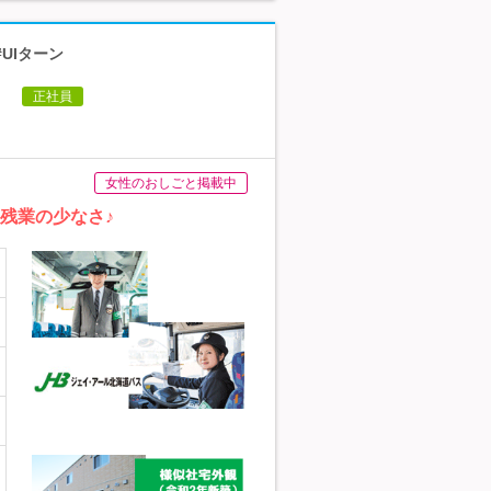
UIターン
】
正社員
女性のおしごと掲載中
残業の少なさ♪