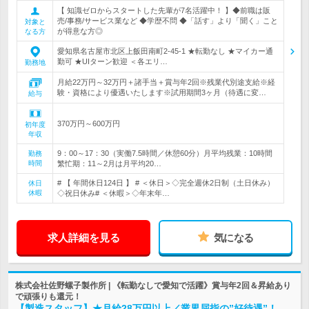
【 知識ゼロからスタートした先輩が7名活躍中！ 】◆前職は販
売/事務/サービス業など ◆学歴不問 ◆「話す」より「聞く」こと
対象と
が得意な方◎
なる方
愛知県名古屋市北区上飯田南町2-45-1 ★転勤なし ★マイカー通
勤可 ★UIターン歓迎 ＜各エリ…
勤務地
月給22万円～32万円＋諸手当＋賞与年2回※残業代別途支給※経
験・資格により優遇いたします※試用期間3ヶ月（待遇に変…
給与
370万円～600万円
初年度
年収
9：00～17：30（実働7.5時間／休憩60分）月平均残業：10時間
勤務
時間
繁忙期：11～2月は月平均20…
# 【 年間休日124日 】 # ＜休日＞◇完全週休2日制（土日休み）
休日
休暇
◇祝日休み# ＜休暇＞◇年末年…
求人詳細を見る
気になる
株式会社佐野螺子製作所 | 《転勤なしで愛知で活躍》賞与年2回＆昇給あり
で頑張りも還元！
【製造スタッフ】★月給28万円以上／業界屈指の”好待遇”！