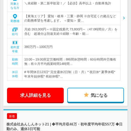
＼未経験・第二新卒歓迎！／【必須】高卒以上・自動車免許
対象と
なる方
【東海エリア】 愛知・岐阜・三重・静岡 ※自宅近くの拠点など
の勤務希望を考慮します。 ＜愛知＞ 愛…
勤務地
月給 263,000円～※固定残業代 73,800円～（47.0時間分／月）を
含む 超過分は別途支給※経験・年齢・能…
給与
380万円～1000万円
初年度
年収
10:00～19:00所定労働時間：8時間休憩時間：60分時間外労働有
勤務
時間
無：有※月平均残業時間14時間…
# 年間休日123日* 完全週休2日制（日・月）* 祝日休* 夏季休暇*
休日
休暇
年末年始休暇* 有給休暇*…
求人詳細を見る
気になる
新着
株式会社あんしんネット21 | ◆平均月収46万・初年度平均年収557万 ◆日
勤のみ、週休3日可能