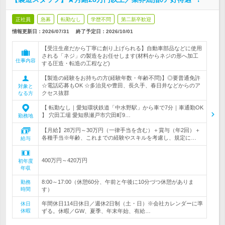
正社員
急募
転勤なし
学歴不問
第二新卒歓迎
情報更新日：2026/07/31
終了予定日：
2026/10/01
【受注生産だから丁寧に創り上げられる】自動車部品などに使用
される「ネジ」の製造をお任せします(材料からネジの形へ加工
仕事内容
する圧造・転造の工程など)
【製造の経験をお持ちの方(経験年数・年齢不問)】◎要普通免許
☆電話応募もOK ☆多治見や豊田、長久手、春日井などからのア
対象と
クセス抜群
なる方
【 転勤なし｜愛知環状鉄道「中水野駅」から車で7分｜車通勤OK
】 穴田工場 愛知県瀬戸市穴田町9…
勤務地
【月給】28万円～30万円（一律手当を含む）＋賞与（年2回）＋
各種手当※年齢、これまでの経験やスキルを考慮し、規定に…
給与
400万円～420万円
初年度
年収
8:00～17:00（休憩60分、午前と午後に10分づつ休憩がありま
勤務
時間
す）
年間休日114日休日／週休2日制（土・日）※会社カレンダーに準
休日
休暇
ずる。休暇／GW、夏季、年末年始、有給…