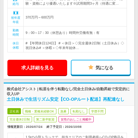
験・資格により優遇いたします※試用期間3ヶ月（待遇に変…
給与
370万円～600万円
初年度
年収
勤務
9：00～17：30（休憩あり）時間外労働有無：有
時間
# 【年間休日124日】 # ＜休日＞◇完全週休2日制（土日休み）◇
休日
休暇
祝日休み# ＜休暇＞◇年末年始休…
求人詳細を見る
気になる
株式会社アシスト | 転居を伴う転勤なし/完全土日休み/自動昇給で安定的に
収入UP
土日休みで生活リズム安定【CO-OPルート配送】再配達なし
正社員
職種・業種未経験OK
急募
転勤なし
学歴不問
完全週休2日制
第二新卒歓迎
女性のおしごと掲載中
情報更新日：2026/07/24
終了予定日：
2026/10/08
1.5tの小型トラックで、担当エリアのご利用者様へCO-OP商品を