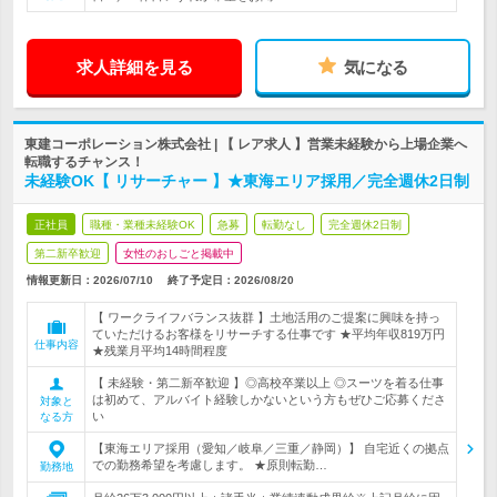
求人詳細を見る
気になる
東建コーポレーション株式会社 | 【 レア求人 】営業未経験から上場企業へ
転職するチャンス！
未経験OK【 リサーチャー 】★東海エリア採用／完全週休2日制
正社員
職種・業種未経験OK
急募
転勤なし
完全週休2日制
第二新卒歓迎
女性のおしごと掲載中
情報更新日：2026/07/10
終了予定日：
2026/08/20
【 ワークライフバランス抜群 】土地活用のご提案に興味を持っ
ていただけるお客様をリサーチする仕事です ★平均年収819万円
仕事内容
★残業月平均14時間程度
【 未経験・第二新卒歓迎 】◎高校卒業以上 ◎スーツを着る仕事
は初めて、アルバイト経験しかないという方もぜひご応募くださ
対象と
い
なる方
【東海エリア採用（愛知／岐阜／三重／静岡）】 自宅近くの拠点
での勤務希望を考慮します。 ★原則転勤…
勤務地