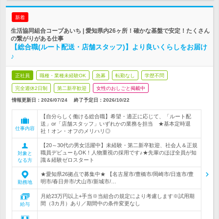
新着
生活協同組合コープあいち | 愛知県内26ヶ所！確かな基盤で安定！たくさん
の繋がりがある仕事
【総合職(ルート配送・店舗スタッフ)】より良いくらしをお届け
♪
正社員
職種・業種未経験OK
急募
転勤なし
学歴不問
完全週休2日制
第二新卒歓迎
女性のおしごと掲載中
情報更新日：2026/07/24
終了予定日：
2026/10/22
【自分らしく働ける総合職】希望・適正に応じて、「ルート配
送」or「店舗スタッフ」いずれかの業務を担当 ★基本定時退
仕事内容
社！オン・オフのメリハリ◎
【20～30代の男女活躍中】未経験・第二新卒歓迎、社会人＆正規
職員デビューもOK！人物重視の採用です♪★先輩のほぼ全員が知
対象と
識＆経験ゼロスタート
なる方
★愛知県26拠点で募集中★ 【名古屋市/豊橋市/岡崎市/日進市/豊
明市/春日井市/犬山市/新城市/…
勤務地
月給23万円以上+手当※当組合の規定により考慮します※試用期
間（3カ月）あり／期間中の条件変更なし
給与