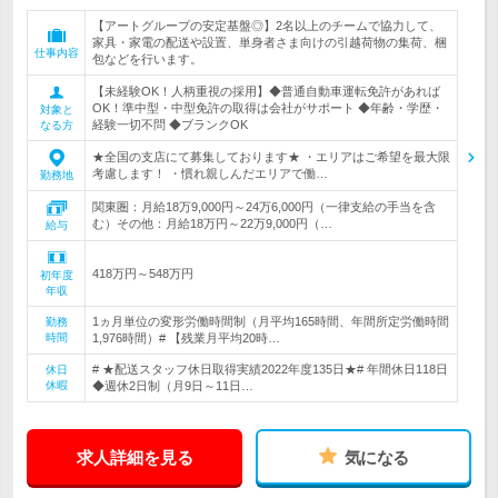
【アートグループの安定基盤◎】2名以上のチームで協力して、
家具・家電の配送や設置、単身者さま向けの引越荷物の集荷、梱
仕事内容
包などを行います。
【未経験OK！人柄重視の採用】◆普通自動車運転免許があれば
OK！準中型・中型免許の取得は会社がサポート ◆年齢・学歴・
対象と
経験一切不問 ◆ブランクOK
なる方
★全国の支店にて募集しております★ ・エリアはご希望を最大限
考慮します！ ・慣れ親しんだエリアで働…
勤務地
関東圏：月給18万9,000円～24万6,000円（一律支給の手当を含
む）その他：月給18万円～22万9,000円（…
給与
418万円～548万円
初年度
年収
1ヵ月単位の変形労働時間制（月平均165時間、年間所定労働時間
勤務
時間
1,976時間）# 【残業月平均20時…
# ★配送スタッフ休日取得実績2022年度135日★# 年間休日118日
休日
休暇
◆週休2日制（月9日～11日…
求人詳細を見る
気になる