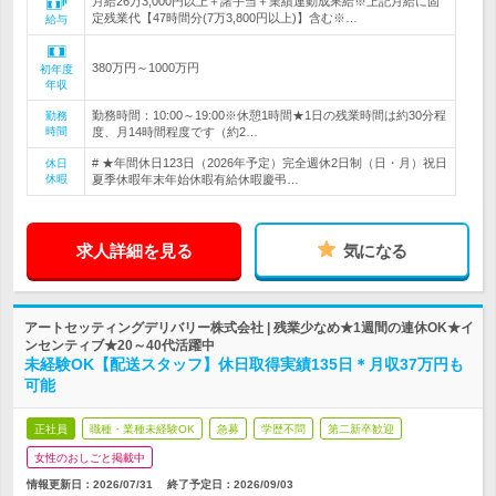
月給26万3,000円以上＋諸手当＋業績連動成果給※上記月給に固
定残業代【47時間分(7万3,800円以上)】含む※…
給与
380万円～1000万円
初年度
年収
勤務時間：10:00～19:00※休憩1時間★1日の残業時間は約30分程
勤務
時間
度、月14時間程度です（約2…
# ★年間休日123日（2026年予定）完全週休2日制（日・月）祝日
休日
休暇
夏季休暇年末年始休暇有給休暇慶弔…
求人詳細を見る
気になる
アートセッティングデリバリー株式会社 | 残業少なめ★1週間の連休OK★イ
ンセンティブ★20～40代活躍中
未経験OK【配送スタッフ】休日取得実績135日＊月収37万円も
可能
正社員
職種・業種未経験OK
急募
学歴不問
第二新卒歓迎
女性のおしごと掲載中
情報更新日：2026/07/31
終了予定日：
2026/09/03