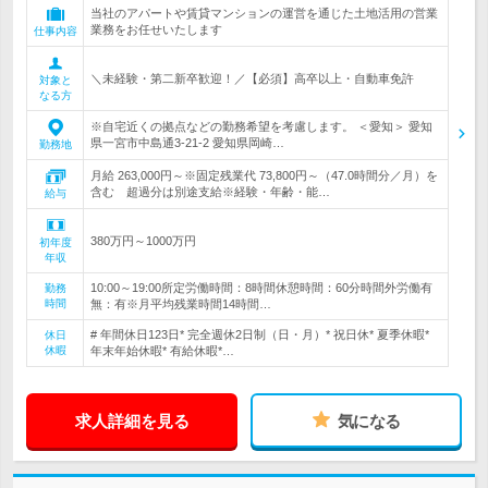
当社のアパートや賃貸マンションの運営を通じた土地活用の営業
業務をお任せいたします
仕事内容
＼未経験・第二新卒歓迎！／【必須】高卒以上・自動車免許
対象と
なる方
※自宅近くの拠点などの勤務希望を考慮します。 ＜愛知＞ 愛知
県一宮市中島通3-21-2 愛知県岡崎…
勤務地
月給 263,000円～※固定残業代 73,800円～（47.0時間分／月）を
含む 超過分は別途支給※経験・年齢・能…
給与
380万円～1000万円
初年度
年収
10:00～19:00所定労働時間：8時間休憩時間：60分時間外労働有
勤務
時間
無：有※月平均残業時間14時間…
# 年間休日123日* 完全週休2日制（日・月）* 祝日休* 夏季休暇*
休日
休暇
年末年始休暇* 有給休暇*…
求人詳細を見る
気になる