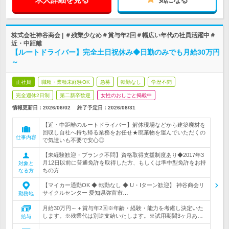
株式会社神谷商会 | ＃残業少なめ＃賞与年2回＃幅広い年代の社員活躍中＃
近・中距離
【ルートドライバー】完全土日祝休み◆日勤のみでも月給30万円
～
正社員
職種・業種未経験OK
急募
転勤なし
学歴不問
完全週休2日制
第二新卒歓迎
女性のおしごと掲載中
情報更新日：2026/06/02
終了予定日：
2026/08/31
【近・中距離のルートドライバー】解体現場などから建築廃材を
回収し自社へ持ち帰る業務をお任せ★廃棄物を運んでいただくの
仕事内容
で気遣いも不要で安心◎
【未経験歓迎・ブランク不問】資格取得支援制度あり◆2017年3
月12日以前に普通免許を取得した方、もしくは準中型免許をお持
対象と
ちの方
なる方
【マイカー通勤OK ◆ 転勤なし ◆ U・Iターン歓迎】 神谷商会リ
サイクルセンター 愛知県弥富市…
勤務地
月給30万円～＋賞与年2回※年齢・経験・能力を考慮し決定いた
します。※残業代は別途支給いたします。※試用期間3ヶ月あ…
給与