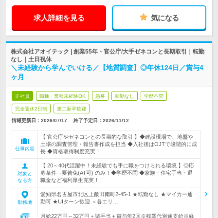
求人詳細を見る
気になる
株式会社アオイテック | 創業55年・官公庁/大手ゼネコンと長期取引｜転勤
なし｜土日祝休
＼未経験から学んでいける／【地質調査】◎年休124日／賞与4
ヶ月
正社員
職種・業種未経験OK
急募
転勤なし
学歴不問
完全週休2日制
第二新卒歓迎
情報更新日：2026/07/17
終了予定日：
2026/11/12
【 官公庁やゼネコンとの長期的な取引 】◆建設現場で、地盤や
土壌の調査管理・報告書作成を担当 ◆入社後はOJTで段階的に成
仕事内容
長 ◆資格取得制度充実！
【 20～40代活躍中！未経験でも手に職をつけられる環境 】◎応
募条件→要普免(AT可) のみ！◆学歴不問 ◆家族・住宅手当・退
対象と
職金など福利厚生充実！
なる方
愛知県名古屋市北区上飯田南町2-45-1 ★転勤なし ★マイカー通
勤可 ★UIターン歓迎 ＜各エリ…
勤務地
月給22万円～32万円＋諸手当＋賞与年2回※残業代別途支給※経