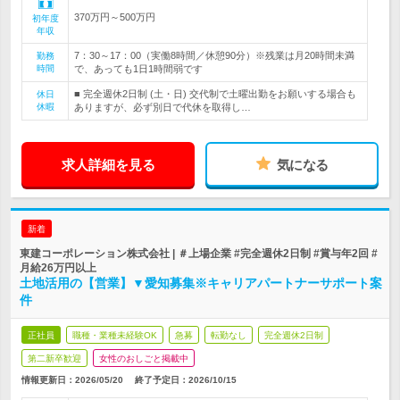
370万円～500万円
初年度
年収
7：30～17：00（実働8時間／休憩90分）※残業は月20時間未満
勤務
時間
で、あっても1日1時間弱です
■ 完全週休2日制 (土・日) 交代制で土曜出勤をお願いする場合も
休日
休暇
ありますが、必ず別日で代休を取得し…
求人詳細を見る
気になる
新着
東建コーポレーション株式会社 | ＃上場企業 #完全週休2日制 #賞与年2回 #
月給26万円以上
土地活用の【営業】▼愛知募集※キャリアパートナーサポート案
件
正社員
職種・業種未経験OK
急募
転勤なし
完全週休2日制
第二新卒歓迎
女性のおしごと掲載中
情報更新日：2026/05/20
終了予定日：
2026/10/15