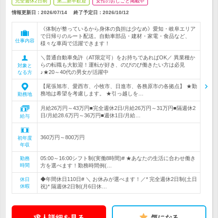
完全週休2日制
第二新卒歓迎
女性のおしごと掲載中
情報更新日：2026/07/14
終了予定日：
2026/10/12
《体制が整っているから身体の負担は少なめ》愛知・岐阜エリア
で日帰りのルート配送。自動車部品・建材・家電・食品など、
仕事内容
様々な車両で活躍できます！
＼普通自動車免許（AT限定可）をお持ちであればOK／ 異業種か
らの転職も大歓迎！運転が好き、のびのび働きたい方は必見
対象と
♪★20～40代の男女が活躍中
なる方
【尾張旭市、愛西市、小牧市、日進市、各務原市の各拠点】 ★勤
務地は希望を考慮します。 ★引っ越しを…
勤務地
月給26万円～43万円■完全週休2日/月給26万円～31万円■隔週休2
日/月給28.6万円～36万円■週休1日/月給…
給与
360万円～800万円
初年度
年収
05:00～16:00シフト制(実働8時間)# ★あなたの生活に合わせ働き
勤務
時間
方を選べます！勤務時間例(…
◆年間休日110日# ＼ お休みが選べます！／* 完全週休2日制(土日
休日
休暇
祝)* 隔週休2日制(月6日休…
求人詳細を見る
気になる