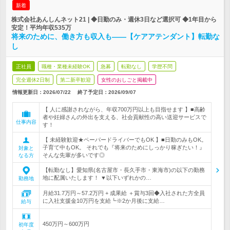
新着
株式会社あんしんネット21 | ◆日勤のみ・週休3日など選択可 ◆1年目から
安定！平均年収535万
将来のために、働き方も収入も――【ケアアテンダント】転勤な
し
正社員
職種・業種未経験OK
急募
転勤なし
学歴不問
完全週休2日制
第二新卒歓迎
女性のおしごと掲載中
情報更新日：2026/07/22
終了予定日：
2026/09/07
【 人に感謝されながら、年収700万円以上も目指せます 】■高齢
者や妊婦さんの外出を支える、社会貢献性の高い送迎サービスで
仕事内容
す！
【 未経験歓迎★ペーパードライバーでもOK 】■日勤のみもOK。
子育て中もOK。 それでも『将来のためにしっかり稼ぎたい！』
対象と
そんな先輩が多いです◎
なる方
【転勤なし】愛知県(名古屋市・長久手市・東海市)の以下の勤務
地に配属いたします！ ▼以下いずれかの…
勤務地
月給31.7万円～57.2万円 + 成果給 ＋賞与3回◆入社された方全員
に入社支援金10万円を支給┗※2か月後に支給…
給与
450万円～600万円
初年度