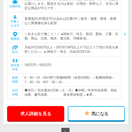
お届けします。配送するのは食品・日用品・飲料など、生活に身
仕事内容
近な商品が中心です。
普通免許(AT限定可)があれば応募OK｜販売・接客・製造・倉庫
対象と
など異業種出身も歓迎
なる方
＼好きな街で働こう！／ ●神奈川、埼玉、新潟、愛知、三重、京
都、岡山、広島、熊本、鹿児島、沖縄各地…
勤務地
月給24万281円以上～28万6718円以上※下記エリア別の月給を参
照ください。● 神奈川・埼玉…月給28万6718…
給与
330万円～550万円
初年度
年収
6：30～19：00の間で実働8時間（休憩1時間）＜勤務時間例＞
勤務
時間
7：00～16：007：30～16：…
◆休日／完全週休2日制（土・日）◆休暇／年末年始休暇、有給
休日
休暇
休暇、慶弔休暇、 産休育休制度→★男…
求人詳細を見る
気になる