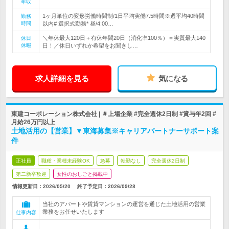
年収
1ヶ月単位の変形労働時間制/1日平均実働7.5時間※週平均40時間
勤務
時間
以内# 選択式勤務* 昼/4:00…
＼年休最大120日＋有休年間20日（消化率100％）＝実質最大140
休日
休暇
日！／休日いずれか希望をお聞きし…
求人詳細を見る
気になる
東建コーポレーション株式会社 | ＃上場企業 #完全週休2日制 #賞与年2回 #
月給26万円以上
土地活用の【営業】▼東海募集※キャリアパートナーサポート案
件
正社員
職種・業種未経験OK
急募
転勤なし
完全週休2日制
第二新卒歓迎
女性のおしごと掲載中
情報更新日：2026/05/20
終了予定日：
2026/09/28
当社のアパートや賃貸マンションの運営を通じた土地活用の営業
業務をお任せいたします
仕事内容