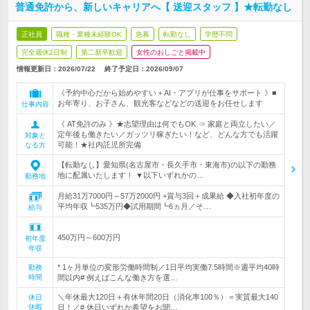
普通免許から、新しいキャリアへ【 送迎スタッフ 】★転勤なし
正社員
職種・業種未経験OK
急募
転勤なし
学歴不問
完全週休2日制
第二新卒歓迎
女性のおしごと掲載中
情報更新日：2026/07/22
終了予定日：
2026/09/07
《予約中心だから始めやすい＋AI・アプリが仕事をサポート 》■
お年寄り、お子さん、観光客などなどの送迎をお任せします
仕事内容
《 AT免許のみ 》★志望理由は何でもOK ⇒ 家庭と両立したい／
定年後も働きたい／ガッツリ稼ぎたい！など、どんな方でも活躍
対象と
可能！★社内託児所完備
なる方
【転勤なし】愛知県(名古屋市・長久手市・東海市)の以下の勤務
地に配属いたします！ ▼以下いずれかの…
勤務地
月給31万7000円～57万2000円 +賞与3回＋成果給 ◆入社初年度の
平均年収┗535万円◆試用期間┗6ヵ月／そ…
給与
450万円～600万円
初年度
年収
* 1ヶ月単位の変形労働時間制／1日平均実働7.5時間※週平均40時
勤務
時間
間以内# 例えばこんな働き方を選…
＼年休最大120日＋有休年間20日（消化率100％）＝実質最大140
休日
休暇
日！／# 休日いずれか希望をお聞…