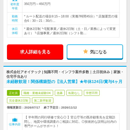
350万円～450万円
初年度
年収
* ルート配送の場合9:15～18:00（実働7時間45分）* 店舗運営の場
勤務
時間
合6：30～21：30の…
* 週休2日制┗宅配事業／週休2日制（土・日／業務によって変更
休日
休暇
あり）┗店舗事業／週休2日制（シフト勤…
求人詳細を見る
気になる
株式会社アオイテック | 知識不問・インフラ案件多数｜土日祝休み｜家族・
住宅手当あり
未経験歓迎！関係構築型の【法人営業】★年休124日/賞与4ヶ月
正社員
職種・業種未経験OK
急募
転勤なし
学歴不問
完全週休2日制
第二新卒歓迎
情報更新日：2026/07/17
終了予定日：
2026/11/12
【 半年間の同行研修で安心◎ 】官公庁等の既存顧客先を定期訪
問し、地質や環境調査のご相談に対応。◎技術的な説明は社内の
仕事内容
専門チームがサポート！