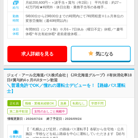
月給200,600円～＋諸手当＋賞与（年2回）| 平均月収：約27～
42万円程★時間外・休日出勤・乗務手当等の各種手…
給与
5時00分から23時00分までの時間内にて7時間程度※1ヵ月単位の
勤務
時間
変形労働制（週40時間以内）
年間80日（シフト制）※月6～7日休み（曜日不定）休暇／* 慶弔
休日
休暇
休暇* 年次有給休暇* 産前産後休暇…
求人詳細を見る
気になる
ジェイ・アール北海道バス株式会社 | 《JR北海道グループ》#有休消化率18
日#賞与約4ヶ月#UIターン歓迎
＼普通免許でOK／憧れの運転士デビューを！【路線バス運転
士】
正社員
職種・業種未経験OK
急募
転勤なし
学歴不問
第二新卒歓迎
女性のおしごと掲載中
情報更新日：2026/07/24
終了予定日：
2026/09/24
【「札幌および近郊」の路線バス運転手】各駅から住宅地・公共
施設・学校などを結ぶ路線を中心に運転していただきます 【給与
仕事内容