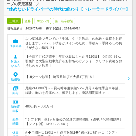
ープの安定基盤！／
“休めないドライバー”の時代は終わり【トレーラードライバー】
正社員
急募
学歴不問
第二新卒歓迎
情報更新日：2026/07/08
終了予定日：
2026/09/14
よつ葉乳業ブランドの「牛乳」や「乳製品」の配送・集荷をお任
せします。パレット積みがメインのため、手積み・手降ろしの負
仕事内容
担が少ない環境です！
【子育て世代活躍中！年間休日はしっかり120日】《必須》けん
引免許と大型自動車免許をお持ちの方／フォークリフト資格をお
対象と
持ちの方大歓迎！
なる方
【UIターン歓迎】 埼玉県加須市大桑1丁目18-1
勤務地
月給241,800円～＋賞与昨年度実績5.2ヶ月分＋各種手当※年齢、
経験、能力を考慮の上、優遇します。※試用期間６ヶ…
給与
480万円～530万円
初年度
年収
* シフト制 ※1ヶ月単位の変形労働時間制（週平均40時間以内）
勤務
時間
【シフト例】13:00～22:00（…
# ◆年間休日120日＋計画年休5日◆* 週休2日制* 休日（シフト
休日