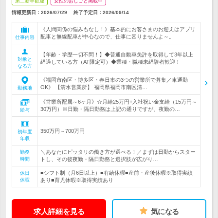
第二新卒歓迎
女性のおしごと掲載中
情報更新日：2026/07/29
終了予定日：
2026/09/14
《人間関係の悩みもなし！》基本的にお客さまのお迎えはアプリ
配車と無線配車が中心なので、仕事に困りませんよ～。
仕事内容
【年齢・学歴一切不問！】◆普通自動車免許を取得して3年以上
対象と
経過している方（AT限定可）◆業種・職種未経験者歓迎！
なる方
《福岡市南区・博多区・春日市の3つの営業所で募集／車通勤
OK》 【清水営業所】 福岡県福岡市南区清…
勤務地
《営業所配属～6ヶ月》☆月給25万円+入社祝い金支給（15万円～
30万円）※日勤・隔日勤務は上記の通りですが、夜勤の…
給与
350万円～700万円
初年度
年収
＼あなたにピッタリの働き方が選べる！／まずは日勤からスター
勤務
時間
トし、その後夜勤・隔日勤務と選択肢が広がり…
■シフト制（月6日以上）■有給休暇■産前・産後休暇※取得実績
休日
休暇
あり■育児休暇※取得実績あり
求人詳細を見る
気になる