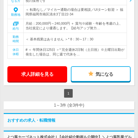
視の採用です
なる方
＜ 転勤なし／マイカー通勤の場合は要相談／UIターン歓迎 ＞ 福
岡県福岡市南区清水3丁目22-34
勤務地
月給：200,000円～240,000円 ＋ 賞与※経験・年齢を考慮の上、
当社規定により優遇します。【給与アップ努力…
給与
勤務
＜ 基本残業はありません ＞* 8：30～17：30
時間
# ＜ 年間休日125日 ＞* 完全週休2日制（土日祝）※土曜日出勤が
休日
休暇
発生した場合は、同じ週で代休を…
求人詳細を見る
気になる
1
1～3件 (全3件中)
おすすめの求人・転職情報
よつ葉カーゴネット株式会社 | 【会社紹介動画も公開中】＼よつ葉乳業グル