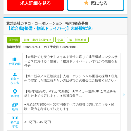
求人詳細を見る
気になる
株式会社カネコ・コーポレーション | 福岡3拠点募集！
【総合職(整備・物流ドライバー)】未経験歓迎♪
正社員
職種・業種未経験OK
急募
第二新卒歓迎
情報更新日：2026/07/31
終了予定日：
2026/10/08
【未経験でも安心★】スキルや適性に応じて建設機械レンタルサ
ービスにおける「整備」「物流ドライバー」いずれかの業務をお
仕事内容
任せ
【第二新卒／未経験歓迎】人柄・ポテンシャル重視の採用！◎九
対象と
州で安定した職に就きたい方はぜひこの機会にご応募ください♪
なる方
【福岡3拠点のいずれかで勤務】 ★マイカー通勤OK ご希望を考
慮した上で決定します。 ■福岡営業所…
勤務地
■月給24万9000円～30万円※すべての職種に関してスキル・経
験・能力を考慮して決定します。
給与
310万円～450万円
初年度
年収