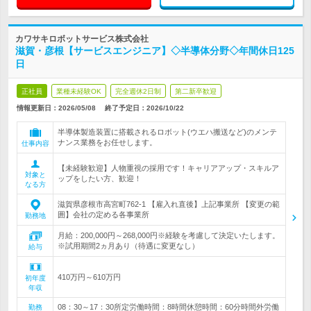
カワサキロボットサービス株式会社
滋賀・彦根【サービスエンジニア】◇半導体分野◇年間休日125
日
正社員
業種未経験OK
完全週休2日制
第二新卒歓迎
情報更新日：2026/05/08
終了予定日：
2026/10/22
半導体製造装置に搭載されるロボット(ウエハ搬送など)のメンテ
ナンス業務をお任せします。
仕事内容
【未経験歓迎】人物重視の採用です！キャリアアップ・スキルア
対象と
ップをしたい方、歓迎！
なる方
滋賀県彦根市高宮町762-1 【雇入れ直後】上記事業所 【変更の範
囲】会社の定める各事業所
勤務地
月給：200,000円～268,000円※経験を考慮して決定いたします。
※試用期間2ヵ月あり（待遇に変更なし）
給与
410万円～610万円
初年度
年収
08：30～17：30所定労働時間：8時間休憩時間：60分時間外労働
勤務