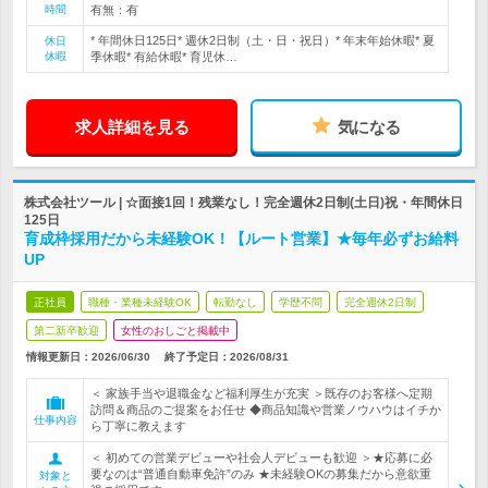
時間
有無：有
* 年間休日125日* 週休2日制（土・日・祝日）* 年末年始休暇* 夏
休日
休暇
季休暇* 有給休暇* 育児休…
求人詳細を見る
気になる
株式会社ツール | ☆面接1回！残業なし！完全週休2日制(土日)祝・年間休日
125日
育成枠採用だから未経験OK！【ルート営業】★毎年必ずお給料
UP
正社員
職種・業種未経験OK
転勤なし
学歴不問
完全週休2日制
第二新卒歓迎
女性のおしごと掲載中
情報更新日：2026/06/30
終了予定日：
2026/08/31
＜ 家族手当や退職金など福利厚生が充実 ＞既存のお客様へ定期
訪問＆商品のご提案をお任せ ◆商品知識や営業ノウハウはイチか
仕事内容
ら丁寧に教えます
＜ 初めての営業デビューや社会人デビューも歓迎 ＞★応募に必
要なのは“普通自動車免許”のみ ★未経験OKの募集だから意欲重
対象と