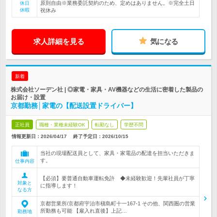
原則自由※業務委託契約のため、定めはありません。※完全土日
休日
休暇
祝休み
求人詳細を見る
気になる
新着
株式会社ソーデン社 | ◎家電・家具・AV機器などの生活に密着した製品の
お届け・設置
京都勤務│家電の【配送設置ドライバー】
正社員
職種・業種未経験OK
転勤なし
学歴不問
情報更新日：2026/04/17
終了予定日：
2026/10/15
当社の現場配送員として、家具・家電品の配達を担当いただきま
す。
仕事内容
【必須】要普通自動車運転免許 ◆未経験歓迎！先輩社員が丁寧
対象と
に指導します！
なる方
京都営業所/京都府宇治市槇島町十一167-1 その他、関西圏の営業
所勤務も可能 【雇入れ直後】上記…
勤務地