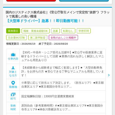
国内ロジスティクス株式会社 | 《官公庁取引メインで安定性"抜群"》フラッ
トで風通しの良い職場
【大型車ドライバー】急募！！即日勤務可能！！
業務委託
職種・業種未経験OK
急募
転勤なし
学歴不問
完全週休2日制
第二新卒歓迎
女性のおしごと掲載中
情報更新日：2026/06/19
終了予定日：
2026/08/20
【30代～中高年・シニア世代も活躍中】■官公庁や医療業界に貢
献するドライバーとして活躍 ★業務の流れを詳しく解説したマニ
仕事内容
ュアルも用意あり◎
【未経験者から経験者まで幅広く歓迎します】■「大型自動車免
許」をお持ちの方 ★安心できる丁寧なマニュアルも用意していま
対象と
す！
なる方
※希望に応じて担当エリア決定します。 《担当エリア》 ■東京都
台東区エリア ■東京都国分寺市エリア…
勤務地
固定報酬制日額：13000円交通費実費精算
給与
原則自由《参考業務時間》# ■東京都台東区エリア# ■東京都国分
勤務
時間
寺市エリア# ■神奈川県横浜市エリア…