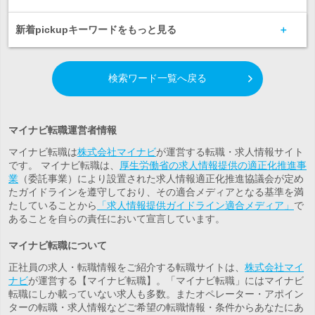
新着pickupキーワードをもっと見る
検索ワード一覧へ戻る
マイナビ転職運営者情報
マイナビ転職は
株式会社マイナビ
が運営する転職・求人情報サイト
です。 マイナビ転職は、
厚生労働省の求人情報提供の適正化推進事
業
（委託事業）により設置された求人情報適正化推進協議会が定め
たガイドラインを遵守しており、その適合メディアとなる基準を満
たしていることから
「求人情報提供ガイドライン適合メディア」
で
あることを自らの責任において宣言しています。
マイナビ転職について
正社員の求人・転職情報をご紹介する転職サイトは、
株式会社マイ
ナビ
が運営する【マイナビ転職】。「マイナビ転職」にはマイナビ
転職にしか載っていない求人も多数。また
オペレーター・アポイン
ター
の転職・求人情報などご希望の転職情報・条件からあなたにあ