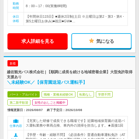
勤務
8：00～17：00(実働8時間)
時間
【年間休日115日】■週休2日制(土日 ※土曜日は第2・第3・第4・
休日
休暇
第5土曜日お休み)■祝日■GW■…
求人詳細を見る
気になる
新着
越佐観光バス株式会社 | 【順調に成長を続ける地域密着企業】大型免許取得
支援あり
＼未経験OK／【保育園送迎バス運転手】
パート・アルバイト
職種・業種未経験OK
転勤なし
学歴不問
第二新卒歓迎
女性のおしごと掲載中
情報更新日：2026/08/07
終了予定日：
2026/10/08
【充実した研修で成長できる職場です】近隣地域保育園の送迎バ
ス運転業務や車両点検、車内外の清掃を担当します。★面接1回
仕事内容
【学歴・年齢・経験不問】《必須条件》普通自動車運転免許（AT