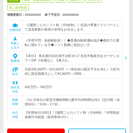
第二新卒歓迎
情報更新日：2026/04/02
終了予定日：
2026/08/20
《2週間ごとのシフト制（月9休制）》役員の専属ドライバーとし
て送迎業務や車両の管理をお任せします。
仕事内容
《学歴不問・未経験歓迎！》◆普通自動車運転免許◆都内での運
対象と
転に慣れている方◆シフト勤務に抵抗ない方
なる方
【本社】 東京都渋谷区南平台町16-17 住友不動産渋谷ガーデンタ
ワー20F ※転勤なし 【雇入れ…
勤務地
月給335,000円～523,564円（一律支給の固定手当を含む）※給与
内に固定残業代として84,960円～/45時…
給与
450万円～760万円
初年度
年収
《1か月単位の変形労働時間制 (週平均40時間以内)》2交代制（休
勤務
時間
憩60分）* 8:00～17:00…
【年間休日108日】* 2週間ごとのシフト制（月9休制）* 年間有給
休日
休暇
休暇付与制度（取得率96.8％）…