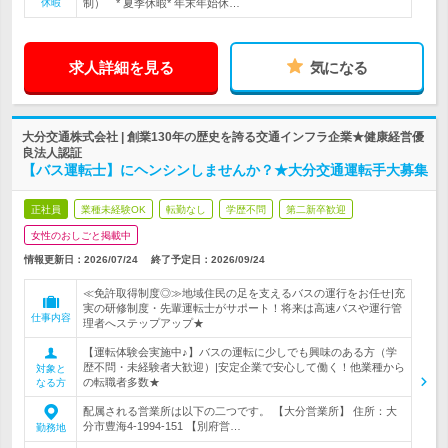
休暇
制） * 夏季休暇* 年末年始休…
求人詳細を見る
気になる
大分交通株式会社 | 創業130年の歴史を誇る交通インフラ企業★健康経営優
良法人認証
【バス運転士】にヘンシンしませんか？★大分交通運転手大募集
正社員
業種未経験OK
転勤なし
学歴不問
第二新卒歓迎
女性のおしごと掲載中
情報更新日：2026/07/24
終了予定日：
2026/09/24
≪免許取得制度◎≫地域住民の足を支えるバスの運行をお任せ|充
実の研修制度・先輩運転士がサポート！将来は高速バスや運行管
仕事内容
理者へステップアップ★
【運転体験会実施中♪】バスの運転に少しでも興味のある方（学
歴不問・未経験者大歓迎）|安定企業で安心して働く！他業種から
対象と
の転職者多数★
なる方
配属される営業所は以下の二つです。 【大分営業所】 住所：大
分市豊海4-1994-151 【別府営…
勤務地