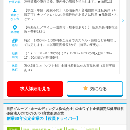
運転業務や車両点検、車内外の清掃を担当します。★面接1回
仕事内容
【学歴・年齢・経験不問】《必須条件》普通自動車運転免許（AT
限定可）★マイクロバスの運転経験がある方は歓迎 ★残業ほとん
対象と
どナシ
なる方
【転勤なし／マイカー通勤可（駐車場あり）】 新潟県長岡市寺泊
敦ヶ曽根132-1
勤務地
時給 1,050円～1,500円※これまでのスキル・経験などを加味し
て決定します。※試用期間最長3か月（待遇の変更な…
給与
（１）6：30～8：30の間（２）15:00～16:30の間又は6：30～
勤務
時間
17：30の間の4時間※行…
週休2日以上（シフト制）土日祝祭日は休み育児休業（取得実績
休日
休暇
あり）
求人詳細を見る
気になる
日拓グループ・ホールディングス株式会社 | ◎ホワイト企業認定◎健康経営
優良法人◎TOKYOパパ育業促進企業
創業60年安定企業の【役員ドライバー】
正社員
職種・業種未経験OK
急募
転勤なし
学歴不問