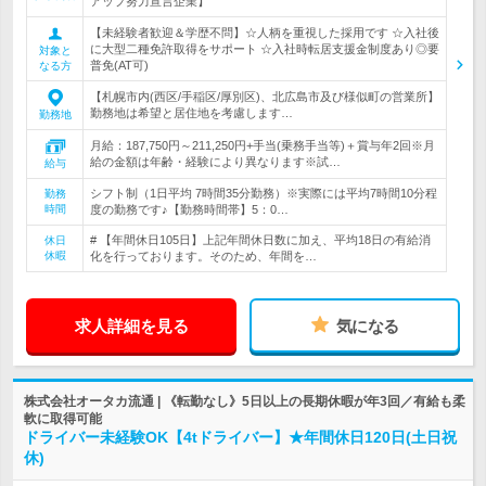
アップ努力宣言企業】
【未経験者歓迎＆学歴不問】☆人柄を重視した採用です ☆入社後
に大型二種免許取得をサポート ☆入社時転居支援金制度あり◎要
対象と
普免(AT可)
なる方
【札幌市内(西区/手稲区/厚別区)、北広島市及び様似町の営業所】
勤務地は希望と居住地を考慮します…
勤務地
月給：187,750円～211,250円+手当(乗務手当等)＋賞与年2回※月
給の金額は年齢・経験により異なります※試…
給与
シフト制（1日平均 7時間35分勤務）※実際には平均7時間10分程
勤務
時間
度の勤務です♪【勤務時間帯】5：0…
# 【年間休日105日】上記年間休日数に加え、平均18日の有給消
休日
休暇
化を行っております。そのため、年間を…
求人詳細を見る
気になる
株式会社オータカ流通 | 《転勤なし》5日以上の長期休暇が年3回／有給も柔
軟に取得可能
ドライバー未経験OK【4tドライバー】★年間休日120日(土日祝
休)