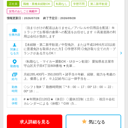
正社員
職種・業種未経験OK
転勤なし
学歴不問
第二新卒歓迎
女性のおしごと掲載中
情報更新日：2026/07/28
終了予定日：
2026/09/28
〈泊まりがけの配送はありません／アパレルや日用品を配送〉4t
トラックでお客様の倉庫への配送をお任せします ☆高速道路の利
仕事内容
用は会社が負担します
【未経験・第二新卒歓迎／中型免許、または平成19年6月1日以前
に普通免許を取得された方】◎学歴不問 ◎免許取り立ての方・ブ
対象と
ランクがある方もOK！
なる方
《転勤なし・マイカー通勤OK・UIターン歓迎》 愛知県名古屋市
守山区天子田4丁目809番地 ▼先輩…
勤務地
月給285,400円～350,000円 + 諸手当※年齢、経験、能力を考慮の
上、優遇します。※上記給与には一律手当を…
給与
◇シフト制# ▽ 勤務時間例 ▽* 8：00 ～ 17：00* 13：00 ～ 22：
勤務
時間
00* 18：…
# ★年間休日120日★《休日》◇週休2日制（土日）・祝日※会社
休日
休暇
カレンダーによる《休暇》* GW（5…
求人詳細を見る
気になる