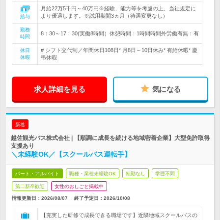
月給22万5千円～40万円※経験、能力等を考慮の上、当社規定に
より優遇します。※試用期間3ヵ月（待遇変更なし）
給与
勤務
8：30～17：30(実働8時間）休憩時間：1時間時間外労働有無：有
時間
# シフト交代制／年間休日108日* 月8日～10日休み* 有給休暇* 慶
休日
休暇
弔休暇
求人詳細を見る
気になる
新着
越佐観光バス株式会社 | 【順調に成長を続ける地域密着企業】大型免許取得
支援あり
＼未経験OK／【スクールバス運転手】
パート・アルバイト
職種・業種未経験OK
転勤なし
学歴不問
第二新卒歓迎
女性のおしごと掲載中
情報更新日：2026/08/07
終了予定日：
2026/10/08
【充実した研修で成長できる職場です】近隣地域スクールバスの