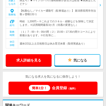
限定可）★マイクロバスの運転経験がある方は歓迎 ★残業ほとん
対象と
どナシ
なる方
【転勤なし／マイカー通勤可（駐車場あり）】 新潟県長岡市寺泊
敦ヶ曽根132-1
勤務地
時給 1,200円～※これまでのスキル・経験などを加味して決定
します。※試用期間最長3か月（待遇の変更なし）
給与
（１）7：00～9：00の間（２）15:00～17:30の間※コースにより
勤務
時間
前後があります。※行先等に…
休日
週休2日以上土日祝祭日は休み育児休業（取得実績あり）
休暇
求人詳細を見る
気になる
気になる求人を気になるに保存しよう！
会員登録
簡単1分！
（無料）
関連キーワード