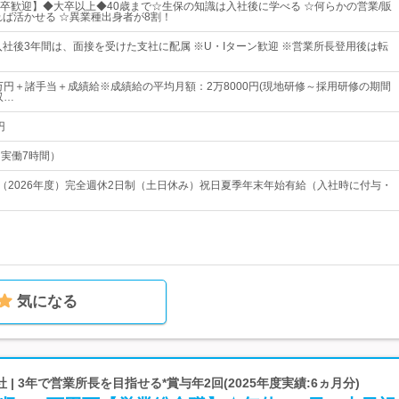
卒歓迎】◆大卒以上◆40歳まで☆生保の知識は入社後に学べる ☆何らかの営業/販
れば活かせる ☆異業種出身者が8割！
入社後3年間は、面接を受けた支社に配属 ※U・Iターン歓迎 ※営業所長登用後は転
3万円＋諸手当＋成績給※成績給の平均月額：2万8000円(現地研修～採用研修の期間
収…
円
0（実働7時間）
日（2026年度）完全週休2日制（土日休み）祝日夏季年末年始有給（入社時に付与・
気になる
| 3年で営業所長を目指せる*賞与年2回(2025年度実績:6ヵ月分)