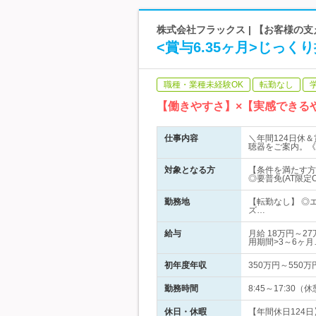
株式会社フラックス | 【お客様の支
<賞与6.35ヶ月>じっ
職種・業種未経験OK
転勤なし
【働きやすさ】×【実感できる
仕事内容
＼年間124日休
聴器をご案内。《
対象となる方
【条件を満たす方
◎要普免(AT限定
勤務地
【転勤なし】 ◎
ズ…
給与
月給 18万円～
用期間>3～6ヶ月
初年度年収
350万円～550万
勤務時間
8:45～17:3
休日・休暇
【年間休日124日