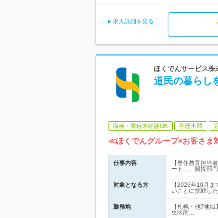
求人詳細を見る
ほくでんサービス株式
道民の暮らしを
職種・業種未経験OK
学歴不問
≪ほくでんグループ×お客さま
仕事内容
【専任教育担当者
ート」、間接部門
対象となる方
【2026年10
いことに挑戦した
勤務地
【札幌・他7地域
央区南…