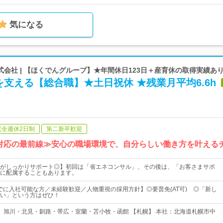
気になる
会社 | 【ほくでんグループ】★年間休日123日＋産育休の取得実績あ
支える【総合職】★土日祝休 ★残業月平均6.6h
完全週休2日制
第二新卒歓迎
対応の最前線≫安心の職場環境で、自分らしい働き方を叶える
がしっかりサポート◎】初回は「省エネコンサル」、その後は、「お客さまサポ
に配属することもあります。
月までに入社可能な方／未経験歓迎／人物重視の採用方針】◎要普免(AT可) ◎「新し
い」という方はぜひ！
】旭川・北見・釧路・帯広・室蘭・苫小牧・函館 【札幌】 本社：北海道札幌市中