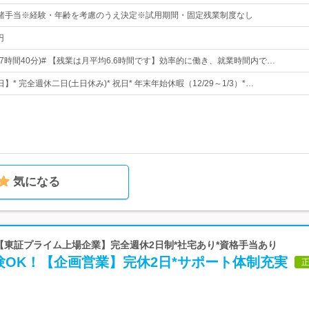
～+諸手当※経験・年齢を考慮のうえ決定※試用期間・固定残業制度なし
円
0(実働7時間40分)# 【残業は月平均6.6時間です】効率的に働き、就業時間内で…
日】* 完全週休二日(土日休み)* 祝日* 年末年始休暇（12/29～1/3）*…
気になる
 【東証プライム上場企業】完全週休2日制*社宅あり*資格手当あり
験OK！【企画営業】完休2日*サポート体制充実