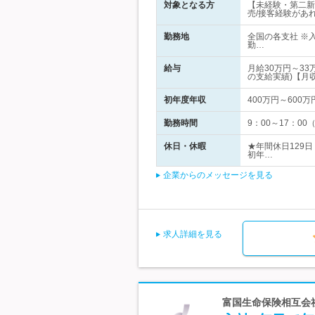
対象となる方
【未経験・第二新
売/接客経験があ
勤務地
全国の各支社 ※
勤…
給与
月給30万円～3
の支給実績)【月
初年度年収
400万円～600万
勤務時間
9：00～17：0
休日・休暇
★年間休日129
初年…
企業からのメッセージを見る
求人詳細を見る
富国生命保険相互会社 