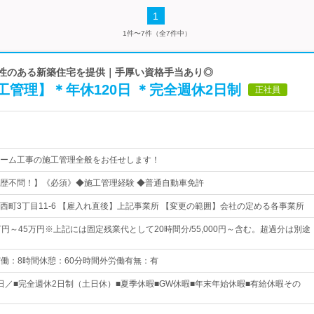
1
1件〜7件（全7件中）
久性のある新築住宅を提供｜手厚い資格手当あり◎
管理】＊年休120日 ＊完全週休2日制
正社員
ーム工事の施工管理全般をお任せします！
歴不問！】《必須》◆施工管理経験 ◆普通自動車免許
西町3丁目11-6 【雇入れ直後】上記事業所 【変更の範囲】会社の定める各事業所
円～45万円※上記には固定残業代として20時間分/55,000円～含む。超過分は別途
0実働：8時間休憩：60分時間外労働有無：有
20日／■完全週休2日制（土日休）■夏季休暇■GW休暇■年末年始休暇■有給休暇その