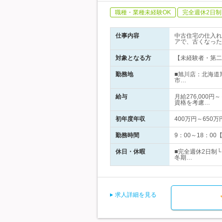
職種・業種未経験OK
完全週休2日制
仕事内容
中古住宅の仕入れ
アで、古くなった
対象となる方
【未経験者・第二
勤務地
■旭川店：北海道
市…
給与
月給276,000
資格を考慮…
初年度年収
400万円～650万
勤務時間
9：00～18：0
休日・休暇
■完全週休2日制
冬期…
求人詳細を見る