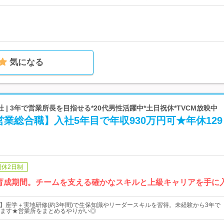
気になる
 | 3年で営業所長を目指せる*20代男性活躍中*土日祝休*TVCM放映中
業総合職】入社5年目で年収930万円可★年休129
週休2日制
育成期間。チームを支える確かなスキルと上級キャリアを手に
躍中】座学＋実地研修(約3年間)で生保知識やリーダースキルを習得。未経験から3年で
ます★営業所をまとめるやりがい◎