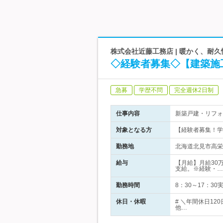
株式会社近藤工務店 | 暖かく、耐
◇経験者募集◇【建築施工
急募
学歴不問
完全週休2日制
仕事内容
新築戸建・リフォ
対象となる方
【経験者募集！学
勤務地
北海道北見市高栄
給与
【月給】月給30万
支給。※経験・…
勤務時間
8：30～17：3
休日・休暇
# ＼年間休日1
他…