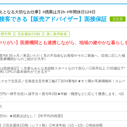
えとなる大切なお仕事】#残業は月2h #年間休日124日
くり接客できる【販売アドバイザー】面接保証
正社員
学歴不問
完全週休2日制
第二新卒歓迎
やりがい】医療機関とも連携しながら、地域の健やかな暮らし
＆賞与6.35ヵ月／来店いただく耳の不自由なお客様やそのご家族へ、症状に応じた補
医療機関からのご紹介が大半》
は面接保証】＼先輩もみんな未経験スタートなので安心／◎高卒以上 ◎35歳以下*
OK) ◎PCの基本操作ができる方**
エクセア北見店／北海道北見市東三輪2丁目54番地9 ★すぐ隣が耳鼻咽喉科！スムー
27万円(一律手当含)＋諸手当＋賞与年2回★年齢・職歴などに応じて優遇します。<試
…
円
0（休憩1h）★残業ほぼなし！【年平均2h程度】
】◎完全週休2日制（シフト制）◎年末年始（1/1～1/3）◎有給休暇