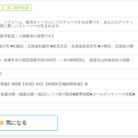
第二新卒歓迎
、リフォーム、販売をトータルにプロデュースする仕事です。あなたのアイディ
家に新しいストーリーが生まれます。
新卒歓迎／人物重視の採用です】
旭川市 ■札幌店：北海道札幌市 ■岩見沢店：北海道岩見沢市 ■小樽店：北海道小樽
円～＋ 各種手当※固定残業代69,000円～／44.8時間含む 超過分は別途支給※経験・
円
0【実働】8時間【休憩】60分【時間外労働時間有無】有
└ 毎週水曜・隔週火曜＋他2日シフト制で取得■夏季休暇■ゴールデンウィーク休暇■
気になる