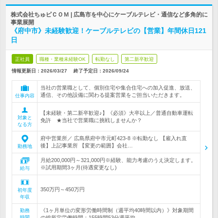
株式会社ちゅピＣＯＭ | 広島市を中心にケーブルテレビ・通信など多角的に
事業展開
《府中市》未経験歓迎！ケーブルテレビの【営業】年間休日121
日
正社員
職種・業種未経験OK
転勤なし
第二新卒歓迎
情報更新日：2026/03/27
終了予定日：
2026/09/24
当社の営業職として、個別住宅や集合住宅への加入促進、放送、
通信、その他設備に関わる提案営業をご担当いただきます。
仕事内容
【未経験・第二新卒歓迎♪】《必須》大卒以上／普通自動車運転
対象と
免許 ★当社で営業職に挑戦しませんか？
なる方
府中営業所／ 広島県府中市元町423-8 ※転勤なし 【雇入れ直
後】上記事業所 【変更の範囲】会社…
勤務地
月給200,000円～321,000円※経験、能力考慮のうえ決定します。
※試用期間3ヶ月(待遇変更なし)
給与
350万円～450万円
初年度
年収
《1ヶ月単位の変形労働時間制（週平均40時間以内）》対象期間
勤務
時間
の総所定労働時間：155時間53分週平均…