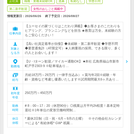
正社員
職種・業種未経験OK
急募
転勤なし
学歴不問
第二新卒歓迎
女性のおしごと掲載中
情報更新日：2026/06/26
終了予定日：
2026/08/27
【ユーセイの家づくりはこだわり満載】◆お客さまのこだわりを
ヒアリング、プランニングなどを担当 ★教育は万全。未経験の方
仕事内容
もご安心ください！
【高い社員定着率が自慢】◆未経験・第二新卒歓迎 ◆学歴不問
◆要普通免許（AT限定可）★人柄重視の採用。できる限り、多く
対象と
の人とお会いします！
なる方
【U・Iターン歓迎／マイカー通勤OK】 ■本社 広島県福山市新市
町戸手2303-9 ※駐車場あり…
勤務地
月給18万円～29万円（一律手当込み）＋賞与年2回※経験・年
齢・資格など考慮し優遇いたします※試用期間最大6ヶ月あり…
給与
250万円～450万円
初年度
年収
# 8：00～17：20（休憩90分）◎残業は月平均2h程度！基本定時
勤務
時間
退社※1年単位の変形労働時間制…
* 週休2日制（日・祝・6月～9月の土曜） ※その他会社カレンダ
休日
休暇
ーによる* 有給休暇* GW* 祇園…