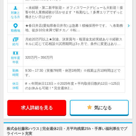
＜未経験・第二新卒歓迎＞ オフィスワークデビューも大歓迎！接
客や対人業務経験が活かせます ＊転勤なし！多摩エリアでずっと
対象と
働きたい方はぜひ
なる方
★春日井店(愛知県春日井市) は急募！積極採用中です。 ＼各勤務
地、徒歩10分未満で駅チカ／ ※転…
勤務地
月給20万円以上★別途、決算賞与・報奨金支給実績あり※経験ス
キルに応じて応相談※試用期間は3ヶ月で、条件に変更はあり…
給与
320万円～350万円
初年度
年収
9:30～17:30（実働7時間・休憩1時間）※残業は月10時間ほどで
勤務
時間
す。
# ＜年間休日113日＞※2025年度＋平均取得日数約12日⇒125日
休日
休暇
のお休みも可能！* 完全週休2…
求人詳細を見る
気になる
株式会社藤和ハウス | 完全週休2日・月平均残業25h・手厚い福利厚生でプ
ライベート充実