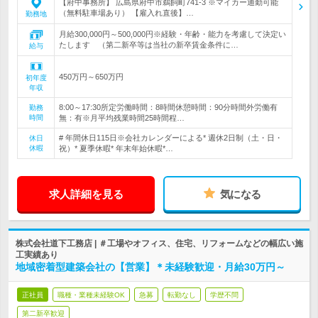
【府中事務所】 広島県府中市鵜飼町741-3 ※マイカー通勤可能
（無料駐車場あり） 【雇入れ直後】…
勤務地
月給300,000円～500,000円※経験・年齢・能力を考慮して決定い
たします （第二新卒等は当社の新卒賃金条件に…
給与
450万円～650万円
初年度
年収
8:00～17:30所定労働時間：8時間休憩時間：90分時間外労働有
勤務
時間
無：有※月平均残業時間25時間程…
# 年間休日115日※会社カレンダーによる* 週休2日制（土・日・
休日
休暇
祝）* 夏季休暇* 年末年始休暇*…
求人詳細を見る
気になる
株式会社道下工務店 | ＃工場やオフィス、住宅、リフォームなどの幅広い施
工実績あり
地域密着型建築会社の【営業】＊未経験歓迎・月給30万円～
正社員
職種・業種未経験OK
急募
転勤なし
学歴不問
第二新卒歓迎