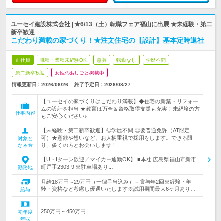
ユーセイ建設株式会社 | ★6/13（土）転職フェア福山に出展 ★未経験・第二
新卒歓迎
こだわり満載の家づくり！★注文住宅の【設計】基本定時退社
正社員
職種・業種未経験OK
急募
転勤なし
学歴不問
第二新卒歓迎
女性のおしごと掲載中
情報更新日：2026/06/26
終了予定日：
2026/08/27
【ユーセイの家づくりはこだわり満載】◆住宅の新築・リフォー
ムの設計を担当 ★教育は万全＆資格取得支援も充実！未経験の方
仕事内容
もご安心ください♪
【未経験・第二新卒歓迎】◎学歴不問 ◎要普通免許（AT限定
可）★意欲や想いなど、お人柄重視で採用をします。できる限
対象と
り、多くの方とお会いします！
なる方
【U・Iターン歓迎／マイカー通勤OK】 ■本社 広島県福山市新市
町戸手2303-9 ※駐車場あり…
勤務地
月給18万円～29万円（一律手当込み）＋賞与年2回※経験・年
齢・資格など考慮し優遇いたします※試用期間最大6ヶ月あり…
給与
250万円～450万円
初年度
年収