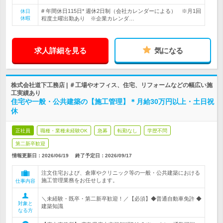
# 年間休日115日* 週休2日制（会社カレンダーによる） ※月1回
休日
休暇
程度土曜出勤あり ※企業カレンダ…
求人詳細を見る
気になる
株式会社道下工務店 | ＃工場やオフィス、住宅、リフォームなどの幅広い施
工実績あり
住宅や一般・公共建築の【施工管理】＊月給30万円以上・土日祝
休
正社員
職種・業種未経験OK
急募
転勤なし
学歴不問
第二新卒歓迎
情報更新日：2026/06/19
終了予定日：
2026/09/17
注文住宅および、倉庫やクリニック等の一般・公共建築における
施工管理業務をお任せします。
仕事内容
＼未経験・既卒・第二新卒歓迎！／【必須】◆普通自動車免許 ◆
対象と
建築知識
なる方