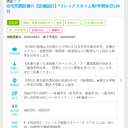
決定！ ／
住宅空調設備の【設備設計】*フレックスタイム制*年間休日126
日
正社員
職種・業種未経験OK
急募
転勤なし
完全週休2日制
第二新卒歓迎
女性のおしごと掲載中
情報更新日：2026/08/03
終了予定日：
2026/09/07
【CADの知識は入社後からでOK♪】注文住宅や集合住宅、店舗の
エアコン・全館空調・換気類・給湯器などの配管ルート設計と積
仕事内容
算をお任せします。
【先輩の多くも未経験スタートでした！】「建築図面が読める」
「建築学科出身」「営業だったけど図面を見ていた」という方、
対象と
ぜひご応募ください！
なる方
【本社】東京都目黒区柿の木坂3-8-12 ◎転勤無し ★都立大学駅
／学芸大学駅／駒沢大学駅より徒歩…
勤務地
月給27万7,000円～＋各種手当（住宅手当・家族手当）＋賞与年2
回＼2026年4月にベースアップ！／～4年連続ベー…
給与
380万円～500万円
初年度
年収
# 【2026/5/1～フレックス制度スタート！】コアタイム10：00～
勤務
時間
16：00標準労働時間8時間…