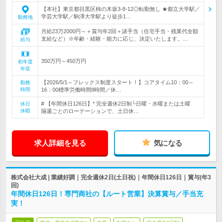
【本社】東京都目黒区柿の木坂3-8-12◎転勤無し ★都立大学駅／
学芸大学駅／駒澤大学駅より徒歩1…
勤務地
月給23万2000円～＋賞与年2回＋諸手当（住宅手当・残業代全額
支給など）※年齢・経験・能力に応じ、決定いたします。…
給与
350万円～450万円
初年度
年収
【2026/5/1～フレックス制度スタート！】コアタイム10：00～
勤務
時間
16：00標準労働時間8時間／休…
# 【年間休日126日】* 完全週休2日制└日曜・水曜または土曜
休日
休暇
隔週ごとのローテーションで、土日休…
求人詳細を見る
気になる
株式会社大成 | 業績好調｜完全週休2日(土日祝)｜年間休日126日｜賞与(年3
回)
年間休日126日！専門商社の【ルート営業】決算賞与／手当充
実！