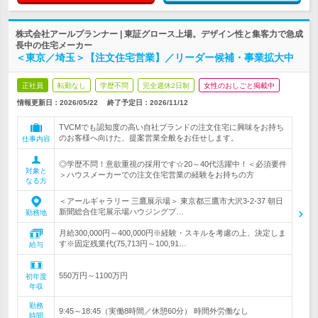
株式会社アールプランナー | 東証グロース上場。デザイン性と集客力で急成
長中の住宅メーカー
＜東京／埼玉＞【注文住宅営業】／リーダー候補・事業拡大中
正社員
転勤なし
学歴不問
完全週休2日制
女性のおしごと掲載中
情報更新日：2026/05/22
終了予定日：
2026/11/12
TVCMでも認知度の高い自社ブランドの注文住宅に興味をお持ち
のお客様へ向けた、提案営業全般をお任せします。
仕事内容
◎学歴不問！意欲重視の採用です☆20～40代活躍中！＜必須要件
対象と
＞ハウスメーカーでの注文住宅営業の経験をお持ちの方
なる方
＜アールギャラリー 三鷹展示場＞ 東京都三鷹市大沢3-2-37 朝日
新聞総合住宅展示場ハウジングプ…
勤務地
月給300,000円～400,000円※経験・スキルを考慮の上、決定しま
す※固定残業代(75,713円～100,91…
給与
550万円～1100万円
初年度
年収
勤務
9:45～18:45（実働8時間／休憩60分） 時間外労働なし
時間