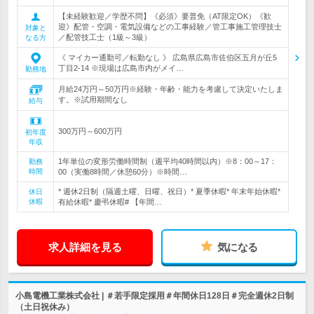
【未経験歓迎／学歴不問】《必須》要普免（AT限定OK）《歓
迎》配管・空調・電気設備などの工事経験／管工事施工管理技士
対象と
／配管技工士（1級～3級）
なる方
《 マイカー通勤可／転勤なし 》 広島県広島市佐伯区五月が丘5
丁目2-14 ※現場は広島市内がメイ…
勤務地
月給24万円～50万円※経験・年齢・能力を考慮して決定いたしま
す。※試用期間なし
給与
300万円～600万円
初年度
年収
1年単位の変形労働時間制（週平均40時間以内）※8：00～17：
勤務
時間
00（実働8時間／休憩60分）※時間…
* 週休2日制（隔週土曜、日曜、祝日）* 夏季休暇* 年末年始休暇*
休日
休暇
有給休暇* 慶弔休暇# 【年間…
求人詳細を見る
気になる
小島電機工業株式会社 | ＃若手限定採用＃年間休日128日＃完全週休2日制
（土日祝休み）