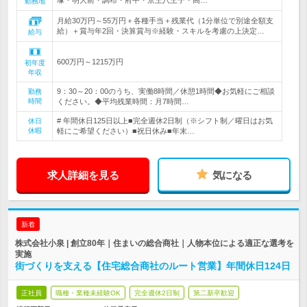
塚・明大前・調布・府中・京王八王子・高…
勤務地
月給30万円～55万円＋各種手当＋残業代（1分単位で別途全額支
給）＋賞与年2回・決算賞与※経験・スキルを考慮の上決定…
給与
600万円～1215万円
初年度
年収
9：30～20：00のうち、実働8時間／休憩1時間◆お気軽にご相談
勤務
時間
ください。◆平均残業時間：月7時間…
# 年間休日125日以上■完全週休2日制（※シフト制／曜日はお気
休日
休暇
軽にご希望ください）■祝日休み■年末…
求人詳細を見る
気になる
新着
株式会社小泉 | 創立80年｜住まいの総合商社｜人物本位による適正な選考を
実施
街づくりを支える【住宅総合商社のルート営業】年間休日124日
正社員
職種・業種未経験OK
完全週休2日制
第二新卒歓迎