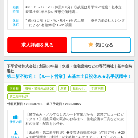
# 8：15～17：20（休憩100分）◎残業は月平均2h程度！基本定
勤務
時間
時退社※1年単位の変形労働時間…
* 週休2日制（日・祝・6月～9月の土曜） ※その他会社カレンダ
休日
休暇
ーによる* 有給休暇* GW* 祇園…
求人詳細を見る
気になる
下平管材株式会社 | 創業60年超｜水道・住宅設備などの専門商社｜基本定時
退社
第二新卒歓迎！【ルート営業】★基本土日祝休み★若手活躍中！
正社員
職種・業種未経験OK
急募
転勤なし
学歴不問
第二新卒歓迎
情報更新日：2026/07/03
終了予定日：
2026/08/27
【飛び込み・ノルマなしのルート営業だから、営業デビューにピ
ッタリ！】福山周辺の既存のお客様へ、住宅設備や工具などの資
仕事内容
材の提案・配送をお任せ。
【未経験・第二新卒歓迎】◆要普通自動車免許（AT限定可）★20
～30代活躍中！8割以上が未経験からのスタート ★プライベート
対象と