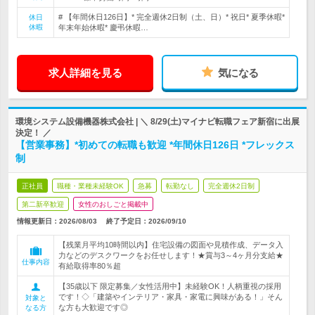
# 【年間休日126日】* 完全週休2日制（土、日）* 祝日* 夏季休暇*
休日
休暇
年末年始休暇* 慶弔休暇…
求人詳細を見る
気になる
環境システム設備機器株式会社 | ＼ 8/29(土)マイナビ転職フェア新宿に出展
決定！ ／
【営業事務】*初めての転職も歓迎 *年間休日126日 *フレックス
制
正社員
職種・業種未経験OK
急募
転勤なし
完全週休2日制
第二新卒歓迎
女性のおしごと掲載中
情報更新日：2026/08/03
終了予定日：
2026/09/10
【残業月平均10時間以内】住宅設備の図面や見積作成、データ入
力などのデスクワークをお任せします！★賞与3～4ヶ月分支給★
仕事内容
有給取得率80％超
【35歳以下 限定募集／女性活用中】未経験OK！人柄重視の採用
です！◇「建築やインテリア・家具・家電に興味がある！」そん
対象と
な方も大歓迎です◎
なる方