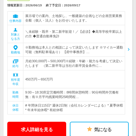
情報更新日：2026/06/19
終了予定日：
2026/09/17
展示場での案内、土地探し、一般建築の企画などの企画営業業務
全般（個人・法人）をお任せいたします。
仕事内容
＼未経験・既卒・第二新卒歓迎！／【必須】◆高等学校卒業以上
対象と
の方 ◆普通自動車免許
なる方
※勤務地は本人との相談によって決定いたします ※マイカー通勤
可能（無料駐車場あり） 【府中事務所】…
勤務地
月給300,000円～500,000円※経験・年齢・能力を考慮して決定い
たします （第二新卒等は当社の新卒賃金条件に…
給与
450万円～650万円
初年度
年収
9:00～18:30所定労働時間：8時間休憩時間：90分時間外労働有
勤務
時間
無：有※月平均残業時間25時間程…
# 年間休日115日* 週休2日制（会社カレンダーによる）* 夏季休暇
休日
休暇
* 年末年始休暇* 有給休暇
求人詳細を見る
気になる