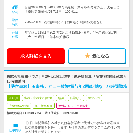
月給300,000円～400,000円※経験・スキルを考慮の上、決定しま
す※固定残業代(75,713円～100,91…
給与
勤務
9:45～18:45（実働8時間／休憩60分）時間外労働なし
時間
年間休日115日※2027年2月より120日へ変更。* 完全週休2日制
休日
休暇
（火・水曜日）* 年末年始休暇…
求人詳細を見る
気になる
株式会社藤和ハウス | ＊20代女性活躍中！未経験歓迎 ＊実働7時間＆残業月
10時間以内
【受付事務】★事務デビュー歓迎/賞与年2回/転勤なし/7時間勤務
正社員
職種・業種未経験OK
急募
転勤なし
学歴不問
完全週休2日制
第二新卒歓迎
女性のおしごと掲載中
情報更新日：2026/07/24
終了予定日：
2026/08/31
【1日7時間勤務】本社または各営業所で受付でのお客様対応や簡
単な事務作業をお任せします ★仕事の進め方やシステムの使い方
仕事内容
は入社後に覚えられます