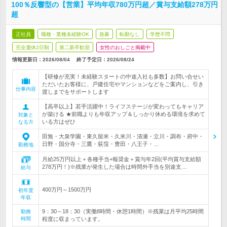
100％反響型の【営業】平均年収780万円超／賞与支給額278万円
超
正社員
職種・業種未経験OK
急募
転勤なし
学歴不問
完全週休2日制
第二新卒歓迎
女性のおしごと掲載中
情報更新日：2026/08/04
終了予定日：
2026/08/24
【研修が充実！未経験スタートの中途入社も多数】お問い合せい
ただいたお客様に、戸建住宅やマンションなどをご案内し、引き
仕事内容
渡しまでをサポートします
【高卒以上】若手活躍中！ライフステージが変わってもキャリア
が築ける ★前職よりも年収アップ＆しっかり休める環境を求めて
対象と
いる方はぜひ
なる方
田無・大泉学園・東久留米・久米川・清瀬・立川・調布・府中・
日野・国分寺・三鷹・荻窪・豊田・八王子・…
勤務地
月給25万円以上＋各種手当+報奨金＋賞与年2回(平均賞与支給額
278万円！)※残業が発生した場合は時間外手当を別途支…
給与
400万円～1500万円
初年度
年収
9：30～18：30（実働8時間・休憩1時間）※残業は月平均25時間
勤務
時間
程度に収まっています。