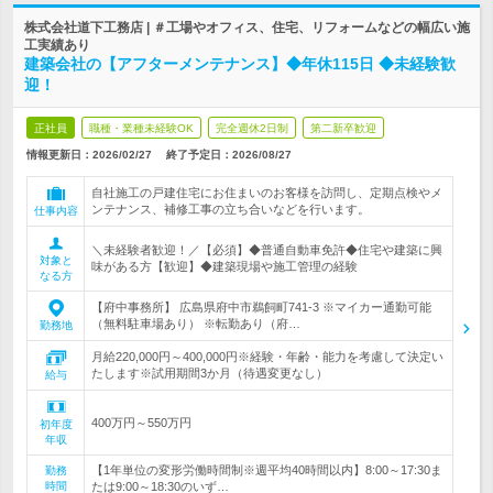
株式会社道下工務店 | ＃工場やオフィス、住宅、リフォームなどの幅広い施
工実績あり
建築会社の【アフターメンテナンス】◆年休115日 ◆未経験歓
迎！
正社員
職種・業種未経験OK
完全週休2日制
第二新卒歓迎
情報更新日：2026/02/27
終了予定日：
2026/08/27
自社施工の戸建住宅にお住まいのお客様を訪問し、定期点検やメ
ンテナンス、補修工事の立ち合いなどを行います。
仕事内容
＼未経験者歓迎！／【必須】◆普通自動車免許◆住宅や建築に興
対象と
味がある方【歓迎】◆建築現場や施工管理の経験
なる方
【府中事務所】 広島県府中市鵜飼町741-3 ※マイカー通勤可能
（無料駐車場あり） ※転勤あり（府…
勤務地
月給220,000円～400,000円※経験・年齢・能力を考慮して決定い
たします※試用期間3か月（待遇変更なし）
給与
400万円～550万円
初年度
年収
【1年単位の変形労働時間制※週平均40時間以内】8:00～17:30ま
勤務
時間
たは9:00～18:30のいず…