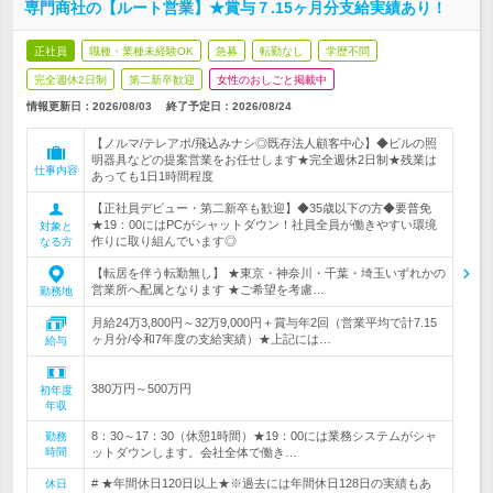
専門商社の【ルート営業】★賞与７.15ヶ月分支給実績あり！
正社員
職種・業種未経験OK
急募
転勤なし
学歴不問
完全週休2日制
第二新卒歓迎
女性のおしごと掲載中
情報更新日：2026/08/03
終了予定日：
2026/08/24
【ノルマ/テレアポ/飛込みナシ◎既存法人顧客中心】◆ビルの照
明器具などの提案営業をお任せします★完全週休2日制★残業は
仕事内容
あっても1日1時間程度
【正社員デビュー・第二新卒も歓迎】◆35歳以下の方◆要普免
★19：00にはPCがシャットダウン！社員全員が働きやすい環境
対象と
作りに取り組んでいます◎
なる方
【転居を伴う転勤無し】 ★東京・神奈川・千葉・埼玉いずれかの
営業所へ配属となります ★ご希望を考慮…
勤務地
月給24万3,800円～32万9,000円＋賞与年2回（営業平均で計7.15
ヶ月分/令和7年度の支給実績）★上記には…
給与
380万円～500万円
初年度
年収
8：30～17：30（休憩1時間）★19：00には業務システムがシャ
勤務
時間
ットダウンします。会社全体で働き…
# ★年間休日120日以上★※過去には年間休日128日の実績もあ
休日