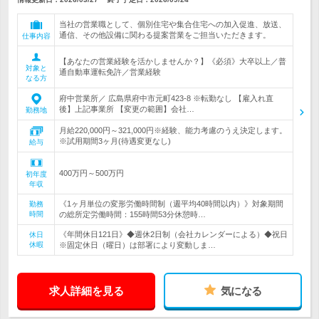
当社の営業職として、個別住宅や集合住宅への加入促進、放送、
通信、その他設備に関わる提案営業をご担当いただきます。
仕事内容
【あなたの営業経験を活かしませんか？】《必須》大卒以上／普
対象と
通自動車運転免許／営業経験
なる方
府中営業所／ 広島県府中市元町423-8 ※転勤なし 【雇入れ直
後】上記事業所 【変更の範囲】会社…
勤務地
月給220,000円～321,000円※経験、能力考慮のうえ決定します。
※試用期間3ヶ月(待遇変更なし)
給与
400万円～500万円
初年度
年収
《1ヶ月単位の変形労働時間制（週平均40時間以内）》対象期間
勤務
時間
の総所定労働時間：155時間53分休憩時…
《年間休日121日》◆週休2日制（会社カレンダーによる）◆祝日
休日
休暇
※固定休日（曜日）は部署により変動しま…
求人詳細を見る
気になる