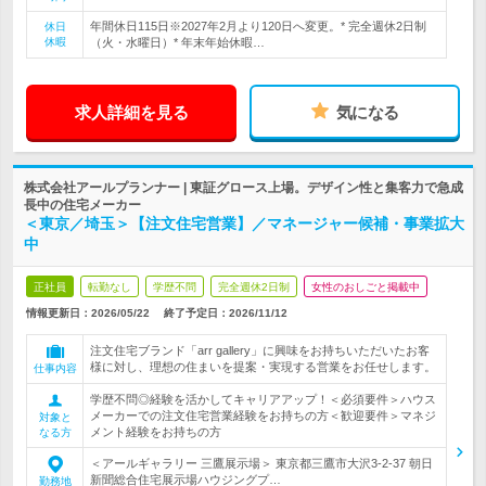
年間休日115日※2027年2月より120日へ変更。* 完全週休2日制
休日
休暇
（火・水曜日）* 年末年始休暇…
求人詳細を見る
気になる
株式会社アールプランナー | 東証グロース上場。デザイン性と集客力で急成
長中の住宅メーカー
＜東京／埼玉＞【注文住宅営業】／マネージャー候補・事業拡大
中
正社員
転勤なし
学歴不問
完全週休2日制
女性のおしごと掲載中
情報更新日：2026/05/22
終了予定日：
2026/11/12
注文住宅ブランド「arr gallery」に興味をお持ちいただいたお客
様に対し、理想の住まいを提案・実現する営業をお任せします。
仕事内容
学歴不問◎経験を活かしてキャリアアップ！＜必須要件＞ハウス
メーカーでの注文住宅営業経験をお持ちの方＜歓迎要件＞マネジ
対象と
メント経験をお持ちの方
なる方
＜アールギャラリー 三鷹展示場＞ 東京都三鷹市大沢3-2-37 朝日
新聞総合住宅展示場ハウジングプ…
勤務地