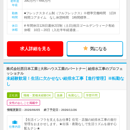
390万円～448万円
初年度
年収
■フレックスタイム制（フルフレックス）※標準労働時間 1日8
勤務
時間
時間コアタイム なし休憩時間 1時間標準…
# 年間休日126日週休2日制（土日)祝日ゴールデンウィーク有給
休日
休暇
休暇 10日～20日（入社半年経過後…
求人詳細を見る
気になる
株式会社西日本工業 | 大和ハウス工業のパートナー│給排水工事のプロフェ
ッショナル
未経験歓迎！生活に欠かせない給排水工事【進行管理】※転勤な
し
正社員
職種・業種未経験OK
急募
転勤なし
学歴不問
女性のおしごと掲載中
情報更新日：2026/06/05
終了予定日：
2026/11/26
【生活インフラを支えるお仕事】住宅・店舗の給排水工事の進行
管理をおまかせします。★出張・夜勤なしで生活リズムを崩す心
仕事内容
配もナシ★