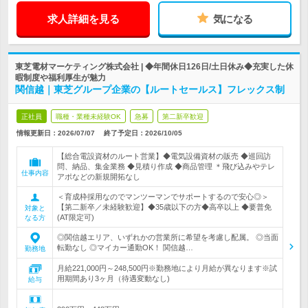
求人詳細を見る
気になる
東芝電材マーケティング株式会社 | ◆年間休日126日/土日休み◆充実した休
暇制度や福利厚生が魅力
関信越｜東芝グループ企業の【ルートセールス】フレックス制
正社員
職種・業種未経験OK
急募
第二新卒歓迎
情報更新日：2026/07/07
終了予定日：
2026/10/05
【総合電設資材のルート営業】◆電気設備資材の販売 ◆巡回訪
問、納品、集金業務 ◆見積り作成 ◆商品管理 ＊飛び込みやテレ
仕事内容
アポなどの新規開拓なし
＜育成枠採用なのでマンツーマンでサポートするので安心◎＞
【第二新卒／未経験歓迎】◆35歳以下の方◆高卒以上 ◆要普免
対象と
(AT限定可)
なる方
◎関信越エリア、いずれかの営業所に希望を考慮し配属。 ◎当面
転勤なし ◎マイカー通勤OK！ 関信越…
勤務地
月給221,000円～248,500円※勤務地により月給が異なります※試
用期間あり3ヶ月（待遇変動なし)
給与