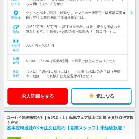
も大切にしたい方もぜひ！
なる方
☆ずっと福山で活躍！転勤なし ☆マイカー通勤可／駐車場完備 ■
福山本社 広島県福山市南蔵王町2丁目…
勤務地
月給24万円～30万円 ＋ 諸手当※年齢、経験、能力を考慮の上、
優遇します。※最長3ヶ月間の試用期間あり（賃金同一）…
給与
300万円～400万円
初年度
年収
勤務
8：30～17：30（実働8時間）※残業はほとんどありません
時間
【休日】* 週休2日制（土日） ┗土曜は月1回のみ半日（午前
休日
休暇
中）勤務 それ以外は完全週休2日となり…
求人詳細を見る
気になる
ユーセイ建設株式会社 | ★6/13（土）転職フェア福山に出展 ★資格取得支援
も充実
基本定時退社OK★注文住宅の【営業スタッフ】未経験歓迎！