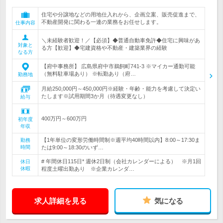
住宅や分譲地などの用地仕入れから、企画立案、販売促進まで、
不動産開発に関わる一連の業務をお任せします。
仕事内容
＼未経験者歓迎！／【必須】◆普通自動車免許◆住宅に興味があ
対象と
る方【歓迎】◆宅建資格や不動産・建築業界の経験
なる方
【府中事務所】 広島県府中市鵜飼町741-3 ※マイカー通勤可能
（無料駐車場あり） ※転勤あり（府…
勤務地
月給250,000円～450,000円※経験・年齢・能力を考慮して決定い
たします※試用期間3か月（待遇変更なし）
給与
400万円～600万円
初年度
年収
【1年単位の変形労働時間制※週平均40時間以内】8:00～17:30ま
勤務
時間
たは9:00～18:30のいず…
# 年間休日115日* 週休2日制（会社カレンダーによる） ※月1回
休日
休暇
程度土曜出勤あり ※企業カレンダ…
求人詳細を見る
気になる