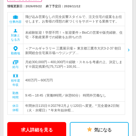
情報更新日：2026/05/22
終了予定日：
2026/11/12
飛び込み営業なしの完全反響スタイルで、注文住宅の提案をお任
せします。お客様の理想の家づくりをサポートする業務です。
仕事内容
未経験歓迎！学歴不問！＜歓迎要件＞BtoCの営業や販売経験、住
対象と
宅・不動産業界での経験をお持ちの方
なる方
＜アールギャラリー 三鷹展示場＞ 東京都三鷹市大沢3-2-37 朝日
新聞総合住宅展示場ハウジングプ…
勤務地
月給300,000円～400,000円※経験・スキルを考慮の上、決定しま
す※固定残業代(75,713円～100,91…
給与
400万円～600万円
初年度
年収
勤務
9:45～18:45（実働8時間／休憩60分） 時間外労働なし
時間
年間休日115日※2027年2月より120日へ変更。* 完全週休2日制
休日
休暇
（火・水曜日）* 年末年始休暇…
求人詳細を見る
気になる