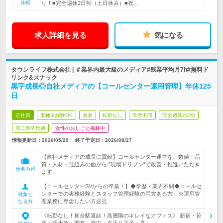
休暇
り！■完全週休2日制（土日休み）■祝…
求人詳細を見る
気になる
タウンライフ株式会社 | ＃業界内最大級のメディア#残業平均月7h#無料ド
リンク&スナック
黒字成長◎自社メディアの【コールセンター運用管理】年休125
日
正社員
業種未経験OK
急募
転勤なし
学歴不問
完全週休2日制
第二新卒歓迎
女性のおしごと掲載中
情報更新日：2026/05/29
終了予定日：
2026/08/27
【自社メディアの成長に貢献】コールセンター運営を、数値・品
質・人材・仕組みの面から ”現場ドリブン”で改善・推進いただき
仕事内容
ます。
【コールセンターSVからの卒業！】◆学歴・業界不問◆コールセ
ンターでの実務経験とスタッフ管理経験の両方ある方 ※運用管
対象と
理業務に専念したい方必見
なる方
《転勤なし！初台駅直結！高層階のキレイなオフィス》 新宿・笹