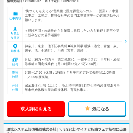
情報更新日：2026/08/07
終了予定日：
2026/09/10
”街づくりを支える”営業職（固定得意先へのルート営業）／水道
工事店、工務店、建設会社等の専門工事業者等への営業活動をお
仕事内容
願いします。
＜経験不問＞未経験から営業職に挑戦したい方も歓迎！新卒や第
対象と
二新卒などの若手活躍中！
なる方
神奈川、東京、他下記事業所 ■神奈川県 横浜（港北、青葉、泉、
磯子、旭、金港町）、川崎（宮前、川崎…
勤務地
月給：26万～45万円（固定残業代、一律手当含む）※年齢・経歴
等考慮※固定残業代（月21時間47分／3万7000円）…
給与
8:30～17:30（休憩：1時間）# 月平均所定外労働時間11.0時間
勤務
時間
（2025年度実績）
完全週休2日制（土日）、祝日※年間休日124日※有給休暇あり※
休日
休暇
年末年始休暇※産前産後休暇、育児休暇#…
求人詳細を見る
気になる
環境システム設備機器株式会社 | ＼ 8/29(土)マイナビ転職フェア新宿に出展