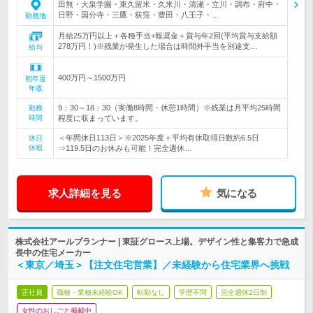
田無・大泉学園・東久留米・久米川・清瀬・立川・調布・府中・
日野・国分寺・三鷹・荻窪・豊田・八王子・…
勤務地
月給25万円以上＋各種手当+報奨金＋賞与年2回(平均賞与支給額
278万円！)※残業が発生した場合は時間外手当を別途支…
給与
400万円～1500万円
初年度
年収
9：30～18：30（実働8時間・休憩1時間）※残業は月平均25時間
勤務
時間
程度に収まっています。
＜年間休日113日＞※2025年度＋平均有休取得日数約6.5日
休日
休暇
⇒119.5日のお休みも可能！完全週休…
求人詳細を見る
気になる
株式会社アールプランナー | 東証グロース上場。デザイン性と集客力で急成
長中の住宅メーカー
＜東京／埼玉＞【注文住宅営業】／未経験から住宅業界へ挑戦
正社員
職種・業種未経験OK
転勤なし
学歴不問
完全週休2日制
女性のおしごと掲載中