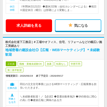
《年間休日121日》◆週休2日制（会社カレンダーによる）◆祝日
休日
休暇
※固定休日（曜日）は部署により変動しま…
求人詳細を見る
気になる
株式会社道下工務店 | ＃工場やオフィス、住宅、リフォームなどの幅広い施
工実績あり
地域密着の建設会社◎【広報・WEBマーケティング】＊未経験
歓迎
正社員
職種・業種未経験OK
急募
転勤なし
学歴不問
第二新卒歓迎
情報更新日：2026/06/19
終了予定日：
2026/09/17
同社の注文住宅事業におけるWEBマーケティング・広報業務を担
当いただきます。
仕事内容
＼未経験者歓迎！／【必須】◆普通自動車免許 ◆SNS発信に関心
対象と
の高い方◆建築広報に興味のある方
なる方