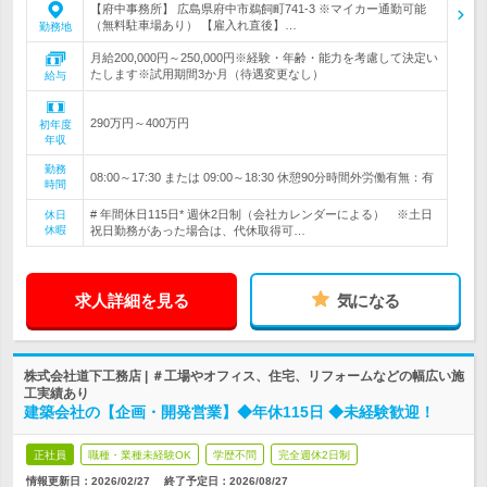
【府中事務所】 広島県府中市鵜飼町741-3 ※マイカー通勤可能
（無料駐車場あり） 【雇入れ直後】…
勤務地
月給200,000円～250,000円※経験・年齢・能力を考慮して決定い
たします※試用期間3か月（待遇変更なし）
給与
290万円～400万円
初年度
年収
勤務
08:00～17:30 または 09:00～18:30 休憩90分時間外労働有無：有
時間
# 年間休日115日* 週休2日制（会社カレンダーによる） ※土日
休日
休暇
祝日勤務があった場合は、代休取得可…
求人詳細を見る
気になる
株式会社道下工務店 | ＃工場やオフィス、住宅、リフォームなどの幅広い施
工実績あり
建築会社の【企画・開発営業】◆年休115日 ◆未経験歓迎！
正社員
職種・業種未経験OK
学歴不問
完全週休2日制
情報更新日：2026/02/27
終了予定日：
2026/08/27