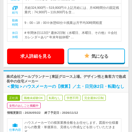
月給324,900円～519,800円※上記月給には、月40時間分の固定残
業代：74,900円～119,800円を含…
給与
勤務
9：00～18：00※休憩60分※残業は月平均30時間程度
時間
# 年間休日113日* 週休2日制（水曜日、木曜日、その他）※会社
休日
休暇
カレンダーあり* 年末年始休暇* …
求人詳細を見る
気になる
株式会社アールプランナー | 東証グロース上場。デザイン性と集客力で急成
長中の住宅メーカー
＜愛知＞ハウスメーカーの【積算】／土・日完休2日・転勤なし
正社員
職種未経験OK
転勤なし
学歴不問
完全週休2日制
女性のおしごと掲載中
情報更新日：2026/05/22
終了予定日：
2026/11/12
ハウスメーカーでの積算業務全般をお任せします。図面や仕様書
からの数量・単価算出、見積もり作成などを担っていただきま
仕事内容
す。