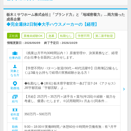
栃木ミサワホーム株式会社 | 「ブランド力」と「地域密着力」…両方揃った
成長企業
◆完全週休2日制◆大手ハウスメーカーの【経理】
正社員
業種未経験OK
急募
転勤なし
学歴不問
第二新卒歓迎
情報更新日：2026/06/09
終了予定日：
2026/10/29
《残業は月平均30時間以内！》原価管理や、決算業務など、経理
のお仕事を全面的にお任せします。
仕事内容
【学歴不問/U・Iターン歓迎/30代～40代活躍中】日商簿記2級もし
対象と
くは3級をお持ちで経理の実務経験がある方！
なる方
◆転勤なし◆ [本社] 栃木県宇都宮市一条2丁目7-24 《アクセス》
JR宇都宮線「宇都宮駅」よ…
勤務地
【月給】25万円～35万円＋諸手当＋賞与(年2回)※経験・能力を
考慮し、優遇いたします。※試用期間3ヶ月あり(同条件…
給与
350万円～500万円
初年度
年収
9:00～18:00※実働8時間／休憩60分※時間外労働有無：有└月平
勤務
時間