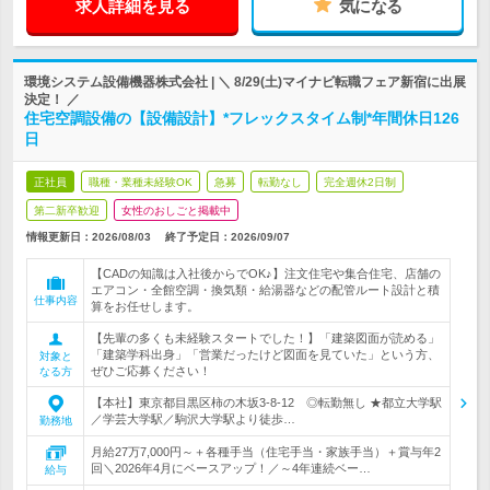
求人詳細を見る
気になる
環境システム設備機器株式会社 | ＼ 8/29(土)マイナビ転職フェア新宿に出展
決定！ ／
住宅空調設備の【設備設計】*フレックスタイム制*年間休日126
日
正社員
職種・業種未経験OK
急募
転勤なし
完全週休2日制
第二新卒歓迎
女性のおしごと掲載中
情報更新日：2026/08/03
終了予定日：
2026/09/07
【CADの知識は入社後からでOK♪】注文住宅や集合住宅、店舗の
エアコン・全館空調・換気類・給湯器などの配管ルート設計と積
仕事内容
算をお任せします。
【先輩の多くも未経験スタートでした！】「建築図面が読める」
「建築学科出身」「営業だったけど図面を見ていた」という方、
対象と
ぜひご応募ください！
なる方
【本社】東京都目黒区柿の木坂3-8-12 ◎転勤無し ★都立大学駅
／学芸大学駅／駒沢大学駅より徒歩…
勤務地
月給27万7,000円～＋各種手当（住宅手当・家族手当）＋賞与年2
回＼2026年4月にベースアップ！／～4年連続ベー…
給与