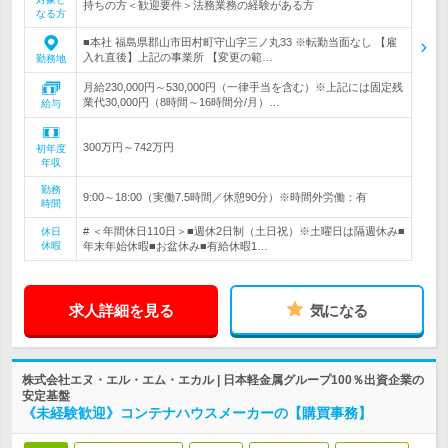
持ちの方＜歓迎要件＞法務業務の経験がある方
なる方
■本社 福島県郡山市田村町守山字三ノ丸33 ※転勤当面なし 【雇
入れ直後】上記の事業所 【変更の範…
勤務地
月給230,000円～530,000円（一律手当を含む）※上記には固定残
業代30,000円（8時間～16時間分/月）…
給与
300万円～742万円
初年度
年収
勤務
9:00～18:00（実働7.5時間／休憩90分）※時間外労働：有
時間
# ＜年間休日110日＞■週休2日制（土日祝）※土曜日は隔週休み■
休日
休暇
年末年始休暇■お盆休み■有給休暇1…
求人詳細を見る
気になる
株式会社エヌ・エル・エム・エカル | 日本軽金属グループ100％出資企業の
安定基盤
《未経験歓迎》コンテナハウスメーカーの【購買事務】