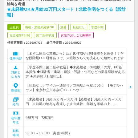
給与を考慮
★未経験OK★月給32万円スタート！北欧住宅をつくる【設計
職】
正社員
職種・業種未経験OK
急募
転勤なし
学歴不問
完全週休2日制
第二新卒歓迎
女性のおしごと掲載中
情報更新日：2026/07/27
終了予定日：
2026/08/27
【まずは簡単な業務から】設計図作成や部材発注をお任せ！丁寧
な段階別OJT研修ありで、未経験からでも安心して始められます
仕事内容
【学歴不問／第二新卒歓迎】◆未経験者：39歳以下の方、PC基
本操作 ◆経験者：建築・建設・設計・住宅などの業界経験がある
対象と
方 ★未経験入社5割以上
なる方
【転勤なし／マイカー通勤可／立飛駅から徒歩5分】 【モデルハ
ウス】東京都立川市泉町935-1 ハウ…
勤務地
【未経験者】月給32万円～38万円【経験者】月給38万円～50万
円 ※前職の給与を考慮します※経験・年齢を考慮の上、…
給与
465万円～725万円
初年度
年収
勤務
9：00 ～18：00（実働8時間）
時間