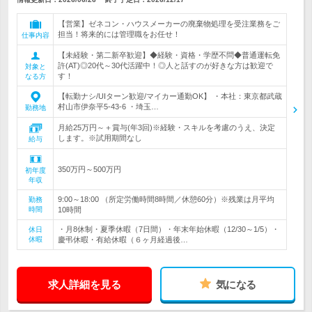
【営業】ゼネコン・ハウスメーカーの廃棄物処理を受注業務をご
担当！将来的には管理職をお任せ！
仕事内容
【未経験・第二新卒歓迎】◆経験・資格・学歴不問◆普通運転免
許(AT)◎20代～30代活躍中！◎人と話すのが好きな方は歓迎で
対象と
す！
なる方
【転勤ナシ/UIターン歓迎/マイカー通勤OK】 ・本社：東京都武蔵
村山市伊奈平5-43-6 ・埼玉…
勤務地
月給25万円～＋賞与(年3回)※経験・スキルを考慮のうえ、決定
します。※試用期間なし
給与
350万円～500万円
初年度
年収
9:00～18:00 （所定労働時間8時間／休憩60分）※残業は月平均
勤務
時間
10時間
・月8休制・夏季休暇（7日間）・年末年始休暇（12/30～1/5）・
休日
休暇
慶弔休暇・有給休暇（６ヶ月経過後…
求人詳細を見る
気になる