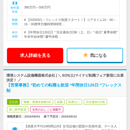
380万円～500万円
初年度
年収
# 【2026/5/1～フレックス制度スタート！】コアタイム10：00～
勤務
時間
16：00標準労働時間8時間…
# 【年間休日126日】* 完全週休2日制（土、日）* 祝日* 夏季休暇*
休日
休暇
年末年始休暇* 慶弔休暇…
求人詳細を見る
気になる
環境システム設備機器株式会社 | ＼ 8/29(土)マイナビ転職フェア新宿に出展
決定！ ／
【営業事務】*初めての転職も歓迎 *年間休日126日 *フレックス
制
正社員
職種・業種未経験OK
急募
転勤なし
完全週休2日制
第二新卒歓迎
女性のおしごと掲載中
情報更新日：2026/08/03
終了予定日：
2026/09/10
【残業月平均10時間以内】住宅設備の図面や見積作成、データ入