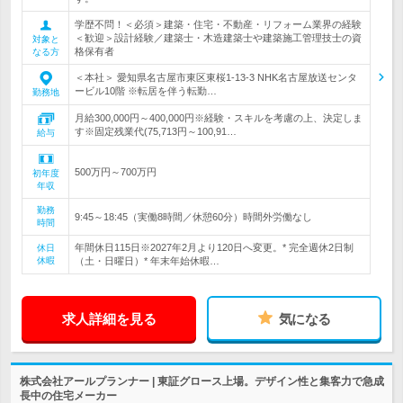
学歴不問！＜必須＞建築・住宅・不動産・リフォーム業界の経験
＜歓迎＞設計経験／建築士・木造建築士や建築施工管理技士の資
対象と
格保有者
なる方
＜本社＞ 愛知県名古屋市東区東桜1-13-3 NHK名古屋放送センタ
ービル10階 ※転居を伴う転勤…
勤務地
月給300,000円～400,000円※経験・スキルを考慮の上、決定しま
す※固定残業代(75,713円～100,91…
給与
500万円～700万円
初年度
年収
勤務
9:45～18:45（実働8時間／休憩60分）時間外労働なし
時間
年間休日115日※2027年2月より120日へ変更。* 完全週休2日制
休日
休暇
（土・日曜日）* 年末年始休暇…
求人詳細を見る
気になる
株式会社アールプランナー | 東証グロース上場。デザイン性と集客力で急成
長中の住宅メーカー