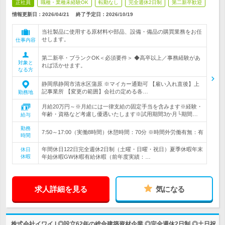
正社員
職種・業種未経験OK
転勤なし
完全週休2日制
第二新卒歓迎
情報更新日：2026/04/21
終了予定日：
2026/10/19
当社製品に使用する原材料や部品、設備・備品の購買業務をお任
せします。
仕事内容
第二新卒・ブランクOK＜必須要件＞ ◆高卒以上／事務経験があ
対象と
れば活かせます。
なる方
静岡県静岡市清水区蒲原 ※マイカー通勤可 【雇い入れ直後】上
記事業所 【変更の範囲】会社の定める各…
勤務地
月給20万円～※月給には一律支給の固定手当を含みます※経験・
年齢・資格など考慮し優遇いたします※試用期間3か月└期間…
給与
勤務
7:50～17:00（実働8時間）休憩時間：70分 ※時間外労働有無：有
時間
年間休日122日完全週休2日制（土曜・日曜・祝日）夏季休暇年末
休日
休暇
年始休暇GW休暇有給休暇（前年度実績：…
求人詳細を見る
気になる
株式会社イワイ | ◎設立62年の総合建築資材企業 ◎完全週休2日制 ◎土日祝