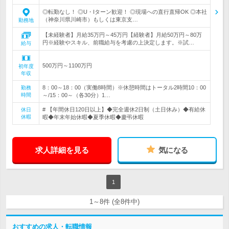
◎転勤なし！ ◎U・Iターン歓迎！ ◎現場への直行直帰OK ◎本社
（神奈川県川崎市）もしくは東京支…
勤務地
【未経験者】月給35万円～45万円【経験者】月給50万円～80万
円※経験やスキル、前職給与を考慮の上決定します。※試…
給与
500万円～1100万円
初年度
年収
8：00～18：00（実働8時間）※休憩時間はトータル2時間10：00
勤務
時間
～/15：00～（各30分）1…
# 【年間休日120日以上】◆完全週休2日制（土日休み）◆有給休
休日
休暇
暇◆年末年始休暇◆夏季休暇◆慶弔休暇
求人詳細を見る
気になる
1
1～8件 (全8件中)
おすすめの求人・転職情報