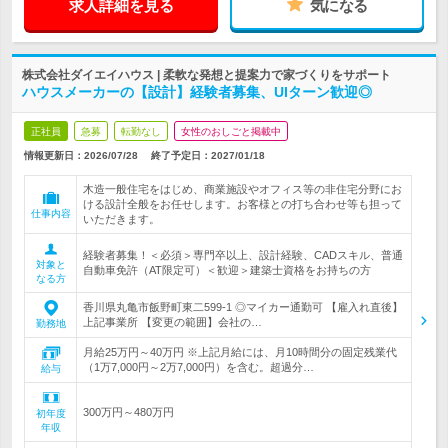
求人詳細を見る
気になる
株式会社ダイエイハウス | 柔軟な発想と提案力で家づくりをサポート
ハウスメーカーの【設計】経験者募集、UIターン歓迎◎
正社員
急募
転勤なし
女性のおしごと掲載中
情報更新日：2026/07/28
終了予定日：
2027/01/18
木造一般住宅をはじめ、商業施設やオフィス等の非住宅分野にお
ける設計全般をお任せします。お客様との打ち合わせ等も担って
仕事内容
いただきます。
経験者募集！＜必須＞専門卒以上、設計経験、CADスキル、普通
対象と
自動車免許（AT限定可）＜歓迎＞建築士資格をお持ちの方
なる方
香川県丸亀市飯野町東二599-1 ◎マイカー通勤可 【雇入れ直後】
上記事業所 【変更の範囲】会社の…
勤務地
月給25万円～40万円 ※上記月給には、月10時間分の固定残業代
（1万7,000円～2万7,000円）を含む。超過分…
給与
300万円～480万円
初年度
年収