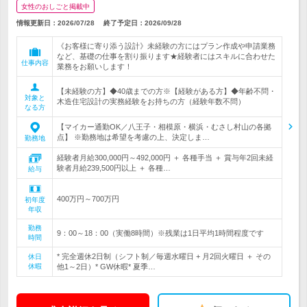
女性のおしごと掲載中
情報更新日：2026/07/28
終了予定日：
2026/09/28
《お客様に寄り添う設計》未経験の方にはプラン作成や申請業務
など、基礎の仕事を割り振ります★経験者にはスキルに合わせた
仕事内容
業務をお願いします！
【未経験の方】◆40歳までの方※【経験がある方】◆年齢不問・
対象と
木造住宅設計の実務経験をお持ちの方（経験年数不問）
なる方
【マイカー通勤OK／八王子・相模原・横浜・むさし村山の各拠
点】 ※勤務地は希望を考慮の上、決定しま…
勤務地
経験者月給300,000円～492,000円 ＋ 各種手当 ＋ 賞与年2回未経
験者月給239,500円以上 ＋ 各種…
給与
400万円～700万円
初年度
年収
勤務
9：00～18：00（実働8時間）※残業は1日平均1時間程度です
時間
* 完全週休2日制（シフト制／毎週水曜日 + 月2回火曜日 ＋ その
休日
休暇
他1～2日）* GW休暇* 夏季…