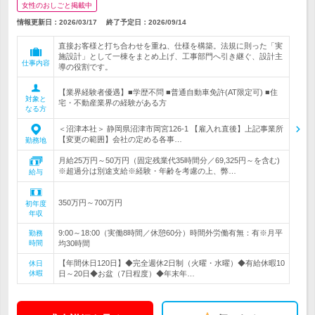
女性のおしごと掲載中
情報更新日：2026/03/17
終了予定日：
2026/09/14
直接お客様と打ち合わせを重ね、仕様を構築。法規に則った「実
施設計」として一棟をまとめ上げ、工事部門へ引き継ぐ、設計主
仕事内容
導の役割です。
【業界経験者優遇】■学歴不問 ■普通自動車免許(AT限定可) ■住
対象と
宅・不動産業界の経験がある方
なる方
＜沼津本社＞ 静岡県沼津市岡宮126-1 【雇入れ直後】上記事業所
【変更の範囲】会社の定める各事…
勤務地
月給25万円～50万円（固定残業代35時間分／69,325円～を含む)
※超過分は別途支給※経験・年齢を考慮の上、弊…
給与
350万円～700万円
初年度
年収
9:00～18:00（実働8時間／休憩60分）時間外労働有無：有※月平
勤務
時間
均30時間
【年間休日120日】◆完全週休2日制（火曜・水曜）◆有給休暇10
休日
休暇
日～20日◆お盆（7日程度）◆年末年…