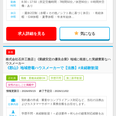
8:30～17:50（所定労働時間：7時間50分／休憩90分）※時間外労
勤務
時間
働：あり
・週休2日制（水曜＋その他／シフト表に基づく休日） ・有給休
休日
休暇
暇 ・GW休暇 ・夏季休暇 ・年末年始休…
求人詳細を見る
気になる
新着
株式会社石井工務店 | 《業績安定の優良企業》地域に根差した実績豊富なハ
ウスメーカー
《郡山》地域密着ハウスメーカーで【法務】#未経験歓迎
正社員
職種・業種未経験OK
学歴不問
第二新卒歓迎
女性のおしごと掲載中
情報更新日：2026/05/15
終了予定日：
2026/11/02
契約書の作成・審査やコンプライアンス対応など、当社の法務お
よびカスタマーサポート業務全般をお任せします。
仕事内容
学歴不問・未経験歓迎！＜必須要件＞何らかの顧客対応経験をお
対象と