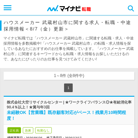
ハウスメーカー 武蔵村山市に関する求人・転職・中途
採用情報＜8/7（金）更新＞
マイナビ転職では「ハウスメーカー 武蔵村山市」に関連する転職・求人・中途
採用情報を多数掲載中!「ハウスメーカー 武蔵村山市」の転職・求人情報を探
しているあなたにおすすめのお仕事を掲載しています。「ハウスメーカー 武蔵
村山市」に関連するキーワードからも転職・求人情報をお探しいただけるの
で、あなたにぴったりのお仕事を見つけてみてください!
1～8件 (全8件中)
1
株式会社大空リサイクルセンター | ★ワークライフバランス◎★有給消化率
90.4％以上！★賞与年3回
未経験OK【営業職】既存顧客対応がベース！残業月10時間程
度！
正社員
急募
転勤なし
情報更新日：2026/06/26
終了予定日：
2026/12/17