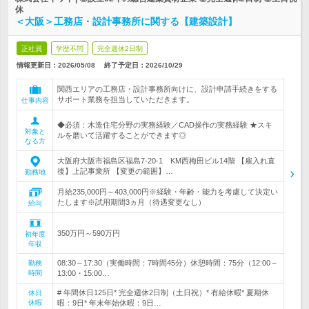
休
＜大阪＞工務店・設計事務所に関する【建築設計】
正社員
学歴不問
完全週休2日制
情報更新日：2026/05/08
終了予定日：
2026/10/29
関西エリアの工務店・設計事務所向けに、設計申請手続きをする
サポート業務を担当していただきます。
仕事内容
◆必須：木造住宅分野の実務経験／CAD操作の実務経験 ★スキ
対象と
ルを磨いて活躍することができます◎
なる方
大阪府大阪市福島区福島7‐20‐1 KM西梅田ビル14階 【雇入れ直
後】上記事業所 【変更の範囲】…
勤務地
月給235,000円～403,000円※経験・年齢・能力を考慮して決定い
たします※試用期間3ヵ月（待遇変更なし）
給与
350万円～590万円
初年度
年収
08:30～17:30（実働時間：7時間45分）休憩時間：75分（12:00～
勤務
時間
13:00・15:00…
# 年間休日125日* 完全週休2日制（土日祝）* 有給休暇* 夏期休
休日
休暇
暇：9日* 年末年始休暇：9日…