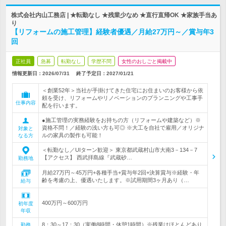
株式会社内山工務店 | ★転勤なし ★残業少なめ ★直行直帰OK ★家族手当あ
り
【リフォームの施工管理】経験者優遇／月給27万円～／賞与年3
回
正社員
急募
転勤なし
学歴不問
女性のおしごと掲載中
情報更新日：2026/07/31
終了予定日：
2027/01/21
＜創業52年＞当社が手掛けてきた住宅にお住まいのお客様から依
頼を受け、リフォームやリノベーションのプランニングや工事手
仕事内容
配を行います。
●施工管理の実務経験をお持ちの方（リフォームや建築など）※
資格不問！／経験の浅い方も可◎ ※大工を自社で雇用／オリジナ
対象と
ルの家具の製作も可能！
なる方
＜転勤なし／UIターン歓迎＞ 東京都武蔵村山市大南3－134－7
【アクセス】 西武拝島線『武蔵砂…
勤務地
月給27万円～45万円+各種手当+賞与年2回+決算賞与※経験・年
齢を考慮の上、優遇いたします。※試用期間3ヶ月あり（…
給与
400万円～600万円
初年度
年収
8：30～17：30（実働8時間・休憩1時間）※残業はほとんどあり
勤務