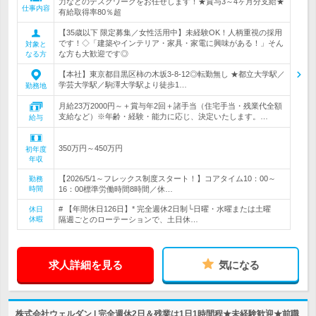
力などのデスクワークをお任せします！★賞与3～4ヶ月分支給★
仕事内容
有給取得率80％超
【35歳以下 限定募集／女性活用中】未経験OK！人柄重視の採用
です！◇「建築やインテリア・家具・家電に興味がある！」そん
対象と
な方も大歓迎です◎
なる方
【本社】東京都目黒区柿の木坂3-8-12◎転勤無し ★都立大学駅／
学芸大学駅／駒澤大学駅より徒歩1…
勤務地
月給23万2000円～＋賞与年2回＋諸手当（住宅手当・残業代全額
支給など）※年齢・経験・能力に応じ、決定いたします。…
給与
350万円～450万円
初年度
年収
【2026/5/1～フレックス制度スタート！】コアタイム10：00～
勤務
時間
16：00標準労働時間8時間／休…
# 【年間休日126日】* 完全週休2日制└日曜・水曜または土曜
休日
休暇
隔週ごとのローテーションで、土日休…
求人詳細を見る
気になる
株式会社ウェルダン | 完全週休2日＆残業は1日1時間程★未経験歓迎★前職