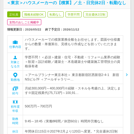
＜東京＞ハウスメーカーの【積算】／土・日完休2日・転勤なし
正社員
職種未経験OK
転勤なし
学歴不問
完全週休2日制
女性のおしごと掲載中
情報更新日：2026/05/22
終了予定日：
2026/11/12
ハウスメーカーでの積算業務全般をお任せします。図面や仕様書
からの数量・単価算出、見積もり作成などを担っていただきま
仕事内容
す。
学歴不問！＜必須＞建築・住宅・不動産・リフォーム業界の経験
＜歓迎＞設計経験／建築士・木造建築士や建築施工管理技士の資
対象と
格保有者
なる方
＜アールプランナー東京本社＞ 東京都新宿区西新宿2-4-1 新宿
NSビル7F ＜アールギャラリー…
勤務地
月給300,000円～400,000円※経験・スキルを考慮の上、決定しま
す※固定残業代(75,713円～100,91…
給与
500万円～700万円
初年度
年収
勤務
9:45～18:45（実働8時間／休憩60分）時間外労働なし
時間
年間休日115日※2027年2月より120日へ変更。* 完全週休2日制
休日