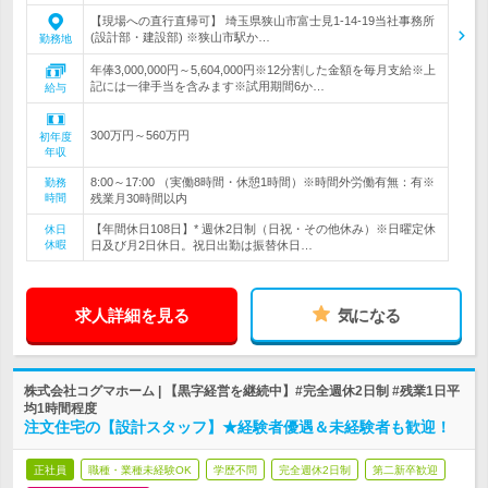
【現場への直行直帰可】 埼玉県狭山市富士見1-14-19当社事務所
(設計部・建設部) ※狭山市駅か…
勤務地
年俸3,000,000円～5,604,000円※12分割した金額を毎月支給※上
記には一律手当を含みます※試用期間6か…
給与
300万円～560万円
初年度
年収
8:00～17:00 （実働8時間・休憩1時間）※時間外労働有無：有※
勤務
時間
残業月30時間以内
【年間休日108日】* 週休2日制（日祝・その他休み）※日曜定休
休日
休暇
日及び月2日休日。祝日出勤は振替休日…
求人詳細を見る
気になる
株式会社コグマホーム | 【黒字経営を継続中】#完全週休2日制 #残業1日平
均1時間程度
注文住宅の【設計スタッフ】★経験者優遇＆未経験者も歓迎！
正社員
職種・業種未経験OK
学歴不問
完全週休2日制
第二新卒歓迎