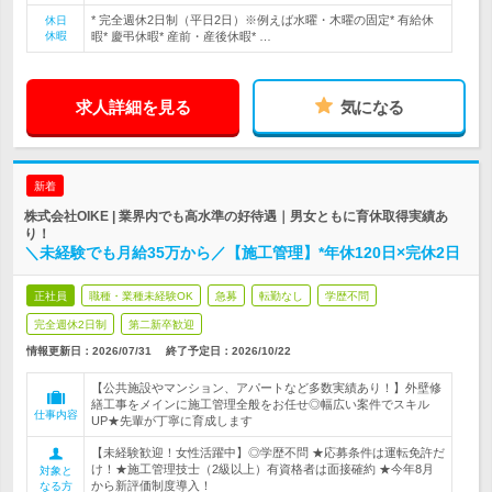
* 完全週休2日制（平日2日）※例えば水曜・木曜の固定* 有給休
休日
休暇
暇* 慶弔休暇* 産前・産後休暇* …
求人詳細を見る
気になる
新着
株式会社OIKE | 業界内でも高水準の好待遇｜男女ともに育休取得実績あ
り！
＼未経験でも月給35万から／【施工管理】*年休120日×完休2日
正社員
職種・業種未経験OK
急募
転勤なし
学歴不問
完全週休2日制
第二新卒歓迎
情報更新日：2026/07/31
終了予定日：
2026/10/22
【公共施設やマンション、アパートなど多数実績あり！】外壁修
繕工事をメインに施工管理全般をお任せ◎幅広い案件でスキル
仕事内容
UP★先輩が丁寧に育成します
【未経験歓迎！女性活躍中】◎学歴不問 ★応募条件は運転免許だ
け！★施工管理技士（2級以上）有資格者は面接確約 ★今年8月
対象と
から新評価制度導入！
なる方