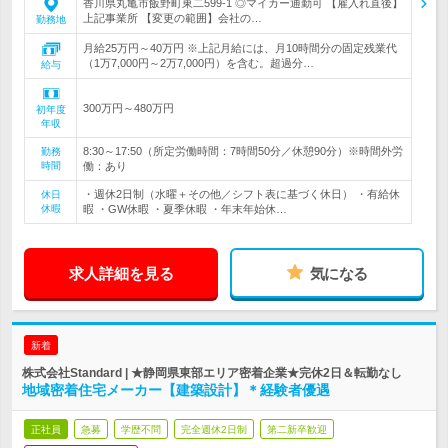
香川県丸亀市飯野町東二599-1 ◎マイカー通勤可 【雇入れ直後】
上記事業所 【変更の範囲】会社の…
勤務地
月給25万円～40万円 ※上記月給には、月10時間分の固定残業代
（1万7,000円～2万7,000円）を含む。超過分…
給与
300万円～480万円
初年度
年収
8:30～17:50（所定労働時間：7時間50分／休憩90分）※時間外労
勤務
時間
働：あり
・週休2日制（水曜＋その他／シフト表に基づく休日） ・有給休
休日
休暇
暇 ・GW休暇 ・夏季休暇 ・年末年始休…
求人詳細を見る
気になる
新着
株式会社Standard | ★静岡県東部エリア密着企業★完休2日＆転勤なし
地域密着住宅メーカー【建築設計】＊経験者優遇
正社員
急募
学歴不問
完全週休2日制
第二新卒歓迎