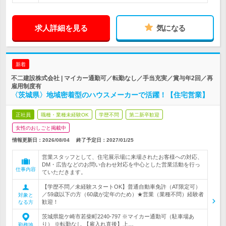
求人詳細を見る
気になる
新着
不二建設株式会社 | マイカー通勤可／転勤なし／手当充実／賞与年2回／再
雇用制度有
〈茨城県〉地域密着型のハウスメーカーで活躍！【住宅営業】
正社員
職種・業種未経験OK
学歴不問
第二新卒歓迎
女性のおしごと掲載中
情報更新日：2026/08/04
終了予定日：
2027/01/25
営業スタッフとして、住宅展示場に来場されたお客様への対応、
DM・広告などのお問い合わせ対応を中心とした営業活動を行っ
仕事内容
ていただきます。
【学歴不問／未経験スタートOK】普通自動車免許（AT限定可）
／59歳以下の方（60歳が定年のため）★営業（業種不問）経験者
対象と
歓迎！
なる方
茨城県龍ケ崎市若柴町2240-797 ※マイカー通勤可（駐車場あ
り） ※転勤なし 【雇入れ直後】上…
勤務地