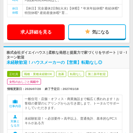
均残業時間30時間ほど。
【休日】完全週休2日制(火水)【休暇】* 年末年始休暇* 有給休暇*
休日
休暇
特別休暇* 産前産後休暇* 育…
求人詳細を見る
気になる
株式会社ダイエイハウス | 柔軟な発想と提案力で家づくりをサポート｜U・I
ターン歓迎
未経験歓迎！ハウスメーカーの【営業】転勤なし◎
正社員
職種・業種未経験OK
急募
転勤なし
第二新卒歓迎
女性のおしごと掲載中
情報更新日：2026/07/28
終了予定日：
2027/01/18
一般住宅・店舗・オフィス・商業施設まで幅広く携われます！お
客様の要望のヒアリングからお引き渡しまで、トータルでサポー
仕事内容
トしていただきます。
未経験歓迎！＜必須要件＞高卒以上、普通免許、基本的なPCス
対象と
キルがある方
なる方