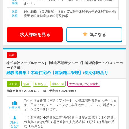
時間
ません。
週休2日制（毎週日曜・祝日）GW夏季休暇年末年始休暇有給休暇
休日
休暇
慶弔休暇産前産後休暇育児休暇
求人詳細を見る
気になる
新着
株式会社アップルホーム | 【狭山不動産グループ】地域密着のハウスメーカ
ーで活躍！
経験者募集！木造住宅の【建築施工管理】/長期休暇あり
正社員
急募
転勤なし
学歴不問
女性のおしごと掲載中
情報更新日：2026/04/17
終了予定日：
2026/10/15
当社の注文住宅（戸建て/アパート）の施工管理業務をお任せしま
す。戸建てのリノベーションから非住宅のリフォーム、断熱リフ
仕事内容
ォームまで手掛けます。
【学歴不問】◆建築施工管理経験者 ※建築施工管理技士や建築士
の有資格者は歓迎 ★黒字経営で安定感抜群 ★頑張りは昇給に反
対象と
映 ★転勤なし
なる方