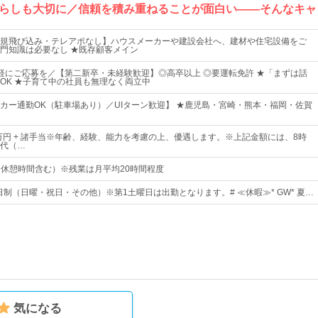
らしも大切に／信頼を積み重ねることが面白い――そんなキャ
規飛び込み・テレアポなし】ハウスメーカーや建設会社へ、建材や住宅設備をご
門知識は必要なし ★既存顧客メイン
軽にご応募を／【第二新卒・未経験歓迎】◎高卒以上 ◎要運転免許 ★「まずは話
OK ★子育て中の社員も無理なく両立中
カー通勤OK（駐車場あり）／UIターン歓迎】 ★鹿児島・宮崎・熊本・福岡・佐賀
0万円 + 諸手当※年齢、経験、能力を考慮の上、優遇します。※上記金額には、8時
代（…
0（休憩時間含む）※残業は月平均20時間程度
日制（日曜・祝日・その他）※第1土曜日は出勤となります。# ≪休暇≫* GW* 夏…
気になる