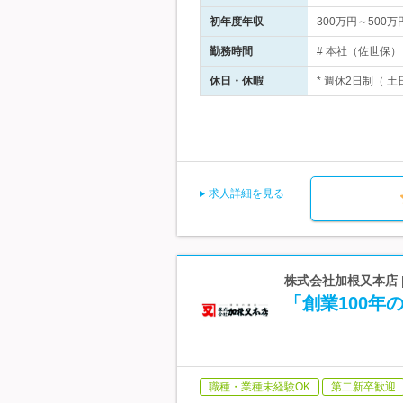
初年度年収
300万円～500万
勤務時間
# 本社（佐世保）・
休日・休暇
* 週休2日制（ 
求人詳細を見る
株式会社加根又本店 |
「創業100
職種・業種未経験OK
第二新卒歓迎