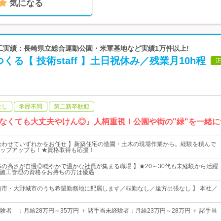
気になる
施工実績：長崎県立総合運動公園・米軍基地など実績1万件以上!
くる【 技術staff 】土日祝休み／残業月10h程
なし
学歴不問
第二新卒歓迎
なくても大丈夫やけん◎』人柄重視！公園や街の"緑"を一緒
合わせていずれかをお任せ 】新築住宅の造園・土木の現場作業から。経験を積んで
ップアップも！★資格取得も応援！
率の高さが自慢◎穏やかで温かな社員が集まる職場 】★20～30代も未経験から活躍
木施工管理の資格をお持ちの方は優遇
崎市・大野城市のうち希望勤務地に配属します／転勤なし／遠方出張なし 】 本社／
者 ：月給28万円～35万円 ＋ 諸手当未経験者：月給23万円～28万円 ＋ 諸手当