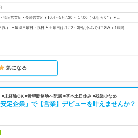
円
福岡営業所・長崎営業所▼10月～5月7:30 ～ 17:00（ 休憩あり* ）▼…
土日祝 ）┗ 毎週日曜日・祝日┗ 土曜日は月に2～3回お休みです* GW（ 1週間…
気になる
 ■未経験OK ■希望勤務地へ配属 ■基本土日休み ■残業少なめ
年の安定企業」で【営業】デビューを叶えませんか？