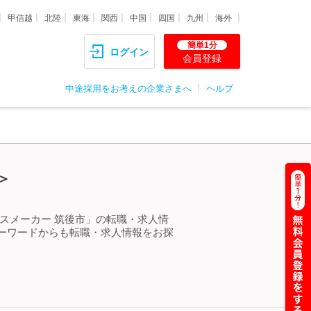
甲信越
北陸
東海
関西
中国
四国
九州
海外
簡単1分
ログイン
会員登録
中途採用をお考えの企業さまへ
ヘルプ
＞
スメーカー 筑後市」の転職・求人情
ーワードからも転職・求人情報をお探