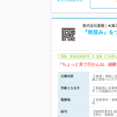
求人詳細を見る
株式会社庭建 | ★
『街並み』をつ
職種・業種未経験OK
急募
転勤
『ちょっと見て行かんね、経験
仕事内容
【 希望・適性に
施工管理へのステ
対象となる方
【 勤続長い定着
中！◎造園or土
勤務地
【 佐世保市・長
長…
給与
【福岡営業所】経験
【本社・長崎営…