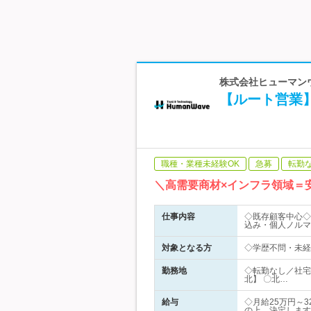
株式会社ヒューマンウ
【ルート営業】
職種・業種未経験OK
急募
転勤
＼高需要商材×インフラ領域＝
仕事内容
◇既存顧客中心◇
込み・個人ノルマ
対象となる方
◇学歴不問・未経
勤務地
◇転勤なし／社宅
北】 〇北…
給与
◇月給25万円～
の上、決定します