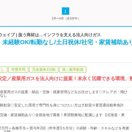
1
1件〜5件（全5件中）
ェイブ | 扱う商材は…インフラを支える法人向けガス
未経験OK/転勤なし/土日祝休/社宅・家賃補助あ
なし
学歴不問
完全週休2日制
第二新卒歓迎
安定／産業用ガスを法人向けに提案！末永く活躍できる環境、
産業用ガスの提案・納品・交換・残量管理などをお任せします◇テレアポ・飛び
なし
験歓迎◇安定した環境で専門性を身につけたい方は大歓迎※要普通自動車免許
完備・家賃補助あり◇全国各地で募集！希望勤務地に配属します 【北海道・東
32万円＋各種手当＋賞与年2回（昨年度3カ月分）※経験・年齢・スキルなどを考慮
。※時…