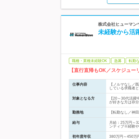
株式会社ヒューマンウェ
未経験から活
職種・業種未経験OK
急募
転勤
【直行直帰もOK／スケジュー
仕事内容
【ノルマなし／既
している求職者と
対象となる方
【20～30代活
が好きな方は存分
勤務地
【転勤なし／神田
給与
月給：25万円～
ンティブ※経験や
初年度年収
380万円～450万