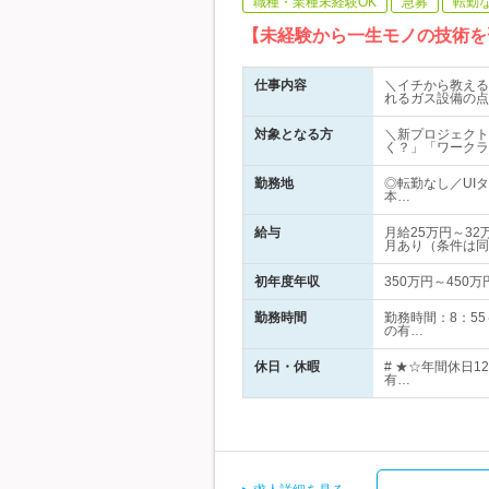
職種・業種未経験OK
急募
転勤
【未経験から一生モノの技術を
仕事内容
＼イチから教える
れるガス設備の点
対象となる方
＼新プロジェクト
く？」「ワークラ
勤務地
◎転勤なし／UI
本…
給与
月給25万円～3
月あり（条件は同
初年度年収
350万円～450万
勤務時間
勤務時間：8：5
の有…
休日・休暇
# ★☆年間休日1
有…