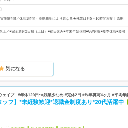
円
55（実働8時間／休憩1時間）※勤務地により異なる★残業は月5～10時間程度！原則
日以上／■完全週休2日制（土日）■祝日休み■年末年始休暇■GW休暇■夏季休暇■慶弔
気になる
イブ | #年休120日~#残業少なめ #完休2日 #昨年賞与4ヶ月 #平均年
ッフ】*未経験歓迎*退職金制度あり*20代活躍中