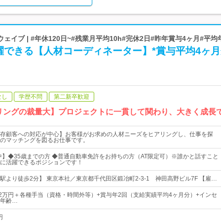
イブ | #年休120日~#残業月平均10h#完休2日#昨年賞与4ヶ月#平均
躍できる【人材コーディネーター】*賞与平均4ヶ月
なし
学歴不問
第二新卒歓迎
リングの裁量大】プロジェクトに一貫して関わり、大きく成長
存顧客への対応が中心】お客様がお求めの人材ニーズをヒアリングし、仕事を探
のマッチングを図るお仕事です。
躍中】◆35歳までの方 ◆普通自動車免許をお持ちの方（AT限定可）※誰かと話すこと
に活躍できるポジションです！
駅より徒歩2分】 東京本社／東京都千代田区鍛冶町2-3-1 神田高野ビル7F 【雇…
32万円＋各種手当（資格・時間外等）+賞与年2回（支給実績平均4ヶ月分）+インセ
年齢…
円