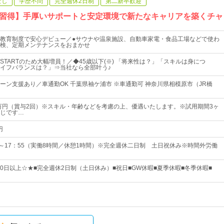
なし
学歴不問
完全週休2日制
第二新卒歓迎
習得】手厚いサポートと安定環境で新たなキャリアを築くチャ
教育制度で安心デビュー／●サウナや温泉施設、自動車家電・食品工場などで使わ
検、定期メンテナンスをおまかせ
STARTのため大幅増員！／◆45歳以下(※) 「将来性は？」「スキルは身につ
イフバランスは？」⇒当社なら全部叶う♪
ターン支援あり／車通勤OK 千葉県袖ケ浦市 ※車通勤可 神奈川県相模原市（JR橋
2万円（賞与2回）※スキル・年齢などを考慮の上、優遇いたします。※試用期間3ヶ
じです…
円
5～17：55（実働8時間／休憩1時間）※完全週休二日制 土日祝休み※時間外労働
20日以上☆★■完全週休2日制（土日休み）■祝日■GW休暇■夏季休暇■冬季休暇■