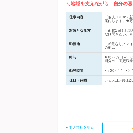
＼地域を支えながら、自分の暮
仕事内容
【個人ノルマ・新
案内します。★専
対象となる方
＼面接1回！お気
だけ聞きたい」も
勤務地
【転勤なし／マイ
の拠…
給与
月給22万円～3
間分の 固定残業
勤務時間
8：30～17：3
休日・休暇
# ≪休日≫週休2
求人詳細を見る