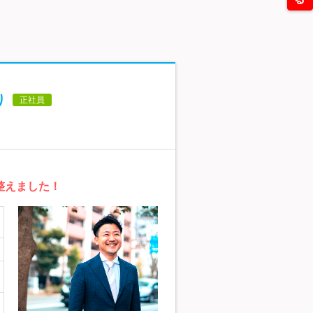
り
正社員
整えました！