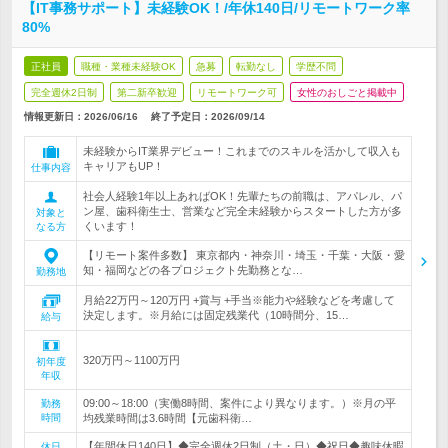
【IT事務サポート】未経験OK！/年休140日/リモートワーク率
80%
正社員
職種・業種未経験OK
急募
転勤なし
学歴不問
完全週休2日制
第二新卒歓迎
リモートワーク可
女性のおしごと掲載中
情報更新日：2026/06/16
終了予定日：
2026/09/14
未経験からIT業界デビュー！これまでのスキルを活かして収入も
キャリアもUP！
仕事内容
社会人経験1年以上あればOK！先輩たちの前職は、アパレル、パ
ン屋、歯科衛生士、営業など完全未経験からスタートした方が多
対象と
くいます！
なる方
【リモート案件多数】 東京都内・神奈川・埼玉・千葉・大阪・愛
知・福岡などの各プロジェクト先勤務とな…
勤務地
月給22万円～120万円 +賞与 +手当※能力や経験などを考慮して
決定します。※月給には固定残業代（10時間分、15…
給与
320万円～1100万円
初年度
年収
09:00～18:00（実働8時間、案件により異なります。）※月の平
勤務
時間
均残業時間は3.6時間【元歯科衛…
【年間休日140日】◆完全週休2日制（土・日）◆祝日◆趣味休暇
休日