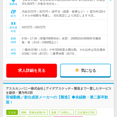
月5,000円！夕食弁当付き♪…
勤務地
月給24万円～30万円＋ 諸手当（残業・食事など）＋ 賞与年2回※
スキルや経験を考慮し、当社規定により決定します※試…
給与
420万円～550万円
初年度
年収
8:30～17:30（実働7時間40分）休憩：1時間20分時間外労働有
勤務
時間
無：有（月10～25時間ほど）
◇週休2日制（土日）※年3回程度土曜出勤。それ以外は完全週休
休日
休暇
2日制◇GW（約7日）◇夏季休暇（約7日…
求人詳細を見る
気になる
アスカカンパニー株式会社 | アイデアスケッチ～製造まで一貫したサービス
を提供・賞与年2回
宮城勤務／射出成形メーカーの【製造】◆未経験・第二新卒歓
迎！
正社員
職種・業種未経験OK
急募
転勤なし
完全週休2日制