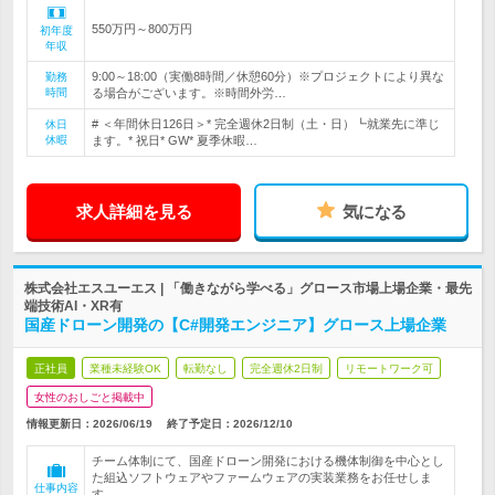
550万円～800万円
初年度
年収
9:00～18:00（実働8時間／休憩60分）※プロジェクトにより異な
勤務
時間
る場合がございます。※時間外労…
# ＜年間休日126日＞* 完全週休2日制（土・日）┗就業先に準じ
休日
休暇
ます。* 祝日* GW* 夏季休暇…
求人詳細を見る
気になる
株式会社エスユーエス | 「働きながら学べる」グロース市場上場企業・最先
端技術AI・XR有
国産ドローン開発の【C#開発エンジニア】グロース上場企業
正社員
業種未経験OK
転勤なし
完全週休2日制
リモートワーク可
女性のおしごと掲載中
情報更新日：2026/06/19
終了予定日：
2026/12/10
チーム体制にて、国産ドローン開発における機体制御を中心とし
た組込ソフトウェアやファームウェアの実装業務をお任せしま
仕事内容
す。