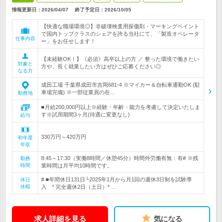
情報更新日：2026/04/07
終了予定日：
2026/10/05
【快適な職場環境◎】非破壊検査用探傷剤・マーキングペイント
で国内トップクラスのシェアを誇る当社にて、「製造オペレータ
仕事内容
ー」をお任せします！
【未経験OK！】《必須》高卒以上の方 ／ 整った環境で働きたい
対象と
方や、長く就業したい方はぜひご応募ください◎
なる方
成田工場 千葉県成田市吉岡681-4 ※マイカー＆自転車通勤OK (駐
車場完備) ※一部従業員の在…
勤務地
■月給200,000円以上※経験・年齢・能力を考慮して決定いたしま
す※試用期間3ヶ月(待遇に変更なし)
給与
330万円～420万円
初年度
年収
8:45～17:30（実働8時間／休憩45分）時間外労働有無：有# ※残
勤務
時間
業時間は月平均10時間です。
# ■年間休日131日└2025年1月から月1回の週休3日制を試験導
休日
休暇
入 * 完全週休2日（土日）* …
求人詳細を見る
気になる