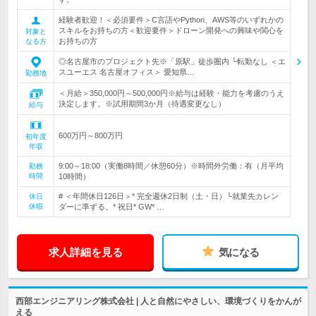
経験者歓迎！＜必須要件＞C言語やPython、AWS等のいずれかの
スキルをお持ちの方＜歓迎要件＞ドローン開発への興味や関心を
対象と
お持ちの方
なる方
◎名古屋市のプロジェクト先※「原駅」徒歩圏内 └転勤なし ＜エ
スユーエス 名古屋オフィス＞ 愛知県…
勤務地
＜月給＞350,000円～500,000円※給与は経験・能力を考慮のうえ
決定します。※試用期間3か月（待遇変更なし）
給与
600万円～800万円
初年度
年収
9:00～18:00（実働8時間／休憩60分）※時間外労働：有（月平均
勤務
時間
10時間）
# ＜年間休日126日＞* 完全週休2日制（土・日）└就業先カレン
休日
休暇
ダーに準ずる。* 祝日* GW* …
求人詳細を見る
気になる
西部エンジニアリング株式会社 | 人と自然にやさしい、環境づくりをかんが
える