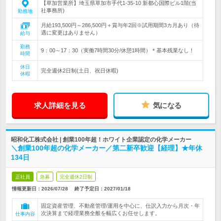
【草加営業所】埼玉県草加市手代1-35-10 新都心国際ビル1階(当
社事務所)
勤務地
月給193,500円～286,500円＋賞与年2回※試用期間3カ月あり（待
遇に変更はありません）
給与
勤務
9：00～17：30（実働7時間30分/休憩1時間）＊基本残業なし！
時間
休日
完全週休2日制(土日、祝日休暇)
休暇
求人詳細を見る
気になる
昭和化工株式会社 | 創業100年超！ホワイト企業認定の化学メーカー
＼創業100年超の化学メーカー／第二新卒歓迎【経理】★年休
134日
正社員
急募
完全週休2日制
情報更新日：2026/07/28
終了予定日：
2027/01/18
固定資産管理、不動産管理/運用を中心に、仕訳入力から月次・年
次決算まで経理業務全般を幅広くお任せします。
仕事内容