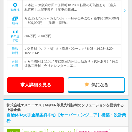
＜本社＞ 大阪府吹田市芳野町18-23 ※転勤の可能性あり 【雇入
れ直後】上記事業所 【変更の範囲…
勤務地
月給:221,750円～321,750円（一律手当を含む）基本給:200,000円
～300,000円 （学歴・職歴に…
給与
306万円～600万円
初年度
年収
# 交替制（シフト制）# ＜勤務パターン＞* 6:05～14:25* 8:20～
勤務
時間
16:25* 14:…
# ★年間休日:116日* 年に数回の休日出勤あり（代休あり）* 完全
休日
休暇
週休二日制（会社カレンダーに基…
求人詳細を見る
気になる
株式会社エスユーエス | AIやXR等最先端技術のソリューションを提供する
上場企業
自治体や大手企業案件中心【サーバーエンジニア】構築・設計業
務