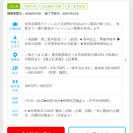
正社員
学歴不問
完全週休2日制
第二新卒歓迎
情報更新日：2026/07/30
終了予定日：
2027/01/14
化学品製造ラインにおける原料の仕込みから製品の取り出し、包
装まで一連の製造オペレーション業務を担当します。
仕事内容
＜未経験・第二新卒歓迎！＞《必須》■ 高卒以上、専修学校卒 ◆
対象と
化学の知識・工学系学科卒の方歓迎！★有給取得率80%以上
なる方
＜南さつま工場＞ 鹿児島県南さつま市加世田川畑1451 ※転勤の
可能性あり 【雇入れ直後】上記事業…
勤務地
月給:218,750円～318,750円（一律手当を含む）基本給:200,000円
～300,000円 （学歴・職歴に…
給与
306万円～500万円
初年度
年収
勤務
* 8:20～16:25■休憩:45分■時間外労働あり（月平均10時間）
時間
# ★年間休日:116日* 週休二日制（土曜、日曜）* 年に数回の土曜
休日
休暇
日・日曜日出勤あり（代休あり）…