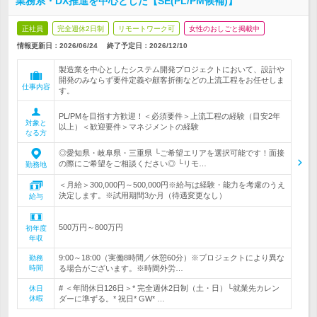
業務系・DX推進を中心とした【SE(PL/PM候補)】
正社員
完全週休2日制
リモートワーク可
女性のおしごと掲載中
情報更新日：2026/06/24
終了予定日：
2026/12/10
製造業を中心としたシステム開発プロジェクトにおいて、設計や
開発のみならず要件定義や顧客折衝などの上流工程をお任せしま
仕事内容
す。
PL/PMを目指す方歓迎！＜必須要件＞上流工程の経験（目安2年
対象と
以上）＜歓迎要件＞マネジメントの経験
なる方
◎愛知県・岐阜県・三重県 └ご希望エリアを選択可能です！面接
の際にご希望をご相談ください◎ └リモ…
勤務地
＜月給＞300,000円～500,000円※給与は経験・能力を考慮のうえ
決定します。※試用期間3か月（待遇変更なし）
給与
500万円～800万円
初年度
年収
9:00～18:00（実働8時間／休憩60分）※プロジェクトにより異な
勤務
時間
る場合がございます。※時間外労…
# ＜年間休日126日＞* 完全週休2日制（土・日）└就業先カレン
休日
休暇
ダーに準ずる。* 祝日* GW* …