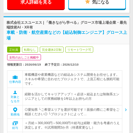
求人詳細を見る
気になる
株式会社エスユーエス | 「働きながら学べる」グロース市場上場企業・最先
端技術AI・XR有
車載・防衛・航空産業などの【組込制御エンジニア】グロース上
場
正社員
転勤なし
完全週休2日制
リモートワーク可
女性のおしごと掲載中
情報更新日：2026/06/19
終了予定日：
2026/12/10
車載機器や産業機器などの組込みシステム開発をお任せします。
スキルや希望に合わせたプロジェクトで、上流工程にも挑戦可能
仕事内容
です。
経験を活かしてキャリアアップ！＜必須＞組込または制御系エン
対象と
ジニアとしての実務経験を1年以上お持ちの方
なる方
◎愛知県 └ご希望エリアを選択可能です！面接の際にご希望をご
相談ください◎ └プロジェクトによって…
勤務地
＜月給＞300,000円～500,000円※給与は経験・能力を考慮のうえ
決定します。※試用期間3か月（待遇変更なし）
給与