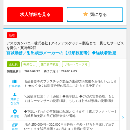
求人詳細を見る
気になる
新着
アスカカンパニー株式会社 | アイデアスケッチ～製造まで一貫したサービス
を提供・賞与年2回
宮城勤務／射出成形メーカーの【成形技術者】◆経験者歓迎
正社員
転勤なし
第二新卒歓迎
リモートワーク可
情報更新日：2026/06/12
終了予定日：
2026/12/03
食品容器等のプラスチック製品の生産技術業務をお任せいたしま
す ★ゆくゆくは医療分野の製品にも注力する予定です
仕事内容
＼経験者歓迎！／【必須】◆高卒以上 ◆CADの実務経験、もし
対象と
くはシーケンサーの使用経験、もしくは射出成形機の使用経験
なる方
◆下記いずれかの事業所に配属となります 【東北ファクトリー】
宮城県加美郡加美町孫沢東沢52番地…
勤務地
月給 250,000円～320,000円※経験・年齢・能力を考慮して決定
いたします試用期間：3ヶ月あり（待遇に変更な…
給与