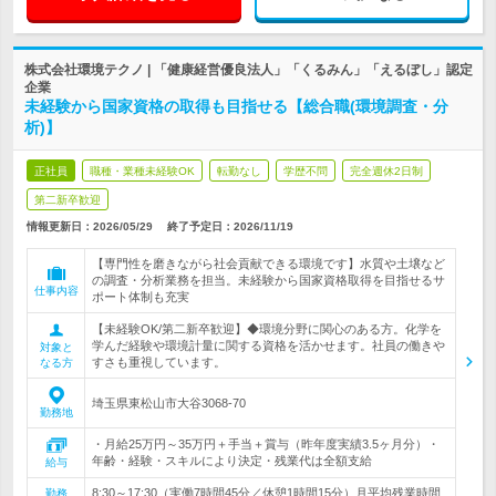
株式会社環境テクノ | 「健康経営優良法人」「くるみん」「えるぼし」認定
企業
未経験から国家資格の取得も目指せる【総合職(環境調査・分
析)】
正社員
職種・業種未経験OK
転勤なし
学歴不問
完全週休2日制
第二新卒歓迎
情報更新日：2026/05/29
終了予定日：
2026/11/19
【専門性を磨きながら社会貢献できる環境です】水質や土壌など
の調査・分析業務を担当。未経験から国家資格取得を目指せるサ
仕事内容
ポート体制も充実
【未経験OK/第二新卒歓迎】◆環境分野に関心のある方。化学を
学んだ経験や環境計量に関する資格を活かせます。社員の働きや
対象と
すさも重視しています。
なる方
埼玉県東松山市大谷3068-70
勤務地
・月給25万円～35万円＋手当＋賞与（昨年度実績3.5ヶ月分）・
年齢・経験・スキルにより決定・残業代は全額支給
給与
8:30～17:30（実働7時間45分／休憩1時間15分）月平均残業時間
勤務