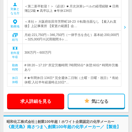
＜第二新卒歓迎！＞《必須》■ 月次決算レベルの経理経験 ■ 日商
対象と
簿記2級 ■ 高卒以上 ★年休134日
なる方
＜本社＞ 大阪府吹田市芳野町18-23 ※転勤当面なし 【雇入れ直
後】上記事業所 【変更の範囲】会…
勤務地
月給:221,750円～346,750円（一律手当を含む）基本給:200,000円
～325,000円※試用期間:6ヶ…
給与
306万円～600万円
初年度
年収
# 08:20～17:15* 所定労働時間:7時間55分* 休憩:60分* 時間外労働
勤務
時間
あり
# ★年間休日:134日* 完全週休二日制（土曜・日曜・祝日）* 有給
休日
休暇
休暇:入社半年経過時点10日*…
求人詳細を見る
気になる
昭和化工株式会社 | 創業100年超！ホワイト企業認定の化学メーカー
《鹿児島》南さつま＼創業100年超の化学メーカー／【製造】