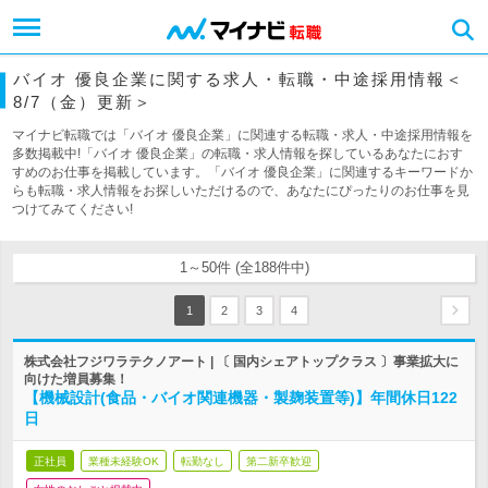
バイオ 優良企業に関する求人・転職・中途採用情報＜
8/7（金）更新＞
マイナビ転職では「バイオ 優良企業」に関連する転職・求人・中途採用情報を
多数掲載中!「バイオ 優良企業」の転職・求人情報を探しているあなたにおす
すめのお仕事を掲載しています。「バイオ 優良企業」に関連するキーワードか
らも転職・求人情報をお探しいただけるので、あなたにぴったりのお仕事を見
つけてみてください!
1～50件 (全188件中)
1
2
3
4
株式会社フジワラテクノアート | 〔 国内シェアトップクラス 〕事業拡大に
向けた増員募集！
【機械設計(食品・バイオ関連機器・製麹装置等)】年間休日122
日
正社員
業種未経験OK
転勤なし
第二新卒歓迎