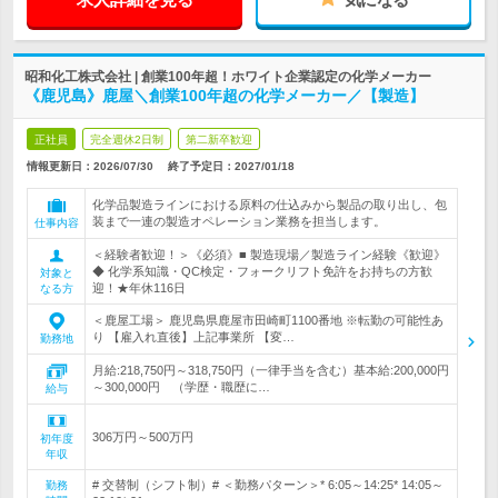
昭和化工株式会社 | 創業100年超！ホワイト企業認定の化学メーカー
《鹿児島》鹿屋＼創業100年超の化学メーカー／【製造】
正社員
完全週休2日制
第二新卒歓迎
情報更新日：2026/07/30
終了予定日：
2027/01/18
化学品製造ラインにおける原料の仕込みから製品の取り出し、包
装まで一連の製造オペレーション業務を担当します。
仕事内容
＜経験者歓迎！＞《必須》■ 製造現場／製造ライン経験《歓迎》
◆ 化学系知識・QC検定・フォークリフト免許をお持ちの方歓
対象と
迎！★年休116日
なる方
＜鹿屋工場＞ 鹿児島県鹿屋市田崎町1100番地 ※転勤の可能性あ
り 【雇入れ直後】上記事業所 【変…
勤務地
月給:218,750円～318,750円（一律手当を含む）基本給:200,000円
～300,000円 （学歴・職歴に…
給与
306万円～500万円
初年度
年収
# 交替制（シフト制）# ＜勤務パターン＞* 6:05～14:25* 14:05～
勤務