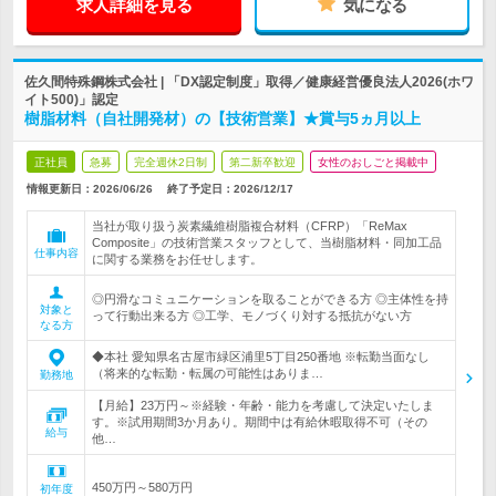
求人詳細を見る
気になる
佐久間特殊鋼株式会社 | 「DX認定制度」取得／健康経営優良法人2026(ホワ
イト500)」認定
樹脂材料（自社開発材）の【技術営業】★賞与5ヵ月以上
正社員
急募
完全週休2日制
第二新卒歓迎
女性のおしごと掲載中
情報更新日：2026/06/26
終了予定日：
2026/12/17
当社が取り扱う炭素繊維樹脂複合材料（CFRP）「ReMax
Composite」の技術営業スタッフとして、当樹脂材料・同加工品
仕事内容
に関する業務をお任せします。
◎円滑なコミュニケーションを取ることができる方 ◎主体性を持
対象と
って行動出来る方 ◎工学、モノづくり対する抵抗がない方
なる方
◆本社 愛知県名古屋市緑区浦里5丁目250番地 ※転勤当面なし
（将来的な転勤・転属の可能性はありま…
勤務地
【月給】23万円～※経験・年齢・能力を考慮して決定いたしま
す。※試用期間3か月あり。期間中は有給休暇取得不可（その
給与
他…
450万円～580万円
初年度