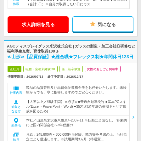
休暇
（合計5日）※自分の取得したい日にカス…
求人詳細を見る
気になる
AGCディスプレイグラス米沢株式会社 | ガラスの製造・加工会社◎研修など
福利厚生充実、育休取得100％
≪山形≫【品質保証】★総合職★フレックス制★年間休日123日
正社員
職種・業種未経験OK
第二新卒歓迎
女性のおしごと掲載中
情報更新日：2026/07/13
終了予定日：
2026/12/17
製品の品質管理及び品質保証業務全般をお任せいたします。未経
験からでも丁寧に指導しますのでご安心ください。
仕事内容
【大卒以上／経験不問】≪必須≫■普通自動車免許 ■基本PCスキ
ル(Excel・PowerPoint・Word) ■35才迄(若年層の長期キャリア形
対象と
成を図るため)
なる方
本社／山形県米沢市八幡原4-2837-11 ※転勤は当面なし。 将来的
には国内関係会社へ3年程度の…
勤務地
月給：245,800円～300,000円※経験、能力等を考慮の上、当社規
定により優遇します。※試用期間3ヵ月（待遇変…
給与