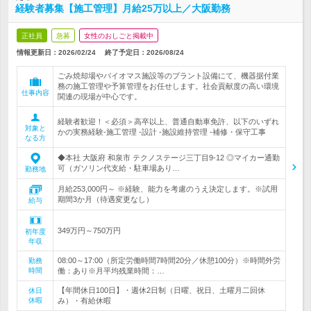
経験者募集【施工管理】月給25万以上／大阪勤務
正社員
急募
女性のおしごと掲載中
情報更新日：2026/02/24
終了予定日：
2026/08/24
ごみ焼却場やバイオマス施設等のプラント設備にて、機器据付業
務の施工管理や予算管理をお任せします。社会貢献度の高い環境
仕事内容
関連の現場が中心です。
経験者歓迎！＜必須＞高卒以上、普通自動車免許、以下のいずれ
対象と
かの実務経験‐施工管理 ‐設計 ‐施設維持管理 ‐補修・保守工事
なる方
◆本社 大阪府 和泉市 テクノステージ三丁目9-12 ◎マイカー通勤
可（ガソリン代支給・駐車場あり…
勤務地
月給253,000円～ ※経験、能力を考慮のうえ決定します。※試用
期間3か月（待遇変更なし）
給与
349万円～750万円
初年度
年収
08:00～17:00（所定労働時間7時間20分／休憩100分）※時間外労
勤務
時間
働：あり※月平均残業時間：…
【年間休日100日】・週休2日制（日曜、祝日、土曜月二回休
休日
休暇
み）・有給休暇