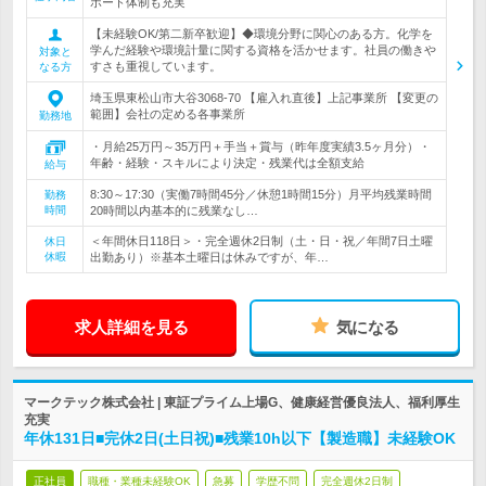
ポート体制も充実
【未経験OK/第二新卒歓迎】◆環境分野に関心のある方。化学を
学んだ経験や環境計量に関する資格を活かせます。社員の働きや
対象と
すさも重視しています。
なる方
埼玉県東松山市大谷3068-70 【雇入れ直後】上記事業所 【変更の
範囲】会社の定める各事業所
勤務地
・月給25万円～35万円＋手当＋賞与（昨年度実績3.5ヶ月分）・
年齢・経験・スキルにより決定・残業代は全額支給
給与
8:30～17:30（実働7時間45分／休憩1時間15分）月平均残業時間
勤務
時間
20時間以内基本的に残業なし…
＜年間休日118日＞・完全週休2日制（土・日・祝／年間7日土曜
休日
休暇
出勤あり）※基本土曜日は休みですが、年…
求人詳細を見る
気になる
マークテック株式会社 | 東証プライム上場G、健康経営優良法人、福利厚生
充実
年休131日■完休2日(土日祝)■残業10h以下【製造職】未経験OK
正社員
職種・業種未経験OK
急募
学歴不問
完全週休2日制