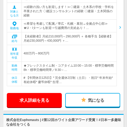
≪経験の浅い方も歓迎します！≫◇建築・土木系の学校・学科を
卒業された方 ◇建設コンサルタントの経験 ◇建築・土木関係の
対象と
経験
なる方
≪希望を考慮して配属／帯広・札幌・幕別→全拠点中心部≫
★U・Iターンも歓迎⇒引越費用の支給あり！…
勤務地
【未経験者】月給210,000円～290,000円 ＋ 各種手当【経験者】
月給230,000円～430,000円 ＋…
給与
400万円～800万円
初年度
年収
★フレックスタイム制・コアタイム10:00～15:00・標準労働時間
勤務
時間
8h・標準労働時間帯／8:30～…
# 【年間休日125日】* 完全週休2日制（土日）・祝日* 年末年始*
休日
休暇
有給休暇* 慶弔休暇* 生理…
求人詳細を見る
気になる
株式会社Euphonauts | #第12回ホワイト企業アワード受賞！#日本一多趣味
な会社をつくる