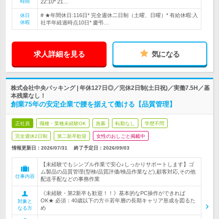
時間
22:10* 21…
# ★年間休日:116日* 完全週休二日制（土曜、日曜）* 有給休暇:入
休日
休暇
社半年経過時点10日* 慶弔…
求人詳細を見る
気になる
株式会社中央パッキング | 年休127日◎／完休2日制(土日祝)／実働7.5H／基
本残業なし！
創業75年の安定企業で腰を据えて働ける【品質管理】
正社員
職種・業種未経験OK
急募
転勤なし
学歴不問
完全週休2日制
第二新卒歓迎
女性のおしごと掲載中
情報更新日：2026/07/31
終了予定日：
2026/09/03
【未経験でもシンプル作業で安心♪しっかりサポートします】ゴ
ム製品の品質管理(型検/品質評価/検品作業など),顧客対応,その他
仕事内容
配送手配などの事務作業
《未経験・第2新卒も歓迎！！》基本的なPC操作ができれば
OK★ 必須：40歳以下の方※若年層の長期キャリア形成を図るた
対象と
め
なる方