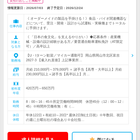
女性のおしごと掲載中
情報更新日：2026/07/03
終了予定日：
2026/12/24
《 オーダーメイドの製品を手掛ける！》食品・バイオ関連機器な
どについて、受注・開発・設計から試運転・実稼働までトータル
仕事内容
に手掛けます。
《 「日本の食文化」を支えるやりがい 》◆応募条件：産業機
械・設備の設計経験がある方／要普通自動車運転免許（AT限定
対象と
可）／高卒以上
なる方
【U・Iターン歓迎／マイカー通勤可】 岡山県岡山市北区富吉
2827-3 【雇入れ直後】上記事業所…
勤務地
月給 210,000円～379,000円 ＋ 諸手当【高専・大卒以上】月給
230,000円以上＋諸手当【高卒以上】月…
給与
420万円～650万円
初年度
年収
8：00～16：45※所定労働時間8時間 休憩45分（12：00～12：
勤務
時間
45）※時間外労働有無：有（…
年休122日＋有給10～20日* 週休2日制(土日祝）※年数回、祝日
休日
休暇
の週に土曜出社の場合あり※会社指…
求人詳細を見る
気になる