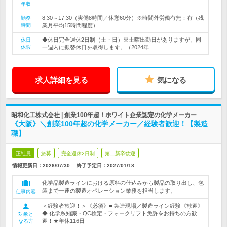
年収
8:30～17:30（実働8時間／休憩60分）※時間外労働有無：有（残
勤務
時間
業月平均15時間程度）
◆休日完全週休2日制（土・日）※土曜出勤日がありますが、同
休日
休暇
一週内に振替休日を取得します。（2024年…
求人詳細を見る
気になる
昭和化工株式会社 | 創業100年超！ホワイト企業認定の化学メーカー
《大阪》＼創業100年超の化学メーカー／経験者歓迎！【製造
職】
正社員
急募
完全週休2日制
第二新卒歓迎
情報更新日：2026/07/30
終了予定日：
2027/01/18
化学品製造ラインにおける原料の仕込みから製品の取り出し、包
装まで一連の製造オペレーション業務を担当します。
仕事内容
＜経験者歓迎！＞《必須》■ 製造現場／製造ライン経験《歓迎》
◆ 化学系知識・QC検定・フォークリフト免許をお持ちの方歓
対象と
迎！★年休116日
なる方