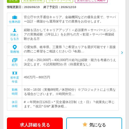
正社員
完全週休2日制
リモートワーク可
女性のおしごと掲載中
情報更新日：2026/06/19
終了予定日：
2026/12/10
官公庁や大手通信キャリア、金融機関などの優良企業で、サーバ
ー設計・構築から運用保守までの業務をお任せします。
仕事内容
経験を活かしてキャリアアップ！＜必須要件＞サーバーエンジニ
アの実務経験（1年以上）をお持ちの方＜歓迎＞サーバー構築経
対象と
験がある方
なる方
◎愛知県、岐阜県、三重県 └ご希望エリアを選択可能です！面接
の際にご希望をご相談ください◎ └転勤…
勤務地
＜月給＞250,000円～400,000円※給与は経験・能力を考慮のうえ
決定します。※試用期間3か月（待遇変更なし）
給与
450万円～800万円
初年度
年収
9:00～18:00（実働8時間／休憩60分）※プロジェクトにより異な
勤務
時間
る場合がございます。※時間外労…
# ＜年間休日126日＞* 完全週休2日制（土・日）┗就業先に準じ
休日
休暇
ます。* 祝日* GW* 夏季休暇…
求人詳細を見る
気になる