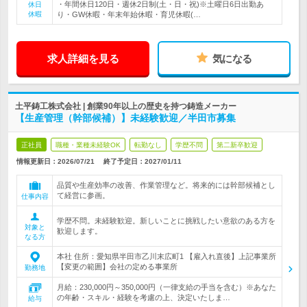
・年間休日120日・週休2日制(土・日・祝)※土曜日6日出勤あ
休日
休暇
り・GW休暇・年末年始休暇・育児休暇(…
求人詳細を見る
気になる
土平鋳工株式会社 | 創業90年以上の歴史を持つ鋳造メーカー
【生産管理（幹部候補）】未経験歓迎／半田市募集
正社員
職種・業種未経験OK
転勤なし
学歴不問
第二新卒歓迎
情報更新日：2026/07/21
終了予定日：
2027/01/11
品質や生産効率の改善、作業管理など。将来的には幹部候補とし
て経営に参画。
仕事内容
学歴不問。未経験歓迎。新しいことに挑戦したい意欲のある方を
対象と
歓迎します。
なる方
本社 住所：愛知県半田市乙川末広町1 【雇入れ直後】上記事業所
【変更の範囲】会社の定める事業所
勤務地
月給：230,000円～350,000円（一律支給の手当を含む）※あなた
の年齢・スキル・経験を考慮の上、決定いたしま…
給与