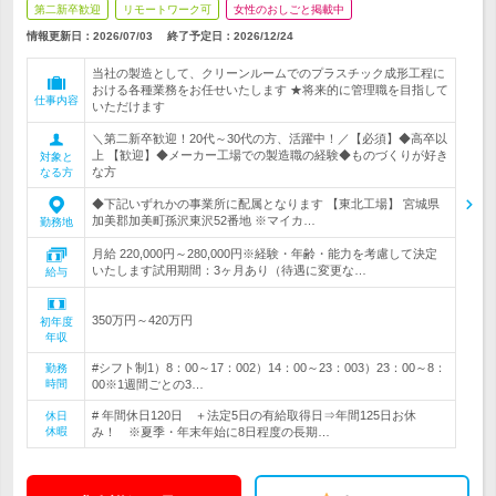
第二新卒歓迎
リモートワーク可
女性のおしごと掲載中
情報更新日：2026/07/03
終了予定日：
2026/12/24
当社の製造として、クリーンルームでのプラスチック成形工程に
おける各種業務をお任せいたします ★将来的に管理職を目指して
仕事内容
いただけます
＼第二新卒歓迎！20代～30代の方、活躍中！／【必須】◆高卒以
上 【歓迎】◆メーカー工場での製造職の経験◆ものづくりが好き
対象と
な方
なる方
◆下記いずれかの事業所に配属となります 【東北工場】 宮城県
加美郡加美町孫沢東沢52番地 ※マイカ…
勤務地
月給 220,000円～280,000円※経験・年齢・能力を考慮して決定
いたします試用期間：3ヶ月あり（待遇に変更な…
給与
350万円～420万円
初年度
年収
#シフト制1）8：00～17：002）14：00～23：003）23：00～8：
勤務
時間
00※1週間ごとの3…
# 年間休日120日 ＋法定5日の有給取得日⇒年間125日お休
休日
休暇
み！ ※夏季・年末年始に8日程度の長期…