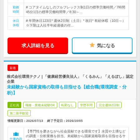
# コアタイムなしのフルフレックス制1日の標準労働時間／7時間
勤務
時間
45分1日の標準労働時間帯／8:30～…
# 年間休日123日* 週休2日制（土日）* 祝日* 有給休暇（10日～）
休日
休暇
※下限は入社半年経過後の付…
求人詳細を見る
気になる
新着
株式会社環境テクノ | 「健康経営優良法人」「くるみん」「えるぼし」認定
企業
未経験から国家資格の取得も目指せる【総合職(環境調査・分
析)】
正社員
職種・業種未経験OK
転勤なし
学歴不問
完全週休2日制
第二新卒歓迎
情報更新日：2026/07/13
終了予定日：
2026/10/05
【専門性を磨きながら社会貢献できる環境です】水質や土壌など
の調査・分析業務を担当。未経験から国家資格取得を目指せるサ
仕事内容