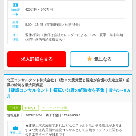
420万円～640万円
初年度
年収
勤務
8:00～16:45（実働8時間／休憩45分）
時間
週休2日制（休日は会社カレンダーによる）GW、夏季、年末年始
休日
休暇
休暇計画的有給取得日あり
求人詳細を見る
気になる
北王コンサルタント株式会社 | 《数々の受賞歴と認定が自慢の安定企業》前
職の給与を最大限保証
【建設コンサルタント】幅広い分野の経験者を募集｜賞与5～8ヵ
月
正社員
転勤なし
リモートワーク可
情報更新日：2026/07/24
終了予定日：
2026/09/24
★建築土木の経験であればどんなスキルも活かせる環境がありま
す★北海道内屈指の建設コンサルとして自然やインフラに関わる
仕事内容
公共工事すべてが対象です