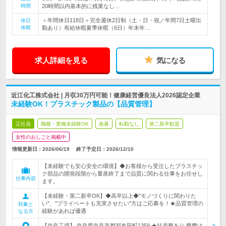
時間
20時間以内基本的に残業なし…
＜年間休日118日＞完全週休2日制（土・日・祝／年間7日土曜出
休日
休暇
勤あり）有給休暇夏季休暇（6日）年末年…
求人詳細を見る
気になる
近江化工株式会社 | 月収30万円可能！健康経営優良法人2026認定企業
未経験OK！プラスチック製品の【品質管理】
正社員
職種・業種未経験OK
急募
転勤なし
第二新卒歓迎
女性のおしごと掲載中
情報更新日：2026/06/19
終了予定日：
2026/12/10
【未経験でも安心安全の環境】◆お客様から受注したプラスチッ
ク部品の開発段階から量産終了まで品質に関わる仕事をお任せし
仕事内容
ます。
【未経験・第二新卒OK】◆高卒以上◆"モノづくりに関わりた
い"、"プライベートも充実させたい"方はご応募を！★品質管理の
対象と
経験があれば優遇
なる方
【奈良工場】 奈良県奈良市都祁友田町1359 ★社員寮あり 寮費は