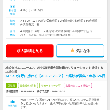
400万円～500万円
初年度
年収
# 8：00～17：00所定労働時間：7時間40分休憩時間：80分時間
勤務
時間
外労働有無：有
# 年間休日120日 ＋法定5日の有給取得日⇒年間125日お休
休日
休暇
み！ ※夏季・年末年始に8日程度の長期…
求人詳細を見る
気になる
株式会社エスユーエス | AIやXR等最先端技術のソリューションを提供する
上場企業
AI・XR分野に携わる【AIエンジニア】＊経験者募集・年休126日
正社員
完全週休2日制
リモートワーク可
女性のおしごと掲載中
情報更新日：2026/06/19
終了予定日：
2026/12/10
Web・オープン系からAI・XR領域まで、幅広いシステム開発業務
をご担当いただきます。生成AI等を用いた業務効率化にも携われ
仕事内容
ます。