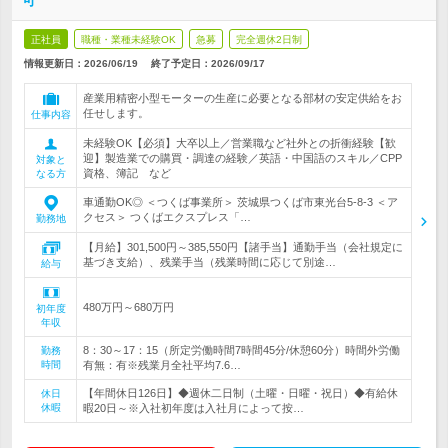
可
正社員
職種・業種未経験OK
急募
完全週休2日制
情報更新日：2026/06/19
終了予定日：
2026/09/17
産業用精密小型モーターの生産に必要となる部材の安定供給をお
任せします。
仕事内容
未経験OK【必須】大卒以上／営業職など社外との折衝経験【歓
迎】製造業での購買・調達の経験／英語・中国語のスキル／CPP
対象と
資格、簿記 など
なる方
車通勤OK◎ ＜つくば事業所＞ 茨城県つくば市東光台5-8-3 ＜ア
クセス＞ つくばエクスプレス「…
勤務地
【月給】301,500円～385,550円【諸手当】通勤手当（会社規定に
基づき支給）、残業手当（残業時間に応じて別途…
給与
480万円～680万円
初年度
年収
8：30～17：15（所定労働時間7時間45分/休憩60分）時間外労働
勤務
時間
有無：有※残業月全社平均7.6…
【年間休日126日】◆週休二日制（土曜・日曜・祝日）◆有給休
休日
休暇
暇20日～※入社初年度は入社月によって按…