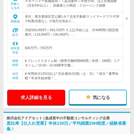
マネージャー候補採用！＜必須要件＞学歴不問、法人営業経験
対象と
（目安5年以上）、決裁者との商談・クロージング経験
なる方
本社：東京都港区芝公園1-6-7 住友不動産ランドマークプラザ3F
※転勤当面なし ※地方出張あり…
勤務地
月給500,000円～583,333円 ※上記月給には、月40時間の固定残
業代（119,000円～130,400円）…
給与
600万円～750万円
初年度
年収
# フレックスタイム制（標準労働時間8時間／休憩：1時間）コア
勤務
時間
タイム／10:00～15:00標準労働…
# 年間休日125日以上* 完全週休2日制（土・日） * 祝日 * 夏季休
休日
休暇
暇 * 年末年始休暇 * …
求人詳細を見る
気になる
株式会社アドアセット | 急成長中の不動産コンサルティング企業
恵比寿【仕入れ営業】年休130日／平均残業20H程度／経験者募
集！