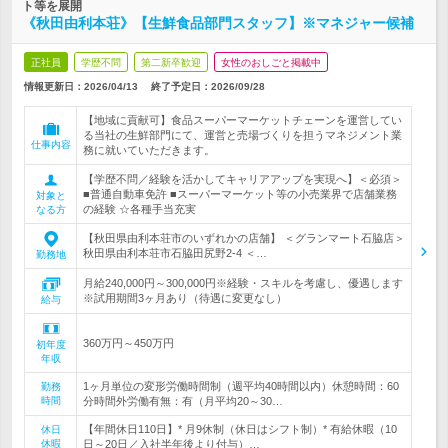
ト等を展開
《秋田由利本荘》【生鮮食品部門スタッフ】※マネジャー候補
正社員
学歴不問
第二新卒歓迎
女性のおしごと掲載中
情報更新日：2026/04/13
終了予定日：
2026/09/28
【地域に貢献可】食品スーパーマーケットチェーンを運営してい
る当社の生鮮部門にて、運営と売場づくりを担うマネジメント業
仕事内容
務に就いていただきます。
【学歴不問／経験を活かしてキャリアアップを実現へ】＜必須＞
■普通自動車免許 ■スーパーマーケット等の小売業界で店舗業務
対象と
の経験 ☆各種手当充実
なる方
【秋田県由利本荘市のいずれかの店舗】 ＜グランマート石脇店＞
秋田県由利本荘市石脇田尻野2‐4 ＜…
勤務地
月給240,000円～300,000円※経験・スキルを考慮し、優遇します
※試用期間3ヶ月あり（待遇に変更なし）
給与
360万円～450万円
初年度
年収
1ヶ月単位の変形労働時間制（週平均40時間以内）休憩時間：60
勤務
時間
分時間外労働有無：有（月平均20～30…
【年間休日110日】* 月9休制（休日はシフト制）* 有給休暇（10
休日
休暇
日～20日／入社半年後より付与）…