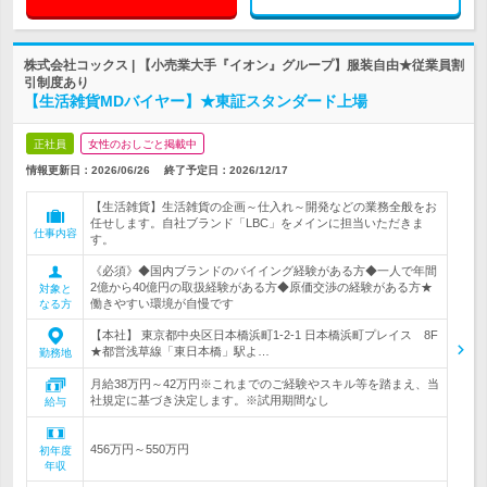
株式会社コックス | 【小売業大手『イオン』グループ】服装自由★従業員割
引制度あり
【生活雑貨MDバイヤー】★東証スタンダード上場
正社員
女性のおしごと掲載中
情報更新日：2026/06/26
終了予定日：
2026/12/17
【生活雑貨】生活雑貨の企画～仕入れ～開発などの業務全般をお
任せします。自社ブランド「LBC」をメインに担当いただきま
仕事内容
す。
《必須》◆国内ブランドのバイイング経験がある方◆一人で年間
2億から40億円の取扱経験がある方◆原価交渉の経験がある方★
対象と
働きやすい環境が自慢です
なる方
【本社】 東京都中央区日本橋浜町1-2-1 日本橋浜町プレイス 8F
★都営浅草線「東日本橋」駅よ…
勤務地
月給38万円～42万円※これまでのご経験やスキル等を踏まえ、当
社規定に基づき決定します。※試用期間なし
給与
456万円～550万円
初年度
年収