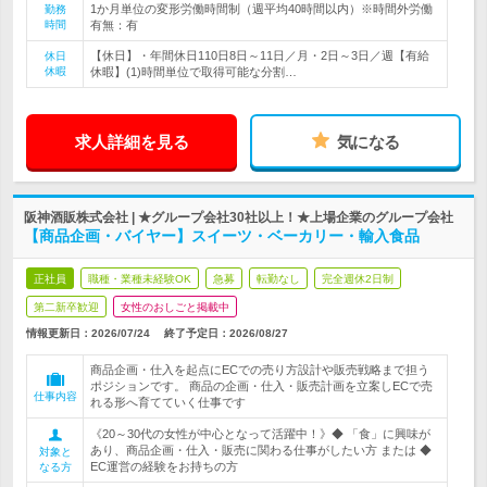
1か月単位の変形労働時間制（週平均40時間以内）※時間外労働
勤務
時間
有無：有
【休日】・年間休日110日8日～11日／月・2日～3日／週【有給
休日
休暇
休暇】(1)時間単位で取得可能な分割…
求人詳細を見る
気になる
阪神酒販株式会社 | ★グループ会社30社以上！★上場企業のグループ会社
【商品企画・バイヤー】スイーツ・ベーカリー・輸入食品
正社員
職種・業種未経験OK
急募
転勤なし
完全週休2日制
第二新卒歓迎
女性のおしごと掲載中
情報更新日：2026/07/24
終了予定日：
2026/08/27
商品企画・仕入を起点にECでの売り方設計や販売戦略まで担う
ポジションです。 商品の企画・仕入・販売計画を立案しECで売
仕事内容
れる形へ育てていく仕事です
《20～30代の女性が中心となって活躍中！》◆ 「食」に興味が
あり、商品企画・仕入・販売に関わる仕事がしたい方 または ◆
対象と
EC運営の経験をお持ちの方
なる方