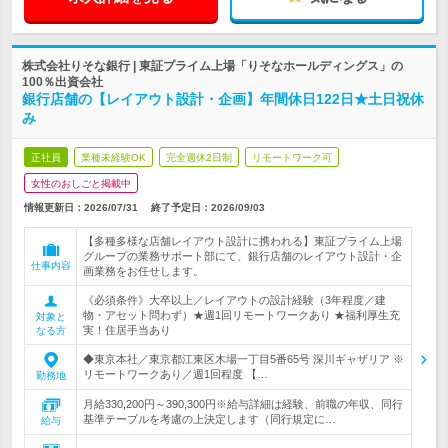
株式会社りそな銀行 | 東証プライム上場「りそなホールディングス」の
100％出資会社
銀行店舗の【レイアウト設計・企画】年間休日122日★土日祝休
み
正社員
業種未経験OK
完全週休2日制
リモートワーク可
女性のおしごと掲載中
情報更新日：2026/07/31
終了予定日：
2026/09/03
【多種多様な店舗レイアウト設計に携われる】東証プライム上場
グループの業務サポート部にて、銀行店舗のレイアウト設計・企
仕事内容
画業務をお任せします。
《必須条件》大卒以上／レイアウトの設計経験（3年程度／建
物・アセット問わず）★週1回リモートワークあり ★福利厚生充
対象と
実！住居手当あり
なる方
◆東京本社／東京都江東区木場一丁目5番65号 深川ギャザリア ※
リモートワークあり／週1回程度 【…
勤務地
月給330,200円～390,300円※給与詳細は経験、前職の年収、同行
基準テーブルを考慮の上決定します（同行規定に…
給与