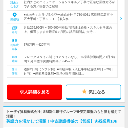
社内外とのコミュニケーションスキル／丁寧で正確な業務対応が
対象と
できる方／接客のご経験
なる方
■出向先：おりづるタワー株式会社 〒730-0051 広島県広島市中
区大手町１丁目２－１ 【雇入れ…
勤務地
月給263,950円～300,860円※給与詳細は経験・スキルを考慮の
上、優遇します※最長6ヶ月間の試用期間あり(待…
給与
370万円～420万円
初年度
年収
フレックスタイム制（コアタイムなし）※標準労働時間／1日7時
勤務
時間
間30分※標準労働時間帯／9:45～18…
週休2日制（シフト制）■有給休暇（入社半年経過後10日～20日
休日
休暇
付与）■産前産後休暇■育児休暇年間休日…
求人詳細を見る
気になる
トーザイ貿易株式会社 | SBI新生銀行グループ◆安定基盤のもと腰を据えて
活躍！
英語力を活かして活躍！中古建設機械の【営業】★残業月10h