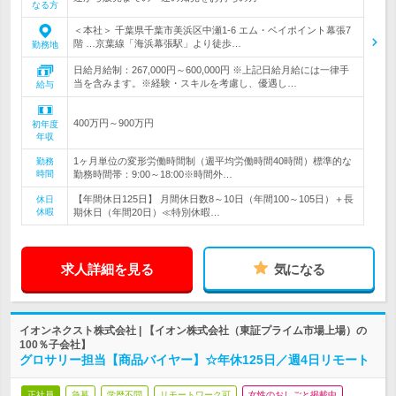
なる方
＜本社＞ 千葉県千葉市美浜区中瀬1-6 エム・ベイポイント幕張7
階 …京葉線「海浜幕張駅」より徒歩…
勤務地
日給月給制：267,000円～600,000円 ※上記日給月給には一律手
当を含みます。※経験・スキルを考慮し、優遇し…
給与
400万円～900万円
初年度
年収
1ヶ月単位の変形労働時間制（週平均労働時間40時間）標準的な
勤務
時間
勤務時間帯：9:00～18:00※時間外…
【年間休日125日】 月間休日数8～10日（年間100～105日）＋長
休日
休暇
期休日（年間20日）≪特別休暇…
求人詳細を見る
気になる
イオンネクスト株式会社 | 【イオン株式会社（東証プライム市場上場）の
100％子会社】
グロサリー担当【商品バイヤー】☆年休125日／週4日リモート
正社員
急募
学歴不問
リモートワーク可
女性のおしごと掲載中