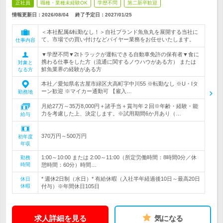
正社員
職種・業種未経験OK
学歴不問
第二新卒歓迎
情報更新日：2026/08/04
終了予定日：
2027/01/25
＜本社配属&転勤なし！＞自社ブランド魚魚丸を展開する当社に
て、市場での買い付けなどバイヤー業務をお任せいたします。
仕事内容
▼学歴不問▼2tトラックが運転できる自動車免許の保有者▼食に
携わる仕事をした方（流通に関するノウハウがある方） または
対象と
鮮魚業界の経験がある方
なる方
本社／愛知県名古屋市緑区大高町字中川55 ※転勤なし ※U・Iタ
ーン歓迎 ※マイカー通勤可 【雇入…
勤務地
月給27万～35万8,000円＋諸手当＋賞与年２回※年齢・経験・能
力を考慮した上、決定します。※試用期間6か月あり（…
給与
370万円～500万円
初年度
年収
1:00～10:00 または 2:00～11:00（所定労働時間：8時間0分／休
勤務
時間
憩時間：60分）時間…
* 週休2日制（水日）* 有給休暇（入社半年経過後10日～最高20日
休日
休暇
付与）※年間休日105日
求人詳細を見る
気になる