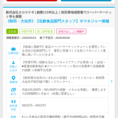
株式会社タカヤナギ | 創業115年以上｜秋田県地域密着でスーパーマーケッ
ト等を展開
《秋田・大仙市》【生鮮食品部門スタッフ】※マネジャー候補
正社員
学歴不問
第二新卒歓迎
女性のおしごと掲載中
情報更新日：2026/04/13
終了予定日：
2026/09/28
【地域に貢献可】食品スーパーマーケットチェーンを運営してい
る当社の生鮮部門にて、運営と売場づくりを担うマネジメント業
仕事内容
務に就いていただきます。
【学歴不問／経験を活かしてキャリアアップを実現へ】＜必須＞
■普通自動車免許 ■スーパーマーケット等の小売業界で店舗業務
対象と
の経験 ☆各種手当充実
なる方
【秋田県大仙市のいずれかの店舗】 ＜イーストモール＞ 秋田県
大仙市戸蒔字錨77番1 ＜グランマート…
勤務地
月給240,000円～300,000円※経験・スキルを考慮し、優遇します
※試用期間3ヶ月あり（待遇に変更なし）
給与
360万円～450万円
初年度
年収
# 1ヶ月単位の変形労働時間制（週平均40時間以内）時間外労働
勤務