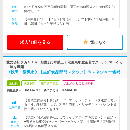
# 1ヶ月単位の変形労働時間制（週平均40時間以内）※時間外労
勤務
時間
働有無：有
【年間休日110日】* 月9休制（休日はシフト制）* 有給休暇（10
休日
休暇
日～20日／入社半年後より付与）…
求人詳細を見る
気になる
株式会社タカヤナギ | 創業115年以上｜秋田県地域密着でスーパーマーケッ
ト等を展開
《秋田・湯沢市》【生鮮食品部門スタッフ】※マネジャー候補
正社員
学歴不問
第二新卒歓迎
女性のおしごと掲載中
情報更新日：2026/04/13
終了予定日：
2026/09/28
【地域に貢献可】食品スーパーマーケットチェーンを運営してい
る当社の生鮮部門にて、運営と売場づくりを担うマネジメント業
仕事内容
務に就いていただきます。
【学歴不問／経験を活かしてキャリアアップを実現へ】＜必須＞
■普通自動車免許 ■スーパーマーケット等の小売業界で店舗業務
対象と
の経験 ☆各種手当充実
なる方