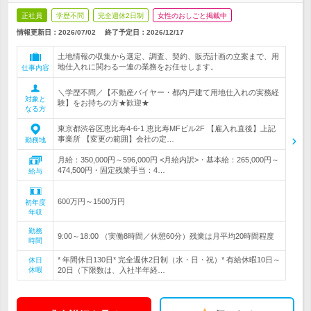
正社員
学歴不問
完全週休2日制
女性のおしごと掲載中
情報更新日：2026/07/02
終了予定日：
2026/12/17
土地情報の収集から選定、調査、契約、販売計画の立案まで、用
地仕入れに関わる一連の業務をお任せします。
仕事内容
＼学歴不問／【不動産バイヤー・都内戸建て用地仕入れの実務経
対象と
験】をお持ちの方★歓迎★
なる方
東京都渋谷区恵比寿4-6-1 恵比寿MFビル2F 【雇入れ直後】上記
事業所 【変更の範囲】会社の定…
勤務地
月給：350,000円～596,000円 <月給内訳>・基本給：265,000円～
474,500円・固定残業手当：4…
給与
600万円～1500万円
初年度
年収
勤務
9:00～18:00 （実働8時間／休憩60分）残業は月平均20時間程度
時間
* 年間休日130日* 完全週休2日制（水・日・祝）* 有給休暇10日～
休日
休暇
20日（下限数は、入社半年経…