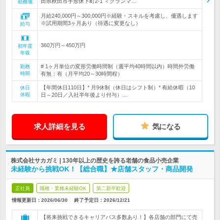
田県秋田市手形休下町2‐1 ＜グランマ…
勤務地
月給240,000円～300,000円※経験・スキルを考慮し、優遇します
※試用期間3ヶ月あり（待遇に変更なし）
給与
360万円～450万円
初年度
年収
# 1ヶ月単位の変形労働時間制（週平均40時間以内）時間外労働
勤務
時間
有無：有（月平均20～30時間程）
【年間休日110日】* 月9休制（休日はシフト制）* 有給休暇（10
休日
休暇
日～20日／入社半年後より付与）…
求人詳細を見る
気になる
株式会社サカガミ | 130年以上の歴史を誇る老舗の食品小売企業
未経験から挑戦OK！【総合職】★店舗スタッフ・商品開発
正社員
職種・業種未経験OK
第二新卒歓迎
情報更新日：2026/06/30
終了予定日：
2026/12/21
【将来挑戦できるキャリアパス多数あり！】各店舗の部門にて売