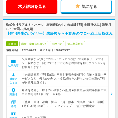
求人詳細を見る
気になる
株式会社リアルト・ハーツ | 原則転勤なし│未経験7割│土日祝休み│残業月
10h│全国20拠点超
【住宅再生のバイヤー】未経験から不動産のプロへ◎土日祝休み
正社員
職種・業種未経験OK
学歴不問
第二新卒歓迎
情報更新日：2026/07/21
終了予定日：
2026/09/17
＼未経験から”買う”プロへ／ガツガツ感はゼロ♪間取り・デザイ
ン・収納など、自分のアイデアで理想の住宅を創るポジションを
仕事内容
お任せします！
【未経験歓迎／専門知識も不要】要普免※AT可◇営業・販売・サ
ービスなど、何らかの対人・接客経験をお持ちの方◇先輩の7割
対象と
が異業種出身です♪
なる方
希望を考慮し、以下のいずれかへ配属 ■仙台支店/宮城県仙台市太
白区長町南3丁目9番10 号 ■郡山…
勤務地
【盛岡・仙台・郡山・新潟・上越・熊本・北九州・浜松・福岡】
○月給 30万1000円～＋インセンティブ・上記には固定時…
給与
336万円～600万円