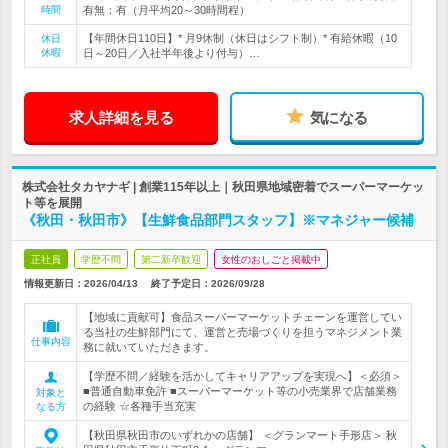
時間
有無：有（月平均20～30時間程）
【年間休日110日】* 月9休制（休日はシフト制）* 有給休暇（10
休日
休暇
日～20日／入社半年後より付与）…
求人詳細を見る
気になる
株式会社タカヤナギ | 創業115年以上｜秋田県地域密着でスーパーマーケッ
ト等を展開
《秋田・秋田市》【生鮮食品部門スタッフ】※マネジャー候補
正社員
学歴不問
第二新卒歓迎
女性のおしごと掲載中
情報更新日：2026/04/13
終了予定日：
2026/09/28
【地域に貢献可】食品スーパーマーケットチェーンを運営してい
る当社の生鮮部門にて、運営と売場づくりを担うマネジメント業
仕事内容
務に就いていただきます。
【学歴不問／経験を活かしてキャリアアップを実現へ】＜必須＞
■普通自動車免許 ■スーパーマーケット等の小売業界で店舗業務
対象と
の経験 ☆各種手当充実
なる方
【秋田県秋田市のいずれかの店舗】 ＜グランマート手形店＞ 秋