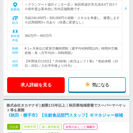
＜グランマート湯沢インター店＞ 秋田県湯沢市元清水4丁目3-7
※初年度は基本的に市内店舗勤務です…
勤務地
月給240,000円～300,000円※経験・スキルを考慮し、優遇します
※試用期間3ヶ月あり（待遇に変更なし）
給与
360万円～450万円
初年度
年収
# 1ヶ月単位の変形労働時間制（週平均40時間以内）時間外労働
勤務
時間
有無：有（月平均20～30時間程）
【年間休日110日】* 月9休制（休日はシフト制）* 有給休暇（10
休日
休暇
日～20日／入社半年後より付与）…
求人詳細を見る
気になる
株式会社タカヤナギ | 創業115年以上｜秋田県地域密着でスーパーマーケッ
ト等を展開
《秋田・横手市》【生鮮食品部門スタッフ】※マネジャー候補
正社員
学歴不問
第二新卒歓迎
女性のおしごと掲載中