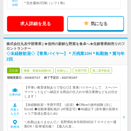
休日
* 完全週休2日制（シフト制）
休暇
求人詳細を見る
気になる
株式会社丸友中部青果 | ★信州の新鮮な野菜を食卓へ★生鮮青果卸売りのフ
ロントランナー
◇未経験歓迎◇【青果バイヤー】＊月残業10H＊転勤無＊賞与年
2回
正社員
職種・業種未経験OK
転勤なし
学歴不問
第二新卒歓迎
情報更新日：2026/07/17
終了予定日：
2027/01/07
【手厚い教育体制ありで安心◎】青果バイヤーとして、スーパー
マーケットなどへ納品する商品の仕入れや発注業務などをお任せ
仕事内容
します！
【未経験歓迎！学歴不問】《必須》◆Officeの操作経験 (主に
Excel) ◆自動車運転免許 (AT限定可) ◆40歳以下 (若年層の長期キ
対象と
ャリア形成を図るため)
なる方
＼転勤はありません◎／ 長野県松本市和田6532-7 ※マイカー通
勤OK！駐車場完備！ 【雇入れ直…
勤務地