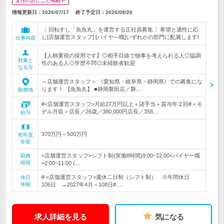
女性のおしごと掲載中
情報更新日：2026/07/17
終了予定日：
2026/08/20
〔 回転すし「魚魚丸」を運営する正社員募集 〕希望と適性に応
じ[店舗運営スタッフ] [バイヤ―職]いずれかの部門に配属します!
仕事内容
【人柄重視の採用です】◎相手目線で物事を考えられる人◎協調
対象と
性のある人◎学歴不問◎未経験者歓迎
なる方
＜店舗運営スタッフ＞ 《愛知県・岐阜県・静岡県》での募集にな
ります！ 【魚魚丸】 ■静岡磐田店／磐…
勤務地
#<店舗運営スタッフ>月給27万円以上＋諸手当＋賞与年２回#＜モ
デル月収＞店長／26歳／380,000円店長／358…
給与
370万円～500万円
初年度
年収
<店舗運営スタッフ>シフト制(実働8時間)9:00~22:00<バイヤー職
勤務
時間
>2:00~11:00 (…
# <店舗運営スタッフ>週休二日制（シフト制） ※年間休日
休日
休暇
106日 →2027年4月～108日# …
求人詳細を見る
気になる