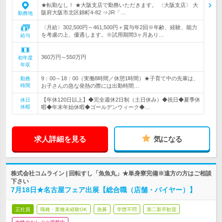
★転勤なし！ ★大阪支店で勤務いただきます。 〈大阪支店〉 大
阪府大阪市北区錦町4-82 ⇒JR「…
勤務地
〈月給〉302,500円～461,500円＋賞与年2回※年齢、経験、能力
を考慮の上、優遇します。※試用期間3ヶ月あり…
給与
360万円～550万円
初年度
年収
9：00～18：00（実働8時間／休憩1時間）★子育て中の先輩は、
勤務
時間
お子さんの急な発熱の際には出勤時間…
【年休120日以上】◆完全週休2日制（土日休み）◆祝日◆夏季休
休日
休暇
暇◆年末年始休暇◆ゴールデンウィーク◆…
求人詳細を見る
気になる
株式会社コムライン | 回転すし「魚魚丸」★単身寮完備※遠方の方はご相談
下さい
7月18日★名古屋フェア出展【総合職（店舗・バイヤー）】
正社員
職種・業種未経験OK
急募
学歴不問
第二新卒歓迎