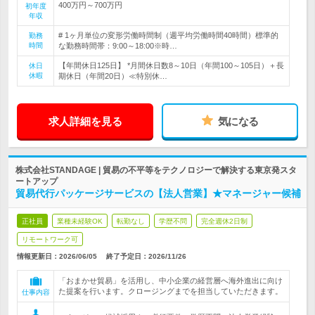
400万円～700万円
初年度
年収
# 1ヶ月単位の変形労働時間制（週平均労働時間40時間）標準的
勤務
時間
な勤務時間帯：9:00～18:00※時…
【年間休日125日】 *月間休日数8～10日（年間100～105日）＋長
休日
休暇
期休日（年間20日）≪特別休…
求人詳細を見る
気になる
株式会社STANDAGE | 貿易の不平等をテクノロジーで解決する東京発スタ
ートアップ
貿易代行パッケージサービスの【法人営業】★マネージャー候補
正社員
業種未経験OK
転勤なし
学歴不問
完全週休2日制
リモートワーク可
情報更新日：2026/06/05
終了予定日：
2026/11/26
「おまかせ貿易」を活用し、中小企業の経営層へ海外進出に向け
た提案を行います。クロージングまでを担当していただきます。
仕事内容