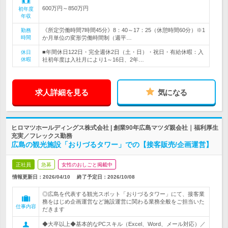
600万円～850万円
初年度
年収
《所定労働時間7時間45分》8：40～17：25（休憩時間60分）※1
勤務
時間
か月単位の変形労働時間制（週平…
■年間休日122日・完全週休2日（土・日）・祝日・有給休暇：入
休日
休暇
社初年度は入社月により1～16日、2年…
求人詳細を見る
気になる
ヒロマツホールディングス株式会社 | 創業90年広島マツダ親会社｜福利厚生
充実／フレックス勤務
広島の観光施設「おりづるタワー」での【接客販売/企画運営】
正社員
急募
女性のおしごと掲載中
情報更新日：2026/04/10
終了予定日：
2026/10/08
◎広島を代表する観光スポット「おりづるタワー」にて、接客業
務をはじめ企画運営など施設運営に関わる業務全般をご担当いた
仕事内容
だきます
◆大卒以上◆基本的なPCスキル（Excel、Word、メール対応）／