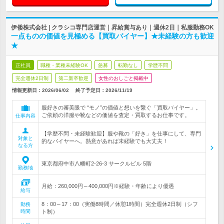
伊倭株式会社 | クラシコ専門店運営｜昇給賞与あり｜週休2日｜私服勤務OK
一点ものの価値を見極める【買取バイヤー】★未経験の方も歓迎
★
正社員
職種・業種未経験OK
急募
転勤なし
学歴不問
完全週休2日制
第二新卒歓迎
女性のおしごと掲載中
情報更新日：2026/06/02
終了予定日：
2026/11/19
服好きの審美眼で “モノ”の価値と想いを繋ぐ「買取バイヤー」。
ご依頼の洋服や靴などの価値を査定・買取するお仕事です。
仕事内容
【学歴不問・未経験歓迎】服や靴の「好き」を仕事にして、専門
対象と
的なバイヤーへ。熱意があれば未経験でも大丈夫！
なる方
東京都府中市八幡町2-26-3 サークルビル 5階
勤務地
月給：260,000円～400,000円※経験・年齢により優遇
給与
8：00～17：00（実働8時間／休憩1時間）完全週休2日制（シフ
勤務
時間
ト制）