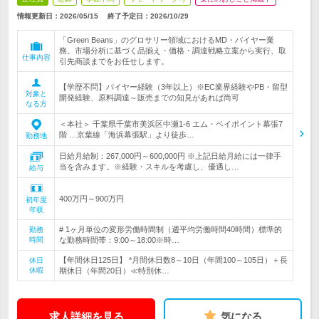
情報更新日：2026/05/15
終了予定日：
2026/10/29
「Green Beans」のグロサリー領域におけるMD・バイヤー業
務。市場分析に基づく品揃え・価格・調達戦略立案から実行、取
仕事内容
引先商談までをお任せします。
【学歴不問】バイヤー経験（3年以上）※EC業界経験やPB・留型
対象と
開発経験、原料調達～販売までの知見があれば尚可
なる方
＜本社＞ 千葉県千葉市美浜区中瀬1-6 エム・ベイポイント幕張7
階 …京葉線「海浜幕張駅」より徒歩…
勤務地
日給月給制：267,000円～600,000円 ※上記日給月給には一律手
当を含みます。※経験・スキルを考慮し、優遇し…
給与
400万円～900万円
初年度
年収
# 1ヶ月単位の変形労働時間制（週平均労働時間40時間）標準的
勤務
時間
な勤務時間帯：9:00～18:00※時…
【年間休日125日】 *月間休日数8～10日（年間100～105日）＋長
休日
休暇
期休日（年間20日）≪特別休…
求人詳細を見る
気になる