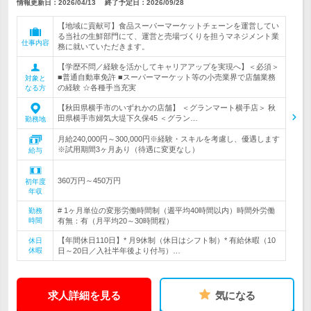
情報更新日：2026/04/13
終了予定日：
2026/09/28
【地域に貢献可】食品スーパーマーケットチェーンを運営してい
る当社の生鮮部門にて、運営と売場づくりを担うマネジメント業
仕事内容
務に就いていただきます。
【学歴不問／経験を活かしてキャリアアップを実現へ】＜必須＞
■普通自動車免許 ■スーパーマーケット等の小売業界で店舗業務
対象と
の経験 ☆各種手当充実
なる方
【秋田県横手市のいずれかの店舗】 ＜グランマート横手店＞ 秋
田県横手市婦気大堤下久保45 ＜グラン…
勤務地
月給240,000円～300,000円※経験・スキルを考慮し、優遇します
※試用期間3ヶ月あり（待遇に変更なし）
給与
360万円～450万円
初年度
年収
# 1ヶ月単位の変形労働時間制（週平均40時間以内）時間外労働
勤務
時間
有無：有（月平均20～30時間程）
【年間休日110日】* 月9休制（休日はシフト制）* 有給休暇（10
休日
休暇
日～20日／入社半年後より付与）…
求人詳細を見る
気になる