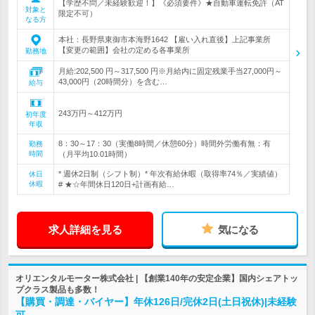
【学歴不問／未経験歓迎！】《必須要件》★自動車運転免許（AT
対象と
限定不可）
なる方
本社：長野県東御市本海野1642 【雇い入れ直後】上記事業所
【変更の範囲】会社の定める各事業所
勤務地
月給:202,500 円～317,500 円※月給内に固定残業手当27,000円～
43,000円（20時間分）を含む…
給与
243万円～412万円
初年度
年収
8：30～17：30（実働8時間／休憩60分）時間外労働有無：有
勤務
時間
（月平均10.01時間）
* 週休2日制（シフト制）* 年次有給休暇（取得率74％／実績値）
休日
休暇
# ★☆年間休日120日+計画有給…
求人詳細を見る
気になる
オリエンタルモーター株式会社 | 【創業140年の安定企業】国内シェアトッ
プクラス製品も多数！
【購買・調達・バイヤー】年休126日/完休2日(土日祝休)|未経験