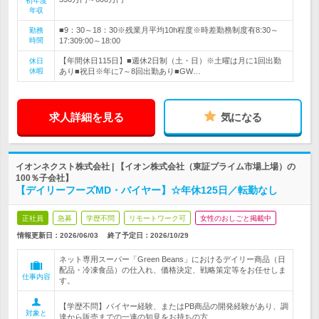
初年度
年収
■9：30～18：30※残業月平均10h程度※時差勤務制度有8:30～
勤務
時間
17:309:00～18:00
【年間休日115日】■週休2日制（土・日）※土曜は月に1回出勤
休日
休暇
あり■祝日※年に7～8回出勤あり■GW…
求人詳細を見る
気になる
イオンネクスト株式会社 | 【イオン株式会社（東証プライム市場上場）の
100％子会社】
【デイリーフーズMD・バイヤー】☆年休125日／転勤なし
正社員
急募
学歴不問
リモートワーク可
女性のおしごと掲載中
情報更新日：2026/06/03
終了予定日：
2026/10/29
ネット専用スーパー「Green Beans」におけるデイリー商品（日
配品・冷凍食品）の仕入れ、価格決定、戦略策定等をお任せしま
仕事内容
す。
【学歴不問】バイヤー経験、またはPB商品の開発経験があり、調
対象と
達から販売までの一連の知見をお持ちの方