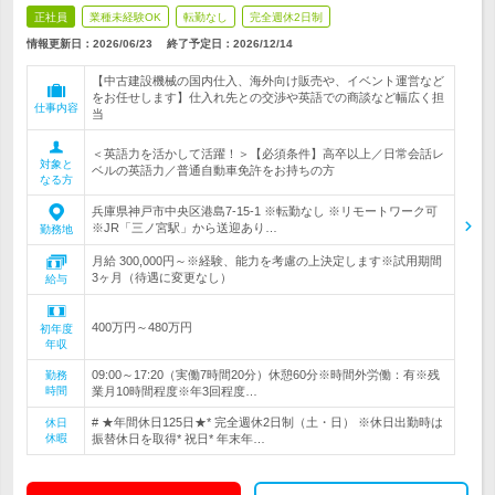
正社員
業種未経験OK
転勤なし
完全週休2日制
情報更新日：2026/06/23
終了予定日：
2026/12/14
【中古建設機械の国内仕入、海外向け販売や、イベント運営など
をお任せします】仕入れ先との交渉や英語での商談など幅広く担
仕事内容
当
＜英語力を活かして活躍！＞【必須条件】高卒以上／日常会話レ
対象と
ベルの英語力／普通自動車免許をお持ちの方
なる方
兵庫県神戸市中央区港島7-15-1 ※転勤なし ※リモートワーク可
※JR「三ノ宮駅」から送迎あり…
勤務地
月給 300,000円～※経験、能力を考慮の上決定します※試用期間
3ヶ月（待遇に変更なし）
給与
400万円～480万円
初年度
年収
09:00～17:20（実働7時間20分）休憩60分※時間外労働：有※残
勤務
時間
業月10時間程度※年3回程度…
# ★年間休日125日★* 完全週休2日制（土・日） ※休日出勤時は
休日
休暇
振替休日を取得* 祝日* 年末年…