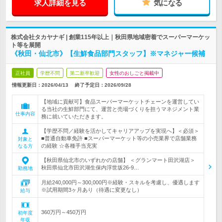
求人詳細を見る
気になる
株式会社タカヤナギ | 創業115年以上｜秋田県地域密着でスーパーマーケッ
ト等を展開
《秋田・仙北市》【生鮮食品部門スタッフ】※マネジャー候補
正社員
学歴不問
第二新卒歓迎
女性のおしごと掲載中
情報更新日：2026/04/13
終了予定日：
2026/09/28
【地域に貢献可】食品スーパーマーケットチェーンを運営してい
る当社の生鮮部門にて、運営と売場づくりを担うマネジメント業
仕事内容
務に就いていただきます。
【学歴不問／経験を活かしてキャリアアップを実現へ】＜必須＞
■普通自動車免許 ■スーパーマーケット等の小売業界で店舗業務
対象と
の経験 ☆各種手当充実
なる方
【秋田県仙北市のいずれかの店舗】 ＜グランマート田沢湖店＞
秋田県仙北市田沢湖生保内浮世坂26‐9…
勤務地
月給240,000円～300,000円※経験・スキルを考慮し、優遇します
※試用期間3ヶ月あり（待遇に変更なし）
給与
360万円～450万円
初年度
年収