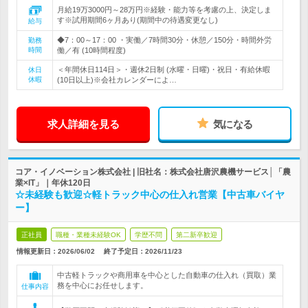
月給19万3000円～28万円※経験・能力等を考慮の上、決定しま
す※試用期間6ヶ月あり(期間中の待遇変更なし)
給与
◆7：00～17：00 ・実働／7時間30分・休憩／150分・時間外労
勤務
時間
働／有 (10時間程度)
＜年間休日114日＞・週休2日制 (水曜・日曜)・祝日・有給休暇
休日
休暇
(10日以上)※会社カレンダーによ…
求人詳細を見る
気になる
コア・イノベーション株式会社 | 旧社名：株式会社唐沢農機サービス│「農
業×IT」｜年休120日
☆未経験も歓迎☆軽トラック中心の仕入れ営業【中古車バイヤ
ー】
正社員
職種・業種未経験OK
学歴不問
第二新卒歓迎
情報更新日：2026/06/02
終了予定日：
2026/11/23
中古軽トラックや商用車を中心とした自動車の仕入れ（買取）業
務を中心にお任せします。
仕事内容