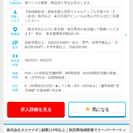
場づくりや接客、商品加工等をお任せします。
仕事内容
【未経験歓迎！資格支援も充実でスキルアップも可能です！】
《必須》高卒以上 ★正社員デビューをお考えの方もぜひご応募
対象と
ください♪
なる方
《東京本社ならびに東京都・埼玉県内の各店舗にて勤務いただき
ます》 本社： 東京都豊島区駒込6-26…
勤務地
高校卒業以上：月給224,000円～短大・専門・高専卒業以上：月
給239,000円～大学卒業以上：月給250,000…
給与
350万円～450万円
初年度
年収
8:00～17:00所定労働時間：8時間休憩：60分時間外労働の有無：
勤務
時間
有（月平均15～22時間程度）…
# 《年間休日110日》■シフト制（月9～10日休み）* 慶弔休暇* 育
休日
休暇
児休暇* 介護休暇* 年次有…
求人詳細を見る
気になる
株式会社タカヤナギ | 創業115年以上｜秋田県地域密着でスーパーマーケッ