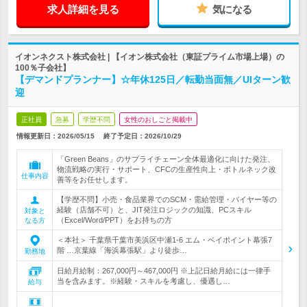
求人詳細を見る
気になる
イオンネクスト株式会社 | 【イオン株式会社（東証プライム市場上場）の
100％子会社】
【デマンドプランナー】☆年休125日／転勤当面無／UIターン歓
迎
正社員
急募
学歴不問
女性のおしごと掲載中
情報更新日：2026/05/15
終了予定日：
2026/10/29
「Green Beans」のサプライチェーン全体最適化に向けた発注、
物流戦略の実行・サポート、CFCの生産性向上・ボトルネック改
仕事内容
善等をお任せします。
【学歴不問】小売・食品業界でのSCM・需給管理・バイヤー等の
経験（店舗不可）と、JIT発注ロジックの知識、PCスキル
対象と
（Excel/Word/PPT）をお持ちの方
なる方
＜本社＞ 千葉県千葉市美浜区中瀬1-6 エム・ベイポイント幕張7
階 …京葉線「海浜幕張駅」より徒歩…
勤務地
日給月給制：267,000円～467,000円 ※上記日給月給には一律手
当を含みます。※経験・スキルを考慮し、優遇し…
給与