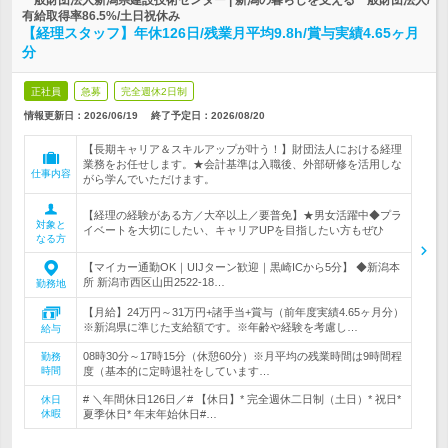
一般財団法人新潟県建設技術センター | 新潟の暮らしを支える一般財団法人/
有給取得率86.5%/土日祝休み
【経理スタッフ】年休126日/残業月平均9.8h/賞与実績4.65ヶ月
分
正社員
急募
完全週休2日制
情報更新日：2026/06/19
終了予定日：
2026/08/20
【長期キャリア＆スキルアップが叶う！】財団法人における経理
業務をお任せします。★会計基準は入職後、外部研修を活用しな
仕事内容
がら学んでいただけます。
【経理の経験がある方／大卒以上／要普免】★男女活躍中◆プラ
対象と
イベートを大切にしたい、キャリアUPを目指したい方もぜひ
なる方
【マイカー通勤OK｜UIJターン歓迎｜黒崎ICから5分】 ◆新潟本
所 新潟市西区山田2522-18…
勤務地
【月給】24万円～31万円+諸手当+賞与（前年度実績4.65ヶ月分）
※新潟県に準じた支給額です。※年齢や経験を考慮し…
給与
08時30分～17時15分（休憩60分）※月平均の残業時間は9時間程
勤務
時間
度（基本的に定時退社をしています…
# ＼年間休日126日／# 【休日】* 完全週休二日制（土日）* 祝日*
休日
休暇
夏季休日* 年末年始休日#…