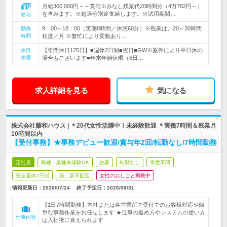
月給300,000円～＋賞与※みなし残業代20時間分（4万782円～）
を含みます。※超過分別途支給します。※試用期間…
給与
9：00～18：00（実働8時間／休憩60分）※残業は、20～30時間
勤務
時間
程度／月 ※繁忙により変動あり…
【年間休日125日】■週休2日制■祝日■GW※案件により平日休の
休日
休暇
場合もございます■年末年始休暇（6日…
求人詳細を見る
気になる
株式会社藤和ハウス | ＊20代女性活躍中！未経験歓迎 ＊実働7時間＆残業月
10時間以内
【受付事務】★事務デビュー歓迎/賞与年2回/転勤なし/7時間勤務
正社員
職種・業種未経験OK
急募
転勤なし
学歴不問
完全週休2日制
第二新卒歓迎
女性のおしごと掲載中
情報更新日：2026/07/24
終了予定日：
2026/08/31
【1日7時間勤務】本社または各営業所で受付でのお客様対応や簡
単な事務作業をお任せします ★仕事の進め方やシステムの使い方
仕事内容
は入社後に覚えられます