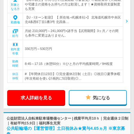
や宅建士の資格をお持ちの方は歓迎します！★資格取得支援制度
対象と
も充実
なる方
【U・Iターン歓迎】 【 所在地 <札幌本社>】 北海道札幌市中央区
北4条西6丁目1番3号 北四条…
勤務地
月給 210,000円～241,000円+諸手当【試用期間】3ヶ月／その間
も条件に変更はありません。
給与
330万円～530万円
初年度
年収
勤務
8:45～17:15（休憩50分）※ひと月の平均残業時間／9H程度
時間
# 【年間休日123日】◎完全週休2日制（土日）◎祝日◎夏季休暇
休日
休暇
(年次有給を使い計画的に5日取得)◎…
求人詳細を見る
気になる
公益財団法人自転車駐車場整備センター | 残業平均月10ｈ｜完全週休２日制
｜有給平均15.9日｜福利厚生充実
公共駐輪場の【運営管理】土日祝休み★賞与4.65ヵ月 ※東京募