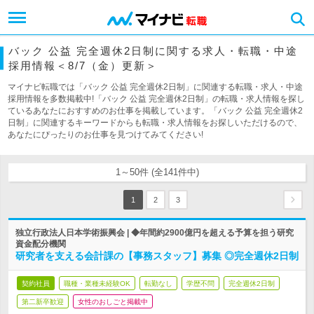
バック 公益 完全週休2日制に関する求人・転職・中途
採用情報＜8/7（金）更新＞
マイナビ転職では「バック 公益 完全週休2日制」に関連する転職・求人・中途
採用情報を多数掲載中!「バック 公益 完全週休2日制」の転職・求人情報を探し
ているあなたにおすすめのお仕事を掲載しています。「バック 公益 完全週休2
日制」に関連するキーワードからも転職・求人情報をお探しいただけるので、
あなたにぴったりのお仕事を見つけてみてください!
1～50件 (全141件中)
1
2
3
独立行政法人日本学術振興会 | ◆年間約2900億円を超える予算を担う研究
資金配分機関
研究者を支える会計課の【事務スタッフ】募集 ◎完全週休2日制
契約社員
職種・業種未経験OK
転勤なし
学歴不問
完全週休2日制
第二新卒歓迎
女性のおしごと掲載中