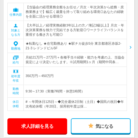
【当協会の経理業務全般をお任せ／月次・年次決算から総務・庶
務業務まで】幅広く裁量を持って取り組める環境◎あなたの経験
仕事内容
を全面に活かせる環境◎
【大卒以上／経理実務経験3年以上の方／簿記3級以上】月次・年
次決算業務を独力で完結できる方歓迎◎ワークライフバランスを
対象と
重視する働き方も可能◎
なる方
★転勤なし ★在宅勤務あり ★駅チカ徒歩5分 東京都港区赤坂2-
21-3 レドンドビル5F
勤務地
月給21万円～27万円＋各種手当※経験・能力を考慮の上、当協会
規定により決定いたします。※試用期間1ヶ月（期間中同条…
給与
350万円～450万円
初年度
年収
勤務
9:30～17:30（実働7時間・休憩1時間）
時間
# ～年間休日125日～◆完全週休2日制（土日）◆国民の祝日◆年
休日
休暇
次有給休暇（年20日、採用初年度は採…
求人詳細を見る
気になる