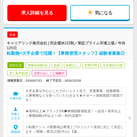
求人詳細を見る
気になる
新着
キャリアリンク株式会社 | 完全週休2日制／東証プライム市場上場／年休
125日
転勤無×大手企業で活躍！【事務管理スタッフ】経験者募集◎
契約社員
業種未経験OK
急募
転勤なし
学歴不問
完全週休2日制
第二新卒歓迎
女性のおしごと掲載中
情報更新日：2026/07/21
終了予定日：
2026/12/28
大手企業を中心としたプロジェクト先で、営業事務・総務事務・
人事事務などを担っていただきます★サポート体制抜群の環境で
仕事内容
す！
★高卒以上★ブランクOK◆事務経験者歓迎！＜必須＞高卒以上
対象と
／事務経験1年以上＊20～40代活躍中
なる方
☆転勤ナシ☆ ※勤務地は希望とプロジェクト状況に応じて決定し
ます ＜関東＞東京(23区中心) 【雇…
勤務地