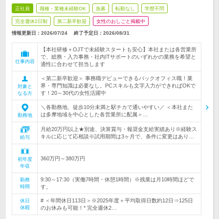
正社員
職種・業種未経験OK
急募
転勤なし
学歴不問
完全週休2日制
第二新卒歓迎
女性のおしごと掲載中
情報更新日：2026/07/24
終了予定日：
2026/08/31
【本社研修＋OJTで未経験スタートも安心】本社または各営業所
で、総務・入力事務・社内ITサポートのいずれかの業務を希望と
仕事内容
適性に合わせて担当します
＜第二新卒歓迎＞ 事務職デビューできるバックオフィス職！業
界・専門知識は必要なし。PCスキルも文字入力ができればOKで
対象と
す！20～30代の女性活躍中
なる方
＼各勤務地、徒歩10分未満と駅チカで通いやすい／ ＜本社また
は多摩地域を中心とした各営業所に配属＞…
勤務地
月給20万円以上★別途、決算賞与・報奨金支給実績あり※経験ス
キルに応じて応相談※試用期間は3ヶ月で、条件に変更はあり…
給与
360万円～380万円
初年度
年収
9:30～17:30（実働7時間・休憩1時間）※残業は月10時間ほどで
勤務
時間
す。
# ＜年間休日113日＞※2025年度＋平均取得日数約12日⇒125日
休日
休暇
のお休みも可能！* 完全週休2…