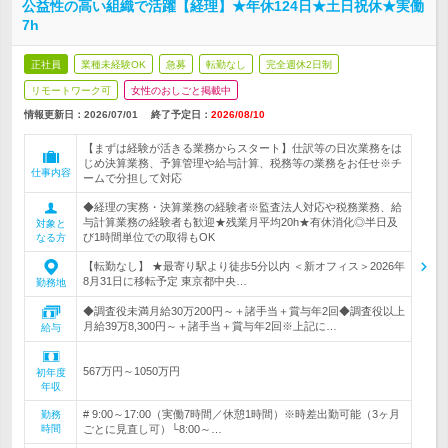
公益性の高い組織で活躍【経理】★年休124日★土日祝休★実働
7h
正社員
業種未経験OK
急募
転勤なし
完全週休2日制
リモートワーク可
女性のおしごと掲載中
情報更新日：2026/07/01
終了予定日：
2026/08/10
【まずは経験が活きる業務からスタート】仕訳等の日次業務をは
じめ決算業務、予算管理や給与計算、税務等の業務をお任せ※チ
仕事内容
ームで分担して対応
◆経理の実務・決算業務の経験者※監査法人対応や税務業務、給
与計算業務の経験者も歓迎★残業月平均20h★有休消化◎半日及
対象と
び1時間単位での取得もOK
なる方
【転勤なし】 ★最寄り駅より徒歩5分以内 ＜新オフィス＞2026年
8月31日に移転予定 東京都中央…
勤務地
◆調査役未満月給30万200円～＋諸手当＋賞与年2回◆調査役以上
月給39万8,300円～＋諸手当＋賞与年2回※上記に…
給与
567万円～1050万円
初年度
年収
# 9:00～17:00（実働7時間／休憩1時間）※時差出勤可能（3ヶ月
勤務
時間
ごとに見直し可）└8:00～…