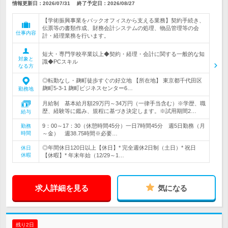
情報更新日：2026/07/31
終了予定日：
2026/08/27
【学術振興事業をバックオフィスから支える業務】契約手続き、
伝票等の書類作成、財務会計システムの処理、物品管理等の会
仕事内容
計・経理業務を行います。
短大・専門学校卒業以上◆契約・経理・会計に関する一般的な知
対象と
識◆PCスキル
なる方
◎転勤なし・麹町徒歩すぐの好立地 【所在地】 東京都千代田区
麹町5-3-1 麹町ビジネスセンター6…
勤務地
月給制 基本給月額29万円～34万円（一律手当含む）※学歴、職
歴、経験等に鑑み、規程に基づき決定します。※試用期間2…
給与
9：00～17：30（休憩時間45分）一日7時間45分 週5日勤務（月
勤務
時間
～金） 週38.75時間※必要…
◎年間休日120日以上【休日】* 完全週休2日制（土日）* 祝日
休日
休暇
【休暇】* 年末年始（12/29～1…
求人詳細を見る
気になる
残り2日