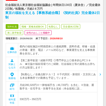
社会福祉法人東京都社会福祉協議会 | 年間休日130日（夏休含）／完全週休
2日制／転勤無／月給2８万円
東京の福祉を支える【事務系総合職】《契約社員》完全週休2日
制
契約社員
職種・業種未経験OK
転勤なし
完全週休2日制
第二新卒歓迎
女性のおしごと掲載中
情報更新日：2026/06/26
終了予定日：
2026/08/10
都内の福祉施設や関係団体との連絡調整、資料作成、研修・会議
の準備・運営、電話・メール対応など、事業運営を支える事務業
仕事内容
務を担当します。
【第二新卒歓迎！経験不問】◎専門卒以上◎基本的なPCスキ
ル ★社協や福祉現場でのご経験、社会福祉士等の資格をお持ち
対象と
の方は歓迎します！
なる方
【転勤なし／全拠点駅チカ！】 ※千代田区・新宿区・文京区にあ
る本会事務所での勤務を予定しています…
勤務地
月給280,320円※一律地域手当（46,720円）を含む。※別途、通
勤手当・住宅手当・扶養手当を支給（本会規程に該…
給与
330万円～350万円
初年度
年収