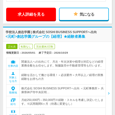
求人詳細を見る
気になる
学校法人創志学園 | 株式会社 SOSHI BUSINESS SUPPORTへ出向
<元町>創志学園グループの【経理】★経験者募集
正社員
転勤なし
完全週休2日制
情報更新日：2026/05/01
終了予定日：
2026/10/29
関連法人への出向にて、月次・年次決算や税理士対応などの経理
業務全般をお任せします。制服販売や不動産管理等も行います。
仕事内容
経験を活かして働ける環境！＜必須要件＞大卒以上／経理の実務
対象と
経験をお持ちの方
なる方
株式会社 SOSHI BUSINESS SUPPORTへ出向 ＜元町事務所＞ 兵
庫県神戸市中央区明…
勤務地
月給250,000円～350,000円※経験・スキルを考慮し決定いたしま
す。※試用期間6ヶ月（待遇に変更なし）
給与