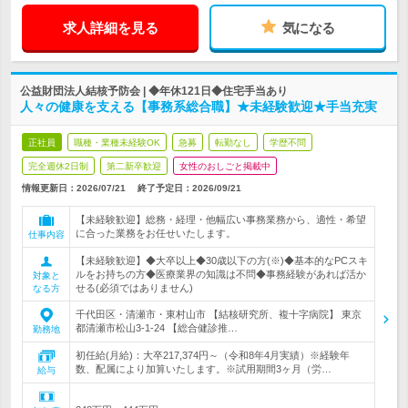
求人詳細を見る
気になる
公益財団法人結核予防会 | ◆年休121日◆住宅手当あり
人々の健康を支える【事務系総合職】★未経験歓迎★手当充実
正社員
職種・業種未経験OK
急募
転勤なし
学歴不問
完全週休2日制
第二新卒歓迎
女性のおしごと掲載中
情報更新日：2026/07/21
終了予定日：
2026/09/21
【未経験歓迎】総務・経理・他幅広い事務業務から、適性・希望
に合った業務をお任せいたします。
仕事内容
【未経験歓迎】◆大卒以上◆30歳以下の方(※)◆基本的なPCスキ
ルをお持ちの方◆医療業界の知識は不問◆事務経験があれば活か
対象と
せる(必須ではありません)
なる方
千代田区・清瀬市・東村山市 【結核研究所、複十字病院】 東京
都清瀬市松山3-1-24 【総合健診推…
勤務地
初任給(月給)：大卒217,374円～（令和8年4月実績）※経験年
数、配属により加算いたします。※試用期間3ヶ月（労…
給与