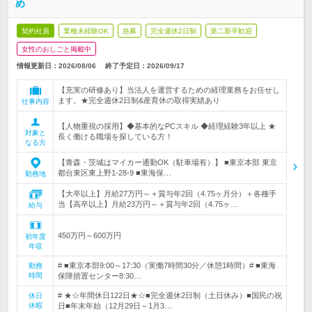
め
契約社員
業種未経験OK
急募
完全週休2日制
第二新卒歓迎
女性のおしごと掲載中
情報更新日：2026/08/06
終了予定日：
2026/09/17
【充実の研修あり】当法人を運営するための経理業務をお任せし
ます。★完全週休2日制&産育休の取得実績あり
仕事内容
【人物重視の採用】◆基本的なPCスキル ◆経理経験3年以上 ★
対象と
長く働ける職場を探している方！
なる方
【青森・茨城はマイカー通勤OK（駐車場有）】 ■東京本部 東京
都台東区東上野1-28-9 ■東海保…
勤務地
【大卒以上】月給27万円～＋賞与年2回（4.75ヶ月分）＋各種手
当【高卒以上】月給23万円～＋賞与年2回（4.75ヶ…
給与
450万円～600万円
初年度
年収
# ■東京本部9:00～17:30（実働7時間30分／休憩1時間）# ■東海
勤務
時間
保障措置センター8:30…
# ★☆年間休日122日★☆■完全週休2日制（土日休み）■国民の祝
休日
休暇
日■年末年始（12月29日～1月3…