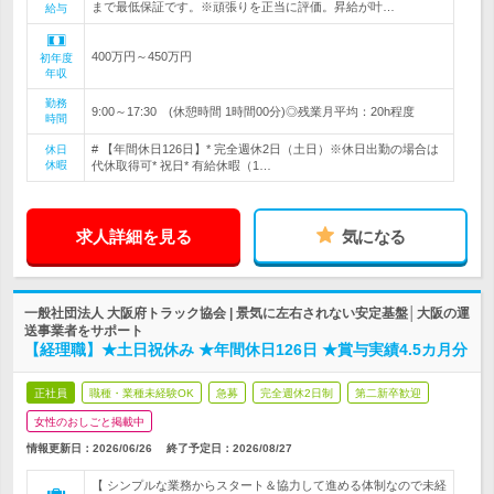
まで最低保証です。※頑張りを正当に評価。昇給が叶…
給与
400万円～450万円
初年度
年収
勤務
9:00～17:30 (休憩時間 1時間00分)◎残業月平均：20h程度
時間
# 【年間休日126日】* 完全週休2日（土日）※休日出勤の場合は
休日
休暇
代休取得可* 祝日* 有給休暇（1…
求人詳細を見る
気になる
一般社団法人 大阪府トラック協会 | 景気に左右されない安定基盤│大阪の運
送事業者をサポート
【経理職】★土日祝休み ★年間休日126日 ★賞与実績4.5カ月分
正社員
職種・業種未経験OK
急募
完全週休2日制
第二新卒歓迎
女性のおしごと掲載中
情報更新日：2026/06/26
終了予定日：
2026/08/27
【 シンプルな業務からスタート＆協力して進める体制なので未経