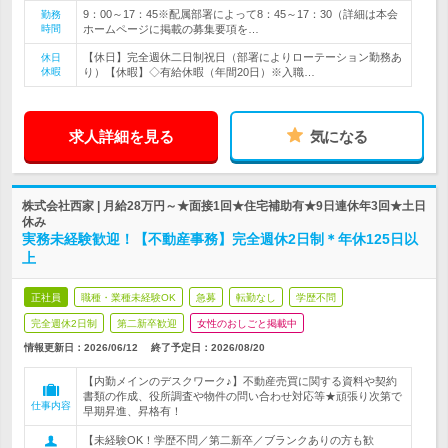
9：00～17：45※配属部署によって8：45～17：30（詳細は本会
勤務
時間
ホームページに掲載の募集要項を…
【休日】完全週休二日制祝日（部署によりローテーション勤務あ
休日
休暇
り）【休暇】◇有給休暇（年間20日）※入職…
求人詳細を見る
気になる
株式会社西家 | 月給28万円～★面接1回★住宅補助有★9日連休年3回★土日
休み
実務未経験歓迎！【不動産事務】完全週休2日制＊年休125日以
上
正社員
職種・業種未経験OK
急募
転勤なし
学歴不問
完全週休2日制
第二新卒歓迎
女性のおしごと掲載中
情報更新日：2026/06/12
終了予定日：
2026/08/20
【内勤メインのデスクワーク♪】不動産売買に関する資料や契約
書類の作成、役所調査や物件の問い合わせ対応等★頑張り次第で
仕事内容
早期昇進、昇格有！
【未経験OK！学歴不問／第二新卒／ブランクありの方も歓