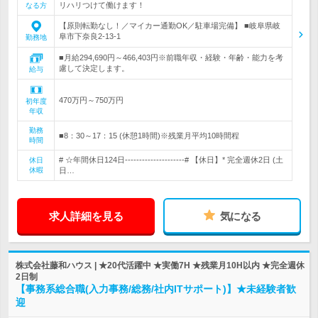
リハリつけて働けます！
なる方
【原則転勤なし！／マイカー通勤OK／駐車場完備】 ■岐阜県岐
阜市下奈良2-13-1
勤務地
■月給294,690円～466,403円※前職年収・経験・年齢・能力を考
慮して決定します。
給与
470万円～750万円
初年度
年収
勤務
■8：30～17：15 (休憩1時間)※残業月平均10時間程
時間
# ☆年間休日124日---------------------# 【休日】* 完全週休2日 (土
休日
休暇
日…
求人詳細を見る
気になる
株式会社藤和ハウス | ★20代活躍中 ★実働7H ★残業月10H以内 ★完全週休
2日制
【事務系総合職(入力事務/総務/社内ITサポート)】★未経験者歓
迎