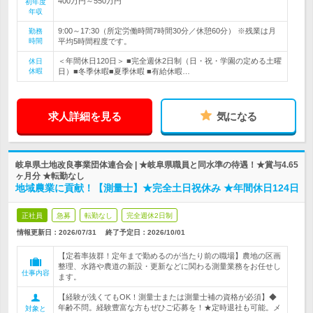
400万円～550万円
初年度
年収
9:00～17:30（所定労働時間7時間30分／休憩60分） ※残業は月
勤務
時間
平均5時間程度です。
＜年間休日120日＞ ■完全週休2日制（日・祝・学園の定める土曜
休日
休暇
日）■冬季休暇■夏季休暇 ■有給休暇…
求人詳細を見る
気になる
岐阜県土地改良事業団体連合会 | ★岐阜県職員と同水準の待遇！★賞与4.65
ヶ月分 ★転勤なし
地域農業に貢献！【測量士】★完全土日祝休み ★年間休日124日
正社員
急募
転勤なし
完全週休2日制
情報更新日：2026/07/31
終了予定日：
2026/10/01
【定着率抜群！定年まで勤めるのが当たり前の職場】農地の区画
整理、水路や農道の新設・更新などに関わる測量業務をお任せし
仕事内容
ます。
【経験が浅くてもOK！測量士または測量士補の資格が必須】◆
年齢不問。経験豊富な方もぜひご応募を！★定時退社も可能。メ
対象と