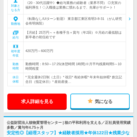
《20・30代活躍中》◆給与業務の経験者（業界不問） ◎充実の
対象と
福利厚生！◇入職後は業務に慣れるまで、先輩がサポート！
なる方
《転勤なし/UIターン歓迎》 東京都江東区有明3-8-31 （がん研究
会有明病院）
勤務地
【月給】25万円～＋各種手当＋賞与（年2回）※月給の最低額は
新卒者の初任給です
給与
420万円～600万円
初年度
年収
勤務時間：8:50～17:25(休憩時間 1時間)※月平均残業時間5～10
勤務
時間
時間程度
* 完全週休2日制（土日）* 祝日* 有給休暇* 年末年始休暇* 創立記
休日
休暇
念日（指定休日）* 産前産後…
求人詳細を見る
気になる
公益財団法人核物質管理センター | 核の平和利用を支える／正社員登用実績
多数／賞与年4.75ヶ月
安定性◎【経理スタッフ】★経験者採用★年休122日★残業少な