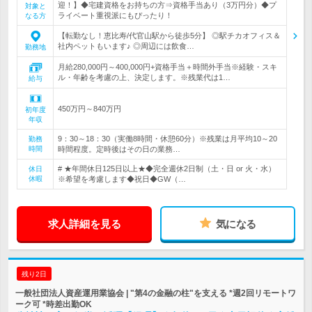
迎！】◆宅建資格をお持ちの方⇒資格手当あり（3万円分）◆プ
対象と
ライベート重視派にもぴったり！
なる方
【転勤なし！恵比寿/代官山駅から徒歩5分】 ◎駅チカオフィス＆
社内ペットもいます♪ ◎周辺には飲食…
勤務地
月給280,000円～400,000円+資格手当＋時間外手当※経験・スキ
ル・年齢を考慮の上、決定します。※残業代は1…
給与
450万円～840万円
初年度
年収
9：30～18：30（実働8時間・休憩60分）※残業は月平均10～20
勤務
時間
時間程度。定時後はその日の業務…
# ★年間休日125日以上★◆完全週休2日制（土・日 or 火・水）
休日
休暇
※希望を考慮します◆祝日◆GW（…
求人詳細を見る
気になる
残り2日
一般社団法人資産運用業協会 | "第4の金融の柱"を支える *週2回リモートワ
ーク可 *時差出勤OK