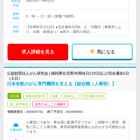
348万円～444万円
初年度
年収
勤務
8：30 ～ 17：00（実働7.5時間）
時間
【年間休日121日】●完全週休2日制：土・日曜日（事業所によ
休日
休暇
り、出勤・振替あり）●休日：国民の祝日、…
求人詳細を見る
気になる
公益財団法人がん研究会 | 福利厚生充実/年間休日120日以上/完全週休2日
（土日）
日本有数のがん専門機関を支える【総合職（人事部）】
正社員
業種未経験OK
急募
転勤なし
完全週休2日制
第二新卒歓迎
女性のおしごと掲載中
情報更新日：2026/07/31
終了予定日：
2026/09/03
人事部にて給与・厚生課に配属予定ですが、ご経験やご希望、適
性に応じて人事労務、教育研修関連業務もお任せする可能性があ
仕事内容
ります。