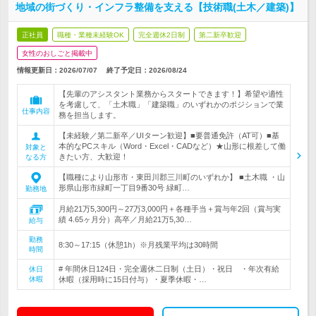
地域の街づくり・インフラ整備を支える【技術職(土木／建築)】
正社員
職種・業種未経験OK
完全週休2日制
第二新卒歓迎
女性のおしごと掲載中
情報更新日：2026/07/07
終了予定日：
2026/08/24
【先輩のアシスタント業務からスタートできます！】希望や適性
を考慮して、「土木職」「建築職」のいずれかのポジションで業
仕事内容
務を担当します。
【未経験／第二新卒／UIターン歓迎】■要普通免許（AT可）■基
本的なPCスキル（Word・Excel・CADなど）★山形に根差して働
対象と
きたい方、大歓迎！
なる方
【職種により山形市・東田川郡三川町のいずれか】 ■土木職 ・山
形県山形市緑町一丁目9番30号 緑町…
勤務地
月給21万5,300円～27万3,000円＋各種手当＋賞与年2回（賞与実
績 4.65ヶ月分）高卒／月給21万5,30…
給与
勤務
8:30～17:15（休憩1h）※月残業平均は30時間
時間
# 年間休日124日・完全週休二日制（土日）・祝日 ・年次有給
休日
休暇
休暇（採用時に15日付与）・夏季休暇・…