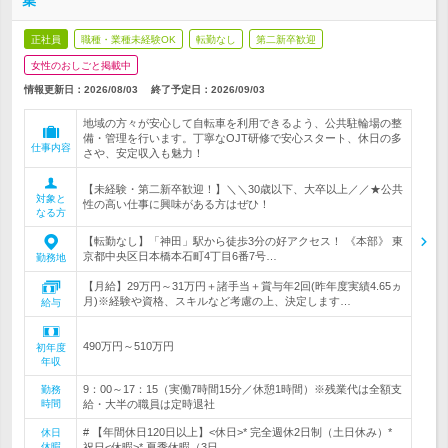
集
正社員
職種・業種未経験OK
転勤なし
第二新卒歓迎
女性のおしごと掲載中
情報更新日：2026/08/03
終了予定日：
2026/09/03
地域の方々が安心して自転車を利用できるよう、公共駐輪場の整
備・管理を行います。丁寧なOJT研修で安心スタート、休日の多
仕事内容
さや、安定収入も魅力！
【未経験・第二新卒歓迎！】＼＼30歳以下、大卒以上／／★公共
対象と
性の高い仕事に興味がある方はぜひ！
なる方
【転勤なし】「神田」駅から徒歩3分の好アクセス！ 《本部》 東
京都中央区日本橋本石町4丁目6番7号…
勤務地
【月給】29万円～31万円＋諸手当＋賞与年2回(昨年度実績4.65ヵ
月)※経験や資格、スキルなど考慮の上、決定します…
給与
490万円～510万円
初年度
年収
9：00～17：15（実働7時間15分／休憩1時間）※残業代は全額支
勤務
時間
給・大半の職員は定時退社
# 【年間休日120日以上】<休日>* 完全週休2日制（土日休み）*
休日
休暇
祝日<休暇>* 夏季休暇（3日…