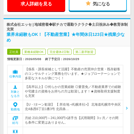
求人詳細を見る
気になる
株式会社エッセ | 地域密着◆駅チカで通勤ラクラク◆土日祝休み◆教育体制
充実
業界未経験もOK！【不動産営業】★年間休日123日★残業少な
め
正社員
業種未経験OK
完全週休2日制
第二新卒歓迎
情報更新日：2026/05/08
終了予定日：
2026/10/29
【係長・課長候補として活躍】不動産の売買仲介営業・既存顧客
のコンサルティング業務を行います。★ジョブローテーションで
仕事内容
多彩なスキルが身につく！
【高卒以上】◎何らかの営業経験 ◎要普免／不動産業界での経験
や宅建士の資格をお持ちの方は歓迎します！★資格取得支援制度
対象と
も充実
なる方
【U・Iターン歓迎】 【 所在地 <札幌本社>】 北海道札幌市中央区
北4条西6丁目1番3号 北四条…
勤務地
月給 210,000円～241,000円+諸手当【試用期間】3ヶ月／その間
も条件に変更はありません。
給与