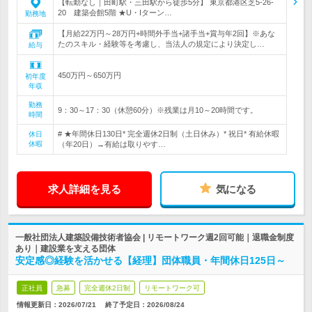
【転勤なし｜田町駅・三田駅から徒歩5分】 東京都港区芝5-26-
20 建築会館5階 ★U・Iターン…
勤務地
【月給22万円～28万円+時間外手当+諸手当+賞与年2回】※あな
たのスキル・経験等を考慮し、当法人の規定により決定し…
給与
450万円～650万円
初年度
年収
勤務
9：30～17：30（休憩60分）※残業は月10～20時間です。
時間
# ★年間休日130日* 完全週休2日制（土日休み）* 祝日* 有給休暇
休日
休暇
（年20日）→有給は取りやす…
求人詳細を見る
気になる
一般社団法人建築設備技術者協会 | リモートワーク週2回可能｜退職金制度
あり｜建設業を支える団体
安定感◎経験を活かせる【経理】団体職員・年間休日125日～
正社員
急募
完全週休2日制
リモートワーク可
情報更新日：2026/07/21
終了予定日：
2026/08/24