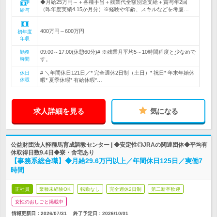
◆月給25万円～＋各種手当＋残業代全額別途支給＋賞与年2回
（昨年度実績4.15か月分）※経験や年齢、スキルなどを考慮…
給与
400万円～600万円
初年度
年収
09:00～17:00(休憩60分)# ※残業月平均5～10時間程度と少なめで
勤務
時間
す。
# ＼年間休日121日／* 完全週休2日制（土日）* 祝日* 年末年始休
休日
休暇
暇* 夏季休暇* 有給休暇*…
求人詳細を見る
気になる
公益財団法人軽種馬育成調教センター | ◆安定性◎JRAの関連団体◆平均有
休取得日数9.4日◆寮・舎宅あり
【事務系総合職】◆月給29.6万円以上／年間休日125日／実働7
時間
正社員
業種未経験OK
転勤なし
完全週休2日制
第二新卒歓迎
女性のおしごと掲載中
情報更新日：2026/07/31
終了予定日：
2026/10/01