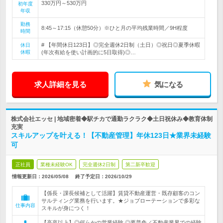
330万円～530万円
初年度
年収
勤務
8:45～17:15（休憩50分）※ひと月の平均残業時間／9H程度
時間
# 【年間休日123日】◎完全週休2日制（土日）◎祝日◎夏季休暇
休日
休暇
(年次有給を使い計画的に5日取得)◎…
求人詳細を見る
気になる
株式会社エッセ | 地域密着◆駅チカで通勤ラクラク◆土日祝休み◆教育体制
充実
スキルアップを叶える！【不動産管理】年休123日★業界未経験
可
正社員
業種未経験OK
完全週休2日制
第二新卒歓迎
情報更新日：2026/05/08
終了予定日：
2026/10/29
【係長・課長候補として活躍】賃貸不動産運営・既存顧客のコン
サルティング業務を行います。★ジョブローテーションで多彩な
仕事内容
スキルが身につく！
【高卒以上】◎何らかの営業経験 ◎要普免／不動産業界での経験