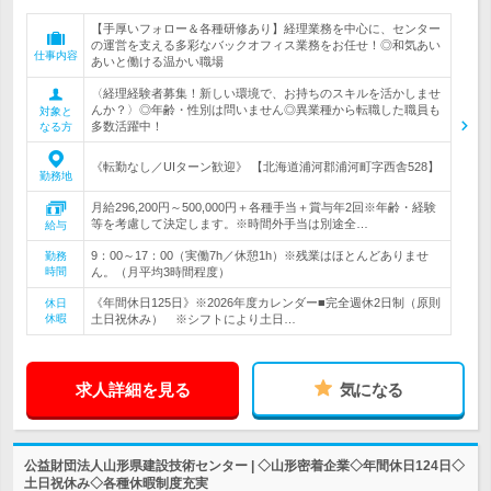
【手厚いフォロー＆各種研修あり】経理業務を中心に、センター
の運営を支える多彩なバックオフィス業務をお任せ！◎和気あい
仕事内容
あいと働ける温かい職場
〈経理経験者募集！新しい環境で、お持ちのスキルを活かしませ
んか？〉◎年齢・性別は問いません◎異業種から転職した職員も
対象と
多数活躍中！
なる方
《転勤なし／UIターン歓迎》 【北海道浦河郡浦河町字西舎528】
勤務地
月給296,200円～500,000円＋各種手当＋賞与年2回※年齢・経験
等を考慮して決定します。※時間外手当は別途全…
給与
9：00～17：00（実働7h／休憩1h）※残業はほとんどありませ
勤務
時間
ん。（月平均3時間程度）
《年間休日125日》※2026年度カレンダー■完全週休2日制（原則
休日
休暇
土日祝休み） ※シフトにより土日…
求人詳細を見る
気になる
公益財団法人山形県建設技術センター | ◇山形密着企業◇年間休日124日◇
土日祝休み◇各種休暇制度充実