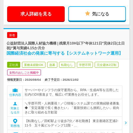
求人詳細を見る
気になる
新着
公益財団法人国際人材協力機構 | 残業月10H以下*年休121日*完休2日(土日
祝)*賞与実績4.15か月分
国際経済社会の発展に寄与する【システムネットワーク運用】
正社員
業種未経験OK
急募
転勤なし
学歴不問
完全週休2日制
女性のおしごと掲載中
情報更新日：2026/08/04
終了予定日：
2026/11/02
サーバーやインフラの保守運用から、RPA・生成AI等を活用した
社内のDX推進まで、幅広いIT業務をお任せします。
仕事内容
＼学歴不問・人柄重視！／◎情報システム課での実務経験者募集
◆「安定基盤で長く働きたい」「最新技術にも挑戦したい」前向
対象と
きに取り組める方歓迎
なる方
【転勤なし／田町駅より徒歩7分／本社勤務】 東京都港区芝浦2-
11-5 五十嵐ビルディング11階・…
勤務地