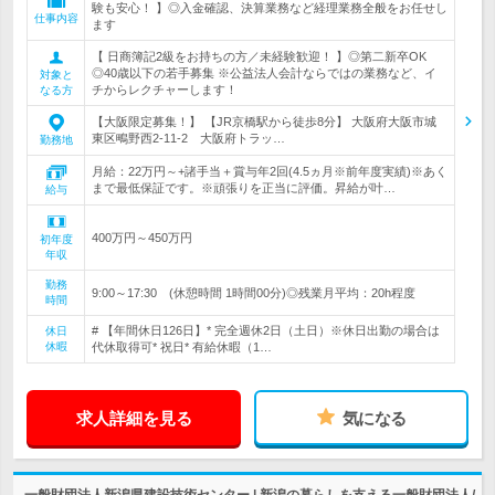
験も安心！ 】◎入金確認、決算業務など経理業務全般をお任せし
仕事内容
ます
【 日商簿記2級をお持ちの方／未経験歓迎！ 】◎第二新卒OK
◎40歳以下の若手募集 ※公益法人会計ならではの業務など、イ
対象と
チからレクチャーします！
なる方
【大阪限定募集！】 【JR京橋駅から徒歩8分】 大阪府大阪市城
東区鴫野西2-11-2 大阪府トラッ…
勤務地
月給：22万円～+諸手当＋賞与年2回(4.5ヵ月※前年度実績)※あく
まで最低保証です。※頑張りを正当に評価。昇給が叶…
給与
400万円～450万円
初年度
年収
勤務
9:00～17:30 (休憩時間 1時間00分)◎残業月平均：20h程度
時間
# 【年間休日126日】* 完全週休2日（土日）※休日出勤の場合は
休日
休暇
代休取得可* 祝日* 有給休暇（1…
求人詳細を見る
気になる