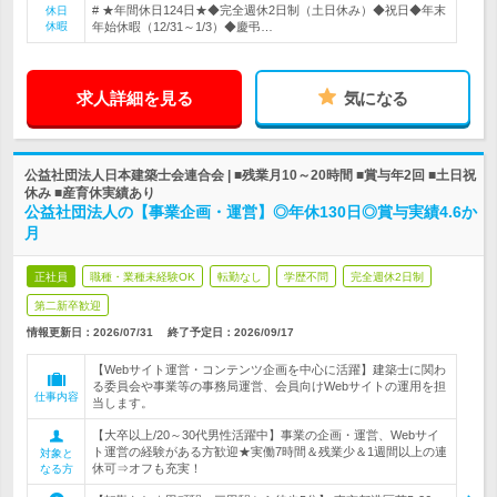
# ★年間休日124日★◆完全週休2日制（土日休み）◆祝日◆年末
休日
休暇
年始休暇（12/31～1/3）◆慶弔…
求人詳細を見る
気になる
公益社団法人日本建築士会連合会 | ■残業月10～20時間 ■賞与年2回 ■土日祝
休み ■産育休実績あり
公益社団法人の【事業企画・運営】◎年休130日◎賞与実績4.6か
月
正社員
職種・業種未経験OK
転勤なし
学歴不問
完全週休2日制
第二新卒歓迎
情報更新日：2026/07/31
終了予定日：
2026/09/17
【Webサイト運営・コンテンツ企画を中心に活躍】建築士に関わ
る委員会や事業等の事務局運営、会員向けWebサイトの運用を担
仕事内容
当します。
【大卒以上/20～30代男性活躍中】事業の企画・運営、Webサイ
ト運営の経験がある方歓迎★実働7時間＆残業少＆1週間以上の連
対象と
休可⇒オフも充実！
なる方