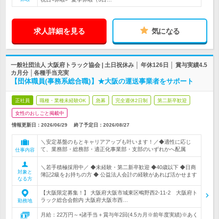
求人詳細を見る
気になる
一般社団法人 大阪府トラック協会 | 土日祝休み │ 年休126日 │ 賞与実績4.5
カ月分 │各種手当充実
【団体職員(事務系総合職)】★大阪の運送事業者をサポート
正社員
職種・業種未経験OK
急募
完全週休2日制
第二新卒歓迎
女性のおしごと掲載中
情報更新日：2026/06/29
終了予定日：
2026/08/27
＼安定基盤のもとキャリアアップも叶います！／◆適性に応じ
て、業務部・総務部・適正化事業部・支部のいずれかへ配属
仕事内容
＼若手積極採用中／ ◆未経験・第二新卒歓迎 ◆40歳以下 ◆日商
対象と
簿記2級をお持ちの方 ◆ 公益法人会計の経験があれば活かせます
なる方
【大阪限定募集！】 大阪府大阪市城東区鴫野西2-11-2 大阪府ト
ラック総合会館内 大阪府大阪市西…
勤務地
月給：22万円～+諸手当＋賞与年2回(4.5カ月※前年度実績)※あく