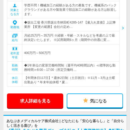
学歴不問！機械加工の経験がある方の募集です。機械系のバック
グラウンドがある方や製造業で部品加工の経験がある方は歓迎し
対象と
ます。
なる方
◆坂出工場 香川県坂出市林田町4285-147 【雇入れ直後】上記事
業所 【変更の範囲】会社の定め…
勤務地
月給25万円～35万円 ※経験・年齢・スキルなどを考慮の上で最
終決定いたします。 ※試用期間6ヶ月（期間中の待遇に変…
給与
400万円～500万円
初年度
年収
◆1年単位の変形労働時間制（週平均40時間以内）≪標準的な勤
勤務
時間
務時間≫8:00～17:00（所定労働時…
【年間休日117日】* 週休2日制（土日祝日）※11月～3月は土曜
休日
休暇
出勤あり * 年末年始休暇 * 夏…
求人詳細を見る
気になる
あなぶきメディカルケア株式会社 | どなたにも「安心な暮らし」と「自分ら
しく活きる喜び」を