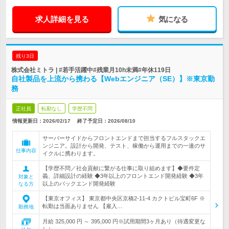
求人詳細を見る
気になる
残り3日
株式会社ミトラ | #若手活躍中#残業月10h未満#年休119日
自社製品を上流から携わる【Webエンジニア（SE）】※東京勤
務
正社員
転勤なし
学歴不問
情報更新日：2026/02/17
終了予定日：
2026/08/10
サーバーサイドからフロントエンドまで担当するフルスタックエ
ンジニア。設計から開発、テスト、稼働から運用までの一連のサ
仕事内容
イクルに携わります。
【学歴不問／社会貢献に繋がる仕事に取り組めます】◆要件定
義、詳細設計の経験 ◆3年以上のフロントエンド開発経験 ◆3年
対象と
以上のバックエンド開発経験
なる方
【東京オフィス】 東京都中央区京橋2-11-4 カクトビル宝町6F ※
転勤は当面ありません 【雇入…
勤務地
月給 325,000 円 ～ 395,000 円※試用期間3ヶ月あり（待遇変更な