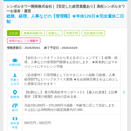
シンボルタワー開発株式会社 | 【安定した経営基盤あり】高松シンボルタワ
ーを保有・運営
総務、経理、人事などの【管理職】★年休126日★完全週休二日
制
正社員
業種未経験OK
転勤なし
学歴不問
完全週休2日制
女性のおしごと掲載中
情報更新日：2026/05/01
終了予定日：
2026/10/29
【会社をバックオフィスから支えるポジションです！】総務、経
理、人事などの管理部門業務をお任せします。★将来的にはマネ
仕事内容
ジメントにチャレンジ可能
《必須要件》◎管理職としてのマネジメント経験 ◎総務、人事、
経理部門などバックオフィス業務 ★社会保険労務士をはじめとし
対象と
た資格を活かせます！
なる方
【転勤なし】 香川県高松市サンポート2-1 【雇入れ直後】上記事
業所 【変更の範囲】会社の定める各…
勤務地
月給330,000円～370,000円※経験・年齢等に応じて決定します。
※上記には20時間分の固定残業代47,000…
給与
500万円～550万円
初年度
年収