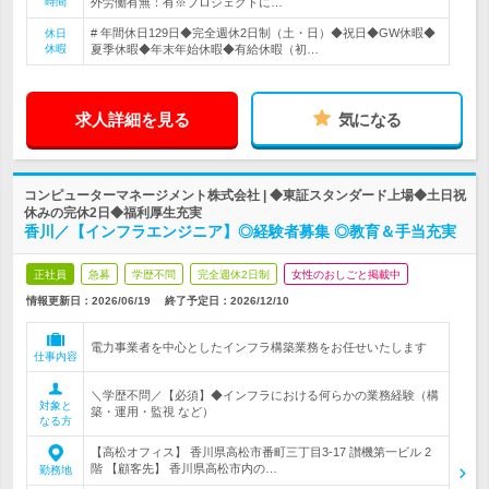
時間
外労働有無：有※プロジェクトに…
# 年間休日129日◆完全週休2日制（土・日）◆祝日◆GW休暇◆
休日
休暇
夏季休暇◆年末年始休暇◆有給休暇（初…
求人詳細を見る
気になる
コンピューターマネージメント株式会社 | ◆東証スタンダード上場◆土日祝
休みの完休2日◆福利厚生充実
香川／【インフラエンジニア】◎経験者募集 ◎教育＆手当充実
正社員
急募
学歴不問
完全週休2日制
女性のおしごと掲載中
情報更新日：2026/06/19
終了予定日：
2026/12/10
電力事業者を中心としたインフラ構築業務をお任せいたします
仕事内容
＼学歴不問／【必須】◆インフラにおける何らかの業務経験（構
対象と
築・運用・監視 など）
なる方
【高松オフィス】 香川県高松市番町三丁目3-17 讃機第一ビル 2
階 【顧客先】 香川県高松市内の…
勤務地