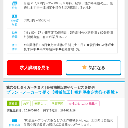
月給 207,000円～357,000円※年齢、経験、能力を考慮の上、優
遇します※一律固定手当含む試用期間：3ヶ月あ…
給与
330万円～550万円
初年度
年収
# 9：00～17：45所定労働時間：7時間45分休憩時間：60分時間
勤務
時間
外労働有無：有※残業月15～2…
# 年間休日129日◆完全週休2日制（土・日）◆祝日◆GW休暇◆
休日
休暇
夏季休暇◆年末年始休暇◆有給休暇（初…
求人詳細を見る
気になる
株式会社タイガーチヨダ | 各種機械設備やサービスを提供
プラントメーカーで働く【機械加工】福利厚生充実◎≪香川≫
正社員
急募
転勤なし
学歴不問
女性のおしごと掲載中
情報更新日：2026/06/05
終了予定日：
2026/11/26
NC装置やフライス盤などの工作機械を用いた、工場向け自動化
設備や搬送装置の部品加工業務をお任せします。
仕事内容