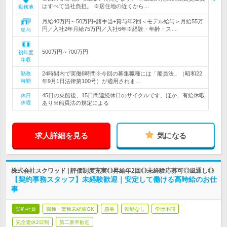
はすべて当社負担。 ※居住地の近くから…
勤務地
月給40万円～50万円+諸手当+賞与年2回＜モデル給与＞月給55万
円／入社2年月給75万円／入社6年※経験・年齢・ス…
給与
500万円～700万円
初年度
年収
24時間内で実働8時間※今回の募集職種には「船員法」（昭和22
勤務
時間
年9月1日法律第100号）が適用されま…
45日の乗船後、15日間連続休日のサイクルです。ほか、有給休暇
休日
休暇
あり※船員法の規定による
求人詳細を見る
気になる
株式会社スクワッド | 評価制度充実◎昇給年2回◎未経験応募可◎風通し◎
【契約事務スタッフ】未経験歓迎｜安定して働ける高時給のお仕
事
契約社員
職種・業種未経験OK
急募
転勤なし
学歴不問
完全週休2日制
第二新卒歓迎