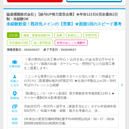
協道標識株式会社 | 【給与UP努力宣言企業】★年休122日&完全週休2日
制・未経験OK
未経験歓迎！既存先メインの【営業】★面接1回のスピード選考
正社員
職種・業種未経験OK
急募
転勤なし
学歴不問
完全週休2日制
第二新卒歓迎
女性のおしごと掲載中
情報更新日：2026/02/27
終了予定日：
2026/08/27
《 香川県内の公共工事が中心 》お付き合いのある官公庁やゼネ
コンなどへ“道路の白線・ガードレール・照明灯”などの設置工事
仕事内容
をご提案します♪
《 ニッチな業界だから未経験スタートが当たり前 》〇35歳まで
の方(※)〇普通運転免許(AT限定可) ★社員の半数以上が20～30代
対象と
半ばのフレッシュな組織
なる方
【転勤なし／U・Iターン歓迎】 香川県観音寺市植田町1130-1 ★
マイカー通勤OK＆駐車場完備…
勤務地
月給20万円～35万円＋諸手当（家族手当など）モデル年収例年収
500万円 ／ 40歳※年齢・経験・能力を考慮の上、決…
給与
1年単位の変形労働時間制(週平均40時間以内)8：00～17：30(休
勤務
時間
憩時間1時間30分)時間外労働…