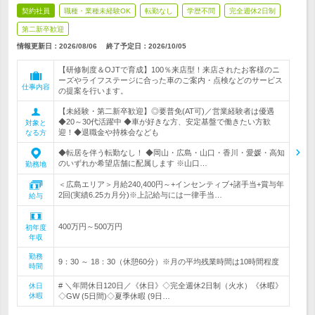
契約社員
職種・業種未経験OK
転勤なし
学歴不問
完全週休2日制
第二新卒歓迎
情報更新日：2026/08/06
終了予定日：
2026/10/05
【研修制度＆OJTで育成】100％来店型！来店されたお客様のニ
ーズやライフステージに合った車のご案内・点検などのサービス
仕事内容
の提案を行います。
【未経験・第二新卒歓迎】◎要普免(AT可)／営業経験者は優遇
◆20～30代活躍中 ◆車が好きな方、安定基盤で働きたい方歓
対象と
迎！◆退職金や持株会なども
なる方
◆転居を伴う転勤なし！ ◆岡山・広島・山口・香川・愛媛・高知
のいずれか希望店舗に配属します ※山口…
勤務地
＜広島エリア＞月給240,400円～+インセンティブ+諸手当+賞与年
2回(実績6.25カ月分)※上記給与には一律手当…
給与
400万円～500万円
初年度
年収
勤務
9：30 ～ 18：30（休憩60分）※月の平均残業時間は10時間程度
時間
# ＼年間休日120日／《休日》◇完全週休2日制（火水）《休暇》
休日
休暇
◇GW (5日間)◇夏季休暇 (9日…