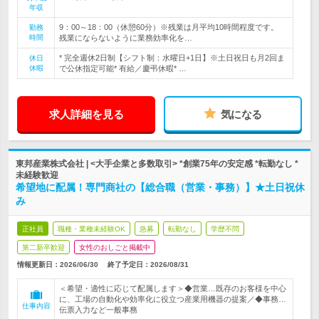
年収
9：00～18：00（休憩60分）※残業は月平均10時間程度です。
勤務
時間
残業にならないように業務効率化を…
* 完全週休2日制【シフト制：水曜日+1日】※土日祝日も月2回ま
休日
休暇
で公休指定可能* 有給／慶弔休暇* …
求人詳細を見る
気になる
東邦産業株式会社 | <大手企業と多数取引> *創業75年の安定感 *転勤なし *
未経験歓迎
希望地に配属！専門商社の【総合職（営業・事務）】★土日祝休
み
正社員
職種・業種未経験OK
急募
転勤なし
学歴不問
第二新卒歓迎
女性のおしごと掲載中
情報更新日：2026/06/30
終了予定日：
2026/08/31
＜希望・適性に応じて配属します＞◆営業…既存のお客様を中心
に、工場の自動化や効率化に役立つ産業用機器の提案／◆事務…
仕事内容
伝票入力など一般事務