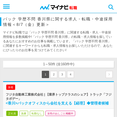
バック 学歴不問 香川県に関する求人・転職・中途採用
情報＜8/7（金）更新＞
マイナビ転職では「バック 学歴不問 香川県」に関連する転職・求人・中途採
用情報を多数掲載中!「バック 学歴不問 香川県」の転職・求人情報を探してい
るあなたにおすすめのお仕事を掲載しています。「バック 学歴不問 香川県」
に関連するキーワードからも転職・求人情報をお探しいただけるので、あなた
にぴったりのお仕事を見つけてみてください!
1～50件 (全160件中)
1
2
3
4
新着
フジタ自動車工業株式会社 | 【業界トップクラスのシェア】トラック「フジ
タボデー」
<香川>バックオフィスから会社を支える【経理】◆管理者候補
正社員
急募
転勤なし
女性のおしごと掲載中