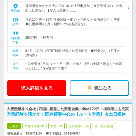
香川県東かがわ市大内200-16 ※社用車貸与（直行直帰OK） ※当
面は転勤なし 【雇入れ直後】上…
勤務地
月給20万円～25万円 ※経験・能力・年齢などを考慮のうえ決定
◆試用期間3ヵ月（期間中の待遇変更なし）
給与
350万円～450万円
初年度
年収
8:15～17:00（実働7時間45分／休憩1時間）◆残業あり（月平均
勤務
時間
10時間）
* 完全週休2日制（土・日・祝）※年2～3回の土曜出勤あり* 年間
休日
休暇
休日116日* GW休暇* 年末年…
求人詳細を見る
気になる
大豊産業株式会社 | 四国に根差した安定企業／年休122日・福利厚生も充実
営業経験を活かす！既存顧客中心の【ルート営業】★土日祝休
正社員
業種未経験OK
学歴不問
完全週休2日制
第二新卒歓迎
情報更新日：2026/02/24
終了予定日：
2026/08/24