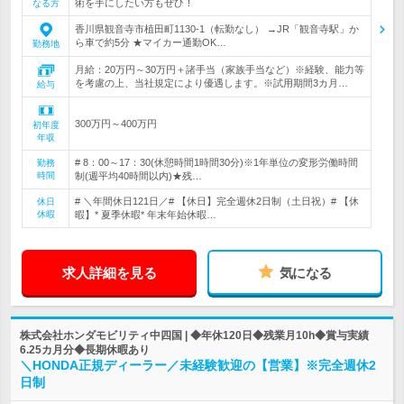
術を手にしたい方もぜひ！
なる方
香川県観音寺市植田町1130-1（転勤なし） →JR「観音寺駅」か
ら車で約5分 ★マイカー通勤OK…
勤務地
月給：20万円～30万円＋諸手当（家族手当など）※経験、能力等
を考慮の上、当社規定により優遇します。※試用期間3カ月…
給与
300万円～400万円
初年度
年収
# 8：00～17：30(休憩時間1時間30分)※1年単位の変形労働時間
勤務
時間
制(週平均40時間以内)★残…
# ＼年間休日121日／# 【休日】完全週休2日制（土日祝）# 【休
休日
休暇
暇】* 夏季休暇* 年末年始休暇…
求人詳細を見る
気になる
株式会社ホンダモビリティ中四国 | ◆年休120日◆残業月10h◆賞与実績
6.25カ月分◆長期休暇あり
＼HONDA正規ディーラー／未経験歓迎の【営業】※完全週休2
日制