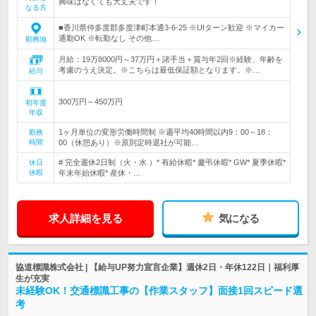
興味はなくても大丈夫です！
なる方
■香川県仲多度郡多度津町本通3-6-25 ※UIターン歓迎 ※マイカー
通勤OK ※転勤なし その他…
勤務地
月給：19万8000円～37万円＋諸手当＋賞与年2回※経験、年齢を
考慮のうえ決定。※こちらは最低保証額となります。※…
給与
300万円～450万円
初年度
年収
1ヶ月単位の変形労働時間制 ※週平均40時間以内9：00～18：
勤務
時間
00（休憩あり）※原則定時退社が可能…
# 完全週休2日制（火・水 ）* 有給休暇* 慶弔休暇* GW* 夏季休暇*
休日
休暇
年末年始休暇* 産休・…
求人詳細を見る
気になる
協道標識株式会社 | 【給与UP努力宣言企業】週休2日・年休122日｜福利厚
生が充実
未経験OK！交通標識工事の【作業スタッフ】面接1回スピード選
考