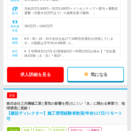
勤務地
月給25万5,000円～30万5,000円＋インセンティブ＋賞与＋通勤交
通費（月最大10万円まで）※成果次第で随時、…
給与
350万円～1000万円
初年度
年収
# 8：30～18：15※全社をあげて19時完全退社を目指していま
勤務
時間
す。※残業は月平均14.9時間（1…
# 【 年間休日127日+計画有給5日⇒年間132日お休み 】* 完全週
休日
休暇
休2日制（土・日）* 祝日*…
求人詳細を見る
気になる
新着
株式会社三共機械工業 | 景気の影響を受けにくい「水」に関わる事業で、地
球環境に貢献！
【建設ディレクター】施工管理経験者歓迎/年休117日/リモート
可
正社員
急募
転勤なし
学歴不問
女性のおしごと掲載中