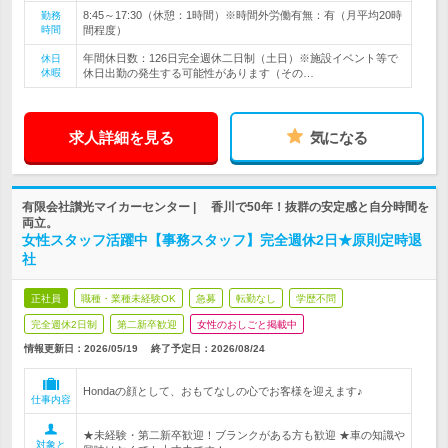
8:45～17:30（休憩：1時間）※時間外労働有無：有（月平均20時
勤務
時間
間程度）
年間休日数：126日完全週休二日制（土日）※施設イベント等で
休日
休暇
休日出勤の発生する可能性があります（その…
求人詳細を見る
気になる
有限会社讃光マイカーセンター | 香川で50年！抜群の安定感と自分時間を
両立。
女性スタッフ活躍中【事務スタッフ】完全週休2日★原則定時退
社
正社員
職種・業種未経験OK
急募
転勤なし
学歴不問
完全週休2日制
第二新卒歓迎
女性のおしごと掲載中
情報更新日：2026/05/19
終了予定日：
2026/08/24
Hondaの顔として、おもてなしの心でお客様を迎えます♪
仕事内容
★未経験・第二新卒歓迎！ブランクがある方も歓迎 ★車の知識や
対象と