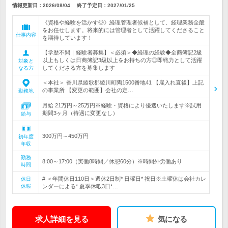
情報更新日：2026/08/04
終了予定日：
2027/01/25
《資格や経験を活かす◎》経理管理者候補として、経理業務全般
をお任せします。将来的には管理者として活躍してくださること
仕事内容
を期待しています！
【学歴不問｜経験者募集】＜必須＞◆経理の経験◆全商簿記2級
以上もしくは日商簿記3級以上をお持ちの方◎即戦力として活躍
対象と
してくださる方を募集します
なる方
＜本社＞ 香川県綾歌郡綾川町陶1500番地41 【雇入れ直後】上記
の事業所 【変更の範囲】会社の定…
勤務地
月給 21万円～25万円※経験・資格により優遇いたします※試用
期間3ヶ月（待遇に変更なし）
給与
300万円～450万円
初年度
年収
勤務
8:00～17:00（実働8時間／休憩60分）※時間外労働あり
時間
# ＜年間休日110日＞週休2日制* 日曜日* 祝日※土曜休は会社カレ
休日
休暇
ンダーによる* 夏季休暇3日*…
求人詳細を見る
気になる