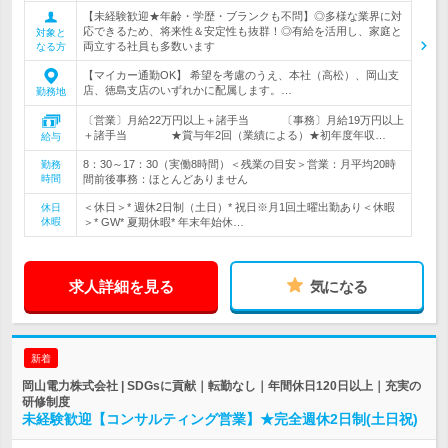
【未経験歓迎★年齢・学歴・ブランクも不問】◎多様な業界に対
応できるため、将来性＆安定性も抜群！◎有給を活用し、家庭と
対象と
両立する社員も多数います
なる方
【マイカー通勤OK】 希望を考慮のうえ、本社（高松）、岡山支
店、徳島支店のいずれかに配属します。…
勤務地
〔営業〕月給22万円以上＋諸手当 〔事務〕月給19万円以上
＋諸手当 ★賞与年2回（業績による）★初年度年収…
給与
8：30～17：30（実働8時間）＜残業の目安＞営業：月平均20時
勤務
時間
間前後事務：ほとんどありません
＜休日＞* 週休2日制（土日）* 祝日※月1回土曜出勤あり＜休暇
休日
休暇
＞* GW* 夏期休暇* 年末年始休…
求人詳細を見る
気になる
新着
岡山電力株式会社 | SDGsに貢献｜転勤なし｜年間休日120日以上｜充実の
研修制度
未経験歓迎【コンサルティング営業】★完全週休2日制(土日祝)