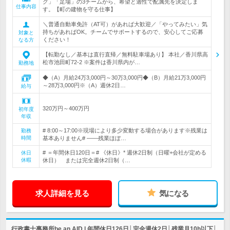
グ」「足場」の3チームから、希望と適性で配属先を決定しま
仕事内容
す。【町の建物を守る仕事】
＼普通自動車免許（AT可）があれば大歓迎／「やってみたい」気
持ちがあればOK。チームでサポートするので、安心してご応募
対象と
ください！
なる方
【転勤なし／基本は直行直帰／無料駐車場あり】 本社／香川県高
松市池田町72-2 ※案件は香川県内が…
勤務地
◆（A）月給24万3,000円～30万3,000円◆（B）月給21万3,000円
～28万3,000円※（A）週休2日…
給与
320万円～400万円
初年度
年収
# 8:00～17:00※現場により多少変動する場合があります※残業は
勤務
時間
基本ありません# ――残業ほぼ…
# ＝年間休日120日＝# 《休日》* 週休2日制（日曜+会社が定める
休日
休暇
休日） または完全週休2日制（…
求人詳細を見る
気になる
行政書士事務所be an AID | 年間休日126日│完全週休2日│残業月10h以下│