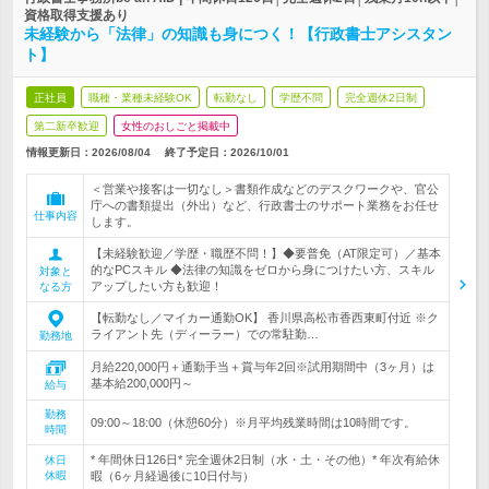
資格取得支援あり
未経験から「法律」の知識も身につく！【行政書士アシスタン
ト】
正社員
職種・業種未経験OK
転勤なし
学歴不問
完全週休2日制
第二新卒歓迎
女性のおしごと掲載中
情報更新日：2026/08/04
終了予定日：
2026/10/01
＜営業や接客は一切なし＞書類作成などのデスクワークや、官公
庁への書類提出（外出）など、行政書士のサポート業務をお任せ
仕事内容
します。
【未経験歓迎／学歴・職歴不問！】◆要普免（AT限定可）／基本
的なPCスキル ◆法律の知識をゼロから身につけたい方、スキル
対象と
アップしたい方も歓迎！
なる方
【転勤なし／マイカー通勤OK】 香川県高松市香西東町付近 ※ク
ライアント先（ディーラー）での常駐勤…
勤務地
月給220,000円＋通勤手当＋賞与年2回※試用期間中（3ヶ月）は
基本給200,000円～
給与
勤務
09:00～18:00（休憩60分）※月平均残業時間は10時間です。
時間
* 年間休日126日* 完全週休2日制（水・土・その他）* 年次有給休
休日
休暇
暇（6ヶ月経過後に10日付与）