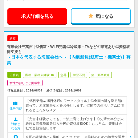
求人詳細を見る
気になる
新着
有限会社三萬吉 | ◎個室・Wi-Fi完備◎冷蔵庫・TVなどの家電あり◎資格取
得支援も
～日本を代表する海運会社へ～【内航船員(航海士・機関士)】募
集
正社員
職種・業種未経験OK
急募
学歴不問
第二新卒歓迎
女性のおしごと掲載中
情報更新日：2026/08/07
終了予定日：
2026/10/08
【45日乗船→15日休暇のワークスタイル】◎全国の港を巡る船に
乗って、運航業務などをお任せします。◎船での生活リズムに慣
仕事内容
れるところからスタート
【完全未経験からでも、一流に育て上げます】◎先輩の半分が未
経験＆異業種出身◎入社後の資格取得OK！もちろん、費用は会
対象と
社で全額負担します
なる方
全国の寄港地から乗船いただきます。 ※乗船のための旅費交通費