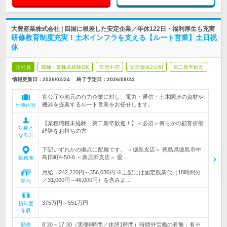
大豊産業株式会社 | 四国に根差した安定企業／年休122日・福利厚生も充実
研修教育制度充実！土木インフラを支える【ルート営業】土日祝
休
正社員
職種・業種未経験OK
学歴不問
完全週休2日制
第二新卒歓迎
情報更新日：2026/02/24
終了予定日：
2026/08/24
官公庁や地元の有力企業に対し、電力・通信・土木関連の資材や
機器を提案するルート営業をお任せします。
仕事内容
【業種職種未経験、第二新卒歓迎！】＜必須＞何らかの顧客折衝
対象と
経験をお持ちの方
なる方
下記いずれかの拠点に配属です。 ＜徳島支店＞ 徳島県徳島市中
島田町4-50-6 ＜新居浜支店＞ 愛…
勤務地
月給：242,220円～356,030円 ※上記には固定残業代（18時間分
／31,000円～46,000円）を含みま…
給与
375万円～551万円
初年度
年収
8:30～17:30（実働8時間／休憩1時間）時間外労働の有無：有※
勤務