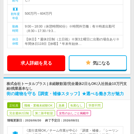
し）
給与
500万円～604万円
初年度
年収
9:00～18:00（休憩時間60分）※時間外労働：有※時差出勤可
勤務
時間
（8:30～17:30 / 9:3…
【休日】* 週休2日制（土日祝）※第3土曜日に出勤の場合あり※
休日
休暇
年間休日119日【休暇】* 年末年始休…
求人詳細を見る
気になる
株式会社トータルプラス | 未経験歓迎/完全週休2日もOK/入社祝金10万円支
給/残業基本なし
街の建物を守る【調査・補修スタッフ】★選べる働き方が魅力
正社員
職種・業種未経験OK
急募
転勤なし
学歴不問
完全週休2日制
第二新卒歓迎
女性のおしごと掲載中
情報更新日：2026/06/30
終了予定日：
2026/08/31
《直行直帰OK／チーム作業が中心》「調査・補修」「シーリン