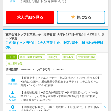
休暇
が発生した場合は代休を取得いただき…
求人詳細を見る
気になる
株式会社トップ | [業界大手!!地域密着] ★年休127日+有給5日⇒132日/UIタ
ーン歓迎
この先ずっと安心!!【法人営業】香川限定/完全土日祝休/未経験
OK
正社員
職種・業種未経験OK
転勤なし
学歴不問
完全週休2日制
第二新卒歓迎
情報更新日：2026/06/11
終了予定日：
2026/09/07
【 研修充実｜ビジネスマナー・商材知識などイチから学べる◎】
■地域の企業へ、通信機器や防犯セキュリティシステムなどをご
仕事内容
案内 ■DX化・SDGsに貢献
【 未経験歓迎 】■要普免(AT限定可) ■異業種出身のメンバー&営
業デビューした先輩も活躍中 <平均年収800万円！香川に根差し
対象と
て働き稼ぎたい方はぜひ>
なる方
【 強制的な転勤なし｜JR『 高松駅 』より徒歩12分 】 香川県高
松市番町2‐1-1 NTT番町…