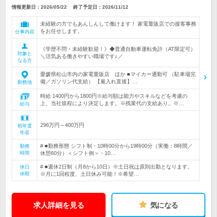
情報更新日：2026/05/22
終了予定日：
2026/11/12
未経験の方でもあんしんして働けます！ 家電量販店での接客事務
をお任せします。
仕事内容
《学歴不問・未経験歓迎！》◆普通自動車運転免許（AT限定可）
対象と
＼活気ある働きやすい職場です♪／
なる方
愛媛県松山市内の家電量販店 ほか ■マイカー通勤可 （駐車場完
備／ガソリン代支給） 【雇入れ直後】…
勤務地
時給 1400円から1800円※給与額は能力やスキルなどを考慮の
上、当社規程により決定します。※残業代の支給あり。※…
給与
296万円～400万円
初年度
年収
# ■勤務形態 シフト制・10時00分から19時00分（実働：8時間／
勤務
時間
休憩60分）＜シフト例＞・10…
# ■週休2日制（月8から10日）※土日祝は原則出勤となります。
休日
休暇
※月に1回程度、土日休み可能！※希望…
求人詳細を見る
気になる