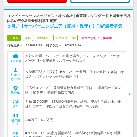
コンピューターマネージメント株式会社 | ◆東証スタンダード上場◆土日祝
休みの完休2日◆福利厚生充実
香川／【サーバーエンジニア（運用・保守）】◎経験者募集
正社員
急募
学歴不問
完全週休2日制
女性のおしごと掲載中
情報更新日：2026/06/19
終了予定日：
2026/12/10
当社の社員・パートナー社員と協力してデータセンターでのサー
バー運用・保守業務をお任せいたします
仕事内容
＼学歴不問／【必須】◆サーバーの運用・保守の経験 ★姿勢・考
対象と
え方・ポテンシャル重視の採用です！
なる方
【高松オフィス】 香川県高松市番町三丁目3-17 讃機第一ビル 2
階 【顧客先】 香川県高松市内の…
勤務地
月給 237,000円～387,000円※年齢、経験、能力を考慮の上、優
遇します※一律固定手当含む試用期間：3ヶ月あ…
給与
330万円～550万円
初年度
年収
# 9：00～17：45所定労働時間：7時間45分休憩時間：60分時間
勤務