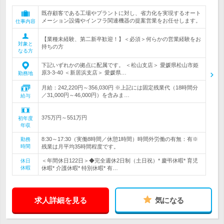
既存顧客である工場やプラントに対し、省力化を実現するオート
メーション設備やインフラ関連機器の提案営業をお任せします。
仕事内容
【業種未経験、第二新卒歓迎！】＜必須＞何らかの営業経験をお
対象と
持ちの方
なる方
下記いずれかの拠点に配属です。 ＜松山支店＞ 愛媛県松山市姫
原3-3-40 ＜新居浜支店＞ 愛媛県…
勤務地
月給：242,220円～356,030円 ※上記には固定残業代（18時間分
／31,000円～46,000円）を含みま…
給与
375万円～551万円
初年度
年収
8:30～17:30（実働8時間／休憩1時間）時間外労働の有無：有※
勤務
時間
残業は月平均35時間程度です。
＜年間休日122日＞◆完全週休2日制（土日祝）* 慶弔休暇* 育児
休日
休暇
休暇* 介護休暇* 特別休暇* 有…
求人詳細を見る
気になる