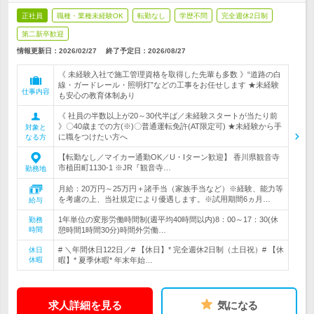
正社員
職種・業種未経験OK
転勤なし
学歴不問
完全週休2日制
第二新卒歓迎
情報更新日：2026/02/27
終了予定日：
2026/08/27
《 未経験入社で施工管理資格を取得した先輩も多数 》“道路の白
線・ガードレール・照明灯”などの工事をお任せします ★未経験
仕事内容
も安心の教育体制あり
《 社員の半数以上が20～30代半ば／未経験スタートが当たり前
》〇40歳までの方(※)〇普通運転免許(AT限定可) ★未経験から手
対象と
に職をつけたい方へ
なる方
【転勤なし／マイカー通勤OK／U・Iターン歓迎】 香川県観音寺
市植田町1130-1 ※JR『観音寺…
勤務地
月給：20万円～25万円＋諸手当（家族手当など）※経験、能力等
を考慮の上、当社規定により優遇します。※試用期間6ヵ月…
給与
1年単位の変形労働時間制(週平均40時間以内)8：00～17：30(休
勤務
時間
憩時間1時間30分)時間外労働…
# ＼年間休日122日／# 【休日】* 完全週休2日制（土日祝）# 【休
休日
休暇
暇】* 夏季休暇* 年末年始…
求人詳細を見る
気になる