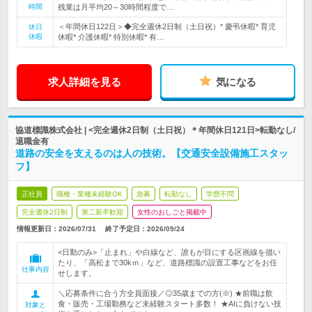
時間
残業は月平均20～30時間程度で…
＜年間休日122日＞◆完全週休2日制（土日祝）* 慶弔休暇* 育児
休日
休暇
休暇* 介護休暇* 特別休暇* 有…
求人詳細を見る
気になる
協道標識株式会社 | <完全週休2日制（土日祝）＊年間休日121日>転勤なし/
退職金有
道路の安全を支えるのは人の技術。【交通安全設備施工スタッ
フ】
正社員
職種・業種未経験OK
急募
転勤なし
学歴不問
完全週休2日制
第二新卒歓迎
女性のおしごと掲載中
情報更新日：2026/07/31
終了予定日：
2026/09/24
<日勤のみ>「止まれ」や白線など、誰もが目にする区画線を描い
たり、「高松まで30kｍ」など、道路標識の設置工事などをお任
仕事内容
せします。
＼応募条件に合う方全員面接／◎35歳までの方(※) ★前職は飲
食・販売・工場勤務など未経験スタート多数！ ★AIに負けない技
対象と