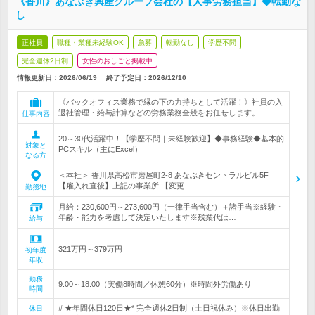
《香川》あなぶき興産グループ会社の【人事労務担当】◆転勤な
し
正社員
職種・業種未経験OK
急募
転勤なし
学歴不問
完全週休2日制
女性のおしごと掲載中
情報更新日：2026/06/19
終了予定日：
2026/12/10
《バックオフィス業務で縁の下の力持ちとして活躍！》社員の入
退社管理・給与計算などの労務業務全般をお任せします。
仕事内容
20～30代活躍中！【学歴不問｜未経験歓迎】◆事務経験◆基本的
対象と
PCスキル（主にExcel）
なる方
＜本社＞ 香川県高松市磨屋町2-8 あなぶきセントラルビル5F
【雇入れ直後】上記の事業所 【変更…
勤務地
月給：230,600円～273,600円（一律手当含む）＋諸手当※経験・
年齢・能力を考慮して決定いたします※残業代は…
給与
321万円～379万円
初年度
年収
勤務
9:00～18:00（実働8時間／休憩60分）※時間外労働あり
時間
# ★年間休日120日★* 完全週休2日制（土日祝休み）※休日出勤
休日