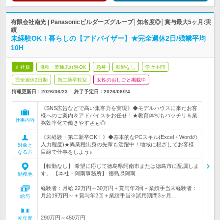
有限会社南光 | Panasonicビルダーズグループ│知名度◎│賞与最大5ヶ月:実
績
未経験OK！暮らしの【アドバイザー】★完全週休2日/残業平均
10H
正社員
職種・業種未経験OK
急募
転勤なし
学歴不問
完全週休2日制
第二新卒歓迎
女性のおしごと掲載中
情報更新日：2026/06/23
終了予定日：
2026/08/24
《SNS広告などで高い集客力を実現》◆モデルハウスに来たお客
様へのご案内＆アドバイスをお任せ！★教育体制もバッチリ＆業
仕事内容
務効率化で働きやすさも◎
《未経験・第二新卒OK！》◆基本的なPCスキル(Excel・Wordの
入力程度)★異業種出身の先輩も活躍中！地域に根ざしてお客様
対象と
目線で仕事をしよう♪
なる方
【転勤なし】 希望に応じて徳島県阿南市または徳島市に配属しま
す。 【本社・阿南事務所】 徳島県阿南…
勤務地
経験者：月給 22万円～30万円＋賞与年2回＋業績手当未経験者：
月給19万円～＋賞与年2回＋業績手当※試用期間3ヶ月…
給与
290万円～450万円
初年度