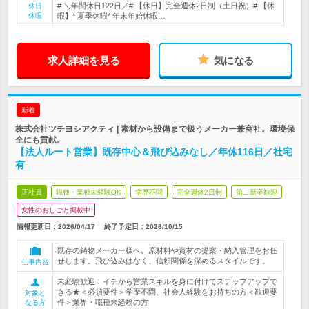
# ＼年間休日122日／# 【休日】完全週休2日制（土日祝）# 【休
休日
休暇
暇】* 夏季休暇* 年末年始休暇…
求人詳細を見る
気になる
新着
株式会社ツチヨシアクティ | 素材から設備まで扱うメーカー兼商社。環境保
全にも貢献。
【法人ルート営業】既存中心＆飛び込みなし／年休116日／社宅
有
正社員
職種・業種未経験OK
学歴不問
完全週休2日制
第二新卒歓迎
女性のおしごと掲載中
情報更新日：2026/04/17
終了予定日：
2026/10/15
既存の鋳物メーカー様へ、原材料や資材の提案・納入管理をお任
せします。飛び込みはなく、信頼関係を深めるスタイルです。
仕事内容
未経験歓迎！イチから営業スキルを身に付けてステップアップで
きる★＜必須要件＞学歴不問、社会人経験をお持ちの方＜歓迎要
対象と
件＞業界・職種未経験の方
なる方