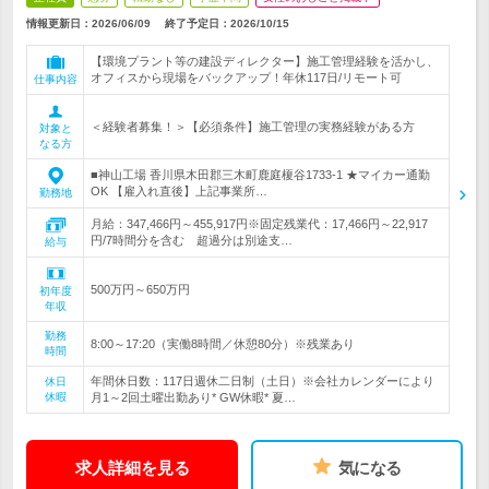
情報更新日：2026/06/09
終了予定日：
2026/10/15
【環境プラント等の建設ディレクター】施工管理経験を活かし、
オフィスから現場をバックアップ！年休117日/リモート可
仕事内容
＜経験者募集！＞【必須条件】施工管理の実務経験がある方
対象と
なる方
■神山工場 香川県木田郡三木町鹿庭榎谷1733-1 ★マイカー通勤
OK 【雇入れ直後】上記事業所…
勤務地
月給：347,466円～455,917円※固定残業代：17,466円～22,917
円/7時間分を含む 超過分は別途支…
給与
500万円～650万円
初年度
年収
勤務
8:00～17:20（実働8時間／休憩80分）※残業あり
時間
年間休日数：117日週休二日制（土日）※会社カレンダーにより
休日
休暇
月1～2回土曜出勤あり* GW休暇* 夏…
求人詳細を見る
気になる